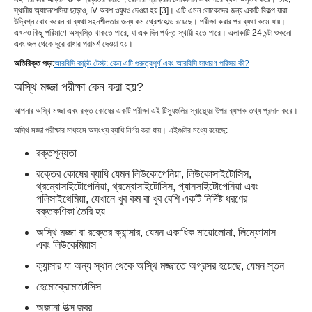
স্থানীয় অ্যানেশেসিয়া ছাড়াও, IV অবশ ওষুধও দেওয়া হয় [3]। এটি এমন লোকেদের জন্য একটি বিকল্প যারা
উদ্বিগ্ন বোধ করেন বা ব্যথা সহনশীলতার জন্য কম থ্রেশহোল্ড রয়েছে। পরীক্ষা করার পর ব্যথা কমে যায়।
এখনও কিছু পরিমাণে অস্বস্তি থাকতে পারে, যা এক দিন পর্যন্ত স্থায়ী হতে পারে। এলাকাটি 24 ঘন্টা শুকনো
এবং জল থেকে দূরে রাখার পরামর্শ দেওয়া হয়।
অতিরিক্ত পড়া
:
আরবিসি কাউন্ট টেস্ট: কেন এটি গুরুত্বপূর্ণ এবং আরবিসি সাধারণ পরিসর কী?
অস্থি মজ্জা পরীক্ষা কেন করা হয়?
আপনার অস্থি মজ্জা এবং রক্ত ​​​​কোষের একটি পরীক্ষা এই টিস্যুগুলির স্বাস্থ্যের উপর ব্যাপক তথ্য প্রদান করে।
অস্থি মজ্জা পরীক্ষার মাধ্যমে অসংখ্য ব্যাধি নির্ণয় করা যায়। এইগুলির মধ্যে রয়েছে:
রক্তশূন্যতা
রক্তের কোষের ব্যাধি যেমন লিউকোপেনিয়া, লিউকোসাইটোসিস,
থ্রম্বোসাইটোপেনিয়া, থ্রম্বোসাইটোসিস, প্যানসাইটোপেনিয়া এবং
পলিসাইথেমিয়া, যেখানে খুব কম বা খুব বেশি একটি নির্দিষ্ট ধরণের
রক্তকণিকা তৈরি হয়
অস্থি মজ্জা বা রক্তের ক্যান্সার, যেমন একাধিক মায়োলোমা, লিম্ফোমাস
এবং লিউকেমিয়াস
ক্যান্সার যা অন্য স্থান থেকে অস্থি মজ্জাতে অগ্রসর হয়েছে, যেমন স্তন
হেমোক্রোমাটোসিস
অজানা উত্স জ্বর