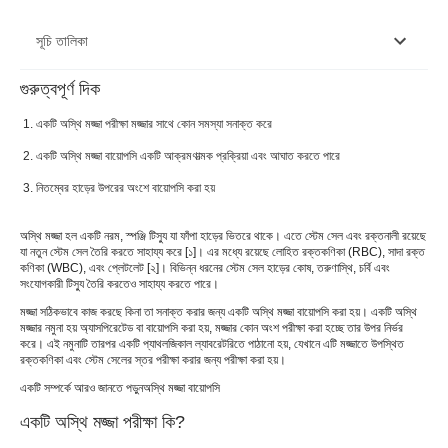
সূচি তালিকা
গুরুত্বপূর্ণ দিক
একটি অস্থি মজ্জা পরীক্ষা কি?
একটি অস্থি মজ্জা পরীক্ষা মজ্জার সাথে কোন সমস্যা সনাক্ত করে
একটি অস্থি মজ্জা বায়োপসি কি?
একটি অস্থি মজ্জা বায়োপসি একটি আক্রমণাত্মক প্রক্রিয়া এবং আঘাত করতে পারে
কখন একজন ডাক্তার আপনাকে অস্থি মজ্জার বায়োপসি করতে বলবেন?
নিতম্বের হাড়ের উপরের অংশে বায়োপসি করা হয়
একটি অস্থি মজ্জা বায়োপসি জন্য প্রস্তুত করার উপায়
অস্থি মজ্জা হল একটি নরম, স্পঞ্জি টিস্যু যা ফাঁপা হাড়ের ভিতরে থাকে। এতে স্টেম সেল এবং রক্তনালী রয়েছে
বোন ম্যারো বায়োপসির সীমাবদ্ধতা
যা নতুন স্টেম সেল তৈরি করতে সাহায্য করে [১]। এর মধ্যে রয়েছে লোহিত রক্তকণিকা (RBC), সাদা রক্ত ​​
কণিকা (WBC), এবং প্লেটলেট [২]। বিভিন্ন ধরনের স্টেম সেল হাড়ের কোষ, তরুণাস্থি, চর্বি এবং
সংযোগকারী টিস্যু তৈরি করতেও সাহায্য করতে পারে।
একটি অস্থি মজ্জা বায়োপসি সময় আশা করা জিনিস
মজ্জা সঠিকভাবে কাজ করছে কিনা তা সনাক্ত করার জন্য একটি অস্থি মজ্জা বায়োপসি করা হয়। একটি অস্থি
ফলাফলের ধরন এবং তাদের অর্থ
মজ্জার নমুনা হয় অ্যাসপিরেটেড বা বায়োপসি করা হয়, মজ্জার কোন অংশ পরীক্ষা করা হচ্ছে তার উপর নির্ভর
করে। এই নমুনাটি তারপর একটি প্যাথলজিকাল ল্যাবরেটরিতে পাঠানো হয়, যেখানে এটি মজ্জাতে উপস্থিত
রক্তকণিকা এবং স্টেম সেলের স্তর পরীক্ষা করার জন্য পরীক্ষা করা হয়।
কিভাবে একটি অস্থি মজ্জা বায়োপসি সম্পন্ন করা হয়?
একটি সম্পর্কে আরও জানতে পড়ুন
অস্থি মজ্জা বায়োপসি
অস্থি মজ্জা পরীক্ষা কেন করা হয়?
একটি অস্থি মজ্জা পরীক্ষা কি?