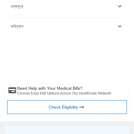
তথ্যসূত্র
https://www.cancer.gov/publications/dictionaries/cancer-
দাবিত্যাগ
terms/def/bone-marrow
https://www.ncbi.nlm.nih.gov/pmc/articles/PMC4938003
https://www.ncbi.nlm.nih.gov/pmc/articles/PMC3542425/
দয়া করে মনে রাখবেন যে এই নিবন্ধটি শুধুমাত্র তথ্যগত উদ্দেশ্যে তৈরি করা হয়েছে এবং বাজাজ
ফিনসার্ভ হেলথ লিমিটেড (“BFHL”) কোনো দায়িত্ব বহন করে না লেখক/পর্যালোচক/প্রবর্তক কর্তৃক
প্রকাশিত মতামত/পরামর্শ/তথ্যের। এই নিবন্ধটিকে কোনো চিকিৎসা পরামর্শের বিকল্প হিসেবে বিবেচনা
করা উচিত নয়, রোগ নির্ণয় বা চিকিত্সা। সর্বদা আপনার বিশ্বস্ত চিকিত্সক/যোগ্য স্বাস্থ্যসেবার সাথে
পরামর্শ করুন আপনার চিকিৎসা অবস্থা মূল্যায়ন পেশাদার. উপরের নিবন্ধটি একটি দ্বারা পর্যালোচনা করা
হয়েছে যোগ্য ডাক্তার এবং BFHL কোনো তথ্যের জন্য কোনো ক্ষতির জন্য দায়ী নয় অথবা কোনো
তৃতীয় পক্ষের দ্বারা প্রদত্ত পরিষেবা।
Need Help with Your Medical Bills?
Choose Easy EMI Options Across Our Healthcare Network
Check Eligibility