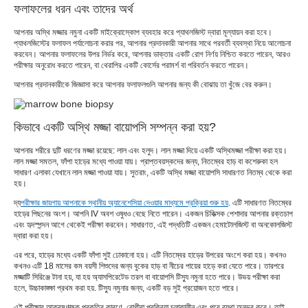
ফলাফলের ধরন এবং তাদের অর্থ
আপনার অস্থি মজ্জার নমুনা একটি মাইক্রোস্কোপ ব্যবহার করে প্যাথলজিস্ট দ্বারা মূল্যায়ন করা হবে।
প্যাথলজিস্টের ফলাফল পর্যালোচনা করার পর, আপনার প্রদানকারী আপনার সাথে পরবর্তী ব্যবস্থা নিয়ে আলোচনা
করবেন। আপনার ফলাফলের উপর নির্ভর করে, আপনার ডাক্তার একটি রোগ নির্ণয় নিশ্চিত করতে পারেন, আরও
পরীক্ষার অনুরোধ করতে পারেন, বা থেরাপির একটি কোর্সের পরামর্শ বা পরিবর্তন করতে পারেন।
আপনার প্রদানকারীকে জিজ্ঞাসা করে আপনার ফলাফলগুলি আপনার জন্য কী বোঝায় তা খুঁজে বের করুন।
কিভাবে একটি অস্থি মজ্জা বায়োপসি সম্পন্ন করা হয়?
আপনার শরীরে দুটি ধরণের মজ্জা রয়েছে: লাল এবং হলুদ। লাল মজ্জা দিয়ে একটি অস্থিমজ্জা পরীক্ষা করা হয়।
লাল মজ্জা সমতল, ফাঁপা হাড়ের মধ্যে পাওয়া যায়। প্রাপ্তবয়স্কদের জন্য, নিতম্বের হাড় বা কশেরুকা হল
সাধারণ এলাকা যেখানে লাল মজ্জা পাওয়া যায়। সুতরাং, একটি অস্থি মজ্জা বায়োপসি সাধারণত নিতম্ব থেকে করা
হয়।
দ্য
পরীক্ষার জায়গায় আপনাকে স্থানীয় অ্যানেশেসিয়া দেওয়ার মাধ্যমে প্রক্রিয়া শুরু হয়
. এটি সাধারণত নিতম্বের
হাড়ের পিছনের অংশ। আপনি IV অবশ ওষুধও বেছে নিতে পারেন। একজন চিকিত্সক পেশাদার আপনার রক্তচাপ
এবং হৃদস্পন্দন আগে থেকেই পরীক্ষা করবেন। সাধারণত, এই পদ্ধতিটি একজন হেমাটোলজিস্ট বা অনকোলজিস্ট
দ্বারা করা হয়।
এর পরে, হাড়ের মধ্যে একটি ফাঁপা সুই ঢোকানো হয়। এটি নিতম্বের হাড়ের উপরের অংশে করা হয়। কখনও
কখনও এটি 18 মাসের কম বয়সী শিশুদের জন্য বুকের হাড় বা নীচের পায়ের হাড়ে করা যেতে পারে। তারপরে
মজ্জাটি সিরিঞ্জে টানা হয়, যা হয় অ্যাসপিরেটেড তরল বা বায়োপসি টিস্যু নমুনা হতে পারে। উভয় পরীক্ষা করা
হলে, উচ্চাকাঙ্ক্ষা প্রথম করা হয়. টিস্যু নমুনার জন্য, একটি বড় সুই প্রয়োজন হতে পারে।
এই পরীক্ষার আক্রমণাত্মক প্রকৃতির কারণে, রোগীরা প্রক্রিয়া চলাকালীন এবং পরে ব্যথা অনুভব করে। তাই,