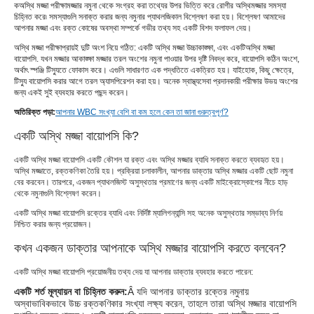
ক
অস্থি মজ্জা পরীক্ষা
মজ্জার নমুনা থেকে সংগ্রহ করা তথ্যের উপর ভিত্তি করে রোগীর অস্থিমজ্জার সমস্যা
চিহ্নিত করে৷ সমস্যাগুলি সনাক্ত করার জন্য নমুনার প্যাথলজিকাল বিশ্লেষণ করা হয়। বিশ্লেষণ আমাদের
আপনার মজ্জা এবং রক্ত ​​​​কোষের অবস্থা সম্পর্কে গভীর তথ্য সহ একটি বিশদ ফলাফল দেয়।
অস্থি মজ্জা পরীক্ষা
প্রায়ই দুটি অংশ নিয়ে গঠিত: একটি অস্থি মজ্জা উচ্চাকাঙ্ক্ষা, এবং একটি
অস্থি মজ্জা
বায়োপসি
. যখন মজ্জার আকাঙ্ক্ষা মজ্জার তরল অংশের নমুনা পাওয়ার উপর দৃষ্টি নিবদ্ধ করে, বায়োপসি কঠিন অংশে,
অর্থাৎ স্পঞ্জি টিস্যুতে ফোকাস করে। এগুলি সাধারণত এক পদ্ধতিতে একত্রিত হয়। যাইহোক, কিছু ক্ষেত্রে,
টিস্যু বায়োপসি করার আগে তরল অ্যাসপিরেশন করা হয়। অনেক স্বাস্থ্যসেবা প্রদানকারী পরীক্ষার উভয় অংশের
জন্য একই সুই ব্যবহার করতে পছন্দ করেন।
অতিরিক্ত পড়া
:
আপনার WBC সংখ্যা বেশি বা কম হলে কেন তা জানা গুরুত্বপূর্ণ?
একটি অস্থি মজ্জা বায়োপসি কি?
একটি অস্থি মজ্জা বায়োপসি একটি কৌশল যা রক্ত ​​এবং অস্থি মজ্জার ব্যাধি সনাক্ত করতে ব্যবহৃত হয়।
অস্থি মজ্জাতে, রক্তকণিকা তৈরি হয়। প্রক্রিয়া চলাকালীন, আপনার ডাক্তার অস্থি মজ্জার একটি ছোট নমুনা
বের করবেন। তারপরে, একজন প্যাথলজিস্ট অসুস্থতার প্রমাণের জন্য একটি মাইক্রোস্কোপের নীচে হাড়
থেকে নমুনাগুলি বিশ্লেষণ করেন।
একটি অস্থি মজ্জা বায়োপসি রক্তের ব্যাধি এবং নির্দিষ্ট ম্যালিগন্যান্সি সহ অনেক অসুস্থতার সম্ভাব্য নির্ণয়
নিশ্চিত করার জন্য প্রয়োজন।
কখন একজন ডাক্তার আপনাকে অস্থি মজ্জার বায়োপসি করতে বলবেন?
একটি অস্থি মজ্জা বায়োপসি প্রয়োজনীয় তথ্য দেয় যা আপনার ডাক্তার ব্যবহার করতে পারেন:
একটি শর্ত মূল্যায়ন বা চিহ্নিত করুন:
Â যদি আপনার ডাক্তার রক্তের নমুনায়
অস্বাভাবিকভাবে উচ্চ রক্তকণিকার সংখ্যা লক্ষ্য করেন, তাহলে তারা অস্থি মজ্জার বায়োপসি