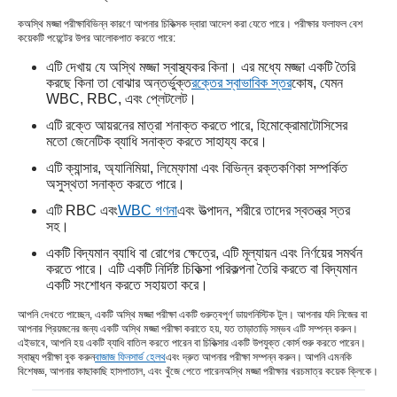
ক
অস্থি মজ্জা পরীক্ষা
বিভিন্ন কারণে আপনার চিকিত্সক দ্বারা আদেশ করা যেতে পারে। পরীক্ষার ফলাফল বেশ
কয়েকটি পয়েন্টের উপর আলোকপাত করতে পারে:
এটি দেখায় যে অস্থি মজ্জা স্বাস্থ্যকর কিনা। এর মধ্যে মজ্জা একটি তৈরি
করছে কিনা তা বোঝার অন্তর্ভুক্ত
রক্তের স্বাভাবিক স্তর
কোষ, যেমন
WBC, RBC, এবং প্লেটলেট।
এটি রক্তে আয়রনের মাত্রা শনাক্ত করতে পারে, হিমোক্রোমাটোসিসের
মতো জেনেটিক ব্যাধি সনাক্ত করতে সাহায্য করে।
এটি ক্যান্সার, অ্যানিমিয়া, লিম্ফোমা এবং বিভিন্ন রক্তকণিকা সম্পর্কিত
অসুস্থতা সনাক্ত করতে পারে।
এটি RBC এবং
WBC গণনা
এবং উত্পাদন, শরীরে তাদের স্বতন্ত্র স্তর
সহ।
একটি বিদ্যমান ব্যাধি বা রোগের ক্ষেত্রে, এটি মূল্যায়ন এবং নির্ণয়ের সমর্থন
করতে পারে। এটি একটি নির্দিষ্ট চিকিত্সা পরিকল্পনা তৈরি করতে বা বিদ্যমান
একটি সংশোধন করতে সহায়তা করে।
আপনি দেখতে পাচ্ছেন, একটি অস্থি মজ্জা পরীক্ষা একটি গুরুত্বপূর্ণ ডায়গনিস্টিক টুল। আপনার যদি নিজের বা
আপনার প্রিয়জনের জন্য একটি অস্থি মজ্জা পরীক্ষা করাতে হয়, যত তাড়াতাড়ি সম্ভব এটি সম্পন্ন করুন।
এইভাবে, আপনি হয় একটি ব্যাধি বাতিল করতে পারেন বা চিকিত্সার একটি উপযুক্ত কোর্স শুরু করতে পারেন।
স্বাস্থ্য পরীক্ষা বুক করুন
বাজাজ ফিনসার্ভ হেলথ
এবং দ্রুত আপনার পরীক্ষা সম্পন্ন করুন। আপনি এমনকি
বিশেষজ্ঞ, আপনার কাছাকাছি হাসপাতাল, এবং খুঁজে পেতে পারেন
অস্থি মজ্জা পরীক্ষার খরচ
মাত্র কয়েক ক্লিকে।