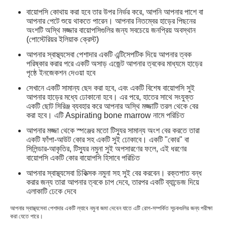
বায়োপসি কোথায় করা হবে তার উপর নির্ভর করে, আপনি আপনার পাশে বা
আপনার পেটে শুয়ে থাকতে পারেন। আপনার নিতম্বের হাড়ের পিছনের
অংশটি অস্থি মজ্জার বায়োপসিগুলির জন্য সবচেয়ে জনপ্রিয় অবস্থান
(পোস্টেরিয়র ইলিয়াক ক্রেস্ট)
আপনার স্বাস্থ্যসেবা পেশাদার একটি এন্টিসেপটিক দিয়ে আপনার ত্বক
পরিষ্কার করার পরে একটি অসাড় এজেন্ট আপনার ত্বকের মাধ্যমে হাড়ের
পৃষ্ঠে ইনজেকশন দেওয়া হবে
সেখানে একটি সামান্য ছেদ করা হবে, এবং একটি বিশেষ বায়োপসি সুই
আপনার হাড়ের মধ্যে ঢোকানো হবে। এর পরে, হাতের সাথে সংযুক্ত
একটি ছোট সিরিঞ্জ ব্যবহার করে আপনার অস্থি মজ্জাটি তরল থেকে বের
করা হবে। এটি Aspirating bone marrow নামে পরিচিত
আপনার মজ্জা থেকে স্পঞ্জের মতো টিস্যুর সামান্য অংশ বের করতে তারা
একটি ফাঁপা-আউট কোর সহ একটি সুই ঢোকাবে। একটি "কোর" বা
সিলিন্ডার-আকৃতির, টিস্যুর নমুনা সুই অপসারণের ফলে, এই ধরণের
বায়োপসি একটি কোর বায়োপসি হিসাবে পরিচিত
আপনার স্বাস্থ্যসেবা চিকিত্সক নমুনা সহ সুই বের করবেন। রক্তপাত বন্ধ
করার জন্য তারা আপনার ত্বকে চাপ দেবে, তারপর একটি ব্যান্ডেজ দিয়ে
এলাকাটি ঢেকে দেবে
আপনার স্বাস্থ্যসেবা পেশাদার একটি ল্যাবে নমুনা জমা দেবেন যাতে এটি রোগ-সম্পর্কিত সূচকগুলির জন্য পরীক্ষা
করা যেতে পারে।