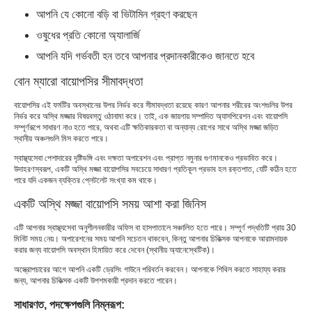
আপনি যে কোনো বড়ি বা ভিটামিন গ্রহণ করছেন
ওষুধের প্রতি কোনো অ্যালার্জি
আপনি যদি গর্ভবতী হন তবে আপনার প্রদানকারীকেও জানতে হবে
বোন ম্যারো বায়োপসির সীমাবদ্ধতা
বায়োপসির এই ফর্মটির অবস্থানের উপর নির্ভর করে সীমাবদ্ধতা রয়েছে কারণ আপনার শরীরের অংশগুলির উপর
নির্ভর করে অস্থি মজ্জার বিষয়বস্তু ওঠানামা করে। তাই, এক জায়গায় সম্পাদিত অ্যাসপিরেশন এবং বায়োপসি
সম্পূর্ণরূপে সাধারণ নাও হতে পারে, অথবা এটি ক্ষতিকারকতা বা অন্যান্য রোগের সাথে অস্থি মজ্জা জড়িত
স্থানীয় অঞ্চলগুলি মিস করতে পারে।
স্বাস্থ্যসেবা পেশাদারের দৃষ্টিভঙ্গি এবং দক্ষতা অপারেশন এবং প্রাপ্ত নমুনার গুণমানকেও প্রভাবিত করে।
উদাহরণস্বরূপ, একটি অস্থি মজ্জা বায়োপসির সবচেয়ে সাধারণ প্রতিকূল প্রভাব হল রক্তপাত, যেটি কঠিন হতে
পারে যদি একজন ব্যক্তির প্লেটলেট সংখ্যা কম থাকে।
একটি অস্থি মজ্জা বায়োপসি সময় আশা করা জিনিস
এটি আপনার স্বাস্থ্যসেবা অনুশীলনকারীর অফিস বা হাসপাতালে সঞ্চালিত হতে পারে। সম্পূর্ণ পদ্ধতিটি প্রায় 30
মিনিট সময় নেয়। অপারেশনের সময় আপনি সচেতন থাকবেন, কিন্তু আপনার চিকিত্সক আপনাকে আরামদায়ক
করার জন্য বায়োপসি অবস্থান হিমায়িত করে দেবেন (স্থানীয় অ্যানেস্থেটিক)।
অস্ত্রোপচারের আগে আপনি একটি ড্রেসিং গাউনে পরিবর্তন করবেন। আপনাকে শিথিল করতে সাহায্য করার
জন্য, আপনার চিকিত্সক একটি উপশমকারী প্রদান করতে পারেন।
সাধারণত, পদক্ষেপগুলি নিম্নরূপ: