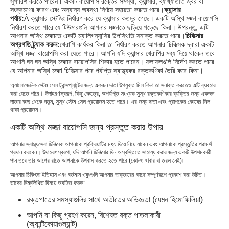
সুপারিশ করতে পারেন। একটি বায়োপসি রক্তের সমস্যা, ক্যান্সার, ব্যাখ্যাতীত জ্বর বা
সংক্রমণের কারণ এবং অন্যান্য অবস্থা নির্ণয়ে সহায়তা করতে পারে।
ক্যান্সার
পর্যায়:
Â ক্যান্সার স্টেজিং নির্ধারণ করে যে ক্যান্সার কতদূর গেছে। একটি অস্থি মজ্জা বায়োপসি
নির্ধারণ করতে পারে যে টিউমারগুলি আপনার মজ্জাতে ছড়িয়ে পড়েছে কিনা। উপরন্তু, এটি
আপনার অস্থি মজ্জাতে একটি ম্যালিগন্যান্সির উপস্থিতি সনাক্ত করতে পারে।
চিকিত্সার
অগ্রগতি ট্র্যাক করুন:
থেরাপি কার্যকর কিনা তা নির্ধারণ করতে আপনার চিকিত্সক দ্বারা একটি
অস্থি মজ্জা বায়োপসি করা যেতে পারে। আপনি যদি ক্যান্সার থেরাপির মধ্য দিয়ে থাকেন তবে
আপনি ঘন ঘন অস্থি মজ্জার বায়োপসির শিকার হতে পারেন। ফলাফলগুলি নির্দেশ করতে পারে
যে আপনার অস্থি মজ্জা চিকিত্সার পরে পর্যাপ্ত স্বাস্থ্যকর রক্তকণিকা তৈরি করে কিনা।
অ্যালোজেনিক স্টেম সেল ট্রান্সপ্লান্টের জন্য একজন দাতা উপযুক্ত মিল কিনা তা সনাক্ত করতেও এটি ব্যবহার
করা যেতে পারে। উদাহরণস্বরূপ, কিছু ক্ষেত্রে, অপর্যাপ্ত সংখ্যক সুস্থ রক্তকণিকার ব্যক্তির জন্য একজন
দাতার কাছ থেকে নতুন, সুস্থ স্টেম সেল প্রয়োজন হতে পারে। এর জন্য দাতা এবং প্রাপকের কোষের মিল
থাকা প্রয়োজন।
একটি অস্থি মজ্জা বায়োপসি জন্য প্রস্তুত করার উপায়
আপনার স্বাস্থ্যসেবা চিকিত্সক আপনাকে প্রক্রিয়াটির মধ্য দিয়ে নিয়ে যাবেন এবং আপনাকে প্রস্তুতির পরামর্শ
প্রদান করবেন। উদাহরণস্বরূপ, যদি আপনি চিকিত্সার দিন অস্বস্তিতে সাহায্য করার জন্য একটি উপশমকারী
পান তবে তার আগের রাতে আপনাকে উপবাস করতে হতে পারে (কোনও খাবার বা তরল নেই)৷
আপনার চিকিৎসা ইতিহাস এবং বর্তমান ওষুধগুলি আপনার ডাক্তারের কাছে সম্পূর্ণরূপে প্রকাশ করা উচিত।
তাদের নিম্নলিখিত বিষয়ে অবহিত করুন:
রক্তপাতের সমস্যাগুলির সাথে অতীতের অভিজ্ঞতা (যেমন হিমোফিলিয়া)
আপনি যা কিছু গ্রহণ করেন, বিশেষত রক্ত ​​পাতলাকারী
(অ্যান্টিকোয়াগুল্যান্ট)