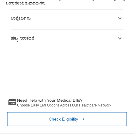
ದೀಪಾವಳಿಯ ಶುಭಾಶಯಗಳು!
ಉಲ್ಲೇಖಗಳು
https://www.indiatoday.in/lifestyle/health/story/top-10-tips-for-
ಹಕ್ಕು ನಿರಾಕರಣೆ
a-safe-and-healthy-diwali-2020-according-to-doctors-
1738652-2020-11-06
ಈ ಲೇಖನವು ಕೇವಲ ಮಾಹಿತಿ ಉದ್ದೇಶಗಳಿಗಾಗಿ ಮಾತ್ರ ಎಂದು ದಯವಿಟ್ಟು ಗಮನಿಸಿ
ಮತ್ತು ಬಜಾಜ್ ಫಿನ್‌ಸರ್ವ್ ಹೆಲ್ತ್ ಲಿಮಿಟೆಡ್ ('BFHL') ಯಾವುದೇ ಜವಾಬ್ದಾರಿಯನ್ನು
ಹೊರುವುದಿಲ್ಲ ಲೇಖಕರು/ವಿಮರ್ಶಕರು/ಉದ್ಘಾಟಕರು ವ್ಯಕ್ತಪಡಿಸಿದ/ನೀಡಿರುವ
ಅಭಿಪ್ರಾಯಗಳು/ಸಲಹೆ/ಮಾಹಿತಿಗಳು. ಈ ಲೇಖನವನ್ನು ಯಾವುದೇ ವೈದ್ಯಕೀಯ ಸಲಹೆಗೆ
ಪರ್ಯಾಯವಾಗಿ ಪರಿಗಣಿಸಬಾರದು, ರೋಗನಿರ್ಣಯ ಅಥವಾ ಚಿಕಿತ್ಸೆ. ಯಾವಾಗಲೂ ನಿಮ್ಮ
ವಿಶ್ವಾಸಾರ್ಹ ವೈದ್ಯರು/ಅರ್ಹ ಆರೋಗ್ಯ ರಕ್ಷಣೆಯನ್ನು ಸಂಪರ್ಕಿಸಿ ನಿಮ್ಮ ವೈದ್ಯಕೀಯ
ಸ್ಥಿತಿಯನ್ನು ಮೌಲ್ಯಮಾಪನ ಮಾಡಲು ವೃತ್ತಿಪರರು. ಮೇಲಿನ ಲೇಖನವನ್ನು ಮೂಲಕ
ಪರಿಶೀಲಿಸಲಾಗಿದೆ ಯಾವುದೇ ಮಾಹಿತಿಗಾಗಿ ಯಾವುದೇ ಹಾನಿಗಳಿಗೆ ಅರ್ಹ ವೈದ್ಯರು ಮತ್ತು
BFHL ಜವಾಬ್ದಾರರಾಗಿರುವುದಿಲ್ಲ ಅಥವಾ ಯಾವುದೇ ಮೂರನೇ ವ್ಯಕ್ತಿಯಿಂದ
Need Help with Your Medical Bills?
ಒದಗಿಸಲಾದ ಸೇವೆಗಳು.
Choose Easy EMI Options Across Our Healthcare Network
Check Eligibility