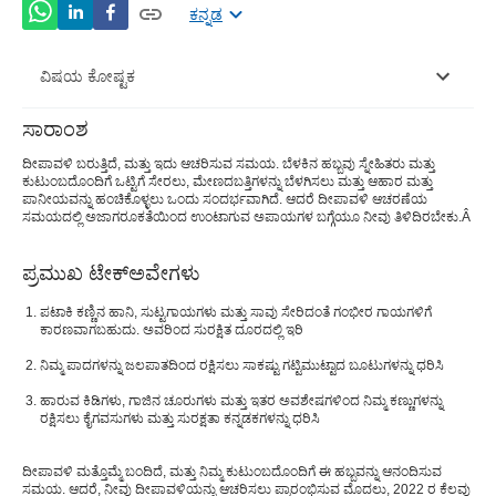
ಕನ್ನಡ
ವಿಷಯ ಕೋಷ್ಟಕ
ಸಾರಾಂಶ
ದೀಪಾವಳಿ ಸುರಕ್ಷತಾ ಸಲಹೆಗಳ ಕುರಿತು ವಿವಿಧ ವಿಭಾಗಗಳು
ದೀಪಾವಳಿ ಬರುತ್ತಿದೆ, ಮತ್ತು ಇದು ಆಚರಿಸುವ ಸಮಯ. ಬೆಳಕಿನ ಹಬ್ಬವು ಸ್ನೇಹಿತರು ಮತ್ತು
ಕುಟುಂಬದೊಂದಿಗೆ ಒಟ್ಟಿಗೆ ಸೇರಲು, ಮೇಣದಬತ್ತಿಗಳನ್ನು ಬೆಳಗಿಸಲು ಮತ್ತು ಆಹಾರ ಮತ್ತು
ನಿಮಗೆ ಸುರಕ್ಷಿತ, ಆರೋಗ್ಯಕರ ಮತ್ತು ದೀಪಾವಳಿಯ
ಪಾನೀಯವನ್ನು ಹಂಚಿಕೊಳ್ಳಲು ಒಂದು ಸಂದರ್ಭವಾಗಿದೆ. ಆದರೆ ದೀಪಾವಳಿ ಆಚರಣೆಯ
ಶುಭಾಶಯಗಳು
ಸಮಯದಲ್ಲಿ ಅಜಾಗರೂಕತೆಯಿಂದ ಉಂಟಾಗುವ ಅಪಾಯಗಳ ಬಗ್ಗೆಯೂ ನೀವು ತಿಳಿದಿರಬೇಕು.
Â
ಪ್ರಮುಖ ಟೇಕ್ಅವೇಗಳು
ಪಟಾಕಿ ಕಣ್ಣಿನ ಹಾನಿ, ಸುಟ್ಟಗಾಯಗಳು ಮತ್ತು ಸಾವು ಸೇರಿದಂತೆ ಗಂಭೀರ ಗಾಯಗಳಿಗೆ
ಕಾರಣವಾಗಬಹುದು. ಅವರಿಂದ ಸುರಕ್ಷಿತ ದೂರದಲ್ಲಿ ಇರಿ
ನಿಮ್ಮ ಪಾದಗಳನ್ನು ಜಲಪಾತದಿಂದ ರಕ್ಷಿಸಲು ಸಾಕಷ್ಟು ಗಟ್ಟಿಮುಟ್ಟಾದ ಬೂಟುಗಳನ್ನು ಧರಿಸಿ
ಹಾರುವ ಕಿಡಿಗಳು, ಗಾಜಿನ ಚೂರುಗಳು ಮತ್ತು ಇತರ ಅವಶೇಷಗಳಿಂದ ನಿಮ್ಮ ಕಣ್ಣುಗಳನ್ನು
ರಕ್ಷಿಸಲು ಕೈಗವಸುಗಳು ಮತ್ತು ಸುರಕ್ಷತಾ ಕನ್ನಡಕಗಳನ್ನು ಧರಿಸಿ
ದೀಪಾವಳಿ ಮತ್ತೊಮ್ಮೆ ಬಂದಿದೆ, ಮತ್ತು ನಿಮ್ಮ ಕುಟುಂಬದೊಂದಿಗೆ ಈ ಹಬ್ಬವನ್ನು ಆನಂದಿಸುವ
ಸಮಯ. ಆದರೆ, ನೀವು ದೀಪಾವಳಿಯನ್ನು ಆಚರಿಸಲು ಪ್ರಾರಂಭಿಸುವ ಮೊದಲು, 2022 ರ ಕೆಲವು