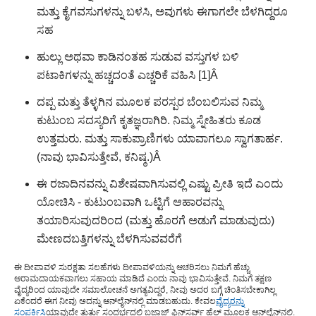
ಮತ್ತು ಕೈಗವಸುಗಳನ್ನು ಬಳಸಿ, ಅವುಗಳು ಈಗಾಗಲೇ ಬೆಳಗಿದ್ದರೂ
ಸಹ
ಹುಲ್ಲು ಅಥವಾ ಕಾಡಿನಂತಹ ಸುಡುವ ವಸ್ತುಗಳ ಬಳಿ
ಪಟಾಕಿಗಳನ್ನು ಹಚ್ಚದಂತೆ ಎಚ್ಚರಿಕೆ ವಹಿಸಿ [1]Â
ದಪ್ಪ ಮತ್ತು ತೆಳ್ಳಗಿನ ಮೂಲಕ ಪರಸ್ಪರ ಬೆಂಬಲಿಸುವ ನಿಮ್ಮ
ಕುಟುಂಬ ಸದಸ್ಯರಿಗೆ ಕೃತಜ್ಞರಾಗಿರಿ. ನಿಮ್ಮ ಸ್ನೇಹಿತರು ಕೂಡ
ಉತ್ತಮರು. ಮತ್ತು ಸಾಕುಪ್ರಾಣಿಗಳು ಯಾವಾಗಲೂ ಸ್ವಾಗತಾರ್ಹ.
(ನಾವು ಭಾವಿಸುತ್ತೇವೆ, ಕನಿಷ್ಠ.)Â
ಈ ರಜಾದಿನವನ್ನು ವಿಶೇಷವಾಗಿಸುವಲ್ಲಿ ಎಷ್ಟು ಪ್ರೀತಿ ಇದೆ ಎಂದು
ಯೋಚಿಸಿ - ಕುಟುಂಬವಾಗಿ ಒಟ್ಟಿಗೆ ಆಹಾರವನ್ನು
ತಯಾರಿಸುವುದರಿಂದ (ಮತ್ತು ಹೊರಗೆ ಅಡುಗೆ ಮಾಡುವುದು)
ಮೇಣದಬತ್ತಿಗಳನ್ನು ಬೆಳಗಿಸುವವರೆಗೆ
ಈ ದೀಪಾವಳಿ ಸುರಕ್ಷತಾ ಸಲಹೆಗಳು ದೀಪಾವಳಿಯನ್ನು ಆಚರಿಸಲು ನಿಮಗೆ ಹೆಚ್ಚು
ಆರಾಮದಾಯಕವಾಗಲು ಸಹಾಯ ಮಾಡಿದೆ ಎಂದು ನಾವು ಭಾವಿಸುತ್ತೇವೆ. ನಿಮಗೆ ತಕ್ಷಣ
ವೈದ್ಯರಿಂದ ಯಾವುದೇ ಸಮಾಲೋಚನೆ ಅಗತ್ಯವಿದ್ದರೆ, ನೀವು ಅದರ ಬಗ್ಗೆ ಚಿಂತಿಸಬೇಕಾಗಿಲ್ಲ
ಏಕೆಂದರೆ ಈಗ ನೀವು ಅದನ್ನು ಆನ್‌ಲೈನ್‌ನಲ್ಲಿ ಮಾಡಬಹುದು. ಕೇವಲ
ವೈದ್ಯರನ್ನು
ಸಂಪರ್ಕಿಸಿ
ಯಾವುದೇ ತುರ್ತು ಸಂದರ್ಭದಲ್ಲಿ ಬಜಾಜ್ ಫಿನ್‌ಸರ್ವ್ ಹೆಲ್ತ್ ಮೂಲಕ ಆನ್‌ಲೈನ್‌ನಲ್ಲಿ.