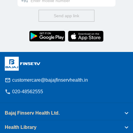
+91
Send app link
customercare@bajajfinservhealth.in
020-48562555
Bajaj Finserv Health Ltd.
Health Library