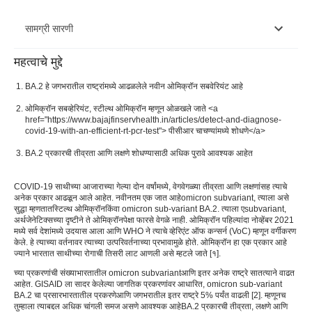
सामग्री सारणी
महत्वाचे मुद्दे
कसे आहेBA.2 omicronBA.1 पेक्षा वेगळे?Â
BA.2 हे जगभरातील राष्ट्रांमध्ये आढळलेले नवीन ओमिक्रॉन सबवेरियंट आहे
ओमिक्रॉन उप-प्रकार BA.2 ची तीव्रता किती आहे?Â
ओमिक्रॉन सबव्हेरियंट, स्टील्थ ओमिक्रॉन म्हणून ओळखले जाते <a
href="https://www.bajajfinservhealth.in/articles/detect-and-diagnose-
omicron sub-variant BA.2 धोकादायक आहे?
covid-19-with-an-efficient-rt-pcr-test"> पीसीआर चाचण्यांमध्ये शोधणे</a>
COVID-19 साथीच्या रोगाद्वारे विविध प्रकार
BA.2 प्रकारची तीव्रता आणि लक्षणे शोधण्यासाठी अधिक पुरावे आवश्यक आहेत
विरुद्ध प्रभावी लस आहेतस्टिल्थ ओमिक्रॉन?Â
COVID-19 साथीच्या आजाराच्या गेल्या दोन वर्षांमध्ये, वेगवेगळ्या तीव्रता आणि लक्षणांसह त्याचे
अनेक प्रकार आढळून आले आहेत. नवीनतम एक जात आहे
omicron subvariant
, त्याला असे
काय सामान्य आहेतBA.2 भिन्न लक्षणे?Â
सुद्धा म्हणतात
स्टिल्थ ओमिक्रॉन
किंवा omicron sub-variant BA.2
. त्याला ए
subvariant,
अर्थ
जेनेटिक्सच्या दृष्टीने ते ओमिक्रॉनपेक्षा फारसे वेगळे नाही. ओमिक्रॉन पहिल्यांदा नोव्हेंबर 2021
यापासून तुम्ही स्वतःचे संरक्षण कसे करू शकतास्टिल्थ ओमिक्रॉन?
मध्ये सर्व देशांमध्ये उदयास आला आणि WHO ने त्याचे व्हेरिएंट ऑफ कन्सर्न (VoC) म्हणून वर्गीकरण
Â
केले. हे त्याच्या वर्तनावर त्याच्या उत्परिवर्तनाच्या प्रभावामुळे होते. ओमिक्रॉन हा एक प्रकार आहे
ज्याने भारतात साथीच्या रोगाची तिसरी लाट आणली असे म्हटले जाते [
१
].
च्या प्रकरणांची संख्या
भारतातील omicron subvariant
आणि इतर अनेक राष्ट्रे सातत्याने वाढत
आहेत. GISAID ला सादर केलेल्या जागतिक प्रकरणांवर आधारित, omicron sub-variant
BA.2 चा प्रसार
भारतातील प्रकरणे
आणि जगभरातील इतर राष्ट्रे 5% पर्यंत वाढली [
2
]. म्हणूनच
तुम्हाला त्याबद्दल अधिक चांगली समज असणे आवश्यक आहे
BA.2 प्रकारची तीव्रता
, लक्षणे आणि