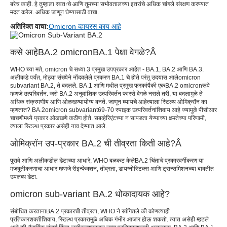
बरेच काही. हे तुम्हाला स्वतःचे आणि तुमच्या सभोवतालच्या इतरांचे अधिक चांगले संरक्षण करण्यात
मदत करेल. अधिक जाणून घेण्यासाठी वाचा.
अतिरिक्त वाचा:
Omicron व्हायरस काय आहे
कसे आहे
BA.2 omicron
BA.1 पेक्षा वेगळे?
Â
WHO च्या मते, omicron चे सध्या 3 प्रमुख उपप्रकार आहेत - BA.1, BA.2 आणि BA.3.
अलीकडे पर्यंत, मोठ्या संख्येने नोंदवलेले प्रकरण BA.1 चे होते परंतु उदयास आले
omicron
subvariant BA.2
, ते बदलले. BA.1 आणि मधील प्रमुख फरकांपैकी एक
BA.2 omicron
रूपे
म्हणजे उत्परिवर्तन. जरी BA.2 अनुवांशिक उत्परिवर्तन फारसे वेगळे नसले तरी, या बदलामुळे ते
अधिक संक्रमणीय आणि ओळखण्यायोग्य बनते. जाणून घ्यायचे आहे
त्याला स्टिल्थ ओमिक्रॉन का
म्हणतात
? BA.2
omicron subvariant
69-70 स्पाइक उत्परिवर्तनांशिवाय आहे ज्यामुळे पीसीआर
चाचणीमध्ये प्रकार ओळखणे कठीण होते. सबव्हेरिएंटच्या न सापडता येण्याच्या क्षमतेच्या परिणामी,
त्याला स्टिल्थ प्रकार असेही नाव देण्यात आले.
ओमिक्रॉन उप-प्रकार BA.2 ची तीव्रता किती आहे
?
Â
पुरावे आणि अलीकडील डेटाच्या आधारे, WHO बळकट केले
BA.2 चिंताचे प्रकार
वर्गीकरण या
मजबुतीकरणाचा आधार म्हणजे रीइन्फेक्शन, तीव्रता, डायग्नोस्टिक्स आणि ट्रान्समिशनच्या बाबतीत
उपलब्ध डेटा.
omicron sub-variant BA.2 धोकादायक आहे
?
संबोधित करताना
BA.2 प्रकारची तीव्रता
, WHO ने सांगितले की कोणत्याही
प्रतिकारशक्तीशिवाय, स्टिल्थ प्रकारामुळे अधिक गंभीर आजार होऊ शकतो. त्यात असेही म्हटले