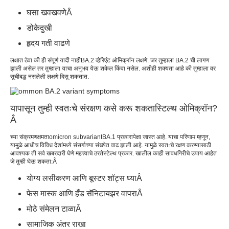
घसा खवखवणे
Â
डोकेदुखी
हृदय गती वाढणे
लक्षात ठेवा की ही संपूर्ण यादी नाही
BA.2 व्हेरिएंट ओमिक्रॉन लक्षणे
. जर तुम्हाला BA.2 ची लागण
झाली असेल तर तुम्हाला याचा अनुभव येऊ शकेल किंवा नसेल. अशीही शक्यता आहे की तुम्हाला वर
सूचीबद्ध नसलेली लक्षणे दिसू शकतात.
यापासून तुम्ही स्वतःचे संरक्षण कसे करू शकता
स्टिल्थ ओमिक्रॉन
?
Â
च्या संक्रमणक्षमता
omicron subvariant
BA.1 प्रकारापेक्षा जास्त आहे. याचा परिणाम म्हणून,
यामुळे आधीच विविध देशांमध्ये संसर्गाच्या संख्येत वाढ झाली आहे. यामुळे स्वतःचे रक्षण करण्यासाठी
आवश्यक ती सर्व खबरदारी घेणे महत्त्वाचे ठरते
स्टेल्थ प्रकार
. खालील काही सावधगिरीचे उपाय आहेत
जे तुम्ही घेऊ शकता:
Â
योग्य लसीकरण आणि बूस्टर शॉट्स घ्या
Â
फेस मास्क आणि हँड सॅनिटायझर वापरा
Â
मोठे संमेलन टाळा
Â
सामाजिक अंतर राखा