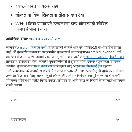
स्वच्छतेबाबत जागरुक राहा
खोकताना किंवा शिंकताना तोंड झाकून ठेवा
WHO किंवा सरकारने ठरवलेल्या इतर कोणत्याही कोविड
नियमांचे पालन करा
अतिरिक्त वाचा:
भारतात बाल लसीकरण
सह
नवीन
omicron व्हायरस तथ्ये
, शास्त्रज्ञांनी सुचवले आहे की कोविड-19 साथीचा रोग संपला
नाही. ची प्रकरणे नोंदवणाऱ्या राष्ट्रांमधील प्रकरणांची लाट पाहता
omicron subvariant
, सर्व
खबरदारीचे उपाय करणे महत्वाचे आहे. जर तुमच्या लक्षात आले तर
omicron variant, ba2 लक्षणे
,
ताबडतोब डॉक्टरांशी बोला. चांगल्या पुनर्प्राप्तीसाठी ते तुम्हाला योग्य उपचार पद्धतीबद्दल मार्गदर्शन
करतील. बुक करा
ऑनलाइन सल्लामसलत
नियुक्ती चालू आहे
बजाज फिनसर्व्ह हेल्थ
तुमच्या
आरोग्याबद्दलच्या कोणत्याही समस्यांचे निराकरण करण्यासाठी. अशा प्रकारे तुम्ही तुमचे घर न सोडता
उत्तरे आणि उपचार मिळवू शकता. तुम्ही कोणत्याही आरोग्य परिस्थितीच्या पुढे राहण्यासाठी चाचणी
पॅकेजच्या श्रेणीमधून देखील निवडू शकता. सक्रिय व्हा आणि स्वतःला निरोगी ठेवण्यासाठी आवश्यक
पावले उचला!
संदर्भ
https://www.orfonline.org/expert-speak/third-wave-of-the-
अस्वीकरण
covid-19-pandemic-in-india-what-lies-ahead/
https://outbreak.info/situation-reports?pango=BA.2