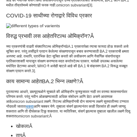
आहे की नैसर्गिक संसर्ग किंवा लसीकरणापासून उच्च प्रतिकारशक्ती असल्यास, BA.2 आणि BA.1
मधील तीव्रतेमध्ये कोणताही फरक नाही.
omicron subvariant
[
3
].
COVID-19 साथीच्या रोगाद्वारे विविध प्रकार
विरुद्ध प्रभावी लस आहेत
स्टिल्थ ओमिक्रॉन
?
Â
च्या प्रकरणांची वाढती संख्या
स्टिल्थ ओमिक्रॉन
BA.1 प्रकारापेक्षा त्याचा फायदा होऊ शकतो असे
सूचित करा. परंतु लसींद्वारे प्रदान केलेल्या संरक्षणापासून बचाव करण्यासाठी BA.2 प्रकाराची क्षमता
अस्पष्ट आहे. तथापि, प्रारंभिक डेटा सूचित करतो की लसीकरण आणि नैसर्गिक संसर्गापासून
प्रतिकारशक्ती यापासून संरक्षण करण्यास मदत करते
स्टेल्थ प्रकार
. यावेळी उपलब्ध असलेल्या
मर्यादित डेटाच्या आधारे, WHO ने असेही म्हटले आहे की BA.1 चे संक्रमण BA.2 विरूद्ध मजबूत
संरक्षण प्रदान करते.
3
].
काय सामान्य आहेत
BA.2 भिन्न लक्षणे
?
Â
पुराव्याच्या आधारे, डब्ल्यूएचओने सुचवले की ओमिक्रॉन फुफ्फुसावर नाही तर वरच्या श्वसनमार्गावर
परिणाम करते. परंतु नवीन ओळखण्यासाठी अधिक संशोधन आणि डेटा असणे आवश्यक
आहे
omicron subvariant लक्षणे
. स्टिल्थ ओमिक्रॉनची दोन सामान्य लक्षणे सुरुवातीच्या टप्प्यात
नोंदवली जातात
थकवा
आणि चक्कर येणे. तुम्हाला संसर्ग झाल्यानंतर काही दिवसांत ही लक्षणे जाणवू
शकतात आणि ती दीर्घकाळ टिकू शकतात. या व्यतिरिक्त, संसर्ग झाल्यास तुम्हाला खालील लक्षणे दिसू
शकतात
omicron subvariant
:
Â
खोकला
Â
ताप
Â