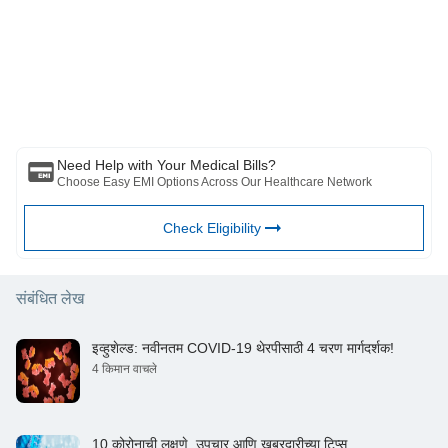
https://www.who.int/news/item/22-02-2022-statement-on-
omicron-sublineage-ba.2
कृपया लक्षात घ्या की हा लेख केवळ माहितीच्या उद्देशाने आहे आणि बजाज फिनसर्व्ह हेल्थ
लिमिटेड (“BFHL”) कोणतीही जबाबदारी घेत नाही लेखक/समीक्षक/प्रवर्तकाने व्यक्त केलेले/
दिलेले विचार/सल्ला/माहिती. हा लेख कोणत्याही वैद्यकीय सल्ल्याचा पर्याय म्हणून विचारात घेऊ
नये, निदान किंवा उपचार. नेहमी तुमच्या विश्वासू डॉक्टर/पात्र आरोग्य सेवेचा सल्ला घ्या
आपल्या वैद्यकीय स्थितीचे मूल्यांकन करण्यासाठी व्यावसायिक. वरील लेखाचे पुनरावलोकन
कोणत्याही माहितीसाठी किंवा कोणत्याही नुकसानीसाठी पात्र डॉक्टर आणि BFHL जबाबदार
नाहीत कोणत्याही तृतीय पक्षाद्वारे प्रदान केलेल्या सेवा.
Need Help with Your Medical Bills?
Choose Easy EMI Options Across Our Healthcare Network
Check Eligibility
संबंधित लेख
इव्हुशेल्ड: नवीनतम COVID-19 थेरपीसाठी 4 चरण मार्गदर्शक!
4 किमान वाचले
10 कोरोनाची लक्षणे, उपचार आणि खबरदारीच्या टिप्स