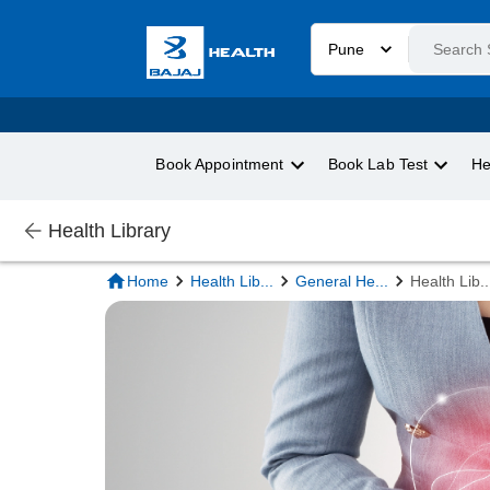
Pune
Book Appointment
Book Lab Test
He
Health Library
Home
Health Lib
...
General He
...
Health Lib
..