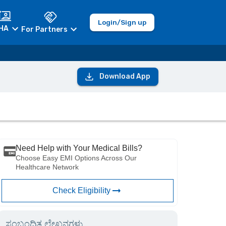
Login/Sign up
HA
For Partners
Download App
Need Help with Your Medical Bills?
Choose Easy EMI Options Across Our
Healthcare Network
Check Eligibility
ಸಂಬಂಧಿತ ಲೇಖನಗಳು