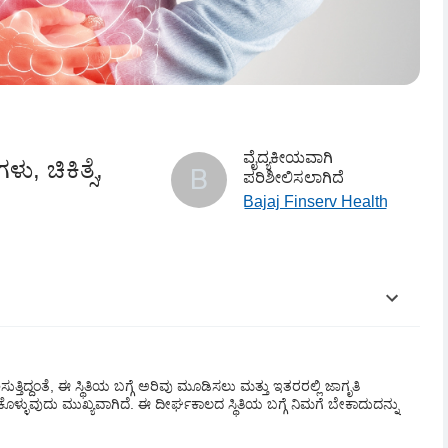
ವೈದ್ಯಕೀಯವಾಗಿ
, ಚಿಕಿತ್ಸೆ,
B
ಪರಿಶೀಲಿಸಲಾಗಿದೆ
Bajaj Finserv Health
ತ್ತಿದ್ದಂತೆ, ಈ ಸ್ಥಿತಿಯ ಬಗ್ಗೆ ಅರಿವು ಮೂಡಿಸಲು ಮತ್ತು ಇತರರಲ್ಲಿ ಜಾಗೃತಿ
ು
ೊಳ್ಳುವುದು ಮುಖ್ಯವಾಗಿದೆ. ಈ ದೀರ್ಘಕಾಲದ ಸ್ಥಿತಿಯ ಬಗ್ಗೆ ನಿಮಗೆ ಬೇಕಾದುದನ್ನು