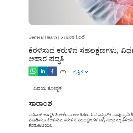
General Health | 6 ನಿಮಿಷ ಓದಿದೆ
ಕೆರಳಿಸುವ ಕರುಳಿನ ಸಹಲಕ್ಷಣಗಳು, ವಿಧಗಳು
ಆಹಾರ ಪದ್ಧತಿ
ಕನ್ನಡ
ವಿಷಯ ಕೋಷ್ಟಕ
ಸಾರಾಂಶ
IBS ಎಂದರೇನು?
ಐಬಿಎಸ್ ಜಾಗೃತಿ ತಿಂಗಳೆಂದು ಆಚರಿಸಲಾಗುವ ಏಪ್ರಿಲ್‌ಗೆ ನಾವು ಪ್ರವೇಶಿಸು
ಕೆರಳಿಸುವ ಕರುಳಿನ ಸಹಲಕ್ಷಣಗಳ ಬಗ್ಗೆ ಸಂಗತಿಗಳ
ಮೂಡಿಸಲು ಕೆರಳಿಸುವ ಕರುಳಿನ ಸಹಲಕ್ಷಣಗಳ ಬಗ್ಗೆ ಎಲ್ಲವನ್ನೂ ತಿಳಿದುಕ
ಕಂಡುಹಿಡಿಯಿರಿ.
ಕೆರಳಿಸುವ ಕರುಳಿನ ಸಹಲಕ್ಷಣದ ಲಕ್ಷಣಗಳು