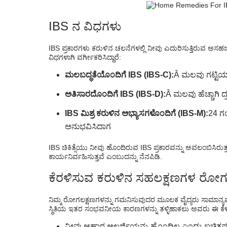
IBS ನ ವಿಧಗಳು
IBS ಪ್ರಕಾರಗಳು ಕರುಳಿನ ಚಲನೆಗಳಲ್ಲಿ ನೀವು ಎದುರಿಸುತ್ತಿರುವ ಅ
ವಿಧಗಳಾಗಿ ವರ್ಗೀಕರಿಸಿದ್ದಾರೆ:
ಮಲಬದ್ಧತೆಯೊಂದಿಗೆ IBS (IBS-C):
Â ಮಲವು ಗಟ್ಟಿಯ
ಅತಿಸಾರದೊಂದಿಗೆ IBS (IBS-D):
Â ಮಲವು ಹೆಚ್ಚಾಗಿ 
IBS ಮಿಶ್ರ ಕರುಳಿನ ಅಭ್ಯಾಸಗಳೊಂದಿಗೆ (IBS-M):
24 ಗ
ಅನುಭವಿಸಿದಾಗ
IBS ಚಿಕಿತ್ಸೆಯು ನೀವು ಹೊಂದಿರುವ IBS ಪ್ರಕಾರವನ್ನು ಅವಲಂಬಿಸಿರುತ್ತದ
ಕಾರ್ಯನಿರ್ವಹಿಸುತ್ತವೆ ಎಂಬುದನ್ನು ನೆನಪಿಡಿ.
ಕೆರಳಿಸುವ ಕರುಳಿನ ಸಹಲಕ್ಷಣಗಳ ರೋ
ನಿಮ್ಮ ರೋಗಲಕ್ಷಣಗಳನ್ನು ಗಮನಿಸುವುದರ ಮೂಲಕ ವೈದ್ಯರು ಸಾಮಾನ್ಯವಾಗಿ
ಸ್ಥಿತಿಯ ಇತರ ಸಂಭವನೀಯ ಕಾರಣಗಳನ್ನು ತಳ್ಳಿಹಾಕಲು ಅವರು ಈ ಕ
ನೀವು ಆಹಾರ ಅಲರ್ಜಿಯನ್ನು ಹೊಂದಿಲ್ಲ ಎಂದು ಖಚಿತಪಡಿಸ