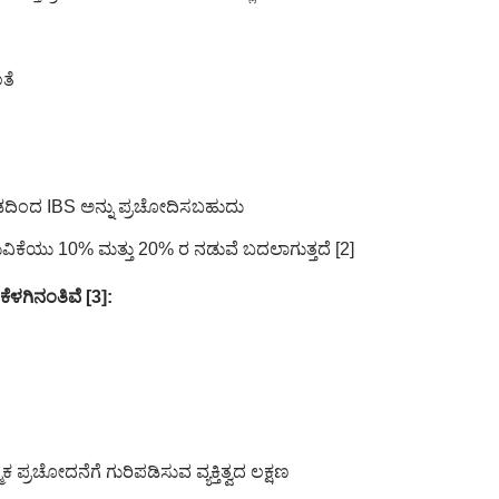
ತೆ
ತಡದಿಂದ IBS ಅನ್ನು ಪ್ರಚೋದಿಸಬಹುದು
ಿಕೆಯು 10% ಮತ್ತು 20% ರ ನಡುವೆ ಬದಲಾಗುತ್ತದೆ [2]
ಗಿನಂತಿವೆ [3]:
ಮಕ ಪ್ರಚೋದನೆಗೆ ಗುರಿಪಡಿಸುವ ವ್ಯಕ್ತಿತ್ವದ ಲಕ್ಷಣ