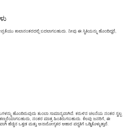
ಳು
ವ್ರತೆಯು ಕಾಲಾನಂತರದಲ್ಲಿ ಬದಲಾಗಬಹುದು. ನೀವು ಈ ಸ್ಥಿತಿಯನ್ನು ಹೊಂದಿದ್ದರೆ,
ತುಗಳನ್ನು ಹೊಂದಿರುವುದು ತುಂಬಾ ಸಾಮಾನ್ಯವಾಗಿದೆ. ಕರುಳಿನ ಚಲನೆಯ ನಂತರ ಸ್ವಲ್ಪ
ಮರೆಯಾಗಬಹುದು, ನಂತರ ಮಾತ್ರ ಹಿಂತಿರುಗಬಹುದು. ಕೆಲವು ಜನರಿಗೆ, ಈ
ಚ್ಚಿನ ಒತ್ತಡ ಮತ್ತು ಅನಾರೋಗ್ಯಕರ ಆಹಾರ ಪದ್ಧತಿಗೆ ಒಡ್ಡಿಕೊಳ್ಳುತ್ತಾರೆ.