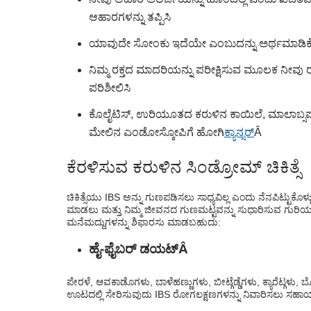
ಆಹಾರಗಳನ್ನು ತಪ್ಪಿಸಿ
ಯಾವುದೇ ಸೋಂಕು ಇದೆಯೇ ಎಂಬುದನ್ನು ಅರ್ಥಮಾಡಿಕೊಳ್
ನಿಮ್ಮ ರಕ್ತದ ಮಾದರಿಯನ್ನು ಪರೀಕ್ಷಿಸುವ ಮೂಲಕ ನೀವು
ಪರಿಶೀಲಿಸಿ
ಕೊಲೈಟಿಸ್, ಉರಿಯೂತದ ಕರುಳಿನ ಕಾಯಿಲೆ, ಮಾಲಾಬ್ಸರ
ಮೇಲಿನ ಎಂಡೋಸ್ಕೋಪಿಗೆ ಹೋಗಿ
ಕ್ಯಾನ್ಸರ್
Â
ಕೆರಳಿಸುವ ಕರುಳಿನ ಸಿಂಡ್ರೋಮ್ ಚಿಕಿತ್ಸೆ
ಚಿಕಿತ್ಸೆಯು IBS ಅನ್ನು ಗುಣಪಡಿಸಲು ಸಾಧ್ಯವಿಲ್ಲ ಎಂದು ನೆನಪಿಟ್ಟುಕೊ
ಮಾಡಲು ಮತ್ತು ನಿಮ್ಮ ಜೀವನದ ಗುಣಮಟ್ಟವನ್ನು ಸುಧಾರಿಸುವ ಗುರಿಯನ್
ಮನೆಮದ್ದುಗಳನ್ನು ಶಿಫಾರಸು ಮಾಡಬಹುದು:
ಹೈ-ಫೈಬರ್ ಡಯಟ್
Â
ಪೇರಳೆ, ಆವಕಾಡೊಗಳು, ಬಾಳೆಹಣ್ಣುಗಳು, ಬೀಟ್ಗೆಡ್ಡೆಗಳು, ಕ್ಯಾರೆಟ್ಗಳು, 
ಊಟದಲ್ಲಿ ಸೇರಿಸುವುದು IBS ರೋಗಲಕ್ಷಣಗಳನ್ನು ನಿವಾರಿಸಲು ಸಹಾಯ