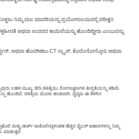
ಳಲು ನಿಮ್ಮ ಮಲ ಮಾದರಿಯನ್ನು ಪ್ರಯೋಗಾಲಯದಲ್ಲಿ ಪರೀಕ್ಷಿಸಿ
 ರಕ್ತಹೀನತೆ ಅಥವಾ ಉದರದ ಕಾಯಿಲೆಯನ್ನು ಹೊಂದಿದ್ದೀರಾ ಎಂಬುದನ್ನು
್ಪ್ಶನ್, ಅಥವಾ ಹೊರಗಿಡಲು CT ಸ್ಕ್ಯಾನ್, ಕೊಲೊನೋಸ್ಕೋಪಿ ಅಥವಾ
ಳ್ಳುವುದು ಬಹಳ ಮುಖ್ಯ; IBS ಚಿಕಿತ್ಸೆಯು ರೋಗಲಕ್ಷಣಗಳ ತೀವ್ರತೆಯನ್ನು ಕಡಿಮೆ
ನು ಹೊಂದಿದೆ. ಚಿಕಿತ್ಸೆಯ ಮೊದಲ ಹಂತವಾಗಿ, ವೈದ್ಯರು ಈ ಕೆಳಗಿನ
ಬ್ರೊಕೊಲಿ ಮತ್ತು ಡಾರ್ಕ್ ಚಾಕೊಲೇಟ್ಗಳಂತಹ ಹೆಚ್ಚಿನ ಫೈಬರ್ ಆಹಾರಗಳನ್ನು ನಿಮ್ಮ
 ಮಾಡುತ್ತದೆ