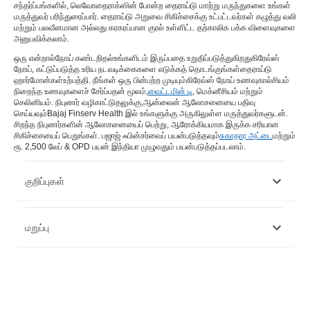
சந்தர்ப்பங்களில், லெவோதைராக்ஸின் போன்ற தைராய்டு மாற்று மருந்துகளை உங்கள்
மருத்துவர் பரிந்துரைப்பார். தைராய்டு அறுவை சிகிச்சைக்கு உட்பட்டவர்கள் கழுத்து வலி
மற்றும் பலவீனமான அல்லது கரகரப்பான குரல் உள்ளிட்ட தற்காலிக பக்க விளைவுகளை
அனுபவிக்கலாம்.
ஒரு என்றால்
நோய் கண்டறிதல்
உங்களிடம் இருப்பதை உறுதிப்படுத்துகிறது
கிரேவ்ஸ்
நோய்
, கட்டுப்படுத்த உரிய நடவடிக்கைகளை எடுக்கத் தொடங்குங்கள்
தைராய்டு
ஹார்மோன்கள்
உற்பத்தி. நீங்கள் ஒரு பின்பற்ற முடியும்
கிரேவ்ஸ் நோய் உணவு
கால்சியம்
நிறைந்த உணவுகளைச் சேர்ப்பதன் மூலம்,
வைட்டமின் டி
, மெக்னீசியம் மற்றும்
செலினியம். நிபுணர் வழிகாட்டுதலுக்கு,
ஆன்லைன் ஆலோசனையை பதிவு
செய்யவும்
Bajaj Finserv Health இல் உங்களுக்கு அருகிலுள்ள மருத்துவர்களுடன்.
சிறந்த நிபுணர்களின் ஆலோசனையைப் பெற்று, ஆரோக்கியமாக இருக்க சரியான
சிகிச்சையைப் பெறுங்கள். பஜாஜ் ஃபின்சர்வைப் பயன்படுத்தவும்
சுகாதார அட்டை
மற்றும்
ரூ. 2,500 லேப் & OPD பயன் இந்தியா முழுவதும் பயன்படுத்தப்படலாம்.
குறிப்புகள்
http://www.rarediseasesindia.org/graves#:~:text=Graves'%20
மறுப்பு
https://www.niddk.nih.gov/health-information/endocrine-
diseases/graves-disease#causes
இந்த கட்டுரை தகவல் நோக்கங்களுக்காக மட்டுமே என்பதை நினைவில்
கொள்ளவும் மற்றும் பஜாஜ் ஃபின்சர்வ் ஹெல்த் லிமிடெட் ('BFHL') எந்தப்
பொறுப்பையும் ஏற்காது எழுத்தாளர் மதிப்பாய்வாளர் தோற்றுவிப்பாளரால்
வெளிப்படுத்தப்பட்ட / வழங்கிய கருத்துகள் / ஆலோசனைகள் / தகவல்கள்.