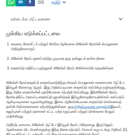
தமிழ்
உள்ளடக்க அட்டவணை
முக்கிய எடுக்கப்பட்டவை
கிரேவ்ஸ் நோயின் அறிகுறிகள்Â
கவலை, கோயிட்டர் மற்றும் சோர்வு ஆகியவை கிரேவ்ஸ் நோயின் பொதுவான
கிரேவ்ஸ் நோய் ஏற்படுகிறதுÂ
அறிகுறிகளாகும்
கிரேவ்ஸ் நோய் குணப்படுத்த முடியாத ஒரு தன்னுடல் தாக்க நிலை
கிரேவ்ஸ் நோய் நோய் கண்டறிதல்Â
தைராய்டு எதிர்ப்பு மருந்துகள் கிரேவ்ஸ் நோய் சிகிச்சையில் உதவுகின்றன
கிரேவ்ஸ் நோய் சிகிச்சைÂ
கிரேவ்ஸ் நோய்
ஹைப்பர் தைராய்டிசத்திற்கு மிகவும் பொதுவான காரணமான ஆட்டோ
இம்யூன் கோளாறு ஆகும். இது அதிகப்படியான தைராய்டு சுரப்பிக்கு வழிவகுக்கிறது,
இது அதிக தைராக்ஸின் ஹார்மோனை உற்பத்தி செய்கிறது. இல்
கிரேவ்ஸ் நோய்
,
நோயெதிர்ப்பு அமைப்பு தைராய்டு-தூண்டுதல் இம்யூனோகுளோபுலின்கள் எனப்படும்
ஆன்டிபாடிகளை உருவாக்குகிறது. இவை ஆரோக்கியமான தைராய்டு செல்களைத்
தாக்கி பிரச்சனைகளை ஏற்படுத்துகின்றன. ஒரு
அதிகப்படியான தைராய்டு
இதயம்,
எலும்புகள் மற்றும் தசைகள் உட்பட மற்ற உறுப்புகள் மற்றும் செல்களை மேலும்
பாதிக்கிறது.
அதிர்ஷ்டவசமாக, கிரேவ்ஸ் ஆட்டோ இம்யூன் நோய் அரிதானது. இருப்பினும்,
ஆண்களை விட பெண்களுக்கு இந்த நிலை ஏற்படும் அபாயம் ஏழு மடங்கு அதிகம் [
1
].
40 வயதிற்குட்பட்டவர்களிடமும் இது பொதுவானது.
கிரேவ்ஸ் நோய்