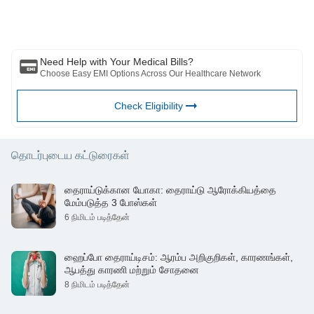
இந்த கட்டுரை எந்த மருத்துவ ஆலோசனைக்கும் மாற்றாக கருதப்படக்கூடாது,
நோய் கண்டறிதல் அல்லது சிகிச்சை. எப்பொழுதும் உங்கள் நம்பகமான
மருத்துவர்/தகுதிவாய்ந்த மருத்துவரிடம் ஆலோசிக்கவும். உங்கள் மருத்துவ
நிலையை மதிப்பீடு செய்ய தொழில்முறை. மேலே உள்ள கட்டுரை மதிப்பாய்வு
செய்யப்பட்டது. தகுதிவாய்ந்த மருத்துவர் மற்றும் BFHL எந்தவொரு
Need Help with Your Medical Bills?
தகவலுக்கும் அல்லது மூன்றாம் தரப்பினரால் வழங்கப்படும் சேவைகள்
Choose Easy EMI Options Across Our Healthcare Network
Check Eligibility
தொடர்புடைய கட்டுரைகள்
தைராய்டுக்கான யோகா: தைராய்டு ஆரோக்கியத்தை
மேம்படுத்த 3 போஸ்கள்
6 நிமிடம் படித்தேன்
ஹைப்போ தைராய்டிசம்: ஆரம்ப அறிகுறிகள், காரணங்கள்,
ஆபத்து காரணி மற்றும் சோதனை
8 நிமிடம் படித்தேன்