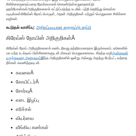
சிகிச்சை
குறைப்பதை நோக்கமாகக் கொண்டுள்ளது
தைராய்டு
ஹார்மோன்கள்
அறிகுறிகளைக் கட்டுப்படுத்த உடலில். பற்றி தெரிந்து கொள்ள
படியுங்கள்
கிரேவ்ஸ் நோய் பொருள்
, அதன் அறிகுறிகள் மற்றும் பொதுவான சிகிச்சை
வழிகள்.
கூடுதல் வாசிப்பு:
அதிகப்படியான தைராய்டு சுரப்பி
கிரேவ்ஸ் நோயின் அறிகுறிகள்
Â
கிரேவ்ஸ் நோய் அறிகுறிகளைக் கண்டறிவது தந்திரமானதாக இருக்கலாம், ஏனெனில்
பல மற்ற உடல்நலப் பிரச்சினைகளுடன் மிகவும் பொதுவானவை. சிறந்த வழி
ஆன்லைன்
மருத்துவரை அணுகவும்
இந்த அறிகுறிகளில் ஒன்று அல்லது அதற்கு மேற்பட்டவற்றை
நீங்கள் கவனித்தவுடன்.
கவலை
Â
கோயிட்டர்
Â
சோர்வு
Â
எடை இழப்பு
எரிச்சல்
வியர்வை
வீங்கிய கண்கள்