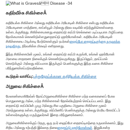
கதிர்வீச்சு சிகிச்சை
Â
கதிரியக்க சிகிச்சை அல்லது கதிரியக்க அயோடின் சிகிச்சை என்பது கதிரியக்க
அயோடினை மாத்திரை, காப்ஸ்யூல் அல்லது திரவ வடிவில் எடுத்துக்கொள்வதை
உள்ளடக்குகிறது. சிகிச்சையானது தைராய்டு சுரப்பி செல்களை படிப்படியாக அழிப்பதை
நோக்கமாகக் கொண்டுள்ளது
தைராய்டு ஹார்மோன்கள்
. கதிரியக்க அயோடின்
சிகிச்சையை அடிக்கடி மேற்கொள்ளும் நபர்கள்
ஹைப்போ தைராய்டிசத்தை உருவாக்க
உதவுகிறது
, நிர்வகிக்க மிகவும் எளிதானது.
இந்த சிகிச்சையின் மூலம், உங்கள் தைராய்டு சுரப்பி சுருங்கி, உங்கள் ஹார்மோன்
அளவை சாதாரண நிலைக்குக் கொண்டுவருகிறது. இருப்பினும், தாய்ப்பால்
கொடுக்கும் அல்லது கர்ப்பமாக இருக்கும் பெண்களுக்கு இந்த வகை சிகிச்சை
பரிந்துரைக்கப்படுவதில்லை.
கூடுதல் வாசிப்பு:
புற்றுநோய்க்கான கதிரியக்க சிகிச்சை
அறுவை சிகிச்சை
Â
மேலாண்மை
கிரேவ்ஸ் நோய்
அறுவைசிகிச்சை சிகிச்சை மற்ற வகைகளைப் போல
பொதுவானது அல்ல, மற்ற சிகிச்சைகள் தோல்வியுற்றால் செய்யப்படலாம். இது
தைராய்டு சுரப்பியின் முழு அல்லது சில பகுதியை அறுவை சிகிச்சை மூலம்
அகற்றுவதை உள்ளடக்குகிறது. கர்ப்பிணிப் பெண்களுக்கு அல்லது பெரிய கோயிட்டர்
உள்ளவர்களுக்கு மருத்துவர்கள் இதை பரிந்துரைக்கலாம்.
அறுவைசிகிச்சைக்குப் பிறகு, ஒரு நபர் ஹைப்போ தைராய்டிசத்தை உருவாக்கலாம், இது
சிறிய அல்லது உற்பத்தி இல்லாத நிலை
தைராய்டு ஹார்மோன்கள்
. இதுபோன்ற