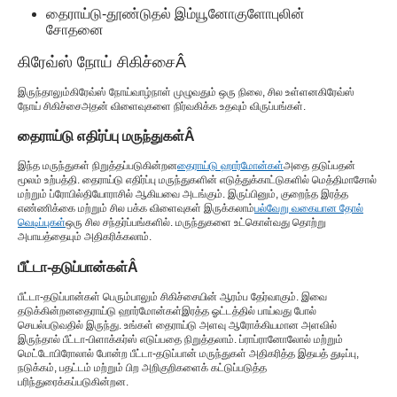
தைராய்டு-தூண்டுதல் இம்யூனோகுளோபுலின்
சோதனை
கிரேவ்ஸ் நோய் சிகிச்சை
Â
இருந்தாலும்
கிரேவ்ஸ் நோய்
வாழ்நாள் முழுவதும் ஒரு நிலை, சில உள்ளன
கிரேவ்ஸ்
நோய் சிகிச்சை
அதன் விளைவுகளை நிர்வகிக்க உதவும் விருப்பங்கள்.
தைராய்டு எதிர்ப்பு மருந்துகள்
Â
இந்த மருந்துகள் நிறுத்தப்படுகின்றன
தைராய்டு ஹார்மோன்கள்
அதை தடுப்பதன்
மூலம் உற்பத்தி. தைராய்டு எதிர்ப்பு மருந்துகளின் எடுத்துக்காட்டுகளில் மெத்திமாசோல்
மற்றும் ப்ரோபில்தியோராசில் ஆகியவை அடங்கும். இருப்பினும், குறைந்த இரத்த
எண்ணிக்கை மற்றும் சில பக்க விளைவுகள் இருக்கலாம்
பல்வேறு வகையான தோல்
வெடிப்புகள்
ஒரு சில சந்தர்ப்பங்களில். மருந்துகளை உட்கொள்வது தொற்று
அபாயத்தையும் அதிகரிக்கலாம்.
பீட்டா-தடுப்பான்கள்
Â
பீட்டா-தடுப்பான்கள் பெரும்பாலும் சிகிச்சையின் ஆரம்ப தேர்வாகும். இவை
தடுக்கின்றன
தைராய்டு ஹார்மோன்கள்
இரத்த ஓட்டத்தில் பாய்வது போல்
செயல்படுவதில் இருந்து. உங்கள் தைராய்டு அளவு ஆரோக்கியமான அளவில்
இருந்தால் பீட்டா-பிளாக்கர்ஸ் எடுப்பதை நிறுத்தலாம். ப்ராப்ரானோலோல் மற்றும்
மெட்டோபிரோலால் போன்ற பீட்டா-தடுப்பான் மருந்துகள் அதிகரித்த இதயத் துடிப்பு,
நடுக்கம், பதட்டம் மற்றும் பிற அறிகுறிகளைக் கட்டுப்படுத்த
பரிந்துரைக்கப்படுகின்றன.