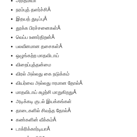
அரித்மியா
நரம்புத் தளர்ச்சி
Â
இதயத் துடிப்பு
Â
தூக்க பிரச்சனைகள்
Â
வெப்ப உணர்திறன்
Â
பலவீனமான தசைகள்
Â
ஒழுங்கற்ற மாதவிடாய்
விறைப்புத்தன்மை
விரல் அல்லது கை நடுக்கம்
வியர்வை அல்லது ஈரமான தோல்
Â
மாதவிடாய் சுழற்சி மாறுகிறது
Â
அடிக்கடி குடல் இயக்கங்கள்
தாடைகளில் சிவந்த தோல்
Â
கண்களின் வீக்கம்
Â
டாக்ரிக்கார்டியா
Â