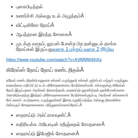
புகைபிடித்தல்
உணர்ச்சி அல்லது உடல் அழுத்தம்
Â
விட்டிலிகோ நோய்
Â
ஆபத்தான இரத்த சோகை
Â
முடக்கு வாதம், லூபஸ் போன்ற பிற தன்னுடல் தாக்க
நோய்கள் இருப்பது
வகை 1 மற்றும் வகை 2 நீரிழிவு
https://www.youtube.com/watch?v=4VAfMM46jXs
கிரேவ்ஸ் நோய்
நோய் கண்டறிதல்
Â
ஏ
நோய் கண்டறிதல்
பொதுவாக உங்கள் மருத்துவர் உங்கள் குடும்பம் மற்றும் மருத்துவ
வரலாற்றை மதிப்பிட்டு உடல் பரிசோதனையை மேற்கொள்வார். உங்களுக்கு கிரேவ்ஸ்
நோய் இருப்பதாக அவர்கள் நினைத்தால், தைராய்டு-தூண்டுதல் ஹார்மோன்களை
அளவிடுவதற்கு இரத்தப் பரிசோதனைகளை மேற்கொள்ளும்படி அவர்கள் உங்களைக்
கேட்கலாம். கூடுதலாக, மருத்துவர்கள் இதை உறுதிப்படுத்த அல்லது நிராகரிக்க
பின்வரும் சோதனைகளை பரிந்துரைக்கலாம்
நோய்
.
Â
தைராய்டு அல்ட்ராசவுண்ட்
Â
கதிரியக்க அயோடின் உறிஞ்சுதல் சோதனை
Â
தைராய்டு இமேஜிங் சோதனை
Â