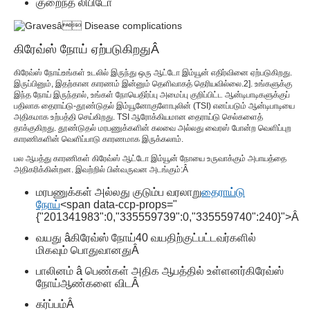
குறைந்த லிபிடோ
கிரேவ்ஸ் நோய் ஏற்படுகிறது
Â
கிரேவ்ஸ் நோய்
உங்கள் உடலில் இருந்து ஒரு ஆட்டோ இம்யூன் எதிர்வினை ஏற்படுகிறது.
இருப்பினும், இதற்கான காரணம் இன்னும் தெளிவாகத் தெரியவில்லை.
2
]. உங்களுக்கு
இந்த நோய் இருந்தால், உங்கள் நோயெதிர்ப்பு அமைப்பு குறிப்பிட்ட ஆன்டிபாடிகளுக்குப்
பதிலாக தைராய்டு-தூண்டுதல் இம்யூனோகுளோபுலின் (TSI) எனப்படும் ஆன்டிபாடியை
அதிகமாக உற்பத்தி செய்கிறது. TSI ஆரோக்கியமான தைராய்டு செல்களைத்
தாக்குகிறது. தூண்டுதல் மரபணுக்களின் கலவை அல்லது வைரஸ் போன்ற வெளிப்புற
காரணிகளின் வெளிப்பாடு காரணமாக இருக்கலாம்.
பல ஆபத்து காரணிகள் கிரேவ்ஸ் ஆட்டோ இம்யூன் நோயை உருவாக்கும் அபாயத்தை
அதிகரிக்கின்றன. இவற்றில் பின்வருவன அடங்கும்:
Â
மரபணுக்கள் அல்லது குடும்ப வரலாறு
தைராய்டு
நோய்
<span data-ccp-props="
{"201341983":0,"335559739":0,"335559740":240}">Â
வயது â
கிரேவ்ஸ் நோய்
40 வயதிற்குட்பட்டவர்களில்
மிகவும் பொதுவானது
Â
பாலினம் â பெண்கள் அதிக ஆபத்தில் உள்ளனர்
கிரேவ்ஸ்
நோய்
ஆண்களை விட
Â
கர்ப்பம்
Â