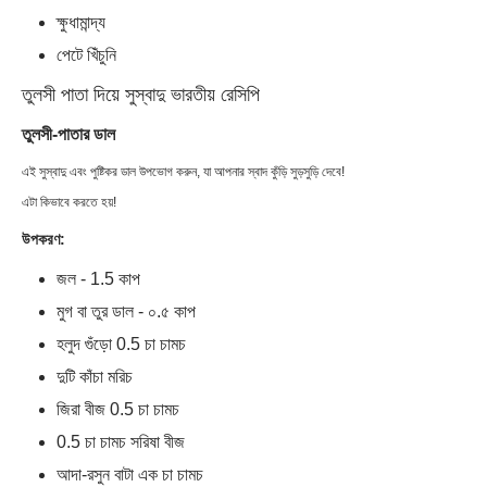
ক্ষুধামান্দ্য
পেটে খিঁচুনি
তুলসী পাতা দিয়ে সুস্বাদু ভারতীয় রেসিপি
তুলসী-পাতার ডাল
এই সুস্বাদু এবং পুষ্টিকর ডাল উপভোগ করুন, যা আপনার স্বাদ কুঁড়ি সুড়সুড়ি দেবে!
এটা কিভাবে করতে হয়!
উপকরণ:
জল - 1.5 কাপ
মুগ বা তুর ডাল - ০.৫ কাপ
হলুদ গুঁড়ো 0.5 চা চামচ
দুটি কাঁচা মরিচ
জিরা বীজ 0.5 চা চামচ
0.5 চা চামচ সরিষা বীজ
আদা-রসুন বাটা এক চা চামচ