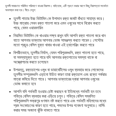
তুলসী সাধারণত পরিমিত পরিমাণে খাওয়া নিরাপদ। যাইহোক, এটি গ্রহণ করার আগে কিছু নিরাপত্তা সতর্কতা
অবলম্বন করা হয়। নীচে দেখুন:
তুলসী পাতার উচ্চ ভিটামিন কে উপাদান রক্ত ​​জমাট বাঁধতে সাহায্য করে।
উচ্চ মাত্রায় সেবন রক্ত ​​পাতলা করে এমন ওষুধের সাথে বিরোধ করতে
পারে, যেমন ওয়ারফারিন
নিয়মিত ভিটামিন কে খাওয়ার লক্ষ্য রাখুন যদি আপনি রক্ত ​​পাতলা করে খান
যাতে আপনার ডাক্তার আপনার ডোজ সামঞ্জস্য করতে পারেন। পেস্টোর
মতো প্রচুর বেসিল যুক্ত খাবার খাওয়া এই চ্যালেঞ্জিং করতে পারে
বিপরীতভাবে, তুলসীর নির্যাস, যেমন পরিপূরকগুলি, রক্ত ​​পাতলা হতে পারে,
যা সমস্যাযুক্ত হতে পারে যদি আপনার রক্তপাতের সমস্যা থাকে বা
অস্ত্রোপচার করতে চলেছেন
উপরন্তু, রক্তচাপের ওষুধ বা ডায়াবেটিসের ওষুধ ব্যবহার করে লোকেদের
তুলসীর সম্পূরকগুলি এড়ানো উচিত কারণ তারা রক্তচাপ এবং রক্তে শর্করার
মাত্রা কমিয়ে দিতে পারে। আপনার ডাক্তারের দ্বারা আপনার ওষুধের
ডোজ কমাতে হবে
আপনি যদি গর্ভবতী হওয়ার চেষ্টা করছেন বা ইতিমধ্যে গর্ভবতী হন তবে
পবিত্র বেসিল ব্যবহার করা এড়িয়ে চলুন। পবিত্র বেসিল সম্বলিত
পরিপূরকগুলি শুক্রাণুর গুণমান নষ্ট করতে পারে এবং গর্ভবতী মহিলাদের মধ্যে
শ্রম সংকোচনের কারণ হতে পারে, পশুদের উপর গবেষণা অনুসারে। নার্সিং
করার সময় অজানা ঝুঁকি থাকতে পারে