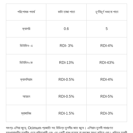
পরিপোষক পদার্থ
কাটা তাজা পাতা
চূর্ণবিচূর্ণ শুকনো পাতা
ক্যালরি
0.6
5
ভিটামিন- এ
RDI- 3%
RDI-4%
ভিটামিন-কে
RDI-13%
RDI-43%
ক্যালসিয়াম
RDI-0.5%
RDI-4%
আয়রন
RDI-0.5%
RDI-5%
ম্যাঙ্গানিজ
RDI-1.5%
RDI-3%
সমগ্র এশিয়া জুড়ে, Ocimum প্রজাতি সহ বিভিন্ন তুলসীর জাত জন্মে। এশিয়ান তুলসী সাধারণত
ভূমধ্যসাগরীয় তুলসীর চেয়ে শক্তিশালী এবং এর একটি গন্ধ রয়েছে যা লবঙ্গের স্মরণ করিয়ে দেয়। পবিত্র তুলসী