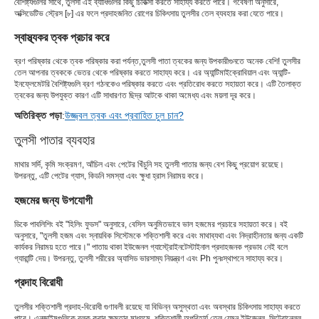
বৈশিষ্ট্যগুলির সাথে, তুলসী এই ব্যাধিগুলির কিছু চিকিত্সা করতে সাহায্য করতে পারে। গবেষণা অনুসারে,
অক্সিডেটিভ স্ট্রেস [৮] এর ফলে প্রদাহজনিত রোগের চিকিৎসায় তুলসীর তেল ব্যবহার করা যেতে পারে।
স্বাস্থ্যকর ত্বক প্রচার করে
ব্রণ পরিষ্কার থেকে ত্বক পরিষ্কার করা পর্যন্ত,
তুলসী পাতা ত্বকের জন্য উপকারী
গুনতে অনেক বেশি! তুলসীর
তেল আপনার ত্বককে ভেতর থেকে পরিষ্কার করতে সাহায্য করে। এর অ্যান্টিমাইক্রোবিয়াল এবং অ্যান্টি-
ইনফ্লেমেটরি বৈশিষ্ট্যগুলি ব্রণ গঠনকেও পরিষ্কার করতে এবং প্রতিরোধ করতে সহায়তা করে। এটি তৈলাক্ত
ত্বকের জন্য উপযুক্ত কারণ এটি সাধারণত ছিদ্র আটকে থাকা অমেধ্য এবং ময়লা দূর করে।
অতিরিক্ত পড়া
:
উজ্জ্বল ত্বক এবং প্রবাহিত চুল চান?
তুলসী পাতার ব্যবহার
মাথার সর্দি, কৃমি সংক্রমণ, আঁচিল এবং পেটের খিঁচুনি সহ তুলসী পাতার জন্য বেশ কিছু প্রয়োগ রয়েছে।
উপরন্তু, এটি পেটের গ্যাস, কিডনি সমস্যা এবং ক্ষুধা হ্রাস নিরাময় করে।
হজমের জন্য উপযোগী
ডিকে পাবলিশিং বই "হিলিং ফুডস" অনুসারে, বেসিল অনুমিতভাবে ভাল হজমের প্রচারে সহায়তা করে। বই
অনুসারে, "তুলসী হজম এবং স্নায়বিক সিস্টেমকে শক্তিশালী করে এবং মাথাব্যথা এবং নিদ্রাহীনতার জন্য একটি
কার্যকর নিরাময় হতে পারে।" পাতায় থাকা ইউজেনল গ্যাস্ট্রোইনটেস্টাইনাল প্রদাহজনক প্রভাব নেই বলে
গ্যারান্টি দেয়। উপরন্তু, তুলসী শরীরের অ্যাসিড ভারসাম্য নিয়ন্ত্রণ এবং Ph পুনঃস্থাপনে সাহায্য করে।
প্রদাহ বিরোধী
তুলসীর শক্তিশালী প্রদাহ-বিরোধী গুণাবলী রয়েছে যা বিভিন্ন অসুস্থতা এবং অবস্থার চিকিৎসায় সাহায্য করতে
পারে। এনজাইমগুলিকে ব্লক করার ক্ষমতার মাধ্যমে, শক্তিশালী অপরিহার্য তেল যেমন ইউজেনল, সিট্রোনেলল