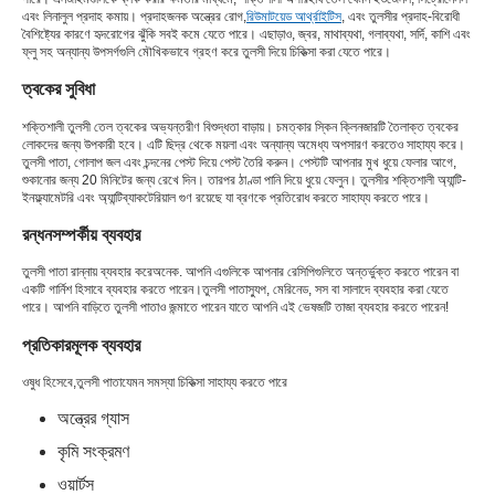
এবং লিনালুল প্রদাহ কমায়। প্রদাহজনক অন্ত্রের রোগ,
রিউমাটয়েড আর্থ্রাইটিস
, এবং তুলসীর প্রদাহ-বিরোধী
বৈশিষ্ট্যের কারণে হৃদরোগের ঝুঁকি সবই কমে যেতে পারে। এছাড়াও, জ্বর, মাথাব্যথা, গলাব্যথা, সর্দি, কাশি এবং
ফ্লু সহ অন্যান্য উপসর্গগুলি মৌখিকভাবে গ্রহণ করে তুলসী দিয়ে চিকিত্সা করা যেতে পারে।
ত্বকের সুবিধা
শক্তিশালী তুলসী তেল ত্বকের অভ্যন্তরীণ বিশুদ্ধতা বাড়ায়। চমত্কার স্কিন ক্লিনজারটি তৈলাক্ত ত্বকের
লোকদের জন্য উপকারী হবে। এটি ছিদ্র থেকে ময়লা এবং অন্যান্য অমেধ্য অপসারণ করতেও সাহায্য করে।
তুলসী পাতা, গোলাপ জল এবং চন্দনের পেস্ট দিয়ে পেস্ট তৈরি করুন। পেস্টটি আপনার মুখ ধুয়ে ফেলার আগে,
শুকানোর জন্য 20 মিনিটের জন্য রেখে দিন। তারপর ঠাণ্ডা পানি দিয়ে ধুয়ে ফেলুন। তুলসীর শক্তিশালী অ্যান্টি-
ইনফ্ল্যামেটরি এবং অ্যান্টিব্যাকটেরিয়াল গুণ রয়েছে যা ব্রণকে প্রতিরোধ করতে সাহায্য করতে পারে।
রন্ধনসম্পর্কীয় ব্যবহার
তুলসী পাতা রান্নায় ব্যবহার করে
অনেক. আপনি এগুলিকে আপনার রেসিপিগুলিতে অন্তর্ভুক্ত করতে পারেন বা
একটি গার্নিশ হিসাবে ব্যবহার করতে পারেন।
তুলসী পাতা
স্যুপ, মেরিনেড, সস বা সালাদে ব্যবহার করা যেতে
পারে। আপনি বাড়িতে তুলসী পাতাও জন্মাতে পারেন যাতে আপনি এই ভেষজটি তাজা ব্যবহার করতে পারেন!
প্রতিকারমূলক ব্যবহার
ওষুধ হিসেবে,
তুলসী পাতা
যেমন সমস্যা চিকিত্সা সাহায্য করতে পারে
অন্ত্রের গ্যাস
কৃমি সংক্রমণ
ওয়ার্টস