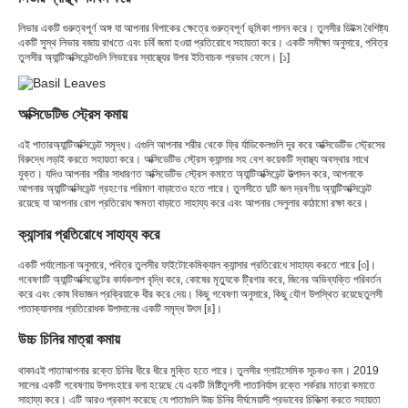
লিভার একটি গুরুত্বপূর্ণ অঙ্গ যা আপনার বিপাকের ক্ষেত্রে গুরুত্বপূর্ণ ভূমিকা পালন করে। তুলসীর ডিটক্স বৈশিষ্ট্য
একটি সুস্থ লিভার বজায় রাখতে এবং চর্বি জমা হওয়া প্রতিরোধে সহায়তা করে। একটি সমীক্ষা অনুসারে, পবিত্র
তুলসীর অ্যান্টিঅক্সিডেন্টগুলি লিভারের স্বাস্থ্যের উপর ইতিবাচক প্রভাব ফেলে। [১]
অক্সিডেটিভ স্ট্রেস কমায়
এই পাতার
অ্যান্টিঅক্সিডেন্ট সমৃদ্ধ। এগুলি আপনার শরীর থেকে ফ্রি র্যাডিকেলগুলি দূর করে অক্সিডেটিভ স্ট্রেসের
বিরুদ্ধে লড়াই করতে সহায়তা করে। অক্সিডেটিভ স্ট্রেস ক্যান্সার সহ বেশ কয়েকটি স্বাস্থ্য অবস্থার সাথে
যুক্ত। যদিও আপনার শরীর সাধারণত অক্সিডেটিভ স্ট্রেস কমাতে অ্যান্টিঅক্সিডেন্ট উত্পাদন করে, আপনাকে
আপনার অ্যান্টিঅক্সিডেন্ট গ্রহণের পরিমাণ বাড়াতেও হতে পারে। তুলসীতে দুটি জল দ্রবণীয় অ্যান্টিঅক্সিডেন্ট
রয়েছে যা আপনার রোগ প্রতিরোধ ক্ষমতা বাড়াতে সাহায্য করে এবং আপনার সেলুলার কাঠামো রক্ষা করে।
ক্যান্সার প্রতিরোধে সাহায্য করে
একটি পর্যালোচনা অনুসারে, পবিত্র তুলসীর ফাইটোকেমিক্যাল ক্যান্সার প্রতিরোধে সাহায্য করতে পারে [৩]।
গবেষণাটি অ্যান্টিঅক্সিডেন্টের কার্যকলাপ বৃদ্ধি করে, কোষের মৃত্যুকে ট্রিগার করে, জিনের অভিব্যক্তি পরিবর্তন
করে এবং কোষ বিভাজন প্রক্রিয়াকে ধীর করে দেয়। কিছু গবেষণা অনুসারে, কিছু যৌগ উপস্থিত রয়েছে
তুলসী
পাতা
ক্যানসার প্রতিরোধক উপাদানের একটি সমৃদ্ধ উৎস [৪]।
উচ্চ চিনির মাত্রা কমায়
থাকা
এই পাতা
আপনার রক্তে চিনির ধীরে ধীরে মুক্তি হতে পারে। তুলসীর গ্লাইসেমিক সূচকও কম। 2019
সালের একটি গবেষণায় উপসংহারে বলা হয়েছে যে একটি মিষ্টি
তুলসী পাতা
নির্যাস রক্তে শর্করার মাত্রা কমাতে
সাহায্য করে। এটি আরও প্রকাশ করেছে যে পাতাগুলি উচ্চ চিনির দীর্ঘমেয়াদী প্রভাবের চিকিত্সা করতে সহায়তা