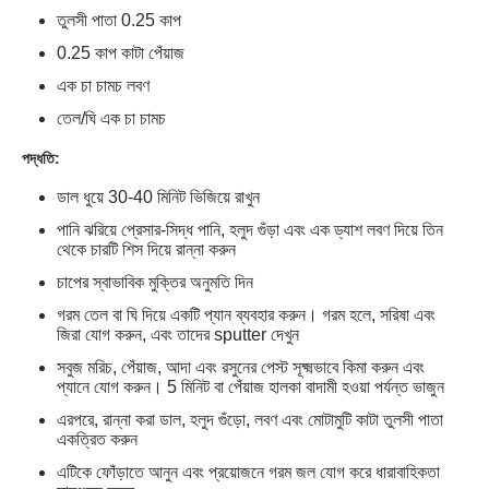
তুলসী পাতা 0.25 কাপ
0.25 কাপ কাটা পেঁয়াজ
এক চা চামচ লবণ
তেল/ঘি এক চা চামচ
পদ্ধতি:
ডাল ধুয়ে 30-40 মিনিট ভিজিয়ে রাখুন
পানি ঝরিয়ে প্রেসার-সিদ্ধ পানি, হলুদ গুঁড়া এবং এক ড্যাশ লবণ দিয়ে তিন
থেকে চারটি শিস দিয়ে রান্না করুন
চাপের স্বাভাবিক মুক্তির অনুমতি দিন
গরম তেল বা ঘি দিয়ে একটি প্যান ব্যবহার করুন। গরম হলে, সরিষা এবং
জিরা যোগ করুন, এবং তাদের sputter দেখুন
সবুজ মরিচ, পেঁয়াজ, আদা এবং রসুনের পেস্ট সূক্ষ্মভাবে কিমা করুন এবং
প্যানে যোগ করুন। 5 মিনিট বা পেঁয়াজ হালকা বাদামী হওয়া পর্যন্ত ভাজুন
এরপরে, রান্না করা ডাল, হলুদ গুঁড়ো, লবণ এবং মোটামুটি কাটা তুলসী পাতা
একত্রিত করুন
এটিকে ফোঁড়াতে আনুন এবং প্রয়োজনে গরম জল যোগ করে ধারাবাহিকতা