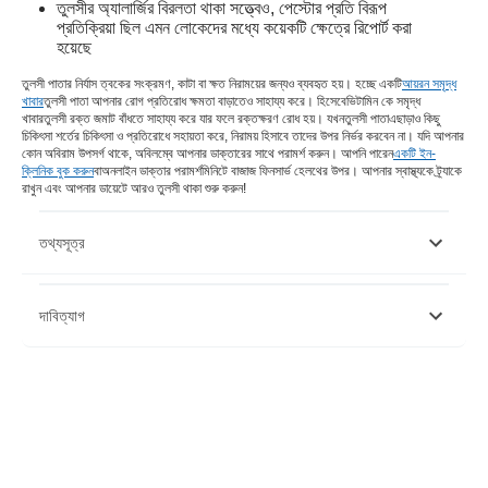
তুলসীর অ্যালার্জির বিরলতা থাকা সত্ত্বেও, পেস্টোর প্রতি বিরূপ
প্রতিক্রিয়া ছিল এমন লোকেদের মধ্যে কয়েকটি ক্ষেত্রে রিপোর্ট করা
হয়েছে
তুলসী পাতার নির্যাস ত্বকের সংক্রমণ, কাটা বা ক্ষত নিরাময়ের জন্যও ব্যবহৃত হয়। হচ্ছে একটি
আয়রন সমৃদ্ধ
খাবার
তুলসী পাতা আপনার রোগ প্রতিরোধ ক্ষমতা বাড়াতেও সাহায্য করে। হিসেবে
ভিটামিন কে সমৃদ্ধ
খাবার
তুলসী রক্ত ​​জমাট বাঁধতে সাহায্য করে যার ফলে রক্তক্ষরণ রোধ হয়। যখন
তুলসী পাতা
এছাড়াও কিছু
চিকিৎসা শর্তের চিকিৎসা ও প্রতিরোধে সহায়তা করে, নিরাময় হিসাবে তাদের উপর নির্ভর করবেন না। যদি আপনার
কোন অবিরাম উপসর্গ থাকে, অবিলম্বে আপনার ডাক্তারের সাথে পরামর্শ করুন। আপনি পারেন
একটি ইন-
ক্লিনিক বুক করুন
বা
অনলাইন ডাক্তার পরামর্শ
মিনিটে বাজাজ ফিনসার্ভ হেলথের উপর। আপনার স্বাস্থ্যকে ট্র্যাকে
রাখুন এবং আপনার ডায়েটে আরও তুলসী থাকা শুরু করুন!
তথ্যসূত্র
https://www.ncbi.nlm.nih.gov/pmc/articles/PMC4766851/
দাবিত্যাগ
https://www.ncbi.nlm.nih.gov/pmc/articles/PMC4310837/
https://pubmed.ncbi.nlm.nih.gov/23682780/
https://pubmed.ncbi.nlm.nih.gov/25554015/
https://www.ncbi.nlm.nih.gov/pmc/articles/PMC6542390/
দয়া করে মনে রাখবেন যে এই নিবন্ধটি শুধুমাত্র তথ্যগত উদ্দেশ্যে তৈরি করা হয়েছে এবং বাজাজ
https://pubmed.ncbi.nlm.nih.gov/7883302/
ফিনসার্ভ হেলথ লিমিটেড (“BFHL”) কোনো দায়িত্ব বহন করে না লেখক/পর্যালোচক/প্রবর্তক কর্তৃক
https://www.ncbi.nlm.nih.gov/pmc/articles/PMC6270641/
প্রকাশিত মতামত/পরামর্শ/তথ্যের। এই নিবন্ধটিকে কোনো চিকিৎসা পরামর্শের বিকল্প হিসেবে বিবেচনা
https://www.ncbi.nlm.nih.gov/pmc/articles/PMC5495712/
করা উচিত নয়, রোগ নির্ণয় বা চিকিত্সা। সর্বদা আপনার বিশ্বস্ত চিকিত্সক/যোগ্য স্বাস্থ্যসেবার সাথে
পরামর্শ করুন আপনার চিকিৎসা অবস্থা মূল্যায়ন পেশাদার. উপরের নিবন্ধটি একটি দ্বারা পর্যালোচনা করা
হয়েছে যোগ্য ডাক্তার এবং BFHL কোনো তথ্যের জন্য কোনো ক্ষতির জন্য দায়ী নয় অথবা কোনো