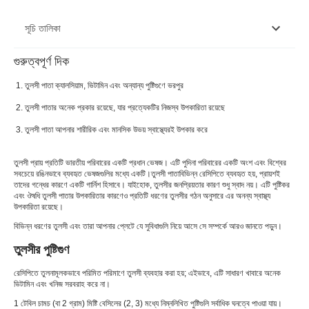
সূচি তালিকা
গুরুত্বপূর্ণ দিক
তুলসীর পুষ্টিগুণ
তুলসী পাতা ক্যালসিয়াম, ভিটামিন এবং অন্যান্য পুষ্টিগুণে ভরপুর
তুলসী পাতার প্রকারভেদ
তুলসী পাতার অনেক প্রকার রয়েছে, যার প্রত্যেকটির নিজস্ব উপকারিতা রয়েছে
তুলসী পাতা শরীর ও মনের জন্য উপকারী
তুলসী পাতা আপনার শারীরিক এবং মানসিক উভয় স্বাস্থ্যেরই উপকার করে
তুলসী পাতার ব্যবহার
তুলসী প্রায় প্রতিটি ভারতীয় পরিবারের একটি প্রধান ভেষজ। এটি পুদিনা পরিবারের একটি অংশ এবং বিশ্বের
তুলসী পাতা দিয়ে সুস্বাদু ভারতীয় রেসিপি
সবচেয়ে রঙিনভাবে ব্যবহৃত ভেষজগুলির মধ্যে একটি।
তুলসী পাতা
বিভিন্ন রেসিপিতে ব্যবহৃত হয়, প্রায়শই
তাদের গন্ধের কারণে একটি গার্নিশ হিসাবে। যাইহোক, তুলসীর জনপ্রিয়তার কারণ শুধু স্বাদ নয়। এটি পুষ্টিকর
এবং ঔষধি তুলসী পাতার উপকারিতার কারণেও প্রতিটি ধরণের তুলসীর গঠন অনুসারে এর অনন্য স্বাস্থ্য
তুলসী পাতার পার্শ্বপ্রতিক্রিয়া
উপকারিতা রয়েছে।
বিভিন্ন ধরণের তুলসী এবং তারা আপনার প্লেটে যে সুবিধাগুলি নিয়ে আসে সে সম্পর্কে আরও জানতে পড়ুন।
তুলসীর পুষ্টিগুণ
রেসিপিতে তুলনামূলকভাবে পরিমিত পরিমাণে তুলসী ব্যবহার করা হয়; এইভাবে, এটি সাধারণ খাবারে অনেক
ভিটামিন এবং খনিজ সরবরাহ করে না।
1 টেবিল চামচ (বা 2 গ্রাম) মিষ্টি বেসিলের (2, 3) মধ্যে নিম্নলিখিত পুষ্টিগুলি সর্বাধিক ঘনত্বে পাওয়া যায়।