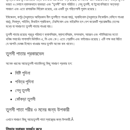
ভারত ও নেপালে ব্যাপকভাবে ব্যবহৃত এবং "তুলসী" নামে পরিচিত। লেবু তুলসী, যা ইন্দোনেশিয়াতে অত্যন্ত
সাধারণ এবং এতে রাসায়নিক সিট্রাল রয়েছে, এর একটি খুব শক্তিশালী সুবাস রয়েছে।
ইউজেনল, কর্পূর (শুধুমাত্র আফ্রিকান নীল তুলসীতে পাওয়া যায়), অ্যানিথোল (শুধুমাত্র লিকোরিস বেসিলে পাওয়া
যায়), লিনালুল, পাইনিন, মিথাইল শ্যাভিকল, টেরপিনোল এবং মাইরসিন হল বেশ কয়েকটি প্রয়োজনীয় তেলের
মধ্যে যা সাধারণত তুলসী পাতায় পাওয়া যায়।
তুলসী পাতায় রয়েছে প্রচুর পরিমাণে ক্যালসিয়াম, ম্যাগনেসিয়াম, ফসফরাস, আয়রন এবং পটাসিয়ামের মতো
খনিজ পদার্থের পাশাপাশি ভিটামিন এ, সি এবং কে। এতে প্রোটিন এবং ফাইবারও রয়েছে। এটি লক্ষ করা উচিত
যে আপনি ভেষজ হিসাবে খাওয়ার সময় তুলসি অনেক কম খাবেন।
তুলসী পাতার প্রকারভেদ
অনেক ধরনের আছে
তুলসী পাতা
কিন্তু কিছু সাধারণ প্রকার হল:
মিষ্টি পুদিনা
পবিত্র পুদিনা
লেবু তুলসী
কোঁকড়া তুলসী
তুলসী পাতা শরীর ও মনের জন্য উপকারী
এখানে সাধারণ কিছু আছে
তুলসী পাতা স্বাস্থ্যের জন্য উপকারী
.Â
লিভার স্বাস্থ্য সমর্থন করে