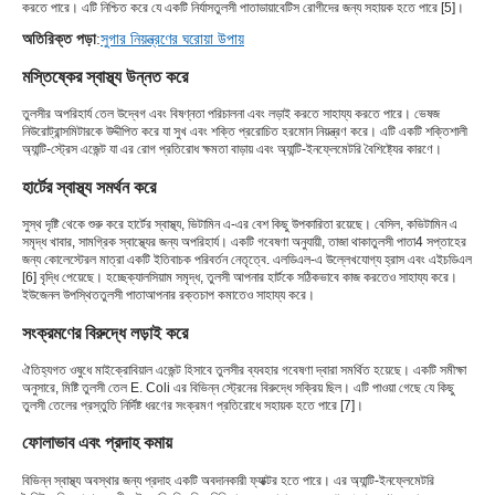
করতে পারে। এটি নিশ্চিত করে যে একটি নির্যাস
তুলসী পাতা
ডায়াবেটিস রোগীদের জন্য সহায়ক হতে পারে [5]।
অতিরিক্ত পড়া
:
সুগার নিয়ন্ত্রণের ঘরোয়া উপায়
মস্তিষ্কের স্বাস্থ্য উন্নত করে
তুলসীর অপরিহার্য তেল উদ্বেগ এবং বিষণ্নতা পরিচালনা এবং লড়াই করতে সাহায্য করতে পারে। ভেষজ
নিউরোট্রান্সমিটারকে উদ্দীপিত করে যা সুখ এবং শক্তি প্ররোচিত হরমোন নিয়ন্ত্রণ করে। এটি একটি শক্তিশালী
অ্যান্টি-স্ট্রেস এজেন্ট যা এর রোগ প্রতিরোধ ক্ষমতা বাড়ায় এবং অ্যান্টি-ইনফ্লেমেটরি বৈশিষ্ট্যের কারণে।
হার্টের স্বাস্থ্য সমর্থন করে
সুস্থ দৃষ্টি থেকে শুরু করে হার্টের স্বাস্থ্য, ভিটামিন এ-এর বেশ কিছু উপকারিতা রয়েছে। বেসিল, ক
ভিটামিন এ
সমৃদ্ধ খাবার
, সামগ্রিক স্বাস্থ্যের জন্য অপরিহার্য। একটি গবেষণা অনুযায়ী, তাজা থাকা
তুলসী পাতা
4 সপ্তাহের
জন্য কোলেস্টেরল মাত্রা একটি ইতিবাচক পরিবর্তন নেতৃত্বে. এলডিএল-এ উল্লেখযোগ্য হ্রাস এবং এইচডিএল
[6] বৃদ্ধি পেয়েছে। হচ্ছে
ক্যালসিয়াম সমৃদ্ধ
, তুলসী আপনার হার্টকে সঠিকভাবে কাজ করতেও সাহায্য করে।
ইউজেনল উপস্থিত
তুলসী পাতা
আপনার রক্তচাপ কমাতেও সাহায্য করে।
সংক্রমণের বিরুদ্ধে লড়াই করে
ঐতিহ্যগত ওষুধে মাইক্রোবিয়াল এজেন্ট হিসাবে তুলসীর ব্যবহার গবেষণা দ্বারা সমর্থিত হয়েছে। একটি সমীক্ষা
অনুসারে, মিষ্টি তুলসী তেল E. Coli এর বিভিন্ন স্ট্রেনের বিরুদ্ধে সক্রিয় ছিল। এটি পাওয়া গেছে যে কিছু
তুলসী তেলের প্রস্তুতি নির্দিষ্ট ধরণের সংক্রমণ প্রতিরোধে সহায়ক হতে পারে [7]।
ফোলাভাব এবং প্রদাহ কমায়
বিভিন্ন স্বাস্থ্য অবস্থার জন্য প্রদাহ একটি অবদানকারী ফ্যাক্টর হতে পারে। এর অ্যান্টি-ইনফ্লেমেটরি