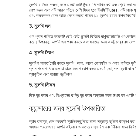
মুলেথি চা তৈরি করতে, জলে একটি ছোট টুকরো লিকোরিস রুট এবং গ্রেট করা আদ
যোগ করুন এবং এটি আরও পাঁচের বেশি সিদ্ধ হতে দিন
মিনিট
utes
. এটি চাকে ম
এবং কনকেকশন যেমন আছে সেবন করতে পারেন।â¯
মূলেথি চায়ের উপকারিতা
ডি
3. মুলেথি জল
এক গ্লাস পানিতে কয়েকটি ছোট ছোট মুলেথি ভিজিয়ে রাখুন
রাতারাতি এবং
সকালে 
করে। উপরন্তু, আপনি জল গরম করতে এবং স্বাদের জন্য একটু লেবুর রস যো
4. মুলেথি সিরাপ
মূলেথির শরবত তৈরি করতে মুলেথি, আদা, কালো গোলমরিচ ও এলাচ পানিতে ফুটি
গ্লাস গরম পানিতে এক চা চামচ সিরাপ যোগ করুন এবং ঠাণ্ডা, গলা ব্যথা বা কাশি
প্রাকৃতিক এবং ঘরোয়া প্রতিকার।
5. মুলেথি স্টিকস
ভিড় দূর করার এবং নিঃশ্বাসের দুর্গন্ধ দূর করার অন্যতম সহজ উপায় হল একটি
ক্যান্সারের জন্য মুলেথি উপকারিতা
ল্যাব তদন্তে, বেশ কয়েকটি ম্যালিগন্যান্সিতে মদের সম্ভাব্য ভূমিকা উল্লেখ করা
অধ্যয়ন প্রয়োজন। আপনি এইভাবে ডাক্তারের সুপারিশ এবং চিকিত্সা যত্ন নিবিড