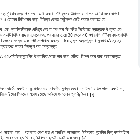
হু-সুবিধার জন্য পরিচিত। এটি একটি মিষ্টি ফুলের উদ্ভিদ যা পশ্চিম এশিয়া এবং দক্ষিণ
সুখ ও রোগের চিকিৎসার জন্য বিভিন্ন ভেষজ ফর্মুলেশন তৈরি করতে ব্যবহৃত হয়।
িক এবং অ্যান্টিঅক্সিডেন্ট বৈশিষ্ট্য দেয় যা আপনার বিপাকীয় সিস্টেমের স্বাস্থ্যকে উপকৃত এবং
 একটি মিষ্টি স্বাদ দেয়,
সুক্রোজ, প্রচারের চেয়ে 30 থেকে 40 গুণ বেশি মিষ্টি
বহু ব্যবহার
মিষ্টি
রণে হজমের সমস্যা এবং পেট সম্পর্কিত অবস্থা থেকে মুক্তি অন্তর্ভুক্ত। মুলেথির
Â স্বাস্থ্য
তচাপের মাত্রা নিয়ন্ত্রণ করা অন্তর্ভুক্ত।
Â এবং
Â
বিভিন্ন
মুলেথির উপকারিতা
Â
আপনার জানা উচিত, বিশেষ করে যারা অনাক্রম্যতা
নিক পদার্থের একটি যা মুলেথিকে এর লোভনীয় সুগন্ধ দেয়। গ্লাইসাইরিজিন নামক একটি অণু,
ী। লিকোরিসের শিকড়ের মধ্যে রয়েছে আইসোফ্লাভোন গ্ল্যাব্রিডিন। [১]
ও সাহায্য করে। গবেষণায় দেখা যায় যে হারপিস ভাইরাসের চিকিৎসায় মুলেথির কিছু কার্যকারিতা
রাসের সাথে মুলেথি গাছ চিবিয়ে সহজেই লড়াই করা যায়। [২]