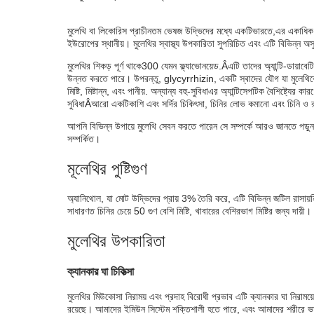
ক্যান্সারের জন্য মুলেথি উপকারিতা
মূলেথি গ্রহণের সতর্কতা
মুলেথি বা লিকোরিস প্রাচীনতম ভেষজ উদ্ভিদের মধ্যে একটি
ভারতে,
এর একাধিক ব
ইউরোপের স্থানীয়। মুলেথির স্বাস্থ্য উপকারিতা সুপরিচিত এবং এটি বিভিন্ন অ
মুলেথির পার্শ্বপ্রতিক্রিয়া ও ঝুঁকি
মুলেথির শিকড় পূর্ণ থাকে
300 যেমন ফ্ল্যাভোনয়েড
.Â
এটি তাদের অ্যান্টি-ডায়াবেট
উন্নত করতে পারে। উপরন্তু, glycyrrhizin
, একটি স্বাদের যৌগ যা মুলেথিকে
উপসংহার
মিষ্টি, মিষ্টান্ন, এবং পানীয়. অন্যান্য বহু-সুবিধা
এর অ্যান্টিসেপটিক বৈশিষ্ট্যের কা
সুবিধা
Â
আরো একটি
কাশি এবং সর্দির চিকিৎসা, চিনির লোভ কমানো এবং চিনি ও রক্
আপনি বিভিন্ন উপায়ে মুলেথি সেবন করতে পারেন সে সম্পর্কে আরও জানতে পড়ুন
সম্পর্কিত।
মূলেথির পুষ্টিগুণ
অ্যানিথোল, যা মোট উদ্ভিদের প্রায় 3% তৈরি করে, এটি বিভিন্ন জটিল রাসায়
সাধারণত চিনির চেয়ে 50 গুণ বেশি মিষ্টি, খাবারের বেশিরভাগ মিষ্টির জন্য দায়
মুলেথির উপকারিতা
ক্যানকার ঘা চিকিত্সা
মুলেথির মিউকোসা নিরাময় এবং প্রদাহ বিরোধী প্রভাব এটি ক্যানকার ঘা নিরাময়ে
রয়েছে। আমাদের ইমিউন সিস্টেম শক্তিশালী হতে পারে, এবং আমাদের শরীরে ভাই