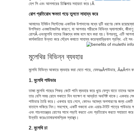
হেপ সি এবং আলসারের চিকিত্সায় সহায়তা করে।
Â
রোগ প্রতিরোধ ক্ষমতা গড়ে তুলতে সাহায্য করে
আমাদের ইমিউন সিস্টেমের একাধিক উপাদানের মধ্যে দুটি ধরণের কোষ রয়েছে
ম্
উপস্থিত এনজাইমগুলির কারণে, যা আপনার শরীরকে বিভিন্ন অ্যালার্জেন, জীবাণ
রোগ
Â এবং
মূলেথি তাদের বিরুদ্ধে কাজ বলে মনে করা হয়। উপরন্তু, এটি আপনার
কার্যকারিতা উন্নত করে স্ট্রেস কমাতে সাহায্য করে
অ্যাড্রিনাল গ্রন্থি. এই স
মুলেথির বিভিন্ন ব্যবহার
মুলেথি বিভিন্ন আকারে ব্যবহার করা যেতে পারে, যেমন
aÂ
পাউডার, Â
aÂ
পান ক
1. মুলেথি পাউডার
তাজা মুলেথি গাছের শিকড় কেটে পানি ব্যবহার করে ধুয়ে ফেলুন যাতে তাদের অ
তার বেশি সময় রোদে শুকাতে দিন যতক্ষণ না আর্দ্রতা অবশিষ্ট থাকে। একবার সেগুলি 
পাউডার তৈরি করে। একবার হয়ে গেলে, কোনও অমেধ্য অপসারণের জন্য একটি চা
বাতাসে শুকিয়ে নিন। সবশেষে, একটি শুকনো এবং এয়ার-টাইট পাত্রে পাউডার 
এবং পাচনতন্ত্রের রোগের সাথে লড়াই করতে এবং প্রতিরোধ করতে সহায়তা করে
উন্নতি করে৷
তোমার
সামগ্রিক স্বাস্থ্য।
2. মুলেথি চা