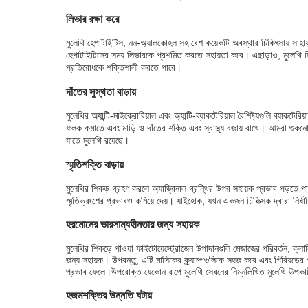
লিভার রক্ষা করে
মুলেথি হেপাটাইটিস, নন-অ্যালকোহল সহ বেশ কয়েকটি অবস্থার চিকিৎসায় সাহায
হেপাটাইটিসের সময় লিভারকে প্রশমিত করতে সহায়তা করে। এছাড়াও, মুলেথি দ
প্রতিরোধকে শক্তিশালী করতে পারে।
দাঁতের সুস্থতা বাড়ায়
মুলেথির অ্যান্টি-মাইক্রোবিয়াল এবং অ্যান্টি-ব্যাকটেরিয়াল বৈশিষ্ট্যগুলি ব্যাকটে
ফলক কমাতে এবং মাড়ি ও দাঁতের শক্তি এবং স্বাস্থ্য বজায় রাখে। আমরা শুকনো মু
যাতে মুলেথি রয়েছে।
স্মৃতিশক্তি বাড়ায়
মুলেথির শিকড় গ্রহণ করলে অ্যাড্রিনাল গ্রন্থির উপর সহায়ক প্রভাব পড়তে পা
স্মৃতিভ্রংশের প্রভাবও কমিয়ে দেয়। যাইহোক, যখন একজন চিকিত্সক দ্বারা নির্ধার
হরমোনের ভারসাম্যহীনতার জন্য সহায়ক
মুলেথির শিকড়ে পাওয়া ফাইটোয়েস্ট্রোজেন উপাদানগুলি মেজাজের পরিবর্তন, ক্ল
জন্য সহায়ক। উপরন্তু, এটি মাসিকের ক্র্যাম্পগুলিকে সহজ করে এবং পিরিয়ডের প্
প্রভাব ফেলে।
উপরোক্ত যেকোন রূপে মুলেথি সেবনের নিম্নলিখিত মুলেথি উপকা
হজমশক্তির উন্নতি ঘটায়