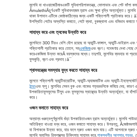
মুলেথি বা খাওয়া
জেঠিমাধ
একটি সুবিধা
পরিপাকতন্ত্র, ফোলাভাব এবং পেট ফাঁপা কমা
Â
mulethiÂ
চুর্ণ
একটি সুবিধা
বদহজম হ্রাস এবং ক্ষুধা বৃদ্ধি অন্তর্ভুক্ত। মুলে
থাকা উপাদান এটিকে কোষ্ঠকাঠিন্যের জন্য একটি শক্তিশালী প্রতিকার করে। 
উপস্থিতি পেটের অস্বস্তি কমাতে, পেটে ব্যথা, বুকজ্বালা এবং বমিভাব কমাতে 
সাহায্য করে এবং ত্বকের উন্নতি করে
মুলেথিতে 300 টিরও বেশি যৌগ রয়েছে যা অ্যান্টি-ফাঙ্গাল, অ্যান্টি-ভাইরাল এবং 
শক্তিশালী প্রতিকার করে তোলে, সহ
একজিমা
এবং ব্রণ। গবেষণায় দেখা গেছে যে
করে
একজিমা উন্নত করে
Â বয়স্কদের মধ্যে। তদুপরি, মুলেথির ব্যবহার বা প্
ফুসকুড়ি, ব্রণ এবং প্রদাহ।â¯
শ্বাসযন্ত্রের সমস্যায় যুদ্ধ করতে সাহায্য করে
মূলেতে শক্তিশালী অ্যান্টিবায়োটিক, অ্যান্টি-অ্যাজমাটিক এবং অ্যান্টি-ইনফ্লেম
ঠান্ডা
এবং ফ্লু। মুলেথির সেবন বুক এবং নাকের গহ্বরগুলিকে কমিয়ে দেয়, কারণ 
উপকারিতা
ফুসফুসের টিস্যু এবং ফুসফুসের স্বাস্থ্যের উন্নতি অন্তর্ভুক্ত, যা হ
করে।
ওজন কমাতে সাহায্য করে
অন্যান্য গুরুত্বপূর্ণ
মুলেথি গুঁড়া উপকারিতা
ওজন হ্রাস অন্তর্ভুক্ত। মুলেথি পাউডার
অতিরিক্ত খাওয়া বন্ধ করে, ওজন কমাতে সাহায্য করে। উপরন্তু, Â
জেষ্ঠমধ
পাউ
যা বিপাককে উন্নত করে, যার ফলে দ্রুত ওজন কমে যায়। এটি আপনাকে দ্রুত ওজ
মুলেথি অ্যাসিড রিফ্লাক্সের চিকিৎসায় সাহায্য করে,
পাকস্থলীর আলসার
,
গহ্বর
, 