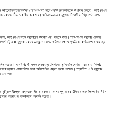
 লিকোরিসে আইসোলিকুইরিটিজেনিন (আইএসএল) নামে একটি ফ্ল্যাভোনয়েড উপাদান রয়েছে। আইএসএল
যান্সার কোষের বিকাশকে ধীর করে দেয়। আইএসএল-এর ক্যান্সার বিরোধী বৈশিষ্ট্য তাই কাজে
ষণার সময়, আইএসএল স্তন ক্যান্সারের উত্থান রোধ করতে পারে। আইএসএল ক্যান্সার কোষের
িসেপ্টর টু এবং ক্যান্সার কোষে ভাস্কুলার এন্ডোথেলিয়াল গ্রোথ ফ্যাক্টরের কার্যকলাপকে অবরুদ্ধ
রদর্শন করেছে। একটি প্রাণী মডেল কেমোপ্রোটেকশনের সুবিধাগুলি দেখায়। এছাড়াও, লিভার
কারণে ক্যান্সার কোষগুলিতে আনা অক্সিডেটিভ স্ট্রেস হ্রাস পেয়েছে। তদ্ব্যতীত, এটি ক্যান্সার
কর হতে পারে।
র বৃদ্ধিকে উল্লেখযোগ্যভাবে ধীর করে দেয়। কোলন ক্যান্সারের চিকিত্সার জন্য লিকোরিস নির্যাস
্সারে প্রয়োগের সম্ভাব্যতা প্রদর্শন করেছে।