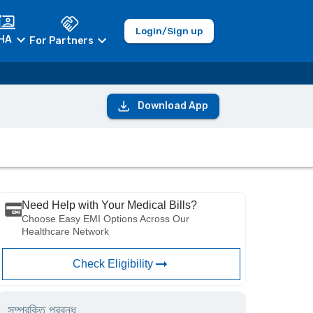
Login/Sign up
HA
For Partners
Download App
Need Help with Your Medical Bills?
Choose Easy EMI Options Across Our
Healthcare Network
Check Eligibility
সম্পরকিত প্রবন্ধ