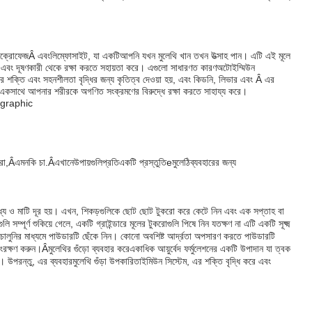
যাক্রোফেজ
Â এবং
লিম্ফোসাইট
, যা একটি
আপনি যখন মুলেথি খান তখন উত্সাহ পান। এটি এই মূলে
ু এবং দূষণকারী থেকে রক্ষা করতে সহায়তা করে। এগুলো সাধারণত কারণ
অটোইম্মিউন
 শক্তি এবং সহনশীলতা বৃদ্ধির জন্য কৃতিত্ব দেওয়া হয়
, এবং কিডনি, লিভার এবং Â এর
ব একসাথে আপনার শরীরকে অগণিত সংক্রমণের বিরুদ্ধে রক্ষা করতে সাহায্য করে।
রা
,Â
এমনকি চা.Â
এখানে
উপায়গুলি
প্রতি
একটি প্রস্তুতি
e
মুলেঠি
ব্যবহারের জন্য
মেধ্য ও মাটি দূর হয়। এখন, শিকড়গুলিকে ছোট ছোট টুকরো করে কেটে নিন এবং এক সপ্তাহ বা
সম্পূর্ণ শুকিয়ে গেলে, একটি গ্রাইন্ডারে মূলের টুকরোগুলি পিষে নিন যতক্ষণ না এটি একটি সূক্ষ্ম
লুনির মাধ্যমে পাউডারটি ছেঁকে নিন। কোনো অবশিষ্ট আর্দ্রতা অপসারণ করতে পাউডারটি
সংরক্ষণ করুন।Â
মুলেথির গুঁড়ো ব্যবহার করে
একাধিক আয়ুর্বেদ ফর্মুলেশনের একটি উপাদান যা ত্বক
। উপরন্তু, এর ব্যবহার
মুলেথি গুঁড়া উপকারিতা
ইমিউন সিস্টেম, এর শক্তি বৃদ্ধি করে এবং