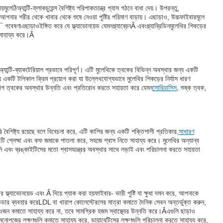
য়
মুলেঠি
অ্যান্টি-ফ্লাকচুয়েন্স বৈশিষ্ট্য পরিপাকতন্ত্রে গ্যাস গঠনে বাধা দেয়। উপরন্তু,
থি আপনার শরীর থেকে খাবার থেকে শুষে নেওয়া পুষ্টির পরিমাণ বাড়ায়। এছাড়াও, উচ্চ
ফাইবার
মূলে
â¯ গবেষণা
এছাড়াও
ইঙ্গিত করে যে ফ্ল্যাভোনয়েড যেমন
গ্ল্যাব্রেন
Â এবং
গ্ল্যাব্রিডিন
মুলেথির শিকড়ের
সাহায্য করে।
Â
অ্যান্টি-ব্যাকটেরিয়াল প্রভাবে পরিপূর্ণ। এটি মুলেথিকে ত্বকের বিভিন্ন অবস্থার জন্য একটি
 একটি টপিকাল ক্রিম প্রয়োগ করা যা উল্লেখযোগ্যভাবে মুলেথির শিকড়ের নির্যাস ধারণ
রয়োগ ত্বকের অবস্থার উন্নতি এবং প্রতিরোধ করতে সহায়তা করে যেমন
সোরিয়াসিস
, শুষ্ক ত্বক,
েটরি বৈশিষ্ট্য রয়েছে বলে বিবেচনা করে, এটি কাশির জন্য একটি শক্তিশালী প্রতিকার,
সাধারণ
এটি শ্লেষ্মা এবং কফ জমাকে পাতলা করে, সহজে শ্বাস নিতে সাহায্য করে। মুলেথির অন্যান্য
াঁপানি এবং ব্রঙ্কাইটিসের মতো শ্বাসযন্ত্রের অবস্থার সাথে লড়াই এবং পরিচালনা করতে সহায়তা
 ফ্ল্যাভোনয়েড এবং Â দিয়ে প্যাক করা হয়
ফাইবার
- ভারী পুষ্টি যা ক্ষুধা দমন করে, আপনাকে
ডার ব্যবহার করে
LDL বা খারাপ কোলেস্টেরলের মাত্রা কমাতে দৈনিক সেবন অন্তর্ভুক্ত করুন,
ন কমাতে সাহায্য করে না, তবে সামগ্রিক হজম স্বাস্থ্যের উন্নতি করে।
Â
এগুলি ছাড়াও
মেনোপজের লক্ষণগুলি কমাতে সাহায্য করে, ডায়াবেটিসের লক্ষণগুলি পরিচালনা করতে সাহায্য করে,