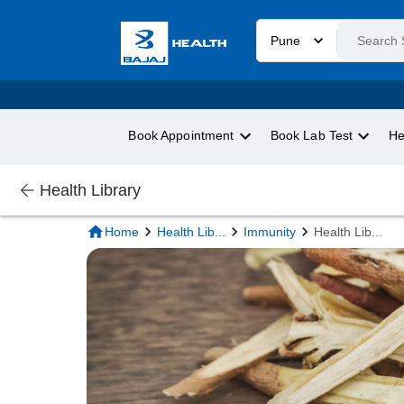
Pune
Book Appointment
Book Lab Test
He
Health Library
Home
Health Lib
...
Immunity
Health Lib
...