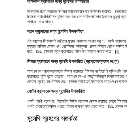
সার্ভিকাল ক্যান্সারের জন্য মুলেথির উপকারিতা
মহিলাদের মধ্যে সবচেয়ে সাধারণ ম্যালিগন্যান্সি হল সার্ভিকাল ক্যান্সার।
চিকিত্সা অ্যাপোপটোসিস বৃদ্ধি করে এবং সেল লাইন পরীক্ষায় (কোষের মৃত্যু) ক্
লাগানো যেতে পারে।
স্তন ক্যান্সারের জন্য মুলেথির উপকারিতা
এই ক্যান্সার বিশ্বব্যাপী নারীদের মৃত্যুর অন্যতম প্রধান কারণ। একটি গবে
মৃত্যুকে বাড়িয়ে তোলে এবং প্রোটিনের ভাস্কুলার এন্ডোথেলিয়াল গ্রোথ ফ্যাক্টর র
করে। ISL এইভাবে স্তন ক্যান্সারের চিকিৎসায় সাহায্য করতে পারে। [৪]
লিভার ক্যান্সারের জন্য মুলেথি উপকারিতা (প্রাপ্তবয়স্কদের মধ্যে)
আইএসএল প্রাপ্তবয়স্কদের লিভার ক্যান্সারে টিউমার প্রতিরোধী সুবিধাগুলি প্
ক্যান্সারের ঝুঁকি হ্রাস পেয়েছে। আইএসএল-এর অ্যান্টিঅক্সিডেন্ট ক্রিয়াকলাপের 
কোষের প্রসারণকে থামিয়ে দেয়। লিভার ক্যান্সারের চিকিৎসায় আইএসএল কার্য
পেটের ক্যান্সারের জন্য মুলেথির উপকারিতা
একটি প্রাণী গবেষণায়, লিকোরিস নির্যাস প্রশাসন কোলন ক্যান্সার কোষে টিউমারে
একটি কেমোপ্রোটেক্টিভ এজেন্ট হিসাবে ব্যবহার করা যেতে পারে। ISL কোলন ক্যান
মূলেথি গ্রহণের সতর্কতা