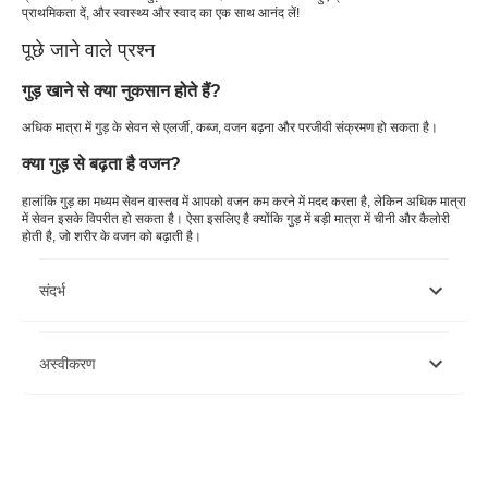
प्राथमिकता दें, और स्वास्थ्य और स्वाद का एक साथ आनंद लें!
पूछे जाने वाले प्रश्न
गुड़ खाने से क्या नुकसान होते हैं?
अधिक मात्रा में गुड़ के सेवन से एलर्जी, कब्ज, वजन बढ़ना और परजीवी संक्रमण हो सकता है।
क्या गुड़ से बढ़ता है वजन?
हालांकि गुड़ का मध्यम सेवन वास्तव में आपको वजन कम करने में मदद करता है, लेकिन अधिक मात्रा
में सेवन इसके विपरीत हो सकता है। ऐसा इसलिए है क्योंकि गुड़ में बड़ी मात्रा में चीनी और कैलोरी
होती है, जो शरीर के वजन को बढ़ाती है।
संदर्भ
https://www.walshmedicalmedia.com/open-access/review-on-
अस्वीकरण
recent-advances-in-value-addition-of-jaggery-based-
products-2157-7110-1000440.pdf
https://www.ncbi.nlm.nih.gov/pmc/articles/PMC1567304/
https://www.researchgate.net/publication/352776150_New_dimensi
कृपया ध्यान दें कि यह लेख केवल सूचनात्मक उद्देश्यों के लिए है और बजाज फिनसर्व हेल्थ
based_spices_and_herbs_fortified_value_added_jaggery_products
लिमिटेड ('बीएफएचएल') की कोई जिम्मेदारी नहीं है लेखक/समीक्षक/प्रवर्तक द्वारा व्यक्त/दिए
https://www.ncbi.nlm.nih.gov/pmc/articles/PMC5848390/#ref2
गए विचारों/सलाह/जानकारी का। इस लेख को किसी चिकित्सकीय सलाह का विकल्प नहीं
माना जाना चाहिए, निदान या उपचार। हमेशा अपने भरोसेमंद चिकित्सक/योग्य स्वास्थ्य सेवा