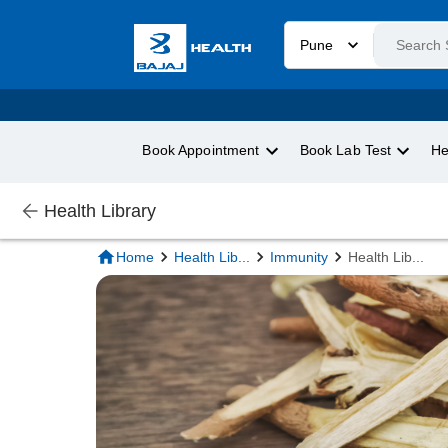
Pune
Book Appointment
Book Lab Test
He
Health Library
Home
Health Lib
...
Immunity
Health Lib
...