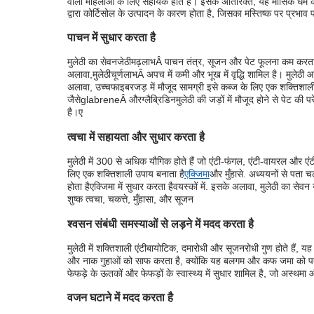
वाली महिलाओं के लिए सहायक होते हैं। इसके अतिरिक्त, यह मासिक धर्म क
द्वारा कोर्टिसोल के उत्पादन के कारण होता है, जिसका मस्तिष्क पर प्रभाव 
पाचन में सुधार करता है
मुलेठी का सेवन
जेठीमढ़
लाभ
Â पाचन तंत्र, सूजन और पेट फूलना कम करता
अलावा,
मुलेठी
चूर्ण
लाभ
Â अपच में कमी और भूख में वृद्धि शामिल है। मुलेठी आप
अलावा, उच्च
फाइबर
जड़ में मौजूद सामग्री इसे कब्ज के लिए एक शक्तिशा
जैसे
glabrene
Â और
ग्लैब्रिडिन
मुलेठी की जड़ों में मौजूद होने से पेट 
है।
ए
त्वचा में सहायता और सुधार करता है
मुलेठी में 300 से अधिक यौगिक होते हैं जो एंटी-फंगल, एंटी-वायरल और एंटी-
लिए एक शक्तिशाली उपाय बनाता है
एक्जिमा
और मुँहासे. अध्ययनों से पता च
होता है
एक्जिमा में सुधार करता है
वयस्कों में. इसके अलावा, मुलेठी का सेवन
शुष्क त्वचा, चकत्ते, मुँहासा, और सूजन
श्वसन संबंधी समस्याओं से लड़ने में मदद करता है
मुलेठी में शक्तिशाली एंटीबायोटिक, दमारोधी और सूजनरोधी गुण होते हैं, 
और नाक गुहाओं को साफ करता है, क्योंकि यह बलगम और कफ जमा को पतला 
फेफड़े के ऊतकों और फेफड़ों के स्वास्थ्य में सुधार शामिल है, जो अस्थमा
वजन घटाने में मदद करता है