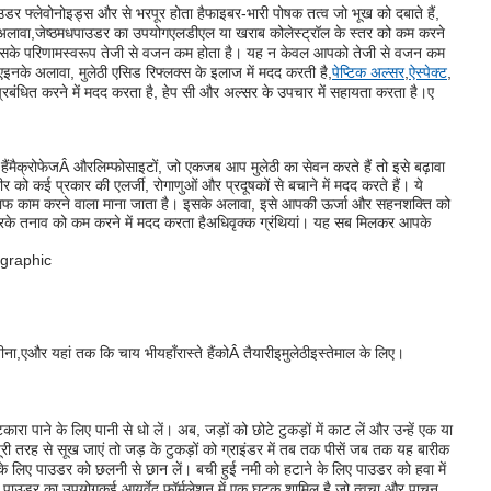
डर फ्लेवोनोइड्स और से भरपूर होता है
फाइबर
-भारी पोषक तत्व जो भूख को दबाते हैं,
अलावा,
जेष्ठमध
पाउडर का उपयोग
एलडीएल या खराब कोलेस्ट्रॉल के स्तर को कम करने
ै, जिसके परिणामस्वरूप तेजी से वजन कम होता है। यह न केवल आपको तेजी से वजन कम
ए
इनके अलावा, मुलेठी एसिड रिफ्लक्स के इलाज में मदद करती है,
पेप्टिक अल्सर
,
ऐस्पेक्ट
,
को प्रबंधित करने में मदद करता है, हेप सी और अल्सर के उपचार में सहायता करता है।
ए
ैं
मैक्रोफेज
Â और
लिम्फोसाइटों
, जो एक
जब आप मुलेठी का सेवन करते हैं तो इसे बढ़ावा
 को कई प्रकार की एलर्जी, रोगाणुओं और प्रदूषकों से बचाने में मदद करते हैं। ये
लाफ काम करने वाला माना जाता है। इसके अलावा, इसे आपकी ऊर्जा और सहनशक्ति को
करके तनाव को कम करने में मदद करता है
अधिवृक्क ग्रंथियां। यह सब मिलकर आपके
ीना
,ए
और यहां तक ​​कि चाय भी
यहाँ
रास्ते हैं
को
Â तैयारी
इ
मुलेठी
इस्तेमाल के लिए।
ुटकारा पाने के लिए पानी से धो लें। अब, जड़ों को छोटे टुकड़ों में काट लें और उन्हें एक या
ूरी तरह से सूख जाएं तो जड़ के टुकड़ों को ग्राइंडर में तब तक पीसें जब तक यह बारीक
े लिए पाउडर को छलनी से छान लें। बची हुई नमी को हटाने के लिए पाउडर को हवा में
ठी पाउडर का उपयोग
कई आयुर्वेद फॉर्मूलेशन में एक घटक शामिल है जो त्वचा और पाचन