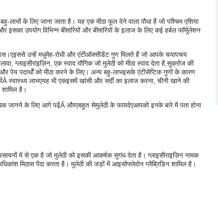
हु-लाभों के लिए जाना जाता है। यह एक मीठा फूल देने वाला पौधा है जो पश्चिम एशिया
ैं और इसका उपयोग विभिन्न बीमारियों और बीमारियों के इलाज के लिए कई हर्बल फॉर्मूलेशन
ड्स
।ए
इससे उन्हें मधुमेह-रोधी और एंटीऑक्सीडेंट गुण मिलते हैं जो आपके चयापचय
अलावा, ग्लाइसीराइज़िन
, एक स्वाद यौगिक जो मुलेठी को मीठा स्वाद देता है,
सुक्रोज की
 और पेय पदार्थों को मीठा करने के लिए। अन्य बहु-लाभ
इसके एंटीसेप्टिक गुणों के कारण
ी
Â स्वास्थ्य लाभ
ए
यह भी एक
इसमें खांसी और सर्दी का इलाज करना, चीनी खाने की
 शामिल है।
िक जानने के लिए आगे पढ़ें
Â और
ए
बहुत से
मुलेठी के फायदे
ए
आपको इनके बारे में पता होना
ायनों में से एक है जो मुलेठी को इसकी आकर्षक सुगंध देता है। ग्लाइसीराइज़िन नामक
कांश मिठास पैदा करता है। मुलेठी की जड़ों में आइसोफ्लेवोन ग्लैब्रिडिन शामिल है।