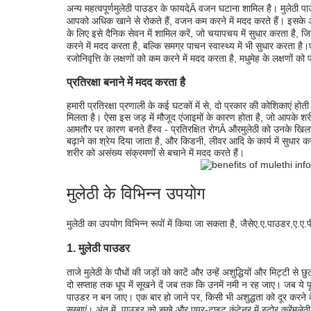
अन्य महत्वपूर्ण
मुलेठी पाउडर के फायदे
Â वजन घटाना शामिल है। मुलेठी पाउ
आपको अधिक खाने से रोकते हैं, वजन कम करने में मदद करते हैं। इसके 
के लिए इसे दैनिक सेवन में शामिल करें, जो चयापचय में सुधार करता ह
करने में मदद करता है, बल्कि समग्र पाचन स्वास्थ्य में भी सुधार करता है।
रजोनिवृत्ति के लक्षणों को कम करने में मदद करता है, मधुमेह के लक्षणों 
प्रतिरक्षा बनाने में मदद करता है
हमारी प्रतिरक्षा प्रणाली के कई घटकों में से, दो प्रकार की कोशिकाएं होती ह
मिलता है। ऐसा इस जड़ में मौजूद एंजाइमों के कारण होता है, जो आपके शरीर
आमतौर पर कारण बनते हैं
स्व - प्रतिरक्षित रोग
Â और
मुलेठी को उनके खि
बढ़ाने का श्रेय दिया जाता है
, और किडनी, लीवर आदि के कार्य में सुधार 
शरीर को असंख्य संक्रमणों से बचाने में मदद करते हैं।
मुलेठी के विभिन्न उपयोग
मुलेठी का उपयोग विभिन्न रूपों में किया जा सकता है, जैसे
ए.ए.
पाउडर,
ए.ए.
प
1. मुलेठी पाउडर
ताजे मुलेठी के पौधों की जड़ों को काटें और उन्हें अशुद्धियों और मिट्टी से छ
दो सप्ताह तक धूप में सूखने दें जब तक कि उनमें नमी न रह जाए। जब ये प
पाउडर न बन जाए। एक बार हो जाने पर, किसी भी अशुद्धता को दूर करने क
सुखाएं। अंत में, पाउडर को सूखे और एयर-टाइट कंटेनर में स्टोर करें
मुले