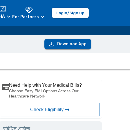
Login/Sign up
HA
For Partners
Download App
Need Help with Your Medical Bills?
Choose Easy EMI Options Across Our
Healthcare Network
Check Eligibility
संबंधित आलेख