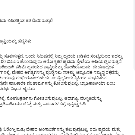
ಯ ಬಡಿತಕ್ಕಿಂತ ಕಡಿಮೆಯಿರುತ್ತಾರೆ
್ತಿಯನ್ನು ಹೆಚ್ಚಿಸಿತು
ಸೂಚಿಸುತ್ತದೆ. ಒಂದು ನಿಮಿಷದಲ್ಲಿ ನಿಮ್ಮ ಹೃದಯ ಬಡಿತದ ಸಂಖ್ಯೆಯಿಂದ ಇದನ್ನು
-100 ಬಿಪಿಎಂ ಹೊಂದುವುದು ಆರೋಗ್ಯಕರ ಹೃದಯ ಶ್ರೇಣಿಯ ಅಡಿಯಲ್ಲಿ ಬರುತ್ತದೆ.
ಿಂದಾಗಿ ಕಡಿಮೆ ಹೃದಯದ ವ್ಯಾಪ್ತಿಯನ್ನು ಹೊಂದಿರಬಹುದು; ದೇಹದಾದ್ಯಂತ
್ಭಗಳಲ್ಲಿ, ದೇಹದ ಅಗತ್ಯಗಳನ್ನು ಪೂರೈಸಲು ಸಾಕಷ್ಟು ಆಮ್ಲಜನಕ-ಸಮೃದ್ಧ ರಕ್ತವನ್ನು
ಾರ್ಡಿಯಾವು ಗಂಭೀರವಾಗಬಹುದು. ಈ ವೈದ್ಯಕೀಯ ಸ್ಥಿತಿಯು ಸಂಭವಿಸುವ
ರೆ ಯಾವುದೇ ಹಾನಿಕಾರಕ ಪರಿಣಾಮಗಳನ್ನು ತೋರಿಸುವುದಿಲ್ಲ. ಬ್ರಾಡಿಕಾರ್ಡಿಯಾ ಎಂಬ
 ಇದರರ್ಥ ನಿಧಾನ ಹೃದಯ
ಲಿ, ರೋಗಲಕ್ಷಣಗಳು ಗೋಚರಿಸುವುದಿಲ್ಲ. ಆದಾಗ್ಯೂ, ಪರಿಸ್ಥಿತಿಯನ್ನು
ಕಾರ್ಡಿಯಾ ಚಿಕಿತ್ಸೆ ಮತ್ತು ಕಾರಣಗಳ ಬಗ್ಗೆ ಇನ್ನಷ್ಟು ಓದಿ.
 ಓರೆಂಗ್ಸ್ ಮತ್ತು ದೇಹದ ಅಂಗಾಂಶಗಳನ್ನು ತಲುಪುವುದಿಲ್ಲ. ಇದು ಹೃದಯ ಮತ್ತು
, ದೇಹವು ಸಾಮಾನ್ಯ ಕಾರ್ಯಗಳನ್ನು ಪ್ರಕ್ರಿಯೆಗೊಳಿಸಲು ಕಷ್ಟವಾಗಬಹುದು. ಕೆಲವು