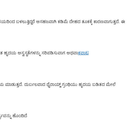
ಭಯದಿಂದ ಬಳಲುತ್ತಿದ್ದರೆ ಅಸಹಜವಾಗಿ ಕಡಿಮೆ ದೇಹದ ತೂಕಕ್ಕೆ ಕಾರಣವಾಗುತ್ತದೆ. ಈ
ಾತ ಹೃದಯ ಅಸ್ವಸ್ಥತೆಗಳನ್ನು ಸರಿಪಡಿಸುವಾಗ ಅಥವಾ
ಕವಾಟ
ಯ ಮಾಡುತ್ತದೆ. ದುರ್ಬಲವಾದ ಥೈರಾಯ್ಡ್ ಗ್ರಂಥಿಯು ಹೃದಯ ಬಡಿತದ ಮೇಲೆ
್ಯವನ್ನು ಹೊಂದಿದೆ