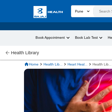
Pune
Book Appointment
Book Lab Test
He
Health Library
Home
Health Lib
...
Heart Heal
...
Health Lib
...