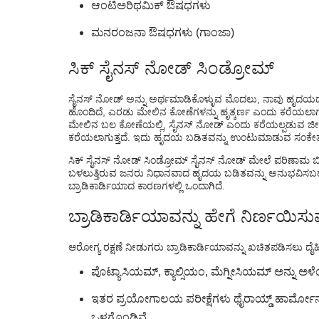
ಆಂಟಿಅರಿಥಮಿಕ್ ಔಷಧಗಳು
ಮನರಂಜನಾ ಔಷಧಗಳು (ಗಾಂಜಾ)
ಸಿಕ್ ಸೈನಸ್ ನೋಡ್ ಸಿಂಡ್ರೋಮ್
ಸೈನಸ್ ನೋಡ್ ಅನ್ನು ಅರ್ಥಮಾಡಿಕೊಳ್ಳುವ ಮೊದಲು, ನಾವು ಹೃದಯ
ಹೊಂದಿದೆ, ಎರಡು ಮೇಲಿನ ಕೋಣೆಗಳನ್ನು ಹೃತ್ಕರ್ಣ ಎಂದು ಕರೆಯಲಾಗು
ಮೇಲಿನ ಬಲ ಕೋಣೆಯಲ್ಲಿ, ಸೈನಸ್ ನೋಡ್ ಎಂದು ಕರೆಯಲ್ಪಡುವ ಜೀ
ಕರೆಯಲಾಗುತ್ತದೆ. ಇದು ಹೃದಯ ಬಡಿತವನ್ನು ಉಂಟುಮಾಡುವ ಸಂಕೇತಗಳನ್
ಸಿಕ್ ಸೈನಸ್ ನೋಡ್ ಸಿಂಡ್ರೋಮ್ ಸೈನಸ್ ನೋಡ್ ಮೇಲೆ ಪರಿಣಾಮ ಬೀರು
ಬಳಲುತ್ತಿರುವ ಜನರು ನಿಧಾನವಾದ ಹೃದಯ ಬಡಿತವನ್ನು ಅನುಭವಿಸ
ಬ್ರಾಡಿಕಾರ್ಡಿಯಾದ ಕಾರಣಗಳಲ್ಲಿ ಒಂದಾಗಿದೆ.
ಬ್ರಾಡಿಕಾರ್ಡಿಯಾವನ್ನು ಹೇಗೆ ನಿರ್ಣಯಿಸ
ಆರೋಗ್ಯ ರಕ್ಷಣೆ ನೀಡುಗರು ಬ್ರಾಡಿಕಾರ್ಡಿಯಾವನ್ನು ಖಚಿತಪಡಿಸಲು ದೈಹಿಕ
ಪೊಟ್ಯಾಸಿಯಮ್, ಕ್ಯಾಲ್ಸಿಯಂ, ಮೆಗ್ನೀಸಿಯಮ್ ಅನ್ನು ಅಳೆಯ
ಇತರ ಪ್ರಯೋಗಾಲಯ ಪರೀಕ್ಷೆಗಳು ಥೈರಾಯ್ಡ್ ಹಾರ್ಮೋನ್ ಮ
ಒಳಗೊಂಡಿವೆ