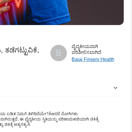
ವೈದ್ಯಕೀಯವಾಗಿ
 ತಡೆಗಟ್ಟುವಿಕೆ,
B
ಪರಿಶೀಲಿಸಲಾಗಿದೆ
Bajaj Finserv Health
ದಯ ಬಡಿತ ನಿಮಗೆ ತಿಳಿದಿದೆಯೇ?
Â
ಆದರೆ ರೋಗಿಗಳು
ಗಿರುತ್ತದೆ, ಈ ವೈದ್ಯಕೀಯ ಸ್ಥಿತಿಯನ್ನು ಪರಿಣಾಮಕಾರಿಯಾಗಿ ಚಿಕಿತ್ಸೆ
ಿತ್ಸೆ ಅತ್ಯಗತ್ಯ.
Â