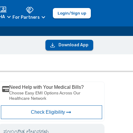
Login/Sign up
HA
For Partners
Download App
Need Help with Your Medical Bills?
Choose Easy EMI Options Across Our
Healthcare Network
Check Eligibility
ಸಂಬಂಧಿತ ಲೇಖನಗಳು