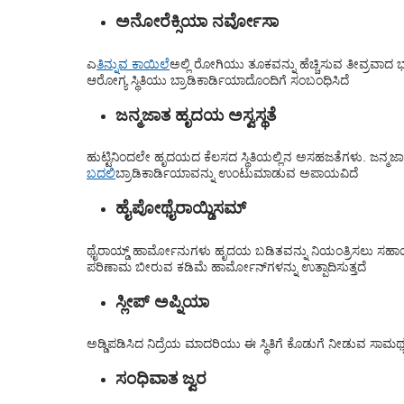
ಅನೋರೆಕ್ಸಿಯಾ ನರ್ವೋಸಾ
ಎ
ತಿನ್ನುವ ಕಾಯಿಲೆ
ಅಲ್ಲಿ ರೋಗಿಯು ತೂಕವನ್ನು ಹೆಚ್ಚಿಸುವ ತೀವ್ರವಾದ 
ಆರೋಗ್ಯ ಸ್ಥಿತಿಯು ಬ್ರಾಡಿಕಾರ್ಡಿಯಾದೊಂದಿಗೆ ಸಂಬಂಧಿಸಿದೆ
ಜನ್ಮಜಾತ ಹೃದಯ ಅಸ್ವಸ್ಥತೆ
ಹುಟ್ಟಿನಿಂದಲೇ ಹೃದಯದ ಕೆಲಸದ ಸ್ಥಿತಿಯಲ್ಲಿನ ಅಸಹಜತೆಗಳು. ಜನ್ಮಜ
ಬದಲಿ
ಬ್ರಾಡಿಕಾರ್ಡಿಯಾವನ್ನು ಉಂಟುಮಾಡುವ ಅಪಾಯವಿದೆ
ಹೈಪೋಥೈರಾಯ್ಡಿಸಮ್
ಥೈರಾಯ್ಡ್ ಹಾರ್ಮೋನುಗಳು ಹೃದಯ ಬಡಿತವನ್ನು ನಿಯಂತ್ರಿಸಲು ಸಹಾ
ಪರಿಣಾಮ ಬೀರುವ ಕಡಿಮೆ ಹಾರ್ಮೋನ್‌ಗಳನ್ನು ಉತ್ಪಾದಿಸುತ್ತದೆ
ಸ್ಲೀಪ್ ಅಪ್ನಿಯಾ
ಅಡ್ಡಿಪಡಿಸಿದ ನಿದ್ರೆಯ ಮಾದರಿಯು ಈ ಸ್ಥಿತಿಗೆ ಕೊಡುಗೆ ನೀಡುವ ಸಾಮರ್ಥ
ಸಂಧಿವಾತ ಜ್ವರ