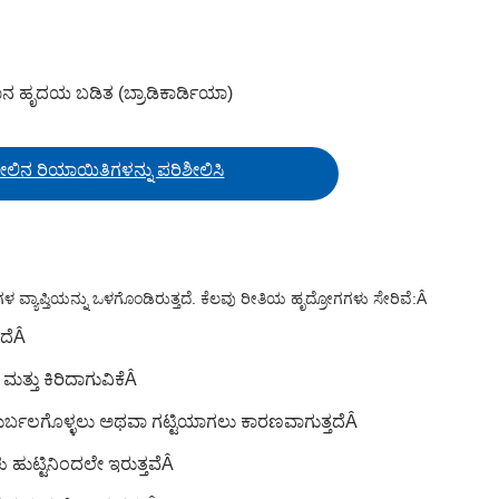
ನ ಹೃದಯ ಬಡಿತ (ಬ್ರಾಡಿಕಾರ್ಡಿಯಾ)
ೇಲಿನ ರಿಯಾಯಿತಿಗಳನ್ನು ಪರಿಶೀಲಿಸಿ
 ವ್ಯಾಪ್ತಿಯನ್ನು ಒಳಗೊಂಡಿರುತ್ತದೆ. ಕೆಲವು ರೀತಿಯ ಹೃದ್ರೋಗಗಳು ಸೇರಿವೆ:
Â
ದೆ
Â
್ತು ಕಿರಿದಾಗುವಿಕೆ
Â
್ಬಲಗೊಳ್ಳಲು ಅಥವಾ ಗಟ್ಟಿಯಾಗಲು ಕಾರಣವಾಗುತ್ತದೆ
Â
್ಟಿನಿಂದಲೇ ಇರುತ್ತವೆ
Â