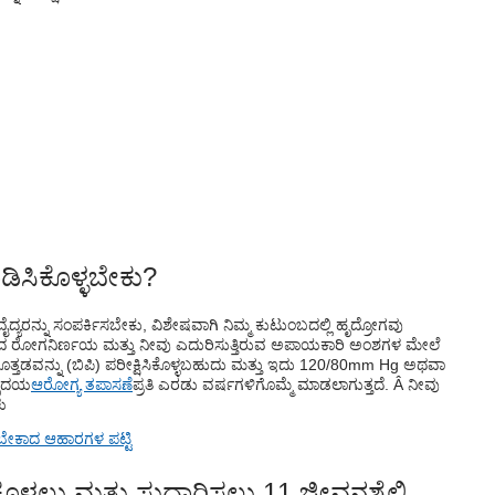
ಿಸಿಕೊಳ್ಳಬೇಕು?
್ಯರನ್ನು ಸಂಪರ್ಕಿಸಬೇಕು, ವಿಶೇಷವಾಗಿ ನಿಮ್ಮ ಕುಟುಂಬದಲ್ಲಿ ಹೃದ್ರೋಗವು
ದ ರೋಗನಿರ್ಣಯ ಮತ್ತು ನೀವು ಎದುರಿಸುತ್ತಿರುವ ಅಪಾಯಕಾರಿ ಅಂಶಗಳ ಮೇಲೆ
್ತದೊತ್ತಡವನ್ನು (ಬಿಪಿ) ಪರೀಕ್ಷಿಸಿಕೊಳ್ಳಬಹುದು ಮತ್ತು ಇದು 120/80mm Hg ಅಥವಾ
ೃದಯ
ಆರೋಗ್ಯ ತಪಾಸಣೆ
ಪ್ರತಿ ಎರಡು ವರ್ಷಗಳಿಗೊಮ್ಮೆ ಮಾಡಲಾಗುತ್ತದೆ. Â ನೀವು
ಳು
ೇಕಾದ ಆಹಾರಗಳ ಪಟ್ಟಿ
ೊಳ್ಳಲು ಮತ್ತು ಸುಧಾರಿಸಲು 11 ಜೀವನಶೈಲಿ