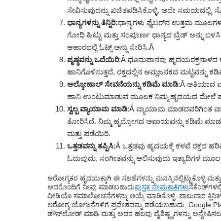
ಸೇವಿಸುವುದನ್ನು ಖಚಿತಪಡಿಸಿಕೊಳ್ಳಿ. ಅದೇ ಸಮಯದಲ್ಲಿ, 
ಧಾನ್ಯಗಳನ್ನು ತಿನ್ನಿರಿ:
ಧಾನ್ಯಗಳು ಫೈಬರ್‌ನ ಉತ್ತಮ ಮೂಲಗಳಾಗಿವ
ಗೋಧಿ ಹಿಟ್ಟು ಮತ್ತು ಸಂಪೂರ್ಣ ಧಾನ್ಯದ ಬ್ರೆಡ್ ಅನ್ನು ಬಳಸಿ,
ಆಹಾರದಲ್ಲಿ ಓಟ್ಸ್ ಅನ್ನು ಸೇರಿಸಿ.
Â
ಪೃಷ್ಠವನ್ನು ಒದೆಯಿರಿ
:Â ಧೂಮಪಾನವು ಹೃದಯರಕ್ತನಾಳದ ಕ
ಹಾನಿಗೊಳಿಸುತ್ತದೆ, ರಕ್ತದಲ್ಲಿನ ಆಮ್ಲಜನಕದ ಮಟ್ಟವನ್ನು ಕಡಿಮೆ 
ಆಲ್ಕೋಹಾಲ್ ಸೇವನೆಯನ್ನು ಕಡಿಮೆ ಮಾಡಿ
:Â ಅತಿಯಾದ ಮ
ಹಾನಿ ಉಂಟುಮಾಡುವ ಮೂಲಕ ನಿಮ್ಮ ಹೃದಯದ ಮೇಲೆ 
ಸ್ವಲ್ಪ ವ್ಯಾಯಾಮ ಮಾಡಿ
:Â ವ್ಯಾಯಾಮ ಮಾಡದವರಿಗಿಂತ ವ
ತೋರಿಸಿದೆ. ನಿಮ್ಮ ಹೃದ್ರೋಗದ ಅಪಾಯವನ್ನು ಕಡಿಮೆ ಮಾಡಲು
ಮತ್ತು ಪಡೆಯಿರಿ.
ಒತ್ತಡವನ್ನು ತಪ್ಪಿಸಿ
:Â ಒತ್ತಡವು ಹೃದಯಕ್ಕೆ ಕಳಪೆ ರಕ್ತದ 
ಓದುವುದು, ಸಂಗೀತವನ್ನು ಆಲಿಸುವುದು ಇತ್ಯಾದಿಗಳ ಮೂಲಕ ನ
ಆರೋಗ್ಯಕರ ಹೃದಯಕ್ಕಾಗಿ ಈ ಸಲಹೆಗಳನ್ನು ಮನಸ್ಸಿನಲ್ಲಿಟ್ಟುಕೊಳ್ಳಿ ಮತ
ಅದರೊಂದಿಗೆ ನೀವು ಮಾಡಬಹುದು
ಪುಸ್ತಕ ನೇಮಕಾತಿಗಳು
ಸೆಕೆಂಡ್‌ಗಳ
ವೀಡಿಯೊ ಸಮಾಲೋಚನೆಗಳನ್ನು ಆಯ್ಕೆ ಮಾಡಿಕೊಳ್ಳಿ. ಪಾಲುದಾರ ಕ್ಲಿನಿಕ್
ಆರೋಗ್ಯ ಯೋಜನೆಗಳಿಗೆ ಪ್ರವೇಶವನ್ನು ಪಡೆಯಬಹುದು. Google Play
ಡೌನ್‌ಲೋಡ್ ಮಾಡಿ ಮತ್ತು ಅದರ ಹಲವು ವೈಶಿಷ್ಟ್ಯಗಳನ್ನು ಅನ್ವೇಷಿಸಲು 