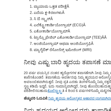
ವ್ಯಾಯಾಮ ಒತ್ತಡ ಪರೀಕ್ಷೆ
Â
ಎದೆಯ ಕ್ಷ-ಕಿರಣಗಳು
Â
ಸಿ ಟಿ ಸ್ಕ್ಯಾನ್
Â
ಎಲೆಕ್ಟ್ರೋಕಾರ್ಡಿಯೋಗ್ರಾಮ್ (ECG)
Â
ಎಕೋಕಾರ್ಡಿಯೋಗ್ರಾಮ್
Â
ಟ್ರಾನ್ಸ್ಸೊಫೇಜಿಲ್ ಎಕೋಕಾರ್ಡಿಯೋಗ್ರಾಮ್ (TEE)Â
Â
ಆಂಜಿಯೋಗ್ರಾಮ್ ಅಥವಾ ಆಂಜಿಯೋಗ್ರಫಿ
Â
ಮ್ಯಾಗ್ನೆಟಿಕ್ ರೆಸೋನೆನ್ಸ್ ಇಮೇಜಿಂಗ್ (MRI)
ನೀವು ಎಷ್ಟು ಬಾರಿ ಹೃದಯ ತಪಾಸಣೆ ಮಾಡ
20 ವರ್ಷ ವಯಸ್ಸಿನ ನಂತರ ಹೃದ್ರೋಗಗಳ ತಪಾಸಣೆಗಾಗಿ ನೀವು ನಿಮ್ಮ ವೈದ
ಕಾಣಿಸಿಕೊಂಡರೆ. ತಪಾಸಣೆಯ ಆವರ್ತನವು ನಿಮ್ಮ ಹೃದಯದ ಆರೋಗ್ಯ
ಅವಲಂಬಿತವಾಗಿರುತ್ತದೆ. ನೀವು ಪ್ರತಿ ಎರಡು ತಿಂಗಳಿಗೊಮ್ಮೆ ನಿಮ್ಮ ರಕ
ಸ್ವಲ್ಪ ಕಡಿಮೆ ಇದ್ದರೆ, ಇದು ಸಾಮಾನ್ಯವಾಗಿದ್ದರೆ, ನೀವು ಹೊಂದಬಹುದು
ಹ
ಪರಿಶೀಲಿಸಬಹುದು
ಕೊಲೆಸ್ಟ್ರಾಲ್
ಪ್ರತಿ 4 ರಿಂದ 6 ವರ್ಷಗಳಿಗೊಮ್ಮೆ ಮಟ್ಟಗ
ಹೆಚ್ಚುವರಿ ಓದುವಿಕೆ:
ನಿಮ್ಮ ಹೃದಯ ಆರೋಗ್ಯಕರ ಆಹಾರದ ಭಾಗವಾಗಿರಬ
ನಿಮ್ಮ ಹೃದಯದ ಆರೋಗ್ಯವನ್ನು ಕಾಪಾಡಿಕ