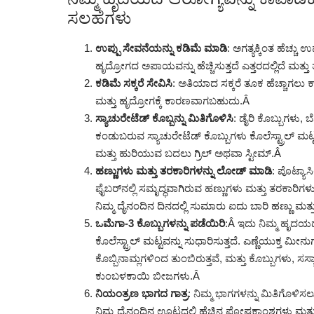
ಸಲಹೆಗಳು
ಉಪ್ಪು ಸೇವನೆಯನ್ನು ಕಡಿಮೆ ಮಾಡಿ
: ಅಗತ್ಯಕ್ಕಿಂತ ಹೆಚ್ಚು
ಹೃದ್ರೋಗದ ಅಪಾಯವನ್ನು ಹೆಚ್ಚಿಸುತ್ತದೆ ಎತ್ತರದಲ್ಲಿದೆ ಮತ್ತು 
ಕಡಿಮೆ ಸಕ್ಕರೆ ಸೇವಿಸಿ
: ಅತಿಯಾದ ಸಕ್ಕರೆ ತೂಕ ಹೆಚ್ಚಾಗಲ
ಮತ್ತು ಹೃದ್ರೋಗಕ್ಕೆ ಕಾರಣವಾಗಬಹುದು.
Â
ಸ್ಯಾಚುರೇಟೆಡ್ ಕೊಬ್ಬನ್ನು ಮಿತಿಗೊಳಿಸಿ
: ಡೈರಿ ಕೊಬ್ಬುಗಳು, ಬೆ
ಕಂಡುಬರುವ ಸ್ಯಾಚುರೇಟೆಡ್ ಕೊಬ್ಬುಗಳು ಕೊಲೆಸ್ಟ್ರಾಲ್ 
ಮತ್ತು ಹುರಿಯುವ ಬದಲು ಗ್ರಿಲ್ ಅಥವಾ ಸ್ಟೀಮ್.
Â
ಹಣ್ಣುಗಳು ಮತ್ತು ತರಕಾರಿಗಳನ್ನು ಲೋಡ್ ಮಾಡಿ
: ಪೊಟ್ಯಾ
ಫೈಬರ್‌ನಲ್ಲಿ ಸಮೃದ್ಧವಾಗಿರುವ ಹಣ್ಣುಗಳು ಮತ್ತು ತರಕಾರ
ನಿಮ್ಮ ದೈನಂದಿನ ದಿನದಲ್ಲಿ ಸುಮಾರು ಐದು ಬಾರಿ ಹಣ್ಣು ಮತ್ತು
ಒಮೆಗಾ-3 ಕೊಬ್ಬುಗಳನ್ನು ಪಡೆಯಿರಿ
:Â ಇದು ನಿಮ್ಮ ಹೃದಯದ
ಕೊಲೆಸ್ಟ್ರಾಲ್ ಮಟ್ಟವನ್ನು ಸುಧಾರಿಸುತ್ತದೆ. ಎಣ್ಣೆಯುಕ್ತ ಮ
ಕೊಬ್ಬಿನಾಮ್ಲಗಳಿಂದ ತುಂಬಿರುತ್ತವೆ, ಮತ್ತು ಕೊಬ್ಬುಗಳು, ಸ
ಕುಂಬಳಕಾಯಿ ಬೀಜಗಳು.
Â
ನಿಯಂತ್ರಣ ಭಾಗದ ಗಾತ್ರ
: ನಿಮ್ಮ ಭಾಗಗಳನ್ನು ಮಿತಿಗೊಳಿಸಲು
ನಿಮ್ಮ ದೈನಂದಿನ ಊಟದಲ್ಲಿ ಹೆಚ್ಚಿನ ಪೋಷಕಾಂಶಗಳು ಮತ್ತು ಕ