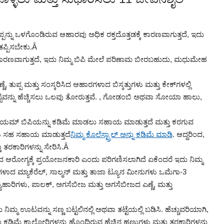
 ಉಪ್ಪನ್ನು ಒಳಗೊಂಡಿರುವ ಆಹಾರವು ಅಧಿಕ ರಕ್ತದೊತ್ತಡಕ್ಕೆ ಕಾರಣವಾಗುತ್ತದೆ, ಇದು
ತಪ್ಪಿಸಬೇಕು.
Â
ು ಕಾರಣವಾಗುತ್ತದೆ, ಇದು ನಿಮ್ಮ ಬಿಪಿ ಮೇಲೆ ಪರಿಣಾಮ ಬೀರಬಹುದು, ಮಧುಮೇಹ
ಣ್ಣೆ, ತುಪ್ಪ ಮತ್ತು ಸಂಸ್ಕರಿಸಿದ ಆಹಾರಗಳಾದ ಬಿಸ್ಕತ್ತುಗಳು ಮತ್ತು ಕೇಕ್‌ಗಳಲ್ಲಿ
ಮಟ್ಟವನ್ನು ಹೆಚ್ಚಿಸಲು ಒಲವು ತೋರುತ್ತವೆ. , ಗೋಡಂಬಿ ಅಥವಾ ಸೋಯಾ ಹಾಲು,
ಸಿಯಮ್ ಬಿಪಿಯನ್ನು ಕಡಿಮೆ ಮಾಡಲು ಸಹಾಯ ಮಾಡುತ್ತದೆ ಮತ್ತು ಕರಗುವ
ಿಗಳು ಸಹ ಸಹಾಯ ಮಾಡುತ್ತದೆ
ನಿಮ್ಮ ಕೊಲೆಸ್ಟ್ರಾಲ್ ಅನ್ನು ಕಡಿಮೆ ಮಾಡಿ
. ಆದ್ದರಿಂದ,
 ತರಕಾರಿಗಳನ್ನು ಸೇರಿಸಿ.
Â
 ಆರೋಗ್ಯಕ್ಕೆ ಪ್ರಯೋಜನಕಾರಿ ಎಂದು ಪರಿಗಣಿಸಲಾಗಿದೆ ಏಕೆಂದರೆ ಇದು ನಿಮ್ಮ
ೀನುಗಳಾದ ಮ್ಯಾಕೆರೆಲ್, ಸಾಲ್ಮನ್ ಮತ್ತು ತಾಜಾ ಟ್ಯೂನ ಮೀನುಗಳು ಒಮೆಗಾ-3
ಸ್ಯಾಹಾರಿಗಳು, ಪಾಲಕ್, ಅಗಸೆಬೀಜ ಮತ್ತು ಅಗಸೆಬೀಜದ ಎಣ್ಣೆ, ಮತ್ತು
 ನಿಮ್ಮ ಊಟವನ್ನು ಸಣ್ಣ ಬಟ್ಟಲಿನಲ್ಲಿ ಅಥವಾ ತಟ್ಟೆಯಲ್ಲಿ ಬಡಿಸಿ. ಹೆಚ್ಚುವರಿಯಾಗಿ,
ಡಿಮೆ ಕ್ಯಾಲೋರಿಗಳನ್ನು ಹೊಂದಿರುವ ಹೆಚ್ಚಿನ ಹಣ್ಣುಗಳು ಮತ್ತು ತರಕಾರಿಗಳನ್ನು