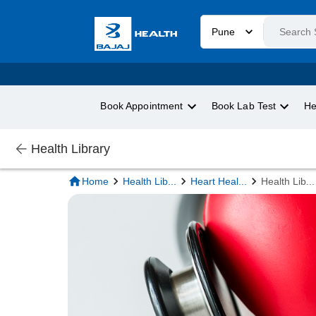
Pune
Book Appointment
Book Lab Test
He
Health Library
Home
Health Lib
...
Heart Heal
...
Health Lib
...