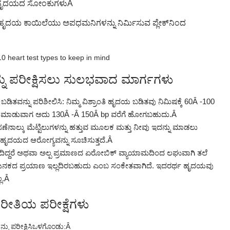
ಹ ಹೃದಯದ ಸೋಂಕುಗಳು
Â
ೃದಯ ಕಾಯಿಲೆಯು ಅಪಧಮನಿಗಳನ್ನು ನಿರ್ಮಿಸುವ ಪ್ಲೇಕ್‌ನಿಂದ
ನು ಪರೀಕ್ಷಿಸಲು ಸುಲಭವಾದ ಮಾರ್ಗಗಳು
ಿತವನ್ನು ಪರಿಶೀಲಿಸಿ: ನಿಮ್ಮ ವಿಶ್ರಾಂತಿ ಹೃದಯ ಬಡಿತವು ನಿಮಿಷಕ್ಕೆ 60Â -100
ಮ ಮಾಡುವಾಗ ಅದು 130Â -Â 150Â bp ವರೆಗೆ ಹೋಗಬಹುದು.
Â
ಣೆ
ನಾಲ್ಕು ಮೆಟ್ಟಿಲುಗಳನ್ನು ಹತ್ತುವ ಮೂಲಕ ಮತ್ತು ನೀವು ಇದನ್ನು ಮಾಡಲು
ಹೃದಯದ ಆರೋಗ್ಯವನ್ನು ಸೂಚಿಸುತ್ತದೆ.
Â
ಿದ್ದರೆ ಅಥವಾ ಅಲ್ಪ ಪ್ರಮಾಣದ ಏರೋಬಿಕ್ ವ್ಯಾಯಾಮದಿಂದ ಲಘುವಾಗಿ ತಲೆ
ಟು ಆಮ್ಲಜನಕದ ಪ್ರಯಾಣ ಇಲ್ಲದಿರಬಹುದು ಎಂಬ ಸಂಕೇತವಾಗಿದೆ. ಇದರರ್ಥ ಹೃದಯವು
ಲ.
Â
ಧ ರೀತಿಯ ಪರೀಕ್ಷೆಗಳು
 ಪರೀಕ್ಷಿಸಿ
ಒಳಗೊಂಡು:
Â