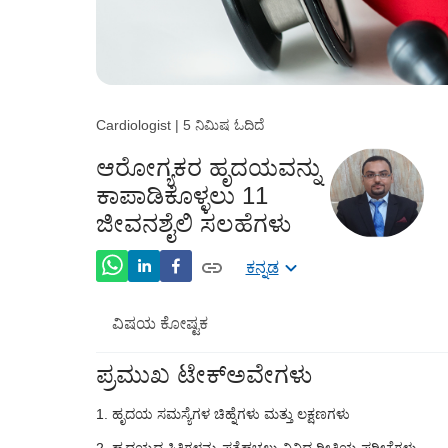
Cardiologist | 5 ನಿಮಿಷ ಓದಿದೆ
ಆರೋಗ್ಯಕರ ಹೃದಯವನ್ನು
ಕಾಪಾಡಿಕೊಳ್ಳಲು 11
ಜೀವನಶೈಲಿ ಸಲಹೆಗಳು
ಕನ್ನಡ
ವಿಷಯ ಕೋಷ್ಟಕ
ಪ್ರಮುಖ ಟೇಕ್ಅವೇಗಳು
ಜೆನೆಟಿಕ್ಸ್ ಮತ್ತು ಹೃದ್ರೋಗ
ಹೃದಯ ಸಮಸ್ಯೆಗಳ ಚಿಹ್ನೆಗಳು ಮತ್ತು ಲಕ್ಷಣಗಳು
ಹೃದಯ ಸಮಸ್ಯೆಗಳ ಚಿಹ್ನೆಗಳು ಮತ್ತು ಲಕ್ಷಣಗಳು
ಹೃದಯದ ಸ್ಥಿತಿಗಳನ್ನು ಪತ್ತೆಹಚ್ಚಲು ವಿವಿಧ ರೀತಿಯ ಪರೀಕ್ಷೆಗಳು