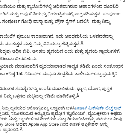
ಸೋಡಿಯಂ ಮತ್ತು ಕ್ಯಾಲೋರಿಗಳಲ್ಲಿ ಅಧಿಕವಾಗಿರುವ ಆಹಾರಗಳಿಂದ ದೂರವಿರಿ.
ೆ ಮತ್ತು ಅವು ಬಿಪಿಯನ್ನು ನಿಯಂತ್ರಿಸುವಲ್ಲಿ ಪಾತ್ರವಹಿಸುತ್ತವೆ. ಸಂಪೂರ್ಣ
 ಸಂಪೂರ್ಣ ಗೋಧಿ ಪಾಸ್ಟಾ ಮತ್ತು ಬ್ರೌನ್ ರೈಸ್‌ಗೆ ಬದಲಿಸಿ, ಮತ್ತು ನಿಮ್ಮ
ಾಯಿಲೆಗೆ ಪ್ರಮುಖ ಕಾರಣವಾಗಿದೆ. ಇದು ಅಪಧಮನಿಯ ಒಳಪದರವನ್ನು
ಮಾಡುತ್ತದೆ ಮತ್ತು ನಿಮ್ಮ ಬಿಪಿಯನ್ನು ಹೆಚ್ಚಿಸುತ್ತದೆ.
Â
ದ್ಯವು ಅಧಿಕ ಬಿಪಿ, ಅಸಹಜ ಹೃದಯದ ಲಯ ಮತ್ತು ಹೃದಯ ಸ್ನಾಯುಗಳಿಗೆ
ಪರಿಣಾಮ ಬೀರಬಹುದು.
್ಯಾಯಾಮ ಮಾಡುವವರಿಗೆ ಹೃದಯಾಘಾತದ ಸಾಧ್ಯತೆ ಕಡಿಮೆ ಎಂದು ಸಂಶೋಧನೆ
 ಕನಿಷ್ಠ 150 ನಿಮಿಷಗಳ ಮಧ್ಯಮ ತೀವ್ರತೆಯ ತಾಲೀಮುಗಳನ್ನು ಪ್ರಯತ್ನಿಸಿ
ಹರಿವಿನಂತಹ ಸಮಸ್ಯೆಗಳನ್ನು ಉಂಟುಮಾಡಬಹುದು. ಧ್ಯಾನ, ಯೋಗ, ಪುಸ್ತಕ
ಿಮ್ಮ ಒತ್ತಡದ ಮಟ್ಟವನ್ನು ಕಡಿಮೆ ಮಾಡಿಕೊಳ್ಳಿ.
Â
್ತು ನಿಮ್ಮ ಹೃದಯದ ಆರೋಗ್ಯವನ್ನು ಸೂಕ್ತವಾಗಿ ಬಳಸಿ
ಬಜಾಜ್ ಫಿನ್‌ಸರ್ವ್ ಹೆಲ್ತ್ ಆಪ್
.
ಲ್ಲಿ ನಿಮ್ಮ ಸಮೀಪವಿರುವ ಅತ್ಯುತ್ತಮ ಹೃದ್ರೋಗ ತಜ್ಞರೊಂದಿಗೆ, ವೈಯಕ್ತಿಕವಾಗಿ ಅಥವಾ
‌ಗಳು ಮತ್ತು ಲ್ಯಾಬ್‌ಗಳಿಂದ ಡೀಲ್‌ಗಳು ಮತ್ತು ರಿಯಾಯಿತಿಗಳನ್ನು ಪಡೆಯಲು ನೀವು
 Store ಅಥವಾ Apple App Store ನಿಂದ ಉಚಿತ ಅಪ್ಲಿಕೇಶನ್ ಅನ್ನು
ಪ್ರಾರಂಭಿಸಿ.
Â