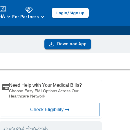
Login/Sign up
HA
For Partners
Download App
Need Help with Your Medical Bills?
Choose Easy EMI Options Across Our
Healthcare Network
Check Eligibility
ಸಂಬಂಧಿತ ಲೇಖನಗಳು