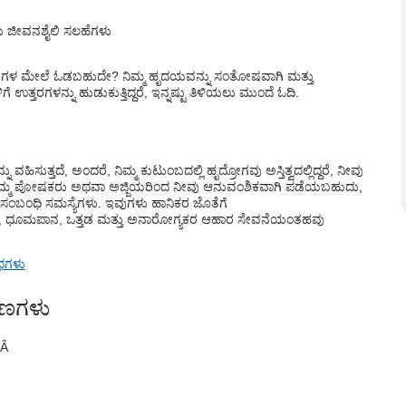
ಲು ಜೀವನಶೈಲಿ ಸಲಹೆಗಳು
್ಷಿಸಲು ಸುಲಭವಾದ ಮಾರ್ಗಗಳು
ರೀಕ್ಷೆಗಳು
ಿಲುಗಳ ಮೇಲೆ ಓಡಬಹುದೇ? ನಿಮ್ಮ ಹೃದಯವನ್ನು ಸಂತೋಷವಾಗಿ ಮತ್ತು
್ತರಗಳನ್ನು ಹುಡುಕುತ್ತಿದ್ದರೆ, ಇನ್ನಷ್ಟು ತಿಳಿಯಲು ಮುಂದೆ ಓದಿ.
ಳಬೇಕು?
ಮತ್ತು ಸುಧಾರಿಸಲು 11 ಜೀವನಶೈಲಿ ಸಲಹೆಗಳು
ನು ವಹಿಸುತ್ತದೆ
, ಅಂದರೆ, ನಿಮ್ಮ ಕುಟುಂಬದಲ್ಲಿ ಹೃದ್ರೋಗವು ಅಸ್ತಿತ್ವದಲ್ಲಿದ್ದರೆ, ನೀವು
ರಿ. ನಿಮ್ಮ ಪೋಷಕರು ಅಥವಾ ಅಜ್ಜಿಯರಿಂದ ನೀವು ಆನುವಂಶಿಕವಾಗಿ ಪಡೆಯಬಹುದು,
ಂಬಂಧಿ ಸಮಸ್ಯೆಗಳು. ಇವುಗಳು ಹಾನಿಕರ ಜೊತೆಗೆ
, ಧೂಮಪಾನ, ಒತ್ತಡ ಮತ್ತು ಅನಾರೋಗ್ಯಕರ ಆಹಾರ ಸೇವನೆಯಂತಹವು
ಿಧಗಳು
್ಷಣಗಳು
Â