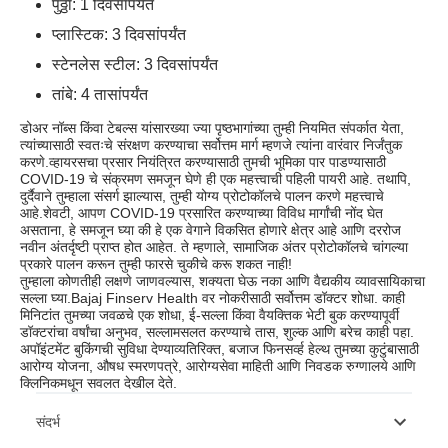
पुठ्ठा: 1 दिवसापर्यंत
प्लास्टिक: 3 दिवसांपर्यंत
स्टेनलेस स्टील: 3 दिवसांपर्यंत
तांबे: 4 तासांपर्यंत
डोअर नॉब्स किंवा टेबल्स यांसारख्या ज्या पृष्ठभागांच्या तुम्ही नियमित संपर्कात येता,
त्यांच्यासाठी स्वतःचे संरक्षण करण्याचा सर्वोत्तम मार्ग म्हणजे त्यांना वारंवार निर्जंतुक
करणे.व्हायरसचा प्रसार नियंत्रित करण्यासाठी तुमची भूमिका पार पाडण्यासाठी
COVID-19 चे संक्रमण समजून घेणे ही एक महत्त्वाची पहिली पायरी आहे. तथापि,
दुर्दैवाने तुम्हाला संसर्ग झाल्यास, तुम्ही योग्य प्रोटोकॉलचे पालन करणे महत्त्वाचे
आहे.शेवटी, आपण COVID-19 प्रसारित करण्याच्या विविध मार्गांची नोंद घेत
असताना, हे समजून घ्या की हे एक वेगाने विकसित होणारे क्षेत्र आहे आणि दररोज
नवीन अंतर्दृष्टी प्राप्त होत आहेत. ते म्हणाले, सामाजिक अंतर प्रोटोकॉलचे चांगल्या
प्रकारे पालन करून तुम्ही फारसे चुकीचे करू शकत नाही!
तुम्हाला कोणतीही लक्षणे जाणवल्यास, शक्यता घेऊ नका आणि वैद्यकीय व्यावसायिकाचा
सल्ला घ्या.
Bajaj Finserv Health वर नोकरीसाठी सर्वोत्तम डॉक्टर शोधा. काही
मिनिटांत तुमच्या जवळचे एक शोधा, ई-सल्ला किंवा वैयक्तिक भेटी बुक करण्यापूर्वी
डॉक्टरांचा वर्षांचा अनुभव, सल्लामसलत करण्याचे तास, शुल्क आणि बरेच काही पहा.
अपॉइंटमेंट बुकिंगची सुविधा देण्याव्यतिरिक्त, बजाज फिनसर्व्ह हेल्थ तुमच्या कुटुंबासाठी
आरोग्य योजना, औषध स्मरणपत्रे, आरोग्यसेवा माहिती आणि निवडक रुग्णालये आणि
क्लिनिकमधून सवलत देखील देते.
संदर्भ