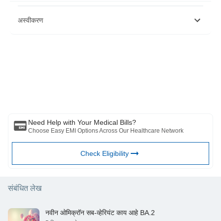
अस्वीकरण
कृपया लक्षात घ्या की हा लेख केवळ माहितीच्या उद्देशाने आहे आणि बजाज फिनसर्व्ह हेल्थ
लिमिटेड (“BFHL”) कोणतीही जबाबदारी घेत नाही लेखक/समीक्षक/प्रवर्तकाने व्यक्त केलेले/
दिलेले विचार/सल्ला/माहिती. हा लेख कोणत्याही वैद्यकीय सल्ल्याचा पर्याय म्हणून विचारात घेऊ
नये, निदान किंवा उपचार. नेहमी तुमच्या विश्वासू डॉक्टर/पात्र आरोग्य सेवेचा सल्ला घ्या
आपल्या वैद्यकीय स्थितीचे मूल्यांकन करण्यासाठी व्यावसायिक. वरील लेखाचे पुनरावलोकन
कोणत्याही माहितीसाठी किंवा कोणत्याही नुकसानीसाठी पात्र डॉक्टर आणि BFHL जबाबदार
नाहीत कोणत्याही तृतीय पक्षाद्वारे प्रदान केलेल्या सेवा.
Need Help with Your Medical Bills?
Choose Easy EMI Options Across Our Healthcare Network
Check Eligibility
संबंधित लेख
नवीन ओमिक्रॉन सब-व्हेरियंट काय आहे BA.2