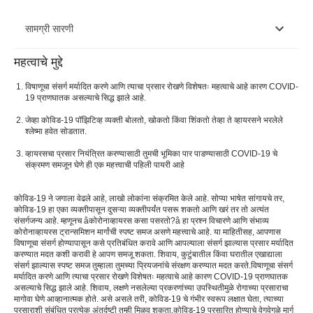
सामग्री सारणी
महत्वाचे मुद्दे
कोरोनाव्हायरस कसा पसरतो?
विषाणूचा संसर्ग मर्यादित करणे आणि त्याचा प्रसार रोखणे विशेषतः महत्वाचे आहे कारण COVID-
19 प्राणघातक असल्याचे सिद्ध झाले आहे.
जेव्हा कोविड-19 पॉझिटिव्ह व्यक्ती बोलतो, खोकतो किंवा शिंकतो तेव्हा ते व्हायरसने भरलेले
श्लेष्मा हवेत सोडतात.
व्हायरसचा प्रसार नियंत्रित करण्यासाठी तुमची भूमिका पार पाडण्यासाठी COVID-19 चे
संक्रमण समजून घेणे ही एक महत्त्वाची पहिली पायरी आहे
कोविड-19 ने जगाला वेढले आहे, लाखो लोकांना संक्रमित केले आहे. सोप्या भाषेत सांगायचे तर,
कोविड-19 हा एका व्यक्तीपासून दुसऱ्या व्यक्तीपर्यंत पसरू शकतो आणि खरं तर तो अत्यंत
संसर्गजन्य आहे. म्हणूनच âकोरोनाव्हायरस कसा पसरतो?â हा प्रश्न विचारणे आणि संभाव्य
कोरोनाव्हायरस ट्रान्समिशन मार्गांची स्पष्ट समज असणे महत्त्वाचे आहे. या माहितीसह, आपणास
विषाणूचा संसर्ग होण्यापासून कसे प्रतिबंधित करावे आणि आपल्याला संसर्ग झाल्यास प्रसार मर्यादित
करण्यात मदत कशी करावी हे आपण समजू शकता. शिवाय, कुटुंबातील किंवा घरातील एखाद्याला
संसर्ग झाल्यास स्पष्ट समज तुम्हाला तुमच्या प्रियजनांचे संरक्षण करण्यात मदत करते.विषाणूचा संसर्ग
मर्यादित करणे आणि त्याचा प्रसार रोखणे विशेषतः महत्वाचे आहे कारण COVID-19 प्राणघातक
असल्याचे सिद्ध झाले आहे. शिवाय, लक्षणे नसलेल्या प्रकरणांच्या उपस्थितीमुळे रोगाच्या प्रसाराचा
मागोवा घेणे आव्हानात्मक होते. असे असले तरी, कोविड-19 चे गंभीर स्वरूप लक्षात घेता, त्याच्या
प्रसाराशी संबंधित प्रत्येक अंतर्दृष्टी तुम्ही मिळवू शकता.कोविड-19 प्रसारित होण्याचे वेगवेगळे मार्ग