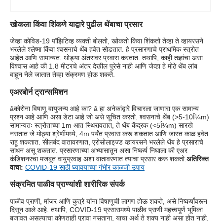
खोकला किंवा शिंकणे याद्वारे पुढील थेंबाचा प्रसार
जेव्हा कोविड-19 पॉझिटिव्ह व्यक्ती बोलतो, खोकतो किंवा शिंकतो तेव्हा ते व्हायरसने
भरलेले श्लेष्मा किंवा श्वसनाचे थेंब हवेत सोडतात. हे प्रसारणाचे प्राथमिक स्त्रोत
आहेत आणि सामान्यत: थोड्या अंतरावर प्रवास करतात. तथापि, काही तज्ञांचा असा
विश्वास आहे की 1.8 मीटरचे अंतर देखील पुरेसे नाही आणि जेव्हा हे मोठे थेंब लांब
वाहून नेले जातात तेव्हा संक्रमण होऊ शकते.
एअरबोर्न ट्रान्समिशन
âकोरोना विषाणू वायुजन्य आहे का? â हा अनेकांद्वारे विचारला जाणारा एक सामान्य
प्रश्न आहे आणि असा डेटा आहे जो असे सूचित करतो. श्वसनाचे थेंब (>5-10Î¼m)
सामान्यतः स्त्रोताच्या 1m आत स्थिरावतात, ते थेंब केंद्रक (<5Î¼m) सारखे
नसतात जे मोठ्या श्रेणींमध्ये, 4m पर्यंत प्रवास करू शकतात आणि जास्त काळ हवेत
राहू शकतात. सीलबंद वातावरणात, एरोसोलाइज्ड व्हायरसने भरलेले थेंब हे प्रसाराचे
साधन असू शकतात. प्रसारणाच्या अभ्यासातून असा निष्कर्ष निघाला की एअर
कंडिशनरचा मजबूत वायुप्रवाह अशा वातावरणात त्याचा प्रसार करू शकतो.
अतिरिक्त
वाचा:
COVID-19 साठी घ्यावयाच्या गंभीर काळजी उपाय
संक्रमित पाळीव प्राण्यांशी शारीरिक संपर्क
पाळीव प्राणी, मांजर आणि कुत्रे यांना विषाणूची लागण होऊ शकते, असे निष्कर्षांवरून
दिसून आले आहे. तथापि, COVID-19 प्रसारामध्ये पाळीव प्राणी महत्त्वपूर्ण भूमिका
बजावत असल्याचा कोणताही पुरावा नसताना, याचा अर्थ ते शक्य नाही असा होत नाही.