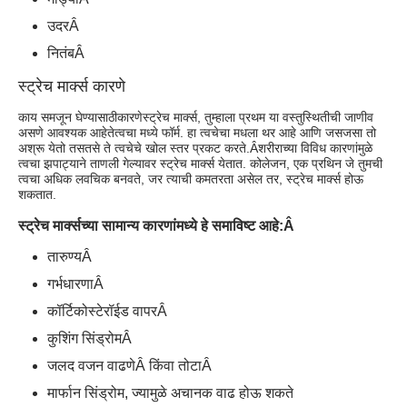
उदर
Â
नितंब
Â
स्ट्रेच मार्क्स कारणे
काय समजून घेण्यासाठी
कारणे
स्ट्रेच मार्क्स, तुम्हाला प्रथम या वस्तुस्थितीची जाणीव
असणे आवश्यक आहे
ते
त्वचा मध्ये फॉर्म. हा त्वचेचा मधला थर आहे आणि जसजसा तो
अश्रू येतो तसतसे ते त्वचेचे खोल स्तर प्रकट करते.
Â
शरीराच्या विविध कारणांमुळे
त्वचा झपाट्याने ताणली गेल्यावर स्ट्रेच मार्क्स येतात. कोलेजन, एक प्रथिन जे तुमची
त्वचा अधिक लवचिक बनवते, जर त्याची कमतरता असेल तर, स्ट्रेच मार्क्स होऊ
शकतात.
स्ट्रेच मार्क्सच्या सामान्य कारणांमध्ये हे समाविष्ट आहे:
Â
तारुण्य
Â
गर्भधारणा
Â
कॉर्टिकोस्टेरॉईड वापर
Â
कुशिंग सिंड्रोम
Â
जलद वजन वाढणे
Â किंवा तोटा
Â
मार्फान सिंड्रोम, ज्यामुळे अचानक वाढ होऊ शकते