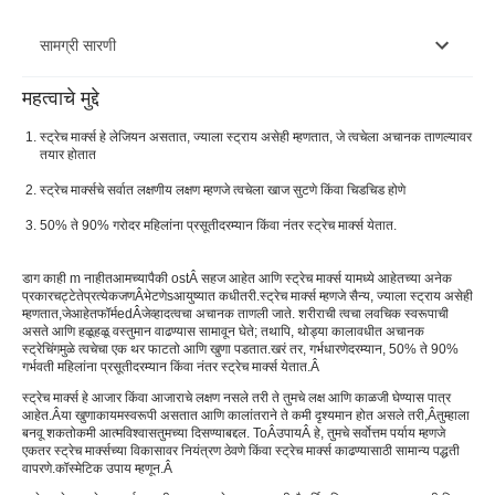
सामग्री सारणी
महत्वाचे मुद्दे
स्ट्रेच मार्क म्हणजे काय
स्ट्रेच मार्क्स हे लेजियन असतात, ज्याला स्ट्राय असेही म्हणतात, जे त्वचेला अचानक ताणल्यावर
स्ट्रेच मार्क्स मिळविण्यासाठी सामान्य क्षेत्रे
तयार होतात
स्ट्रेच मार्क्सचे सर्वात लक्षणीय लक्षण म्हणजे त्वचेला खाज सुटणे किंवा चिडचिड होणे
स्ट्रेच मार्क्स कारणे
50% ते 90% गरोदर महिलांना प्रसूतीदरम्यान किंवा नंतर स्ट्रेच मार्क्स येतात.
स्ट्रेच मार्क्सची चिन्हे
स्ट्रेच मार्क्सची लक्षणेÂ
डाग काही m नाहीत
आमच्यापैकी ost
Â सहज आहेत आणि स्ट्रेच मार्क्स यामध्ये आहेत
च्या अनेक
प्रकार
चट्टे
ते
प्रत्येकजण
Â
भेटणे
s
आयुष्यात कधीतरी.
स्ट्रेच मार्क्स म्हणजे सैन्य, ज्याला स्ट्राय असेही
म्हणतात,
जे
आहेत
फॉर्म
edÂ
जेव्हा
द
त्वचा अचानक ताणली जाते. शरीराची त्वचा लवचिक स्वरूपाची
स्ट्रेच मार्क उपचार पर्यायÂ
असते आणि हळूहळू वस्तुमान वाढण्यास सामावून घेते; तथापि, थोड्या कालावधीत अचानक
स्ट्रेचिंगमुळे त्वचेचा एक थर फाटतो आणि खुणा पडतात.
खरं तर, गर्भधारणेदरम्यान, 50% ते 90%
घरगुती उपायसाठी एसस्ट्रेच मार्क्सÂ
गर्भवती महिलांना प्रसूतीदरम्यान किंवा नंतर स्ट्रेच मार्क्स येतात.
Â
स्ट्रेच मार्क्स हे आजार किंवा आजाराचे लक्षण नसले तरी ते तुमचे लक्ष आणि काळजी घेण्यास पात्र
स्ट्रेच मार्क्स विकसित होण्याचा धोका
आहेत.Â
या खुणा
कायमस्वरूपी असतात आणि कालांतराने ते कमी दृश्यमान होत असले तरी,
Â
तुम्हाला
बनवू शकतो
कमी आत्मविश्वास
तुमच्या दिसण्याबद्दल. ToÂ
उपाय
Â हे, तुमचे सर्वोत्तम पर्याय म्हणजे
स्ट्रेच मार्क्सचे निदान कसे केले जाते?
एकतर स्ट्रेच मार्क्सच्या विकासावर नियंत्रण ठेवणे किंवा स्ट्रेच मार्क्स काढण्यासाठी सामान्य पद्धती
वापरणे.
कॉस्मेटिक उपाय म्हणून.
Â
स्ट्रेच मार्क्स साठी प्रतिबंध टिपाÂ