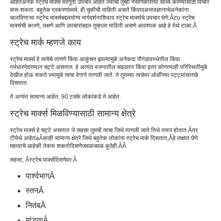
आहेत
अनेक स्ट्रेच मार्क्स घरगुती उपचार आहेत ज्याचा तुम्ही नैसर्गिकरित्या साध्य करण्यासाठी विचार
करू शकता. बहुतेक प्रकरणांमध्ये, ही चुकीची माहिती असते किंवा
द
अभाव
ज्ञानाचे
अनेकांना
चालविणाऱ्या स्ट्रेच मार्क्सबद्दल
योग्य मार्गदर्शनाशिवाय स्ट्रेच मार्क्सचे उपचार घेणे.Â
ट
o स्ट्रेच
मार्क्सची कारणे, लक्षणे आणि उपचारांबद्दल तुम्हाला माहिती असणे आवश्यक आहे हे येथे टाळा.
Â
स्ट्रेच मार्क म्हणजे काय
स्ट्रेच मार्क्स हे त्वचेचे ताणणे किंवा आकुंचन झाल्यामुळे अनेकदा पौगंडावस्थेतील किंवा
गर्भधारणेदरम्यान चट्टे असतात. हे अत्यंत वजनातील चढउतार किंवा इतर कोणत्याही परिस्थितीमुळे
देखील होऊ शकते ज्यामुळे त्वचा वेगाने ताणली जाते. ते तुमच्या त्वचेवर ओळींच्या पट्ट्यांसारखे
दिसतात.
ते अत्यंत सामान्य आहेत, 90 टक्के लोकांकडे ते आहेत.
स्ट्रेच मार्क्स मिळविण्यासाठी सामान्य क्षेत्रे
स्ट्रेच मार्क्स हे चट्टे असतात जे सहसा तुमची त्वचा जिथे ताणली जाते तिथे तयार होतात
.Â
तर
टी
येथे आहेत
aÂ
काही सामान्य क्षेत्रे जिथे बहुतेक लोकांना स्ट्रेच मार्क दिसतात
,Â
हे लक्षात घेणे
महत्वाचे आहे
की ते
करू शकतो
दिसणे
जवळजवळ कुठेही.Â
Â
सहसा, Â
स्ट्रेच मार्क्स
दिसणे
वर:
Â
पार्श्वभाग
Â
स्तन
Â
नितंब
Â
मांड्या
Â