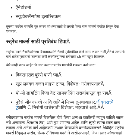
ऍनेटोडर्मा
स्यूडोक्सॅन्थोमा इलास्टिकम
तुमच्या स्ट्रेच मार्क्सचे मूळ कारण शोधण्यासाठी ते लघवी किंवा रक्त चाचणी देखील लिहून देऊ
शकतात.
स्ट्रेच मार्क्स साठी प्रतिबंध टिपा
Â
स्ट्रेच मार्क्स नैसर्गिकरित्या दिसतात
आणि नेहमी प्रतिबंधित केले जाऊ शकत नाही,Â
तेथे जाण्याचे
मार्ग आहेत
प्रवाहाची शक्यता कमी करणे
ट
तुमच्या शरीरावर ch च्या खुणा दिसतात.
येथे काही सराव आहेत जे मदत करतात
स्ट्रेच मार्क्सची शक्यता कमी करा:
दिवसभरात पुरेसे पाणी प्या
Â
खूप लवकर वजन वाढणे टाळा, विशेषतः गरोदरपणात
Â
यो-यो डायटिंग किंवा वेट सायकलिंग सरावांपासून दूर रहा
Â
पुरेसे जीवनसत्त्वे आणि खनिजे मिळवा
तुमचा
आहार.
जीवनसत्त्वे
ए
आणि C निरोगी त्वचेसाठी विशेषतः महत्वाचे आहे.Â
Â
गरोदरपणात स्ट्रेच मार्क्स विकसित होणे किंवा अन्यथा काहीतरी म्हणून पाहिले जाऊ
नये.
असामान्य.Â
लक्षात ठेवा, असे गुण सामान्य आहेत आणि तुम्ही त्यांना मदत करू
शकता असे अनेक मार्ग आहेत
कमी लक्षात येण्याजोगे बनणे
कालांतराने.Â
विहित स्ट्रेच
मार्क्स रिमूव्हल क्रीम, सेल्फ टॅनिंगच्या मदतीने असो
उत्पादने, किंवा इतर कोणत्याही