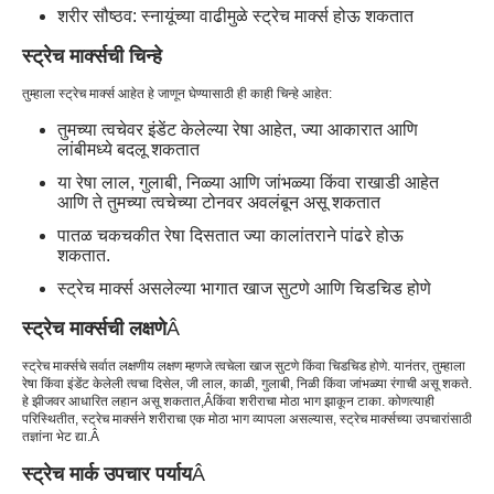
शरीर सौष्ठव: स्नायूंच्या वाढीमुळे स्ट्रेच मार्क्स होऊ शकतात
स्ट्रेच मार्क्सची चिन्हे
तुम्हाला स्ट्रेच मार्क्स आहेत हे जाणून घेण्यासाठी ही काही चिन्हे आहेत:
तुमच्या त्वचेवर इंडेंट केलेल्या रेषा आहेत, ज्या आकारात आणि
लांबीमध्ये बदलू शकतात
या रेषा लाल, गुलाबी, निळ्या आणि जांभळ्या किंवा राखाडी आहेत
आणि ते तुमच्या त्वचेच्या टोनवर अवलंबून असू शकतात
पातळ चकचकीत रेषा दिसतात ज्या कालांतराने पांढरे होऊ
शकतात.
स्ट्रेच मार्क्स असलेल्या भागात खाज सुटणे आणि चिडचिड होणे
स्ट्रेच मार्क्सची लक्षणे
Â
स्ट्रेच मार्क्सचे सर्वात लक्षणीय लक्षण म्हणजे त्वचेला खाज सुटणे किंवा चिडचिड होणे. यानंतर, तुम्हाला
रेषा किंवा इंडेंट केलेली त्वचा दिसेल, जी लाल, काळी, गुलाबी, निळी किंवा जांभळ्या रंगाची असू शकते.
हे झीजवर आधारित लहान असू शकतात
,Â
किंवा शरीराचा मोठा भाग झाकून टाका. कोणत्याही
परिस्थितीत, स्ट्रेच मार्क्सने शरीराचा एक मोठा भाग व्यापला असल्यास, स्ट्रेच मार्क्सच्या उपचारांसाठी
तज्ञांना भेट द्या.
Â
स्ट्रेच मार्क उपचार पर्याय
Â