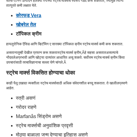
सेल्फ-टॅनिंग उत्पादने हलक्या रंगाच्या स्ट्रेच मार्क्सचे स्वरूप गडद करू शकतात, ज्यामुळे त्यांना
तात्पुरते कमी लक्षात येते.
कोरफड Vera
खोबरेल तेल
टॉपिकल क्रीम
हायलुरोनिक ऍसिड आणि व्हिटॅमिन ए सारख्या टॉपिकल क्रीम स्ट्रेच मार्क्स कमी करू शकतात.
असताना
तुम्ही देखील प्रयत्न करू शकता
स्ट्रेच मार्क्स क्रीम,Â
हे सहसा असतात
असल्याचे
नोंदवले
अप्रभावी आणि खोट्या दाव्यांवर आधारित असू शकते. सर्वोत्तम स्ट्रेच मार्क्स क्रीम किंवा
उपचारांसाठी त्वचाविज्ञानाचा सल्ला घेणे चांगले.
Â
स्ट्रेच मार्क्स विकसित होण्याचा धोका
काही पैलू एखाद्या व्यक्तीला स्ट्रेच मार्क्ससाठी अधिक संवेदनशील बनवू शकतात. ते खालीलप्रमाणे
आहेत.
स्त्री असणं
गरोदर राहणे
Marfanâs सिंड्रोम असणे
स्ट्रेच मार्क्सची अनुवांशिक प्रवृत्ती
मोठ्या बाळाला जन्म देण्याचा इतिहास असणे