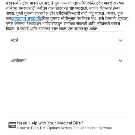
प्रकारचे स्ट्रेच मार्क्स उपचार, हे गुण करू शकतात
कोमेजणे
Â
स्ट्रेच मार्क्स सारख्या
त्वचेच्या समस्यांसाठी सर्वोत्तम त्वचाशास्त्रज्ञ शोधण्यासाठी, बजाज फिनसर्व्ह हेल्थ
वापरा. तुम्ही तुमच्या शहरातील टॉप डर्मेटोलॉजिस्टची यादी पाहू शकता. त्यावर, बुक
करा
ऑनलाइन अपॉइंटमेंट
किंवा तुमच्या सोयीनुसार वैयक्तिक भेट. असे केल्याने, तुम्हाला
पॅनेल केलेल्या हेल्थकेअर भागीदारांकडून रोमांचक सवलती आणि सौद्यांमध्ये प्रवेश
मिळेल. हे फायदे आणि यासारखे इतर फक्त एक पाऊल दूर आहेत.
संदर्भ
अस्वीकरण
कृपया लक्षात घ्या की हा लेख केवळ माहितीच्या उद्देशाने आहे आणि बजाज फिनसर्व्ह हेल्थ
लिमिटेड (“BFHL”) कोणतीही जबाबदारी घेत नाही लेखक/समीक्षक/प्रवर्तकाने व्यक्त केलेले/
दिलेले विचार/सल्ला/माहिती. हा लेख कोणत्याही वैद्यकीय सल्ल्याचा पर्याय म्हणून विचारात घेऊ
नये, निदान किंवा उपचार. नेहमी तुमच्या विश्वासू डॉक्टर/पात्र आरोग्य सेवेचा सल्ला घ्या
आपल्या वैद्यकीय स्थितीचे मूल्यांकन करण्यासाठी व्यावसायिक. वरील लेखाचे पुनरावलोकन
कोणत्याही माहितीसाठी किंवा कोणत्याही नुकसानीसाठी पात्र डॉक्टर आणि BFHL जबाबदार
नाहीत कोणत्याही तृतीय पक्षाद्वारे प्रदान केलेल्या सेवा.
Need Help with Your Medical Bills?
Choose Easy EMI Options Across Our Healthcare Network