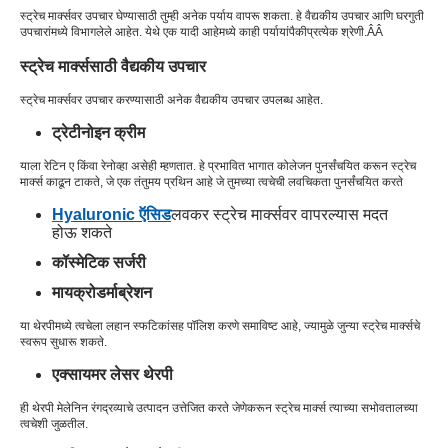
स्ट्रेच मार्क्सवर उपचार घेण्यासाठी तुम्ही अनेक पर्याय वापरू शकता. हे वैद्यकीय उपचार आणि घरगुती
उपचारांमध्ये विभागलेले आहेत. येथे एक यादी आहे
मध्ये काही पर्यायांपैकी
प्रत्येक श्रेणी
.Â
Â
स्ट्रेच मार्क्ससाठी वैद्यकीय उपचार
स्ट्रेच मार्क्सवर उपचार करण्यासाठी अनेक वैद्यकीय उपचार उपलब्ध आहेत.
ट्रेटीनोइन क्रीम
याला रेटिन ए किंवा रेनोव्हा असेही म्हणतात. हे प्रभावित भागात कोलेजन पुनर्संचयित करून स्ट्रेच
मार्क्स काढून टाकते, जे एक तंतुमय प्रथिन आहे जे तुमच्या त्वचेची लवचिकता पुनर्संचयित करते
Hyaluronic ऍसिड
लवकर स्ट्रेच मार्क्सवर वापरल्यास मदत
होऊ शकते
कॉस्मेटिक सर्जरी
मायक्रोडर्माब्रेशन
या थेरपीमध्ये त्वचेला लहान स्फटिकांसह पॉलिश करणे समाविष्ट आहे, ज्यामुळे जुन्या स्ट्रेच मार्क्सचे
स्वरूप सुधारू शकते.
एक्सायमर लेसर थेरपी
ही थेरपी मेलेनिन रंगद्रव्याचे उत्पादन उत्तेजित करते जेणेकरून स्ट्रेच मार्क्स त्याच्या सभोवतालच्या
त्वचेशी जुळतील.