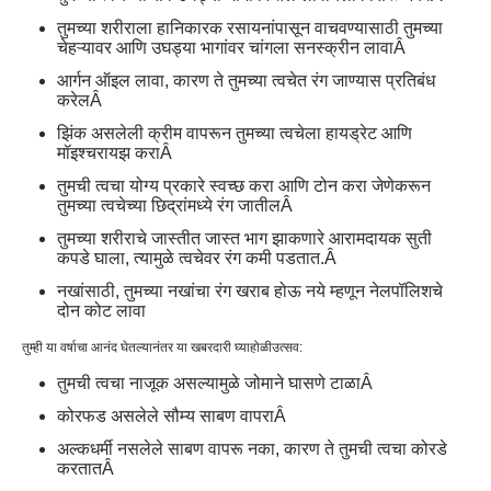
तुमच्या शरीराला हानिकारक रसायनांपासून वाचवण्यासाठी तुमच्या
चेहऱ्यावर आणि उघड्या भागांवर चांगला सनस्क्रीन लावा
Â
आर्गन ऑइल लावा, कारण ते तुमच्या त्वचेत रंग जाण्यास प्रतिबंध
करेल
Â
झिंक असलेली क्रीम वापरून तुमच्या त्वचेला हायड्रेट आणि
मॉइश्चरायझ करा
Â
तुमची त्वचा योग्य प्रकारे स्वच्छ करा आणि टोन करा जेणेकरून
तुमच्या त्वचेच्या छिद्रांमध्ये रंग जातील
Â
तुमच्या शरीराचे जास्तीत जास्त भाग झाकणारे आरामदायक सुती
कपडे घाला, त्यामुळे त्वचेवर रंग कमी पडतात.
Â
नखांसाठी, तुमच्या नखांचा रंग खराब होऊ नये म्हणून नेलपॉलिशचे
दोन कोट लावा
तुम्ही या वर्षाचा आनंद घेतल्यानंतर या खबरदारी घ्या
होळी
उत्सव:
तुमची त्वचा नाजूक असल्यामुळे जोमाने घासणे टाळा
Â
कोरफड असलेले सौम्य साबण वापरा
Â
अल्कधर्मी नसलेले साबण वापरू नका, कारण ते तुमची त्वचा कोरडे
करतात
Â