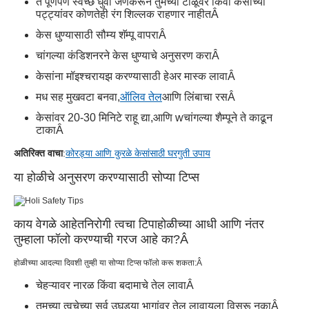
ते पूर्णपणे स्वच्छ धुवा जेणेकरून तुमच्या टाळूवर किंवा केसांच्या
पट्ट्यांवर कोणतेही रंग शिल्लक राहणार नाहीत
Â
केस धुण्यासाठी सौम्य शॅम्पू वापरा
Â
चांगल्या कंडिशनरने केस धुण्याचे अनुसरण करा
Â
केसांना मॉइश्चरायझ करण्यासाठी हेअर मास्क लावा
Â
मध सह मुखवटा बनवा,
ऑलिव तेल
आणि लिंबाचा रस
Â
केसांवर 20-30 मिनिटे राहू द्या,
आणि w
चांगल्या शैम्पूने ते काढून
टाका
Â
अतिरिक्त वाचा
:
कोरड्या आणि कुरळे केसांसाठी घरगुती उपाय
या होळीचे अनुसरण करण्यासाठी सोप्या टिप्स
काय वेगळे आहेत
निरोगी त्वचा टिपा
होळीच्या आधी आणि नंतर
तुम्हाला फॉलो करण्याची गरज आहे का?
Â
होळीच्या आदल्या दिवशी तुम्ही या सोप्या टिप्स फॉलो करू शकता:
Â
चेहऱ्यावर नारळ किंवा बदामाचे तेल लावा
Â
तुमच्या त्वचेच्या सर्व उघड्या भागांवर तेल लावायला विसरू नका
Â