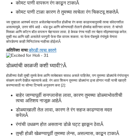
कोमट पाणी वापरून रंग काढून टाका
Â
कोमट पाणी टाळा कारण ते तुमच्या त्वचेला रंग चिकटवू शकते
Â
जर तुम्हाला आश्चर्य वाटत असेल
चेहऱ्यावरील होळीचा रंग कसा काढायचा
तुमची त्वचा संवेदनशील
असल्यामुळे, उत्तर सोपे आहे - थंड दूध आणि कोणत्याही तेलाने होममेड क्लीन्सर वापरा. ते चांगले
मिसळा आणि कॉटन बॉल वापरून चेहऱ्यावर लावा. हे केवळ रंगच नाही तर चेहरा मॉइश्चरायझ करेल.
तुम्ही मध आणि दही असलेले घरगुती फेस पॅक वापरू शकता. या फेस पॅकमुळे रंगांमुळे येणारा
कोरडेपणा काही मिनिटांतच नाहीसा होईल!
Â
अतिरिक्त वाचा
:
कोरडी त्वचा कारणे
डोळ्यांची काळजी कशी घ्यावी
?
Â
होळीच्या वेळी तुम्ही तुमचे केस आणि त्वचेबाबत सावध असले पाहिजेत, पण तुमच्या डोळ्यांचे रंगांपासून
संरक्षण करणे देखील महत्त्वाचे आहे. रंग आत शिरून तुमच्या डोळ्यांना इजा होणार नाही याची खात्री
करण्यासाठी या सोप्या टिप्सचे अनुसरण करा [
2
]:
बाहेर जाण्यापूर्वी सनग्लासेस लावा, कारण तुमच्या डोळ्याभोवतीची
त्वचा अतिशय नाजूक आहे
Â
डोळ्याखाली तेल लावा, कारण ते रंग सहज काढण्यास मदत
करेल
Â
रंगांची उधळण होत असताना डोळे घट्ट झाकून ठेवा
Â
तुम्ही होळी खेळण्यापूर्वी तुमच्या लेन्स, असल्यास, काढून टाका
Â