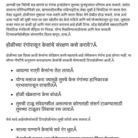
आणखी एक चिंतेची बाब म्हणजे या रंगांचा इनहेलेशन तुमच्या फुफ्फुसांवर परिणाम करू शकतो. सर्वात
सामान्य परिस्थितींपैकी एक, म्हणतात
ऍलर्जीक राहिनाइटिस,
जेव्हा तुम्ही हे सिंथेटिक रंग श्वास घेता
तेव्हा उद्भवते. होळीनंतर तुम्हाला नाक वाहणे आणि सतत शिंका येणे देखील होऊ शकते. याचा अर्थ
असा नाही की तुम्ही स्वतःला एका खोलीत बंद केले पाहिजे आणि सर्व मौजमजेपासून दूर राहा. तुम्हाला
फक्त स्वतःला काही पूर्व आणि नंतर तयार करायचं आहे.
होळी टिप्स
. थोड घे
होळीची खबरदारी
आणि
सिंथेटिक रंगांऐवजी सेंद्रिय रंग निवडा. योग्य मिळविण्यासाठी
त्वचा आणि केस काळजी
टिप्स
वळणे
होळी
एक संस्मरणीय दिवस म्हणून, वाचा.
Â
होळीच्या रंगांपासून केसांचे संरक्षण कसे करावे
?
Â
होळीच्या एक दिवस आधी केसांना कंडिशन करणे महत्वाचे आहे जेणेकरून रंगांना इजा होणार नाही. या
सोप्या गोष्टींचे अनुसरण करा
आपल्या केसांची काळजी घेण्यासाठी टिपा
होळीच्या आधी.
Â
आदल्या रात्री केसांना तेल लावा
Â
योग्य मसाज करा ज्यामुळे तुमचे केस रंगांच्या हानिकारक
प्रभावापासून वाचतील
Â
होळी खेळताना केस बांधा
Â
तुमची टाळू संवेदनशील असल्यास कोणताही संसर्ग टाळण्यासाठी
तुमच्या टाळूवर लिंबाचा रस लावा
Â
येथे साधे आहेत
केसांसाठी टिपा
होळीनंतर तुम्ही फॉलो करू शकता:
Â
साध्या पाण्याने केसांचे सर्व रंग धुवा
Â