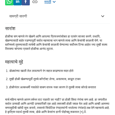
मराठी
सामग्री सारणी
सारांश
होळीच्या रंगांपासून केसांचे संरक्षण कसे करावे?Â
होळीचा सण म्हणजे रंग खेळणे आणि आपल्या प्रियजनांसोबत हा प्रसंग साजरा करणे. तथापि,
खेळण्यासाठी बाहेर पडण्यापूर्वी सर्वात महत्त्वाचा भाग म्हणजे त्वचा आणि केसांची काळजी घेणे. या
या होळीचे अनुसरण करण्यासाठी सोप्या टिप्स
ब्लॉगमध्ये तुमच्यासाठी त्वचेची आणि केसांची काळजी घेण्याच्या सर्वोत्तम टिप्स आहेत ज्या तुम्ही शक्य
तितक्या चांगल्या प्रकारे होळीचा आनंद लुटता.
काय वेगळे आहेतनिरोगी त्वचा टिपाहोळीच्या आधी आणि नंतर तुम्हाला
फॉलो करण्याची गरज आहे का?Â
महत्वाचे मुद्दे
डोळ्यांची काळजी कशी घ्यावी?Â
डोळ्यांच्या खाली तेल लावल्याने रंग सहज काढण्यास मदत होते
तुम्ही होळी खेळण्यापूर्वी तुमचे कॉन्टॅक्ट लेन्स, असल्यास, काढून टाका
होळीनंतर अल्कधर्मी नसलेले साबण वापरू नका कारण ते तुमची त्वचा कोरडे करतात
मार्च महिना म्हणजे आपण वर्षभर वाट पाहतो! का नाही? हा होळी किंवा रंगांचा सण आहे. हा जगातील
सर्वात उत्साही आणि आनंदी उत्सवांपैकी एक आहे.
जसजशी होळी जवळ येत आहे आणि आम्ही आमच्या
सणासुदीची खरेदी सुरू करतो, तसतसे सिंथेटिक रंगद्रव्यांनी भरलेल्या रंगांकडे लक्ष देणे महत्त्वाचे आहे.
हे कृत्रिम पदार्थ तुमची त्वचा, डोळे आणि केसांना हानी पोहोचवू शकतात [
१
].
Â