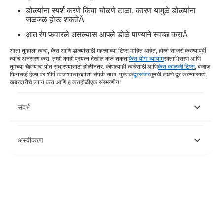
डोळ्यांना स्पर्श करणे किंवा चोळणे टाळा, कारण यामुळे डोळ्यांना
जळजळ होऊ शकते
Â
आत रंग फवारले असल्यास आपले डोळे पाण्याने स्वच्छ करा
Â
आता तुम्हाला त्वचा, केस आणि डोळ्यांसाठी महत्त्वाच्या टिप्स माहित आहेत, होळी साजरी करण्यापूर्वी
त्यांचे अनुसरण करा. तुम्ही काही प्रयत्न देखील करू शकता
फेस योगा व्यायाम
रक्ताभिसरण आणि
तुमच्या चेहऱ्याचा पोत सुधारण्यासाठी होळीनंतर. कोणत्याही त्वचेसाठी आणि
केस काळजी टिप्स
, बजाज
फिनसर्व्ह हेल्थ वर शीर्ष त्वचाशास्त्रज्ञांशी संपर्क साधा. पुस्तक
दूरसंचार
तुमची लक्षणे दूर करण्यासाठी.
खबरदारीचे उपाय करा आणि हे करा
होळी
एक संस्मरणीय!
संदर्भ
https://www.nature.com/articles/eye2017223
अस्वीकरण
https://www.sciencedirect.com/science/article/abs/pii/S0304389406
कृपया लक्षात घ्या की हा लेख केवळ माहितीच्या उद्देशाने आहे आणि बजाज फिनसर्व्ह हेल्थ
लिमिटेड (“BFHL”) कोणतीही जबाबदारी घेत नाही लेखक/समीक्षक/प्रवर्तकाने व्यक्त केलेले/
दिलेले विचार/सल्ला/माहिती. हा लेख कोणत्याही वैद्यकीय सल्ल्याचा पर्याय म्हणून विचारात घेऊ
नये, निदान किंवा उपचार. नेहमी तुमच्या विश्वासू डॉक्टर/पात्र आरोग्य सेवेचा सल्ला घ्या
आपल्या वैद्यकीय स्थितीचे मूल्यांकन करण्यासाठी व्यावसायिक. वरील लेखाचे पुनरावलोकन
कोणत्याही माहितीसाठी किंवा कोणत्याही नुकसानीसाठी पात्र डॉक्टर आणि BFHL जबाबदार
नाहीत कोणत्याही तृतीय पक्षाद्वारे प्रदान केलेल्या सेवा.