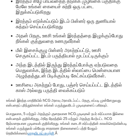
இரத்தம் கீழே பாய்வதைத் தடுக்க முழங்கை பகுதிக்கு
மேலே உங்கள் கையைச் சுற்றி ஒரு பட்டை
இறுக்கப்படுகிறது
இரத்தம் எடுக்கப்படும் இடம் பின்னர் ஒரு துணியால்
சுத்தம் செய்யப்படுகிறது
அதன் பிறகு, ஊசி உங்கள் இரத்தத்தை இழுக்கும்போது
நீங்கள் குத்துவதை உணருவீர்கள்
மீள் இசைக்குழு பின்னர் அகற்றப்பட்டு, ஊசி
செருகப்பட்ட இடம் பருத்தியால் மூடப்பட்டிருக்கும்
அந்த இடத்தில் இருந்து இரத்தப்போக்கு ஏற்படுவதை
மெதுவாக்க, இந்த இடத்தில் ஸ்வாப்பை மென்மையான
அழுத்தத்துடன் பிடிக்கும்படி கேட்கப்படுவீர்கள்.
ஊசியை அகற்றும் போது, ​​பஞ்சர் செய்யப்பட்ட இடத்தில்
காஸ் அல்லது பருத்தி வைக்கப்படும்
உங்கள் இரத்த மாதிரியில் hCG அளவு அளவிடப்பட்ட பிறகு, எப்படி முன்னேறுவது
என்பதைப் புரிந்துகொள்ள உங்கள் மருத்துவரிடம் முடிவுகளைப் பகிரவும்.
பொதுவாக, 5 மற்றும் அதற்கும் குறைவான hCG முடிவுகள் நபர் கர்ப்பமாக இல்லை
என்பதைக் குறிக்கிறது, அதே நேரத்தில் 25 மற்றும் அதற்கு மேற்பட்ட hCG
நேர்மறையான முடிவைக் குறிக்கிறது. உங்கள் கடைசி கர்ப்பத்தின் காலக்கெடுவின்படி
உங்கள் மருத்துவர் பல்வேறு சாதாரண நிலைகளைப் பற்றி மேலும்
தெரிவிக்கலாம்
மாதவிடாய் சுழற்சி
.Â