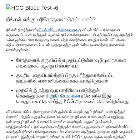
நீங்கள் எங்கு பரிசோதனை செய்யலாம்?
நீங்கள் நிகழ்த்தலாம்
வீட்டில் கர்ப்ப பரிசோதனை
ஒரு வீட்டில் கர்ப்ப பரிசோதனை
கருவியைப் பயன்படுத்துதல் ஆனால் ஆய்வக சோதனையுடன் ஒப்பிடும்போது அவற்றில்
உள்ள முக்கியமான வேறுபாடுகளைப் பற்றி எச்சரிக்கையாக இருங்கள். வீட்டிலேயே
கர்ப்ப பரிசோதனையைப் பயன்படுத்துவதற்கு முன் பின்வருவனவற்றை நினைவில்
கொள்ளுங்கள்:
சோதனைக் கருவியில் எழுதப்பட்டுள்ள வழிமுறைகளை
கவனமாகப் படித்து பின்பற்றவும்
தவறிய மாதவிடாய்க்குப் பிறகு பரிந்துரைக்கப்பட்ட
நாட்களின் எண்ணிக்கைக்காக காத்திருங்கள்
முதலில் இருந்து ஒரு மாதிரியை எடுத்துக்
கொள்ளுங்கள்
சிறுநீர் சோதனை
ஏனெனில் இது
பொதுவாக மிக உயர்ந்த hCG அளவைக் கொண்டுள்ளது
வீட்டிலேயே கர்ப்ப பரிசோதனையின் துல்லியம் பெரும்பாலும் நீங்கள் பயன்படுத்தும்
பிராண்ட் மற்றும் அது நல்ல நிலையில் உள்ளதா இல்லையா என்பதைப் பொறுத்தது
என்பதையும் நீங்கள் நினைவில் கொள்ள வேண்டும். அதுமட்டுமல்லாமல்,
பரிந்துரைக்கப்பட்ட நாட்களுக்கு காத்திருக்க வேண்டியது அவசியம், ஏனெனில் கர்ப்ப
காலத்தில் நீங்கள் பரிசோதனையை மிக விரைவாக எடுத்தால், தவறான எதிர்மறையைப்
பெறலாம். இதற்குக் காரணம், உங்கள் உடலில் hCG உருவாக அதிக நேரம் எடுக்கும்.