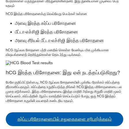
மேற்கொள்ள மருத்துவர்கள் பரிந்துரைக்கின்றனர். இது துல்லியமான முடிவைப் பெற
உதவும்
hCG இரத்த பரிசோதனைக்கு வெவ்வேறு பெயர்கள் உள்ளன
அளவு இரத்த கர்ப்ப பரிசோதனை
பீட்டா-எச்சிஜி இரத்த பரிசோதனை
அளவு சீரியல் பீட்டா-எச்சிஜி இரத்த பரிசோதனை
hCG ஆய்வக சோதனை பற்றி மனதில் கொள்ள வேண்டிய மிக முக்கியமான
விஷயங்களைத் தெரிந்துகொள்ள தொடர்ந்து படிக்கவும்.
hCG இரத்த பரிசோதனை: இது ஏன் நடத்தப்படுகிறது?
மேலே குறிப்பிட்டுள்ளபடி, hCG ஆய்வக சோதனையின் முக்கிய நோக்கம் கர்ப்பத்தை
தீர்மானிப்பதாகும். கர்ப்பத்தை உறுதிப்படுத்த நீங்கள் hCG இரத்த பரிசோதனையை பல
முறை எடுக்கலாம். இந்த பரிசோதனையை இரத்த மாதிரி அல்லது சிறுநீர் மாதிரி மூலம்
செய்யலாம். கர்ப்பத்தின் ஆரம்ப வாரத்தில் செய்யப்படும் போது, ​​ஒரு hCG இரத்தப்
பரிசோதனை கருவின் வயதைக் கண்டறிய உதவும்.
கர்ப்ப பரிசோதனையில் சலுகைகளை சரிபார்க்கவும்