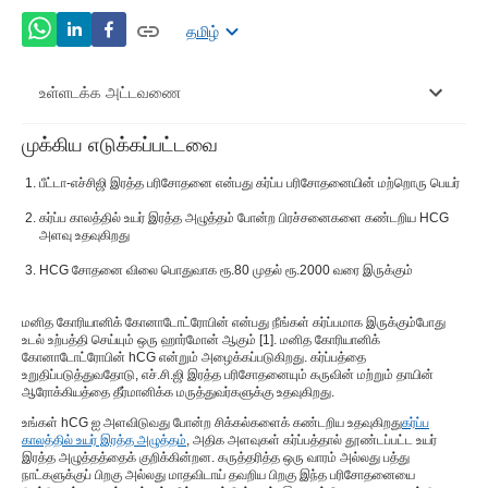
தமிழ்
உள்ளடக்க அட்டவணை
முக்கிய எடுக்கப்பட்டவை
hCG இரத்த பரிசோதனை: இது ஏன் நடத்தப்படுகிறது?
பீட்டா-எச்சிஜி இரத்த பரிசோதனை என்பது கர்ப்ப பரிசோதனையின் மற்றொரு பெயர்
hCG இரத்த பரிசோதனைக்கான செயல்முறை என்ன?
கர்ப்ப காலத்தில் உயர் இரத்த அழுத்தம் போன்ற பிரச்சனைகளை கண்டறிய HCG
அளவு உதவுகிறது
நீங்கள் எங்கு பரிசோதனை செய்யலாம்?
HCG சோதனை விலை பொதுவாக ரூ.80 முதல் ரூ.2000 வரை இருக்கும்
hCG இரத்த பரிசோதனையின் துல்லியம் என்ன?
மனித கோரியானிக் கோனாடோட்ரோபின் என்பது நீங்கள் கர்ப்பமாக இருக்கும்போது
உடல் உற்பத்தி செய்யும் ஒரு ஹார்மோன் ஆகும் [1]. மனித கோரியானிக்
கோனாடோட்ரோபின் hCG என்றும் அழைக்கப்படுகிறது. கர்ப்பத்தை
உறுதிப்படுத்துவதோடு, எச்.சி.ஜி இரத்த பரிசோதனையும் கருவின் மற்றும் தாயின்
ஆரோக்கியத்தை தீர்மானிக்க மருத்துவர்களுக்கு உதவுகிறது.
உங்கள் hCG ஐ அளவிடுவது போன்ற சிக்கல்களைக் கண்டறிய உதவுகிறது
கர்ப்ப
காலத்தில் உயர் இரத்த அழுத்தம்
, அதிக அளவுகள் கர்ப்பத்தால் தூண்டப்பட்ட உயர்
இரத்த அழுத்தத்தைக் குறிக்கின்றன. கருத்தரித்த ஒரு வாரம் அல்லது பத்து
நாட்களுக்குப் பிறகு அல்லது மாதவிடாய் தவறிய பிறகு இந்த பரிசோதனையை