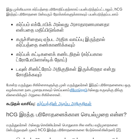
இது முக்கியமாக கர்ப்பத்தை பரிசோதிப்பதற்காகப் பயன்படுத்தப்பட்டாலும், hCG
இரத்தப் பரிசோதனை பின்வரும் நோக்கங்களுக்காகவும் பயன்படுத்தப்படலாம்
கர்ப்பம் எக்டோபிக் அல்லது அசாதாரணமானதா
என்பதை மதிப்பிடுங்கள்
கருச்சிதைவு ஏற்பட அதிக வாய்ப்பு இருந்தால்
கர்ப்பத்தை கண்காணிக்கவும்
கர்ப்பக் கட்டிகளைக் கண்டறிதல் (கர்ப்பகால
ட்ரோபோபிளாஸ்டிக் நோய்)
டவுன் சிண்ட்ரோம் அறிகுறிகள் இருக்கிறதா என்று
சோதிக்கவும்
போன்ற மருத்துவ சிகிச்சைகளுக்கு முன் மருத்துவர்கள் இந்தப் பரிசோதனையை ஒரு
வழக்கமான நடைமுறையாகவும் செய்யலாம்
கீமோதெரபி
அல்லது கருவுக்கு தீங்கு
விளைவிக்கும் அறுவை சிகிச்சைகள்.
கூடுதல் வாசிப்பு:
கர்ப்பத்தின் ஆரம்ப அறிகுறிகள்
hCG இரத்த பரிசோதனைக்கான செயல்முறை என்ன?
மருத்துவர்கள் அல்லது செவிலியர்கள் பொதுவாக சில எளிய வழிமுறைகளை
பின்பற்றுவதன் மூலம் hCG இரத்த பரிசோதனைகளை மேற்கொள்கின்றனர் [2].