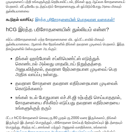
முடிவுகளைப் பற்றி உங்களுக்குத் தெரியாவிட்டால், நீங்கள் ஒரு ஆய்வக சோதனையைப்
பெறலாம். வீட்டிலேயே நடத்தப்படும் சோதனைகளுடன் ஒப்பிடும்போது அவை மிகவும்
துல்லியமானவை
கூடுதல் வாசிப்பு:
இரத்த பரிசோதனையின் பொதுவான வகைகள்!
hCG இரத்த பரிசோதனையின் துல்லியம் என்ன?
கர்ப்ப பரிசோதனைகள் மற்ற சோதனைகளை விட ஒப்பீட்டளவில் மிகவும்
துல்லியமானவை. ஆனால் சில நேரங்களில் நீங்கள் தவறான முடிவைப் பெறலாம். இந்த
நிகழ்வுகளில் பின்வருவன அடங்கும்:
நீங்கள் ஹார்மோன் சப்ளிமெண்ட்ஸ் எடுத்துக்
கொண்டால் அல்லது மாதவிடாய் நிறுத்தத்தை
அனுபவித்தால், தவறான நேர்மறையான முடிவைப் பெற
அதிக வாய்ப்பு உள்ளது.
தவறான சோதனை தவறான எதிர்மறையான முடிவைக்
கொடுக்கலாம்
உங்கள் உடல் போதுமான எச்.சி.ஜி உற்பத்தி செய்யாததால்,
சோதனையை சீக்கிரம் எடுப்பது தவறான எதிர்மறையை
உங்களுக்குத் தரும்
பீட்டா hCG சோதனைச் செலவு ரூ.80 முதல் ரூ.2000 வரை இருக்கலாம், நீங்கள்
இருக்கும் இடத்தைப் பொறுத்தும், பரிசோதனை செய்யத் தேர்வுசெய்யும் இடத்தையும்
பொறுத்து. சிறந்த கட்டணங்கள் மற்றும் அணுகல் வசதிக்காக, உங்களால்