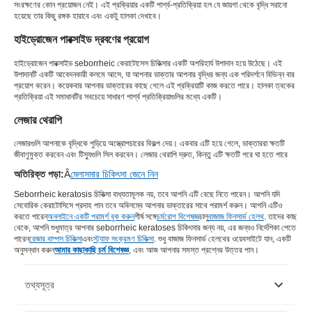
সংরক্ষণের কোন প্রয়োজন নেই। এই প্রক্রিয়ার একটি পার্শ্ব-প্রতিক্রিয়া হল যে জায়গা থেকে বৃদ্ধি সরানো
হয়েছে তার কিছু রঙ্গক হারাবে এবং একটু হালকা দেখাবে।
হাইড্রোজেন পারক্সাইড দ্রবণের প্রয়োগ
হাইড্রোজেন পারক্সাইড seborrheic কেরাটোসেস চিকিত্সার একটি অপরিহার্য উপাদান হয়ে উঠেছে। এই
উপাদানটি একটি আবেদনকারী কলমে আসে, যা আপনার ডাক্তার আপনার বৃদ্ধির জন্য এক পরিদর্শনে বিভিন্ন বার
প্রয়োগ করেন। কয়েকবার আপনার ডাক্তারের কাছে গেলে এই প্রক্রিয়াটি কাজ করতে পারে। হালকা ত্বকের
প্রতিক্রিয়া এই সমাধানটির সবচেয়ে সাধারণ পার্শ্ব প্রতিক্রিয়াগুলির মধ্যে একটি।
লেজার থেরাপি
লেজারগুলি আপনাকে বৃদ্ধিকে পুড়িয়ে অস্ত্রোপচারের বিকল্প দেয়। একবার এটি হয়ে গেলে, ডাক্তাররা ক্ষতটি
জীবাণুমুক্ত করবেন এবং টিস্যুগুলি সিল করবেন। লেজার থেরাপি দ্রুত, কিন্তু এটি ক্ষতটি পরে ঘা হতে পারে
অতিরিক্ত পড়া:
Â
মেলাসমার চিকিৎসা জেনে নিন
Seborrheic keratosis চিকিত্সা বাধ্যতামূলক নয়, তবে আপনি এটি বেছে নিতে পারেন। আপনি যদি
সেবোরিক কেরাটোসিসে প্রদাহ পান তবে অবিলম্বে আপনার ডাক্তারের সাথে পরামর্শ করুন। আপনি এটিও
করতে পারেন
অনলাইনে একটি পরামর্শ বুক করুন
শীর্ষ সঙ্গে
চর্মরোগ বিশেষজ্ঞ
চালু
বাজাজ ফিনসার্ভ হেলথ
. তাদের কাছ
থেকে, আপনি শুধুমাত্র আপনার seborrheic keratoses চিকিৎসার জন্য নয়, এর জন্যও নির্দেশিকা পেতে
পারেন
রেজার বাম্পস চিকিত্সা
এবং
স্ট্যাফ সংক্রমণ চিকিত্সা
. শুধু বাজাজ ফিনসার্ভ হেলথের ওয়েবসাইটে যান, একটি
অনুসন্ধান করুন
আমার কাছাকাছি চর্ম বিশেষজ্ঞ
, এবং আজ আপনার সমস্ত প্রশ্নের উত্তর পান।
তথ্যসূত্র