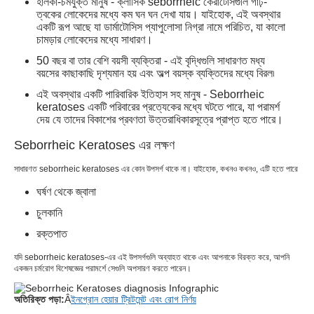
হালকা-চর্মযুক্ত মানুষ - ক্লাসিক seborrheic কেরাটোসগুলি গাঢ়-
ত্বকের লোকেদের মধ্যে কম ঘন ঘন দেখা যায়। যাইহোক, এই অবস্থার
একটি রূপ আছে যা ডার্মাটোসিস প্যাপুলোসা নিগ্রা নামে পরিচিত, যা কালো
চামড়ার লোকেদের মধ্যে সাধারণ।
50 বছর বা তার বেশি বয়সী ব্যক্তিরা - এই বৃদ্ধিগুলি সাধারণত মধ্য
বয়সের কাছাকাছি দৃশ্যমান হয় এবং অল্প বয়স্ক ব্যক্তিদের মধ্যে বিরল৷
এই অবস্থার একটি পারিবারিক ইতিহাস সহ মানুষ - Seborrheic
keratoses একটি পরিবারের প্রত্যেকের মধ্যে ঘটতে পারে, যা পরামর্শ
দেয় যে তাদের বিকাশের প্রবণতা উত্তরাধিকারসূত্রে প্রাপ্ত হতে পারে।
Seborrheic Keratoses এর লক্ষণ
সাধারণত seborrheic keratoses এর কোন উপসর্গ থাকে না। যাইহোক, কখনও কখনও, এটি হতে পারে
ঘর্ষণ থেকে জ্বালা
চুলকানি
রক্তপাত
যদি seborrheic keratoses-এর এই উপসর্গগুলি অব্যাহত থাকে এবং আপনাকে বিরক্ত করে, আপনি
একজন চর্মরোগ বিশেষজ্ঞের পরামর্শে সেগুলি অপসারণ করতে পারেন।
অতিরিক্ত পড়া:
Â
ইনগ্রোন হেয়ার ট্রিটমেন্ট এবং রোগ নির্ণয়