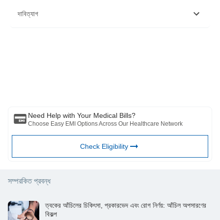
https://www.ncbi.nlm.nih.gov/books/NBK545285/
দাবিত্যাগ
দয়া করে মনে রাখবেন যে এই নিবন্ধটি শুধুমাত্র তথ্যগত উদ্দেশ্যে তৈরি করা হয়েছে এবং বাজাজ
ফিনসার্ভ হেলথ লিমিটেড (“BFHL”) কোনো দায়িত্ব বহন করে না লেখক/পর্যালোচক/প্রবর্তক কর্তৃক
প্রকাশিত মতামত/পরামর্শ/তথ্যের। এই নিবন্ধটিকে কোনো চিকিৎসা পরামর্শের বিকল্প হিসেবে বিবেচনা
করা উচিত নয়, রোগ নির্ণয় বা চিকিত্সা। সর্বদা আপনার বিশ্বস্ত চিকিত্সক/যোগ্য স্বাস্থ্যসেবার সাথে
পরামর্শ করুন আপনার চিকিৎসা অবস্থা মূল্যায়ন পেশাদার. উপরের নিবন্ধটি একটি দ্বারা পর্যালোচনা করা
হয়েছে যোগ্য ডাক্তার এবং BFHL কোনো তথ্যের জন্য কোনো ক্ষতির জন্য দায়ী নয় অথবা কোনো
তৃতীয় পক্ষের দ্বারা প্রদত্ত পরিষেবা।
Need Help with Your Medical Bills?
Choose Easy EMI Options Across Our Healthcare Network
Check Eligibility
সম্পরকিত প্রবন্ধ
ত্বকের আঁচিলের চিকিৎসা, প্রকারভেদ এবং রোগ নির্ণয়: আঁচিল অপসারণের
বিকল্প