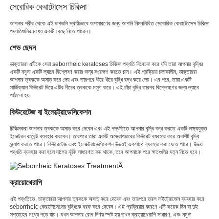
সেবোরিক কেরাটোসেস চিকিত্সা
আপনার শরীর থেকে এই দাগগুলি স্থায়ীভাবে অপসারণের জন্য আপনি নিম্নলিখিত সেবোরিক কেরাটোসেস চিকিত্সা
পদ্ধতিগুলির মধ্যে একটি বেছে নিতে পারেন।
শেভ ছেদন
ডাক্তাররা এটিকে সেরা seborrheic keratoses চিকিত্সা পদ্ধতি বিবেচনা করে যদি তারা আপনার বৃদ্ধির
একটি নমুনা একটি ল্যাবে বিশ্লেষণ করার জন্য সংরক্ষণ করতে চান। এই প্রক্রিয়া চলাকালীন, ডাক্তাররা
আপনার ত্বককে অসাড় করে দেয় এবং তারপরে ধীরে ধীরে বৃদ্ধি বন্ধ করে দেয়। এর পরে, তারা একটি
সার্জিক্যাল কিউরেট দিয়ে এটির নীচের ত্বককে মসৃণ করে। এই চাঁচা বৃদ্ধি তারপর বিশ্লেষণের জন্য ল্যাবে
পাঠানো হয়.
কিউরেটেজ বা ইলেক্ট্রোডেসিকেশন
চিকিত্সকরা আপনার ত্বককে অসাড় করে দেবেন এবং এই পদ্ধতিতে আপনার বৃদ্ধি বন্ধ করতে একটি লক্ষ্যযুক্ত
ইলেক্ট্রন কারেন্ট ব্যবহার করবেন। তারপরে তারা একটি অস্ত্রোপচারের কিউরেট ব্যবহার করে অবশিষ্ট বৃদ্ধি
স্ক্র্যাপ করতে পারে। কিউরেটেজ এবং ইলেক্ট্রোডেসিকেশন উভয়ই একসাথে ব্যবহার করা যেতে পারে। উভয়
পদ্ধতি ব্যবহার করা হলে দাগের ঝুঁকি সাধারণত কম থাকে, তবে আপনাকে পরে ক্ষতগুলির যত্ন নিতে হবে।
ক্রায়োথেরাপি
এই পদ্ধতিতে, ডাক্তাররা আপনার ত্বককে অসাড় করে দেবেন এবং তারপরে তরল নাইট্রোজেন ব্যবহার করে
seborrheic কেরাটোসেসের বৃদ্ধিকে বরফ করে দেবেন। এই প্রক্রিয়ার কারণে এটি কয়েক দিন বা দুই
সপ্তাহের মধ্যে পড়ে যায়। যখন আপনার রোগ নির্ণয় স্পষ্ট হয় তখন ক্রায়োথেরাপি সাধারণ, এবং নমুনা