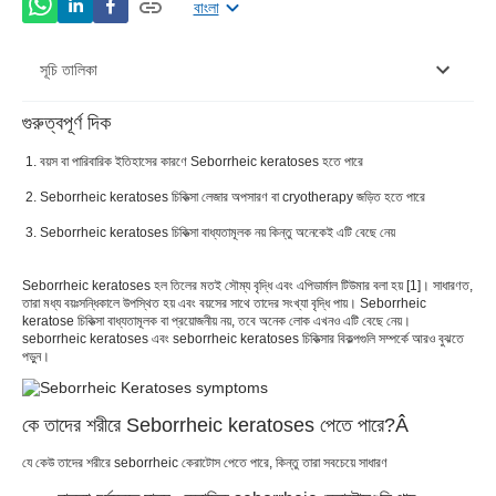
বাংলা
সূচি তালিকা
গুরুত্বপূর্ণ দিক
কে তাদের শরীরে Seborrheic keratoses পেতে পারে?Â
বয়স বা পারিবারিক ইতিহাসের কারণে Seborrheic keratoses হতে পারে
Seborrheic Keratoses এর লক্ষণ
Seborrheic keratoses চিকিত্সা লেজার অপসারণ বা cryotherapy জড়িত হতে পারে
সেবোরিক কেরাটোসেস চিকিত্সা
Seborrheic keratoses চিকিত্সা বাধ্যতামূলক নয় কিন্তু অনেকেই এটি বেছে নেয়
Seborrheic keratoses হল তিলের মতই সৌম্য বৃদ্ধি এবং এপিডার্মাল টিউমার বলা হয় [1]। সাধারণত,
তারা মধ্য বয়ঃসন্ধিকালে উপস্থিত হয় এবং বয়সের সাথে তাদের সংখ্যা বৃদ্ধি পায়। Seborrheic
keratose চিকিত্সা বাধ্যতামূলক বা প্রয়োজনীয় নয়, তবে অনেক লোক এখনও এটি বেছে নেয়।
seborrheic keratoses এবং seborrheic keratoses চিকিত্সার বিকল্পগুলি সম্পর্কে আরও বুঝতে
পড়ুন।
কে তাদের শরীরে Seborrheic keratoses পেতে পারে?Â
যে কেউ তাদের শরীরে seborrheic কেরাটোস পেতে পারে, কিন্তু তারা সবচেয়ে সাধারণ