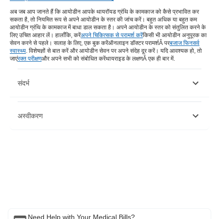
अब जब आप जानते हैं कि आयोडीन आपके थायरॉयड ग्रंथि के कामकाज को कैसे प्रभावित कर
सकता है, तो नियमित रूप से अपने आयोडीन के स्तर की जांच करें। बहुत अधिक या बहुत कम
आयोडीन ग्रंथि के कामकाज में बाधा डाल सकता है। अपने आयोडीन के स्तर को संतुलित करने के
लिए उचित आहार लें। हालाँकि, करें
अपने चिकित्सक से परामर्श करें
किसी भी आयोडीन अनुपूरक का
सेवन करने से पहले। सलाह के लिए, एक बुक करें
ऑनलाइन डॉक्टर परामर्श
Â पर
बजाज फिनसर्व
स्वास्थ्य
. विशेषज्ञों से बात करें और आयोडीन सेवन पर अपने संदेह दूर करें। यदि आवश्यक हो, तो
जाएं
रक्त परीक्षण
और अपने सभी को संबोधित करें
थायराइड के लक्षण
Â एक ही बार में.
संदर्भ
https://my.clevelandclinic.org/health/diseases/8541-thyroid-
अस्वीकरण
disease
https://www.ncbi.nlm.nih.gov/pmc/articles/PMC3976240/
https://pubmed.ncbi.nlm.nih.gov/30891786/
कृपया ध्यान दें कि यह लेख केवल सूचनात्मक उद्देश्यों के लिए है और बजाज फिनसर्व हेल्थ
लिमिटेड ('बीएफएचएल') की कोई जिम्मेदारी नहीं है लेखक/समीक्षक/प्रवर्तक द्वारा व्यक्त/दिए
गए विचारों/सलाह/जानकारी का। इस लेख को किसी चिकित्सकीय सलाह का विकल्प नहीं
माना जाना चाहिए, निदान या उपचार। हमेशा अपने भरोसेमंद चिकित्सक/योग्य स्वास्थ्य सेवा
से परामर्श लें आपकी चिकित्सा स्थिति का मूल्यांकन करने के लिए पेशेवर। उपरोक्त आलेख
की समीक्षा द्वारा की गई है योग्य चिकित्सक और BFHL किसी भी जानकारी या के लिए किसी
भी नुकसान के लिए ज़िम्मेदार नहीं है किसी तीसरे पक्ष द्वारा प्रदान की जाने वाली सेवाएं।
Need Help with Your Medical Bills?