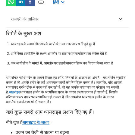
हिंदी
सामग्री की तालिका
रिपोर्ट के मुख्य अंश
यहां कुछ सबसे आम थायराइड लक्षण दिए गए हैं।
थायराइड के लक्षण और आपके आयोडीन का स्तर आपस में जुड़े हुए हैं
सामान्य आयोडीन स्तर क्या है और आयोडीन युक्त खाद्य पदार्थ क्या
अतिरिक्त आयोडीन के लक्षण आमतौर पर हाइपरथायरायडिज्म का संकेत देते हैं
हैं?
कम आयोडीन के मामले में, आमतौर पर हाइपोथायरायडिज्म का निदान किया जाता है
आयोडीन और थायराइड रोग कैसे जुड़े हुए हैं?
आयोडीन का सेवन अतिरिक्त थायराइड लक्षणों से कैसे जुड़ा है?
थायरॉयड ग्रंथि गर्दन के सामने स्थित एक छोटा तितली के आकार का अंग है। यह हार्मोन स्रावित
करता है जो आपके शरीर के कई आवश्यक कार्यों को नियंत्रित करता है। हालाँकि, यदि आपकी
थायरॉयड ग्रंथि ठीक से काम नहीं कर रही है, तो यह आपके चयापचय को परेशान कर सकती
आयोडीन और हाइपोथायरायडिज्म कैसे जुड़े हुए हैं?
है
.
थाइरोइड
थायराइड हार्मोन के अत्यधिक स्राव के कारण लक्षण उत्पन्न हो सकते हैं, जिसके
परिणामस्वरूप हाइपरथायरायडिज्म हो सकता है और अपर्याप्त थायराइड हार्मोन के कारण
अपने शरीर में आयोडीन के स्तर का परीक्षण कैसे करें?
हाइपोथायरायडिज्म भी हो सकता है।
यहां कुछ सबसे आम थायराइड लक्षण दिए गए हैं।
नीचे कुछ हैं
थायराइड के लक्षण
:-
वजन का तेजी से घटना या बढ़ना