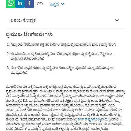
ಕನ್ನಡ
ವಿಷಯ ಕೋಷ್ಟಕ
ಪ್ರಮುಖ ಟೇಕ್ಅವೇಗಳು
ಪಾಲಕದಂತಹ ರೋಗನಿರೋಧಕ ಶಕ್ತಿಗಾಗಿ ಹಸಿರು ಎಲೆಗಳ
ತರಕಾರಿಗಳನ್ನು ಸೇವಿಸಿ
ನಿಮ್ಮ ರೋಗನಿರೋಧಕ ಶಕ್ತಿ ತರಕಾರಿಗಳ ಪಟ್ಟಿಯಲ್ಲಿ ಯಾವಾಗಲೂ ಪಾಲಕವನ್ನು ಸೇರಿಸಿ
ಬೆಂಡೆಕಾಯಿ ಮತ್ತು ಕೋಸುಗಡ್ಡೆ ರೋಗನಿರೋಧಕ ಶಕ್ತಿಯನ್ನು ಹೆಚ್ಚಿಸಲು ಪೌಷ್ಟಿಕಾಂಶ-
ಕೋಸುಗಡ್ಡೆಯನ್ನು ಸೇವಿಸಿ ಮತ್ತು ನಿಮ್ಮ ದೇಹದ ರೋಗನಿರೋಧಕ
ದಟ್ಟವಾದ ತರಕಾರಿಗಳಾಗಿವೆ
ಶಕ್ತಿಯನ್ನು ಹೆಚ್ಚಿಸಿಕೊಳ್ಳಿ
ರೋಗನಿರೋಧಕ ಶಕ್ತಿಯನ್ನು ಹೆಚ್ಚಿಸಲು ಗುಣಮಟ್ಟದ ಪೋಷಣೆಯನ್ನು ಪಡೆಯುವುದು
ಬೆಂಡೆಕಾಯಿ ಅಥವಾ ಲೇಡಿ ಫಿಂಗರ್ ತಿನ್ನುವ ಮೂಲಕ ನಿಮ್ಮ
ಮುಖ್ಯವಾಗಿದೆ
LDL ಅನ್ನು ಕಡಿಮೆ ಮಾಡಿ
ರೋಗನಿರೋಧಕ ಶಕ್ತಿ ನಿರ್ಮಾಣಕ್ಕೆ ಅಗತ್ಯವಾದ ಪೋಷಣೆಯನ್ನು ಒದಗಿಸುವಲ್ಲಿ ತರಕಾರಿಗಳು
ಕ್ಯಾರೆಟ್ ನಂತಹ ಬೀಟಾ ಕ್ಯಾರೋಟಿನ್ ಭರಿತ ಆಹಾರಗಳನ್ನು
ಪ್ರಮುಖ ಪಾತ್ರವಹಿಸುತ್ತವೆ. ವಿಟಮಿನ್ ಸಿ ಮತ್ತು ಬೀಟಾ ಕ್ಯಾರೋಟಿನ್ ಹೊಂದಿರುವ ತರಕಾರಿಗಳನ್ನು
ಸೇವಿಸಿ
ಸೇವಿಸುವುದರಿಂದ ನಿಮ್ಮ ರೋಗನಿರೋಧಕ ಶಕ್ತಿಯನ್ನು ಸುಧಾರಿಸಬಹುದು ಎಂದು ಅಧ್ಯಯನಗಳು
ತೋರಿಸುತ್ತವೆ [1]. ವಾಸ್ತವವಾಗಿ, ಸರಿಯಾದ ಪ್ರತಿರಕ್ಷಣಾ ವ್ಯವಸ್ಥೆಯನ್ನು ಕಾಪಾಡಿಕೊಳ್ಳಲು, ನಿಮ್ಮ
ಆಹಾರದಲ್ಲಿ ಕನಿಷ್ಠ ಮೂರು ಭಾಗಗಳ ತರಕಾರಿಗಳನ್ನು ಹೊಂದಲು ಸೂಚಿಸಲಾಗುತ್ತದೆ. ಎಲ್ಲಾ
ಬೀಟ್ರೂಟ್ನೊಂದಿಗೆ ಸ್ಥಿರವಾದ BP ಅನ್ನು ಕಾಪಾಡಿಕೊಳ್ಳಿ
ನಂತರ, ತರಕಾರಿಗಳು ಉತ್ಕರ್ಷಣ ನಿರೋಧಕಗಳು ಮತ್ತು ಅನೇಕ ಪ್ರಮುಖ ಪೋಷಕಾಂಶಗಳಿಂದ
ತುಂಬಿರುತ್ತವೆ. ಈ ಆಹಾರದ ಗುಂಪು ಫೈಬರ್ನಲ್ಲಿ ಸಮೃದ್ಧವಾಗಿದೆ ಮತ್ತು ಕಡಿಮೆ ಕ್ಯಾಲೋರಿಗಳನ್ನು
ನಿಮ್ಮ ರೋಗನಿರೋಧಕ ಶಕ್ತಿ ತರಕಾರಿಗಳ ಪಟ್ಟಿಯಲ್ಲಿ
ಹೊಂದಿದೆ. ಇದಕ್ಕೆ ಧನ್ಯವಾದಗಳು, ನೀವು ಚಿಂತಿಸಬೇಕಾಗಿಲ್ಲ
ತೂಕ ಹೆಚ್ಚಿಸಿಕೊಳ್ಳುವುದು
ಒಂದೋ!
ಅಣಬೆಗಳನ್ನು ಸೇರಿಸಿ
ತರಕಾರಿಗಳಲ್ಲಿನ ಬೀಟಾ ಕ್ಯಾರೋಟಿನ್ ಉರಿಯೂತವನ್ನು ಕಡಿಮೆ ಮಾಡಲು ಸಹಾಯ ಮಾಡುತ್ತದೆ,
ಆದರೆ ವಿಟಮಿನ್ ಇ ಮತ್ತು ಸಿ ಸ್ವತಂತ್ರ ರಾಡಿಕಲ್ಗಳನ್ನು ನಾಶಪಡಿಸುತ್ತದೆ. ಅದಕ್ಕಾಗಿಯೇ