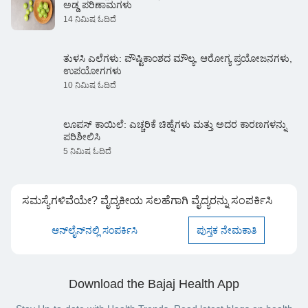
ಅಡ್ಡ ಪರಿಣಾಮಗಳು
14 ನಿಮಿಷ ಓದಿದೆ
ತುಳಸಿ ಎಲೆಗಳು: ಪೌಷ್ಟಿಕಾಂಶದ ಮೌಲ್ಯ, ಆರೋಗ್ಯ ಪ್ರಯೋಜನಗಳು,
ಉಪಯೋಗಗಳು
10 ನಿಮಿಷ ಓದಿದೆ
ಲೂಪಸ್ ಕಾಯಿಲೆ: ಎಚ್ಚರಿಕೆ ಚಿಹ್ನೆಗಳು ಮತ್ತು ಅದರ ಕಾರಣಗಳನ್ನು
ಪರಿಶೀಲಿಸಿ
5 ನಿಮಿಷ ಓದಿದೆ
ಸಮಸ್ಯೆಗಳಿವೆಯೇ? ವೈದ್ಯಕೀಯ ಸಲಹೆಗಾಗಿ ವೈದ್ಯರನ್ನು ಸಂಪರ್ಕಿಸಿ
ಆನ್‌ಲೈನ್‌ನಲ್ಲಿ ಸಂಪರ್ಕಿಸಿ
ಪುಸ್ತಕ ನೇಮಕಾತಿ
Download the Bajaj Health App