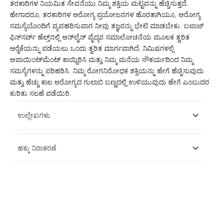
ತರಕಾರಿಗಳ ನಿಯಮಿತ ಸೇವನೆಯು ನಿಮ್ಮ ಶಕ್ತಿಯ ಮಟ್ಟವನ್ನು ಹೆಚ್ಚಿಸುತ್ತದೆ.
ಹೇಗಾದರೂ, ತರಕಾರಿಗಳ ಆರೋಗ್ಯ ಪ್ರಯೋಜನಗಳ ಹೊರತಾಗಿಯೂ, ಆರೋಗ್ಯ
ಸಮಸ್ಯೆಯೊಂದಿಗೆ ವ್ಯವಹರಿಸುವಾಗ ನೀವು ತಜ್ಞರನ್ನು ಭೇಟಿ ಮಾಡಬೇಕು. ಬಜಾಜ್
ಫಿನ್‌ಸರ್ವ್ ಹೆಲ್ತ್‌ನಲ್ಲಿ ಆನ್‌ಲೈನ್ ವೈದ್ಯರ ಸಮಾಲೋಚನೆಯ ಮೂಲಕ ತ್ವರಿತ
ಆರೈಕೆಯನ್ನು ಪಡೆಯಲು ಒಂದು ತ್ವರಿತ ಮಾರ್ಗವಾಗಿದೆ. ನಿಮಿಷಗಳಲ್ಲಿ
ಅಪಾಯಿಂಟ್‌ಮೆಂಟ್ ಕಾಯ್ದಿರಿಸಿ ಮತ್ತು ನಿಮ್ಮ ಮನೆಯ ಸೌಕರ್ಯದಿಂದ ನಿಮ್ಮ
ಸಮಸ್ಯೆಗಳನ್ನು ಪರಿಹರಿಸಿ. ನಿಮ್ಮ ರೋಗನಿರೋಧಕ ಶಕ್ತಿಯನ್ನು ಹೇಗೆ ಹೆಚ್ಚಿಸುವುದು
ಮತ್ತು ಹೆಚ್ಚು ಕಾಲ ಆರೋಗ್ಯದ ಗುಲಾಬಿ ಬಣ್ಣದಲ್ಲಿ ಉಳಿಯುವುದು ಹೇಗೆ ಎಂಬುದರ
ಕುರಿತು ಸಲಹೆ ಪಡೆಯಿರಿ.
ಉಲ್ಲೇಖಗಳು
https://www.pcrm.org/news/blog/foods-boost-immune-system
ಹಕ್ಕು ನಿರಾಕರಣೆ
https://pubmed.ncbi.nlm.nih.gov/23830380/
https://www.otpxpress.in/post/immunity-boosting-vegetables
https://timesofindia.indiatimes.com/life-style/health-
fitness/health-news/six-healthiest-vegetables-that-you-
ಈ ಲೇಖನವು ಕೇವಲ ಮಾಹಿತಿ ಉದ್ದೇಶಗಳಿಗಾಗಿ ಮಾತ್ರ ಎಂದು ದಯವಿಟ್ಟು ಗಮನಿಸಿ
should-include-in-your-diet/articleshow/85535574.cms
ಮತ್ತು ಬಜಾಜ್ ಫಿನ್‌ಸರ್ವ್ ಹೆಲ್ತ್ ಲಿಮಿಟೆಡ್ ('BFHL') ಯಾವುದೇ ಜವಾಬ್ದಾರಿಯನ್ನು
https://www.thehealthsite.com/fitness/health-benefits-green-
ಹೊರುವುದಿಲ್ಲ ಲೇಖಕರು/ವಿಮರ್ಶಕರು/ಉದ್ಘಾಟಕರು ವ್ಯಕ್ತಪಡಿಸಿದ/ನೀಡಿರುವ
leafy-vegetables-k0115-258852/
ಅಭಿಪ್ರಾಯಗಳು/ಸಲಹೆ/ಮಾಹಿತಿಗಳು. ಈ ಲೇಖನವನ್ನು ಯಾವುದೇ ವೈದ್ಯಕೀಯ ಸಲಹೆಗೆ
https://www.medicalnewstoday.com/articles/322412#which-
ಪರ್ಯಾಯವಾಗಿ ಪರಿಗಣಿಸಬಾರದು, ರೋಗನಿರ್ಣಯ ಅಥವಾ ಚಿಕಿತ್ಸೆ. ಯಾವಾಗಲೂ ನಿಮ್ಮ
foods-boost-the-immune-system
ವಿಶ್ವಾಸಾರ್ಹ ವೈದ್ಯರು/ಅರ್ಹ ಆರೋಗ್ಯ ರಕ್ಷಣೆಯನ್ನು ಸಂಪರ್ಕಿಸಿ ನಿಮ್ಮ ವೈದ್ಯಕೀಯ