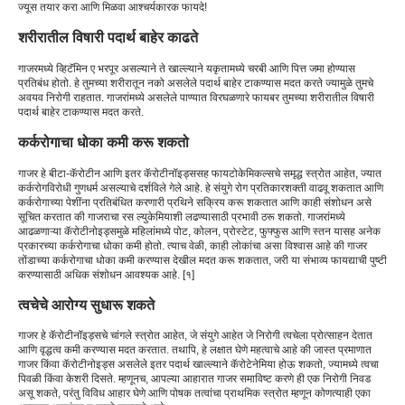
ज्यूस तयार करा आणि मिळवा आश्चर्यकारक फायदे!
शरीरातील विषारी पदार्थ बाहेर काढते
गाजरमध्ये व्हिटॅमिन ए भरपूर असल्याने ते खाल्ल्याने यकृतामध्ये चरबी आणि पित्त जमा होण्यास
प्रतिबंध होतो. हे तुमच्या शरीरातून नको असलेले पदार्थ बाहेर टाकण्यास मदत करते ज्यामुळे तुमचे
अवयव निरोगी राहतात. गाजरांमध्ये असलेले पाण्यात विरघळणारे फायबर तुमच्या शरीरातील विषारी
पदार्थ बाहेर टाकण्यास मदत करते.
कर्करोगाचा धोका कमी करू शकतो
गाजर हे बीटा-कॅरोटीन आणि इतर कॅरोटीनॉइड्ससह फायटोकेमिकल्सचे समृद्ध स्त्रोत आहेत, ज्यात
कर्करोगविरोधी गुणधर्म असल्याचे दर्शविले गेले आहे. हे संयुगे रोग प्रतिकारशक्ती वाढवू शकतात आणि
कर्करोगाच्या पेशींना प्रतिबंधित करणारी प्रथिने सक्रिय करू शकतात आणि काही संशोधन असे
सूचित करतात की गाजराचा रस ल्युकेमियाशी लढण्यासाठी प्रभावी ठरू शकतो. गाजरांमध्ये
आढळणाऱ्या कॅरोटीनोइड्समुळे महिलांमध्ये पोट, कोलन, प्रोस्टेट, फुफ्फुस आणि स्तन यासह अनेक
प्रकारच्या कर्करोगाचा धोका कमी होतो. त्याच वेळी, काही लोकांचा असा विश्वास आहे की गाजर
तोंडाच्या कर्करोगाचा धोका कमी करण्यास देखील मदत करू शकतात, जरी या संभाव्य फायद्याची पुष्टी
करण्यासाठी अधिक संशोधन आवश्यक आहे. [१]
त्वचेचे आरोग्य सुधारू शकते
गाजर हे कॅरोटीनॉइड्सचे चांगले स्त्रोत आहेत, जे संयुगे आहेत जे निरोगी त्वचेला प्रोत्साहन देतात
आणि वृद्धत्व कमी करण्यास मदत करतात. तथापि, हे लक्षात घेणे महत्वाचे आहे की जास्त प्रमाणात
गाजर किंवा कॅरोटीनोइड्स असलेले इतर पदार्थ खाल्ल्याने कॅरोटेनेमिया होऊ शकतो, ज्यामध्ये त्वचा
पिवळी किंवा केशरी दिसते. म्हणूनच, आपल्या आहारात गाजर समाविष्ट करणे ही एक निरोगी निवड
असू शकते, परंतु विविध आहार घेणे आणि पोषक तत्वांचा प्राथमिक स्त्रोत म्हणून कोणत्याही एका