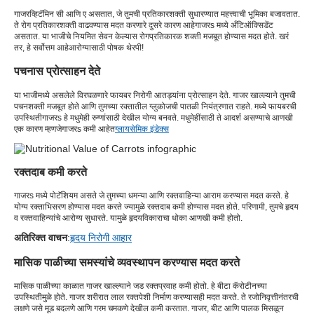
गाजर
व्हिटॅमिन सी आणि ए असतात, जे तुमची प्रतिकारशक्ती सुधारण्यात महत्त्वाची भूमिका बजावतात.
ते रोग प्रतिकारशक्ती वाढवण्यास मदत करणारे दुसरे कारण आहे
गाजर
s मध्ये अँटिऑक्सिडेंट
असतात. या भाजीचे नियमित सेवन केल्यास रोगप्रतिकारक शक्ती मजबूत होण्यास मदत होते. खरं
तर, हे सर्वोत्तम आहे
आरोग्यासाठी पोषक थेरपी
!
पचनास प्रोत्साहन देते
या भाजीमध्ये असलेले विरघळणारे फायबर निरोगी आतड्यांना प्रोत्साहन देते. गाजर खाल्ल्याने तुमची
पचनशक्ती मजबूत होते आणि तुमच्या रक्तातील ग्लुकोजची पातळी नियंत्रणात राहते. मध्ये फायबरची
उपस्थिती
गाजर
s हे मधुमेही रुग्णांसाठी देखील योग्य बनवते. मधुमेहींसाठी ते आदर्श असण्याचे आणखी
एक कारण म्हणजे
गाजर
s कमी आहेत
ग्लायसेमिक इंडेक्स
रक्तदाब कमी करते
गाजर
s मध्ये पोटॅशियम असते जे तुमच्या धमन्या आणि रक्तवाहिन्या आराम करण्यास मदत करते. हे
योग्य रक्ताभिसरण होण्यास मदत करते ज्यामुळे रक्तदाब कमी होण्यास मदत होते. परिणामी, तुमचे हृदय
व रक्तवाहिन्यांचे आरोग्य सुधारते. यामुळे हृदयविकाराचा धोका आणखी कमी होतो.
अतिरिक्त वाचन
:
हृदय निरोगी आहार
मासिक पाळीच्या समस्यांचे व्यवस्थापन करण्यास मदत करते
मासिक पाळीच्या काळात गाजर खाल्ल्याने जड रक्तप्रवाह कमी होतो. हे बीटा कॅरोटीनच्या
उपस्थितीमुळे होते. गाजर शरीरात लाल रक्तपेशी निर्माण करण्यासही मदत करते. ते रजोनिवृत्तीनंतरची
लक्षणे जसे मूड बदलणे आणि गरम चमकणे देखील कमी करतात. गाजर, बीट आणि पालक मिसळून