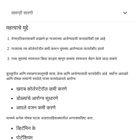
सामग्री सारणी
महत्वाचे मुद्दे
गाजराचे पौष्टिक मूल्य
रोगप्रतिकारशक्ती वाढवणे हा गाजराच्या आरोग्यदायी फायद्यांपैकी एक आहे
गाजर खाण्याचे फायदे
गाजराचा रस कोलेस्टेरॉल कमी करून तुमच्या आरोग्याला फायदेशीर ठरतो
गाजर खाण्यासाठी आरोग्यदायी पाककृती
गजर सूपच्या स्वरूपात किंवा काड्या म्हणून कच्च्या स्वरूपात सेवन केले जाऊ शकते
गाजर साठी जोखीम आणि विचार
कुरकुरीत आणि रसाळ
गाजर
तुमची त्वचा, केस आणि आरोग्यासाठी फायदेशीर आहे. सर्वांना आवडते
गाजर साठी खबरदारी
आणि पोषक तत्वांनी भरलेले,
गाजर फायदे
आपले आरोग्य
खराब कोलेस्टेरॉल कमी करणे
निष्कर्ष
डोळ्यांचे आरोग्य सुधारणे
आपले वजन कमी करणे
यामध्ये अनेक पोषक घटक असतात
हिवाळ्यातील अन्न
समाविष्ट करा:
व्हिटॅमिन के
पोटॅशियम