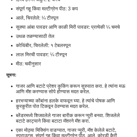
संपूर्ण गहू किंवा मल्टीग्रेन पीठ: 3 कप
आले, चिरलेले: ¼ टीस्पून
सुक्या आंबा पावडर आणि काळी मिरी पावडर: प्रत्येकी ¼ चमचे
उथळ तळण्यासाठी तेल
कोथिंबीर, चिरलेली: १ टेबलस्पून
लाल मिरची पावडर: ¼ टीस्पून
मीठ: चवीनुसार
सूचना:
गाजर आणि बटाटे प्रेशर कुकिंग करून सुरुवात करा. हे त्यांना मऊ
आणि मॅश करण्यास सोपे होण्यास मदत करेल.
हरभऱ्याच्या कोंबांना हलके वाफवून घ्या. हे त्यांचे पोषक आणि
कुरकुरीत पोत टिकवून ठेवण्यास मदत करेल.
ब्लेंडरमध्ये शिजवलेले गाजर बारीक करून प्युरी बनवा. शिजलेले
बटाटे काट्याने किंवा बटाटा मॅशरने मॅश करा.
एका मोठ्या मिक्सिंग वाडग्यात, गाजर प्युरी, मॅश केलेले बटाटे,
स्प्राउट्स, संपूर्ण गहू किंवा मल्टीग्रेन पीठ, आले, कोरडी कैरी