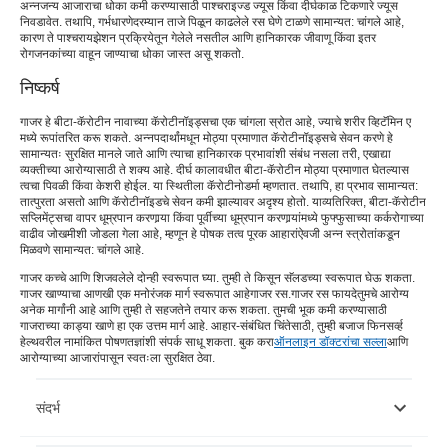
अन्नजन्य आजाराचा धोका कमी करण्यासाठी पाश्चराइज्ड ज्यूस किंवा दीर्घकाळ टिकणारे ज्यूस
निवडावेत. तथापि, गर्भधारणेदरम्यान ताजे पिळून काढलेले रस घेणे टाळणे सामान्यत: चांगले आहे,
कारण ते पाश्चरायझेशन प्रक्रियेतून गेलेले नसतील आणि हानिकारक जीवाणू किंवा इतर
रोगजनकांच्या वाहून जाण्याचा धोका जास्त असू शकतो.
निष्कर्ष
गाजर हे बीटा-कॅरोटीन नावाच्या कॅरोटीनॉइड्सचा एक चांगला स्रोत आहे, ज्याचे शरीर व्हिटॅमिन ए
मध्ये रूपांतरित करू शकते. अन्नपदार्थांमधून मोठ्या प्रमाणात कॅरोटीनॉइड्सचे सेवन करणे हे
सामान्यतः सुरक्षित मानले जाते आणि त्याचा हानिकारक प्रभावांशी संबंध नसला तरी, एखाद्या
व्यक्तीच्या आरोग्यासाठी ते शक्य आहे. दीर्घ कालावधीत बीटा-कॅरोटीन मोठ्या प्रमाणात घेतल्यास
त्वचा पिवळी किंवा केशरी होईल. या स्थितीला कॅरोटीनोडर्मा म्हणतात. तथापि, हा प्रभाव सामान्यत:
तात्पुरता असतो आणि कॅरोटीनॉइडचे सेवन कमी झाल्यावर अदृश्य होतो. याव्यतिरिक्त, बीटा-कॅरोटीन
सप्लिमेंट्सचा वापर धूम्रपान करणार्‍या किंवा पूर्वीच्या धूम्रपान करणार्‍यांमध्ये फुफ्फुसाच्या कर्करोगाच्या
वाढीव जोखमीशी जोडला गेला आहे, म्हणून हे पोषक तत्व पूरक आहारांऐवजी अन्न स्त्रोतांकडून
मिळवणे सामान्यत: चांगले आहे.
गाजर कच्चे आणि शिजवलेले दोन्ही स्वरूपात घ्या. तुम्ही ते किसून सॅलडच्या स्वरूपात घेऊ शकता.
गाजर खाण्याचा आणखी एक मनोरंजक मार्ग स्वरूपात आहे
गाजर रस
.
गाजर रस फायदे
तुमचे आरोग्य
अनेक मार्गांनी आहे आणि तुम्ही ते सहजतेने तयार करू शकता. तुमची भूक कमी करण्यासाठी
गाजराच्या काड्या खाणे हा एक उत्तम मार्ग आहे. आहार-संबंधित चिंतेसाठी, तुम्ही बजाज फिनसर्व्ह
हेल्थवरील नामांकित पोषणतज्ञांशी संपर्क साधू शकता. बुक करा
ऑनलाइन डॉक्टरांचा सल्ला
आणि
आरोग्याच्या आजारांपासून स्वतःला सुरक्षित ठेवा.
संदर्भ