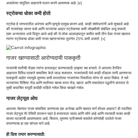
असलेल्या संतुलित आहाराचे पालन करणे आवश्यक आहे. [४]
स्ट्रोकचा धोका कमी होतो
स्ट्रोक हे जगभरातील अपंगत्व आणि मृत्यूचे प्रमुख कारण आहे. काही संशोधनांनी असे सुचवले आहे
की गाजरांसह जास्त फळे आणि भाज्यांचा आहार स्ट्रोकच्या कमी जोखमीशी संबंधित असू शकतो.
एका अभ्यासात असे दिसून आले आहे की जे लोक आठवड्यातून कमीत कमी तीन वेळा गाजर खातात
त्यांना स्ट्रोकचा धोका कमी गाजर खाणाऱ्यांच्या तुलनेत 25% कमी असतो. [५]
गाजर खाण्यासाठी आरोग्यदायी पाककृती
गाजरांची मातीची गोडवा त्यांना हायलाइट करण्यासाठी उत्कृष्ट चव बनवते. ते आपल्या दैनंदिन
आहारात विविध प्रकारे समाविष्ट केले जाऊ शकतात. गाजरांसाठी येथे काही तोंडाला पाणी आणणाऱ्या
पाककृती आहेत ज्यामुळे तुमच्या कमी वापरलेल्या गाजरांच्या पिशवीला योग्य तो आदर मिळेल. ते सर्व
भाज्यांच्या विशिष्ट गोड आणि मातीच्या चवचा वापर गोड, खारट आणि मसालेदार पद्धतीने करतात जे
तुम्ही कदाचित यापूर्वी कधीही पाहिले नसेल किंवा चाखले नसेल.
गाजर लेट्यूस ओघ
आपल्या जेवणात गाजर समाविष्ट करण्याचा एक अनोखा आणि चवदार मार्ग शोधत आहात? ही स्वादिष्ट
गाजर लेट्युस रॅप रेसिपी वापरून पहा! हे बनवायला जलद आणि सोपे आहे आणि त्यासाठी फक्त काही
साध्या घटकांची आवश्यकता आहे. शिवाय, तुमच्या फ्रीजमध्ये बसलेले कोणतेही उरलेले गाजर
वापरण्याचा हा एक चांगला मार्ग आहे.
ही डिश तयार करण्यासाठी: