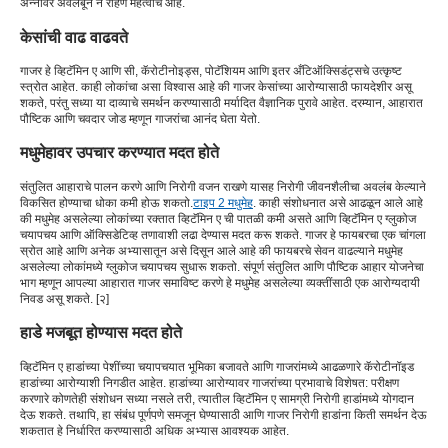
अन्नावर अवलंबून न राहणे महत्वाचे आहे.
केसांची वाढ वाढवते
गाजर हे व्हिटॅमिन ए आणि सी, कॅरोटीनोइड्स, पोटॅशियम आणि इतर अँटिऑक्सिडंट्सचे उत्कृष्ट
स्त्रोत आहेत. काही लोकांचा असा विश्वास आहे की गाजर केसांच्या आरोग्यासाठी फायदेशीर असू
शकते, परंतु सध्या या दाव्याचे समर्थन करण्यासाठी मर्यादित वैज्ञानिक पुरावे आहेत. दरम्यान, आहारात
पौष्टिक आणि चवदार जोड म्हणून गाजरांचा आनंद घेता येतो.
मधुमेहावर उपचार करण्यात मदत होते
संतुलित आहाराचे पालन करणे आणि निरोगी वजन राखणे यासह निरोगी जीवनशैलीचा अवलंब केल्याने
विकसित होण्याचा धोका कमी होऊ शकतो.
टाइप 2 मधुमेह
. काही संशोधनात असे आढळून आले आहे
की मधुमेह असलेल्या लोकांच्या रक्तात व्हिटॅमिन ए ची पातळी कमी असते आणि व्हिटॅमिन ए ग्लुकोज
चयापचय आणि ऑक्सिडेटिव्ह तणावाशी लढा देण्यास मदत करू शकते. गाजर हे फायबरचा एक चांगला
स्रोत आहे आणि अनेक अभ्यासातून असे दिसून आले आहे की फायबरचे सेवन वाढल्याने मधुमेह
असलेल्या लोकांमध्ये ग्लुकोज चयापचय सुधारू शकतो. संपूर्ण संतुलित आणि पौष्टिक आहार योजनेचा
भाग म्हणून आपल्या आहारात गाजर समाविष्ट करणे हे मधुमेह असलेल्या व्यक्तींसाठी एक आरोग्यदायी
निवड असू शकते. [२]
हाडे मजबूत होण्यास मदत होते
व्हिटॅमिन ए हाडांच्या पेशींच्या चयापचयात भूमिका बजावते आणि गाजरांमध्ये आढळणारे कॅरोटीनॉइड
हाडांच्या आरोग्याशी निगडीत आहेत. हाडांच्या आरोग्यावर गाजरांच्या प्रभावाचे विशेषत: परीक्षण
करणारे कोणतेही संशोधन सध्या नसले तरी, त्यातील व्हिटॅमिन ए सामग्री निरोगी हाडांमध्ये योगदान
देऊ शकते. तथापि, हा संबंध पूर्णपणे समजून घेण्यासाठी आणि गाजर निरोगी हाडांना किती समर्थन देऊ
शकतात हे निर्धारित करण्यासाठी अधिक अभ्यास आवश्यक आहेत.