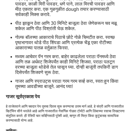
पावडर, काळी मिरी पावडर, धणे पाने, लाल मिरची पावडर आणि
मीठ एकत्र करा. एक गुळगुळीत dough तयार करण्यासाठी
सर्वकाही मिक्स करावे.
पीठ झाकून ठेवा आणि 30 मिनिटे बाजूला ठेवा जेणेकरून चव मळू
शकेल आणि पीठ विश्रांती घेऊ शकेल.
गोल्फ बॉलच्या आकाराचे पिठाचे छोटे गोळे चिमटीत करा. स्वच्छ
पृष्ठभागावर थोडे पीठ शिंपडा आणि प्रत्येक चेंडू एका रोटीच्या
आकाराच्या पातळ वर्तुळात फिरवा.
मध्यम आचेवर पॅन गरम करा. बाहेर काढलेला पराठा पॅनमध्ये ठेवा
आणि तळ अर्धवट शिजेपर्यंत काही मिनिटे शिजवा. पराठा पलटून
वरच्या बाजूला थोडेसे तेल घासून घ्या. दोन्ही बाजूंनी तपकिरी डाग
दिसेपर्यंत शिजवणे सुरू ठेवा.
गाजर आणि स्प्राउट्स पराठा गरम गरम सर्व्ह करा, स्वतःहून किंवा
तुमच्या आवडीच्या बाजूने. आनंद घ्या!
गाजर सूर्यप्रकाश पेय
हे ताजेतवाने आणि चवदार पेय तुमचा दिवस सुरू करण्याचा उत्तम मार्ग आहे. हे संत्री आणि गाजरातील
व्हिटॅमिन सीने भरलेले आहे आणि गाजरातील नैसर्गिक गोडवा टोमॅटो आणि लिंबाच्या रसाचा तिखटपणा
संतुलित करते. ही रेसिपी चार सर्व्हिंगसाठी पुरेशी आहे, म्हणून ती मित्र किंवा कुटुंबासह सामायिक
करण्यासाठी योग्य आहे.
साहित्य: