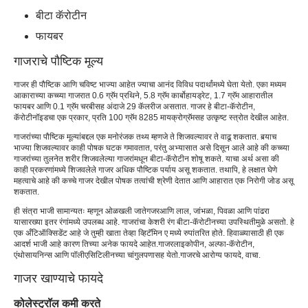
बीटा कॅरोटीन
फायबर
गाजराचे पौष्टिक मूल्य
गाजर ही पौष्टिक आणि चविष्ट भाज्या आहेत ज्याचा आनंद विविध पदार्थांमध्ये घेता येतो. एका मध्यम
आकाराच्या कच्च्या गाजरात 0.6 ग्रॅम प्रथिने, 5.8 ग्रॅम कार्बोहायड्रेट, 1.7 ग्रॅम आहारातील
फायबर आणि 0.1 ग्रॅम चरबीसह अंदाजे 29 कॅलरीज असतात. गाजर हे बीटा-कॅरोटीन,
कॅरोटीनॉइडचा एक प्रकार, प्रति 100 ग्रॅम 8285 मायक्रोग्रॅमसह उत्कृष्ट स्त्रोत देखील आहेत.
गाजरांच्या पौष्टिक मूल्यांबद्दल एक मनोरंजक तथ्य म्हणजे ते शिजवल्यावर ते वाढू शकतात. बर्‍याच
भाज्या शिजवल्यावर काही पोषक घटक गमावतात, परंतु अभ्यासात असे दिसून आले आहे की कच्च्या
गाजरांच्या तुलनेत शरीर शिजवलेल्या गाजरांमधून बीटा-कॅरोटीन शोषू शकते. याचा अर्थ असा की
काही प्रकरणांमध्ये शिजवलेले गाजर अधिक पौष्टिक पर्याय असू शकतात. तथापि, हे लक्षात घेणे
महत्वाचे आहे की कच्चे गाजर देखील पोषक तत्वांची श्रेणी देतात आणि आहारात एक निरोगी जोड असू
शकतात.
ही संत्रा भाजी सामान्यतः म्हणून ओळखली जाते
गजर
आणि लाल, जांभळा, पिवळा आणि पांढरा
यासारख्या इतर रंगांमध्ये उपलब्ध आहे. गाजरांचा केशरी रंग बीटा-कॅरोटीनच्या उपस्थितीमुळे असतो. हे
एक अँटिऑक्सिडेंट आहे जे तुम्ही खाता तेव्हा व्हिटॅमिन ए मध्ये रुपांतरित होते. हिवाळ्यासाठी ही एक
आदर्श भाजी आहे कारण तिच्या अनेक फायदे आहेत.
गाजर
लाइकोपीन, अल्फा-कॅरोटीन,
एंथोसायनिन्स आणि पॉलीएसिटिलीनच्या चांगुलपणासह येतो.
गाजरचे आरोग्य फायदे
, वाचा.
गाजर खाण्याचे फायदे
कोलेस्ट्रॉल कमी करते