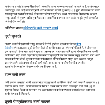
विविध आपापसांत
हिवाळ्यातील हंगामी फळे
आणि भाज्या,
गाजर
खाण्यासाठी महत्वाचे आहे. संशोधनातून
असे दिसून आले आहे की
गाजर
तुमची अँटिऑक्सिडंट पातळी सुधारते [१]. हे मुक्त रॅडिकल्स नष्ट करते
आणि तुमच्या रक्तवाहिन्यांमध्ये प्लेक तयार होण्यास प्रतिबंध करते. गाजरांमध्ये विरघळणारे फायबर
भरपूर असते जे तुमच्या शरीरातून पित्त आम्ल उत्सर्जित करण्यास मदत करते. यामुळे तुमचे रक्तातील
कोलेस्टेरॉल कमी होते.
अतिरिक्त वाचन
:
कोलेस्ट्रॉल कमी करणारे पदार्थ
दृष्टी सुधारते
गाजर
s कॅरोटीनोइड्समध्ये समृद्ध आहेत जे निरोगी दृष्टीला प्रोत्साहन देतात.
बीटा
कॅरोटीन
मध्ये
गाजर
एकदा तुम्ही ते सेवन केले की s जीवनसत्व अ मध्ये रूपांतरित होते. हे जीवनसत्व
एक महत्त्वपूर्ण पोषक तत्व आहे जे तुम्हाला पुनरुत्पादन, वाढण्यास आणि तुमची रोगप्रतिकारक शक्ती
वाढविण्यात मदत करते. व्हिटॅमिन ए च्या कमतरतेमुळे दृष्टी संबंधित समस्या उद्भवू शकतात. बीटा आणि
अल्फा कॅरोटीन दोन्ही तुमच्या शरीरात शक्तिशाली अँटिऑक्सिडंट म्हणून काम करतात. यामुळे
हृदयरोग आणि कर्करोगाचा धोकाही कमी होतो. स्वरूपात या भाजीचे सेवन
हिवाळ्यातील
सूप
आणि
हिवाळ्यातील मिष्टान्न
आरोग्यासाठी उत्तम आहे.
वजन कमी करते
कमी उष्मांक असलेली भाजी असल्याने,
गाजर
तुम्हाला ते अतिरिक्त किलो कमी करायचे असल्यास s हे
सर्वोत्तम पर्याय आहेत. कॅलरी वाढण्याची चिंता न करता त्यांना जास्त काळ तृप्त केले जाते [२]. ते
सूपमध्ये मिसळा किंवा या स्वरूपात मंच करा
गाजर
वजन कमी करण्याच्या आश्चर्यकारक फायद्यांचा
आनंद घेण्यासाठी चिकटते.
तुमची रोगप्रतिकारक शक्ती वाढवते