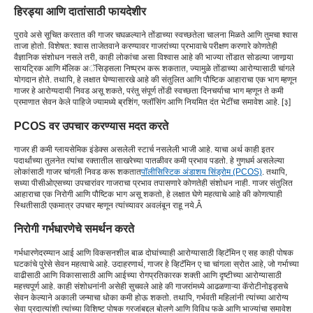
हिरड्या आणि दातांसाठी फायदेशीर
पुरावे असे सूचित करतात की गाजर चघळल्याने तोंडाच्या स्वच्छतेला चालना मिळते आणि तुमचा श्वास
ताजा होतो. विशेषत: श्वास ताजेतवाने करण्यावर गाजरांच्या प्रभावाचे परीक्षण करणारे कोणतेही
वैज्ञानिक संशोधन नसले तरी, काही लोकांचा असा विश्वास आहे की भाज्या तोंडात सोडल्या जाणार्‍या
सायट्रिक आणि मॅलिक अॅसिड्सला निष्प्रभ करू शकतात, ज्यामुळे तोंडाच्या आरोग्यासाठी चांगले
योगदान होते. तथापि, हे लक्षात घेण्यासारखे आहे की संतुलित आणि पौष्टिक आहाराचा एक भाग म्हणून
गाजर हे आरोग्यदायी निवड असू शकते, परंतु संपूर्ण तोंडी स्वच्छता दिनचर्याचा भाग म्हणून ते कमी
प्रमाणात सेवन केले पाहिजे ज्यामध्ये ब्रशिंग, फ्लॉसिंग आणि नियमित दंत भेटींचा समावेश आहे. [३]
PCOS वर उपचार करण्यास मदत करते
गाजर ही कमी ग्लायसेमिक इंडेक्स असलेली स्टार्च नसलेली भाजी आहे. याचा अर्थ काही इतर
पदार्थांच्या तुलनेत त्यांचा रक्तातील साखरेच्या पातळीवर कमी प्रभाव पडतो. हे गुणधर्म असलेल्या
लोकांसाठी गाजर चांगली निवड करू शकतात
पॉलीसिस्टिक अंडाशय सिंड्रोम (PCOS)
. तथापि,
सध्या पीसीओएसच्या उपचारांवर गाजराचा प्रभाव तपासणारे कोणतेही संशोधन नाही. गाजर संतुलित
आहाराचा एक निरोगी आणि पौष्टिक भाग असू शकतो, हे लक्षात घेणे महत्वाचे आहे की कोणत्याही
स्थितीसाठी एकमात्र उपचार म्हणून त्यांच्यावर अवलंबून राहू नये.Â
निरोगी गर्भधारणेचे समर्थन करते
गर्भधारणेदरम्यान आई आणि विकसनशील बाळ दोघांच्याही आरोग्यासाठी व्हिटॅमिन ए सह काही पोषक
घटकांचे पुरेसे सेवन महत्वाचे आहे. उदाहरणार्थ, गाजर हे व्हिटॅमिन ए चा चांगला स्रोत आहे, जो गर्भाच्या
वाढीसाठी आणि विकासासाठी आणि आईच्या रोगप्रतिकारक शक्ती आणि दृष्टीच्या आरोग्यासाठी
महत्त्वपूर्ण आहे. काही संशोधनांनी असेही सुचवले आहे की गाजरांमध्ये आढळणाऱ्या कॅरोटीनोइड्सचे
सेवन केल्याने अकाली जन्माचा धोका कमी होऊ शकतो. तथापि, गर्भवती महिलांनी त्यांच्या आरोग्य
सेवा प्रदात्यांशी त्यांच्या विशिष्ट पोषक गरजांबद्दल बोलणे आणि विविध फळे आणि भाज्यांचा समावेश