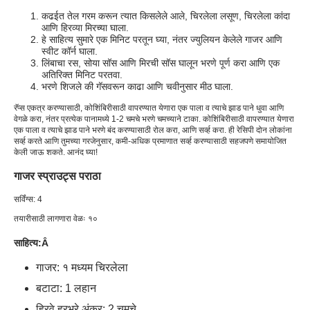
कढईत तेल गरम करून त्यात किसलेले आले, चिरलेला लसूण, चिरलेला कांदा
आणि हिरव्या मिरच्या घाला.
हे साहित्य सुमारे एक मिनिट परतून घ्या, नंतर ज्युलियन केलेले गाजर आणि
स्वीट कॉर्न घाला.
लिंबाचा रस, सोया सॉस आणि मिरची सॉस घालून भरणे पूर्ण करा आणि एक
अतिरिक्त मिनिट परतवा.
भरणे शिजले की गॅसवरून काढा आणि चवीनुसार मीठ घाला.
रॅप्स एकत्र करण्यासाठी, कोशिंबिरीसाठी वापरण्यात येणारा एक पाला व त्याचे झाड पाने धुवा आणि
वेगळे करा, नंतर प्रत्येक पानामध्ये 1-2 चमचे भरणे चमच्याने टाका. कोशिंबिरीसाठी वापरण्यात येणारा
एक पाला व त्याचे झाड पाने भरणे बंद करण्यासाठी रोल करा, आणि सर्व्ह करा. ही रेसिपी दोन लोकांना
सर्व्ह करते आणि तुमच्या गरजेनुसार, कमी-अधिक प्रमाणात सर्व्ह करण्यासाठी सहजपणे समायोजित
केली जाऊ शकते. आनंद घ्या!
गाजर स्प्राउट्स पराठा
सर्विंग्स: 4
तयारीसाठी लागणारा वेळः १०
साहित्य:Â
गाजर: १ मध्यम चिरलेला
बटाटा: 1 लहान
हिरवे हरभरे अंकुर: 2 चमचे