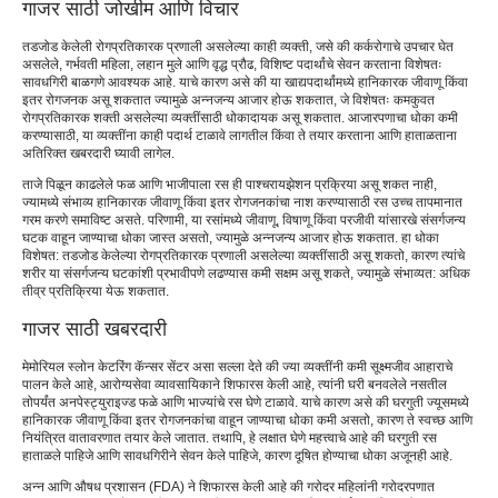
गाजर साठी जोखीम आणि विचार
तडजोड केलेली रोगप्रतिकारक प्रणाली असलेल्या काही व्यक्ती, जसे की कर्करोगाचे उपचार घेत
असलेले, गर्भवती महिला, लहान मुले आणि वृद्ध प्रौढ, विशिष्ट पदार्थांचे सेवन करताना विशेषतः
सावधगिरी बाळगणे आवश्यक आहे. याचे कारण असे की या खाद्यपदार्थांमध्ये हानिकारक जीवाणू किंवा
इतर रोगजनक असू शकतात ज्यामुळे अन्नजन्य आजार होऊ शकतात, जे विशेषतः कमकुवत
रोगप्रतिकारक शक्ती असलेल्या व्यक्तींसाठी धोकादायक असू शकतात. आजारपणाचा धोका कमी
करण्यासाठी, या व्यक्तींना काही पदार्थ टाळावे लागतील किंवा ते तयार करताना आणि हाताळताना
अतिरिक्त खबरदारी घ्यावी लागेल.
ताजे पिळून काढलेले फळ आणि भाजीपाला रस ही पाश्चरायझेशन प्रक्रिया असू शकत नाही,
ज्यामध्ये संभाव्य हानिकारक जीवाणू किंवा इतर रोगजनकांचा नाश करण्यासाठी रस उच्च तापमानात
गरम करणे समाविष्ट असते. परिणामी, या रसांमध्ये जीवाणू, विषाणू किंवा परजीवी यांसारखे संसर्गजन्य
घटक वाहून जाण्याचा धोका जास्त असतो, ज्यामुळे अन्नजन्य आजार होऊ शकतात. हा धोका
विशेषत: तडजोड केलेल्या रोगप्रतिकारक प्रणाली असलेल्या व्यक्तींसाठी असू शकतो, कारण त्यांचे
शरीर या संसर्गजन्य घटकांशी प्रभावीपणे लढण्यास कमी सक्षम असू शकते, ज्यामुळे संभाव्यत: अधिक
तीव्र प्रतिक्रिया येऊ शकतात.
गाजर साठी खबरदारी
मेमोरियल स्लोन केटरिंग कॅन्सर सेंटर असा सल्ला देते की ज्या व्यक्तींनी कमी सूक्ष्मजीव आहाराचे
पालन केले आहे, आरोग्यसेवा व्यावसायिकाने शिफारस केली आहे, त्यांनी घरी बनवलेले नसतील
तोपर्यंत अनपेस्ट्युराइज्ड फळे आणि भाज्यांचे रस घेणे टाळावे. याचे कारण असे की घरगुती ज्यूसमध्ये
हानिकारक जीवाणू किंवा इतर रोगजनकांचा वाहून जाण्याचा धोका कमी असतो, कारण ते स्वच्छ आणि
नियंत्रित वातावरणात तयार केले जातात. तथापि, हे लक्षात घेणे महत्त्वाचे आहे की घरगुती रस
हाताळले पाहिजे आणि सावधगिरीने सेवन केले पाहिजे, कारण दूषित होण्याचा धोका अजूनही आहे.
अन्न आणि औषध प्रशासन (FDA) ने शिफारस केली आहे की गरोदर महिलांनी गरोदरपणात