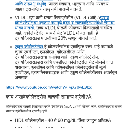
आणि टाइप 2 मधुमेह
, जास्त मद्यपान, धूम्रपान आणि अस्वस्थ
आहार ट्रायग्लिसराइड्सची पातळी वाढवते.
VLDL: खूप कमी घनता लिपोप्रोटीन (VLDL) आहे a
खराब
कोलेस्टेरॉलचा प्रकार ज्यामुळे हृदय व रक्तवाहिन्यासंबंधी रोगांचा
धोका वाढतो
. उच्च VLDL पातळी प्लेकच्या विकासाशी संबंधित
आहे. द
कोलेस्टेरॉल चाचणी
थेट VLDL मोजत नाही. हे
ट्रायग्लिसराइड पातळीच्या 20% म्हणून मोजले जाते.
एकूण कोलेस्टेरॉल:
हे कोलेस्टेरॉलचे एकत्रित स्तर आहे ज्यामध्ये
तुमचे एचडीएल, एलडीएल, व्हीएलडीएल आणि
ट्रायग्लिसराइड्सचा समावेश आहे. एकूण कोलेस्टेरॉल,
ट्रायग्लिसराइड्स आणि एचडीएल कोलेस्ट्रॉल थेट मोजले जात
असताना, एलडीएल आणि व्हीएलडीएल कोलेस्ट्रॉलची मूल्ये
एचडीएल, ट्रायग्लिसराइड्स आणि एकूण कोलेस्टेरॉलवर अवलंबून
असतात.
https://www.youtube.com/watch?v=vjX78wE9Izc
काय असावे
कोलेस्ट्रॉल चाचणी सामान्य श्रेणी
?
Â
कोलेस्टेरॉलची पातळी मिलीग्राम प्रति डेसीलिटर (mg/dL) मध्ये मोजली जाते. द
कोलेस्ट्रॉल चाचणी
सामान्य श्रेणी
खालील प्रमाणे [
2
]:
Â
HDL कोलेस्ट्रॉल - 40 ते 60 mg/dL किंवा त्याहून अधिक
Â