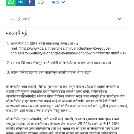
मराठी
सामग्री सारणी
महत्वाचे मुद्दे
खराब कोलेस्ट्रॉल वाढवणारे अन्न
भारतातील 25-30% शहरी लोकसंख्या जास्त आहे <a
ए ने काय मोजले जातेकोलेस्टेरॉल रक्त चाचणी?Â
href="https://www.bajajfinservhealth.in/articles/how-to-reduce-
cholesterol-5-lifestyle-changes-to-make-right-now ">कोलेस्टेरॉल पातळी</a>
काय असावेकोलेस्ट्रॉल चाचणी सामान्य श्रेणी?Â
वयाच्या 20 व्या वर्षापासून दर 5 वर्षांनी कोलेस्टेरॉलची चाचणी करणे आवश्यक आहे
केव्हा मिळेलकोलेस्टेरॉल चाचणीकेले?Â
खराब कोलेस्टेरॉलच्या उच्च पातळीमुळे हृदयविकाराचा धोका वाढतो
कसे आहे एकोलेस्टेरॉल रक्त चाचणीकेले?Â
कोलेस्टेरॉल रक्त चाचणी
, लिपिड प्रोफाइल चाचणी म्हणून देखील ओळखले जाते
कोलेस्टेरॉलची
पातळी
आणि तुमच्या रक्तातील ट्रायग्लिसराइड्स सारख्या इतर चरबी. द
कोलेस्टेरॉल
चाचणी
रक्तवाहिन्यांमधील प्लेकचा धोका निश्चित करण्यात मदत करते ज्यामुळे होऊ शकते
हृदय रोग
.
कोलेस्टेरॉल हा एक मेणासारखा पदार्थ आहे जो आपल्या शरीरातील अवयव आणि पेशी निरोगी
ठेवण्यासाठी आवश्यक आहे. तुमचे यकृत कोलेस्टेरॉल तयार करत असले तरी, तुम्ही ते दुग्धजन्य पदार्थ,
मांस आणि अंडी यासह अन्नपदार्थांद्वारे मिळवू शकता.â¯
कोलेस्टेरॉल, एका मर्यादेपर्यंत, आरोग्यदायी आहे. तथापि, ते जास्त प्रमाणात तयार होऊ शकते
ज्यामुळे स्ट्रोक, एथेरोस्क्लेरोसिस आणि
हृदय रोग
. भारतात, 25-30% शहरी आणि 15-20%
ग्रामीण लोकांमध्ये उच्च कोलेस्टेरॉल आहे [
१
]. लक्षात घ्या की उच्च कोलेस्टेरॉलचे प्रमाण उच्च
उत्पन्न असलेल्या देशांमध्ये अधिक आहे. सीडीसी सुचवते की एखाद्या व्यक्तीला ए
कोलेस्टेरॉल