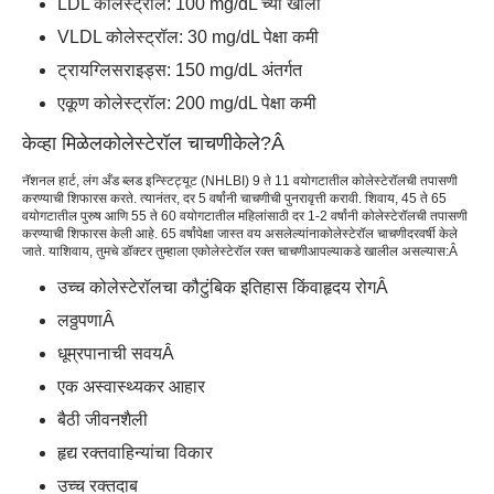
LDL कोलेस्ट्रॉल: 100 mg/dL च्या खाली
VLDL कोलेस्ट्रॉल: 30 mg/dL पेक्षा कमी
ट्रायग्लिसराइड्स: 150 mg/dL अंतर्गत
एकूण कोलेस्ट्रॉल: 200 mg/dL पेक्षा कमी
केव्हा मिळेल
कोलेस्टेरॉल चाचणी
केले?
Â
नॅशनल हार्ट, लंग अँड ब्लड इन्स्टिट्यूट (NHLBI) 9 ते 11 वयोगटातील कोलेस्टेरॉलची तपासणी
करण्याची शिफारस करते. त्यानंतर, दर 5 वर्षांनी चाचणीची पुनरावृत्ती करावी. शिवाय, 45 ते 65
वयोगटातील पुरुष आणि 55 ते 60 वयोगटातील महिलांसाठी दर 1-2 वर्षांनी कोलेस्टेरॉलची तपासणी
करण्याची शिफारस केली आहे. 65 वर्षांपेक्षा जास्त वय असलेल्यांना
कोलेस्टेरॉल चाचणी
दरवर्षी केले
जाते. याशिवाय, तुमचे डॉक्टर तुम्हाला ए
कोलेस्टेरॉल रक्त चाचणी
आपल्याकडे खालील असल्यास:
Â
उच्च कोलेस्टेरॉलचा कौटुंबिक इतिहास किंवा
हृदय रोग
Â
लठ्ठपणा
Â
धूम्रपानाची सवय
Â
एक अस्वास्थ्यकर आहार
बैठी जीवनशैली
हृद्य रक्तवाहिन्यांचा विकार
उच्च रक्तदाब