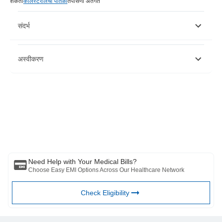
शकता
कोलेस्टेरॉलची पातळी
तपासणी अंतर्गत
संदर्भ
https://www.healthline.com/health/cholesterol-
अस्वीकरण
test#understanding-results
https://medlineplus.gov/lab-tests/cholesterol-
levels/#:~:text=A%20cholesterol%20test%20is%20a,disease%20a
https://www.mayoclinic.org/tests-procedures/cholesterol-
कृपया लक्षात घ्या की हा लेख केवळ माहितीच्या उद्देशाने आहे आणि बजाज फिनसर्व्ह हेल्थ
test/about/pac-20384601
लिमिटेड (“BFHL”) कोणतीही जबाबदारी घेत नाही लेखक/समीक्षक/प्रवर्तकाने व्यक्त केलेले/
दिलेले विचार/सल्ला/माहिती. हा लेख कोणत्याही वैद्यकीय सल्ल्याचा पर्याय म्हणून विचारात घेऊ
नये, निदान किंवा उपचार. नेहमी तुमच्या विश्वासू डॉक्टर/पात्र आरोग्य सेवेचा सल्ला घ्या
आपल्या वैद्यकीय स्थितीचे मूल्यांकन करण्यासाठी व्यावसायिक. वरील लेखाचे पुनरावलोकन
कोणत्याही माहितीसाठी किंवा कोणत्याही नुकसानीसाठी पात्र डॉक्टर आणि BFHL जबाबदार
नाहीत कोणत्याही तृतीय पक्षाद्वारे प्रदान केलेल्या सेवा.
Need Help with Your Medical Bills?
Choose Easy EMI Options Across Our Healthcare Network
Check Eligibility