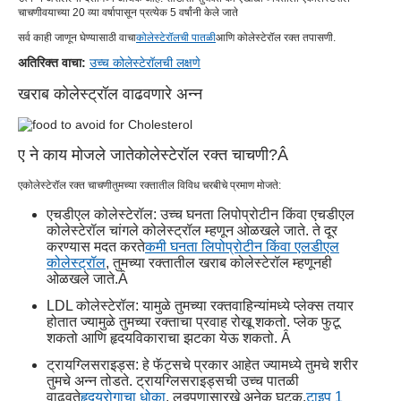
चाचणी
वयाच्या 20 व्या वर्षापासून प्रत्येक 5 वर्षांनी केले जाते
सर्व काही जाणून घेण्यासाठी वाचा
कोलेस्टेरॉलची पातळी
आणि कोलेस्टेरॉल रक्त तपासणी.
अतिरिक्त वाचा:
उच्च कोलेस्टेरॉलची लक्षणे
खराब कोलेस्ट्रॉल वाढवणारे अन्न
ए ने काय मोजले जाते
कोलेस्टेरॉल रक्त चाचणी
?
Â
ए
कोलेस्टेरॉल रक्त चाचणी
तुमच्या रक्तातील विविध चरबीचे प्रमाण मोजते:
एचडीएल कोलेस्टेरॉल: उच्च घनता लिपोप्रोटीन किंवा एचडीएल
कोलेस्टेरॉल चांगले कोलेस्ट्रॉल म्हणून ओळखले जाते. ते दूर
करण्यास मदत करते
कमी घनता लिपोप्रोटीन किंवा एलडीएल
कोलेस्ट्रॉल
, तुमच्या रक्तातील खराब कोलेस्टेरॉल म्हणूनही
ओळखले जाते.
Â
LDL कोलेस्टेरॉल: यामुळे तुमच्या रक्तवाहिन्यांमध्ये प्लेक्स तयार
होतात ज्यामुळे तुमच्या रक्ताचा प्रवाह रोखू शकतो. प्लेक फुटू
शकतो आणि हृदयविकाराचा झटका येऊ शकतो.
Â
ट्रायग्लिसराइड्स: हे फॅट्सचे प्रकार आहेत ज्यामध्ये तुमचे शरीर
तुमचे अन्न तोडते. ट्रायग्लिसराइड्सची उच्च पातळी
वाढवते
हृदयरोगाचा धोका
. लठ्ठपणासारखे अनेक घटक,
टाइप 1