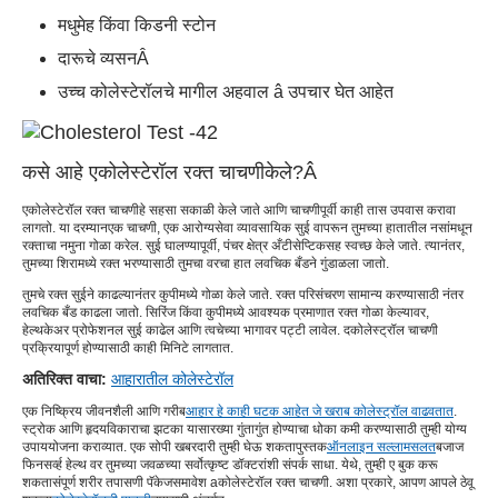
मधुमेह किंवा किडनी स्टोन
दारूचे व्यसन
Â
उच्च कोलेस्टेरॉलचे मागील अहवाल â उपचार घेत आहेत
कसे आहे ए
कोलेस्टेरॉल रक्त चाचणी
केले?
Â
ए
कोलेस्टेरॉल रक्त चाचणी
हे सहसा सकाळी केले जाते आणि चाचणीपूर्वी काही तास उपवास करावा
लागतो. या दरम्यान
एक चाचणी
, एक आरोग्यसेवा व्यावसायिक सुई वापरून तुमच्या हातातील नसांमधून
रक्ताचा नमुना गोळा करेल. सुई घालण्यापूर्वी, पंचर क्षेत्र अँटीसेप्टिकसह स्वच्छ केले जाते. त्यानंतर,
तुमच्या शिरामध्ये रक्त भरण्यासाठी तुमचा वरचा हात लवचिक बँडने गुंडाळला जातो.
तुमचे रक्त सुईने काढल्यानंतर कुपीमध्ये गोळा केले जाते. रक्त परिसंचरण सामान्य करण्यासाठी नंतर
लवचिक बँड काढला जातो. सिरिंज किंवा कुपीमध्ये आवश्यक प्रमाणात रक्त गोळा केल्यावर,
हेल्थकेअर प्रोफेशनल सुई काढेल आणि त्वचेच्या भागावर पट्टी लावेल. द
कोलेस्ट्रॉल चाचणी
प्रक्रिया
पूर्ण होण्यासाठी काही मिनिटे लागतात.
अतिरिक्त वाचा:
आहारातील कोलेस्टेरॉल
एक निष्क्रिय जीवनशैली आणि गरीब
आहार हे काही घटक आहेत जे खराब कोलेस्ट्रॉल वाढवतात
.
स्ट्रोक आणि हृदयविकाराचा झटका यासारख्या गुंतागुंत होण्याचा धोका कमी करण्यासाठी तुम्ही योग्य
उपाययोजना कराव्यात. एक सोपी खबरदारी तुम्ही घेऊ शकता
पुस्तक
ऑनलाइन सल्लामसलत
बजाज
फिनसर्व्ह हेल्थ वर तुमच्या जवळच्या सर्वोत्कृष्ट डॉक्टरांशी संपर्क साधा. येथे, तुम्ही ए बुक करू
शकता
संपूर्ण शरीर तपासणी पॅकेज
समावेश a
कोलेस्टेरॉल रक्त चाचणी
. अशा प्रकारे, आपण आपले ठेवू