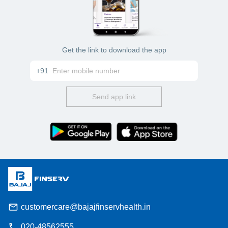
Get the link to download the app
+91
Send app link
customercare@bajajfinservhealth.in
020-48562555