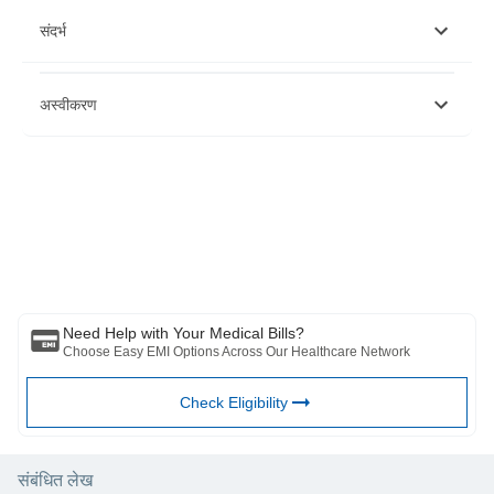
संदर्भ
अस्वीकरण
कृपया लक्षात घ्या की हा लेख केवळ माहितीच्या उद्देशाने आहे आणि बजाज फिनसर्व्ह हेल्थ
लिमिटेड (“BFHL”) कोणतीही जबाबदारी घेत नाही लेखक/समीक्षक/प्रवर्तकाने व्यक्त केलेले/
दिलेले विचार/सल्ला/माहिती. हा लेख कोणत्याही वैद्यकीय सल्ल्याचा पर्याय म्हणून विचारात घेऊ
नये, निदान किंवा उपचार. नेहमी तुमच्या विश्वासू डॉक्टर/पात्र आरोग्य सेवेचा सल्ला घ्या
आपल्या वैद्यकीय स्थितीचे मूल्यांकन करण्यासाठी व्यावसायिक. वरील लेखाचे पुनरावलोकन
कोणत्याही माहितीसाठी किंवा कोणत्याही नुकसानीसाठी पात्र डॉक्टर आणि BFHL जबाबदार
नाहीत कोणत्याही तृतीय पक्षाद्वारे प्रदान केलेल्या सेवा.
Need Help with Your Medical Bills?
Choose Easy EMI Options Across Our Healthcare Network
Check Eligibility
संबंधित लेख