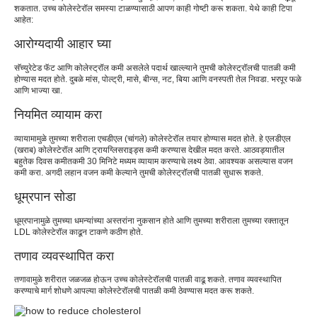
शकतात. उच्च कोलेस्टेरॉल समस्या टाळण्यासाठी आपण काही गोष्टी करू शकता. येथे काही टिपा
आहेत:
आरोग्यदायी आहार घ्या
सॅच्युरेटेड फॅट आणि कोलेस्ट्रॉल कमी असलेले पदार्थ खाल्ल्याने तुमची कोलेस्ट्रॉलची पातळी कमी
होण्यास मदत होते. दुबळे मांस, पोल्ट्री, मासे, बीन्स, नट, बिया आणि वनस्पती तेल निवडा. भरपूर फळे
आणि भाज्या खा.
नियमित व्यायाम करा
व्यायामामुळे तुमच्या शरीराला एचडीएल (चांगले) कोलेस्टेरॉल तयार होण्यास मदत होते. हे एलडीएल
(खराब) कोलेस्टेरॉल आणि ट्रायग्लिसराइड्स कमी करण्यास देखील मदत करते. आठवड्यातील
बहुतेक दिवस कमीतकमी 30 मिनिटे मध्यम व्यायाम करण्याचे लक्ष्य ठेवा. आवश्यक असल्यास वजन
कमी करा. अगदी लहान वजन कमी केल्याने तुमची कोलेस्ट्रॉलची पातळी सुधारू शकते.
धूम्रपान सोडा
धूम्रपानामुळे तुमच्या धमन्यांच्या अस्तरांना नुकसान होते आणि तुमच्या शरीराला तुमच्या रक्तातून
LDL कोलेस्टेरॉल काढून टाकणे कठीण होते.
तणाव व्यवस्थापित करा
तणावामुळे शरीरात जळजळ होऊन उच्च कोलेस्टेरॉलची पातळी वाढू शकते. तणाव व्यवस्थापित
करण्याचे मार्ग शोधणे आपल्या कोलेस्टेरॉलची पातळी कमी ठेवण्यास मदत करू शकते.