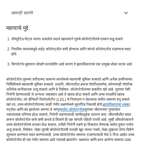
सामग्री सारणी
महत्वाचे मुद्दे
आरोग्यदायी आहार घ्या
सॅच्युरेटेड फॅट्स जास्त असलेले पदार्थ खाल्ल्याने तुमचे कोलेस्टेरॉलचे प्रमाण वाढू शकते
नियमित व्यायाम करा
नियमित व्यायामामुळे वाईट कोलेस्ट्रॉल कमी होण्यास आणि चांगले कोलेस्ट्रॉल वाढण्यास मदत
होते
धूम्रपान सोडा
सिगारेटचे धूम्रपान सोडणे फायदेशीर आहे कारण ते हृदयविकाराचा एक प्रमुख धोका घटक आहे
तणाव व्यवस्थापित करा
तुम्ही खाल्लेल्या अन्नाकडे अधिक लक्ष द्या
कोलेस्टेरॉल तुमच्या शरीराच्या सामान्य कार्यामध्ये महत्त्वाची भूमिका बजावते आणि अनेक हार्मोन्सच्या
निर्मितीमध्ये महत्त्वाची भूमिका बजावते. तथापि, जीवनातील बर्‍याच गोष्टींप्रमाणेच, कोणत्याही गोष्टीचा
अतिरेक हानीकारक असू शकतो आणि हे विशेषतः कोलेस्टेरॉलच्या बाबतीत खरे आहे. तुमच्या पेशी
आठवड्यातून अनेक वेळा व्यायाम करा
निरोगी ठेवण्यासाठी जे अन्यथा जबाबदार आहे ते खराब होऊ शकते आणि उच्च पातळीचे खराब
कोलेस्टेरॉल, लो-डेन्सिटी लिपोप्रोटीन (LDL) चे नियंत्रण न ठेवल्यास त्वरीत समस्या बनू शकते.
धूम्रपान कमी करा आणि पूर्णपणे सोडण्याच्या दिशेने कार्य करा
खरं तर, उच्च कोलेस्टेरॉलच्या काही गंभीर लक्षणांमध्ये मूत्रपिंड निकामी होणे,
हृदयविकाराचा धक्का
,
स्ट्रोक आणि बंद झालेल्या धमन्या.ते जाणून
वाईट कोलेस्ट्रॉल
तुमच्या जीवनाच्या गुणवत्तेवर
तुमच्या शरीराच्या वजनावर टॅब ठेवा
नकारात्मक परिणाम होऊ शकतो, निरोगी राहण्यासाठी जाणीवपूर्वक प्रयत्न करा. जीवनशैलीत बदल
करून कोलेस्टेरॉल कसे कमी करावे हे शिकणे ही एक चांगली पहिली पायरी आहे. तुम्ही औषधोपचाराने
उच्च कोलेस्टेरॉलचे उपचार घेऊ शकता, तरीही निरोगी राहणे हा विचारात घेण्याचा सर्वात हुशार पर्याय
ट्रान्स फॅट्स साफ करा
असू शकतो, विशेषत: जेव्हा तुमची कोलेस्टेरॉलची पातळी खूप जास्त नसते, तेव्हा.तुम्हाला योग्य दिशेने
सुरुवात करण्यात मदत करण्यासाठी, उच्च कोलेस्टेरॉल समस्या टाळण्यासाठी येथे 5 टिपा आहेत.
उच्च
कोलेस्टेरॉल ही एक गंभीर समस्या आहे ज्यामुळे हृदयरोग, पक्षाघात आणि इतर आरोग्य समस्या उद्भवू