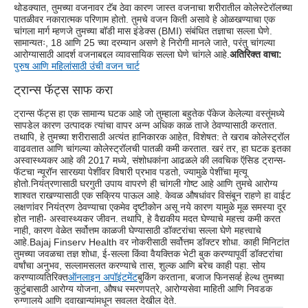
थोडक्यात, तुमच्या वजनावर टॅब ठेवा कारण जास्त वजनाचा शरीरातील कोलेस्टेरॉलच्या
पातळीवर नकारात्मक परिणाम होतो. तुमचे वजन किती असावे हे ओळखण्याचा एक
चांगला मार्ग म्हणजे तुमच्या बॉडी मास इंडेक्स (BMI) संबंधित तज्ञाचा सल्ला घेणे.
सामान्यतः, 18 आणि 25 च्या दरम्यान असणे हे निरोगी मानले जाते, परंतु चांगल्या
आरोग्यासाठी आदर्श वजनाबद्दल व्यावसायिक सल्ला घेणे चांगले आहे.
अतिरिक्त वाचा:
पुरुष आणि महिलांसाठी उंची वजन चार्ट
ट्रान्स फॅट्स साफ करा
ट्रान्स फॅट्स हा एक सामान्य घटक आहे जो तुम्हाला बहुतेक पॅकेज केलेल्या वस्तूंमध्ये
सापडेल कारण उत्पादक त्यांचा वापर अन्न अधिक काळ ताजे ठेवण्यासाठी करतात.
तथापि, हे तुमच्या शरीरासाठी अत्यंत हानिकारक आहेत, विशेषत: ते खराब कोलेस्ट्रॉल
वाढवतात आणि चांगल्या कोलेस्ट्रॉलची पातळी कमी करतात. खरं तर, हा घटक इतका
अस्वास्थ्यकर आहे की 2017 मध्ये, संशोधकांना आढळले की लवचिक ऍसिड ट्रान्स-
फॅटचा न्यूरॉन सारख्या पेशींवर विषारी प्रभाव पडतो, ज्यामुळे पेशींचा मृत्यू
होतो.नियंत्रणासाठी घरगुती उपाय वापरणे ही चांगली गोष्ट आहे आणि तुमचे आरोग्य
शाश्वत राखण्यासाठी एक सक्रिय पाऊल आहे. केवळ औषधांवर विसंबून राहणे हा वाईट
लक्षणांवर नियंत्रण ठेवण्याचा एकमेव दृष्टीकोन असू नये कारण यामुळे मूळ समस्या दूर
होत नाही- अस्वास्थ्यकर जीवन. तथापि, हे वैद्यकीय मदत घेण्याचे महत्त्व कमी करत
नाही, कारण वेळेत सर्वोत्तम काळजी घेण्यासाठी डॉक्टरांचा सल्ला घेणे महत्त्वाचे
आहे.
Bajaj Finserv Health वर नोकरीसाठी सर्वोत्तम डॉक्टर शोधा. काही मिनिटांत
तुमच्या जवळचा तज्ञ शोधा, ई-सल्ला किंवा वैयक्तिक भेटी बुक करण्यापूर्वी डॉक्टरांचा
वर्षांचा अनुभव, सल्लामसलत करण्याचे तास, शुल्क आणि बरेच काही पहा. सोय
करण्याव्यतिरिक्त
ऑनलाइन अपॉइंटमेंट
बुकिंग करताना, बजाज फिनसर्व्ह हेल्थ तुमच्या
कुटुंबासाठी आरोग्य योजना, औषध स्मरणपत्रे, आरोग्यसेवा माहिती आणि निवडक
रुग्णालये आणि दवाखान्यांमधून सवलत देखील देते.