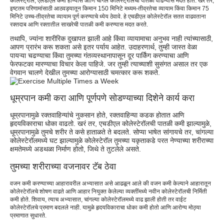
कोलेस्ट्रॉल, एलडीएल कमी होण्यास आणि चांगले कोलेस्ट्रॉलची पातळी वाढण्यास मदत होते. खरं तर,
इष्टतम परिणामांसाठी आठवड्यातून किमान 150 मिनिटे मध्यम-तीव्रतेचा व्यायाम किंवा किमान 75
मिनिटे उच्च-तीव्रतेचा व्यायाम पूर्ण करण्याचे ध्येय ठेवावे. हे एचडीएल कोलेस्टेरॉल सतत वाढवताना
रक्तदाब आणि रक्तातील साखरेची पातळी कमी करण्यास मदत करते.
तथापि, ज्यांना शारीरिक दुखापत झाली आहे किंवा व्यायामाचा अनुभव नाही त्यांच्यासाठी,
आपण प्रारंभ करू शकता असे इतर पर्याय आहेत. उदाहरणार्थ, तुम्ही जास्त वेळा
पायऱ्या चढण्याचा किंवा तुमच्या गंतव्यस्थानापासून दूर पार्किंग करण्याचा आणि
फेरफटका मारण्याचा विचार केला पाहिजे. जर तुम्ही त्याच्याशी सुसंगत असाल तर एक
वेगवान चालणे देखील तुमच्या आरोग्यासाठी चमत्कार करू शकते.
धूम्रपान कमी करा आणि पूर्णपणे सोडण्याच्या दिशेने कार्य करा
धूम्रपानामुळे रक्तवाहिन्यांचे नुकसान होते, रक्तवाहिन्या कडक होतात आणि
हृदयविकाराचा धोका वाढतो. खरं तर, एचडीएल कोलेस्टेरॉलची पातळी कमी झाल्यामुळे,
धूम्रपानामुळे तुमचे शरीर ते कसे हाताळते ते बदलते. सोप्या भाषेत सांगायचे तर, चांगल्या
कोलेस्टेरॉलमध्ये घट झाल्यामुळे कोलेस्टेरॉल तुमच्या यकृताकडे परत नेण्याच्या शरीराच्या
क्षमतेमध्ये अडथळा निर्माण होतो, जिथे ते तुटलेले असते.
तुमच्या शरीराच्या वजनावर टॅब ठेवा
वजन कमी करण्याच्या आहारावरील अभ्यासात असे आढळून आले की वजन कमी केल्याने आहारातून
कोलेस्टेरॉलचे शोषण वाढते आणि आहार नियुक्त केलेल्या व्यक्तींमध्ये नवीन कोलेस्टेरॉलची निर्मिती
कमी होते. शिवाय, त्याच अभ्यासात, चांगल्या कोलेस्टेरॉलमध्ये वाढ झाली होती तर वाईट
कोलेस्टेरॉलचे प्रमाण बदलले नाही. यामुळे हृदयविकाराचा धोका कमी होतो आणि आरोग्य मोठ्या
प्रमाणात सुधारते.