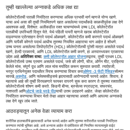
तुम्ही खाल्लेल्या अन्नाकडे अधिक लक्ष द्या
कोलेस्टेरॉलची पातळी नियंत्रित करण्याचा अधिक प्रभावी मार्ग म्हणजे योग्य खाणे.
याचा अर्थ असा की तुम्ही नियमितपणे खात असलेल्या पदार्थांकडे काळजीपूर्वक लक्ष देणे
आवश्यक आहे, विशेषत: अलीकडील रक्त चाचण्यांमध्ये उच्च LDL कोलेस्टेरॉल
पातळीची उपस्थिती दिसून येते. येथे पहिली पायरी म्हणजे खराब कोलेस्टेरॉल
वाढवण्यास प्रोत्साहन देणारे पदार्थ ओळखणे, कोलेस्टेरॉल कमी करणारे पदार्थ ओळखणे
आणि यापैकी कोणते पदार्थ आधीच तुमच्या नियमित आहाराचा भाग आहेत हे शोधणे.
उच्च घनता असलेल्या लिपोप्रोटीन (HDL) कोलेस्टेरॉलची पुरेशी मात्रा असलेले पदार्थ
खाणे, हेल्दी प्रकारचे, आणि LDL कोलेस्टेरॉल कमी करणे, हा अस्वास्थ्यकर प्रकारचा
उद्देश आहे.
अतिरिक्त वाचा:
कमी कोलेस्ट्रॉल आहार योजना
तद्वतच, तुम्ही प्रथम LDL
कोलेस्टेरॉलचे उच्च प्रमाण असलेले पदार्थ, जसे की लोणी, चीज, ऑर्गन मीट, प्रक्रिया
केलेले मांस, संपूर्ण दूध आणि लाल मांस मर्यादित करून सुरुवात करावी. त्याऐवजी,
भरपूर प्रथिनेयुक्त पदार्थांवर स्विच करण्याचा विचार करा
ओमेगा -3 फॅटी ऍसिडस्
सॅल्मन
सारखे,
अक्रोड
, आणि फ्लेक्ससीड्सचे हृदयासाठी आरोग्यदायी फायदे आहेत. शिवाय, हे
महत्वाचे आहे की तुम्ही विरघळणारे फायबर वापरणे सुरू करा कारण ते तुमच्या रक्तातील
कोलेस्टेरॉलचे शोषण कमी करते. किडनी बीन्स, ब्रुसेल्स स्प्राउट्स, सफरचंद,
नाशपाती आणि
ओटचे जाडे भरडे पीठ
याची उत्तम उदाहरणे आहेत. जेव्हा कोलेस्टेरॉल
नियंत्रित करण्याचा विचार येतो तेव्हा आहार महत्त्वाचा असतो आणि आपल्या अन्नाकडे
लक्ष देणे खूप लांब जाते.
आठवड्यातून अनेक वेळा व्यायाम करा
शारीरिक हालचालींचे हृदयासाठी अनेक फायदे आहेत आणि तुमच्या शरीरातील पातळी नियंत्रित
करण्यात त्यांची भूमिका आहे. असे अभ्यास आहेत जे दर्शवितात की नियमित व्यायामामुळे वाईट