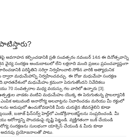
ాటిస్తారు?
స్థితిపై అవగాహన కల్పించడానికి ప్రతి సంవత్సరం నవంబర్ 14న ఈ దినోత్సవాన్ని
రైన వైద్య సంరక్షణ అందుబాటులో లేని లక్షలాది మంది ప్రజలు ప్రపంచవ్యాప్తంగా
చడానికి పరిస్థితిని సరిగ్గా నిర్వహించాలి.సోకిన వారికి అత్యాధునిక
్వారా మధుమేహాన్ని నిర్వహించవచ్చు. ఈ రోజు మధుమేహ సంరక్షణ
ది.భారతదేశంలో మధుమేహం క్రమంగా పెరుగుతోందని నివేదికలు
 మరియు 70 సంవత్సరాల మధ్య వయస్సు గల వారిలో ఉన్నారు [3].
ఉత్పత్తుల వాడకం వంటివి మధుమేహం యొక్క ఈ పెరుగుతున్న ప్రాబల్యానికి
్తమ ఎంపిక అటువంటి అనారోగ్య అలవాట్లను నివారించడం మరియు మీ రక్తంలో
కారకాలను అదుపులో ఉంచుకోవడానికి మీరు చురుకైన జీవనశైలిని కూడా
్లయితే, బజాజ్ ఫిన్‌సర్వ్ హెల్త్‌లో ఎండోక్రినాలజిస్ట్‌లను సంప్రదించండి. మీ
ఆరోగ్యాన్ని పొందడంపై దృష్టి పెట్టండి. వ్యక్తిగతంగా బుక్ చేయండి
 ఆరోగ్య సంరక్షణను సులభంగా యాక్సెస్ చేయండి & మీరు కూడా
నుండి అదనపు ప్రయోజనాలతో పాటు.