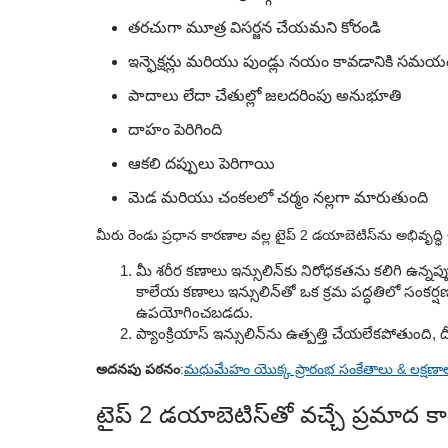
తరచుగా మూత్ర విసర్జన చేయమని కోరండి
ఇన్ఫెక్షన్లు మరియు పుండ్లు నయం కావడానికి సమ
పాదాలు లేదా చేతుల్లో జలదరింపు అనుభూతి
దాహం పెరిగింది
ఆకలి దప్పులు పెరిగాయి
మెడ మరియు చంకలలో చర్మం నల్లగా మారుతుంది
మీరు రెండు ప్రధాన కారణాల వల్ల టైప్ 2 డయాబెటిస్‌ను అభివృద్ధ
మీ శరీర కణాలు ఇన్సులిన్‌కు నిరోధకతను కలిగి ఉన్న
కాలేయ కణాలు ఇన్సులిన్‌తో ఒక క్రమ పద్ధతిలో సంకర్
ఉపయోగించబడదు.
ప్యాంక్రియాస్ ఇన్సులిన్‌ను ఉత్పత్తి చేయలేకపోతుంది
అదనపు పఠనం
:
మధుమేహం యొక్క ప్రారంభ సంకేతాలు & లక్షణా
టైప్ 2 డయాబెటిస్‌తో వచ్చే ప్రమాద 