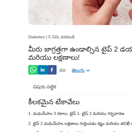
Diabetes | 5 నిమి చదవండి
మీరు జాగ్రత్తగా ఉండాల్సిన టైప్ 2 డ
మరియు లక్షణాలు!
తెలుగు
విషయ పట్టిక
కీలకమైన టేకావేలు
టైప్ 2 డయాబెటిస్ యొక్క లక్షణాలు మరియు 
మధుమేహం 3 రకాలు, టైప్ 1, టైప్ 2 మరియు గర్భధారణ
టైప్ 2 డయాబెటిస్‌తో వచ్చే ప్రమాద కారకం ఏమి
టైప్ 2 మధుమేహం లక్షణాలు గుర్తించడం కష్టం మరియు తనిఖీ 
టైప్ 2 డయాబెటిస్‌ను ఎలా నివారించవచ్చు మ