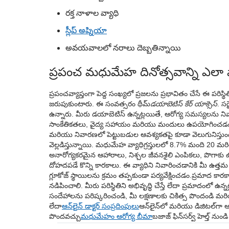
రక్త నాళాల వ్యాధి
స్లీప్ అప్నియా
అవయవాలలో నరాలు దెబ్బతిన్నాయి
ప్రపంచ మధుమేహ దినోత్సవాన్ని ఎలా ప
ప్రపంచవ్యాప్తంగా పెద్ద సంఖ్యలో ప్రజలను ప్రభావితం చేసే ఈ పరి
జరుపుకుంటారు. ఈ సంవత్సరం థీమ్
డయాబెటిస్ కేర్ యాక్సెస్
. స
ఉన్నారు. మీరు డయాబెటిస్ ఉన్నట్లయితే, ఆరోగ్య సమస్యలను నివారిం
సాంకేతికతలు, వైద్య సహాయం మరియు మందులు ఉపయోగించడం ద
మరియు నివారణలో పెట్టుబడుల ఆవశ్యకతపై కూడా వెలుగునిస్తుం
వెల్లడిస్తున్నాయి. మధుమేహ వ్యాధిగ్రస్తులలో 8.7% మంది 20
అనారోగ్యకరమైన ఆహారాలు, నిశ్చల జీవనశైలి ఎంపికలు, పొగాకు 
దోహదపడే కొన్ని కారకాలు. ఈ వ్యాధిని నివారించడానికి మీ ఉత
గ్లూకోజ్ స్థాయిలను క్రమం తప్పకుండా పర్యవేక్షించడం.ప్రమాద 
నడిపించాలి. మీరు పరిస్థితిని అభివృద్ధి చేస్తే లేదా ప్రమాదంలో ఉన్నట
సందేహాలను పరిష్కరించండి, మీ లక్షణాలకు చికిత్స పొందండి మరియు 
లేదా
ఆన్‌లైన్ డాక్టర్ సంప్రదింపులు
ఆన్‌లైన్‌లో మరియు డిజిటల్‌గా
పొందవచ్చు
మధుమేహం ఆరోగ్య బీమా
బజాజ్ ఫిన్‌సర్వ్ హెల్త్ 