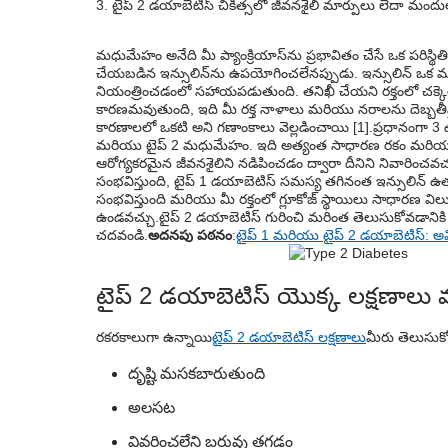
టైప్ 2 డయాబెటిస్ చికిత్సలో జీవనశైలి మార్పులు లేదా మం
టైప్ 2 డయాబెటిస్ యొక్క వివిధ సమస్యలు ఏమ
ప్రపంచ మధుమేహ దినోత్సవాన్ని ఎలా పాటిస్తార
మధుమేహం అనేది మీ ప్యాంక్రియాస్‌ను ప్రభావితం చేసే ఒక పరిస్థిత
చేయబడిన ఇన్సులిన్‌ను ఉపయోగించలేనప్పుడు. ఇన్సులిన్ ఒక ముఖ
నియంత్రించడంలో సహాయపడుతుంది. తనిఖీ చేయని రక్తంలో చక్కెర
కారణమవుతుంది, ఇది మీ రక్త నాళాలు మరియు నరాలను దెబ్బత
కారణాలలో ఒకటి అని గణాంకాలు వెల్లడించాయి [1].ప్రధానంగా 3
మరియు టైప్ 2 మధుమేహం. ఇది అత్యంత సాధారణ రకం మరియు ఇది
ఆరోగ్యకరమైన జీవనశైలిని నడిపించడం ద్వారా దీనిని నివారించవ
సంభవిస్తుంది, టైప్ 1 డయాబెటిస్ సమస్య తగినంత ఇన్సులిన్
సంభవిస్తుంది మరియు మీ రక్తంలో గ్లూకోజ్ స్థాయిలు సాధారణ 
ఉండవచ్చు.టైప్ 2 డయాబెటిస్ గురించి మరింత తెలుసుకోవడాని
చదవండి.
అదనపు పఠనం
:
టైప్ 1 మరియు టైప్ 2 డయాబెటిస్: అ
టైప్ 2 డయాబెటిస్ యొక్క లక్షణాలు
రకరకాలుగా ఉన్నాయి
టైప్ 2 డయాబెటిస్ లక్షణాలు
మీరు తెలుసుక
దృష్టి మసకబారుతుంది
అలసట
వివరించలేని బరువు తగ్గడం