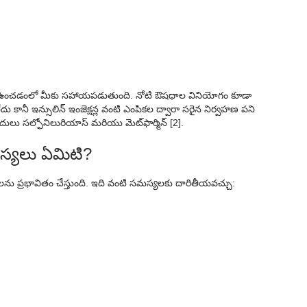
పులో ఉంచడంలో మీకు సహాయపడుతుంది. నోటి ఔషధాల వినియోగం కూడా
 కానీ ఇన్సులిన్ ఇంజెక్షన్ల వంటి ఎంపికల ద్వారా సరైన నిర్వహణ పని
ులు సల్ఫోనిలురియాస్ మరియు మెట్‌ఫార్మిన్ [2].
స్యలు ఏమిటి?
్రభావితం చేస్తుంది. ఇది వంటి సమస్యలకు దారితీయవచ్చు: