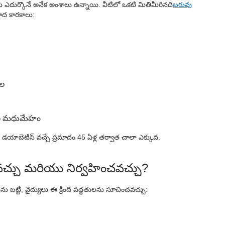
ీరు ఎదుర్కొనే అనేక అంశాలు ఉన్నాయి. వీటిలో ఒకటి మితిమీరినది
బరువు
ద కారకాలు:
దల
రణ మధుమేహం
డయాబెటిస్ వచ్చే ప్రమాదం 45 ఏళ్ల తర్వాత చాలా ఎక్కువ.
వచ్చు మరియు నిర్వహించవచ్చు?
ు బట్టి, వైద్యులు ఈ క్రింది పద్ధతులను సూచించవచ్చు: