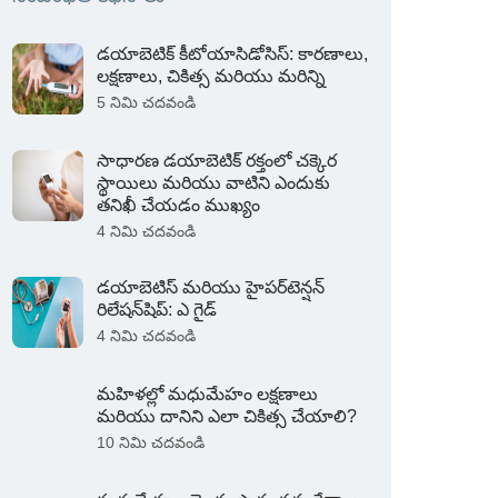
డయాబెటిక్ కీటోయాసిడోసిస్: కారణాలు,
లక్షణాలు, చికిత్స మరియు మరిన్ని
5 నిమి చదవండి
సాధారణ డయాబెటిక్ రక్తంలో చక్కెర
స్థాయిలు మరియు వాటిని ఎందుకు
తనిఖీ చేయడం ముఖ్యం
4 నిమి చదవండి
డయాబెటిస్ మరియు హైపర్‌టెన్షన్
రిలేషన్‌షిప్: ఎ గైడ్
4 నిమి చదవండి
మహిళల్లో మధుమేహం లక్షణాలు
మరియు దానిని ఎలా చికిత్స చేయాలి?
10 నిమి చదవండి