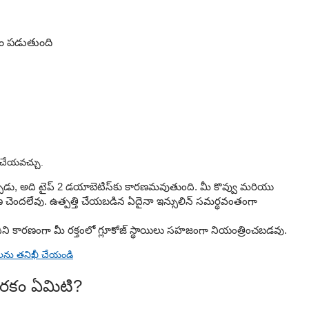
యం పడుతుంది
ి చేయవచ్చు.
ప్పుడు, అది టైప్ 2 డయాబెటిస్‌కు కారణమవుతుంది. మీ కొవ్వు మరియు
షణ చెందలేవు. ఉత్పత్తి చేయబడిన ఏదైనా ఇన్సులిన్ సమర్థవంతంగా
, దీని కారణంగా మీ రక్తంలో గ్లూకోజ్ స్థాయిలు సహజంగా నియంత్రించబడవు.
లను తనిఖీ చేయండి
కారకం ఏమిటి?