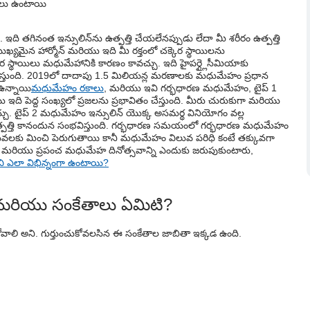
దులు ఉంటాయి
ిటి?
ు?
ి. ఇది తగినంత ఇన్సులిన్‌ను ఉత్పత్తి చేయలేనప్పుడు లేదా మీ శరీరం ఉత్పత్తి
్యమైన హార్మోన్ మరియు ఇది మీ రక్తంలో చక్కెర స్థాయిలను
 స్థాయిలు మధుమేహానికి కారణం కావచ్చు. ఇది హైపర్గ్లైసీమియాకు
ీస్తుంది. 2019లో దాదాపు 1.5 మిలియన్ల మరణాలకు మధుమేహం ప్రధాన
 ఉన్నాయి
మధుమేహం రకాలు
, మరియు ఇవి గర్భధారణ మధుమేహం, టైప్ 1
 పెద్ద సంఖ్యలో ప్రజలను ప్రభావితం చేస్తుంది. మీరు చురుకుగా మరియు
చ్చు. టైప్ 2 మధుమేహం ఇన్సులిన్ యొక్క అసమర్థ వినియోగం వల్ల
 ఉత్పత్తి కానందున సంభవిస్తుంది. గర్భధారణ సమయంలో గర్భధారణ మధుమేహం
విలువలకు మించి పెరుగుతాయి కానీ మధుమేహం విలువ పరిధి కంటే తక్కువగా
కి మరియు ప్రపంచ మధుమేహ దినోత్సవాన్ని ఎందుకు జరుపుకుంటారు,
వి ఎలా విభిన్నంగా ఉంటాయి?
 మరియు సంకేతాలు ఏమిటి?
ోవాలి అని. గుర్తుంచుకోవలసిన ఈ సంకేతాల జాబితా ఇక్కడ ఉంది.