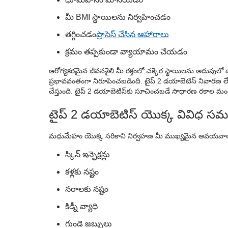
మీ BMI స్థాయిలను నిర్వహించడం
తగ్గించడం
ప్రాసెస్ చేసిన ఆహారాలు
క్రమం తప్పకుండా వ్యాయామం చేయడం
ఆరోగ్యకరమైన జీవనశైలి మీ రక్తంలో చక్కెర స్థాయిలను అదు
ప్రభావవంతంగా నిరూపించబడింది. టైప్ 2 డయాబెటిస్ నివారణ లేదు
చేస్తుంది. టైప్ 2 డయాబెటిస్‌కు సూచించబడే సాధారణ రకాల మంద
టైప్ 2 డయాబెటిస్ యొక్క వివిధ సమ
మధుమేహం యొక్క సరికాని నిర్వహణ మీ ముఖ్యమైన అవయవాలను ప
స్కిన్ ఇన్ఫెక్షన్లు
కళ్లకు నష్టం
నరాలకు నష్టం
కిడ్నీ వ్యాధి
గుండె జబ్బులు