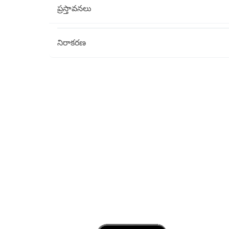
ప్రస్తావనలు
నిరాకరణ
https://www.who.int/news-room/fact-sheets/deta
https://www.idf.org/aboutdiabetes/type-2-diabe
https://www.who.int/india/Campaigns/and/even
దయచేసి ఈ వ్యాసం కేవలం సమాచార ప్రయోజనాల కోసం ఉద్దేశిం
(“BFHL”) ఎటువంటి బాధ్యత వహించదు రచయిత/సమీక్షకుడు/ప్ర
సమాచారం. ఈ కథనం ఏదైనా వైద్య సలహాకు ప్రత్యామ్నాయంగా పరి
కలిగిన ఆరోగ్య సంరక్షణను ఎల్లప్పుడూ సంప్రదించండి మీ వైద్య 
సమీక్షించబడింది అర్హత కలిగిన వైద్యుడు మరియు BFHL ఏదై
మూడవ పక్షం అందించే సేవలు.