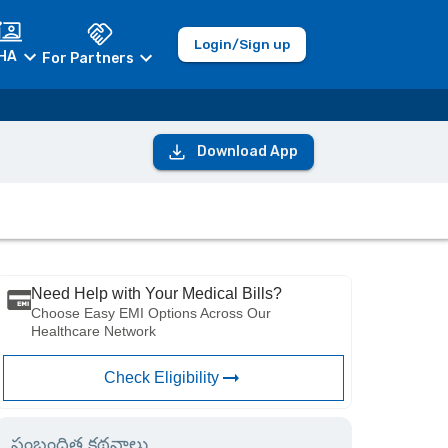
Login/Sign up
HA
For Partners
Download App
Need Help with Your Medical Bills?
Choose Easy EMI Options Across Our
Healthcare Network
Check Eligibility
సంబంధిత కథనాలు