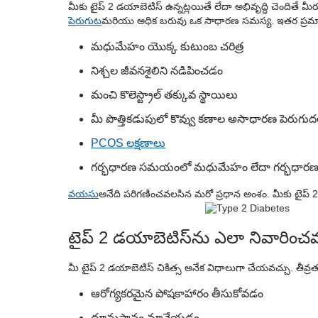
మీకు టైప్ 2 డయాబెటిస్ ఉన్నట్లయితే లేదా అభివృద్ధి చెందితే మ
పెరుగుట
మరియు అధిక బరువు ఒక సాధారణ సమస్య. ఇతర ప్రమా
మధుమేహం యొక్క కుటుంబ చరిత్ర
నిశ్చల జీవనశైలిని నడిపించడం
మంచి కొలెస్ట్రాల్ తక్కువ స్థాయిలు
మీ పొత్తికడుపులో కొవ్వు కణాల అసాధారణ పెరుగు
PCOS లక్షణాలు
గర్భధారణ సమయంలో మధుమేహం లేదా గర్భధా
వయసు
అనేది పరిగణించవలసిన మరో ప్రధాన అంశం. మీకు టైప్ 2 
టైప్ 2 డయాబెటిస్‌ను ఎలా నివారించ
మీ టైప్ 2 డయాబెటిస్ చికిత్స అనేక విధాలుగా చేయవచ్చు. తీవ్రతన
ఆరోగ్యకరమైన పోషకాహారం తీసుకోవడం
ధూమపానం మానేయడం