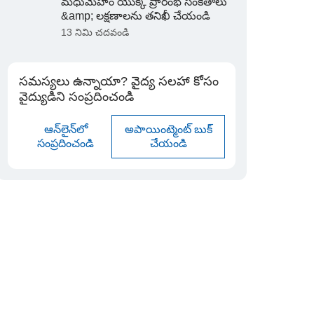
మధుమేహం యొక్క ప్రారంభ సంకేతాలు
&amp; లక్షణాలను తనిఖీ చేయండి
13 నిమి చదవండి
సమస్యలు ఉన్నాయా? వైద్య సలహా కోసం
వైద్యుడిని సంప్రదించండి
ఆన్‌లైన్‌లో
అపాయింట్మెంట్ బుక్
సంప్రదించండి
చేయండి