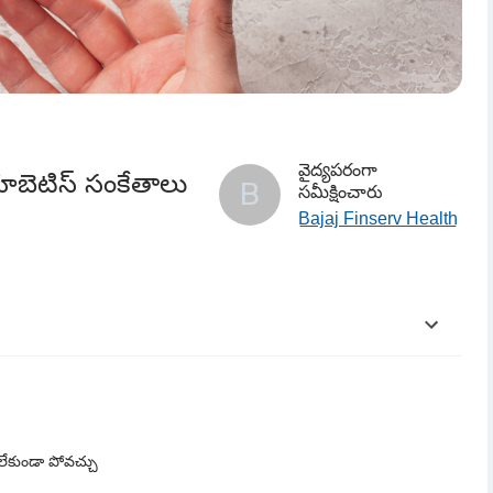
వైద్యపరంగా
యాబెటిస్ సంకేతాలు
B
సమీక్షించారు
Bajaj Finserv Health
సంకేతాలు ఏమిటి?
టి?
లేకుండా పోవచ్చు
రియు నిర్వహించవచ్చు?