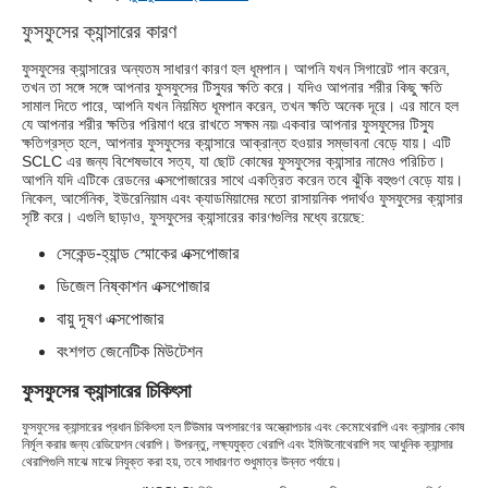
ফুসফুসের ক্যান্সারের কারণ
ফুসফুসের ক্যান্সারের অন্যতম সাধারণ কারণ হল ধূমপান। আপনি যখন সিগারেট পান করেন,
তখন তা সঙ্গে সঙ্গে আপনার ফুসফুসের টিস্যুর ক্ষতি করে। যদিও আপনার শরীর কিছু ক্ষতি
সামাল দিতে পারে, আপনি যখন নিয়মিত ধূমপান করেন, তখন ক্ষতি অনেক দূরে। এর মানে হল
যে আপনার শরীর ক্ষতির পরিমাণ ধরে রাখতে সক্ষম নয়৷ একবার আপনার ফুসফুসের টিস্যু
ক্ষতিগ্রস্ত হলে, আপনার ফুসফুসের ক্যান্সারে আক্রান্ত হওয়ার সম্ভাবনা বেড়ে যায়। এটি
SCLC এর জন্য বিশেষভাবে সত্য, যা ছোট কোষের ফুসফুসের ক্যান্সার নামেও পরিচিত।
আপনি যদি এটিকে রেডনের এক্সপোজারের সাথে একত্রিত করেন তবে ঝুঁকি বহুগুণ বেড়ে যায়।
নিকেল, আর্সেনিক, ইউরেনিয়াম এবং ক্যাডমিয়ামের মতো রাসায়নিক পদার্থও ফুসফুসের ক্যান্সার
সৃষ্টি করে। এগুলি ছাড়াও, ফুসফুসের ক্যান্সারের কারণগুলির মধ্যে রয়েছে:
সেকেন্ড-হ্যান্ড স্মোকের এক্সপোজার
ডিজেল নিষ্কাশন এক্সপোজার
বায়ু দূষণ এক্সপোজার
বংশগত জেনেটিক মিউটেশন
ফুসফুসের ক্যান্সারের চিকিৎসা
ফুসফুসের ক্যান্সারের প্রধান চিকিৎসা হল টিউমার অপসারণের অস্ত্রোপচার এবং কেমোথেরাপি এবং ক্যান্সার কোষ
নির্মূল করার জন্য রেডিয়েশন থেরাপি। উপরন্তু, লক্ষ্যযুক্ত থেরাপি এবং ইমিউনোথেরাপি সহ আধুনিক ক্যান্সার
থেরাপিগুলি মাঝে মাঝে নিযুক্ত করা হয়, তবে সাধারণত শুধুমাত্র উন্নত পর্যায়ে।