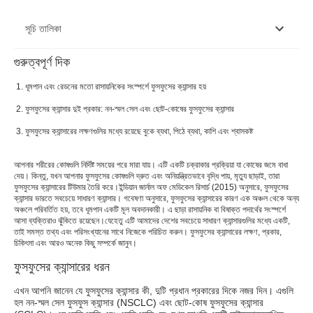
সূচি তালিকা
গুরুত্বপূর্ণ দিক
ফুসফুসের ক্যান্সারের ধরন
ধূমপান এবং রেডনের মতো রাসায়নিকের সংস্পর্শে ফুসফুসের ক্যান্সার হয়
রোগীর বিভাগ
ফুসফুসের ক্যান্সার দুই প্রকার: নন-স্মল সেল এবং ছোট-কোষের ফুসফুসের ক্যান্সার
ফুসফুসের ক্যান্সারের লক্ষণ
ফুসফুসের ক্যান্সারের লক্ষণগুলির মধ্যে রয়েছে বুকে ব্যথা, পিঠে ব্যথা, কাশি এবং শ্বাসকষ্ট
ফুসফুসের ক্যান্সারের কারণ
আপনার শরীরের কোষগুলি নির্দিষ্ট সময়ের পরে মারা যায়। এটি একটি চক্রাকার প্রক্রিয়া যা কোষের জমে বাধা
ফুসফুসের ক্যান্সারের চিকিৎসা
দেয়। কিন্তু, যখন আপনার ফুসফুসের কোষগুলি দ্রুত এবং অনিয়ন্ত্রিতভাবে বৃদ্ধি পায়, মৃত্যু ছাড়াই, তারা
ফুসফুসের ক্যান্সারের টিউমার তৈরি করে।ইন্ডিয়ান জার্নাল অফ মেডিকেল রিসার্চ (2015) অনুসারে, ফুসফুসের
ক্যান্সার ভারতে সবচেয়ে সাধারণ ক্যান্সার। গবেষণা অনুসারে, ফুসফুসের ক্যান্সারের কারণ এক অঞ্চল থেকে অন্য
ফুসফুসের ক্যান্সারের ঝুঁকির কারণ
অঞ্চলে পরিবর্তিত হয়, তবে ধূমপান একটি মূল অবদানকারী। এ ছাড়া রাসায়নিক বা বিষাক্ত পদার্থের সংস্পর্শে
আসা ব্যক্তিরাও ঝুঁকিতে রয়েছেন।যেহেতু এটি আমাদের দেশের সবচেয়ে সাধারণ ক্যান্সারগুলির মধ্যে একটি,
ফুসফুসের ক্যান্সার নির্ণয়
তাই সমস্ত তথ্য এবং পরিসংখ্যানের সাথে নিজেকে পরিচিত করুন। ফুসফুসের ক্যান্সারের লক্ষণ, প্রকার,
চিকিৎসা এবং আরও অনেক কিছু সম্পর্কে জানুন।
উপসংহার
ফুসফুসের ক্যান্সারের ধরন
এখন আপনি জানেন যে ফুসফুসের ক্যান্সার কী, দুটি প্রধান প্রকারের দিকে নজর দিন। এগুলি
হল নন-স্মল সেল ফুসফুস ক্যান্সার (NSCLC) এবং ছোট-কোষ ফুসফুসের ক্যান্সার