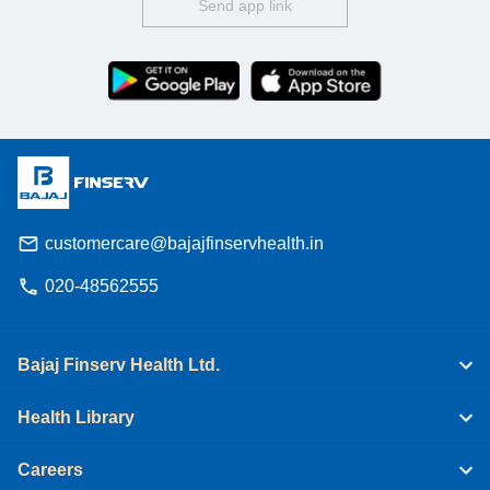
Send app link
customercare@bajajfinservhealth.in
020-48562555
Bajaj Finserv Health Ltd.
Health Library
Careers