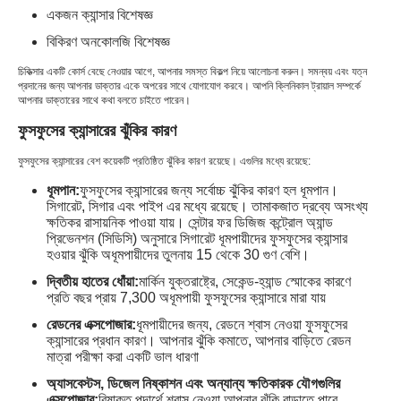
একজন ক্যান্সার বিশেষজ্ঞ
বিকিরণ অনকোলজি বিশেষজ্ঞ
চিকিত্সার একটি কোর্স বেছে নেওয়ার আগে, আপনার সমস্ত বিকল্প নিয়ে আলোচনা করুন। সমন্বয় এবং যত্ন
প্রদানের জন্য আপনার ডাক্তার একে অপরের সাথে যোগাযোগ করবে। আপনি ক্লিনিকাল ট্রায়াল সম্পর্কে
আপনার ডাক্তারের সাথে কথা বলতে চাইতে পারেন।
ফুসফুসের ক্যান্সারের ঝুঁকির কারণ
ফুসফুসের ক্যান্সারের বেশ কয়েকটি প্রতিষ্ঠিত ঝুঁকির কারণ রয়েছে। এগুলির মধ্যে রয়েছে:
ধূমপান:
ফুসফুসের ক্যান্সারের জন্য সর্বোচ্চ ঝুঁকির কারণ হল ধূমপান।
সিগারেট, সিগার এবং পাইপ এর মধ্যে রয়েছে। তামাকজাত দ্রব্যে অসংখ্য
ক্ষতিকর রাসায়নিক পাওয়া যায়। সেন্টার ফর ডিজিজ কন্ট্রোল অ্যান্ড
প্রিভেনশন (সিডিসি) অনুসারে সিগারেট ধূমপায়ীদের ফুসফুসের ক্যান্সার
হওয়ার ঝুঁকি অধূমপায়ীদের তুলনায় 15 থেকে 30 গুণ বেশি।
দ্বিতীয় হাতের ধোঁয়া:
মার্কিন যুক্তরাষ্ট্রে, সেকেন্ড-হ্যান্ড স্মোকের কারণে
প্রতি বছর প্রায় 7,300 অধূমপায়ী ফুসফুসের ক্যান্সারে মারা যায়
রেডনের এক্সপোজার:
ধূমপায়ীদের জন্য, রেডনে শ্বাস নেওয়া ফুসফুসের
ক্যান্সারের প্রধান কারণ। আপনার ঝুঁকি কমাতে, আপনার বাড়িতে রেডন
মাত্রা পরীক্ষা করা একটি ভাল ধারণা
অ্যাসবেস্টস, ডিজেল নিষ্কাশন এবং অন্যান্য ক্ষতিকারক যৌগগুলির
এক্সপোজার:
বিষাক্ত পদার্থে শ্বাস নেওয়া আপনার ঝুঁকি বাড়াতে পারে,