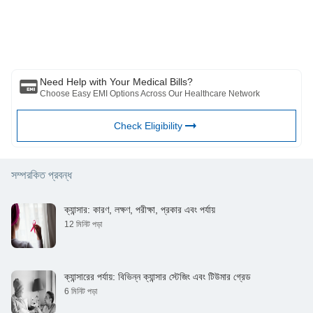
https://www.cancer.org/cancer/lung-cancer/about/what-is.html
প্রকাশিত মতামত/পরামর্শ/তথ্যের। এই নিবন্ধটিকে কোনো চিকিৎসা পরামর্শের বিকল্প হিসেবে বিবেচনা
https://www.medicalnewstoday.com/articles/large-cell-
করা উচিত নয়, রোগ নির্ণয় বা চিকিত্সা। সর্বদা আপনার বিশ্বস্ত চিকিত্সক/যোগ্য স্বাস্থ্যসেবার সাথে
carcinoma
পরামর্শ করুন আপনার চিকিৎসা অবস্থা মূল্যায়ন পেশাদার. উপরের নিবন্ধটি একটি দ্বারা পর্যালোচনা করা
হয়েছে যোগ্য ডাক্তার এবং BFHL কোনো তথ্যের জন্য কোনো ক্ষতির জন্য দায়ী নয় অথবা কোনো
তৃতীয় পক্ষের দ্বারা প্রদত্ত পরিষেবা।
Need Help with Your Medical Bills?
Choose Easy EMI Options Across Our Healthcare Network
Check Eligibility
সম্পরকিত প্রবন্ধ
ক্যান্সার: কারণ, লক্ষণ, পরীক্ষা, প্রকার এবং পর্যায়
12 মিনিট পড়া
ক্যান্সারের পর্যায়: বিভিন্ন ক্যান্সার স্টেজিং এবং টিউমার গ্রেড
6 মিনিট পড়া