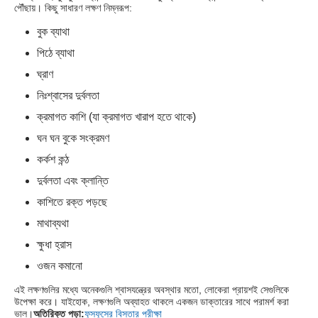
পৌঁছায়। কিছু সাধারণ লক্ষণ নিম্নরূপ:
বুক ব্যাথা
পিঠে ব্যাথা
ঘ্রাণ
নিঃশ্বাসের দুর্বলতা
ক্রমাগত কাশি (যা ক্রমাগত খারাপ হতে থাকে)
ঘন ঘন বুকে সংক্রমণ
কর্কশ কন্ঠ
দুর্বলতা এবং ক্লান্তি
কাশিতে রক্ত ​​পড়ছে
মাথাব্যথা
ক্ষুধা হ্রাস
ওজন কমানো
এই লক্ষণগুলির মধ্যে অনেকগুলি শ্বাসযন্ত্রের অবস্থার মতো, লোকেরা প্রায়শই সেগুলিকে
উপেক্ষা করে। যাইহোক, লক্ষণগুলি অব্যাহত থাকলে একজন ডাক্তারের সাথে পরামর্শ করা
ভাল।
অতিরিক্ত পড়া:
ফুসফুসের বিস্তার পরীক্ষা