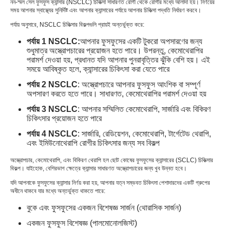
নন-স্মল সেল ফুসফুস ক্যান্সার (NSCLC) চিকিত্সা সাধারণত রোগী থেকে রোগীর মধ্যে আলাদা হয়। নির্ণয়ের
সময় আপনার স্বাস্থ্যের সুনির্দিষ্ট এবং আপনার ক্যান্সারের পর্যায়ে আপনার চিকিত্সা পদ্ধতি নির্ধারণ করবে।
পর্যায় অনুসারে, NSCLC চিকিত্সার বিকল্পগুলি প্রায়ই অন্তর্ভুক্ত করে:
পর্যায় 1 NSCLC:
আপনার ফুসফুসের একটি টুকরো অপসারণের জন্য
শুধুমাত্র অস্ত্রোপচারের প্রয়োজন হতে পারে। উপরন্তু, কেমোথেরাপির
পরামর্শ দেওয়া হয়, প্রধানত যদি আপনার পুনরাবৃত্তির ঝুঁকি বেশি হয়। এই
সময়ে আবিষ্কৃত হলে, ক্যান্সারের চিকিৎসা করা যেতে পারে
পর্যায় 2 NSCLC
: অস্ত্রোপচারে আপনার ফুসফুস আংশিক বা সম্পূর্ণ
অপসারণ করতে হতে পারে। সাধারণত, কেমোথেরাপির পরামর্শ দেওয়া হয়
পর্যায় 3 NSCLC
: আপনার সম্মিলিত কেমোথেরাপি, সার্জারি এবং বিকিরণ
চিকিৎসার প্রয়োজন হতে পারে
পর্যায় 4 NSCLC
: সার্জারি, রেডিয়েশন, কেমোথেরাপি, টার্গেটেড থেরাপি,
এবং ইমিউনোথেরাপি রোগীর চিকিৎসার জন্য সব বিকল্প
অস্ত্রোপচার, কেমোথেরাপি, এবং বিকিরণ থেরাপি হল ছোট কোষের ফুসফুসের ক্যান্সারের (SCLC) চিকিত্সার
বিকল্প। যাইহোক, বেশিরভাগ ক্ষেত্রে ক্যান্সার সাধারণত অস্ত্রোপচারের জন্য খুব উন্নত হবে।
যদি আপনাকে ফুসফুসের ক্যান্সার নির্ণয় করা হয়, আপনার যত্ন সম্ভবত চিকিৎসা পেশাদারদের একটি গ্রুপের
অধীনে থাকবে যার মধ্যে অন্তর্ভুক্ত থাকতে পারে:
বুকে এবং ফুসফুসের একজন বিশেষজ্ঞ সার্জন (থোরাসিক সার্জন)
একজন ফুসফুস বিশেষজ্ঞ (পালমোনোলজিস্ট)