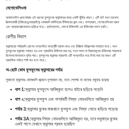
মেসোথেলিওমা
অ্যাসবেস্টস এক্সপোজার এই ধরনের ফুসফুসের ক্যান্সারের জন্য একটি ঝুঁকির কারণ। এটি ঘটে যখন হরমোন
উত্পাদনকারী (নিউরোএন্ডোক্রাইন) কোষগুলি কার্সিনয়েড টিউমারের জন্ম দেয়। ফলস্বরূপ, মেসোথেলিওমা দ্রুত
এবং আক্রমণাত্মকভাবে ছড়িয়ে পড়ে। দুর্ভাগ্যবশত, কোনো চিকিৎসাই এর চিকিৎসায় সফল হয়নি।
রোগীর বিভাগ
ক্যান্সারের পর্যায়গুলি রোগের অগ্রগতির অন্তর্দৃষ্টি প্রদান করে এবং চিকিত্সা পরিকল্পনায় সহায়তা করে। যখন
ফুসফুসের ক্যান্সার শনাক্ত হয় এবং প্রাথমিক চিকিৎসা করা হয়, তখন সফল বা নিরাময়মূলক চিকিৎসার সম্ভাবনা
উল্লেখযোগ্যভাবে বৃদ্ধি পায়। ফুসফুসের ক্যান্সার প্রায়শই এটি অগ্রগতির পরে নির্ণয় করা হয় কারণ এটি
প্রাথমিক পর্যায়ে স্পষ্ট নাও হতে পারে।
অ-ছোট কোষ ফুসফুসের ক্যান্সারের পর্যায়
লুকানো ক্যান্সার কোষগুলি স্ক্যানে দৃশ্যমান নয়, তবে শ্লেষ্মা বা কফের নমুনায় রয়েছে
ধাপ 1:
ক্যান্সার ফুসফুসে আবিষ্কৃত হলেও বাইরে ছড়িয়ে পড়েনি
ধাপ ২:
ক্যান্সার ফুসফুস এবং পার্শ্ববর্তী লিম্ফ নোডগুলিতে আবিষ্কৃত হয়
পর্যায় 3:
ক্যান্সার বুকের মাঝখানে ফুসফুস এবং লিম্ফ নোডে ছড়িয়ে পড়েছে
পর্যায় 3A:
ক্যান্সার লিম্ফ নোডগুলিতে আবিষ্কৃত হয়, তবে শুধুমাত্র বুকের
একই পাশে যেখানে ক্যান্সার প্রথম হয়েছিল