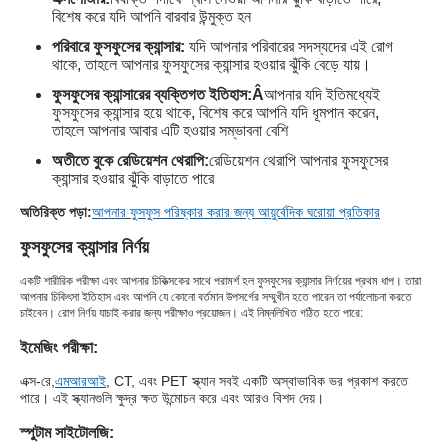
বিশেষ করে যদি আপনি বারবার উন্মুক্ত হন
পরিবারে ফুসফুসের ক্যান্সার:
যদি আপনার পরিবারের সদস্যদের এই রোগ
থাকে, তাহলে আপনার ফুসফুসের ক্যান্সার হওয়ার ঝুঁকি বেড়ে যায়।
ফুসফুসের ক্যান্সারের ব্যক্তিগত ইতিহাস:Â
আপনার যদি ইতিমধ্যেই
ফুসফুসের ক্যান্সার হয়ে থাকে, বিশেষ করে আপনি যদি ধূমপান করেন,
তাহলে আপনার আবার এটি হওয়ার সম্ভাবনা বেশি
অতীতে বুকে রেডিয়েশন থেরাপি:
রেডিয়েশন থেরাপি আপনার ফুসফুসের
ক্যান্সার হওয়ার ঝুঁকি বাড়াতে পারে
অতিরিক্ত পড়া:
আপনার ফুসফুস পরিষ্কার করার জন্য আয়ুর্বেদিক ঘরোয়া প্রতিকার
ফুসফুসের ক্যান্সার নির্ণয়
একটি শারীরিক পরীক্ষা এবং আপনার চিকিত্সকের সাথে পরামর্শ হল ফুসফুসের ক্যান্সার নির্ণয়ের প্রথম ধাপ। তারা
আপনার চিকিৎসা ইতিহাস এবং আপনি যে কোনো বর্তমান উপসর্গের সম্মুখীন হতে পারেন তা পর্যালোচনা করতে
চাইবেন। রোগ নির্ণয় যাচাই করার জন্য পরীক্ষাও প্রয়োজন। এই নিম্নলিখিত গঠিত হতে পারে:
ইমেজিং পরীক্ষা:
এক্স-রে,
এমআরআই
, CT, এবং PET স্ক্যান সবই একটি অস্বাভাবিক ভর প্রকাশ করতে
পারে। এই স্ক্যানগুলি ক্ষুদ্র ক্ষত উন্মোচন করে এবং আরও বিশদ দেয়।
স্পুটাম সাইটোলজি: