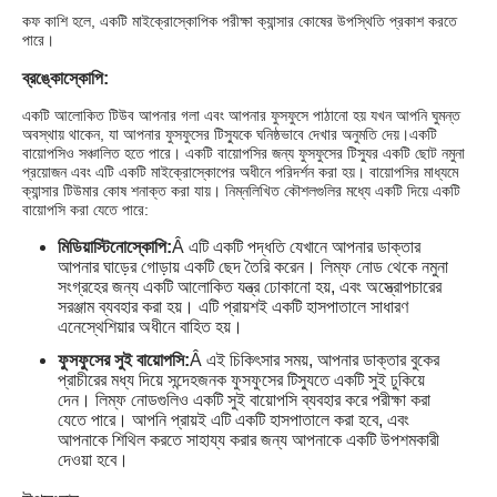
কফ কাশি হলে, একটি মাইক্রোস্কোপিক পরীক্ষা ক্যান্সার কোষের উপস্থিতি প্রকাশ করতে
পারে।
ব্রঙ্কোস্কোপি:
একটি আলোকিত টিউব আপনার গলা এবং আপনার ফুসফুসে পাঠানো হয় যখন আপনি ঘুমন্ত
অবস্থায় থাকেন, যা আপনার ফুসফুসের টিস্যুকে ঘনিষ্ঠভাবে দেখার অনুমতি দেয়।
একটি
বায়োপসিও সঞ্চালিত হতে পারে। একটি বায়োপসির জন্য ফুসফুসের টিস্যুর একটি ছোট নমুনা
প্রয়োজন এবং এটি একটি মাইক্রোস্কোপের অধীনে পরিদর্শন করা হয়। বায়োপসির মাধ্যমে
ক্যান্সার টিউমার কোষ শনাক্ত করা যায়। নিম্নলিখিত কৌশলগুলির মধ্যে একটি দিয়ে একটি
বায়োপসি করা যেতে পারে:
মিডিয়াস্টিনোস্কোপি:
Â এটি একটি পদ্ধতি যেখানে আপনার ডাক্তার
আপনার ঘাড়ের গোড়ায় একটি ছেদ তৈরি করেন। লিম্ফ নোড থেকে নমুনা
সংগ্রহের জন্য একটি আলোকিত যন্ত্র ঢোকানো হয়, এবং অস্ত্রোপচারের
সরঞ্জাম ব্যবহার করা হয়। এটি প্রায়শই একটি হাসপাতালে সাধারণ
এনেস্থেশিয়ার অধীনে বাহিত হয়।
ফুসফুসের সুই বায়োপসি:
Â এই চিকিৎসার সময়, আপনার ডাক্তার বুকের
প্রাচীরের মধ্য দিয়ে সন্দেহজনক ফুসফুসের টিস্যুতে একটি সুই ঢুকিয়ে
দেন। লিম্ফ নোডগুলিও একটি সুই বায়োপসি ব্যবহার করে পরীক্ষা করা
যেতে পারে। আপনি প্রায়ই এটি একটি হাসপাতালে করা হবে, এবং
আপনাকে শিথিল করতে সাহায্য করার জন্য আপনাকে একটি উপশমকারী
দেওয়া হবে।