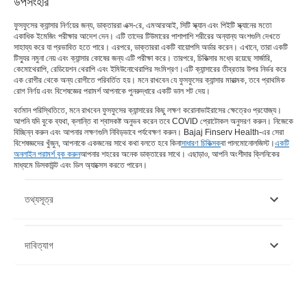
উপসংহার
ফুসফুসের ক্যান্সার নির্ণয়ের জন্য, ডাক্তাররা এক্স-রে, এমআরআই, সিটি স্ক্যান এবং পিইটি স্ক্যানের মতো
একাধিক ইমেজিং পরীক্ষার আদেশ দেন। এটি তাদের টিউমারের পাশাপাশি শরীরের অন্যান্য অংশগুলি দেখতে
সাহায্য করে যা প্রভাবিত হতে পারে। এরপরে, ডাক্তাররা একটি বায়োপসি অর্ডার করেন। এখানে, তারা একটি
টিস্যুর নমুনা নেয় এবং ক্যান্সার কোষের জন্য এটি পরীক্ষা করে। তারপরে, চিকিত্সার মধ্যে রয়েছে সার্জারি,
কেমোথেরাপি, রেডিয়েশন থেরাপি এবং ইমিউনোথেরাপির সংমিশ্রণ।
এটি ক্যান্সারের তীব্রতার উপর নির্ভর করে
এক রোগীর থেকে অন্য রোগীতে পরিবর্তিত হয়। মনে রাখবেন যে ফুসফুসের ক্যান্সার মারাত্মক, তবে প্রাথমিক
রোগ নির্ণয় এবং বিশেষজ্ঞের পরামর্শ আপনাকে পুনরুদ্ধারে একটি ভাল শট দেয়।
বর্তমান পরিস্থিতিতে, মনে রাখবেন ফুসফুসের ক্যান্সারের কিছু লক্ষণ করোনাভাইরাসের ক্ষেত্রেও প্রযোজ্য।
আপনি যদি বুকে ব্যথা, ক্লান্তি বা শ্বাসকষ্ট অনুভব করেন তবে COVID প্রোটোকল অনুসরণ করুন। নিজেকে
বিচ্ছিন্ন করুন এবং আপনার লক্ষণগুলি নিবিড়ভাবে পর্যবেক্ষণ করুন। Bajaj Finserv Health-এর সেরা
বিশেষজ্ঞদের খুঁজুন, আপনাকে একজনের সাথে কথা বলতে হবে কিনা
সাধারণ চিকিত্সক
বা পালমোনোলজিস্ট।
একটি
অনলাইন পরামর্শ বুক করুন
আপনার শহরের অনেক ডাক্তারের সাথে। এছাড়াও, আপনি অংশীদার ক্লিনিকের
মাধ্যমে ডিসকাউন্ট এবং ডিল অ্যাক্সেস করতে পারেন।
তথ্যসূত্র
https://www.healthline.com/health/lung-cancer
দাবিত্যাগ
https://www.medicalnewstoday.com/articles/323701
https://www.healthline.com/health/lung-cancer#causes
https://www.ncbi.nlm.nih.gov/pmc/articles/PMC4405940/#:~:tex
https://www.cancer.org/cancer/lung-cancer/causes-risks-
দয়া করে মনে রাখবেন যে এই নিবন্ধটি শুধুমাত্র তথ্যগত উদ্দেশ্যে তৈরি করা হয়েছে এবং বাজাজ
prevention/what-causes.html
ফিনসার্ভ হেলথ লিমিটেড (“BFHL”) কোনো দায়িত্ব বহন করে না লেখক/পর্যালোচক/প্রবর্তক কর্তৃক