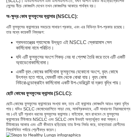
(SCLC)। এনএসসিএলসি এবং এসসিএলসি-তে, যখন আপনি একটি মাইক্রোস্কোপিক
লেন্সের নীচে কোষগুলি দেখেন তখন কোষগুলির আকারে পার্থক্য হয়।
অ-ক্ষুদ্র কোষ ফুসফুসের ক্যান্সার (NSCLC):
এটি ফুসফুসের ক্যান্সারের সবচেয়ে সাধারণ প্রকার, এবং এর বিভিন্ন উপ-প্রকার রয়েছে।
তার মধ্যে কয়েকটি নিম্নরূপ:
শ্বসনতন্ত্রের প্যাসেজে উদ্ভূত এই NSCLC স্কোয়ামাস সেল
কার্সিনোমা নামে পরিচিত।
যদি এটি ফুসফুসের অংশে শিকড় নেয় যা শ্লেষ্মা তৈরি করে তবে এটি একটি
অ্যাডেনোকার্সিনোমা।
একটি বৃহৎ কোষের কার্সিনোমা ফুসফুসের যেকোনো অংশে, বৃহৎ কোষে
উৎপন্ন হতে পারে, যেমনটি নাম থেকে বোঝা যায়। বৃহৎ কোষ
নিউরোএন্ডোক্রাইন কার্সিনোমা একটি উপ-ভেরিয়েন্ট যা দ্রুত বৃদ্ধি পায়।
ছোট কোষের ফুসফুসের ক্যান্সার (SCLC):
ছোট-কোষের ফুসফুসের ক্যান্সারের সংখ্যা কম, তবে এই ক্যান্সার কোষগুলি আরও দ্রুত বৃদ্ধি
পায়। যদিও SCLC কেমোথেরাপিতে সাড়া দেয়, সামগ্রিকভাবে, এটি সাধারণত নিরাময়যোগ্য
নয়।এই দুটি প্রধান ধরনের ফুসফুসের ক্যান্সার। যাইহোক, মনে রাখবেন যে ফুসফুসের
ক্যান্সারের টিউমারে NSCLC এবং SCLC কোষ উভয়ই অন্তর্ভুক্ত করা সম্ভব।
টিউমারের আকার এবং এটি কীভাবে ছড়িয়েছে তার উপর নির্ভর করে, ডাক্তাররা রোগীদের
নিম্নলিখিত পর্যায়ে শ্রেণীবদ্ধ করেন।