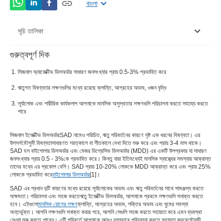
বাংলা
সূচি তালিকা
গুরুত্বপূর্ণ দিক
আপনার বাড়িতে সূর্যের আলো প্রবেশ করতে দিনÂ
সিজনাল অ্যাফেক্টিভ ডিসঅর্ডার সাধারণ জনসংখ্যার প্রায় 0.5-3% প্রভাবিত করে
ডন স্টিমুলেটর এবং লাইট থেরাপি বক্স ব্যবহার করুনÂ
ঋতুগত বিষণ্নতার লক্ষণগুলির মধ্যে রয়েছে ক্লান্তি, আগ্রহের অভাব, ওজন বৃদ্ধি
বিরতি নাওÂ
সূর্যালোক এবং শারীরিক কার্যকলাপ আপনাকে মানসিক অসুস্থতার লক্ষণগুলি পরিচালনা করতে সাহায্য করতে
পারে
আরও সামাজিক হনÂ
শারীরিক কার্যকলাপ বাড়ানÂ
সিজনাল ইফেক্টিভ ডিসঅর্ডার
SAD নামেও পরিচিত, ঋতু পরিবর্তনের কারণে সৃষ্ট এক ধরনের বিষণ্নতা। এর
উপসর্গ
মৌসুমী বিষণ্নতা
সাধারণত শরত্কালে বা শীতকালে দেখা দিতে শুরু করে এবং প্রায় 3-4 মাস থাকে।
SAD হল বাইপোলার ডিসঅর্ডার এবং মেজর ডিপ্রেসিভ ডিসঅর্ডার (MDD) এর একটি উপপ্রকার যা সাধারণ
আগাম প্রস্তুতি শুরু করুনÂ
জনসংখ্যার প্রায় 0.5 - 3%কে প্রভাবিত করে। কিন্তু যারা ইতিমধ্যেই মানসিক স্বাস্থ্যের সমস্যায় আক্রান্ত
তাদের মধ্যে এর প্রকোপ বেশি। SAD প্রায় 10-20% লোককে MDD আক্রান্ত করে এবং প্রায় 25%
লোককে প্রভাবিত করে
বাইপোলার ডিসঅর্ডার
[
1
]।
SAD এর প্রধান দুটি কারণের মধ্যে রয়েছে সূর্যালোকের অভাব এবং ঋতু পরিবর্তনের সাথে সামঞ্জস্য করতে
অক্ষমতা। পরিচালনা এবং সহজ করতে
ঋতু ইফেক্টিভ ডিসঅর্ডার
, আপনাকে প্রথমে লক্ষণগুলি সনাক্ত করতে
হবে। এইগুলো
মানসিক রোগের লক্ষণ
ক্লান্তি, আগ্রহের অভাব, শক্তির অভাব এবং ঘুমের সমস্যা
অন্তর্ভুক্ত। আপনি লক্ষণগুলি সনাক্ত করার পরে, আপনি সেগুলি সহজ করতে সহায়তা করে এমন ব্যবস্থা
নেওয়া শুরু করতে পারেন। এটি পরিবর্তে আপনাকে আরও ভালভাবে পরিচালনা করতে সহায়তা করবে
মৌসুমী