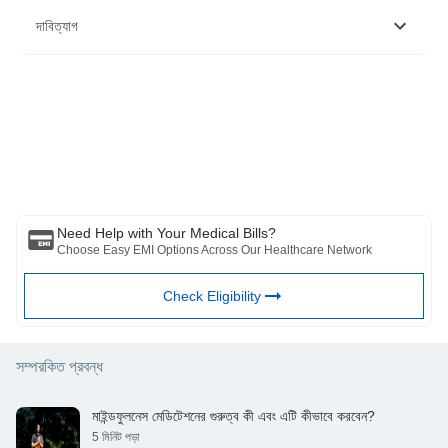
https://medlineplus.gov/genetics/condition/seasonal-affective-
দাবিত্যাগ
disorder/#frequency
https://pubmed.ncbi.nlm.nih.gov/25885065/
দয়া করে মনে রাখবেন যে এই নিবন্ধটি শুধুমাত্র তথ্যগত উদ্দেশ্যে তৈরি করা হয়েছে এবং বাজাজ
ফিনসার্ভ হেলথ লিমিটেড (“BFHL”) কোনো দায়িত্ব বহন করে না লেখক/পর্যালোচক/প্রবর্তক কর্তৃক
প্রকাশিত মতামত/পরামর্শ/তথ্যের। এই নিবন্ধটিকে কোনো চিকিৎসা পরামর্শের বিকল্প হিসেবে বিবেচনা
করা উচিত নয়, রোগ নির্ণয় বা চিকিত্সা। সর্বদা আপনার বিশ্বস্ত চিকিত্সক/যোগ্য স্বাস্থ্যসেবার সাথে
পরামর্শ করুন আপনার চিকিৎসা অবস্থা মূল্যায়ন পেশাদার. উপরের নিবন্ধটি একটি দ্বারা পর্যালোচনা করা
হয়েছে যোগ্য ডাক্তার এবং BFHL কোনো তথ্যের জন্য কোনো ক্ষতির জন্য দায়ী নয় অথবা কোনো
তৃতীয় পক্ষের দ্বারা প্রদত্ত পরিষেবা।
Need Help with Your Medical Bills?
Choose Easy EMI Options Across Our Healthcare Network
Check Eligibility
সম্পরকিত প্রবন্ধ
মাইন্ডফুলনেস মেডিটেশনের গুরুত্ব কী এবং এটি কীভাবে করবেন?
5 মিনিট পড়া