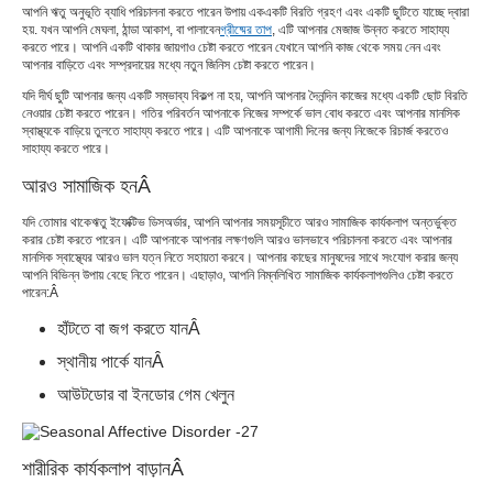
আপনি ঋতু অনুভূতি ব্যাধি পরিচালনা করতে পারেন উপায় এক
একটি বিরতি গ্রহণ এবং একটি ছুটিতে যাচ্ছে দ্বারা
হয়. যখন আপনি মেঘলা, ঠান্ডা আকাশ, বা পালাবেন
গ্রীষ্মের তাপ
, এটি আপনার মেজাজ উন্নত করতে সাহায্য
করতে পারে। আপনি একটি থাকার জায়গাও চেষ্টা করতে পারেন যেখানে আপনি কাজ থেকে সময় নেন এবং
আপনার বাড়িতে এবং সম্প্রদায়ের মধ্যে নতুন জিনিস চেষ্টা করতে পারেন।
যদি দীর্ঘ ছুটি আপনার জন্য একটি সম্ভাব্য বিকল্প না হয়, আপনি আপনার দৈনন্দিন কাজের মধ্যে একটি ছোট বিরতি
নেওয়ার চেষ্টা করতে পারেন। গতির পরিবর্তন আপনাকে নিজের সম্পর্কে ভাল বোধ করতে এবং আপনার মানসিক
স্বাস্থ্যকে বাড়িয়ে তুলতে সাহায্য করতে পারে। এটি আপনাকে আগামী দিনের জন্য নিজেকে রিচার্জ করতেও
সাহায্য করতে পারে।
আরও সামাজিক হন
Â
যদি তোমার থাকে
ঋতু ইফেক্টিভ ডিসঅর্ডার
, আপনি আপনার সময়সূচীতে আরও সামাজিক কার্যকলাপ অন্তর্ভুক্ত
করার চেষ্টা করতে পারেন। এটি আপনাকে আপনার লক্ষণগুলি আরও ভালভাবে পরিচালনা করতে এবং আপনার
মানসিক স্বাস্থ্যের আরও ভাল যত্ন নিতে সহায়তা করবে। আপনার কাছের মানুষদের সাথে সংযোগ করার জন্য
আপনি বিভিন্ন উপায় বেছে নিতে পারেন। এছাড়াও, আপনি নিম্নলিখিত সামাজিক কার্যকলাপগুলিও চেষ্টা করতে
পারেন:
Â
হাঁটতে বা জগ করতে যান
Â
স্থানীয় পার্কে যান
Â
আউটডোর বা ইনডোর গেম খেলুন
শারীরিক কার্যকলাপ বাড়ান
Â