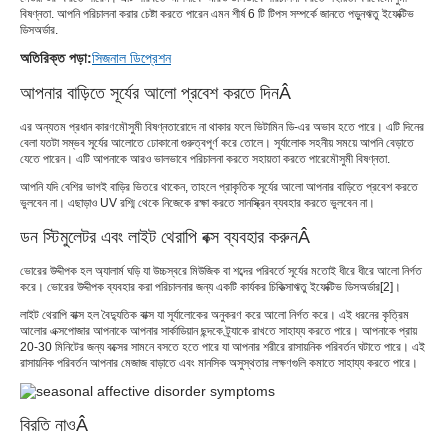
বিষণ্নতা
. আপনি পরিচালনা করার চেষ্টা করতে পারেন এমন শীর্ষ 6 টি টিপস সম্পর্কে জানতে পড়ুন
ঋতু ইফেক্টিভ
ডিসঅর্ডার
.
অতিরিক্ত পড়া:
সিজনাল ডিপ্রেশন
আপনার বাড়িতে সূর্যের আলো প্রবেশ করতে দিন
Â
এর অন্যতম প্রধান কারণ
মৌসুমী বিষণ্নতা
রোদে না থাকার ফলে ভিটামিন ডি-এর অভাব হতে পারে। এটি দিনের
বেলা যতটা সম্ভব সূর্যের আলোতে ঢোকানো গুরুত্বপূর্ণ করে তোলে। সূর্যালোক সহনীয় সময়ে আপনি বেড়াতে
যেতে পারেন। এটি আপনাকে আরও ভালভাবে পরিচালনা করতে সহায়তা করতে পারে
মৌসুমী বিষণ্নতা
.
আপনি যদি বেশির ভাগই বাড়ির ভিতরে থাকেন, তাহলে প্রাকৃতিক সূর্যের আলো আপনার বাড়িতে প্রবেশ করতে
ভুলবেন না। এছাড়াও UV রশ্মি থেকে নিজেকে রক্ষা করতে সানস্ক্রিন ব্যবহার করতে ভুলবেন না।
ডন স্টিমুলেটর এবং লাইট থেরাপি বক্স ব্যবহার করুন
Â
ভোরের উদ্দীপক হল অ্যালার্ম ঘড়ি যা উচ্চস্বরে মিউজিক বা শব্দের পরিবর্তে সূর্যের মতোই ধীরে ধীরে আলো নির্গত
করে। ভোরের উদ্দীপক ব্যবহার করা পরিচালনার জন্য একটি কার্যকর চিকিত্সা
ঋতু ইফেক্টিভ ডিসঅর্ডার
[
2
]।
লাইট থেরাপি বাক্স হল বৈদ্যুতিক বাক্স যা সূর্যালোকের অনুকরণ করে আলো নির্গত করে। এই ধরনের কৃত্রিম
আলোর এক্সপোজার আপনাকে আপনার সার্কাডিয়ান ছন্দকে ট্র্যাকে রাখতে সাহায্য করতে পারে। আপনাকে প্রায়
20-30 মিনিটের জন্য বক্সের সামনে বসতে হতে পারে যা আপনার শরীরে রাসায়নিক পরিবর্তন ঘটাতে পারে। এই
রাসায়নিক পরিবর্তন আপনার মেজাজ বাড়াতে এবং মানসিক অসুস্থতার লক্ষণগুলি কমাতে সাহায্য করতে পারে।
বিরতি নাও
Â