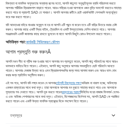
বিষণ্নতা বা মানসিক অসুস্থতার অন্যান্য রূপের মতো, আপনি ঋতুগত অনুভূতিমূলক ব্যাধি পরিচালনা করতে
আপনার শারীরিক ক্রিয়াকলাপ বাড়াতে পারেন
. আরও সক্রিয় হওয়া আপনাকে ওজন বৃদ্ধি অফসেট করতেও সাহায্য
করতে পারে যা প্রায়শই SAD তে সাধারণ। আপনি আপনার রুটিনে ছোট ওয়ার্কআউট সেশনগুলি অন্তর্ভুক্ত
করে শুরু করতে পারেন।
যদি আবহাওয়া বাইরে যাওয়ার অনুকূল না হয় বা আপনি এটি পছন্দ না করেন তবে এটি বাড়ির ভিতরে করার চেষ্টা
করুন। আপনার কাছে একটি স্থির বাইক, ট্রেডমিল বা একটি উপবৃত্তাকার মেশিন থাকতে পারে। আপনার
সরঞ্জামগুলি একটি জানালার কাছে রাখতে ভুলবেন না যাতে আপনি কিছুটা রোদও উপভোগ করতে পারেন।
অতিরিক্ত পড়া:
কার্যকরী শিথিলকরণ কৌশল
আগাম প্রস্তুতি শুরু করুন
Â
আপনি যখন শীত বা গ্রীষ্ম শুরু হওয়ার আগে আপনার মন প্রস্তুত করেন, আপনি ঋতু পরিবর্তনের সাথে আরও
ভালভাবে মানিয়ে নিতে পারেন। এইভাবে, আপনি ঋতু অনুসারে আপনার সময়সূচীতে ছোট পরিবর্তন আনতে
পারেন। আপনার মেজাজ উন্নত করে এমন ক্রিয়াকলাপগুলির জন্য সময় আলাদা করুন এবং আরও ভাল বোধ
করার জন্য প্রতিদিন অনুশীলন করুন।
এই সব পরে, আপনি যদি লক্ষ্য করেন যে আপনার
মৌসুমী বিষণ্নতার লক্ষণ
অবিরাম বা খারাপ হচ্ছে, অবিলম্বে
একজন ডাক্তারের সাথে কথা বলুন। তারা আপনাকে আপনার মন বুঝতে সাহায্য করতে পারে এবং আপনাকে
সুস্থতার পথ দেখাতে পারে। আপনি বুক করতে পারেন
ডাক্তারের পরামর্শ
মিনিটের মধ্যে বাজাজ ফিনসার্ভ হেলথ-
এ এবং অভিজ্ঞ পেশাদারদের সাথে কথা বলুন। এইভাবে, বিশেষজ্ঞদের নির্দেশনা সহ, আপনি SAD কে পরাজিত
করতে পারেন এবং একটি উন্নত মানসিক স্বাস্থ্যের দিকে পদক্ষেপ নিতে পারেন।
তথ্যসূত্র