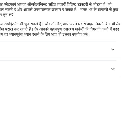
्लेटफ़ॉर्म आपको ऑन्कोलॉजिस्ट सहित हजारों विशिष्ट डॉक्टरों से जोड़ता है, जो
ं मदद कर सकते हैं और आपको उपचारात्मक उपचार दे सकते हैं। भारत भर के डॉक्टरों से कुछ
ॉग इन करें।
िक अपॉइंटमेंट भी चुन सकते हैं। और तो और, आप अपने घर से बाहर निकले बिना भी लैब
प्राप्त कर सकते हैं। ऐप आपको महत्वपूर्ण स्वास्थ्य मार्करों की निगरानी करने में मदद
्थ्य का ध्यानपूर्वक ध्यान रखने के लिए आज ही इसका उपयोग करें!
delines/Ovarian_Cancer.pdf
l
बजाज फिनसर्व हेल्थ लिमिटेड ('बीएफएचएल') की कोई जिम्मेदारी नहीं है लेखक/समीक्षक/
को किसी चिकित्सकीय सलाह का विकल्प नहीं माना जाना चाहिए, निदान या उपचार।
पकी चिकित्सा स्थिति का मूल्यांकन करने के लिए पेशेवर। उपरोक्त आलेख की समीक्षा
िसी भी नुकसान के लिए ज़िम्मेदार नहीं है किसी तीसरे पक्ष द्वारा प्रदान की जाने