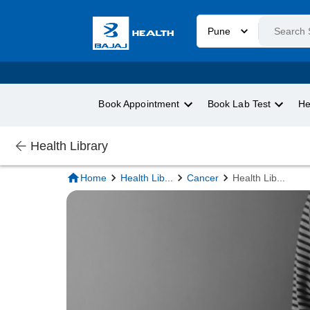
Pune
Book Appointment
Book Lab Test
He
Health Library
Home
Health Lib
...
Cancer
Health Lib
...