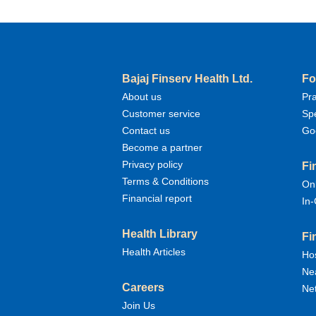
Bajaj Finserv Health Ltd.
Fo
About us
Pr
Customer service
Sp
Contact us
Go
Become a partner
Privacy policy
Fi
Terms & Conditions
Onl
Financial report
In-
Health Library
Fi
Health Articles
Hos
Nea
Careers
Net
Join Us