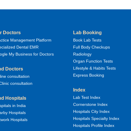
r Doctors
Lab Booking
actice Management Platform
Book Lab Tests
ecialized Dental EMR
Full Body Checkups
ogle My Business for Doctors
Radiology
Organ Function Tests
Lifestyle & Habits Tests
nd Doctors
Express Booking
ine consultation
Clinic consultation
Index
Lab Test Index
nd Hospitals
Cornerstone Index
pitals in India
Hospitals City Index
rby Hospitals
Hospitals Specialty Index
work Hospitals
Hospitals Profile Index