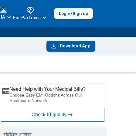
Login/Sign up
HA
For Partners
Download App
Need Help with Your Medical Bills?
Choose Easy EMI Options Across Our
Healthcare Network
Check Eligibility
संबंधित आलेख