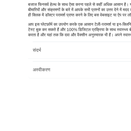
बजाज फिनसर्व हेल्थ के साथ ऐसा करना पहले से कहीं अधिक आसान है। यह प
बीमारियों और संक्रमणों के बारे में आपके सभी प्रश्नों का उत्तर देने मे
ही क्लिक में डॉक्टर परामर्श प्राप्त करने के लिए बस वेबसाइट या ऐप पर ल
आप इस प्लेटफ़ॉर्म का उपयोग करके एक आसान टेली-परामर्श या इन-क्लिन
टेस्ट बुक कर सकते हैं और 100% डिजिटल प्रक्रिया के साथ स्वास्थ्य बीमा 
करता है और यहां तक ​​कि दवा और वैक्सीन अनुस्मारक भी हैं। अपने स्वास
संदर्भ
अस्वीकरण
https://main.icmr.nic.in/sites/default/files/gui
https://seer.cancer.gov/statfacts/html/ovary.htm
कृपया ध्यान दें कि यह लेख केवल सूचनात्मक उद्देश्यों के लिए है और 
प्रवर्तक द्वारा व्यक्त/दिए गए विचारों/सलाह/जानकारी का। इस लेख 
हमेशा अपने भरोसेमंद चिकित्सक/योग्य स्वास्थ्य सेवा से परामर्श लें आ
द्वारा की गई है योग्य चिकित्सक और BFHL किसी भी जानकारी या के लिए क
वाली सेवाएं।