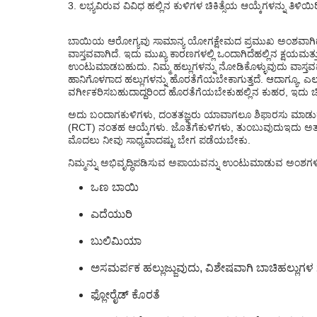
ಲಭ್ಯವಿರುವ ವಿವಿಧ ಹಲ್ಲಿನ ಕುಳಿಗಳ ಚಿಕಿತ್ಸೆಯ ಆಯ್ಕೆಗಳನ್ನು ತಿಳಿಯಿರ
ವಿವಿಧ ಹಲ್ಲಿನ ಕುಳಿಗಳ ಚಿಕಿತ್ಸೆಯ ಆಯ್ಕೆಗಳು ಯಾ
ಯಾವುದೇ ಹಲ್ಲಿನ ಕುಳಿಗಳ ಮನೆ ಚಿಕಿತ್ಸಾ ಪದ್ಧತಿಗ
ಬಾಯಿಯ ಆರೋಗ್ಯವು ಸಾಮಾನ್ಯ ಯೋಗಕ್ಷೇಮದ ಪ್ರಮುಖ ಅಂಶವಾಗಿದೆ ಮತ
ವಾಸ್ತವವಾಗಿದೆ. ಇದು ಮುಖ್ಯ ಕಾರಣಗಳಲ್ಲಿ ಒಂದಾಗಿದೆ
ಹಲ್ಲಿನ ಕ್ಷಯ
ಮತ್ತ
ಉಂಟುಮಾಡಬಹುದು. ನಿಮ್ಮ ಹಲ್ಲುಗಳನ್ನು ನೋಡಿಕೊಳ್ಳುವುದು ವಾಸ್ತ
ಹಾನಿಗೊಳಗಾದ ಹಲ್ಲುಗಳನ್ನು ಹೊರತೆಗೆಯಬೇಕಾಗುತ್ತದೆ. ಆದಾಗ್ಯೂ, ಎಲ್ಲ
ವರ್ಗೀಕರಿಸಬಹುದಾದ್ದರಿಂದ ಹೊರತೆಗೆಯಬೇಕು
ಹಲ್ಲಿನ ಕುಹರ
, ಇದು ಚ
ಅದು ಬಂದಾಗ
ಕುಳಿಗಳು, ದಂತ
ತಜ್ಞರು ಯಾವಾಗಲೂ ಶಿಫಾರಸು ಮಾಡುತ್
(RCT) ನಂತಹ ಆಯ್ಕೆಗಳು. ಜೊತೆಗೆ
ಕುಳಿಗಳು, ತುಂಬುವುದು
ಇದು ಅತ್
ಮೊದಲು ನೀವು ಸಾಧ್ಯವಾದಷ್ಟು ಬೇಗ ಪಡೆಯಬೇಕು.
ನಿಮ್ಮನ್ನು ಅಭಿವೃದ್ಧಿಪಡಿಸುವ ಅಪಾಯವನ್ನು ಉಂಟುಮಾಡುವ ಅಂಶಗಳ
ಒಣ ಬಾಯಿ
ಎದೆಯುರಿ
ಬುಲಿಮಿಯಾ
ಅಸಮರ್ಪಕ ಹಲ್ಲುಜ್ಜುವುದು, ವಿಶೇಷವಾಗಿ ಬಾಚಿಹಲ್ಲುಗಳ 
ಫ್ಲೋರೈಡ್ ಕೊರತೆ