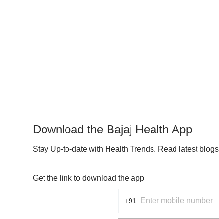
ಿಸಬಾರದು, ರೋಗನಿರ್ಣಯ ಅಥವಾ ಚಿಕಿತ್ಸೆ. ಯಾವಾಗಲೂ ನಿಮ್ಮ ವಿಶ್ವಾಸಾರ್ಹ
ಕೀಯ ಸ್ಥಿತಿಯನ್ನು ಮೌಲ್ಯಮಾಪನ ಮಾಡಲು ವೃತ್ತಿಪರರು. ಮೇಲಿನ ಲೇಖನವನ್ನು ಮೂಲಕ
ರ್ಹ ವೈದ್ಯರು ಮತ್ತು BFHL ಜವಾಬ್ದಾರರಾಗಿರುವುದಿಲ್ಲ ಅಥವಾ ಯಾವುದೇ
Download the Bajaj Health App
Stay Up-to-date with Health Trends. Read latest blog
Get the link to download the app
+91