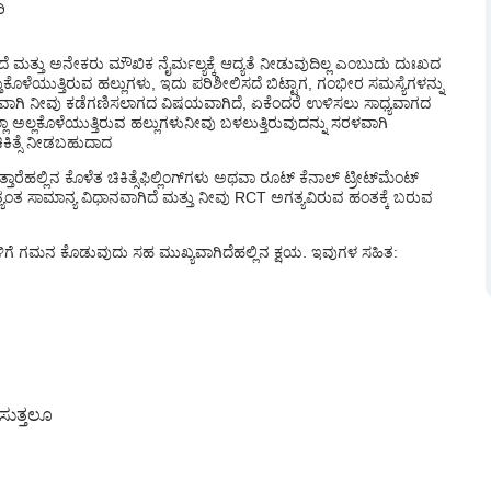
ಿ
ವುವು?
ಳಿವೆಯೇ?
್ತು ಅನೇಕರು ಮೌಖಿಕ ನೈರ್ಮಲ್ಯಕ್ಕೆ ಆದ್ಯತೆ ನೀಡುವುದಿಲ್ಲ ಎಂಬುದು ದುಃಖದ
ು
ಕೊಳೆಯುತ್ತಿರುವ ಹಲ್ಲುಗಳು
, ಇದು ಪರಿಶೀಲಿಸದೆ ಬಿಟ್ಟಾಗ, ಗಂಭೀರ ಸಮಸ್ಯೆಗಳನ್ನು
ವವಾಗಿ ನೀವು ಕಡೆಗಣಿಸಲಾಗದ ವಿಷಯವಾಗಿದೆ, ಏಕೆಂದರೆ ಉಳಿಸಲು ಸಾಧ್ಯವಾಗದ
ಾ ಅಲ್ಲ
ಕೊಳೆಯುತ್ತಿರುವ ಹಲ್ಲುಗಳು
ನೀವು ಬಳಲುತ್ತಿರುವುದನ್ನು ಸರಳವಾಗಿ
ಿಕಿತ್ಸೆ ನೀಡಬಹುದಾದ
ತಾರೆ
ಹಲ್ಲಿನ ಕೊಳೆತ ಚಿಕಿತ್ಸೆ
ಫಿಲ್ಲಿಂಗ್‌ಗಳು ಅಥವಾ ರೂಟ್ ಕೆನಾಲ್ ಟ್ರೀಟ್‌ಮೆಂಟ್
ಯಂತ ಸಾಮಾನ್ಯ ವಿಧಾನವಾಗಿದೆ ಮತ್ತು ನೀವು RCT ಅಗತ್ಯವಿರುವ ಹಂತಕ್ಕೆ ಬರುವ
ಿಗೆ ಗಮನ ಕೊಡುವುದು ಸಹ ಮುಖ್ಯವಾಗಿದೆ
ಹಲ್ಲಿನ ಕ್ಷಯ
. ಇವುಗಳ ಸಹಿತ:
ಸುತ್ತಲೂ