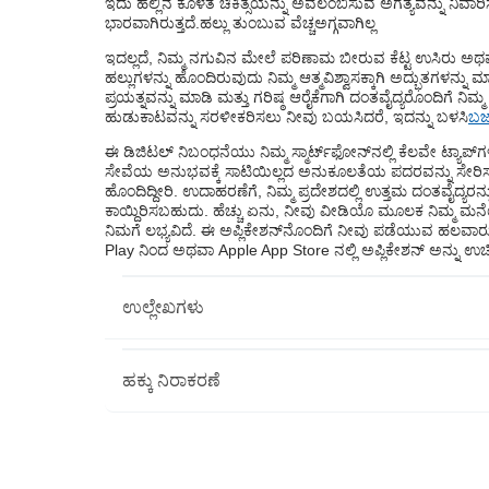
ಇದು ಹಲ್ಲಿನ ಕೊಳೆತ ಚಿಕಿತ್ಸೆಯನ್ನು ಅವಲಂಬಿಸುವ ಅಗತ್ಯವನ್ನು ನಿವಾರ
ಭಾರವಾಗಿರುತ್ತದೆ.
ಹಲ್ಲು ತುಂಬುವ ವೆಚ್ಚ
ಅಗ್ಗವಾಗಿಲ್ಲ
ಇದಲ್ಲದೆ, ನಿಮ್ಮ ನಗುವಿನ ಮೇಲೆ ಪರಿಣಾಮ ಬೀರುವ ಕೆಟ್ಟ ಉಸಿರು ಅಥ
ಹಲ್ಲುಗಳನ್ನು ಹೊಂದಿರುವುದು ನಿಮ್ಮ ಆತ್ಮವಿಶ್ವಾಸಕ್ಕಾಗಿ ಅದ್ಭುತಗಳನ್
ಪ್ರಯತ್ನವನ್ನು ಮಾಡಿ ಮತ್ತು ಗರಿಷ್ಠ ಆರೈಕೆಗಾಗಿ ದಂತವೈದ್ಯರೊಂದಿಗೆ ನಿಮ್ಮ
ಹುಡುಕಾಟವನ್ನು ಸರಳೀಕರಿಸಲು ನೀವು ಬಯಸಿದರೆ, ಇದನ್ನು ಬಳಸಿ
ಬಜಾ
ಈ ಡಿಜಿಟಲ್ ನಿಬಂಧನೆಯು ನಿಮ್ಮ ಸ್ಮಾರ್ಟ್‌ಫೋನ್‌ನಲ್ಲಿ ಕೆಲವೇ ಟ್ಯಾಪ್
ಸೇವೆಯ ಅನುಭವಕ್ಕೆ ಸಾಟಿಯಿಲ್ಲದ ಅನುಕೂಲತೆಯ ಪದರವನ್ನು ಸೇರಿಸುವ
ಹೊಂದಿದ್ದೀರಿ. ಉದಾಹರಣೆಗೆ, ನಿಮ್ಮ ಪ್ರದೇಶದಲ್ಲಿ ಉತ್ತಮ ದಂತವೈದ್ಯರನ್ನ
ಕಾಯ್ದಿರಿಸಬಹುದು. ಹೆಚ್ಚು ಏನು, ನೀವು ವೀಡಿಯೊ ಮೂಲಕ ನಿಮ್ಮ 
ನಿಮಗೆ ಲಭ್ಯವಿದೆ. ಈ ಅಪ್ಲಿಕೇಶನ್‌ನೊಂದಿಗೆ ನೀವು ಪಡೆಯುವ ಹಲವಾರು
Play ನಿಂದ ಅಥವಾ Apple App Store ನಲ್ಲಿ ಅಪ್ಲಿಕೇಶನ್ ಅನ್ನು 
ಉಲ್ಲೇಖಗಳು
ಹಕ್ಕು ನಿರಾಕರಣೆ
ಈ ಲೇಖನವು ಕೇವಲ ಮಾಹಿತಿ ಉದ್ದೇಶಗಳಿಗಾಗಿ ಮಾತ್ರ ಎಂದು ದಯವಿಟ್ಟ
ಯಾವುದೇ ಜವಾಬ್ದಾರಿಯನ್ನು ಹೊರುವುದಿಲ್ಲ ಲೇಖಕರು/ವಿಮರ್ಶಕರು/