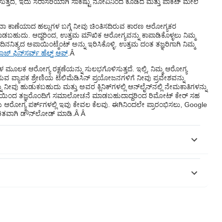
ಿಸುತ್ತದೆ, ಇದು ಸರಾಸರಿಯಾಗಿ ಸಾಕಷ್ಟು ನೋವಿನಿಂದ ಕೂಡಿದೆ ಮತ್ತು ಪಾಕೆಟ್ ಮೇಲೆ
ವಾ ಕಾಣೆಯಾದ ಹಲ್ಲುಗಳ ಬಗ್ಗೆ ನೀವು ಚಿಂತಿಸದಿರುವ ಕಾರಣ ಆರೋಗ್ಯಕರ
ನು ಮಾಡಬಹುದು. ಆದ್ದರಿಂದ, ಉತ್ತಮ ಮೌಖಿಕ ಆರೋಗ್ಯವನ್ನು ಕಾಪಾಡಿಕೊಳ್ಳಲು ನಿಮ್ಮ
 ದಿನನಿತ್ಯದ ಅಪಾಯಿಂಟ್ಮೆಂಟ್ ಅನ್ನು ಇರಿಸಿಕೊಳ್ಳಿ. ಉತ್ತಮ ದಂತ ತಜ್ಞರಿಗಾಗಿ ನಿಮ್ಮ
ಜ್ ಫಿನ್‌ಸರ್ವ್ ಹೆಲ್ತ್ ಆಪ್
.Â
‌ಗಳ ಮೂಲಕ ಆರೋಗ್ಯ ರಕ್ಷಣೆಯನ್ನು ಸುಲಭಗೊಳಿಸುತ್ತದೆ. ಇಲ್ಲಿ, ನಿಮ್ಮ ಆರೋಗ್ಯ
 ವ್ಯಾಪಕ ಶ್ರೇಣಿಯ ಟೆಲಿಮೆಡಿಸಿನ್ ಪ್ರಯೋಜನಗಳಿಗೆ ನೀವು ಪ್ರವೇಶವನ್ನು
ು ನೀವು ಹುಡುಕಬಹುದು ಮತ್ತು ಅವರ ಕ್ಲಿನಿಕ್‌ಗಳಲ್ಲಿ ಆನ್‌ಲೈನ್‌ನಲ್ಲಿ ನೇಮಕಾತಿಗಳನ್ನು
ಮನೆಯಿಂದ ತಜ್ಞರೊಂದಿಗೆ ಸಮಾಲೋಚನೆ ಮಾಡಬಹುದಾದ್ದರಿಂದ ರಿಮೋಟ್ ಕೇರ್ ಸಹ
 ಆರೋಗ್ಯ ಪರ್ಕ್‌ಗಳಲ್ಲಿ ಇವು ಕೇವಲ ಕೆಲವು. ಈಗಿನಿಂದಲೇ ಪ್ರಾರಂಭಿಸಲು, Google
ಉಚಿತವಾಗಿ ಡೌನ್‌ಲೋಡ್ ಮಾಡಿ.Â Â
ು ಗಮನಿಸಿ ಮತ್ತು ಬಜಾಜ್ ಫಿನ್‌ಸರ್ವ್ ಹೆಲ್ತ್ ಲಿಮಿಟೆಡ್ ('BFHL')
ಉದ್ಘಾಟಕರು ವ್ಯಕ್ತಪಡಿಸಿದ/ನೀಡಿರುವ ಅಭಿಪ್ರಾಯಗಳು/ಸಲಹೆ/ಮಾಹಿತಿಗಳು. ಈ