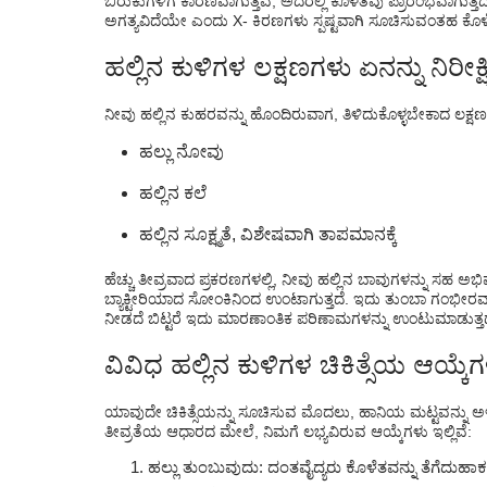
ಬಿರುಕುಗಳಿಗೆ ಕಾರಣವಾಗುತ್ತವೆ, ಅದರಲ್ಲಿ ಕೊಳೆತವು ಪ್ರಾರಂಭವಾಗುತ್
ಅಗತ್ಯವಿದೆಯೇ ಎಂದು X- ಕಿರಣಗಳು ಸ್ಪಷ್ಟವಾಗಿ ಸೂಚಿಸುವಂತಹ ಕೊಳ
ಹಲ್ಲಿನ ಕುಳಿಗಳ ಲಕ್ಷಣಗಳು ಏನನ್ನು ನಿರೀ
ನೀವು ಹಲ್ಲಿನ ಕುಹರವನ್ನು ಹೊಂದಿರುವಾಗ, ತಿಳಿದುಕೊಳ್ಳಬೇಕಾದ ಲಕ್ಷಣಗ
ಹಲ್ಲು ನೋವು
ಹಲ್ಲಿನ ಕಲೆ
ಹಲ್ಲಿನ ಸೂಕ್ಷ್ಮತೆ, ವಿಶೇಷವಾಗಿ ತಾಪಮಾನಕ್ಕೆ
ಹೆಚ್ಚು ತೀವ್ರವಾದ ಪ್ರಕರಣಗಳಲ್ಲಿ, ನೀವು ಹಲ್ಲಿನ ಬಾವುಗಳನ್ನು ಸಹ ಅಭ
ಬ್ಯಾಕ್ಟೀರಿಯಾದ ಸೋಂಕಿನಿಂದ ಉಂಟಾಗುತ್ತದೆ. ಇದು ತುಂಬಾ ಗಂಭೀರವಾದ ರ
ನೀಡದೆ ಬಿಟ್ಟರೆ ಇದು ಮಾರಣಾಂತಿಕ ಪರಿಣಾಮಗಳನ್ನು ಉಂಟುಮಾಡುತ್ತದ
ವಿವಿಧ ಹಲ್ಲಿನ ಕುಳಿಗಳ ಚಿಕಿತ್ಸೆಯ ಆಯ್
ಯಾವುದೇ ಚಿಕಿತ್ಸೆಯನ್ನು ಸೂಚಿಸುವ ಮೊದಲು, ಹಾನಿಯ ಮಟ್ಟವನ್ನು ಅಳೆಯ
ತೀವ್ರತೆಯ ಆಧಾರದ ಮೇಲೆ, ನಿಮಗೆ ಲಭ್ಯವಿರುವ ಆಯ್ಕೆಗಳು ಇಲ್ಲಿವೆ:
ಹಲ್ಲು ತುಂಬುವುದು: ದಂತವೈದ್ಯರು ಕೊಳೆತವನ್ನು ತೆಗೆದುಹಾಕಲು