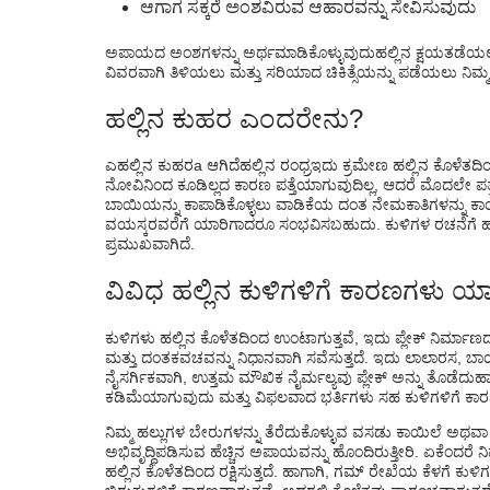
ಆಗಾಗ ಸಕ್ಕರೆ ಅಂಶವಿರುವ ಆಹಾರವನ್ನು ಸೇವಿಸುವುದು
ಅಪಾಯದ ಅಂಶಗಳನ್ನು ಅರ್ಥಮಾಡಿಕೊಳ್ಳುವುದು
ಹಲ್ಲಿನ ಕ್ಷಯ
ತಡೆಯಲ
ವಿವರವಾಗಿ ತಿಳಿಯಲು ಮತ್ತು ಸರಿಯಾದ ಚಿಕಿತ್ಸೆಯನ್ನು ಪಡೆಯಲು ನಿಮ್ಮನ್ನ
ಹಲ್ಲಿನ ಕುಹರ ಎಂದರೇನು?
ಎ
ಹಲ್ಲಿನ ಕುಹರ
a ಆಗಿದೆ
ಹಲ್ಲಿನ ರಂಧ್ರ
ಇದು ಕ್ರಮೇಣ ಹಲ್ಲಿನ ಕೊಳೆತದಿಂದ 
ನೋವಿನಿಂದ ಕೂಡಿಲ್ಲದ ಕಾರಣ ಪತ್ತೆಯಾಗುವುದಿಲ್ಲ, ಆದರೆ ಮೊದಲೇ ಪತ್
ಬಾಯಿಯನ್ನು ಕಾಪಾಡಿಕೊಳ್ಳಲು ವಾಡಿಕೆಯ ದಂತ ನೇಮಕಾತಿಗಳನ್ನು ಕಾಯ್
ವಯಸ್ಕರವರೆಗೆ ಯಾರಿಗಾದರೂ ಸಂಭವಿಸಬಹುದು. ಕುಳಿಗಳ ರಚನೆಗೆ ಹ
ಪ್ರಮುಖವಾಗಿದೆ.
ವಿವಿಧ ಹಲ್ಲಿನ ಕುಳಿಗಳಿಗೆ ಕಾರಣಗಳು ಯ
ಕುಳಿಗಳು ಹಲ್ಲಿನ ಕೊಳೆತದಿಂದ ಉಂಟಾಗುತ್ತವೆ, ಇದು ಪ್ಲೇಕ್ ನಿರ್ಮಾಣದ
ಮತ್ತು ದಂತಕವಚವನ್ನು ನಿಧಾನವಾಗಿ ಸವೆಸುತ್ತದೆ. ಇದು ಲಾಲಾರಸ, 
ನೈಸರ್ಗಿಕವಾಗಿ, ಉತ್ತಮ ಮೌಖಿಕ ನೈರ್ಮಲ್ಯವು ಪ್ಲೇಕ್ ಅನ್ನು ತೊಡೆದುಹಾಕುತ
ಕಡಿಮೆಯಾಗುವುದು ಮತ್ತು ವಿಫಲವಾದ ಭರ್ತಿಗಳು ಸಹ ಕುಳಿಗಳಿಗೆ ಕಾರ
ನಿಮ್ಮ ಹಲ್ಲುಗಳ ಬೇರುಗಳನ್ನು ತೆರೆದುಕೊಳ್ಳುವ ವಸಡು ಕಾಯಿಲೆ ಅಥವಾ
ಅಭಿವೃದ್ಧಿಪಡಿಸುವ ಹೆಚ್ಚಿನ ಅಪಾಯವನ್ನು ಹೊಂದಿರುತ್ತೀರಿ. ಏಕೆಂದರೆ
ಹಲ್ಲಿನ ಕೊಳೆತದಿಂದ ರಕ್ಷಿಸುತ್ತದೆ. ಹಾಗಾಗಿ, ಗಮ್ ರೇಖೆಯ ಕೆಳಗೆ ಕು