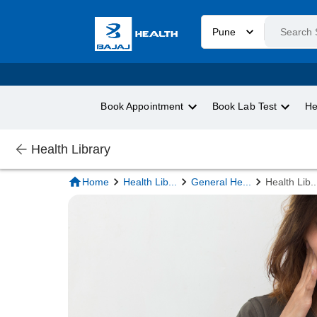
Pune
Book Appointment
Book Lab Test
He
Health Library
Home
Health Lib
...
General He
...
Health Lib
..