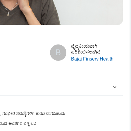
ವೈದ್ಯಕೀಯವಾಗಿ
B
ಪರಿಶೀಲಿಸಲಾಗಿದೆ
Bajaj Finserv Health
್ಟರೆ, ಗಂಭೀರ ಸಮಸ್ಯೆಗಳಿಗೆ ಕಾರಣವಾಗಬಹುದು
ಡುವ ಅಂಶಗಳ ಬಗ್ಗೆ ಓದಿ
ದು?