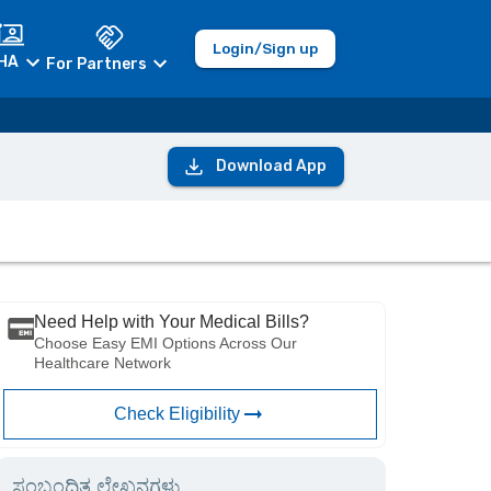
Login/Sign up
HA
For Partners
Download App
Need Help with Your Medical Bills?
Choose Easy EMI Options Across Our
Healthcare Network
Check Eligibility
ಸಂಬಂಧಿತ ಲೇಖನಗಳು