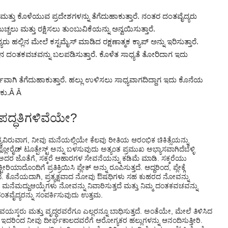
 ಮತ್ತು ಕೊಳೆಯುವ ಪ್ರದೇಶಗಳನ್ನು ತೆಗೆದುಹಾಕುತ್ತಾರೆ. ನಂತರ ದಂತವೈದ್ಯರು
ಚಲು ಮತ್ತು ರಕ್ಷಿಸಲು ತುಂಬುವಿಕೆಯನ್ನು ಅನ್ವಯಿಸುತ್ತಾರೆ.
ು ಹಲ್ಲಿನ ಮೇಲೆ ಕಸ್ಟಮೈಸ್ ಮಾಡಿದ ರಕ್ಷಣಾತ್ಮಕ ಕ್ಯಾಪ್ ಅನ್ನು ಇರಿಸುತ್ತಾರೆ.
 ಹಲ್ಲಿನ ದಂತಕವಚವನ್ನು ಬಲಪಡಿಸುತ್ತಾರೆ. ಕೊಳೆತ ಸಾಧ್ಯತೆ ತೋರಿದಾಗ ಇದು
ಣವಾಗಿ ತೆಗೆದುಹಾಕುತ್ತಾರೆ. ಹಲ್ಲು ಉಳಿಸಲು ಸಾಧ್ಯವಾಗದಿದ್ದಾಗ ಇದು ಕೊನೆಯ
ಕು.Â Â
 ಪದ್ಧತಿಗಳಿವೆಯೇ?
ತ್ಯವಿರುವಾಗ, ನೀವು ಮನೆಯಲ್ಲಿಯೇ ಕೆಲವು ರೀತಿಯ ಆರಂಭಿಕ ಚಿಕಿತ್ಸೆಯನ್ನು
ೋರೈಡ್ ಟೂತ್ಪೇಸ್ಟ್ ಅನ್ನು ಬಳಸುವುದು ಅತ್ಯಂತ ಪ್ರಮುಖ ಅಭ್ಯಾಸವಾಗಿದೆ
ಬೆಳ್ಳಿ
ದರ ಜೊತೆಗೆ, ಸಕ್ಕರೆ ಆಹಾರಗಳ ಸೇವನೆಯನ್ನು ಕಡಿಮೆ ಮಾಡಿ. ಸಕ್ಕರೆಯು
ಯಾದೊಂದಿಗೆ ಪ್ರತಿಕ್ರಿಯಿಸಿ ಪ್ಲೇಕ್ ಅನ್ನು ರೂಪಿಸುತ್ತದೆ. ಆದ್ದರಿಂದ, ಪ್ಲೇಕ್ಗೆ
 ಕೊನೆಯದಾಗಿ, ಪ್ರತ್ಯಕ್ಷವಾದ ನೋವು ಔಷಧಿಗಳು ಸಹ ಕುಹರದ ನೋವನ್ನು
, ಮನೆಮದ್ದು
ಆಯ್ಕೆಗಳು ನೋವನ್ನು ನಿವಾರಿಸುತ್ತದೆ ಮತ್ತು ನಿಮ್ಮ ದಂತಕವಚವನ್ನು
ತವೈದ್ಯರನ್ನು ಸಂಪರ್ಕಿಸುವುದು ಉತ್ತಮ.
ವಯಸ್ಕರು ಮತ್ತು ವೃದ್ಧರವರೆಗೂ ಎಲ್ಲರನ್ನೂ ಬಾಧಿಸುತ್ತದೆ. ಅಂತೆಯೇ, ಮೇಲೆ ತಿಳಿಸಿದ
, ಇದರಿಂದ ನೀವು ದೀರ್ಘಕಾಲದವರೆಗೆ ಆರೋಗ್ಯಕರ ಹಲ್ಲುಗಳನ್ನು ಆನಂದಿಸುತ್ತೀರಿ.