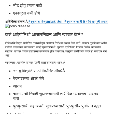
नीट झोपू शकत नाही
एकाग्रता कमी होणे
अतिरिक्त वाचन
:Â
निद्रानाश विश्रांतीसाठी ठेवा! निद्रानाशासाठी 9 सोपे घरगुती उपाय
कसे आहे
पोलिओ आजार
निदान आणि उपचार केले?
पोलिओचे निदान शारीरिक तपासणीद्वारे लक्षणांचे निरीक्षण करून केले जाते. डॉक्टर तुमची मान आणि
पाठीचा कडकपणा तपासतात. काही प्रकरणांमध्ये, तुमच्या प्रतिक्षिप्त क्रिया देखील तपासल्या
जातील. उपचार केवळ संसर्गाच्या काळातच होऊ शकतात. यामुळेच लसीकरण करणे हा सर्वोत्तम मार्ग
आहे.
सामान्यतः, खालील उपचार पद्धती खालीलप्रमाणे आहेत:
Â
स्नायू विश्रांतीसाठी निर्धारित औषधे
Â
वेदनाशामक औषधे घेणे
आराम
चालण्याची स्थिती सुधारण्यासाठी शारीरिक उपचारांचा अवलंब
करा
फुफ्फुसाची सहनशक्ती सुधारण्यासाठी फुफ्फुसीय पुनर्वसन पद्धत