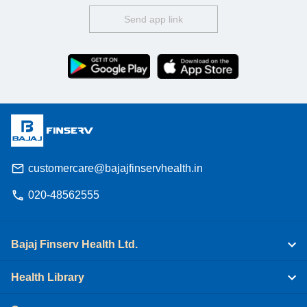
Send app link
customercare@bajajfinservhealth.in
020-48562555
Bajaj Finserv Health Ltd.
Health Library