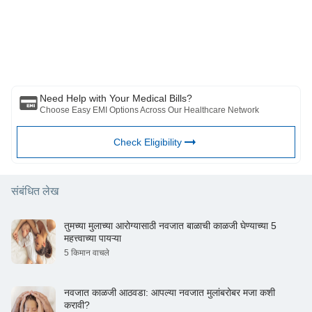
लिमिटेड (“BFHL”) कोणतीही जबाबदारी घेत नाही लेखक/समीक्षक/प्रवर्तकाने व्यक्त केलेले/
दिलेले विचार/सल्ला/माहिती. हा लेख कोणत्याही वैद्यकीय सल्ल्याचा पर्याय म्हणून विचारात घेऊ
नये, निदान किंवा उपचार. नेहमी तुमच्या विश्वासू डॉक्टर/पात्र आरोग्य सेवेचा सल्ला घ्या
आपल्या वैद्यकीय स्थितीचे मूल्यांकन करण्यासाठी व्यावसायिक. वरील लेखाचे पुनरावलोकन
कोणत्याही माहितीसाठी किंवा कोणत्याही नुकसानीसाठी पात्र डॉक्टर आणि BFHL जबाबदार
नाहीत कोणत्याही तृतीय पक्षाद्वारे प्रदान केलेल्या सेवा.
Need Help with Your Medical Bills?
Choose Easy EMI Options Across Our Healthcare Network
Check Eligibility
संबंधित लेख
तुमच्या मुलाच्या आरोग्यासाठी नवजात बाळाची काळजी घेण्याच्या 5
महत्त्वाच्या पायऱ्या
5 किमान वाचले
नवजात काळजी आठवडा: आपल्या नवजात मुलांबरोबर मजा कशी
करावी?