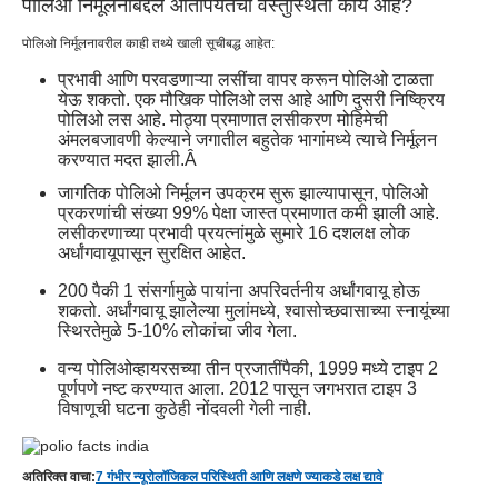
पोलिओ निर्मूलनाबद्दल आतापर्यंतची वस्तुस्थिती काय आहे?
पोलिओ निर्मूलनावरील काही तथ्ये खाली सूचीबद्ध आहेत
:
प्रभावी आणि परवडणाऱ्या लसींचा वापर करून पोलिओ टाळता
येऊ शकतो. एक मौखिक पोलिओ लस आहे आणि दुसरी निष्क्रिय
पोलिओ लस आहे. मोठ्या प्रमाणात लसीकरण मोहिमेची
अंमलबजावणी केल्याने जगातील बहुतेक भागांमध्ये त्याचे निर्मूलन
करण्यात मदत झाली.
Â
जागतिक पोलिओ निर्मूलन उपक्रम सुरू झाल्यापासून, पोलिओ
प्रकरणांची संख्या 99% पेक्षा जास्त प्रमाणात कमी झाली आहे.
लसीकरणाच्या प्रभावी प्रयत्नांमुळे सुमारे 16 दशलक्ष लोक
अर्धांगवायूपासून सुरक्षित आहेत.
200 पैकी 1 संसर्गामुळे पायांना अपरिवर्तनीय अर्धांगवायू होऊ
शकतो. अर्धांगवायू झालेल्या मुलांमध्ये, श्वासोच्छवासाच्या स्नायूंच्या
स्थिरतेमुळे 5-10% लोकांचा जीव गेला.
वन्य पोलिओव्हायरसच्या तीन प्रजातींपैकी, 1999 मध्ये टाइप 2
पूर्णपणे नष्ट करण्यात आला. 2012 पासून जगभरात टाइप 3
विषाणूची घटना कुठेही नोंदवली गेली नाही.
अतिरिक्त वाचा:
7 गंभीर न्यूरोलॉजिकल परिस्थिती आणि लक्षणे ज्याकडे लक्ष द्यावे