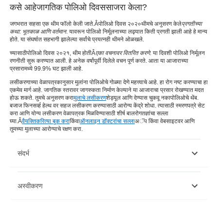
कसे आहे
जागतिक पोलिओ दिवस
साजरा केला?
जगभरात सहसा एक थीम फॉलो केली जाते.Â
पोलिओ दिवस २०२०
थीमचे अनुसरण केले
प्रगतीच्या
कथा: भूतकाळ आणि वर्तमान
. यावरून पोलिओ निर्मूलनाच्या लढ्यात किती प्रगती झाली आहे हे मान्य
होते. या संघर्षात सहभागी झालेल्या सर्वांचे प्रयत्नही थीमने ओळखले.
च्यासाठी
पोलिओ दिवस २०२१
, थीम होतीÂ
एका वचनावर वितरित करणे
. या दिवशी पोलिओ निर्मूलन
रणनीती सुरू करण्यात आली. हे अनेक वर्षांपूर्वी दिलेले वचन पूर्ण करते. आता या आजाराच्या
प्रसारामध्ये 99.9% घट झाली आहे
.
लसीकरणाच्या वेळापत्रकानुसार मुलांना पोलिओचे गोळ्या देणे महत्त्वाचे आहे. हा रोग नष्ट करण्याचा हा
एकमेव मार्ग आहे. जागतिक स्तरावर जागरुकता निर्माण केल्याने या आजाराचा प्रसार रोखण्यात मदत
होऊ शकते. तुमचे अनुसरण करा
मुलाचे लसीकरण
शेड्यूल आणि देण्यास चुकवू नका
पोलिओचे थेंब
.
बजाज फिनसर्व्ह हेल्थ वर सहज लसीकरण करण्यासाठी आरोग्य केंद्रे शोधा. त्यासाठी स्मरणपत्रे सेट
करा आणि योग्य लसीकरण वेळापत्रक मिळविण्यासाठी शीर्ष बालरोगतज्ञांचा सल्ला
घ्या.Â
वैयक्तिकरित्या बुक करा
किंवा
ऑनलाइन डॉक्टरांचा सल्ला
अॅप किंवा वेबसाइटवर आणि
तुमच्या मुलाच्या आरोग्याचे रक्षण करा.
संदर्भ
https://www.who.int/news-room/photo-story/photo-story-
अस्वीकरण
detail/10-facts-on-polio-eradication
https://www.cdc.gov/globalhealth/immunization/wpd/index.html
कृपया लक्षात घ्या की हा लेख केवळ माहितीच्या उद्देशाने आहे आणि बजाज फिनसर्व्ह हेल्थ