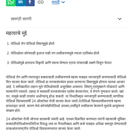
मराठी
सामग्री सारणी
महत्वाचे मुद्दे
काय आहेतपोलिओ कारणेआणि लक्षणे?
पोलिओ रोग पोलिओ विषाणूमुळे होतो
कसे आहेपोलिओ आजारनिदान आणि उपचार केले?
पोलिओवर कोणताही इलाज नाही पण लसीकरणामुळे त्याला प्रतिबंध होतो
पोलिओ निर्मूलनाबद्दल आतापर्यंतची वस्तुस्थिती काय आहे?
पोलिओमुळे हातपाय विकृती आणि श्वास घेण्यात त्रास यांसारखी लक्षणे दिसून येतात
कसे आहेजागतिक पोलिओ दिवससाजरा केला?
पोलिओ रोग आणि त्यापासून बचावासाठी लसीकरणाचे महत्त्व याबद्दल जनजागृती करण्यासाठी पोलिओ
दिन साजरा केला जातो. पोलिओ हा मज्जासंस्थेवर हल्ला करणाऱ्या विषाणूमुळे होणारा घातक आजार
आहे. 5 वर्षांखालील लहान मुले पोलिओसाठी असुरक्षित असतात. विषाणू प्रामुख्याने तोंडावाटे आणि
मलमार्गाने पसरतो. एकदा ते मध्यवर्ती मज्जासंस्थेत प्रवेश केल्यानंतर, ते वेगाने गुणाकार करते. खरं
तर, यामुळे काही तासांत अर्धांगवायू होऊ शकतो. या स्थितीबद्दल जनजागृती करण्यासाठी,
जागतिक
पोलिओ दिवस
दरवर्षी 24 ऑक्टोबर रोजी साजरा केला जातो.Â
पोलिओ दिवस
लसीकरणाचे महत्त्व
हायलाइट करते. कारण तेथे कोणतेही
पोलिओ उपचार
,लसींद्वारे लसीकरण केल्याने मुलांचे आयुष्यभर
संरक्षण होते.
24 ऑक्टोबर रोजी जोनास साल्कची जयंती आहे. प्रथम विकसित करण्यात त्यांनी महत्त्वाची भूमिका
बजावली
पोलिओमायलिटिस विरूद्ध लस
.
या स्थितीबद्दल आणि कसे याबद्दल अधिक समजून घेण्यासाठी
वाचा
आंतरराष्ट्रीय पोलिओ दिवस
जगभरात साजरा केला जातो.