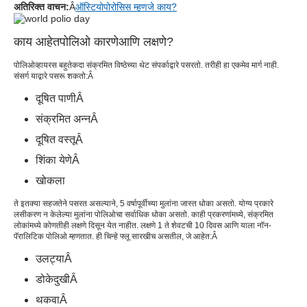
अतिरिक्त वाचन
:
Â
ऑस्टियोपोरोसिस म्हणजे काय?
काय आहेत
पोलिओ कारणे
आणि लक्षणे?
पोलिओव्हायरस बहुतेकदा संक्रमित विष्ठेच्या थेट संपर्काद्वारे पसरतो. तरीही हा एकमेव मार्ग नाही.
संसर्ग याद्वारे पसरू शकतो:
Â
दूषित पाणी
Â
संक्रमित अन्न
Â
दूषित वस्तू
Â
शिंका येणे
Â
खोकला
ते इतक्या सहजतेने पसरत असल्याने, 5 वर्षापूर्वीच्या मुलांना जास्त धोका असतो. योग्य प्रकारे
लसीकरण न केलेल्या मुलांना पोलिओचा सर्वाधिक धोका असतो. काही प्रकरणांमध्ये, संक्रमित
लोकांमध्ये कोणतीही लक्षणे दिसून येत नाहीत. लक्षणे 1 ते शेवटची 10 दिवस आणि याला नॉन-
पॅरालिटिक पोलिओ म्हणतात. ही चिन्हे फ्लू सारखीच असतील, जे आहेत:
Â
उलट्या
Â
डोकेदुखी
Â
थकवा
Â