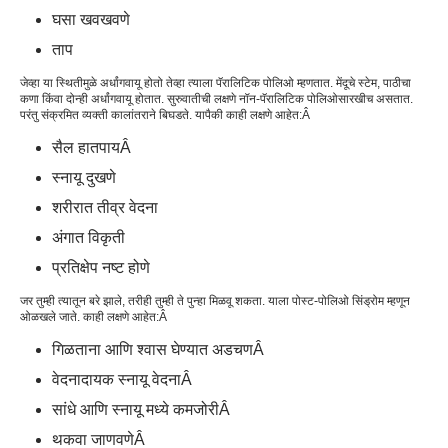
घसा खवखवणे
ताप
जेव्हा या स्थितीमुळे अर्धांगवायू होतो तेव्हा त्याला पॅरालिटिक पोलिओ म्हणतात. मेंदूचे स्टेम, पाठीचा
कणा किंवा दोन्ही अर्धांगवायू होतात. सुरुवातीची लक्षणे नॉन-पॅरालिटिक पोलिओसारखीच असतात.
परंतु संक्रमित व्यक्ती कालांतराने बिघडते. यापैकी काही लक्षणे आहेत:
Â
सैल हातपाय
Â
स्नायू दुखणे
शरीरात तीव्र वेदना
अंगात विकृती
प्रतिक्षेप नष्ट होणे
जर तुम्ही त्यातून बरे झाले, तरीही तुम्ही ते पुन्हा मिळवू शकता. याला पोस्ट-पोलिओ सिंड्रोम म्हणून
ओळखले जाते. काही लक्षणे आहेत:
Â
गिळताना आणि श्वास घेण्यात अडचण
Â
वेदनादायक स्नायू वेदना
Â
सांधे आणि स्नायू मध्ये कमजोरी
Â
थकवा जाणवणे
Â