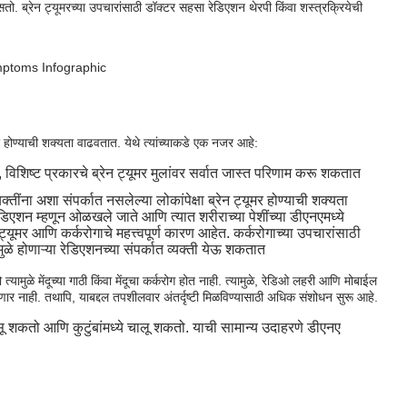
ो. ब्रेन ट्यूमरच्या उपचारांसाठी डॉक्टर सहसा रेडिएशन थेरपी किंवा शस्त्रक्रियेची
ोण्याची शक्यता वाढवतात. येथे त्यांच्याकडे एक नजर आहे:
ि, विशिष्ट प्रकारचे ब्रेन ट्यूमर मुलांवर सर्वात जास्त परिणाम करू शकतात
यक्तींना अशा संपर्कात नसलेल्या लोकांपेक्षा ब्रेन ट्यूमर होण्याची शक्यता
एशन म्हणून ओळखले जाते आणि त्यात शरीराच्या पेशींच्या डीएनएमध्ये
ूमर आणि कर्करोगाचे महत्त्वपूर्ण कारण आहेत. कर्करोगाच्या उपचारांसाठी
े होणाऱ्या रेडिएशनच्या संपर्कात व्यक्ती येऊ शकतात
यामुळे मेंदूच्या गाठी किंवा मेंदूचा कर्करोग होत नाही. त्यामुळे, रेडिओ लहरी आणि मोबाईल
ूमर होणार नाही. तथापि, याबद्दल तपशीलवार अंतर्दृष्टी मिळविण्यासाठी अधिक संशोधन सुरू आहे.
ू शकतो आणि कुटुंबांमध्ये चालू शकतो. याची सामान्य उदाहरणे डीएनए