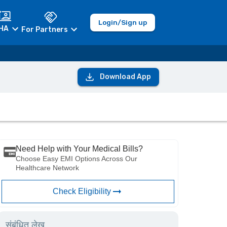
Login/Sign up
HA
For Partners
Download App
Need Help with Your Medical Bills?
Choose Easy EMI Options Across Our
Healthcare Network
Check Eligibility
संबंधित लेख