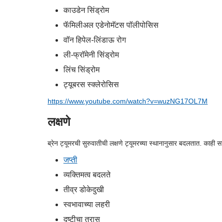
काउडेन सिंड्रोम
फॅमिलीअल एडेनोमॅटस पॉलीपोसिस
वॉन हिपेल-लिंडाऊ रोग
ली-फ्रॉमेनी सिंड्रोम
लिंच सिंड्रोम
ट्यूबरस स्क्लेरोसिस
https://www.youtube.com/watch?v=wuzNG17OL7M
लक्षणे
ब्रेन ट्यूमरची सुरुवातीची लक्षणे ट्यूमरच्या स्थानानुसार बदलतात. काही 
जप्ती
व्यक्तिमत्व बदलते
तीव्र डोकेदुखी
स्वभावाच्या लहरी
दृष्टीचा त्रास