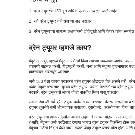
ब्रेन ट्यूमर सहसा कुठे असतात
ब्रेन ट्यूमरचे 150 हून अधिक प्रकार आढळून आले आहेत
वाढलेल्या दाबामुळे ब्रेन ट्यूमरची लक्षणे
सर्व ब्रेन ट्यूमर कर्करोगाच्या वाढ नसतात
ब्रेन ट्यूमरच्या सामान्य लक्षणांमध्ये डोकेदुखी आणि फेफरे यांचा समावेश
ब्रेन ट्यूमर म्हणजे काय?
मेंदूतील अर्बुद म्हणजे मेंदूतील पेशींची किंवा त्याच्या जवळच्या जागेची असा
त्यामध्ये पाइनल ग्रंथी, पिट्यूटरी ग्रंथी, नसा आणि मेंदूच्या पृष्ठभागावर 
वाढण्यावर अवलंबून असतात.
जरी 150 पेक्षा जास्त प्रकारचे ब्रेन ट्यूमर ओळखले गेले असले तरी, ब्रेन
फक्त मेंदूवर पसरतात. दुय्यम ब्रेन ट्यूमर, ज्यांना मेटास्टॅटिक ब्रेन ट्
प्रकारे, ब्रेन ट्यूमरची लक्षणे दोन्ही बाबतीत भिन्न असू शकतात.
लक्षात ठेवा की सर्व ब्रेन ट्यूमर कर्करोगाच्या नसतात. कॅन्सर नसलेल्या ब्रे
ट्यूमर तुलनेने कमी धोकादायक असतात. दुसरीकडे, कर्करोगाच्या किंवा घात
ब्रेन ट्यूमरचा आकार देखील अत्यंत लहान ते अत्यंत मोठ्या असा बदलतो. सुरुवा
तथापि, मेंदूच्या कमी प्रतिसाद देणार्‍या भागात ब्रेन ट्यूमर विकसित होऊ ल
मेंदूच्या गाठीचे निदान केले जाऊ शकते जेव्हा ट्यूमर बराच मोठा होतो आणि म