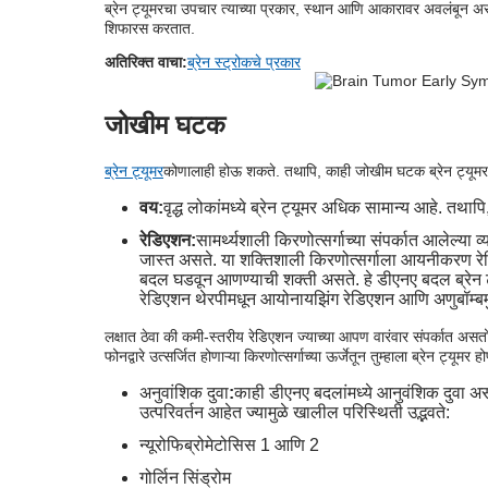
ब्रेन ट्यूमरचा उपचार त्याच्या प्रकार, स्थान आणि आकारावर अवलंबून असत
शिफारस करतात.
अतिरिक्त वाचा:
ब्रेन स्ट्रोकचे प्रकार
जोखीम घटक
ब्रेन ट्यूमर
कोणालाही होऊ शकते. तथापि, काही जोखीम घटक ब्रेन ट्यूमर ह
वय:
वृद्ध लोकांमध्ये ब्रेन ट्यूमर अधिक सामान्य आहे. तथाप
रेडिएशन:
सामर्थ्यशाली किरणोत्सर्गाच्या संपर्कात आलेल्या व्
जास्त असते. या शक्तिशाली किरणोत्सर्गाला आयनीकरण रेडि
बदल घडवून आणण्याची शक्ती असते. हे डीएनए बदल ब्रेन ट्य
रेडिएशन थेरपीमधून आयोनायझिंग रेडिएशन आणि अणुबॉम्बमुळ
लक्षात ठेवा की कमी-स्तरीय रेडिएशन ज्याच्या आपण वारंवार संपर्कात असतो त्
फोनद्वारे उत्सर्जित होणाऱ्या किरणोत्सर्गाच्या ऊर्जेतून तुम्हाला ब्रेन ट्य
अनुवांशिक दुवा
:
काही डीएनए बदलांमध्ये आनुवंशिक दुवा अस
उत्परिवर्तन आहेत ज्यामुळे खालील परिस्थिती उद्भवते:
न्यूरोफिब्रोमेटोसिस 1 आणि 2
गोर्लिन सिंड्रोम