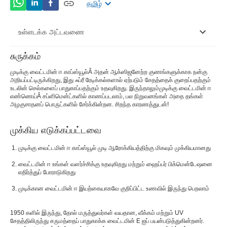
தமிழ்
உள்ளடக்க அட்டவணை
சுருக்கம்
வைட்டமின் ஈ எதற்காக அறியப்படுகிறது?
முடிக்கு வைட்டமின் ஈ காப்ஸ்யூல்
Â அதன் ஆக்ஸிஜனேற்ற குணங்களுக்காக நன்கு
அறியப்பட்டிருக்கிறது, இது ஃப்ரீ ரேடிக்கல்களால் ஏற்படும் சேதத்தைக் குறைப்பதற்கும்
முடிக்கு வைட்டமின் ஈ கேப்ஸ்யூலின் நன்மைகள்
உடலின் செல்களைப் பாதுகாப்பதற்கும் உதவுகிறது. இருந்தாலும்
முடிக்கு வைட்டமின் ஈ
எண்ணெய்
Â சப்ளிமென்ட்களில் காணப்படலாம், பல நிறுவனங்கள் அதை தங்கள்
முடிக்கு வைட்டமின் ஈ பயன்பாடு
அழகுசாதனப் பொருட்களில் சேர்க்கின்றன. சிறந்த காரணத்துடன்!
வைட்டமின் ஈ காப்ஸ்யூல் பக்க விளைவுகள் மற்றும்
முக்கிய எடுக்கப்பட்டவை
அபாயங்கள்
முடிக்கு வைட்டமின் ஈ காப்ஸ்யூல் முடி ஆரோக்கியத்திற்கு மிகவும் முக்கியமானது
முடிவுரை
வைட்டமின் ஈ உங்கள் வளர்ச்சிக்கு உதவுகிறது மற்றும் ஹைப்பர் பிக்மென்டேஷனை
எதிர்த்துப் போராடுகிறது
முடிக்கான வைட்டமின் ஈ இயற்கையாகவே குறிப்பிட்ட உணவில் இருந்து பெறலாம்
1950 களில் இருந்து, தோல் மருத்துவர்கள் வயதான, வீக்கம் மற்றும் UV
சேதத்திலிருந்து சருமத்தைப் பாதுகாக்க வைட்டமின் E ஐப் பயன்படுத்துகின்றனர்.