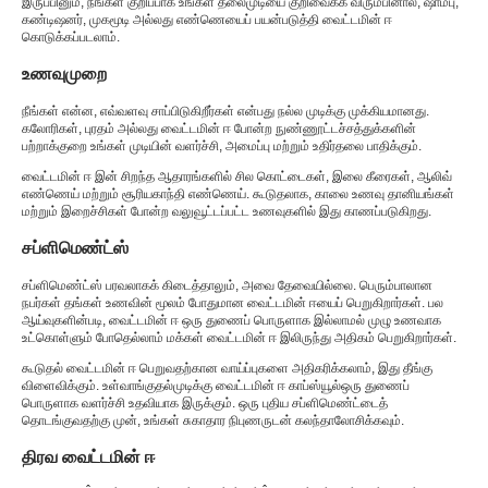
இருப்பினும், நீங்கள் குறிப்பாக உங்கள் தலைமுடியை குறிவைக்க விரும்பினால், ஷாம்பு,
கண்டிஷனர், முகமூடி அல்லது எண்ணெயைப் பயன்படுத்தி வைட்டமின் ஈ
கொடுக்கப்படலாம்.
உணவுமுறை
நீங்கள் என்ன, எவ்வளவு சாப்பிடுகிறீர்கள் என்பது நல்ல முடிக்கு முக்கியமானது.
கலோரிகள், புரதம் அல்லது வைட்டமின் ஈ போன்ற நுண்ணூட்டச்சத்துக்களின்
பற்றாக்குறை உங்கள் முடியின் வளர்ச்சி, அமைப்பு மற்றும் உதிர்தலை பாதிக்கும்.
வைட்டமின் ஈ இன் சிறந்த ஆதாரங்களில் சில கொட்டைகள், இலை கீரைகள், ஆலிவ்
எண்ணெய் மற்றும் சூரியகாந்தி எண்ணெய். கூடுதலாக, காலை உணவு தானியங்கள்
மற்றும் இறைச்சிகள் போன்ற வலுவூட்டப்பட்ட உணவுகளில் இது காணப்படுகிறது.
சப்ளிமெண்ட்ஸ்
சப்ளிமெண்ட்ஸ் பரவலாகக் கிடைத்தாலும், அவை தேவையில்லை. பெரும்பாலான
நபர்கள் தங்கள் உணவின் மூலம் போதுமான வைட்டமின் ஈயைப் பெறுகிறார்கள். பல
ஆய்வுகளின்படி, வைட்டமின் ஈ ஒரு துணைப் பொருளாக இல்லாமல் முழு உணவாக
உட்கொள்ளும் போதெல்லாம் மக்கள் வைட்டமின் ஈ இலிருந்து அதிகம் பெறுகிறார்கள்.
கூடுதல் வைட்டமின் ஈ பெறுவதற்கான வாய்ப்புகளை அதிகரிக்கலாம், இது தீங்கு
விளைவிக்கும். உள்வாங்குதல்
முடிக்கு வைட்டமின் ஈ காப்ஸ்யூல்
ஒரு துணைப்
பொருளாக வளர்ச்சி உதவியாக இருக்கும். ஒரு புதிய சப்ளிமெண்ட்டைத்
தொடங்குவதற்கு முன், உங்கள் சுகாதார நிபுணருடன் கலந்தாலோசிக்கவும்.
திரவ வைட்டமின் ஈ