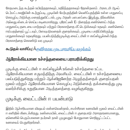
சேதமடைந்த கூந்தல் உயிரற்றதாகவும், உதிர்ந்ததாகவும் தோன்றலாம். அகாடமி ஆஃப்
டெர்மட்டாலஜியின் கூற்றுப்படி, முடியின் மேற்புறத்தின் வெளிப்புறத்தில் உள்ள பாதுகாப்பு
கொழுப்பு அடுக்கு மறைந்துவிட்டால், முடி அதன் பளபளப்பை இழந்து, நிர்வகிக்க
அல்லது ஸ்டைல் ​​செய்ய கடினமாகிறது. புரோட்டீன் E- நிறைந்த எண்ணெய் அந்த
பாதுகாப்பு தடையை மாற்றவும் மற்றும் பிரகாசத்தை மீட்டெடுக்கவும் உதவும். எண்ணெய்
ஈரப்பதத்தைப் பூட்டவும், பிளவுபடுவதைக் குறைக்கவும், முடியை பாதிப்பிலிருந்து
பாதுகாக்கவும் உதவுகிறது. பயன்படுத்தி
முடிக்கு வைட்டமின் ஈ காப்ஸ்யூல்கள்
அந்த
பிரகாசத்தை கொண்டு வர முடியும்
கூடுதல் வாசிப்பு:
Â
குளிர்கால முடி பராமரிப்பு வழக்கம்
ஆரோக்கியமான உச்சந்தலையை பராமரிக்கிறது
முடிக்கு வைட்டமின் ஈ காப்ஸ்யூல்
Â உங்கள் உச்சந்தலை உட்பட
ஆரோக்கியமான சருமத்திற்கு அவசியம். வைட்டமின் ஈ உச்சந்தலையை
பலப்படுத்துகிறது மற்றும் ஆக்ஸிஜனேற்ற அழுத்தத்தைக் குறைப்பதன்
மூலம் மற்றும் ஆரோக்கியமான கொழுப்பு அடுக்கைத் தக்கவைத்து முடி
வளர்ச்சிக்கு உறுதியான அடித்தளத்தை வழங்குகிறது.
முடிக்கு வைட்டமின் ஈ பயன்பாடு
இதில் ஆச்சரியமான விஷயம் என்னவென்றால், சமச்சீரான உணவின் மூலம் வைட்டமின்
ஈ எளிதில் கிடைக்கிறது. உண்மையில், வைட்டமின் ஈ குறைபாடு அசாதாரணமானது,
ஏனெனில் பெரும்பாலான நபர்கள் நாள் முழுவதும் போதுமான செறிவூட்டப்பட்ட
உணவைப் பெறுகிறார்கள்.