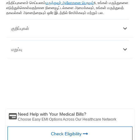
சந்திப்புகளைச் செய்யலாம்
மருத்துவர் ஆலோசனை பெறவும்
s, உங்கள் மருந்துகளை
எடுத்துக்கொள்வதற்கான நினைவூட்டல்களை அமைக்கவும், உங்கள் மருத்துவத்
தகவல்கள் அனைத்தையும் ஒரே இடத்தில் சேமிக்கவும் மற்றும் பல.
குறிப்புகள்
https://pubmed.ncbi.nlm.nih.gov/24575202/
மறுப்பு
https://www.ncbi.nlm.nih.gov/pmc/articles/PMC3552190/
https://www.sciencedaily.com/releases/2001/02/010215074636.htm
https://www.ncbi.nlm.nih.gov/pmc/articles/PMC4976416/
இந்த கட்டுரை தகவல் நோக்கங்களுக்காக மட்டுமே என்பதை நினைவில்
கொள்ளவும் மற்றும் பஜாஜ் ஃபின்சர்வ் ஹெல்த் லிமிடெட் ('BFHL') எந்தப்
பொறுப்பையும் ஏற்காது எழுத்தாளர் மதிப்பாய்வாளர் தோற்றுவிப்பாளரால்
வெளிப்படுத்தப்பட்ட / வழங்கிய கருத்துகள் / ஆலோசனைகள் / தகவல்கள்.
இந்த கட்டுரை எந்த மருத்துவ ஆலோசனைக்கும் மாற்றாக கருதப்படக்கூடாது,
நோய் கண்டறிதல் அல்லது சிகிச்சை. எப்பொழுதும் உங்கள் நம்பகமான
மருத்துவர்/தகுதிவாய்ந்த மருத்துவரிடம் ஆலோசிக்கவும். உங்கள் மருத்துவ
நிலையை மதிப்பீடு செய்ய தொழில்முறை. மேலே உள்ள கட்டுரை மதிப்பாய்வு
செய்யப்பட்டது. தகுதிவாய்ந்த மருத்துவர் மற்றும் BFHL எந்தவொரு
Need Help with Your Medical Bills?
தகவலுக்கும் அல்லது மூன்றாம் தரப்பினரால் வழங்கப்படும் சேவைகள்
Choose Easy EMI Options Across Our Healthcare Network
Check Eligibility