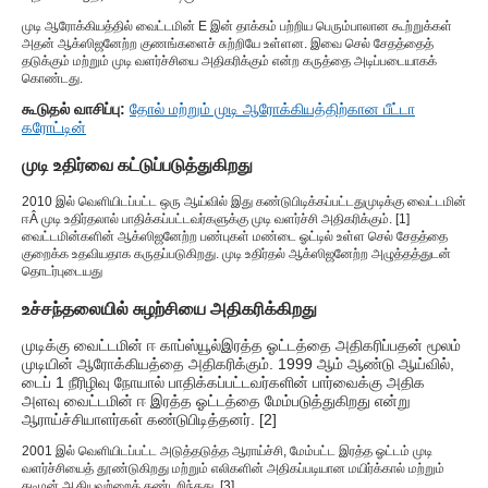
முடி ஆரோக்கியத்தில் வைட்டமின் E இன் தாக்கம் பற்றிய பெரும்பாலான கூற்றுக்கள்
அதன் ஆக்ஸிஜனேற்ற குணங்களைச் சுற்றியே உள்ளன. இவை செல் சேதத்தைத்
தடுக்கும் மற்றும் முடி வளர்ச்சியை அதிகரிக்கும் என்ற கருத்தை அடிப்படையாகக்
கொண்டது.
கூடுதல் வாசிப்பு:
தோல் மற்றும் முடி ஆரோக்கியத்திற்கான பீட்டா
கரோட்டின்
முடி உதிர்வை கட்டுப்படுத்துகிறது
2010 இல் வெளியிடப்பட்ட ஒரு ஆய்வில் இது கண்டுபிடிக்கப்பட்டது
முடிக்கு வைட்டமின்
ஈ
Â முடி உதிர்தலால் பாதிக்கப்பட்டவர்களுக்கு முடி வளர்ச்சி அதிகரிக்கும். [1]
வைட்டமின்களின் ஆக்ஸிஜனேற்ற பண்புகள் மண்டை ஓட்டில் உள்ள செல் சேதத்தை
குறைக்க உதவியதாக கருதப்படுகிறது. முடி உதிர்தல் ஆக்ஸிஜனேற்ற அழுத்தத்துடன்
தொடர்புடையது
உச்சந்தலையில் சுழற்சியை அதிகரிக்கிறது
முடிக்கு வைட்டமின் ஈ காப்ஸ்யூல்
இரத்த ஓட்டத்தை அதிகரிப்பதன் மூலம்
முடியின் ஆரோக்கியத்தை அதிகரிக்கும். 1999 ஆம் ஆண்டு ஆய்வில்,
டைப் 1 நீரிழிவு நோயால் பாதிக்கப்பட்டவர்களின் பார்வைக்கு அதிக
அளவு வைட்டமின் ஈ இரத்த ஓட்டத்தை மேம்படுத்துகிறது என்று
ஆராய்ச்சியாளர்கள் கண்டுபிடித்தனர். [2]
2001 இல் வெளியிடப்பட்ட அடுத்தடுத்த ஆராய்ச்சி, மேம்பட்ட இரத்த ஓட்டம் முடி
வளர்ச்சியைத் தூண்டுகிறது மற்றும் எலிகளின் அதிகப்படியான மயிர்க்கால் மற்றும்
தடிமன் ஆகியவற்றைக் கண்டறிந்தது. [3]