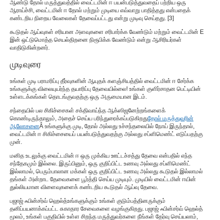
ஆண்டு தோல் மருத்துவத்தில் வைட்டமின் ஈ பயன்படுத்துவதைப் பற்றிய ஒரு
ஆராய்ச்சி, வைட்டமின் ஈ தோல் மற்றும் முடியை எவ்வாறு பாதித்தது என்பதைக்
கண்டறிய நிறைய வேலைகள் தேவைப்பட்டது என்று முடிவு செய்தது. [3]
கூடுதல் ஆய்வுகள் சரியான அளவுகளை சரிபார்க்க வேண்டும் மற்றும் வைட்டமின் E
இன் ஒட்டுமொத்த செயல்திறனை நிரூபிக்க வேண்டும் என்று ஆசிரியர்கள்
வாதிடுகின்றனர்.
முடிவுரை
உங்கள் முடி பராமரிப்பு தீர்வுகளின் ஆயுதக் களஞ்சியத்தில் வைட்டமின் ஈ சேர்க்க
உங்களுக்கு விலையுயர்ந்த தயாரிப்பு தேவையில்லை! உங்கள் குளிர்சாதன பெட்டியின்
உள்ளடக்கங்கள் தொடங்குவதற்கு ஒரு அருமையான இடம்.
சந்தையில் பல சிகிச்சைகள் சக்திவாய்ந்த ஆக்ஸிஜனேற்றங்களைக்
கொண்டிருந்தாலும், அதைச் செய்ய பரிந்துரைக்கப்படுகிறது
தோல் மருத்துவரின்
ஆலோசனை
Â உங்களுக்கு முடி, தோல் அல்லது உச்சந்தலையில் நோய் இருந்தால்,
வைட்டமின் ஈ சிகிச்சையைப் பயன்படுத்துவதற்கு அல்லது சப்ளிமெண்ட் எடுப்பதற்கு
முன்.
மனித உடலுக்கு வைட்டமின் ஈ ஒரு முக்கிய ஊட்டச்சத்து தேவை என்பதில் எந்த
சந்தேகமும் இல்லை. இருப்பினும், ஒரு குறிப்பிட்ட உணவு அல்லது சப்ளிமெண்ட்
இல்லாமல், பெரும்பாலான மக்கள் ஒரு குறிப்பிட்ட உணவு அல்லது கூடுதல் இல்லாமல்
தங்கள் அன்றாட தேவைகளை பூர்த்தி செய்ய முடியும். முடியில் வைட்டமின் ஈயின்
துல்லியமான விளைவுகளைக் கண்டறிய கூடுதல் ஆய்வு தேவை.
பஜாஜ் ஃபின்சர்வ் ஹெல்த்
உங்களுக்கும் உங்கள் குடும்பத்தினருக்கும்
தனிப்பயனாக்கப்பட்ட சுகாதார சேவைகளை வழங்குகிறது. பஜாஜ் ஃபின்சர்வ் ஹெல்த்
மூலம், உங்கள் பகுதியில் உள்ள சிறந்த மருத்துவர்களை நீங்கள் தேர்வு செய்யலாம்,