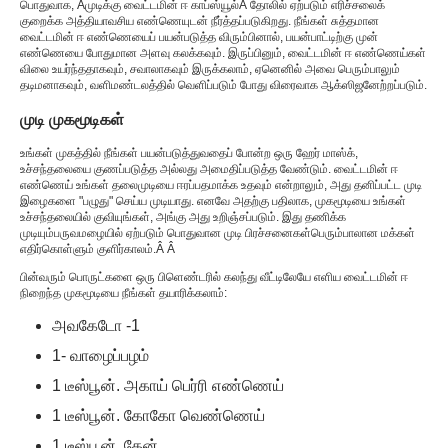
பொதுவாக, Â
முடிக்கு வைட்டமின் ஈ காப்ஸ்யூல்
Â தோலில் ஏற்படும் எரிச்சலைக்
குறைக்க அத்தியாவசிய எண்ணெயுடன் நீர்த்தப்படுகிறது. நீங்கள் சுத்தமான
வைட்டமின் ஈ எண்ணெயைப் பயன்படுத்த விரும்பினால், பயன்பாட்டிற்கு முன்
எண்ணெயை போதுமான அளவு கலக்கவும். இருப்பினும், வைட்டமின் ஈ எண்ணெய்கள்
விலை உயர்ந்ததாகவும், சவாலாகவும் இருக்கலாம், ஏனெனில் அவை பெரும்பாலும்
தடிமனாகவும், வளிமண்டலத்தில் வெளிப்படும் போது விரைவாக ஆக்ஸிஜனேற்றப்படும்.
முடி முகமூடிகள்
உங்கள் முகத்தில் நீங்கள் பயன்படுத்துவதைப் போன்ற ஒரு ஹேர் மாஸ்க்,
உச்சந்தலையை குணப்படுத்த அல்லது அமைதிப்படுத்த வேண்டும். வைட்டமின் ஈ
எண்ணெய் உங்கள் தலைமுடியை ஈரப்பதமாக்க உதவும் என்றாலும், அது தனிப்பட்ட முடி
இழைகளை "பழுது" செய்ய முடியாது. எனவே அதற்கு பதிலாக, முகமூடியை உங்கள்
உச்சந்தலையில் குவியுங்கள், அங்கு அது உறிஞ்சப்படும். இது தணிக்க
முடியும்
பருவமழையில் ஏற்படும் பொதுவான முடி பிரச்சனைகள்
பெரும்பாலான மக்கள்
எதிர்கொள்ளும் குளிர்காலம்.Â Â
பின்வரும் பொருட்களை ஒரு பிளெண்டரில் கலந்து வீட்டிலேயே எளிய வைட்டமின் ஈ
நிறைந்த முகமூடியை நீங்கள் தயாரிக்கலாம்:
அவகேடோ -1
1- வாழைப்பழம்
1 டீஸ்பூன். அகாய் பெர்ரி எண்ணெய்
1 டீஸ்பூன். கோகோ வெண்ணெய்
1 டீஸ்பூன். தேன்