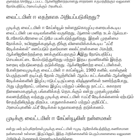
குறைந்த செறிவூட்டப்பட்ட ஆக்ஸிஜனேற்றமானது சாதாரண சருமத்திற்கும் வலுவான
நோயெதிர்ப்பு அமைப்புக்கும் அவசியம்.
வைட்டமின் ஈ எதற்காக அறியப்படுகிறது?
முடிக்கு வைட்டமின் ஈ கேப்ஸ்யூல் உள்ளது
கொழுப்பு-கரையக்கூடிய
வைட்டமின் பல வடிவங்களில் வருகிறது, ஆனால் மனித உடல் ஆல்ஃபா-
டோகோபெரோலை மட்டுமே பயன்படுத்துகிறது. இதன் முதன்மை
நோக்கம், உயிரணுக்களுக்கு தீங்கு விளைவிக்கக்கூடிய "ஃப்ரீ
ரேடிக்கல்கள்" எனப்படும் தளர்வான எலக்ட்ரான்களை அகற்றி,
ஆக்ஸிஜனேற்றத்தை ஊக்குவிப்பதாகும்.
Â
இது நோயெதிர்ப்பு
செயல்பாட்டை மேம்படுத்துகிறது மற்றும் இதய தமனிகளில் இரத்த
உறைவு ஏற்படுவதைத் தடுக்கிறது. ஆக்ஸிஜனேற்ற வைட்டமின்கள்,
போன்றவை
முடிக்கு வைட்டமின் ஈ காப்ஸ்யூல்
, 1980 களில், வாஸ்குலர்
பெருந்தமனி தடிப்புத் தோல் அழற்சியின் ஆரம்ப கட்டங்களில் ஆக்ஸிஜன்
ரேடிக்கல்களின் இழப்பு ஈடுபட்டிருப்பதை விஞ்ஞானிகள் உணர்ந்தபோது, ​​​​
அது புற்றுநோய், பார்வை இழப்பு மற்றும் பல்வேறு நாட்பட்ட சுகாதார
நிலைமைகளுக்கு பங்களிக்கத் தொடங்கும் என்று முதன்முதலில்
கவனத்திற்கு வந்தது.
முடிக்கு வைட்டமின் ஈ
ஃப்ரீ ரேடிக்கல்களால் ஏற்படும்
சேதத்திலிருந்து திறம்பட பாதுகாக்கலாம் மற்றும் குறிப்பிட்ட
அமைப்புகளில் ஃப்ரீ ரேடிக்கல் உருவாவதைத் தடுக்கலாம்.
முடிக்கு வைட்டமின் ஈ கேப்ஸ்யூலின் நன்மைகள்
என்று பலர் நம்புகிறார்கள்
முடிக்கு வைட்டமின் ஈ
முடி ஆரோக்கியத்திற்கு கணிசமான
நன்மைகள் உள்ளன; இருப்பினும், இந்த அறிக்கைகளில் பெரும்பாலானவை வலுவான
அறிவியல் ஆதரவைக் கொண்டிருக்கவில்லை.