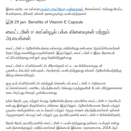
இவை தவிர, பல உள்ளன
முடிக்கு ஆயுர்வேத மூலிகைகள்
, சிகைக்காய் அல்லது வேம்பு
போன்றவை, நீங்கள் உங்கள் தலைமுடிக்கு பயன்படுத்தலாம்
வைட்டமின் ஈ காப்ஸ்யூல் பக்க விளைவுகள் மற்றும்
அபாயங்கள்
வைட்டமின் ஈ ஆரோக்கியத்தை எவ்வாறு பாதிக்கிறது என்பதை ஆராய்ச்சியாளர்கள்
தொடர்ந்து கவனித்து வருகின்றனர். இருப்பினும், வைட்டமின் ஈ இதய நோயைக்
கட்டுப்படுத்தாது என்றும் குழு தெரிவித்துள்ளது.
வைட்டமின் ஈ சப்ளிமெண்ட்ஸ் கீமோதெரபி உட்பட பல சிகிச்சைகளுடன்
முரண்படக்கூடும் என்பதால், அவற்றைப் பயன்படுத்துவது உங்கள் ஆரோக்கியத்திற்கு
தீங்கு விளைவிக்கும்.
ஒரு நபர் சப்ளிமெண்ட்ஸ் எடுத்துக் கொண்டால் வைட்டமின் ஈ அதிகமாக
உட்கொள்ளலாம். எனவே, உற்பத்தியாளர் அல்லது மருத்துவரின் டோஸ் பரிந்துரைகளை
கடைபிடிப்பது மிகவும் முக்கியமானது.
நல்ல தோல், முடி மற்றும் பொது ஆரோக்கியத்தை பராமரிக்க வைட்டமின் ஈ அவசியம்
என்பது இன்னும் நிரூபிக்கப்படவில்லை. இருப்பினும், ஆரோக்கியமான தோல் மற்றும்
முடியை ஊக்குவிக்க, பல உடல்நலம் மற்றும் அழகு சாதன உற்பத்தியாளர்கள் தங்கள்
அழகுசாதனப் பொருட்கள் மற்றும் முடி தயாரிப்புகளில் வைட்டமின் ஈ சேர்க்கின்றனர்.
தோல் நோய் தயாரிப்புகளில் வைட்டமின் ஈ பயன்படுத்துவது நன்மை பயக்கும் என்று
பலர் நினைத்தாலும், எதிர்ப்பாளர்கள் இல்லாமல் இல்லை. உதாரணமாக, 2016 ஆம்