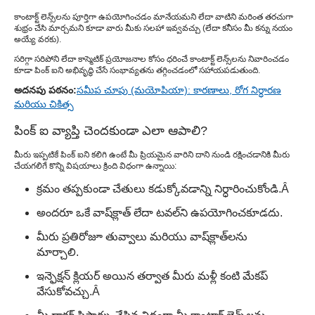
కాంటాక్ట్ లెన్స్‌లను పూర్తిగా ఉపయోగించడం మానేయమని లేదా వాటిని మరింత తరచుగా
శుభ్రం చేసి మార్చమని కూడా వారు మీకు సలహా ఇవ్వవచ్చు (లేదా కనీసం మీ కన్ను నయం
అయ్యే వరకు).
సరిగ్గా సరిపోని లేదా కాస్మెటిక్ ప్రయోజనాల కోసం ధరించే కాంటాక్ట్ లెన్స్‌లను నివారించడం
కూడా పింక్ ఐని అభివృద్ధి చేసే సంభావ్యతను తగ్గించడంలో సహాయపడుతుంది.
అదనపు పఠనం:
సమీప చూపు (మయోపియా): కారణాలు, రోగ నిర్ధారణ
మరియు చికిత్స
పింక్ ఐ వ్యాప్తి చెందకుండా ఎలా ఆపాలి?
మీరు ఇప్పటికే పింక్ ఐని కలిగి ఉంటే మీ ప్రియమైన వారిని దాని నుండి రక్షించడానికి మీరు
చేయగలిగే కొన్ని విషయాలు క్రింది విధంగా ఉన్నాయి:
క్రమం తప్పకుండా చేతులు కడుక్కోవడాన్ని నిర్ధారించుకోండి.Â
అందరూ ఒకే వాష్‌క్లాత్ లేదా టవల్‌ని ఉపయోగించకూడదు.
మీరు ప్రతిరోజూ తువ్వాలు మరియు వాష్‌క్లాత్‌లను
మార్చాలి.
ఇన్ఫెక్షన్ క్లియర్ అయిన తర్వాత మీరు మళ్లీ కంటి మేకప్
వేసుకోవచ్చు.Â