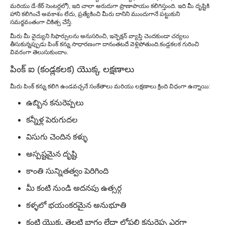
మరియు డే-కేర్ సెంటర్లలో), ఇది చాలా అరుదుగా ప్రాణాపాయం కలిగిస్తుంది. ఇది మీ దృష్టికి
హాని కలిగించే అవకాశం లేదు, ప్రత్యేకించి మీరు దానిని ముందుగానే పట్టుకుని
పింక్ ఐ (కండ్లకలక) తిరిగి రాగలదా?
సమర్థవంతంగా చికిత్స చేస్తే.
మీరు మీ వైద్యుని సిఫార్సులను అనుసరించి, ఇన్ఫెక్షన్ వ్యాప్తి చెందకుండా చర్యలు
తీసుకున్నప్పుడు పింక్ కన్ను సాధారణంగా దానంతటదే వెళ్లిపోతుంది.
కండ్లకలక గురించి
వివరంగా తెలుసుకుందాం.
పింక్ ఐ (కండ్లకలక) యొక్క లక్షణాలు
మీరు పింక్ కన్ను కలిగి ఉండవచ్చనే సంకేతాలు మరియు లక్షణాలు క్రింది విధంగా ఉన్నాయి:
ఉబ్బిన కనురెప్పలు
కన్నీళ్ల పెరుగుదల
విసుగు చెందిన కళ్ళు
అస్పష్టమైన దృష్టి
కాంతి సున్నితత్వం పెరిగింది
మీ కంటి నుండి అదనపు ఉత్సర్గ
కళ్ళలో భయంకరమైన అనుభూతి
కంటి యొక్క తెల్లటి భాగం లేదా లోపలి కనురెప్ప ఎర్రగా