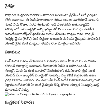
వైరస్లు:
సాధారణ కండ్లకలక కారణాలు సాధారణ జలుబును ప్రేరేపించే అదే వైరస్లను
కలిగి ఉంటాయి. ఈ పింకీ సాధారణంగా సగటు జలుబు మాదిరిగానే నాలుగు
నుండి ఏడు రోజుల వరకు ఉంటుంది. ఇది ఎంతవరకు అంటువ్యాధిని
కలిగిస్తుందో దాని వ్యాప్తిని అన్ని ఖర్చులతో నివారించాలని గుర్తుంచుకోండి.
యాంటీబయాటిక్స్‌తో వైరస్‌లను నయం చేయడం సాధ్యం కాదు. హెర్పెస్
సింప్లెక్స్ వైరస్ (HSV) పింకీ తీవ్రంగా ఉంటుంది మరియు వైద్యుడు సూచించిన
యాంటీవైరల్ కంటి చుక్కలు, లేపనం లేదా మాత్రలు అవసరం.
చికాకులు:
పింక్ కంటికి చికిత్స చేయడానికి 5 నిమిషాల పాటు మీ కంటి నుండి చికాకు
కలిగించే పదార్థాన్ని బయటకు తీయడానికి నీటిని ఉపయోగించండి. 4
గంటల్లో, మీరు మీ కంటి చూపులో మెరుగుదలని గమనించాలి. బ్లీచ్ వంటి
యాసిడ్ లేదా ఆల్కలీన్ పదార్ధంతో సంపర్కం వల్ల కలిగే కండ్లకలకకు తక్షణ
వైద్య సహాయం అవసరం.
మందులు మీ పింక్ కంటికి సహాయపడుతున్నాయని
నిర్ధారించుకోవడానికి మీ కంటి వైద్యుడు కొన్ని రోజుల తర్వాత మిమ్మల్ని మళ్లీ
చూడాలనుకోవచ్చు.
కండ్లకలక నివారణ