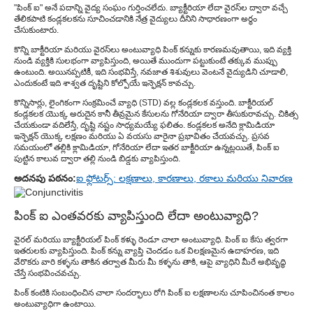
"పింక్ ఐ" అనే పదాన్ని వైద్య సంఘం గుర్తించలేదు. బ్యాక్టీరియా లేదా వైరస్‌ల ద్వారా వచ్చే
తేలికపాటి కండ్లకలకను సూచించడానికి నేత్ర వైద్యులు దీనిని సాధారణంగా అర్థం
చేసుకుంటారు.
కొన్ని బాక్టీరియా మరియు వైరస్‌లు అంటువ్యాధి పింక్ కన్నుకు కారణమవుతాయి, ఇది వ్యక్తి
నుండి వ్యక్తికి సులభంగా వ్యాపిస్తుంది, అయితే ముందుగా పట్టుకుంటే తక్కువ ముప్పు
ఉంటుంది. అయినప్పటికీ, ఇది సంభవిస్తే, నవజాత శిశువులు వెంటనే వైద్యుడిని చూడాలి,
ఎందుకంటే ఇది శాశ్వత దృష్టిని కోల్పోయే ఇన్ఫెక్షన్ కావచ్చు.
కొన్నిసార్లు, లైంగికంగా సంక్రమించే వ్యాధి (STD) వల్ల కండ్లకలక వస్తుంది. బాక్టీరియల్
కండ్లకలక యొక్క అరుదైన కానీ తీవ్రమైన కేసులను గోనేరియా ద్వారా తీసుకురావచ్చు. చికిత్స
చేయకుండా వదిలేస్తే, దృష్టి నష్టం సాధ్యమయ్యే ఫలితం. కండ్లకలక అనేది క్లామిడియా
ఇన్ఫెక్షన్ యొక్క లక్షణం మరియు ఏ వయసు వారైనా ప్రభావితం చేయవచ్చు. ప్రసవ
సమయంలో తల్లికి క్లామిడియా, గోనేరియా లేదా ఇతర బాక్టీరియా ఉన్నట్లయితే, పింక్ ఐ
పుట్టిన కాలువ ద్వారా తల్లి నుండి బిడ్డకు వ్యాపిస్తుంది.
అదనపు పఠనం:
ఐ ఫ్లోటర్స్: లక్షణాలు, కారణాలు, రకాలు మరియు నివారణ
పింక్ ఐ ఎంతవరకు వ్యాపిస్తుంది లేదా అంటువ్యాధి?
వైరల్ మరియు బ్యాక్టీరియల్ పింక్ కళ్ళు రెండూ చాలా అంటువ్యాధి. పింక్ ఐ కేసు త్వరగా
ఇతరులకు వ్యాపిస్తుంది. పింక్ కన్ను వ్యాప్తి చెందడం ఒక విలక్షణమైన ఉదాహరణ, ఇది
వేరొకరు వారి కళ్ళను తాకిన తర్వాత మీరు మీ కళ్ళను తాకి, ఆపై వ్యాధిని మీరే అభివృద్ధి
చేస్తే సంభవించవచ్చు.
పింక్ కంటికి సంబంధించిన చాలా సందర్భాలు రోగి పింక్ ఐ లక్షణాలను చూపించినంత కాలం
అంటువ్యాధిగా ఉంటాయి.