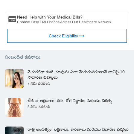
పరిస్థితిని అంచనా వేయడానికి ప్రొఫెషనల్. పై కథనం ఒక ద్వారా సమీక్షించబడింది
అర్హత కలిగిన వైద్యుడు మరియు BFHL ఏదైనా సమాచారం కోసం ఏదైనా నష్టానికి
బాధ్యత వహించదు లేదా ఏదైనా మూడవ పక్షం అందించే సేవలు.
Need Help with Your Medical Bills?
Choose Easy EMI Options Across Our Healthcare Network
Check Eligibility
సంబంధిత కథనాలు
నేచురల్‌గా కంటి చూపును ఎలా మెరుగుపరచాలనే దానిపై 10
సాధారణ చిట్కాలు
7 నిమి చదవండి
లేజీ ఐ: లక్షణాలు, రకం, రోగ నిర్ధారణ మరియు చికిత్స
5 నిమి చదవండి
రాత్రి అంధత్వం: లక్షణాలు, కారణాలు మరియు నివారణ చర్యలు