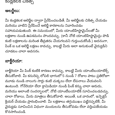
కండ్లకలక చికిత్స
అలర్జీలు:
మీ కండ్లకలక అలెర్జీల ద్వారా ప్రేరేపించబడితే, మీ అలెర్జీలకు చికిత్స చేయడం
మరియు వాటిని ప్రేరేపించే అలెర్జీ కారకాలను నివారించడం
సహాయపడుతుంది. ఈ సమయంలో, మీరు యాంటిహిస్టామైన్‌లతో మీ
లక్షణాల నుండి ఉపశమనం పొందవచ్చు. (కానీ నోటి యాంటిహిస్టామైన్లు పొడి
కంటి లక్షణాలను మరింత తీవ్రతరం చేయగలవని గుర్తుంచుకోండి.) అదనంగా,
పింక్ ఐ ఒక అలెర్జీ లక్షణం కావచ్చు, కాబట్టి మీరు అలా అనుకుంటే వైద్యుడిని
చూడటం చాలా అవసరం.
బాక్టీరియా:
బాక్టీరియా మీ పింక్ కంటికి కారణం కావచ్చు, కాబట్టి మీరు యాంటీబయాటిక్స్
తీసుకోవాలి. మీ కనురెప్ప లోపలి భాగంలో 5 నుండి 7 రోజుల పాటు ప్రతిరోజూ
మూడు నుండి నాలుగు సార్లు కంటి చుక్కలు లేదా లేపనాలు వేయవలసి
ఉంటుంది. గోనేరియా లేదా క్లామిడియా నుండి పింక్ కన్ను చాలా అరుదు,
మరియు అలాంటి సందర్భాలలో, నోటి యాంటీబయాటిక్ సూచించబడవచ్చు.
చాలా రోజులు, మీరు మాత్రలు తీసుకోవాలి. అయితే, ఒక వారంలో, ఇన్ఫెక్షన్
క్లియర్ చేయడం ప్రారంభించాలి. మీ లక్షణాలు తగ్గుముఖం పట్టినప్పటికీ, మీ
వైద్యుడు సూచించిన విధంగా మందులను తీసుకోవడం లేదా వర్తింపజేయడం
కొనసాగించండి.