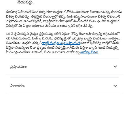
వేయవద్దు.
శుభవార్త ఏమిటంటే పింక్ కళ్ళు లేదా కండ్లకలక శోథను సులభంగా నివారించవచ్చు మరియు
చికిత్స చేయవచ్చు. తీవ్రమైన సందర్భాల్లో తప్ప, పింక్ కన్ను సాధారణంగా చికిత్స లేకుండానే
వెళ్లిపోతుంది. అయినప్పటికీ, బ్యాక్టీరియా లేదా వైరల్ పింక్ కంటికి సంబంధించిన కండ్లకలక
చికిత్సతో మీ పిల్లల లక్షణాలు మరియు అంటువ్యాధిని తగ్గించవచ్చు.
ఒక వెచ్చని కంప్రెస్ వైద్యం ప్రక్రియ వల్ల కలిగే ఏదైనా నొప్పి లేదా అసౌకర్యాన్ని తగ్గించడంలో
సహాయపడుతుంది. పింక్ ఐ మరియు భవిష్యత్తులో ఇన్ఫెక్షన్లు వ్యాప్తి చెందకుండా జాగ్రత్తలు
తీసుకోవడం ఉత్తమ చర్య.Â
డాక్టర్ సంప్రదింపులు పొందండి
బజాజ్ ఫిన్‌సర్వ్ హెల్త్‌లో మీకు
ఏవైనా సమస్యలు లేదా ప్రశ్నలు ఉంటే ఎప్పుడైనా.Â
మీరు ఏదైనా వ్యాధి నుండి మిమ్మల్ని
మీరు రక్షించుకోవాలనుకుంటే, మీరు ఉపయోగించుకోవచ్చు
ఆరోగ్య భీమా
.
ప్రస్తావనలు
https://www.ncbi.nlm.nih.gov/pmc/articles/PMC8411033/
నిరాకరణ
https://www.cdc.gov/conjunctivitis/about/treatment.html
దయచేసి ఈ వ్యాసం కేవలం సమాచార ప్రయోజనాల కోసం ఉద్దేశించబడినదని
గమనించండి మరియు బజాజ్ ఫిన్‌సర్వ్ హెల్త్ లిమిటెడ్ (“BFHL”) ఎటువంటి
బాధ్యత వహించదు రచయిత/సమీక్షకుడు/ప్రారంభించినవారు వ్యక్తం చేసిన/ఇచ్చిన
అభిప్రాయాలు/సలహాలు/సమాచారం. ఈ కథనం ఏదైనా వైద్య సలహాకు
ప్రత్యామ్నాయంగా పరిగణించరాదు, రోగ నిర్ధారణ లేదా చికిత్స. మీ విశ్వసనీయ
వైద్యుడు/అర్హత కలిగిన ఆరోగ్య సంరక్షణను ఎల్లప్పుడూ సంప్రదించండి మీ వైద్య