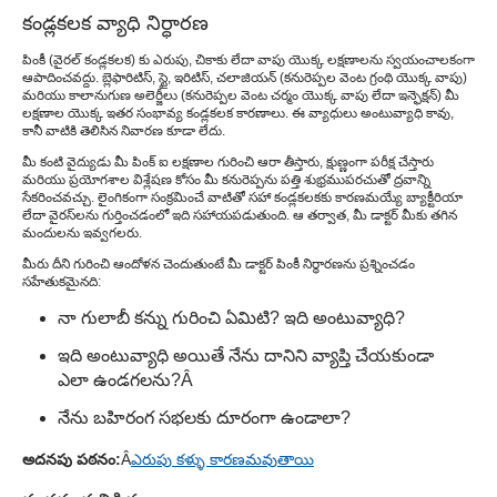
కండ్లకలక వ్యాధి నిర్ధారణ
పింకీ (వైరల్ కండ్లకలక) కు ఎరుపు, చికాకు లేదా వాపు యొక్క లక్షణాలను స్వయంచాలకంగా
ఆపాదించవద్దు. బ్లెఫారిటిస్, స్టై, ఇరిటిస్, చలాజియన్ (కనురెప్పల వెంట గ్రంథి యొక్క వాపు)
మరియు కాలానుగుణ అలెర్జీలు (కనురెప్పల వెంట చర్మం యొక్క వాపు లేదా ఇన్ఫెక్షన్) మీ
లక్షణాల యొక్క ఇతర సంభావ్య కండ్లకలక కారణాలు. ఈ వ్యాధులు అంటువ్యాధి కావు,
కానీ వాటికి తెలిసిన నివారణ కూడా లేదు.
మీ కంటి వైద్యుడు మీ పింక్ ఐ లక్షణాల గురించి ఆరా తీస్తారు, క్షుణ్ణంగా పరీక్ష చేస్తారు
మరియు ప్రయోగశాల విశ్లేషణ కోసం మీ కనురెప్పను పత్తి శుభ్రముపరచుతో ద్రవాన్ని
సేకరించవచ్చు. లైంగికంగా సంక్రమించే వాటితో సహా కండ్లకలకకు కారణమయ్యే బ్యాక్టీరియా
లేదా వైరస్‌లను గుర్తించడంలో ఇది సహాయపడుతుంది. ఆ తర్వాత, మీ డాక్టర్ మీకు తగిన
మందులను ఇవ్వగలరు.
మీరు దీని గురించి ఆందోళన చెందుతుంటే మీ డాక్టర్ పింకీ నిర్ధారణను ప్రశ్నించడం
సహేతుకమైనది:
నా గులాబీ కన్ను గురించి ఏమిటి? ఇది అంటువ్యాధి?
ఇది అంటువ్యాధి అయితే నేను దానిని వ్యాప్తి చేయకుండా
ఎలా ఉండగలను?Â
నేను బహిరంగ సభలకు దూరంగా ఉండాలా?
అదనపు పఠనం:
Â
ఎరుపు కళ్ళు కారణమవుతాయి