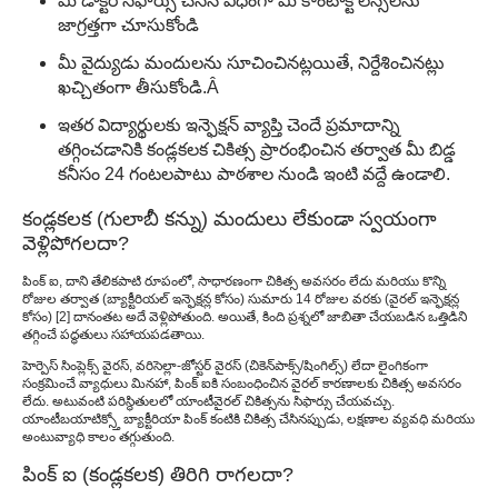
మీ డాక్టర్ సిఫార్సు చేసిన విధంగా మీ కాంటాక్ట్ లెన్స్‌లను
జాగ్రత్తగా చూసుకోండి
మీ వైద్యుడు మందులను సూచించినట్లయితే, నిర్దేశించినట్లు
ఖచ్చితంగా తీసుకోండి.Â
ఇతర విద్యార్థులకు ఇన్ఫెక్షన్ వ్యాప్తి చెందే ప్రమాదాన్ని
తగ్గించడానికి కండ్లకలక చికిత్స ప్రారంభించిన తర్వాత మీ బిడ్డ
కనీసం 24 గంటలపాటు పాఠశాల నుండి ఇంటి వద్దే ఉండాలి.
కండ్లకలక (గులాబీ కన్ను) మందులు లేకుండా స్వయంగా
వెళ్లిపోగలదా?
పింక్ ఐ, దాని తేలికపాటి రూపంలో, సాధారణంగా చికిత్స అవసరం లేదు మరియు కొన్ని
రోజుల తర్వాత (బ్యాక్టీరియల్ ఇన్ఫెక్షన్ల కోసం) సుమారు 14 రోజుల వరకు (వైరల్ ఇన్ఫెక్షన్ల
కోసం) [2] దానంతట అదే వెళ్లిపోతుంది. అయితే, కింది ప్రశ్నలో జాబితా చేయబడిన ఒత్తిడిని
తగ్గించే పద్ధతులు సహాయపడతాయి.
హెర్పెస్ సింప్లెక్స్ వైరస్, వరిసెల్లా-జోస్టర్ వైరస్ (చికెన్‌పాక్స్/షింగిల్స్) లేదా లైంగికంగా
సంక్రమించే వ్యాధులు మినహా, పింక్ ఐకి సంబంధించిన వైరల్ కారణాలకు చికిత్స అవసరం
లేదు. అటువంటి పరిస్థితులలో యాంటీవైరల్ చికిత్సను సిఫార్సు చేయవచ్చు.
యాంటీబయాటిక్స్తో బ్యాక్టీరియా పింక్ కంటికి చికిత్స చేసినప్పుడు, లక్షణాల వ్యవధి మరియు
అంటువ్యాధి కాలం తగ్గుతుంది.
పింక్ ఐ (కండ్లకలక) తిరిగి రాగలదా?