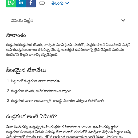
తెలుగు
విషయ పట్టిక
సారాంశం
కండ్లకలక అంటే ఏమిటి?
కండ్లకలక
కండ్లకలక యొక్క వాపును సూచిస్తుంది. కంటిలో, కండ్లకలక అని పిలువబడే సన్నని
అపారదర్శక కణజాలం కనురెప్ప యొక్క అంతర్గత ఉపరితలాన్ని లైన్ చేస్తుంది మరియు
పింక్ ఐ (కండ్లకలక) యొక్క లక్షణాలు
కంటిలోని తెల్లని భాగాన్ని కప్పివేస్తుంది.
సి కారణంకండ్లకలక
కీలకమైన టేకావేలు
పింక్ ఐ ఎంతవరకు వ్యాపిస్తుంది లేదా అంటువ్యాధి?
పిల్లలలో కండ్లకలక చాలా సాధారణం
కండ్లకలక వ్యాధి నిర్ధారణ
కండ్లకలక యొక్క అనేక కారణాలు ఉన్నాయి
కండ్లకలక చికిత్స
కండ్లకలక చాలా అంటువ్యాధి. కాబట్టి, నివారణ చర్యలు తీసుకోవాలి
కండ్లకలక నివారణ
కండ్లకలక అంటే ఏమిటి?
పింక్ ఐ వ్యాప్తి చెందకుండా ఎలా ఆపాలి?
మీకు పింక్ కన్ను ఉన్నప్పుడు మీ కండ్లకలక చికాకుగా ఉంటుంది. ఇది మీ కన్ను క్లాసిక్
కండ్లకలక (గులాబీ కన్ను) మందులు లేకుండా స్వయంగా
కండ్లకలక సంబంధిత నీడను ఎరుపు లేదా గులాబీ రంగులోకి మార్చేలా చేస్తుంది.
పిల్లలు అన్ని
సమయాలలో పొందుతారు. HPV అత్యంత అంటువ్యాధి అయితే (ఉదా., పాఠశాలలు
వెళ్లిపోగలదా?