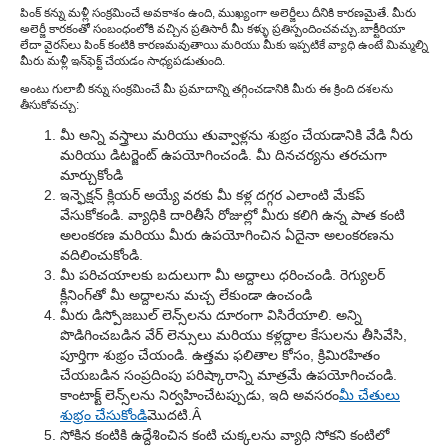
పింక్ కన్ను మళ్లీ సంక్రమించే అవకాశం ఉంది, ముఖ్యంగా అలెర్జీలు దీనికి కారణమైతే. మీరు
అలెర్జీ కారకంతో సంబంధంలోకి వచ్చిన ప్రతిసారీ మీ కళ్ళు ప్రతిస్పందించవచ్చు.
బాక్టీరియా
లేదా వైరస్‌లు పింక్ కంటికి కారణమవుతాయి మరియు మీకు ఇప్పటికే వ్యాధి ఉంటే మిమ్మల్ని
మీరు మళ్లీ ఇన్‌ఫెక్ట్ చేయడం సాధ్యపడుతుంది.
అంటు గులాబీ కన్ను సంక్రమించే మీ ప్రమాదాన్ని తగ్గించడానికి మీరు ఈ క్రింది దశలను
తీసుకోవచ్చు:
మీ అన్ని వస్త్రాలు మరియు తువ్వాళ్లను శుభ్రం చేయడానికి వేడి నీరు
మరియు డిటర్జెంట్ ఉపయోగించండి. మీ దినచర్యను తరచుగా
మార్చుకోండి
ఇన్ఫెక్షన్ క్లియర్ అయ్యే వరకు మీ కళ్ల దగ్గర ఎలాంటి మేకప్
వేసుకోకండి. వ్యాధికి దారితీసే రోజుల్లో మీరు కలిగి ఉన్న పాత కంటి
అలంకరణ మరియు మీరు ఉపయోగించిన ఏదైనా అలంకరణను
వదిలించుకోండి.
మీ పరిచయాలకు బదులుగా మీ అద్దాలు ధరించండి. రెగ్యులర్
క్లీనింగ్‌తో మీ అద్దాలను మచ్చ లేకుండా ఉంచండి
మీరు డిస్పోజబుల్ లెన్స్‌లను దూరంగా విసిరేయాలి. అన్ని
పొడిగించబడిన వేర్ లెన్సులు మరియు కళ్లద్దాల కేసులను తీసివేసి,
పూర్తిగా శుభ్రం చేయండి. ఉత్తమ ఫలితాల కోసం, క్రిమిరహితం
చేయబడిన సంప్రదింపు పరిష్కారాన్ని మాత్రమే ఉపయోగించండి.
కాంటాక్ట్ లెన్స్‌లను నిర్వహించేటప్పుడు, ఇది అవసరం
మీ చేతులు
శుభ్రం చేసుకోండి
మొదటి.Â
సోకిన కంటికి ఉద్దేశించిన కంటి చుక్కలను వ్యాధి సోకని కంటిలో