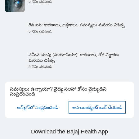
5 నిమి చదవండి
రెడ్ ఐస్: కారణాలు, లక్షణాలు, సమస్యలు మరియు చికిత్స
6 నిమి చదవండి
సమీప చూపు (మయోపియా): కారణాలు, రోగ నిర్ధారణ
మరియు చికిత్స
5 నిమి చదవండి
సమస్యలు ఉన్నాయా? వైద్య సలహా కోసం వైద్యుడిని
సంప్రదించండి
ఆన్‌లైన్‌లో సంప్రదించండి
అపాయింట్మెంట్ బుక్ చేయండి
Download the Bajaj Health App