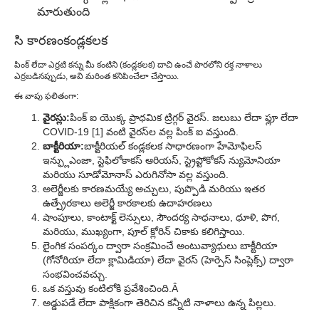
మారుతుంది
సి కారణం
కండ్లకలక
పింక్ లేదా ఎర్రటి కన్ను మీ కంటిని (కండ్లకలక) దాచి ఉంచే పొరలోని రక్త నాళాలు
ఎర్రబడినప్పుడు, అవి మరింత కనిపించేలా చేస్తాయి.
ఈ వాపు ఫలితంగా:
వైరస్లు:
పింక్ ఐ యొక్క ప్రాధమిక ట్రిగ్గర్ వైరస్. జలుబు లేదా ఫ్లూ లేదా
COVID-19 [1] వంటి వైరస్‌ల వల్ల పింక్ ఐ వస్తుంది.
బాక్టీరియా:
బాక్టీరియల్ కండ్లకలక సాధారణంగా హేమోఫిలస్
ఇన్ఫ్లుఎంజా, స్టెఫిలోకాకస్ ఆరియస్, స్ట్రెప్టోకోకస్ న్యుమోనియా
మరియు సూడోమోనాస్ ఎరుగినోసా వల్ల వస్తుంది.
అలెర్జీలకు కారణమయ్యే అచ్చులు, పుప్పొడి మరియు ఇతర
ఉత్ప్రేరకాలు అలెర్జీ కారకాలకు ఉదాహరణలు
షాంపూలు, కాంటాక్ట్ లెన్సులు, సౌందర్య సాధనాలు, ధూళి, పొగ,
మరియు, ముఖ్యంగా, పూల్ క్లోరిన్ చికాకు కలిగిస్తాయి.
లైంగిక సంపర్కం ద్వారా సంక్రమించే అంటువ్యాధులు బాక్టీరియా
(గోనోరియా లేదా క్లామిడియా) లేదా వైరస్ (హెర్పెస్ సింప్లెక్స్) ద్వారా
సంభవించవచ్చు.
ఒక వస్తువు కంటిలోకి ప్రవేశించింది.Â
అడ్డుపడే లేదా పాక్షికంగా తెరిచిన కన్నీటి నాళాలు ఉన్న పిల్లలు.