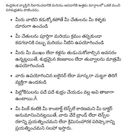
కండ్లకలక వ్యాప్తిని నివారించడానికి మరియు ఆపడానికి ఉత్తమ మార్గాలలో ఒకటి మంచి
పరిశుభ్రతను పాటించడం.
మీరు వాటిని కడుక్కోకపోతే మీ చేతులను మీ కళ్ళకు
దూరంగా ఉంచండి
మీ చేతులను పూర్తిగా మరియు క్రమం తప్పకుండా
కడగడానికి సబ్బు మరియు నీటిని ఉపయోగించండి
మీరు మీ ముఖం లేదా కళ్లను తుడుచుకోవాల్సిన అవసరం
ఉన్నట్లయితే, శుభ్రమైన కణజాలం లేదా తువ్వాలను మాత్రమే
ఉపయోగించండి
వారు ఉపయోగించిన ఐలైనర్ లేదా మాస్కరా చుట్టూ తిరిగే
వ్యక్తిగా ఉండకండి
పిల్లోకేసులను పదే పదే శుభ్రం చేయడం వల్ల అవి తాజాగా
ఉంటాయి.Â
మీ పింక్ కంటికి మీ కాంటాక్ట్ లెన్స్‌లే కారణమని మీ డాక్టర్
అనుమానించినట్లయితే, వారు వేరే బ్రాండ్ లేదా లెన్స్‌ల
రకాన్ని ప్రయత్నించమని లేదా క్రిమిసంహారక పరిష్కారాన్ని
ప్రయత్నించమని సలహా ఇస్తారు.