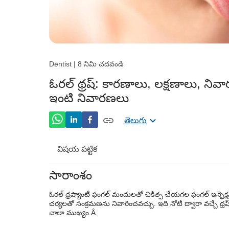
Dentist | 8 నిమి చదవండి
ఓరల్ థ్రష్: కారణాలు, లక్షణాలు, న
ఇంటి నివారణలు
తెలుగు
విషయ పట్టిక
సారాంశం
ఓరల్ థ్రష్ లక్షణాలు
ఓరల్ థ్రష్
యాంటీ ఫంగల్ మందులతో చికిత్స చేయగల ఫంగల్ ఇన్ఫెక్
ఓరల్ థ్రష్కారణాలు
చర్యలతో సంక్రమణను నివారించవచ్చు. ఇది నోటి ద్వారా వచ్చే థ్ర
చాలా ముఖ్యం.
Â
ఓరల్ థ్రష్చికిత్సలు