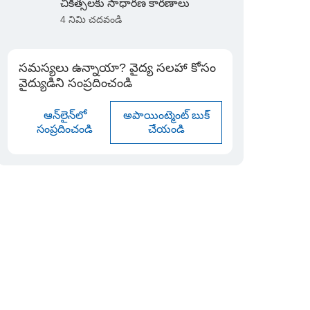
చికిత్సలకు సాధారణ కారణాలు
4 నిమి చదవండి
సమస్యలు ఉన్నాయా? వైద్య సలహా కోసం
వైద్యుడిని సంప్రదించండి
ఆన్‌లైన్‌లో
అపాయింట్మెంట్ బుక్
సంప్రదించండి
చేయండి