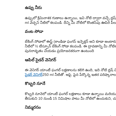
ఉప్పు నీరు
ఉప్పులో క్రిమినాశక గుణాలు ఉన్నాయి, ఇవి నోటి ద్వారా వచ్చే 
ml వెచ్చని నీటిలో కలపండి. దీన్ని మీ నోటిలో కొంతసేపు ఊపిరి పీ
వంట సోడా
బేకింగ్ సోడాలో ఈస్ట్ (కాండిడా ఫంగస్ ఇన్ఫెక్షన్ అని కూడా అం
నీటిలో ½ టీస్పూన్ బేకింగ్ సోడా కలపండి. ఈ ద్రావణాన్ని మీ నోట
పునరావృతం చేయడం ప్రయోజనకరంగా ఉంటుంది
ఆపిల్ సైడర్ వెనిగర్
ఈ వెనిగర్ యాంటీ ఫంగల్ లక్షణాలను కలిగి ఉంది, ఇది నోటి థ్రష
సైడర్ వెనిగర్
250 ml నీటితో. ఆపై, పైన పేర్కొన్న ఇతర పరిష్కారా
కొబ్బరి నూనే
కొబ్బరి నూనెలో యాంటీ ఫంగల్ లక్షణాలు కూడా ఉన్నాయి మరియు 
తీసుకుని 10 నుండి 15 నిమిషాల పాటు మీ నోటిలో ఉంచుకుని, చుట
నిమ్మరసం