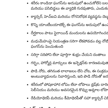
శరీరం కాండిడా ఫంగస్‌ను అదుపులో ఉంచుకోలేని బలహీ
మరియు పసిబిడ్డలు ఈ వ్యాధికి గురవుతారు, ఎందుకంటే వ
క్యాన్సర్, హెచ్‌ఐవి మరియు రోగనిరోధక వ్యవస్థను దెబ్
కొన్ని యాంటీబయాటిక్స్ ఈ ఫంగస్‌ను అదుపులో ఉంచే బ
దీర్ఘకాలం పాటు స్టెరాయిడ్ మందులను ఉపయోగించడం వల
మధుమేహంపై నియంత్రణ సరిగా లేకపోవడం వల్ల నోటిలో చ
ఫంగస్‌ను పెంచుతుంది
సరిగ్గా సరిపోని లేదా పూర్తిగా శుభ్రం చేయని దంతాలు
గర్భం, హార్మోన్ల మార్పులు ఈ ఇన్ఫెక్షన్‌కు కారణమవ
పొడి నోరు, తగినంత లాలాజలం లేని చోట, ఈ సంక్ర
అంటువ్యాధులను నివారిస్తుంది, ఇది పొడి నోరుతో జ
శరీరంలో పోషకాహార లోపం లేదా లోపాలు థ్రష్‌కు దారితీ
సెలీనియం మరియు అవసరమైన కొవ్వు ఆమ్లాల లోపాల
రేడియోథెరపీ మరియు కీమోథెరపీతో సహా క్యాన్సర్ చికి