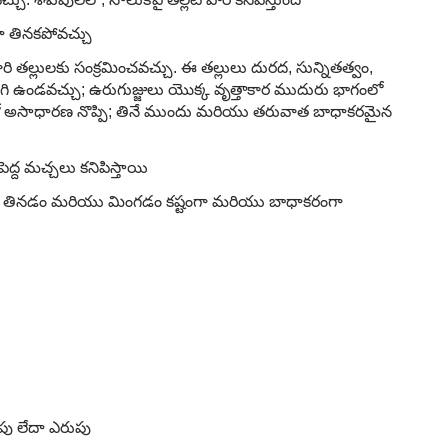
ా తినకపోవచ్చు
 వారి తల్లులకు సంక్రమించవచ్చు. ఈ తల్లులు దురద, సున్నితత్వం,
గి ఉండవచ్చు; ఉరుగుజ్జులు యొక్క వృత్తాకార ముదురు భాగంలో
లో అసాధారణ నొప్పి; తినే ముందు మరియు తరువాత బాధాకరమైన
ద్ద మచ్చలు కనిపిస్తాయి
చ్చు, తినడం మరియు మింగడం కష్టంగా మరియు బాధాకరంగా
ాపు లేదా ఎరుపు