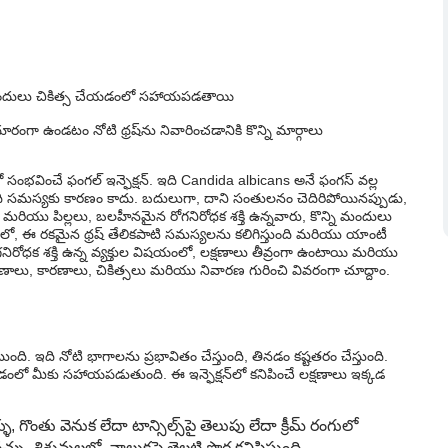
్ మందులు చికిత్స చేయడంలో సహాయపడతాయి
ా ఉండటం నోటి థ్రష్‌ను నివారించడానికి కొన్ని మార్గాలు
ో సంభవించే ఫంగల్ ఇన్ఫెక్షన్. ఇది Candida albicans అనే ఫంగస్ వల్ల
 ఇది సమస్యకు కారణం కాదు. బదులుగా, దాని సంతులనం చెదిరిపోయినప్పుడు,
ులు మరియు పిల్లలు, బలహీనమైన రోగనిరోధక శక్తి ఉన్నవారు, కొన్ని మందులు
లో, ఈ రకమైన థ్రష్ తేలికపాటి సమస్యలను కలిగిస్తుంది మరియు యాంటీ
ిరోధక శక్తి ఉన్న వ్యక్తుల విషయంలో, లక్షణాలు తీవ్రంగా ఉంటాయి మరియు
్షణాలు, కారణాలు, చికిత్సలు మరియు నివారణ గురించి వివరంగా చూద్దాం.
ుంది. ఇది నోటి భాగాలను ప్రభావితం చేస్తుంది, తినడం కష్టతరం చేస్తుంది.
చడంలో మీకు సహాయపడుతుంది. ఈ ఇన్ఫెక్షన్‌లో కనిపించే లక్షణాలు ఇక్కడ
ళు, గొంతు వెనుక లేదా టాన్సిల్స్‌పై తెలుపు లేదా క్రీమ్ రంగులో
ు. శిశువులలో, నాలుకపై తెల్లటి పొర కనిపిస్తుంది