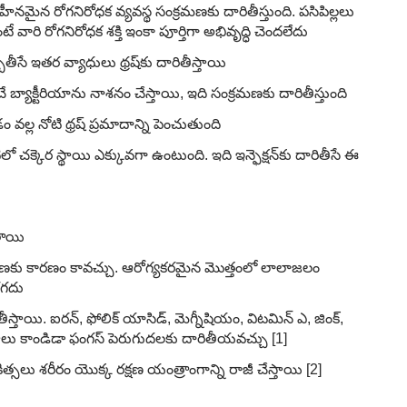
నమైన రోగనిరోధక వ్యవస్థ సంక్రమణకు దారితీస్తుంది. పసిపిల్లలు
ారి రోగనిరోధక శక్తి ఇంకా పూర్తిగా అభివృద్ధి చెందలేదు
బతీసే ఇతర వ్యాధులు థ్రష్‌కు దారితీస్తాయి
్యాక్టీరియాను నాశనం చేస్తాయి, ఇది సంక్రమణకు దారితీస్తుంది
్ల నోటి థ్రష్ ప్రమాదాన్ని పెంచుతుంది
క్కెర స్థాయి ఎక్కువగా ఉంటుంది. ఇది ఇన్ఫెక్షన్‌కు దారితీసే ఈ
ుతాయి
మణకు కారణం కావచ్చు. ఆరోగ్యకరమైన మొత్తంలో లాలాజలం
రగదు
స్తాయి. ఐరన్, ఫోలిక్ యాసిడ్, మెగ్నీషియం, విటమిన్ ఎ, జింక్,
ు కాండిడా ఫంగస్ పెరుగుదలకు దారితీయవచ్చు [1]
త్సలు శరీరం యొక్క రక్షణ యంత్రాంగాన్ని రాజీ చేస్తాయి [2]