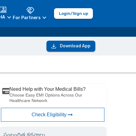
Login/Sign up
HA
For Partners
Download App
Need Help with Your Medical Bills?
Choose Easy EMI Options Across Our
Healthcare Network
Check Eligibility
సంబంధిత కథనాలు