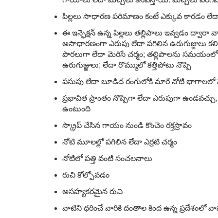
పిల్లలు సాధారణ పరిమాణం కంటే ఎక్కువ కారడం లేద
ఈ ఇన్ఫెక్షన్ ఉన్న పిల్లలు తల్లిపాలు ఇవ్వడం ద్వారా
అసాధారణంగా ఎరుపు లేదా పగిలిన ఉరుగుజ్జులు కలి
పొరలుగా లేదా మెరిసే చర్మం; తల్లిపాలను సమయం
ఉరుగుజ్జులు; లేదా రొమ్ములో కత్తిపోటు నొప్పి
పసుపు లేదా బూడిద రంగులోకి మారే నోటి భాగాలలో పె
ప్రభావిత ప్రాంతం నొప్పిగా లేదా ఎరుపుగా ఉండవ
ఉంటుంది
స్క్రాప్ చేసిన గాయం నుండి కొంచెం రక్తస్రావం
నోటి మూలల్లో పగిలిన లేదా ఎర్రటి చర్మం
నోటిలో పత్తి వంటి సంచలనాలు
రుచి కోల్పోవడం
అసహ్యకరమైన రుచి
వాటిని ధరించే వారికి దంతాల కింద ఉన్న ప్రదేశంలో వ