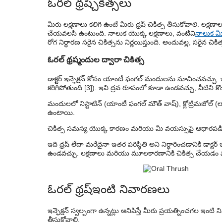
ఓరల్ థ్రష్
చికిత్సలు
మీరు లక్షణాలు కలిగి ఉంటే మీరు థ్రష్ చికిత్స తీసుకోవాలి. లక్షణాలు
చేయవలసి ఉంటుంది. నాలుక యొక్క లక్షణాలు, వంటివి
నాలుక మీ
రోగ నిర్ధారణ సరైన చికిత్సను నిర్ణయిస్తుంది. అందువల్ల, సరైన చిక
ఓరల్ థ్రష్
మందుల ద్వారా చికిత్స
డాక్టర్ ఇన్ఫెక్షన్ కోసం యాంటీ ఫంగల్ మందులను సూచించవచ్చు. ఇవి
కరిగిపోతుంది [3]). ఇవి ద్రవ రూపంలో కూడా ఉండవచ్చు, వీటిన
మందులలో నిస్టాటిన్ (యాంటీ ఫంగల్ మౌత్ వాష్), క్లోట్రిమజోల్ (
ఉంటాయి.
చికిత్స సమస్య యొక్క కారణం మరియు మీ వయస్సుపై ఆధారపడ
ఇది థ్రష్ లేదా మరేదైనా ఇతర పరిస్థితి అని నిర్ధారించడానికి డాక్టర్ ఇన్
ఉండవచ్చు. లక్షణాలు మరియు మూలకారణానికి చికిత్స చేయడం 
ఓరల్ థ్రష్
ఇంటి నివారణలు
ఇన్ఫెక్షన్ స్వల్పంగా ఉన్నట్లు అనిపిస్తే మీరు ప్రయత్నించగల ఇ
తీసుకోవాలి.