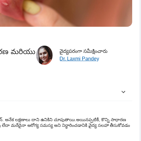
ివారణ మరియు
వైద్యపరంగా సమీక్షించారు
Dr. Laxmi Pandey
షన్. అనేక లక్షణాలు దాని ఉనికిని చూపుతాయి.
అయినప్పటికీ, కొన్ని సాధారణ
ష్ లేదా మరేదైనా ఆరోగ్య సమస్య అని నిర్ధారించడానికి వైద్య సలహా తీసుకోవడం