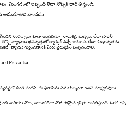
ు, మింగడంలో ఇబ్బంది లేదా నొప్పికి దారి తీస్తుంది.
యిన అనుభూతిని పొందడం
ిపించని సందర్భాలు కూడా ఉండవచ్చు. నాలుకపై మచ్చలు లేదా పాచెస్
ొన్ని వ్యాధులు భవిష్యత్తులో క్యాన్సర్ వచ్చే అవకాశం లేదా సంభావ్యతను
ి. వ్యాధిని గుర్తించడానికి మీరు వైద్యుడిని సంప్రదించాలి.
్ణవ్యవస్థలో ఉండే ఫంగస్. ఈ ఫంగస్‌ను సమతుల్యంగా ఉంచే సూక్ష్మజీవులు
ి మరియు నోరు, నాలుక లేదా నోటి రకమైన థ్రష్‌కు దారితీస్తుంది. ఓరల్ థ్రష్