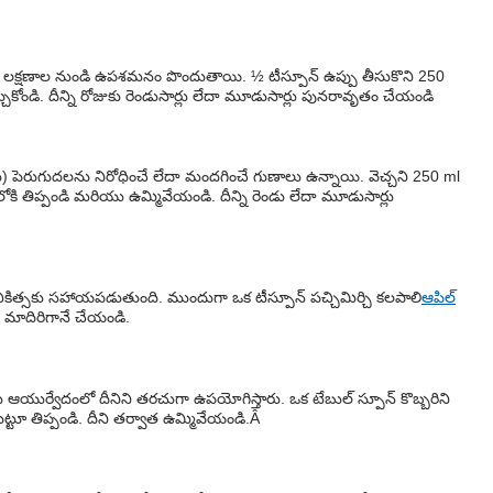
థ్రష్ లక్షణాల నుండి ఉపశమనం పొందుతాయి. ½ టీస్పూన్ ఉప్పు తీసుకొని 250
ల్చుకోండి. దీన్ని రోజుకు రెండుసార్లు లేదా మూడుసార్లు పునరావృతం చేయండి
టారు) పెరుగుదలను నిరోధించే లేదా మందగించే గుణాలు ఉన్నాయి. వెచ్చని 250 ml
ిలోకి తిప్పండి మరియు ఉమ్మివేయండి. దీన్ని రెండు లేదా మూడుసార్లు
్ చికిత్సకు సహాయపడుతుంది. ముందుగా ఒక టీస్పూన్ పచ్చిమిర్చి కలపాలి
ఆపిల్
ల మాదిరిగానే చేయండి.
ఆయుర్వేదంలో దీనిని తరచుగా ఉపయోగిస్తారు. ఒక టేబుల్ స్పూన్ కొబ్బరిని
్టూ తిప్పండి. దీని తర్వాత ఉమ్మివేయండి.Â