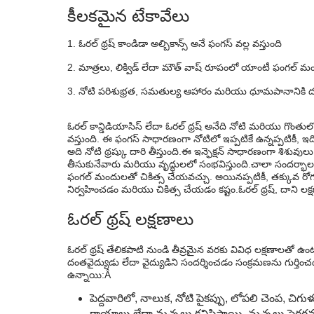
ఓరల్ థ్రష్ఇంటి నివారణలు
కీలకమైన టేకావేలు
ఓరల్ థ్రష్నివారణ
ఓరల్ థ్రష్ కాండిడా అల్బికాన్స్ అనే ఫంగస్ వల్ల వస్తుంది
మాత్రలు, లిక్విడ్ లేదా మౌత్ వాష్ రూపంలో యాంటీ ఫంగల
నోటి పరిశుభ్రత, సమతుల్య ఆహారం మరియు ధూమపానానికి దూరంగ
ఓరల్ కాన్డిడియాసిస్ లేదా ఓరల్ థ్రష్ అనేది నోటి మరియు గొంతుల
వస్తుంది. ఈ ఫంగస్ సాధారణంగా నోటిలో ఇప్పటికే ఉన్నప్పటికీ,
అది నోటి థ్రష్కు దారి తీస్తుంది.ఈ ఇన్ఫెక్షన్ సాధారణంగా శిశువ
తీసుకునేవారు మరియు వృద్ధులలో సంభవిస్తుంది.చాలా సందర్భాల
ఫంగల్ మందులతో చికిత్స చేయవచ్చు. అయినప్పటికీ, తక్కువ రోగన
నిర్వహించడం మరియు చికిత్స చేయడం కష్టం.ఓరల్ థ్రష్, దాని లక
ఓరల్ థ్రష్ లక్షణాలు
ఓరల్ థ్రష్ తేలికపాటి నుండి తీవ్రమైన వరకు వివిధ లక్షణాలతో ఉంట
దంతవైద్యుడు లేదా వైద్యుడిని సందర్శించడం సంక్రమణను గుర్తిం
ఉన్నాయి:Â
పెద్దవారిలో, నాలుక, నోటి పైకప్పు, లోపలి చెంప, చిగుళ్
గాయాలు లేదా మచ్చలు కనిపిస్తాయి. మచ్చలు పెరగవచ్చ