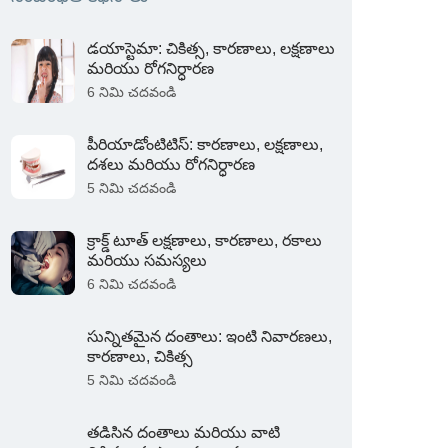
డయాస్టెమా: చికిత్స, కారణాలు, లక్షణాలు
మరియు రోగనిర్ధారణ
6 నిమి చదవండి
పీరియాడోంటిటిస్: కారణాలు, లక్షణాలు,
దశలు మరియు రోగనిర్ధారణ
5 నిమి చదవండి
క్రాక్డ్ టూత్ లక్షణాలు, కారణాలు, రకాలు
మరియు సమస్యలు
6 నిమి చదవండి
సున్నితమైన దంతాలు: ఇంటి నివారణలు,
కారణాలు, చికిత్స
5 నిమి చదవండి
తడిసిన దంతాలు మరియు వాటి