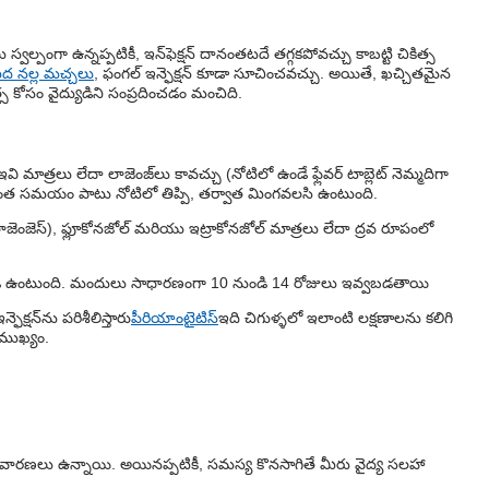
 స్వల్పంగా ఉన్నప్పటికీ, ఇన్‌ఫెక్షన్ దానంతటదే తగ్గకపోవచ్చు కాబట్టి చికిత్స
ద నల్ల మచ్చలు
, ఫంగల్ ఇన్ఫెక్షన్ కూడా సూచించవచ్చు. అయితే, ఖచ్చితమైన
ిత్స కోసం వైద్యుడిని సంప్రదించడం మంచిది.
 మాత్రలు లేదా లాజెంజ్‌లు కావచ్చు (నోటిలో ఉండే ఫ్లేవర్ టాబ్లెట్ నెమ్మదిగా
ి కొంత సమయం పాటు నోటిలో తిప్పి, తర్వాత మింగవలసి ఉంటుంది.
లాజెంజెస్), ఫ్లూకోనజోల్ మరియు ఇట్రాకోనజోల్ మాత్రలు లేదా ద్రవ రూపంలో
ి ఉంటుంది. మందులు సాధారణంగా 10 నుండి 14 రోజులు ఇవ్వబడతాయి
ఫెక్షన్‌ను పరిశీలిస్తారు
పీరియాంటైటిస్
ఇది చిగుళ్ళలో ఇలాంటి లక్షణాలను కలిగి
ముఖ్యం.
ంటి నివారణలు ఉన్నాయి. అయినప్పటికీ, సమస్య కొనసాగితే మీరు వైద్య సలహా