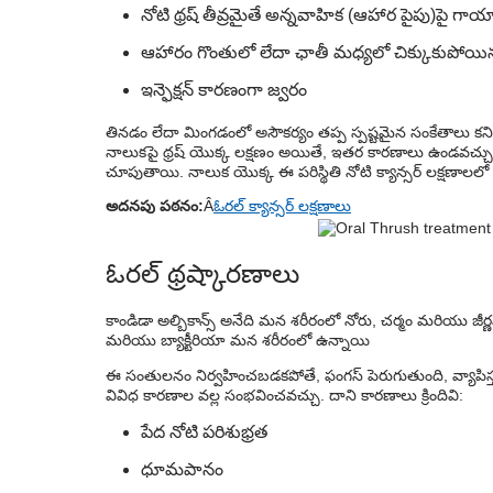
నోటి థ్రష్ తీవ్రమైతే అన్నవాహిక (ఆహార పైపు)పై గాయాల
ఆహారం గొంతులో లేదా ఛాతీ మధ్యలో చిక్కుకుపో
ఇన్ఫెక్షన్ కారణంగా జ్వరం
తినడం లేదా మింగడంలో అసౌకర్యం తప్ప స్పష్టమైన సంకేతాలు కన
నాలుకపై థ్రష్ యొక్క లక్షణం అయితే, ఇతర కారణాలు ఉండవచ్చు. క
చూపుతాయి. నాలుక యొక్క ఈ పరిస్థితి నోటి క్యాన్సర్ లక్షణాలలో ఒకట
అదనపు పఠనం:
Â
ఓరల్ క్యాన్సర్ లక్షణాలు
ఓరల్ థ్రష్
కారణాలు
కాండిడా అల్బికాన్స్ అనేది మన శరీరంలో నోరు, చర్మం మరియు జీర
మరియు బ్యాక్టీరియా మన శరీరంలో ఉన్నాయి
ఈ సంతులనం నిర్వహించబడకపోతే, ఫంగస్ పెరుగుతుంది, వ్యాపిస్తుంద
వివిధ కారణాల వల్ల సంభవించవచ్చు. దాని కారణాలు క్రిందివి:
పేద నోటి పరిశుభ్రత
ధూమపానం