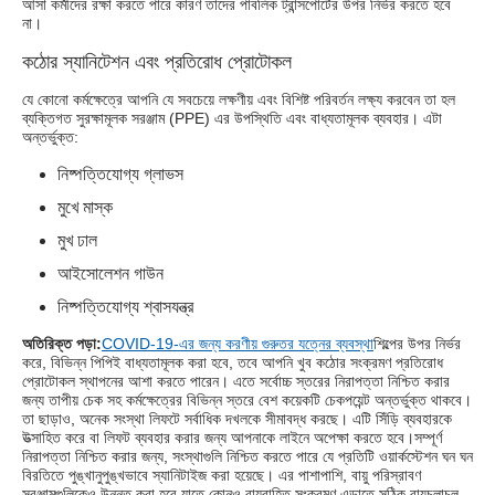
আসা কর্মীদের রক্ষা করতে পারে কারণ তাদের পাবলিক ট্রান্সপোর্টের উপর নির্ভর করতে হবে
না।
কঠোর স্যানিটেশন এবং প্রতিরোধ প্রোটোকল
যে কোনো কর্মক্ষেত্রে আপনি যে সবচেয়ে লক্ষণীয় এবং বিশিষ্ট পরিবর্তন লক্ষ্য করবেন তা হল
ব্যক্তিগত সুরক্ষামূলক সরঞ্জাম (PPE) এর উপস্থিতি এবং বাধ্যতামূলক ব্যবহার। এটা
অন্তর্ভুক্ত:
নিষ্পত্তিযোগ্য গ্লাভস
মুখে মাস্ক
মুখ ঢাল
আইসোলেশন গাউন
নিষ্পত্তিযোগ্য শ্বাসযন্ত্র
অতিরিক্ত পড়া:
COVID-19-এর জন্য করণীয় গুরুতর যত্নের ব্যবস্থা
শিল্পের উপর নির্ভর
করে, বিভিন্ন পিপিই বাধ্যতামূলক করা হবে, তবে আপনি খুব কঠোর সংক্রমণ প্রতিরোধ
প্রোটোকল স্থাপনের আশা করতে পারেন। এতে সর্বোচ্চ স্তরের নিরাপত্তা নিশ্চিত করার
জন্য তাপীয় চেক সহ কর্মক্ষেত্রের বিভিন্ন স্তরে বেশ কয়েকটি চেকপয়েন্ট অন্তর্ভুক্ত থাকবে।
তা ছাড়াও, অনেক সংস্থা লিফটে সর্বাধিক দখলকে সীমাবদ্ধ করছে। এটি সিঁড়ি ব্যবহারকে
উত্সাহিত করে বা লিফট ব্যবহার করার জন্য আপনাকে লাইনে অপেক্ষা করতে হবে।সম্পূর্ণ
নিরাপত্তা নিশ্চিত করার জন্য, সংস্থাগুলি নিশ্চিত করতে পারে যে প্রতিটি ওয়ার্কস্টেশন ঘন ঘন
বিরতিতে পুঙ্খানুপুঙ্খভাবে স্যানিটাইজ করা হয়েছে। এর পাশাপাশি, বায়ু পরিস্রাবণ
সরঞ্জামগুলিকেও উন্নত করা হবে যাতে কোনও বায়ুবাহিত সংক্রমণ এড়াতে সঠিক বায়ুচলাচল