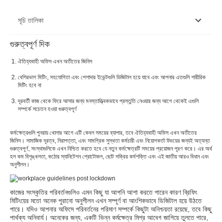
সূচি তালিকা
গুরুত্বপূর্ণ দিক
ছোট কর্মীবাহিনী
ঐতিহ্যবাহী অফিস এখন অতীতের জিনিস
কাজ করার জন্য কারপুলিং
বেশিরভাগ মিটিং, সহযোগিতা এবং পেশাদার ইভেন্টগুলি ডিজিটাল হয়ে যাবে এবং আপনার এতগুলি শারীরিক
মিটিং হবে না
কঠোর স্যানিটেশন এবং প্রতিরোধ প্রোটোকল
দূরবর্তী কাজ থেকে ফিরে আসার জন্য মনস্তাত্ত্বিকভাবে প্রস্তুতি নেওয়ার জন্য আগে থেকেই এগুলি
সামাজিক দূরত্ব প্রোটোকল
সম্পর্কে সচেতন হওয়া গুরুত্বপূর্ণ
দূরবর্তী মিথস্ক্রিয়া
কর্মক্ষেত্রগুলি পুনরায় খোলার আগে এটি কেবল সময়ের ব্যাপার, তবে ঐতিহ্যবাহী অফিস এখন অতীতের
জিনিস। সামাজিক দূরত্ব, নিরাপত্তা, এবং সামগ্রিক সুস্থতা কর্মচারী এবং নিয়োগকর্তা উভয়ের জন্যই অত্যন্ত
গুরুত্বপূর্ণ, সংস্থাগুলিকে এখন নিশ্চিত করতে হবে যে নতুন কর্মক্ষেত্রটি সময়ের প্রয়োজন পূরণ করে। এর অর্থ
হল কম বিশৃঙ্খলতা, কঠোর স্যানিটেশন প্রোটোকল, ছোট সক্রিয় কর্মশক্তি এবং এই জাতীয় আরও বিধান এবং
অনুশীলন।
কাজের সংস্কৃতির পরিবর্তনগুলিও এমন কিছু যা আপনি আশা করতে পারেন কারণ ব্রিফিং
মিটিংয়ের মতো অনেক পুরানো অনুশীলন এখন সম্পূর্ণ বা আংশিকভাবে ডিজিটাল হয়ে উঠতে
পারে। যদিও আপনার অফিসে পরিবর্তনের পরিমাণ সম্পর্কে কিছুটা অনিশ্চয়তা রয়েছে, তবে কিছু
পার্থক্য অনিবার্য। অনেকের জন্য, একটি ভিন্ন কর্মক্ষেত্র মিশ্র আবেগ জাগিয়ে তুলতে পারে,