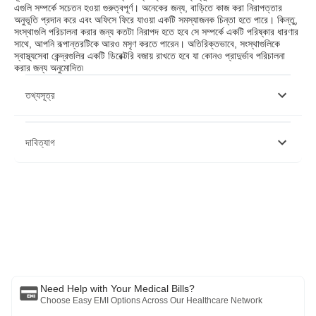
এগুলি সম্পর্কে সচেতন হওয়া গুরুত্বপূর্ণ। অনেকের জন্য, বাড়িতে কাজ করা নিরাপত্তার
অনুভূতি প্রদান করে এবং অফিসে ফিরে যাওয়া একটি সমস্যাজনক চিন্তা হতে পারে। কিন্তু,
সংস্থাগুলি পরিচালনা করার জন্য কতটা নিরাপদ হতে হবে সে সম্পর্কে একটি পরিষ্কার ধারণার
সাথে, আপনি রূপান্তরটিকে আরও মসৃণ করতে পারেন। অতিরিক্তভাবে, সংস্থাগুলিকে
স্বাস্থ্যসেবা কেন্দ্রগুলির একটি ডিরেক্টরি বজায় রাখতে হবে যা কোনও প্রাদুর্ভাব পরিচালনা
করার জন্য অনুমোদিত৷
তথ্যসূত্র
https://www.livemint.com/companies/news/bike-sharing-
দাবিত্যাগ
carpooling-may-be-the-norm-for-commuters-as-offices-open-
up-11590503051463.html
https://blog.vantagecircle.com/prepare-organization-for-post-
lockdown-period/
দয়া করে মনে রাখবেন যে এই নিবন্ধটি শুধুমাত্র তথ্যগত উদ্দেশ্যে তৈরি করা হয়েছে এবং বাজাজ
ফিনসার্ভ হেলথ লিমিটেড (“BFHL”) কোনো দায়িত্ব বহন করে না লেখক/পর্যালোচক/প্রবর্তক কর্তৃক
প্রকাশিত মতামত/পরামর্শ/তথ্যের। এই নিবন্ধটিকে কোনো চিকিৎসা পরামর্শের বিকল্প হিসেবে বিবেচনা
করা উচিত নয়, রোগ নির্ণয় বা চিকিত্সা। সর্বদা আপনার বিশ্বস্ত চিকিত্সক/যোগ্য স্বাস্থ্যসেবার সাথে
পরামর্শ করুন আপনার চিকিৎসা অবস্থা মূল্যায়ন পেশাদার. উপরের নিবন্ধটি একটি দ্বারা পর্যালোচনা করা
হয়েছে যোগ্য ডাক্তার এবং BFHL কোনো তথ্যের জন্য কোনো ক্ষতির জন্য দায়ী নয় অথবা কোনো
তৃতীয় পক্ষের দ্বারা প্রদত্ত পরিষেবা।
Need Help with Your Medical Bills?
Choose Easy EMI Options Across Our Healthcare Network