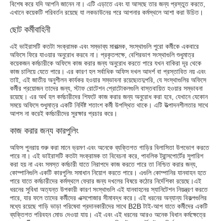
বিশেষ করে যদি আপনি জানেন না। এটি এড়াতে এবং যা আসছে তার জন্য প্রস্তুত করতে,
এখানে কয়েকটি পরিবর্তন রয়েছে যা লকডাউনের পরে আপনার কর্মস্থলে আশা করা উচিত।
ছোট কর্মীবাহিনী
এই ভাইরাসটি কতটা সংক্রামক এবং সম্ভাব্য মারাত্মক, সংস্থাগুলি পুরো কর্মীকে একবারে
অফিসে ফিরে যাওয়ার অনুরোধ করবে না। প্রকৃতপক্ষে, বেশিরভাগ সংস্থাগুলি শুধুমাত্র
কয়েকজন কর্মচারীকে অফিসে কাজ করার জন্য অনুরোধ করতে পারে যখন বাকিরা দূর থেকে
কাজ চালিয়ে যেতে পারে। এর কারণ হল সর্বাধিক অফিস দখল আদর্শ বা প্রস্তাবিত নয় এবং
তাই, এই জাতীয় অনুশীলন কার্যকর হওয়ার সম্ভাবনা রয়েছে৷তদুপরি, যে সংস্থাগুলির অফিসে
কর্মীর প্রয়োজন তাদের জন্য, স্টাফ রোটেশন প্রোটোকলগুলি বাস্তবায়িত হওয়ার সম্ভাবনা
রয়েছে। এর অর্থ হল কর্মচারীদের শিফটে কাজ করার জন্য অনুরোধ করা হবে, যেখানে যেকোন
সময়ে অফিসে শুধুমাত্র একটি নির্দিষ্ট শতাংশ কর্মী উপস্থিত থাকে। এটি উত্পাদনশীলতার সাথে
আপস না করেই কর্মচারীদের সুরক্ষার প্রচার করে।
কাজ করার জন্য কারপুলিং
অফিস পুনরায় শুরু করা মানে ভ্রমণ এবং অনেকে ব্যক্তিগত গাড়ির বিলাসিতা উপভোগ করতে
পারে না। এই ভাইরাসটি কতটা সংক্রামক তা বিবেচনা করে, পাবলিক ট্রান্সপোর্টের সুপারিশ
করা হয় না এবং সমস্ত কর্মচারী যাতে নিরাপদে কাজ করতে পারে তা নিশ্চিত করার জন্য,
কোম্পানিগুলি একটি কারপুলিং সমাধান নিয়োগ করতে পারে। এগুলি কোম্পানির যানবাহন হতে
পারে যাতে কর্মচারীদের কর্মস্থলে ফেরার জন্য দখলের বিষয়ে কঠোর নির্দেশিকা রয়েছে।এই
ধরনের সুবিধা অত্যন্ত উপকারী কারণ সংস্থাগুলি এই যানবাহনের স্যানিটেশন নিয়ন্ত্রণ করতে
পারে, যার ফলে তাদের কর্মীদের এক্সপোজার সীমাবদ্ধ করে। এই ধরনের অন্যান্য বিকল্পগুলির
মধ্যে রয়েছে গাড়ি ভাড়া পরিষেবা প্রদানকারীদের সাথে B2B টাই-আপ যাতে কর্মীদের একটি
ব্যক্তিগত পরিবহন মোড দেওয়া যায়। এই এবং এই ধরনের আরও অনেক বিধান কর্মক্ষেত্রে