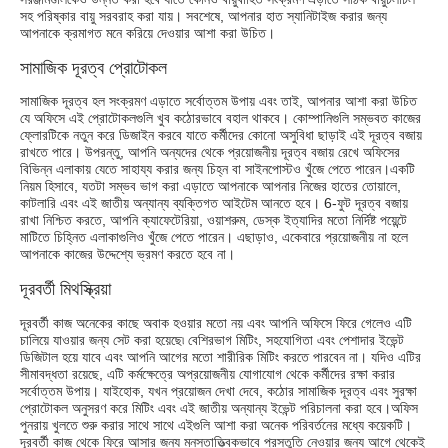
সহ পরিষ্কার বায়ু সরবরাহ করা যায়। সবশেষে, আপনার হাত স্যানিটাইজ করার জন্য
আপনাকে ক্রমাগত মনে করিয়ে দেওয়ার আশা করা উচিত।
সামাজিক দূরত্ব প্রোটোকল
সামাজিক দূরত্ব হল সংক্রমণ এড়াতে সর্বোত্তম উপায় এবং তাই, আপনার আশা করা উচিত
যে অফিসে এই প্রোটোকলগুলি খুব কঠোরভাবে বহাল থাকবে। কোম্পানিগুলি সম্ভবত কাজের
ফ্লোরটিকে নতুন করে ডিজাইন করবে যাতে কর্মীদের কোনো অসুবিধা ছাড়াই এই দূরত্ব বজায়
রাখতে পারে। উপরন্তু, আপনি অন্যদের থেকে প্রয়োজনীয় দূরত্ব বজায় রেখে অফিসের
বিভিন্ন এলাকায় যেতে সাহায্য করার জন্য চিহ্ন বা সাইনপোস্টও খুঁজে পেতে পারেন।একটি
নিয়ম হিসাবে, যতটা সম্ভব ভাগ করা এড়াতে আপনাকে আপনার নিজের হাতের তোয়ালে,
কাটলারি এবং এই জাতীয় অন্যান্য ব্যক্তিগত আইটেম আনতে হবে। 6-ফুট দূরত্ব বজায়
রাখা নিশ্চিত করতে, আপনি ক্যাফেটেরিয়া, ওয়াশরুম, ডেস্ক ইত্যাদির মতো নির্দিষ্ট পয়েন্টে
মাটিতে চিহ্নিত এলাকাগুলিও খুঁজে পেতে পারেন। এছাড়াও, একেবারে প্রয়োজনীয় না হলে
আপনাকে কাজের উদ্দেশ্যে ভ্রমণ করতে হবে না।
দূরবর্তী মিথস্ক্রিয়া
দূরবর্তী কাজ অনেকের কাছে অবাক হওয়ার মতো নয় এবং আপনি অফিসে ফিরে গেলেও এটি
চালিয়ে যাওয়ার জন্য সেট করা হয়েছে৷ বেশিরভাগ মিটিং, সহযোগিতা এবং পেশাদার ইভেন্ট
ডিজিটাল হয়ে যাবে এবং আপনি আগের মতো শারীরিক মিটিং করতে পারবেন না। যদিও এটির
সীমাবদ্ধতা রয়েছে, এটি কর্মক্ষেত্রে অপ্রয়োজনীয় যোগাযোগ থেকে কর্মীদের রক্ষা করার
সর্বোত্তম উপায়। যাইহোক, যখন প্রয়োজন দেখা দেবে, কঠোর সামাজিক দূরত্ব এবং সুরক্ষা
প্রোটোকল অনুসরণ করে মিটিং এবং এই জাতীয় অন্যান্য ইভেন্ট পরিচালনা করা হবে।অফিস
পুনরায় খুলতে শুরু করার সাথে সাথে এইগুলি আশা করা অনেক পরিবর্তনের মধ্যে কয়েকটি।
দূরবর্তী কাজ থেকে ফিরে আসার জন্য মনস্তাত্ত্বিকভাবে প্রস্তুতি নেওয়ার জন্য আগে থেকেই