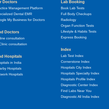
r Doctors
Lab Booking
actice Management Platform
Book Lab Tests
ecialized Dental EMR
Full Body Checkups
ogle My Business for Doctors
Radiology
Organ Function Tests
Lifestyle & Habits Tests
nd Doctors
Express Booking
ine consultation
Clinic consultation
Index
Lab Test Index
nd Hospitals
Cornerstone Index
pitals in India
Hospitals City Index
rby Hospitals
Hospitals Specialty Index
work Hospitals
Hospitals Profile Index
Diagnostic Center Index
Find Labs Near You
Diagnostic All India Index