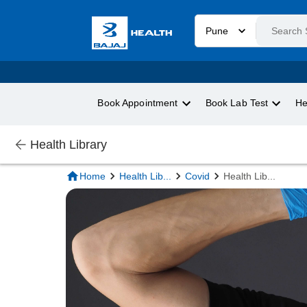
Pune
Book Appointment
Book Lab Test
He
Health Library
Home
Health Lib
...
Covid
Health Lib
...