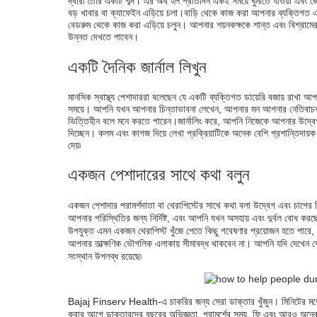
দ্বারা তৈরি একটি শব্দ। এর অর্থ হল প্রতিদিন একই সময়ে ঘুমাতে যাওয়া এ
বড় খাবার বা ক্যাফেইন এড়িয়ে চলা।বাড়ি থেকে কাজ করা আপনার ব্যক্তিগ
বেডরুম থেকে কাজ করা এড়িয়ে চলুন। আপনার শয়নকক্ষকে শান্ত এবং বিশ্রাম
উন্নত দেখতে পাবেন।
একটি দৈনিক জার্নাল লিখুন
মানসিক স্বাস্থ্য পেশাদাররা বলেছেন যে একটি ব্যক্তিগত ডায়েরি বজায় রাখা আ
সময়ে। আপনি যখন আপনার চিন্তাভাবনা লেখেন, আপনার মন আপনার নেতিবাচক অনুভ
ভিত্তিহীন বলে মনে করতে পারেন।জার্নালিং করে, আপনি নিজেকে আপনার উদ্বেগ
দিচ্ছেন। কলম এবং কাগজ দিয়ে লেখা প্রক্রিয়াটিকে অনেক বেশি প্রশান্তিদা
দেয়৷
একজন পেশাদারের সাথে কথা বলুন
একজন পেশাদার পরামর্শদাতা বা থেরাপিস্টের সাথে কথা বলা উদ্বেগ এবং চাপের চিক
আপনার পরিস্থিতির জন্য নির্দিষ্ট, এবং আপনি যখন অসহায় এবং দুর্বল বোধ
উপযুক্ত এমন একজন থেরাপিস্ট খুঁজে পেতে কিছু গবেষণার প্রয়োজন হতে পারে, কিন্
আপনার তাত্ক্ষণিক ভৌগলিক এলাকায় সীমাবদ্ধ থাকবেন না। আপনি যদি দেখেন য
সংস্থান উপলব্ধ রয়েছে৷
Bajaj Finserv Health-এ চাকরির জন্য সেরা ডাক্তার খুঁজুন। মিনিটের মধ্যে আ
করার আগে ডাক্তারদের বছরের অভিজ্ঞতা, পরামর্শের সময়, ফি এবং আরও অনেক ক