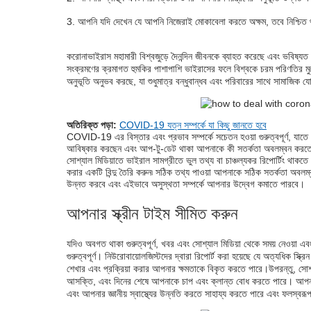
মানসিক এবং শারীরিক সুস্থতা বাড়াতে ভাল খান
আপনি যদি দেখেন যে আপনি নিজেরাই মোকাবেলা করতে অক্ষম, তবে নিশ্চিত থা
ঘুমের স্বাস্থ্যবিধি অনুশীলন করুন
একটি দৈনিক জার্নাল লিখুন
করোনাভাইরাস মহামারী বিশ্বজুড়ে দৈনন্দিন জীবনকে ব্যাহত করেছে এবং ভবিষ্যত 
সংক্রমণের ক্রমাগত হুমকির পাশাপাশি ভাইরাসের ফলে বিশ্বকে চরম পরিণতির মুখো
একজন পেশাদারের সাথে কথা বলুন
অনুভূতি অনুভব করছে, যা শুধুমাত্র বন্ধুবান্ধব এবং পরিবারের সাথে সামাজিক য
অতিরিক্ত পড়া:
COVID-19 যত্ন সম্পর্কে যা কিছু জানতে হবে
COVID-19 এর বিস্তার এবং প্রভাব সম্পর্কে সচেতন হওয়া গুরুত্বপূর্ণ, যাতে
আবিষ্কার করছেন এবং আপ-টু-ডেট থাকা আপনাকে কী সতর্কতা অবলম্বন করতে হব
সোশ্যাল মিডিয়াতে ভাইরাল সামগ্রীতে ভুল তথ্য বা চাঞ্চল্যকর রিপোর্টিং থাকতে 
করার একটি বিন্দু তৈরি করুন৷ সঠিক তথ্য পাওয়া আপনাকে সঠিক সতর্কতা অবলম্
উন্নত করবে এবং এইভাবে অসুস্থতা সম্পর্কে আপনার উদ্বেগ কমাতে পারবে।
আপনার স্ক্রীন টাইম সীমিত করুন
যদিও অবগত থাকা গুরুত্বপূর্ণ, খবর এবং সোশ্যাল মিডিয়া থেকে সময় নেওয়া এ
গুরুত্বপূর্ণ। নিউরোবায়োলজিস্টদের দ্বারা রিপোর্ট করা হয়েছে যে অত্যধিক স্
শেখার এবং প্রক্রিয়া করার আপনার ক্ষমতাকে বিকৃত করতে পারে।উপরন্তু, সোশ্য
আসক্তি, এবং দিনের শেষে আপনাকে চাপ এবং ক্লান্ত বোধ করতে পারে। আপনার স্
এবং আপনার জ্ঞানীয় স্বাস্থ্যের উন্নতি করতে সাহায্য করতে পারে এবং ফলস