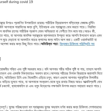
থ্যের উপরও প্রমাণিত উপকারিতা রয়েছে৷ শারীরিক ক্রিয়াকলাপ মস্তিষ্কে মেজাজ-বুস্টিং
উট আপনাকে সারাদিনের জন্য খুশি, ইতিবাচক এবং স্বাচ্ছন্দ্য বোধ করতে পারে। নিয়মিত
 ফলে মানসিক চাপের শারীরিক প্রকাশ যেমন অস্থিরতা বা পেশীতে টান কমে যায়।আরও কী,
 করতে পারে, যা আপনার মানসিক স্বাস্থ্যকে ব্যাপকভাবে উপকৃত করে৷ আপনি উপভোগ করেন এমন
ে ঘুরে বেড়ানো বা অনলাইন নাচের ক্লাসের জন্য সাইন আপ করা। একটি ওয়ার্কআউট যা
পেক্ষা করার জন্য কিছু দিতে পারে।
অতিরিক্ত পড়া:
বিদ্যমান চিকিৎসা পরিস্থিতি সহ
ন
রয়োজনীয় শক্তি এবং পুষ্টি সরবরাহ করে। যদি আপনার শরীর সঠিক পুষ্টি না পায়, তাহলে আপনি
উদ্বেগ এবং এমনকি বিষণ্নতায়ও অবদান রাখে।আপনার শরীরের বিপাক ক্রিয়াকে জ্বালানি দিতে
েইন, অতিরিক্ত চিনি এবং নিকোটিন এড়িয়ে চলুন, কারণ এগুলো আপনার প্রাকৃতিক বিপাকীয়
 বাড়িয়ে তুলতে পারে, যা আপনাকে সংক্রমণ থেকে দূরে রাখার বিষয়ে আরও আত্মবিশ্বাসী বোধ
, ডার্ক চকলেট, ক্যামোমাইল চা এবং হলুদ উদ্বেগের লক্ষণগুলি উপশম করতে সহায়তা করতে পারে।
্বপূর্ণ। ঘুমের পরিচ্ছন্নতা হল স্বাস্থ্যকর ঘুমের অভ্যাস বর্ণনা করার জন্য চিকিৎসা পেশাদারদের