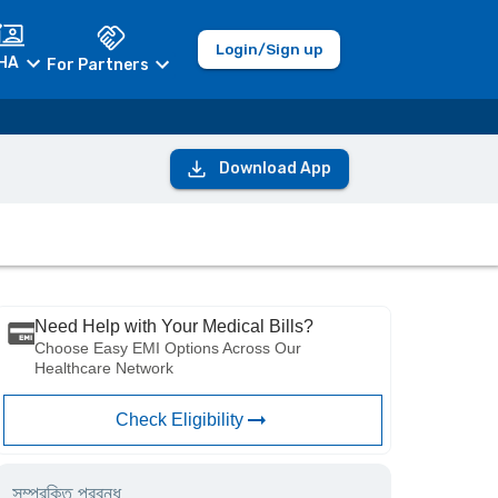
Login/Sign up
HA
For Partners
Download App
Need Help with Your Medical Bills?
Choose Easy EMI Options Across Our
Healthcare Network
Check Eligibility
সম্পরকিত প্রবন্ধ