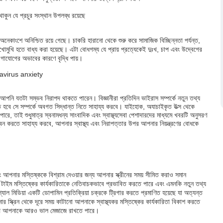
কুন যে প্রচুর সংস্থান উপলব্ধ রয়েছে
অনেকাংশে অনিশ্চিত রয়ে গেছে। চাকরি হারানো থেকে শুরু করে সামাজিক বিচ্ছিন্নতা পর্যন্ত,
মুখি হতে বাধ্য করা হয়েছে। এটা বোধগম্য যে প্রায় প্রত্যেকেই দুঃখ, চাপ এবং উদ্বেগের
োগাযোগের অভাবের কারণে বৃদ্ধি পায়।
 আপনি যতটা সম্ভব নিরাপদ থাকতে পারেন। বিজ্ঞানীরা প্রতিদিন ভাইরাস সম্পর্কে নতুন তথ্য
ে সে সম্পর্কে অবগত সিদ্ধান্ত নিতে সাহায্য করবে। যাইহোক, অযাচাইকৃত উত্স থেকে
পারে, তাই শুধুমাত্র স্বনামধন্য সাংবাদিক এবং স্বাস্থ্যসেবা পেশাদারদের মাধ্যমে খবরটি অনুসরণ
বন করতে সাহায্য করবে, আপনার স্বাস্থ্য এবং নিরাপত্তার উপর আপনার নিয়ন্ত্রণের বোধকে
বং আপনার মস্তিষ্ককে বিশ্রাম দেওয়ার জন্য আপনার স্ক্রীনের সময় সীমিত করাও সমান
ক্রিন টাইম মস্তিষ্কের কার্যকারিতাকে নেতিবাচকভাবে প্রভাবিত করতে পারে এবং এমনকি নতুন তথ্য
াল মিডিয়া একটি ডোপামিন প্রতিক্রিয়া চক্রকে ট্রিগার করতে প্রমাণিত হয়েছে যা অত্যন্ত
ক্রিন থেকে দূরে সময় কাটানো আপনাকে স্বাস্থ্যকর মস্তিষ্কের কার্যকারিতা বিকাশ করতে
্বরূপ আপনাকে আরও ভাল মেজাজে রাখতে পারে।