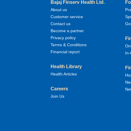
Bajaj Finserv Health Ltd.
Fo
About us
Pr
Customer service
Sp
Contact us
Go
Become a partner
Privacy policy
Fi
Terms & Conditions
Onl
Financial report
In-
Health Library
Fi
Health Articles
Hos
Nea
Careers
Net
Join Us