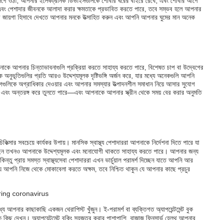
বং জেগে ওঠা, আপনার ইলেকট্রনিক ডিভাইসগুলিকে শোবার ঘরের বাইরে রেখে, এবং শোবার আগে
ত এবং পেশাদার জীবনকে আলাদা করার ক্ষমতাকে প্রভাবিত করতে পারে, তবে সম্ভব হলে আপনার
ের জায়গা হিসাবে দেখতে আপনার মনকে উত্সাহিত করুন এবং আপনি আপনার ঘুমের মান অনেক
পনাকে আপনার চিন্তাভাবনাগুলি প্রক্রিয়া করতে সাহায্য করতে পারে, বিশেষত চাপ বা উদ্বেগের
ূতিগুলির প্রতি আরও উদ্দেশ্যমূলক দৃষ্টিভঙ্গি অর্জন করে, যার মধ্যে অনেকগুলি আপনি
গুলিকে অগ্রাধিকার দেওয়ার এবং আপনার সমস্যার উত্পাদনশীল সমাধান নিয়ে আসার সুযোগ
য়ক এবং অন্তরঙ্গ করে তুলতে পারে—এবং আপনাকে আপনার স্ক্রীন থেকে সময় বের করার অনুমতি
িত্সার সবচেয়ে কার্যকর উপায়। মানসিক স্বাস্থ্য পেশাদাররা আপনাকে নির্দেশনা দিতে পারে যা
 করছেন তখনও আপনাকে উদ্দেশ্যমূলক এবং মনোযোগী থাকতে সাহায্য করতে পারে। আপনার জন্য
তু প্রায় সমস্ত স্বাস্থ্যসেবা পেশাদাররা এখন ভার্চুয়াল পরামর্শ দিচ্ছেন যাতে আপনি আর
ে আপনি নিজে থেকে মোকাবেলা করতে অক্ষম, তবে নিশ্চিত থাকুন যে আপনার কাছে প্রচুর
পনার কাছাকাছি একজন থেরাপিস্ট খুঁজুন। ই-পরামর্শ বা ব্যক্তিগত অ্যাপয়েন্টমেন্ট বুক
িছু দেখুন। অ্যাপয়েন্টমেন্ট বুকিং সহজতর করার পাশাপাশি, বাজাজ ফিনসার্ভ হেলথ আপনার