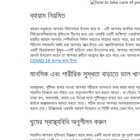
ব্যায়াম নিয়মিত
ব্যায়াম শুধুমাত্র আপনার ফিটনেসকে উন্নত করে না - এটি আপনার মানসিক স্বাস্
নিউরোকেমিক্যালের মুক্তিকে ট্রিগার করে এবং এমনকি একটি সংক্ষিপ্ত ওয়ার্কআ
বায়বীয় ব্যায়াম আপনার পেশীগুলিকে শিথিল করতেও সাহায্য করতে পারে, যার
ফিটনেস লক্ষ্যগুলি অর্জন করা আপনার আত্ম-চিত্র এবং আত্মবিশ্বাসকে উন্নত
একটি ক্রিয়াকলাপ খুঁজুন—সেটি বাড়িতে ওজন উত্তোলন করা, আপনার আশেপাশ
আপনি উপভোগ করেন তা আপনার রুটিনে আনন্দের উত্স হতে পারে এবং আপনাকে অ
COVID-19 যত্নের জন্য টিপস
মানসিক এবং শারীরিক সুস্থতা বাড়াতে ভাল খা
স্বাস্থ্যকর, পুষ্টিকর খাবার খাওয়া আপনার শরীরকে ভালভাবে কাজ করার জন্য প্
সারাদিন নিজেকে কম শক্তি এবং অনুৎপাদনশীল মনে করতে পারেন - যা স্ট্রেস, 
তাজা ফল, শাকসবজি, বাদাম এবং ডিমের মতো পুষ্টিসমৃদ্ধ খাবার খান এবং ক্যাফ
কার্যকে মারাত্মকভাবে ব্যাহত করতে পারে। সঠিক খাওয়া আপনার অনাক্রম্যতাকেও
করতে দেয়। চিকিত্সকরা এমনকি পরামর্শ দিয়েছেন যে নির্দিষ্ট খাবার যেমন ডিম
ঘুমের স্বাস্থ্যবিধি অনুশীলন করুন
সারাদিন আপনার দুশ্চিন্তা নিয়ন্ত্রণ করার জন্য একটি ভালো রাতের ঘুম খুবই গুরুত