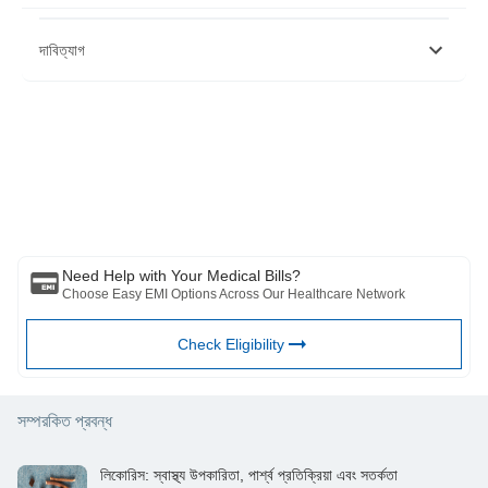
https://www.ncbi.nlm.nih.gov/pmc/articles/PMC4039583/
দাবিত্যাগ
https://pubmed.ncbi.nlm.nih.gov/27781121/
https://pubmed.ncbi.nlm.nih.gov/26548586/
https://www.sciencedirect.com/science/article/abs/pii/S0308814608
https://pubmed.ncbi.nlm.nih.gov/20922990/
দয়া করে মনে রাখবেন যে এই নিবন্ধটি শুধুমাত্র তথ্যগত উদ্দেশ্যে তৈরি করা হয়েছে এবং বাজাজ
https://pubmed.ncbi.nlm.nih.gov/27830269/
ফিনসার্ভ হেলথ লিমিটেড (“BFHL”) কোনো দায়িত্ব বহন করে না লেখক/পর্যালোচক/প্রবর্তক কর্তৃক
https://pubmed.ncbi.nlm.nih.gov/27830269/
প্রকাশিত মতামত/পরামর্শ/তথ্যের। এই নিবন্ধটিকে কোনো চিকিৎসা পরামর্শের বিকল্প হিসেবে বিবেচনা
https://pubmed.ncbi.nlm.nih.gov/15659827/
করা উচিত নয়, রোগ নির্ণয় বা চিকিত্সা। সর্বদা আপনার বিশ্বস্ত চিকিত্সক/যোগ্য স্বাস্থ্যসেবার সাথে
https://www.tandfonline.com/doi/full/10.3109/13880209.2010.54192
পরামর্শ করুন আপনার চিকিৎসা অবস্থা মূল্যায়ন পেশাদার. উপরের নিবন্ধটি একটি দ্বারা পর্যালোচনা করা
https://pubmed.ncbi.nlm.nih.gov/25456022/
হয়েছে যোগ্য ডাক্তার এবং BFHL কোনো তথ্যের জন্য কোনো ক্ষতির জন্য দায়ী নয় অথবা কোনো
তৃতীয় পক্ষের দ্বারা প্রদত্ত পরিষেবা।
Need Help with Your Medical Bills?
Choose Easy EMI Options Across Our Healthcare Network
Check Eligibility
সম্পরকিত প্রবন্ধ
লিকোরিস: স্বাস্থ্য উপকারিতা, পার্শ্ব প্রতিক্রিয়া এবং সতর্কতা