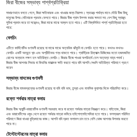
জিরা বীজের সম্ভাব্য পার্শ্বপ্রতিক্রিয়া
সাধারণভাবে বলতে গেলে, জিরা ক্ষতিকারক এবং খাওয়ার জন্য নিরাপদ। স্বতন্ত্র পার্থক্য মানে মৌরি বীজ কিছু
মানুষের উপর নেতিবাচক প্রভাব ফেলতে পারে। জিরার বীজ গ্যাস উপশম করার ক্ষমতা সহ বেশ কিছু স্বাস্থ্য
সুবিধা প্রদান করে তা সত্ত্বেও, জিরা মাঝে মাঝে অম্বল হতে পারে। এটি নিম্নলিখিত পার্শ্ব প্রতিক্রিয়া হতে
পারে:
বেলচিং
এটিতে কার্মিনেটিভ গুণাবলী রয়েছে যা মাঝে মাঝে অত্যধিক ঝাঁকুনি বা বেলচিং হতে পারে। কখনও কখনও
বেলচিং একটি অদ্ভুত শব্দ এবং অপ্রীতিকর গন্ধ থাকতে পারে। গ্যাস্ট্রিক রিফ্লাক্স ডিজিজের মতো হজমজনিত
রোগের অন্যতম লক্ষণ হল অতিরিক্ত বেলচিং। জিরার বীজে পাওয়া অপরিহার্য তেল অত্যন্ত দাহ্য পদার্থ।
জিরার বীজ আপনার লিভার বা কিডনির মারাত্মক ক্ষতি করতে পারে যদি আপনি সেগুলি অতিরিক্ত পরিমাণে গ্রহণ
করেন
সম্ভাব্য মাদকের গুণাবলী
জিরার বীজে মাদকদ্রব্যের গুণাবলী রয়েছে যা বমি বমি ভাব, তন্দ্রা এবং মানসিক কুয়াশার দিকে পরিচালিত করে।
রক্তে শর্করার মাত্রা কমায়
জিরার বীজ অ্যান্টি-ডায়াবেটিক গুণাবলী সরবরাহ করে যা রক্তে শর্করার মাত্রা নিয়ন্ত্রণ করে। যাইহোক, জিরা
এবং ডায়াবেটিসের ওষুধ খেলে রক্তে শর্করার মাত্রা কমিয়ে হাইপোগ্লাইসেমিয়া হতে পারে। ফলস্বরূপ পরিমিত
পরিমাণে জিরা খাওয়া বুদ্ধিমানের কাজ। আপনি যদি দ্রুত ফলাফল চান তবে বেশি ডোজ আপনার উপকার করতে
পারে না।
টেস্টোস্টেরনের মাত্রা কমায়