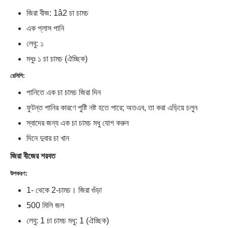
জিরা বীজ: 1â2 চা চামচ
এক গ্লাস পানি
লেবু: ১
মধুঃ ১ চা চামচ (ঐচ্ছিক)
রেসিপি:
পানিতে এক চা চামচ জিরা দিন
ফুটন্ত পানির কারণে পুষ্টি নষ্ট হতে পারে; অতএব, তা করা এড়িয়ে চলুন
স্বাদের জন্য এক চা চামচ মধু যোগ করুন
দিনে দুবার চা খান
জিরা বীজের শরবত
উপকরণ:
1- থেকে 2-চামচ। জিরা গুঁড়া
500 মিলি জল
লেবু: 1 চা চামচ মধু: 1 (ঐচ্ছিক)