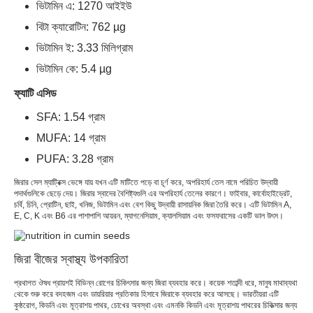
ভিটামিন এ: 1270 আইইউ
বিটা ক্যারোটিন: 762 µg
ভিটামিন ই: 3.33 মিলিগ্রাম
ভিটামিন কে: 5.4 µg
ফ্যাটি এসিড
SFA: 1.54 গ্রাম
MUFA: 14 গ্রাম
PUFA: 3.28 গ্রাম
জিরার সেল ম্যাট্রিক্স ভেঙ্গে যায় যখন এটি মাটিতে পড়ে বা চূর্ণ করে, অপরিহার্য তেল নামে পরিচিত উদ্বায়ী
পদার্থগুলিকে ছেড়ে দেয়। জিরার স্বাদের বৈশিষ্ট্যগুলি এর অপরিহার্য তেলের কারণে। ফাইবার, কার্বোহাইড্রেট,
চর্বি, চিনি, প্রোটিন, ছাই, খনিজ, ভিটামিন এবং বেশ কিছু উদ্বায়ী রাসায়নিক জিরা তৈরি করে। এটি ভিটামিন A,
E, C, K এবং B6 এর পাশাপাশি আয়রন, ম্যাগনেসিয়াম, ক্যালসিয়াম এবং ফসফরাসের একটি ভাল উৎস।
জিরা বীজের স্বাস্থ্য উপকারিতা
প্রথাগত ঔষধ প্রায়শই বিভিন্ন রোগের চিকিৎসার জন্য জিরা ব্যবহার করে। কয়েক শতাব্দী ধরে, মানুষ মাথাব্যথা
থেকে শুরু করে বদহজম এবং ডায়রিয়ার প্রতিকার হিসাবে জিরাকে ব্যবহার করে আসছে। ভারতীয়রা এটি
কুষ্ঠরোগ, কিডনি এবং মূত্রাশয় পাথর, চোখের অবস্থা এবং এমনকি কিডনি এবং মূত্রাশয় পাথরের চিকিত্সার জন্য