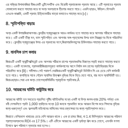
এর সক্রিয় উপাদান
জিরা বীজ
একটি এন্টিসেপটিক এবং বিরোধী প্রদাহজনক প্রভাব আছে। এটি প্রদাহের প্রভাব
মোকাবেলা করতে সাহায্য করে যা অন্য অবস্থাকে ট্রিগার করতে পারে। এগুলি ছাড়াও, উদ্ভিদ যৌগগুলি
এনএফ-কাপ্পাবি, একটি প্রদাহ চিহ্নিতকারীর মাত্রা কমাতেও সাহায্য করে [৮]।
8. স্মৃতিশক্তি বাড়ায়
অন্য একটি উপায়
জিরা
আপনার কেন্দ্রীয় স্নায়ুতন্ত্রকে আরও কার্যকর হতে সাহায্য করে আপনার শরীরকে সাহায্য
করে। এটি একটি তীক্ষ্ণ মন, ভাল স্মৃতিশক্তি এবং আপনার অঙ্গ-প্রত্যঙ্গের উপর ভাল নিয়ন্ত্রণের দিকে পরিচালিত
করে। কেন্দ্রীয় স্নায়ুতন্ত্রের উপর এর প্রভাবের ফলে,
জিরা
পারকিনসন্সের চিকিৎসায়ও সাহায্য করতে পারে।
9. মানসিক চাপ কমায়
জিরা
এটি একটি অ্যান্টিঅক্সিডেন্ট এবং আপনার শরীরকে চাপের প্রভাবগুলির বিরুদ্ধে লড়াই করতে সাহায্য করতে
পারে। একটি গবেষণায়, গ্রাসকারী
জিরা
চাপযুক্ত কার্যকলাপের আগে নির্যাস কম চাপের প্রতিক্রিয়ার দিকে
পরিচালিত করে [9]। সমীক্ষাও সেই পরামর্শ দেয়
জিরা
একটি অ্যান্টিঅক্সিডেন্ট ভিটামিন সি এর চেয়ে বেশি কার্যকরী
হতে পারে। ক্লান্তির সাথে স্ট্রেস অ্যাসিড রিফ্লাক্স বৃদ্ধির দিকে নিয়ে যেতে পারে, যার ফলে অ্যাসিডিটি হয়।
জিরা
এছাড়াও সেরা এক জন্য তোলে
অ্যাসিডিটির প্রাকৃতিক প্রতিকার
.Â
10. আয়রনের ঘাটতি কাউন্টার করে
আয়রনের ঘাটতি হল সবচেয়ে প্রচলিত পুষ্টির ঘাটতিগুলির মধ্যে একটি যা বিশ্ব জনসংখ্যার 20% পর্যন্ত এবং
ধনী দেশগুলিতে প্রতি 1,000 ব্যক্তির মধ্যে 10 জনকে প্রভাবিত করে৷ আয়রন বিশেষ করে শিশুদের বৃদ্ধির
জন্য গুরুত্বপূর্ণ এবং অল্পবয়সী মহিলাদের মাসিকের সময় রক্তক্ষরণের জন্য প্রতিস্থাপন করে।
জিরাতে বেশিরভাগ খাবারের চেয়ে বেশি আয়রন থাকে। এক চা চামচ জিরা, বা 1.4 মিলিগ্রামে আয়রনের পরিমাণ
প্রাপ্তবয়স্কদের RDI এর 17.5%। এটি এটিকে আয়রনের একটি দুর্দান্ত উত্স করে তোলে, এমনকি মশলা
হিসাবে অল্প পরিমাণে ব্যবহার করা হলেও।