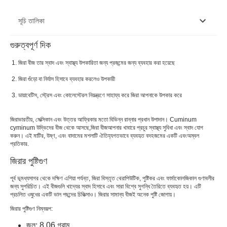
সূচি তালিকা
গুরুত্বপূর্ণ দিক
জিরার পুষ্টিগুণ
জিরা বীজ তার স্বাদ এবং স্বাস্থ্য উপকারিতা জন্য প্রজন্মের জন্য ব্যবহার করা হয়েছে
জিরা বীজের স্বাস্থ্য উপকারিতা
জিরা গুঁড়ো বা নির্যাস হিসাবে ব্যবহার করলেও উপকারী
জিরা ব্যবহার করার বিভিন্ন উপায়
ডায়াবেটিস, স্ট্রেস এবং কোলেস্টেরল নিয়ন্ত্রণে সাহায্য করে জিরা আপনাকে উপকার করে
কিভাবে জিরা বীজ প্রস্তুত
জিরা
ভারতীয়, মেক্সিকান এবং উত্তর আফ্রিকার মতো বিভিন্ন রান্নার প্রধান উপাদান। Cuminum
জিরা বীজের সম্ভাব্য পার্শ্বপ্রতিক্রিয়া
cyminum উদ্ভিদের বীজ থেকে আসছে,
জিরা বীজ
আপনার খাবারে প্রচুর স্বাস্থ্য সুবিধা এবং স্বাদ যোগ
করুন। এই মাটির, উষ্ণ, এবং বাদামের মশলাটি ঐতিহ্যগতভাবে ব্যবহৃত বদহজমের একটি এবং
অম্বল
প্রতিকার
.
জিরার পুষ্টিগুণ
পূর্ব ভূমধ্যসাগর থেকে দক্ষিণ এশিয়া পর্যন্ত, জিরা বিস্তৃত থেরাপিউটিক, পুষ্টিকর এবং ফার্মাকোলজিকাল গুণাবলীর
জন্য সুপরিচিত। এই বীজগুলি খাদ্যের স্বাদ হিসাবে এবং সারা বিশ্বে সুগন্ধি তৈরিতে ব্যবহৃত হয়। এটি
প্রচলিত ওষুধের একটি ভাল পছন্দের চিকিত্সাও। জিরার সামান্য বীজই অনেক পুষ্টি জোগায়।
জিরার পুষ্টিগুণ নিম্নরূপ:
জল: 8.06 গ্রাম