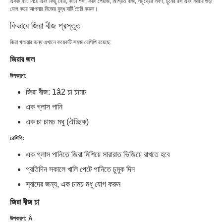
একটি বাটি নিয়ে এবং কিছু বেরি, কাটা শসা, কাটা পেঁয়াজ, মিশ্রিত বীজ, সমুদ্রের লবণ, চুনের রস এবং জিরার গুঁড়া
যোগ করে আপনার নিজের বুদ্ধ বাটি তৈরি করুন।
কিভাবে জিরা বীজ প্রস্তুত
জিরা খাওয়ার জন্য এখানে কয়েকটি সহজ রেসিপি রয়েছে:
জিরার জল
উপকরণ:
জিরা বীজ: 1â2 চা চামচ
এক গ্লাস পানি
এক চা চামচ মধু (ঐচ্ছিক)
রেসিপি:
এক গ্লাস পানিতে জিরা মিশিয়ে সারারাত ভিজিয়ে রাখতে হবে
প্রতিদিন সকালে খালি পেটে পানিতে চুমুক দিন
স্বাদের জন্য, এক চামচ মধু যোগ করুন
জিরা বীজ চা
উপকরণ: Â