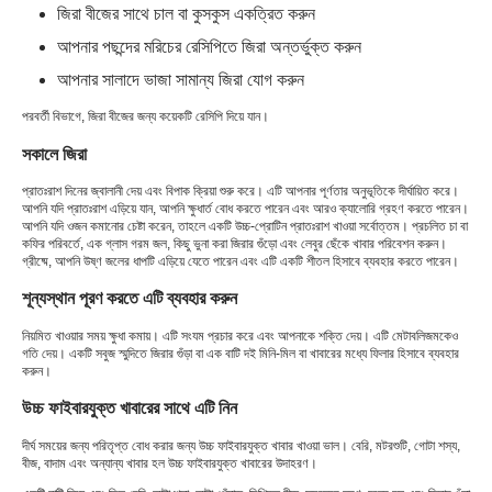
জিরা বীজের সাথে চাল বা কুসকুস একত্রিত করুন
আপনার পছন্দের মরিচের রেসিপিতে জিরা অন্তর্ভুক্ত করুন
আপনার সালাদে ভাজা সামান্য জিরা যোগ করুন
পরবর্তী বিভাগে, জিরা বীজের জন্য কয়েকটি রেসিপি দিয়ে যান।
সকালে জিরা
প্রাতঃরাশ দিনের জ্বালানী দেয় এবং বিপাক ক্রিয়া শুরু করে। এটি আপনার পূর্ণতার অনুভূতিকে দীর্ঘায়িত করে।
আপনি যদি প্রাতঃরাশ এড়িয়ে যান, আপনি ক্ষুধার্ত বোধ করতে পারেন এবং আরও ক্যালোরি গ্রহণ করতে পারেন।
আপনি যদি ওজন কমানোর চেষ্টা করেন, তাহলে একটি উচ্চ-প্রোটিন প্রাতঃরাশ খাওয়া সর্বোত্তম। প্রচলিত চা বা
কফির পরিবর্তে, এক গ্লাস গরম জল, কিছু ভুনা করা জিরার গুঁড়ো এবং লেবুর ছেঁকে খাবার পরিবেশন করুন।
গ্রীষ্মে, আপনি উষ্ণ জলের ধাপটি এড়িয়ে যেতে পারেন এবং এটি একটি শীতল হিসাবে ব্যবহার করতে পারেন।
শূন্যস্থান পূরণ করতে এটি ব্যবহার করুন
নিয়মিত খাওয়ার সময় ক্ষুধা কমায়। এটি সংযম প্রচার করে এবং আপনাকে শক্তি দেয়। এটি মেটাবলিজমকেও
গতি দেয়। একটি সবুজ স্মুদিতে জিরার গুঁড়া বা এক বাটি দই মিনি-মিল বা খাবারের মধ্যে ফিলার হিসাবে ব্যবহার
করুন।
উচ্চ ফাইবারযুক্ত খাবারের সাথে এটি নিন
দীর্ঘ সময়ের জন্য পরিতৃপ্ত বোধ করার জন্য উচ্চ ফাইবারযুক্ত খাবার খাওয়া ভাল। বেরি, মটরশুটি, গোটা শস্য,
বীজ, বাদাম এবং অন্যান্য খাবার হল উচ্চ ফাইবারযুক্ত খাবারের উদাহরণ।