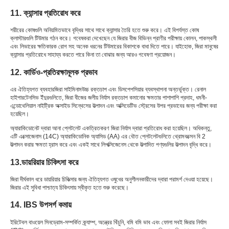
11. ক্যান্সার প্রতিরোধ করে
শরীরের কোষগুলি অনিয়মিতভাবে বৃদ্ধির সাথে সাথে ক্যান্সার তৈরি হতে শুরু করে। এই বিপর্যস্ত কোষ
ক্লাস্টারগুলি টিউমার গঠন করে। গবেষকরা দেখেছেন যে জিরার বীজ বিভিন্ন প্রাণীর পরীক্ষায় কোলন, পাকস্থলী
এবং লিভারের ক্ষতিকারক রোগ সহ অনেক ধরনের টিউমারের বিকাশকে বাধা দিতে পারে। যাইহোক, জিরা মানুষের
ক্যান্সার প্রতিরোধে সাহায্য করতে পারে কিনা তা বোঝার জন্য আরও গবেষণা প্রয়োজন।
12. কার্ডিও-প্রতিরক্ষামূলক প্রভাব
এর ঐতিহ্যগত ব্যবহার
জিরা সাইমিনাম
উচ্চ রক্তচাপ এবং ডিসপেপসিয়ার ব্যবস্থাপনা অন্তর্ভুক্ত। রেনাল
হাইপারটেনসিভ ইঁদুরগুলিতে, জিরা বীজের জলীয় নির্যাস রক্তচাপ কমানোর ক্ষমতার পাশাপাশি প্রদাহ, ধমনী-
এন্ডোথেলিয়াল নাইট্রিক অক্সাইড সিন্থেসের উত্পাদন এবং অক্সিডেটিভ স্ট্রেসের উপর প্রভাবের জন্য পরীক্ষা করা
হয়েছিল।
অ্যারাকিডোনেট দ্বারা আনা প্লেটলেট একত্রিতকরণ জিরা নির্যাস দ্বারা প্রতিরোধ করা হয়েছিল। অধিকন্তু,
এটি এক্সোজেনাস (14C) অ্যারাকিডোনিক অ্যাসিড (AA) এর ধৌত প্লেটলেটগুলিতে থ্রোমবক্সেন বি 2
উত্পাদন করার ক্ষমতা হ্রাস করে এবং একই সাথে লিপক্সিজেনেস থেকে উত্পাদিত পণ্যগুলির উত্পাদন বৃদ্ধি করে।
13.
ডায়রিয়ার চিকিৎসা করে
জিরা দীর্ঘকাল ধরে ডায়রিয়ার চিকিত্সার জন্য ঐতিহ্যগত ওষুধের অনুশীলনকারীদের দ্বারা পরামর্শ দেওয়া হয়েছে।
জিরার এই সুবিধা পাশ্চাত্য চিকিৎসায় স্বীকৃত হতে শুরু করেছে।
14. IBS উপসর্গ কমায়
ইরিটেবল বাওয়েল সিনড্রোম-সম্পর্কিত ক্র্যাম্প, অন্ত্রের খিঁচুনি, বমি বমি ভাব এবং ফোলা সবই জিরার নির্যাস