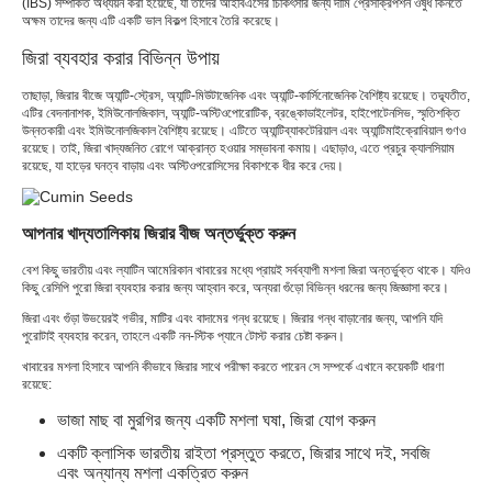
(IBS) সম্পর্কিত অধ্যয়ন করা হয়েছে, যা তাদের আইবিএসের চিকিৎসার জন্য দামি প্রেসক্রিপশন ওষুধ কিনতে
অক্ষম তাদের জন্য এটি একটি ভাল বিকল্প হিসাবে তৈরি করেছে।
জিরা ব্যবহার করার বিভিন্ন উপায়
তাছাড়া, জিরার বীজে অ্যান্টি-স্ট্রেস, অ্যান্টি-মিউটাজেনিক এবং অ্যান্টি-কার্সিনোজেনিক বৈশিষ্ট্য রয়েছে। তদ্ব্যতীত,
এটির বেদনানাশক, ইমিউনোলজিকাল, অ্যান্টি-অস্টিওপোরোটিক, ব্রঙ্কোডাইলেটর, হাইপোটেনসিভ, স্মৃতিশক্তি
উন্নতকারী এবং ইমিউনোলজিকাল বৈশিষ্ট্য রয়েছে। এটিতে অ্যান্টিব্যাকটেরিয়াল এবং অ্যান্টিমাইক্রোবিয়াল গুণও
রয়েছে। তাই, জিরা খাদ্যজনিত রোগে আক্রান্ত হওয়ার সম্ভাবনা কমায়। এছাড়াও, এতে প্রচুর ক্যালসিয়াম
রয়েছে, যা হাড়ের ঘনত্ব বাড়ায় এবং অস্টিওপরোসিসের বিকাশকে ধীর করে দেয়।
আপনার খাদ্যতালিকায় জিরার বীজ অন্তর্ভুক্ত করুন
বেশ কিছু ভারতীয় এবং ল্যাটিন আমেরিকান খাবারের মধ্যে প্রায়ই সর্বব্যাপী মশলা জিরা অন্তর্ভুক্ত থাকে। যদিও
কিছু রেসিপি পুরো জিরা ব্যবহার করার জন্য আহ্বান করে, অন্যরা গুঁড়ো বিভিন্ন ধরনের জন্য জিজ্ঞাসা করে।
জিরা এবং গুঁড়া উভয়েরই গভীর, মাটির এবং বাদামের গন্ধ রয়েছে। জিরার গন্ধ বাড়ানোর জন্য, আপনি যদি
পুরোটাই ব্যবহার করেন, তাহলে একটি নন-স্টিক প্যানে টোস্ট করার চেষ্টা করুন।
খাবারের মশলা হিসাবে আপনি কীভাবে জিরার সাথে পরীক্ষা করতে পারেন সে সম্পর্কে এখানে কয়েকটি ধারণা
রয়েছে:
ভাজা মাছ বা মুরগির জন্য একটি মশলা ঘষা, জিরা যোগ করুন
একটি ক্লাসিক ভারতীয় রাইতা প্রস্তুত করতে, জিরার সাথে দই, সবজি
এবং অন্যান্য মশলা একত্রিত করুন