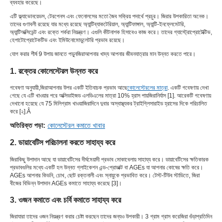
ব্যবহার করেছে।
এটি ফ্ল্যাভোনয়েডস, টেরপেনস এবং ফেনোলসের মতো জৈব সক্রিয় পদার্থে প্রচুর। জিরার উপকারিতা অনেক।
তাদের গুণাবলী রয়েছে যার মধ্যে রয়েছে অ্যান্টিব্যাকটেরিয়াল, অ্যান্টিফাঙ্গাল, অ্যান্টি-ইনফ্লেমেটরি,
অ্যান্টিঅক্সিডেন্ট এবং রক্তে শর্করা নিয়ন্ত্রণ। এগুলি কীটনাশক হিসাবেও কাজ করে। তাদের গ্যাস্ট্রোপ্রোটেক্টিভ,
হেপাটোপ্রোটেকটিভ এবং ইমিউনোমোডুলেটরি প্রভাব রয়েছে।
যোগ করার শীর্ষ 9 উপায় জানতে পড়ুন
জিরা
আপনার খাদ্য আপনার জীবনযাত্রার মান উন্নত করতে পারে।
1. রক্তের কোলেস্টেরল উন্নত করে
গবেষণা অনুযায়ী,
জিরা
আপনার উপর একটি ইতিবাচক প্রভাব আছে
কোলেস্টেরলের মাত্রা
. একটি গবেষণায় দেখা
গেছে যে এটি খাওয়ার পরে অক্সিডাইজড এলডিএলের মাত্রা 10% হ্রাস পায়
জিরা
নির্যাস [1]. আরেকটি গবেষণায়
দেখানো হয়েছে যে 75 মিলিগ্রাম খাওয়া
জিরা
দিনে দুবার অস্বাস্থ্যকর ট্রাইগ্লিসারাইড হ্রাসের দিকে পরিচালিত
করে [২].Â
অতিরিক্ত পড়া:
কোলেস্টেরল কমাতে খাবার
2. ডায়াবেটিস পরিচালনা করতে সাহায্য করে
জিরা
কিছু উপাদান আছে যা ডায়াবেটিসের দীর্ঘমেয়াদী প্রভাব মোকাবেলায় সাহায্য করে। ডায়াবেটিসের ক্ষতিকারক
প্রভাবগুলির মধ্যে একটি হল উন্নত গ্লাইকেশন এন্ড-প্রোডাক্ট বা AGEs যা আপনার কোষের ক্ষতি করে।
AGEs আপনার কিডনি, চোখ, ছোট রক্তনালী এবং স্নায়ুকে প্রভাবিত করে। টেস্ট-টিউব স্টাডিতে, জিরা
বীজের বিভিন্ন উপাদান AGEs কমাতে সাহায্য করেছে [3]।
3. ওজন কমাতে এবং চর্বি কমাতে সাহায্য করে
জিরা
যারা তাদের ওজন নিয়ন্ত্রণ করার চেষ্টা করছেন তাদের জন্যও উপকারী। 3 গ্রাম গ্রাস করে
জিরা গুঁড়া
প্রতিদিন