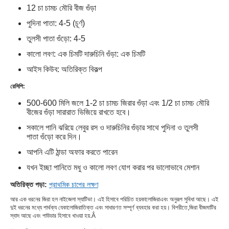
12 চা চামচ মৌরি বীজ গুঁড়া
পুদিনা পাতা: 4-5 (চূর্ণ)
তুলসী পাতা গুঁড়ো: 4-5
কালো লবণ: এক চিমটি দারুচিনি গুঁড়া: এক চিমটি
আইস কিউব: অতিরিক্ত বিকল্প
রেসিপি:
500-600 মিলি জলে 1-2 চা চামচ জিরার গুঁড়া এবং 1/2 চা চামচ মৌরি
বীজের গুঁড়া সারারাত ভিজিয়ে রাখতে হবে।
সকালে পানি ঝরিয়ে লেবুর রস ও দারুচিনির গুঁড়ার সাথে পুদিনা ও তুলসী
পাতা গুঁড়ো করে দিন।
আপনি এটি ঠান্ডা অফার করতে পারেন
যখন ইচ্ছা পানিতে মধু ও কালো লবণ যোগ করার পর ভালোভাবে মেশান
অতিরিক্ত পড়া:
প্রাথমিক চাপের লক্ষণ
আর এক ধরনের জিরা হল নাইজেলা স্যাটিভা। এই হিসাবে পরিচিত হয়
কালোজিরা
এবং অনুরূপ সুবিধা আছে। এই
দুই ধরনের মধ্যে পার্থক্য যে
কালোজিরা
তিক্ত এবং সাধারণত সম্পূর্ণ ব্যবহার করা হয়। বিপরীতে,
জিরা বীজ
মাটির
স্বাদ আছে এবং পাউডার হিসাবে খাওয়া হয়.Â