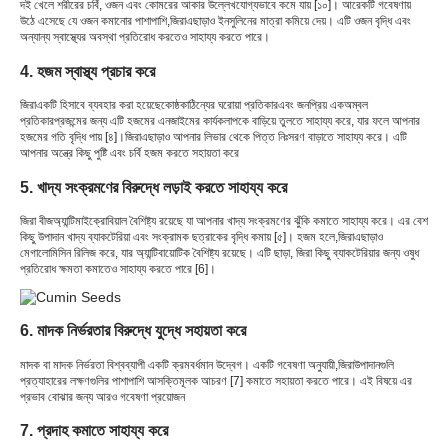
দই খেলে শরীরের চর্বি, ওজন এবং কোমরের আকার উল্লেখযোগ্যভাবে কমে যায় [১০]। আরেকটি গবেষণায়
উঠে এসেছে যে ওজন কমানোর পাশাপাশি,
জিরা
এছাড়াও ইনসুলিনের মাত্রা কমিয়ে দেয়। এটি ওজন বৃদ্ধি এবং
অন্যান্য স্বাস্থ্যের অবস্থা প্রতিরোধ করতেও সাহায্য করতে পারে।
4. হজম স্বাস্থ্য প্রচার করে
জিরা
একটি হিসাবে ব্যবহার করা হয়েছে
কোষ্ঠকাঠিন্যের ঘরোয়া প্রতিকার
এবং জনপ্রিয় এক
অম্বল
প্রতিকার
প্রজন্মের জন্য এটি হজমের এনজাইমের কার্যকলাপকে বাড়িয়ে তুলতে সাহায্য করে, যার ফলে আপনার
হজমের গতি বৃদ্ধি পায় [৪]।
জিরা
এছাড়াও আপনার লিভার থেকে পিত্ত নিঃসরণ বাড়াতে সাহায্য করে। এটি
আপনার অন্ত্রে কিছু পুষ্টি এবং চর্বি হজম করতে সহায়তা করে
5. খাদ্য সংক্রমণের বিরুদ্ধে লড়াই করতে সাহায্য করে
জিরা বীজ
অ্যান্টিমাইক্রোবিয়াল বৈশিষ্ট্য রয়েছে যা আপনার খাদ্য সংক্রমণের ঝুঁকি কমাতে সাহায্য করে। এর বেশ
কিছু উপাদান খাদ্য ব্যাকটেরিয়া এবং সংক্রামক ছত্রাকের বৃদ্ধি কমায় [৫]। হজম হলে,
জিরা
এছাড়াও
মেগালোমিসিন রিলিজ করে, যার অ্যান্টিবায়োটিক বৈশিষ্ট্য রয়েছে। এটি ছাড়া, জিরা কিছু ব্যাকটেরিয়ার জন্য ওষুধ
প্রতিরোধ ক্ষমতা কমাতেও সাহায্য করতে পারে [6]।
6. মাদক নির্ভরতার বিরুদ্ধে যুদ্ধে সহায়তা করে
মাদক বা মাদক নির্ভরতা বিশ্বব্যাপী একটি ক্রমবর্ধমান উদ্বেগ। একটি গবেষণা অনুযায়ী,
জিরা
উপাদানগুলি
প্রত্যাহারের লক্ষণগুলির পাশাপাশি আসক্তিমূলক আচরণ [7] কমাতে সহায়তা করতে পারে। এই বিষয়ে এর
প্রভাব বোঝার জন্য আরও গবেষণা প্রয়োজন
7. প্রদাহ কমাতে সাহায্য করে