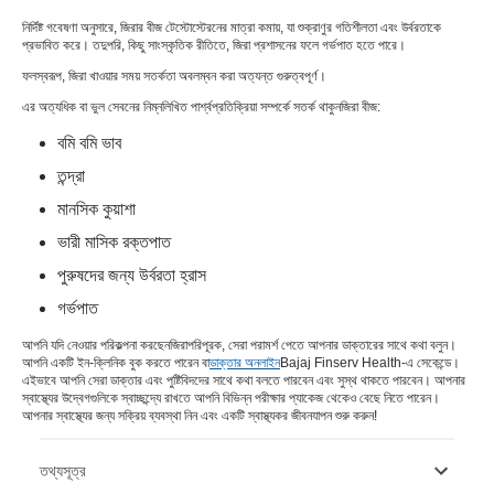
নির্দিষ্ট গবেষণা অনুসারে, জিরার বীজ টেস্টোস্টেরনের মাত্রা কমায়, যা শুক্রাণুর গতিশীলতা এবং উর্বরতাকে
প্রভাবিত করে। তদুপরি, কিছু সাংস্কৃতিক রীতিতে, জিরা প্রশাসনের ফলে গর্ভপাত হতে পারে।
ফলস্বরূপ, জিরা খাওয়ার সময় সতর্কতা অবলম্বন করা অত্যন্ত গুরুত্বপূর্ণ।
এর অত্যধিক বা ভুল সেবনের নিম্নলিখিত পার্শ্বপ্রতিক্রিয়া সম্পর্কে সতর্ক থাকুন
জিরা বীজ
:
বমি বমি ভাব
তন্দ্রা
মানসিক কুয়াশা
ভারী মাসিক রক্তপাত
পুরুষদের জন্য উর্বরতা হ্রাস
গর্ভপাত
আপনি যদি নেওয়ার পরিকল্পনা করছেন
জিরা
পরিপূরক, সেরা পরামর্শ পেতে আপনার ডাক্তারের সাথে কথা বলুন।
আপনি একটি ইন-ক্লিনিক বুক করতে পারেন বা
ডাক্তার অনলাইন
Bajaj Finserv Health-এ সেকেন্ডে।
এইভাবে আপনি সেরা ডাক্তার এবং পুষ্টিবিদদের সাথে কথা বলতে পারবেন এবং সুস্থ থাকতে পারবেন। আপনার
স্বাস্থ্যের উদ্বেগগুলিকে স্বাচ্ছন্দ্যে রাখতে আপনি বিভিন্ন পরীক্ষার প্যাকেজ থেকেও বেছে নিতে পারেন।
আপনার স্বাস্থ্যের জন্য সক্রিয় ব্যবস্থা নিন এবং একটি স্বাস্থ্যকর জীবনযাপন শুরু করুন!
তথ্যসূত্র