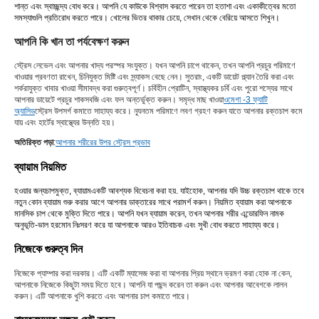
শান্ত এবং স্বাচ্ছন্দ্য বোধ করে। আপনি যে কাউকে বিশ্বাস করতে পারেন তা হতাশা এবং একাকীত্বের মতো
সমস্যাগুলি প্রতিরোধ করতে পারে। খোলের ভিতর থাকার চেয়ে, সেখান থেকে বেরিয়ে আসতে শিখুন।
আপনি কি খান তা পর্যবেক্ষণ করুন
স্ট্রেস লেভেল এবং আপনার খাদ্য পরস্পর সংযুক্ত। যখন আপনি চাপে থাকেন, তখন আপনি প্রচুর পরিমাণে
খাওয়ার প্রবণতা রাখেন, চিনিযুক্ত মিষ্টি এবং স্ন্যাকস বেছে নেন। সুতরাং, একটি ডায়েট প্ল্যান তৈরি করা এবং
শর্করাযুক্ত খাবার খাওয়া সীমাবদ্ধ করা গুরুত্বপূর্ণ। চর্বিহীন প্রোটিন, স্বাস্থ্যকর চর্বি এবং পুরো শস্যের সাথে
আপনার ডায়েটে প্রচুর শাকসবজি এবং ফল অন্তর্ভুক্ত করুন। সমৃদ্ধ মাছ খাওয়া
ওমেগা -3 ফ্যাটি
অ্যাসিড
স্ট্রেস উপসর্গ কমাতে সাহায্য করে। ন্যূনতম পরিমাণে লবণ গ্রহণ করুন যাতে আপনার রক্তচাপ কমে
যায় এবং হার্টের স্বাস্থ্যের উন্নতি হয়।
অতিরিক্ত পড়া
:
আপনার শরীরের উপর স্ট্রেস প্রভাব
ব্যায়াম নিয়মিত
হওয়ার জন্য
চাপমুক্ত, ব্যায়াম
একটি আবশ্যক বিবেচনা করা হয়. যাইহোক, আপনার যদি উচ্চ রক্তচাপ থাকে তবে
নতুন কোন ব্যায়াম শুরু করার আগে আপনার ডাক্তারের সাথে পরামর্শ করুন। নিয়মিত ব্যায়াম করা আপনাকে
মানসিক চাপ থেকে মুক্তি দিতে পারে। আপনি যখন ব্যায়াম করেন, তখন আপনার শরীর এন্ডোরফিন নামক
অনুভূতি-ভাল হরমোন নিঃসরণ করে যা আপনাকে আরও ইতিবাচক এবং সুখী বোধ করতে সাহায্য করে।
নিজেকে গুরুত্ব দিন
নিজেকে প্যাম্পার করা দরকার। এটি একটি ম্যাসেজ করা বা আপনার প্রিয় স্থানে ভ্রমণ করা হোক না কেন,
আপনাকে নিজেকে কিছুটা সময় দিতে হবে। আপনি যা পছন্দ করেন তা করুন এবং আপনার আবেগকে লালন
করুন। এটি আপনাকে খুশি করতে এবং আপনার চাপ কমাতে পারে।