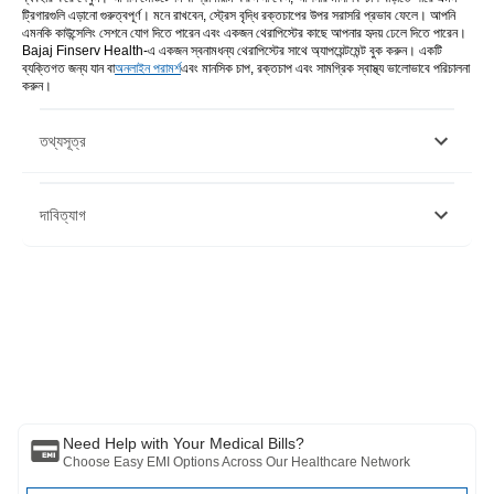
ট্রিগারগুলি এড়ানো গুরুত্বপূর্ণ। মনে রাখবেন, স্ট্রেস বৃদ্ধি রক্তচাপের উপর সরাসরি প্রভাব ফেলে। আপনি
এমনকি কাউন্সেলিং সেশনে যোগ দিতে পারেন এবং একজন থেরাপিস্টের কাছে আপনার হৃদয় ঢেলে দিতে পারেন।
Bajaj Finserv Health-এ একজন স্বনামধন্য থেরাপিস্টের সাথে অ্যাপয়েন্টমেন্ট বুক করুন। একটি
ব্যক্তিগত জন্য যান বা
অনলাইন পরামর্শ
এবং মানসিক চাপ, রক্তচাপ এবং সামগ্রিক স্বাস্থ্য ভালোভাবে পরিচালনা
করুন।
তথ্যসূত্র
https://www.health.harvard.edu/heart-health/7-ways-to-
দাবিত্যাগ
reduce-stress-and-keep-blood-pressure-down
https://my.clevelandclinic.org/health/articles/8133-stress-10-
ways-to-ease-stress
দয়া করে মনে রাখবেন যে এই নিবন্ধটি শুধুমাত্র তথ্যগত উদ্দেশ্যে তৈরি করা হয়েছে এবং বাজাজ
ফিনসার্ভ হেলথ লিমিটেড (“BFHL”) কোনো দায়িত্ব বহন করে না লেখক/পর্যালোচক/প্রবর্তক কর্তৃক
প্রকাশিত মতামত/পরামর্শ/তথ্যের। এই নিবন্ধটিকে কোনো চিকিৎসা পরামর্শের বিকল্প হিসেবে বিবেচনা
করা উচিত নয়, রোগ নির্ণয় বা চিকিত্সা। সর্বদা আপনার বিশ্বস্ত চিকিত্সক/যোগ্য স্বাস্থ্যসেবার সাথে
পরামর্শ করুন আপনার চিকিৎসা অবস্থা মূল্যায়ন পেশাদার. উপরের নিবন্ধটি একটি দ্বারা পর্যালোচনা করা
হয়েছে যোগ্য ডাক্তার এবং BFHL কোনো তথ্যের জন্য কোনো ক্ষতির জন্য দায়ী নয় অথবা কোনো
তৃতীয় পক্ষের দ্বারা প্রদত্ত পরিষেবা।
Need Help with Your Medical Bills?
Choose Easy EMI Options Across Our Healthcare Network