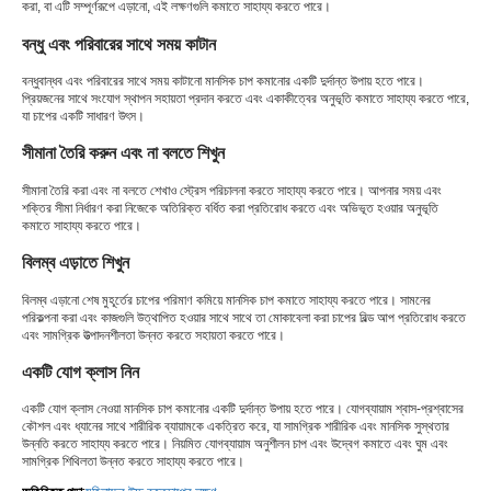
করা, বা এটি সম্পূর্ণরূপে এড়ানো, এই লক্ষণগুলি কমাতে সাহায্য করতে পারে।
বন্ধু এবং পরিবারের সাথে সময় কাটান
বন্ধুবান্ধব এবং পরিবারের সাথে সময় কাটানো মানসিক চাপ কমানোর একটি দুর্দান্ত উপায় হতে পারে।
প্রিয়জনের সাথে সংযোগ স্থাপন সহায়তা প্রদান করতে এবং একাকীত্বের অনুভূতি কমাতে সাহায্য করতে পারে,
যা চাপের একটি সাধারণ উৎস।
সীমানা তৈরি করুন এবং না বলতে শিখুন
সীমানা তৈরি করা এবং না বলতে শেখাও স্ট্রেস পরিচালনা করতে সাহায্য করতে পারে। আপনার সময় এবং
শক্তির সীমা নির্ধারণ করা নিজেকে অতিরিক্ত বর্ধিত করা প্রতিরোধ করতে এবং অভিভূত হওয়ার অনুভূতি
কমাতে সাহায্য করতে পারে।
বিলম্ব এড়াতে শিখুন
বিলম্ব এড়ানো শেষ মুহূর্তের চাপের পরিমাণ কমিয়ে মানসিক চাপ কমাতে সাহায্য করতে পারে। সামনের
পরিকল্পনা করা এবং কাজগুলি উত্থাপিত হওয়ার সাথে সাথে তা মোকাবেলা করা চাপের বিল্ড আপ প্রতিরোধ করতে
এবং সামগ্রিক উত্পাদনশীলতা উন্নত করতে সহায়তা করতে পারে।
একটি যোগ ক্লাস নিন
একটি যোগ ক্লাস নেওয়া মানসিক চাপ কমানোর একটি দুর্দান্ত উপায় হতে পারে। যোগব্যায়াম শ্বাস-প্রশ্বাসের
কৌশল এবং ধ্যানের সাথে শারীরিক ব্যায়ামকে একত্রিত করে, যা সামগ্রিক শারীরিক এবং মানসিক সুস্থতার
উন্নতি করতে সাহায্য করতে পারে। নিয়মিত যোগব্যায়াম অনুশীলন চাপ এবং উদ্বেগ কমাতে এবং ঘুম এবং
সামগ্রিক শিথিলতা উন্নত করতে সাহায্য করতে পারে।