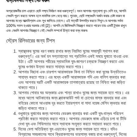
বাস্তবসম্মত লক্ষ্য সেট করুন
অপ্রয়োজনীয় চাপ এড়াতে ছোট লক্ষ্য নির্ধারণ করা গুরুত্বপূর্ণ। যখন আপনার প্রত্যাশা খুব বেশি হয়, আপনি
সেগুলি পূরণ করতে অক্ষম হলে মানসিক চাপ বেড়ে যায়। সুতরাং, ছোট লক্ষ্যগুলি অর্জন করার চেষ্টা করুন যা
আপনার মধ্যে আত্মবিশ্বাস এবং সুখ জাগিয়ে তোলে। এই সত্যটি উপলব্ধি করতে শিখুন যে আপনার সর্বদা
100% সফল হওয়ার দরকার নেই [2]। আপনি যে জিনিসগুলি নিয়ন্ত্রণ করতে পারেন তার একটি ট্র্যাক রাখুন
এবং যেগুলি আপনার নিয়ন্ত্রণে নেই সেগুলি সম্পর্কে চিন্তা করা বন্ধ করুন৷
স্ট্রেস রিলিভারের জন্য টিপস
স্বাস্থ্যকর ঘুমের ধরণ বজায় রাখার জন্য নিয়মিত ঘুমের সময়সূচী স্থাপন করা
গুরুত্বপূর্ণ। এর অর্থ হল সপ্তাহান্তে সহ প্রতিদিন একই সময়ে ঘুমাতে যাওয়া এবং
উঠা। এটি আপনার শরীরের স্বাভাবিক ঘুম-জাগরণ চক্রকে নিয়ন্ত্রণ করতে এবং
ঘুমের গুণমান উন্নত করতে সাহায্য করতে পারে।
আপনার বিছানা এবং চারপাশ আরামদায়ক কিনা তা নিশ্চিত করা ঘুমের উন্নতিতেও
সাহায্য করতে পারে। এর মধ্যে একটি আরামদায়ক গদি এবং বালিশ ব্যবহার করা
এবং আপনার ঘরটি একটি আরামদায়ক তাপমাত্রায় রয়েছে তা নিশ্চিত করা জড়িত
থাকতে পারে।
আপনার শোবার ঘর অন্ধকার এবং শান্ত রাখাও ঘুমের জন্য সহায়ক হতে পারে। এর
মধ্যে আলো আটকানোর জন্য ব্ল্যাকআউট পর্দা বা চোখের মাস্ক ব্যবহার করা এবং
বাইরের কোনো আওয়াজ দূর করতে ইয়ারপ্লাগ বা সাদা নয়েজ মেশিন ব্যবহার করা
জড়িত থাকতে পারে।
শুধুমাত্র ঘুমানোর জন্য আপনার বেডরুম ব্যবহার করা একটি ঘুম-বান্ধব পরিবেশ
প্রতিষ্ঠা করতে সাহায্য করতে পারে। আপনার বেডরুমে কাজ এড়িয়ে চলা বা টিভি
দেখা ঘুম এবং শিথিলতার সাথে স্থানকে সংযুক্ত করতে সহায়তা করতে পারে।
দিনের বেলা অতিরিক্ত ঘুম এড়ানোও ঘুমের জন্য সহায়ক হতে পারে। যদিও
বিশ্রামের সময়কালের সাথে ক্রিয়াকলাপের ভারসাম্য বজায় রাখা গুরুত্বপূর্ণ, দিনের