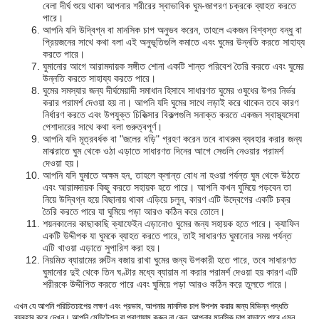
বেলা দীর্ঘ শুয়ে থাকা আপনার শরীরের স্বাভাবিক ঘুম-জাগরণ চক্রকে ব্যাহত করতে
পারে।
আপনি যদি উদ্বিগ্ন বা মানসিক চাপ অনুভব করেন, তাহলে একজন বিশ্বস্ত বন্ধু বা
প্রিয়জনের সাথে কথা বলা এই অনুভূতিগুলি কমাতে এবং ঘুমের উন্নতি করতে সাহায্য
করতে পারে।
ঘুমানোর আগে আরামদায়ক সঙ্গীত শোনা একটি শান্ত পরিবেশ তৈরি করতে এবং ঘুমের
উন্নতি করতে সাহায্য করতে পারে।
ঘুমের সমস্যার জন্য দীর্ঘমেয়াদী সমাধান হিসাবে সাধারণত ঘুমের ওষুধের উপর নির্ভর
করার পরামর্শ দেওয়া হয় না। আপনি যদি ঘুমের সাথে লড়াই করে থাকেন তবে কারণ
নির্ধারণ করতে এবং উপযুক্ত চিকিত্সার বিকল্পগুলি সনাক্ত করতে একজন স্বাস্থ্যসেবা
পেশাদারের সাথে কথা বলা গুরুত্বপূর্ণ।
আপনি যদি মূত্রবর্ধক বা "জলের বড়ি" গ্রহণ করেন তবে বাথরুম ব্যবহার করার জন্য
মাঝরাতে ঘুম থেকে ওঠা এড়াতে সাধারণত দিনের আগে সেগুলি নেওয়ার পরামর্শ
দেওয়া হয়।
আপনি যদি ঘুমাতে অক্ষম হন, তাহলে ক্লান্ত বোধ না হওয়া পর্যন্ত ঘুম থেকে উঠতে
এবং আরামদায়ক কিছু করতে সহায়ক হতে পারে। আপনি কখন ঘুমিয়ে পড়বেন তা
নিয়ে উদ্বিগ্ন হয়ে বিছানায় থাকা এড়িয়ে চলুন, কারণ এটি উদ্বেগের একটি চক্র
তৈরি করতে পারে যা ঘুমিয়ে পড়া আরও কঠিন করে তোলে।
শয়নকালের কাছাকাছি ক্যাফেইন এড়ানোও ঘুমের জন্য সহায়ক হতে পারে। ক্যাফিন
একটি উদ্দীপক যা ঘুমকে ব্যাহত করতে পারে, তাই সাধারণত ঘুমানোর সময় পর্যন্ত
এটি খাওয়া এড়াতে সুপারিশ করা হয়।
নিয়মিত ব্যায়ামের রুটিন বজায় রাখা ঘুমের জন্য উপকারী হতে পারে, তবে সাধারণত
ঘুমানোর দুই থেকে তিন ঘণ্টার মধ্যে ব্যায়াম না করার পরামর্শ দেওয়া হয় কারণ এটি
শরীরকে উদ্দীপিত করতে পারে এবং ঘুমিয়ে পড়া আরও কঠিন করে তুলতে পারে।
এখন যে আপনি পরিচিত
চাপের লক্ষণ এবং প্রভাব
, আপনার মানসিক চাপ উপশম করার জন্য বিভিন্ন পদ্ধতি
ব্যবহার করে দেখুন। আপনি মেডিটেশন বা প্রাণায়াম করুন না কেন, আপনার মানসিক চাপ বাড়াতে পারে এমন