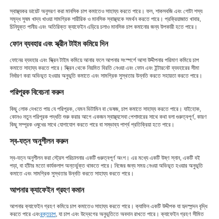
স্বাস্থ্যকর ডায়েট অনুসরণ করা মানসিক চাপ কমাতেও সাহায্য করতে পারে। ফল, শাকসবজি এবং গোটা শস্য
সমৃদ্ধ সুষম খাদ্য খাওয়া সামগ্রিক শারীরিক ও মানসিক স্বাস্থ্যকে সমর্থন করতে পারে। প্রক্রিয়াজাত খাবার,
চিনিযুক্ত পানীয় এবং অতিরিক্ত ক্যাফেইন এড়িয়ে চলাও মানসিক চাপ কমানোর জন্য উপকারী হতে পারে।
ফোন ব্যবহার এবং স্ক্রীন টাইম কমিয়ে দিন
ফোনের ব্যবহার এবং স্ক্রিন টাইম কমিয়ে আনার ফলে আপনার সংস্পর্শে আসা উদ্দীপনার পরিমাণ কমিয়ে চাপ
কমাতে সাহায্য করতে পারে। স্ক্রিন থেকে নিয়মিত বিরতি নেওয়া এবং ফোন এবং ইন্টারনেট ব্যবহারের সীমা
নির্ধারণ করা অভিভূত হওয়ার অনুভূতি কমাতে এবং সামগ্রিক সুস্থতার উন্নতি করতে সহায়তা করতে পারে।
পরিপূরক বিবেচনা করুন
কিছু লোক দেখতে পায় যে পরিপূরক, যেমন ভিটামিন বা ভেষজ, চাপ কমাতে সাহায্য করতে পারে। যাইহোক,
কোনও নতুন পরিপূরক পদ্ধতি শুরু করার আগে একজন স্বাস্থ্যসেবা পেশাদারের সাথে কথা বলা গুরুত্বপূর্ণ, কারণ
কিছু সম্পূরক ওষুধের সাথে যোগাযোগ করতে পারে বা সম্ভাব্য পার্শ্ব প্রতিক্রিয়া হতে পারে।
স্ব-যত্ন অনুশীলন করুন
স্ব-যত্ন অনুশীলন করা স্ট্রেস পরিচালনার একটি গুরুত্বপূর্ণ অংশ। এর মধ্যে একটি উষ্ণ স্নান, একটি বই
পড়া, বা হাঁটার মতো কার্যকলাপ অন্তর্ভুক্ত থাকতে পারে। নিজের জন্য সময় নেওয়া অভিভূত হওয়ার অনুভূতি
কমাতে এবং সামগ্রিক সুস্থতার উন্নতি করতে সাহায্য করতে পারে।
আপনার ক্যাফেইন গ্রহণ কমান
আপনার ক্যাফেইন গ্রহণ কমিয়ে চাপ কমাতেও সাহায্য করতে পারে। ক্যাফিন একটি উদ্দীপক যা হৃদস্পন্দন বৃদ্ধি
করতে পারে এবং
রক্তচাপ
, যা চাপ এবং উদ্বেগের অনুভূতিতে অবদান রাখতে পারে। ক্যাফেইন গ্রহণ সীমিত