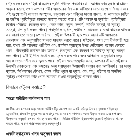
স্ট্রেস হল কোন চাহিদা বা হুমকির প্রতি শরীরের প্রতিক্রিয়া। আপনি যখন হুমকি বা চাহিদা
অনুভব করেন, তখন আপনার শরীর অ্যাড্রেনালিন এবং কর্টিসলের মতো হরমোন নিঃসরণ করে।
এই হরমোনগুলি আপনার হৃদস্পন্দন, রক্তচাপ এবং শক্তির মাত্রা বাড়ায়, যা আপনাকে চাহিদা
বা হুমকির প্রতিক্রিয়া জানাতে সাহায্য করতে পারে। এটি "ফাইট বা ফ্লাইট" প্রতিক্রিয়া
হিসাবে পরিচিত।বিভিন্ন কারণ, যেমন কাজ, স্কুল, সম্পর্ক, আর্থিক সমস্যা, বা স্বাস্থ্য
সমস্যা, চাপ সৃষ্টি করতে পারে। প্রাকৃতিক দুর্যোগ, দুর্ঘটনা বা সহিংসতার মতো বাহ্যিক ঘটনাও
এর কারণ হতে পারে।অল্প পরিমাণে, স্ট্রেস উপকারী হতে পারে কারণ এটি আপনাকে
ফোকাসড এবং অনুপ্রাণিত থাকতে সাহায্য করতে পারে। যাইহোক, যখন চাপ দীর্ঘস্থায়ী হয়ে
যায়, তখন এটি আপনার শারীরিক এবং মানসিক স্বাস্থ্যের উপর নেতিবাচক প্রভাব ফেলতে
পারে। দীর্ঘস্থায়ী মানসিক চাপ হৃদরোগ, বিষণ্নতা এবং উদ্বেগ সহ বিভিন্ন স্বাস্থ্য সমস্যা
হতে পারে। এটি ইমিউন সিস্টেমকেও দুর্বল করতে পারে এবং আপনাকে অসুস্থতার জন্য
আরও সংবেদনশীল করে তুলতে পারে।স্ট্রেস ম্যানেজমেন্টের জন্য, আপনার জীবনে স্ট্রেসের
উত্সগুলি মোকাবেলা এবং কমানোর জন্য স্বাস্থ্যকর উপায়গুলি সন্ধান করা অপরিহার্য। এর মধ্যে
ব্যায়াম, শিথিলকরণ কৌশল, যেমন গভীর শ্বাস বা ধ্যান, এবং বন্ধু, পরিবার বা মানসিক
স্বাস্থ্য পেশাদারের কাছ থেকে সহায়তা চাওয়া অন্তর্ভুক্ত থাকতে পারে।
কিভাবে স্ট্রেস কমাতে?
আরো শারীরিক কার্যকলাপ পান
মানসিক চাপ কমানোর জন্য আরও শারীরিক ক্রিয়াকলাপ করা একটি দুর্দান্ত উপায়। ব্যায়াম মস্তিষ্কে
এন্ডোরফিন, রাসায়নিক মুক্ত করতে সাহায্য করতে পারে যা আপনার মেজাজ উন্নত করতে এবং চাপ এবং
উদ্বেগের অনুভূতি কমাতে সাহায্য করতে পারে। নিয়মিত শারীরিক ক্রিয়াকলাপ ঘুমের উন্নতিতেও সাহায্য
করতে পারে, যা চাপ পরিচালনার জন্য গুরুত্বপূর্ণ।
একটি স্বাস্থ্যকর খাদ্য অনুসরণ করুন