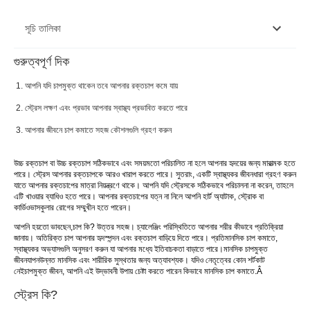
সূচি তালিকা
গুরুত্বপূর্ণ দিক
স্ট্রেস কি?
আপনি যদি চাপমুক্ত থাকেন তবে আপনার রক্তচাপ কমে যায়
কিভাবে স্ট্রেস কমাতে?
স্ট্রেস লক্ষণ এবং প্রভাব আপনার স্বাস্থ্য প্রভাবিত করতে পারে
স্ট্রেস রিলিভারের জন্য টিপস
আপনার জীবনে চাপ কমাতে সহজ কৌশলগুলি গ্রহণ করুন
উচ্চ রক্তচাপ বা উচ্চ রক্তচাপ সঠিকভাবে এবং সময়মতো পরিচালিত না হলে আপনার হৃদয়ের জন্য মারাত্মক হতে
পারে। স্ট্রেস আপনার রক্তচাপকে আরও খারাপ করতে পারে। সুতরাং, একটি স্বাস্থ্যকর জীবনধারা গ্রহণ করুন
যাতে আপনার রক্তচাপের মাত্রা নিয়ন্ত্রণে থাকে। আপনি যদি স্ট্রেসকে সঠিকভাবে পরিচালনা না করেন, তাহলে
এটি খাওয়ার ব্যাধিও হতে পারে। আপনার রক্তচাপের যত্ন না নিলে আপনি হার্ট অ্যাটাক, স্ট্রোক বা
কার্ডিওভাসকুলার রোগের সম্মুখীন হতে পারেন।
আপনি হয়তো ভাবছেন,
চাপ কি
? উত্তর সহজ। চ্যালেঞ্জিং পরিস্থিতিতে আপনার শরীর কীভাবে প্রতিক্রিয়া
জানায়। অতিরিক্ত চাপ আপনার হৃদস্পন্দন এবং রক্তচাপ বাড়িয়ে দিতে পারে। প্রতি
মানসিক চাপ কমাতে
,
স্বাস্থ্যকর অভ্যাসগুলি অনুসরণ করুন যা আপনার মধ্যে ইতিবাচকতা বাড়াতে পারে।
মানসিক চাপমুক্ত
জীবনযাপন
উন্নত মানসিক এবং শারীরিক সুস্থতার জন্য অত্যাবশ্যক। যদিও নেতৃত্বের কোন শর্টকাট
নেই
চাপমুক্ত জীবন
, আপনি এই উদ্ভাবনী উপায় চেষ্টা করতে পারেন কিভাবে মানসিক চাপ কমাতে.Â
স্ট্রেস কি?