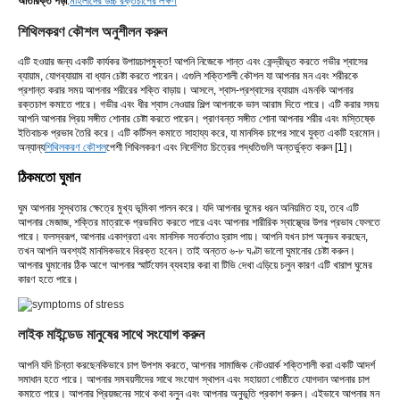
অতিরিক্ত পড়া
:
মহিলাদের উচ্চ রক্তচাপের লক্ষণ
শিথিলকরণ কৌশল অনুশীলন করুন
এটি হওয়ার জন্য একটি কার্যকর উপায়
চাপমুক্ত
! আপনি নিজেকে শান্ত এবং কেন্দ্রীভূত করতে গভীর শ্বাসের
ব্যায়াম, যোগব্যায়াম বা ধ্যান চেষ্টা করতে পারেন। এগুলি শক্তিশালী কৌশল যা আপনার মন এবং শরীরকে
প্রশান্ত করার সময় আপনার শরীরের শক্তি বাড়ায়। আসলে, শ্বাস-প্রশ্বাসের ব্যায়াম এমনকি আপনার
রক্তচাপ কমাতে পারে। গভীর এবং ধীর শ্বাস নেওয়ার শিল্প আপনাকে ভাল আরাম দিতে পারে। এটি করার সময়
আপনি আপনার প্রিয় সঙ্গীত শোনার চেষ্টা করতে পারেন। প্রাণবন্ত সঙ্গীত শোনা আপনার শরীর এবং মস্তিষ্কে
ইতিবাচক প্রভাব তৈরি করে। এটি কর্টিসল কমাতে সাহায্য করে, যা মানসিক চাপের সাথে যুক্ত একটি হরমোন।
অন্যান্য
শিথিলকরণ কৌশল
পেশী শিথিলকরণ এবং নির্দেশিত চিত্রের পদ্ধতিগুলি অন্তর্ভুক্ত করুন [1]।
ঠিকমতো ঘুমান
ঘুম আপনার সুস্থতার ক্ষেত্রে মুখ্য ভূমিকা পালন করে। যদি আপনার ঘুমের ধরন অনিয়মিত হয়, তবে এটি
আপনার মেজাজ, শক্তির মাত্রাকে প্রভাবিত করতে পারে এবং আপনার শারীরিক স্বাস্থ্যের উপর প্রভাব ফেলতে
পারে। ফলস্বরূপ, আপনার একাগ্রতা এবং মানসিক সতর্কতাও হ্রাস পায়। আপনি যখন চাপ অনুভব করছেন,
তখন আপনি অবশ্যই মানসিকভাবে বিরক্ত হবেন। তাই অন্তত ৬-৮ ঘণ্টা ভালো ঘুমানোর চেষ্টা করুন।
আপনার ঘুমানোর ঠিক আগে আপনার স্মার্টফোন ব্যবহার করা বা টিভি দেখা এড়িয়ে চলুন কারণ এটি খারাপ ঘুমের
কারণ হতে পারে।
লাইক মাইন্ডেড মানুষের সাথে সংযোগ করুন
আপনি যদি চিন্তা করছেন
কিভাবে চাপ উপশম করতে
, আপনার সামাজিক নেটওয়ার্ক শক্তিশালী করা একটি আদর্শ
সমাধান হতে পারে। আপনার সমবয়সীদের সাথে সংযোগ স্থাপন এবং সহায়তা গোষ্ঠীতে যোগদান আপনার চাপ
কমাতে পারে। আপনার প্রিয়জনের সাথে কথা বলুন এবং আপনার অনুভূতি প্রকাশ করুন। এইভাবে আপনার মন