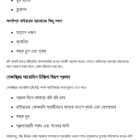
বুক ব্যাথা
ক্র্যাম্প
অপর্যাপ্ত থাইরয়েড হরমোনের কিছু লক্ষণ
হত্তন ওজন
ক্লান্তি
শুষ্ক চুল এবং ত্বক
যদি আপনি উপরে উল্লিখিত উপসর্গগুলির মধ্যে কোনটি প্রদর্শন করেন, তাহলে অবিলম্বে আপনার ডাক্তারের
সাথে পরামর্শ করুন যাতে ডোজ পরিবর্তন করা যায়।
তেজস্ক্রিয় আয়োডিন চিকিত্সা বিরূপ প্রভাব
তেজস্ক্রিয় আয়োডিন (RAI) পার্শ্ব প্রতিক্রিয়া অন্তর্ভুক্ত হতে পারে
প্রথম দিনে সামান্য বমি বমি ভাব
থাইরয়েড কোষগুলি স্থায়ীভাবে ঘাড়ের অংশে ব্যথা এবং ফোলাভাব
শুষ্ক মুখ
স্বল্পমেয়াদী স্বাদ এবং গন্ধের ক্ষতি
অধিকন্তু, উচ্চ RAI ডোজ প্রজনন সমস্যাকে প্ররোচিত করতে পারে (পুরুষদের তুলনায় মহিলাদের মধ্যে বেশি