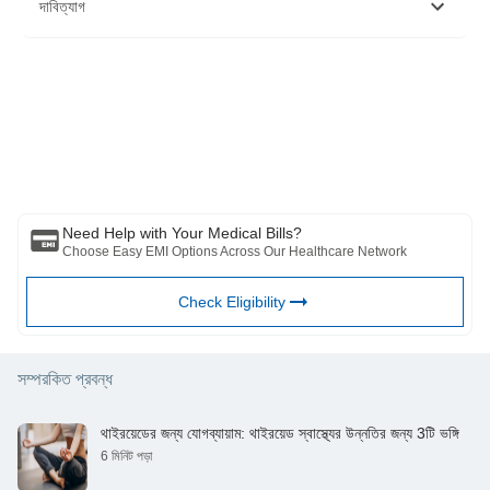
https://www.newindianexpress.com/cities/kochi/2018/may/29/look-
দাবিত্যাগ
out-for-thyroid-cancer-1821080.html
https://www.cancer.org/cancer/thyroid-cancer/causes-risks-
prevention/risk-factors.html
দয়া করে মনে রাখবেন যে এই নিবন্ধটি শুধুমাত্র তথ্যগত উদ্দেশ্যে তৈরি করা হয়েছে এবং বাজাজ
ফিনসার্ভ হেলথ লিমিটেড (“BFHL”) কোনো দায়িত্ব বহন করে না লেখক/পর্যালোচক/প্রবর্তক কর্তৃক
প্রকাশিত মতামত/পরামর্শ/তথ্যের। এই নিবন্ধটিকে কোনো চিকিৎসা পরামর্শের বিকল্প হিসেবে বিবেচনা
করা উচিত নয়, রোগ নির্ণয় বা চিকিত্সা। সর্বদা আপনার বিশ্বস্ত চিকিত্সক/যোগ্য স্বাস্থ্যসেবার সাথে
পরামর্শ করুন আপনার চিকিৎসা অবস্থা মূল্যায়ন পেশাদার. উপরের নিবন্ধটি একটি দ্বারা পর্যালোচনা করা
হয়েছে যোগ্য ডাক্তার এবং BFHL কোনো তথ্যের জন্য কোনো ক্ষতির জন্য দায়ী নয় অথবা কোনো
তৃতীয় পক্ষের দ্বারা প্রদত্ত পরিষেবা।
Need Help with Your Medical Bills?
Choose Easy EMI Options Across Our Healthcare Network
Check Eligibility
সম্পরকিত প্রবন্ধ
থাইরয়েডের জন্য যোগব্যায়াম: থাইরয়েড স্বাস্থ্যের উন্নতির জন্য 3টি ভঙ্গি
6 মিনিট পড়া