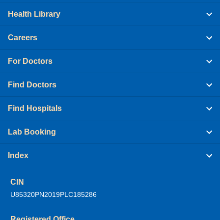
Health Library
Careers
For Doctors
Find Doctors
Find Hospitals
Lab Booking
Index
CIN
U85320PN2019PLC185286
Registered Office