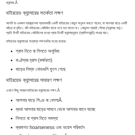
ক্যান্সার
.
Â
থাইরয়েড ক্যান্সারের সতর্কতা লক্ষণ
আপনি বা একজন স্বাস্থ্যসেবা প্রদানকারী একটি থাইরয়েড নোডুল অনুভব করতে পারেন, যা আপনার ঘাড়ে একটি
আঁচড় বা বৃদ্ধি। যদি থাইরয়েড নোডিউল থাকে তবে ভয় পাবেন না। নোডুলস প্রায়ই সৌম্য (ক্যান্সার নয়)।
প্রতি বিশটি থাইরয়েড নোডিউলের মধ্যে প্রায় তিনটি ক্যান্সারযুক্ত (ম্যালিগন্যান্ট) পাওয়া যায়।
থাইরয়েড ক্যান্সারের অন্যান্য লক্ষণগুলির মধ্যে রয়েছে:
শ্বাস নিতে বা গিলতে অসুবিধা
কণ্ঠস্বর হ্রাস (কর্জরতা)
ঘাড়ের লিম্ফ নোডগুলি ফুলে গেছে
থাইরয়েড ক্যান্সারের সাধারণ লক্ষণ
এখানে কিছু সাধারণ
থাইরয়েড ক্যান্সারের লক্ষণ
.
Â
আপনার ঘাড়ে পিণ্ড বা ফোলা
Â
ব্যথা আপনার ঘাড়ের সামনে থেকে আপনার কানে যাচ্ছে
গিলতে বা শ্বাস নিতে সমস্যা
ক্রমাগত hoarseness এবং ভয়েস পরিবর্তন