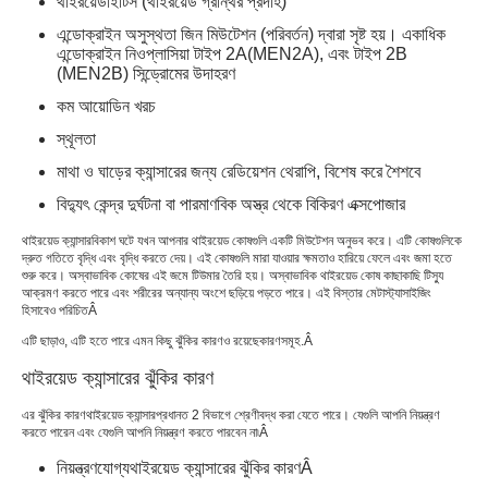
থাইরয়েডাইটিস (থাইরয়েড গ্রন্থির প্রদাহ)
এন্ডোক্রাইন অসুস্থতা জিন মিউটেশন (পরিবর্তন) দ্বারা সৃষ্ট হয়। একাধিক
এন্ডোক্রাইন নিওপ্লাসিয়া টাইপ 2A(MEN2A), এবং টাইপ 2B
(MEN2B) সিন্ড্রোমের উদাহরণ
কম আয়োডিন খরচ
স্থূলতা
মাথা ও ঘাড়ের ক্যান্সারের জন্য রেডিয়েশন থেরাপি, বিশেষ করে শৈশবে
বিদ্যুৎ কেন্দ্র দুর্ঘটনা বা পারমাণবিক অস্ত্র থেকে বিকিরণ এক্সপোজার
থাইরয়েড ক্যান্সার
বিকাশ ঘটে যখন আপনার থাইরয়েড কোষগুলি একটি মিউটেশন অনুভব করে। এটি কোষগুলিকে
দ্রুত গতিতে বৃদ্ধি এবং বৃদ্ধি করতে দেয়। এই কোষগুলি মারা যাওয়ার ক্ষমতাও হারিয়ে ফেলে এবং জমা হতে
শুরু করে। অস্বাভাবিক কোষের এই জমে টিউমার তৈরি হয়। অস্বাভাবিক থাইরয়েড কোষ কাছাকাছি টিস্যু
আক্রমণ করতে পারে এবং শরীরের অন্যান্য অংশে ছড়িয়ে পড়তে পারে। এই বিস্তার মেটাস্ট্যাসাইজিং
হিসাবেও পরিচিত
Â
এটি ছাড়াও, এটি হতে পারে এমন কিছু ঝুঁকির কারণও রয়েছে
কারণসমূহ
.
Â
থাইরয়েড ক্যান্সারের ঝুঁকির কারণ
এর ঝুঁকির কারণ
থাইরয়েড ক্যান্সার
প্রধানত 2 বিভাগে শ্রেণীবদ্ধ করা যেতে পারে। যেগুলি আপনি নিয়ন্ত্রণ
করতে পারেন এবং যেগুলি আপনি নিয়ন্ত্রণ করতে পারবেন না৷
Â
নিয়ন্ত্রণযোগ্য
থাইরয়েড ক্যান্সারের ঝুঁকির কারণ
Â