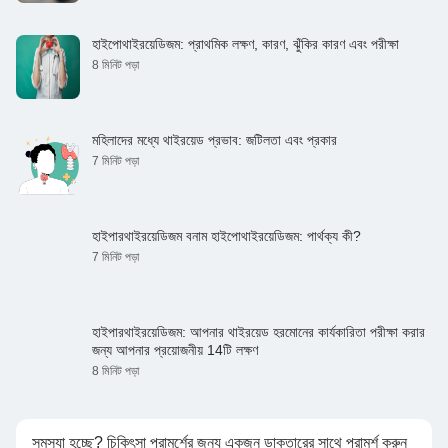
হাইপোথাইরয়েডিজম: প্রাথমিক লক্ষণ, কারণ, ঝুঁকির কারণ এবং পরীক্ষা
8 মিনিট পড়া
মহিলাদের মধ্যে থাইরয়েড প্রভাব: জটিলতা এবং প্রকার
7 মিনিট পড়া
হাইপারথাইরয়েডিজম বনাম হাইপোথাইরয়েডিজম: পার্থক্য কী?
7 মিনিট পড়া
হাইপারথাইরয়েডিজম: আপনার থাইরয়েড হরমোনের কার্যকারিতা পরীক্ষা করার
জন্য আপনার প্রয়োজনীয় 14টি লক্ষণ
8 মিনিট পড়া
সমস্যা হচ্ছে? চিকিৎসা পরামর্শের জন্য একজন ডাক্তারের সাথে পরামর্শ করুন