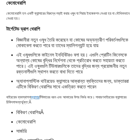
কেমোথেরাপি
কেমোথেরাপি হল একটি ক্যান্সারের বিরুদ্ধে লড়াই করার ওষুধ যা শিরায় ইনজেকশন দেওয়া হয় বা মৌখিকভাবে
নেওয়া হয়।
টার্গেটেড ড্রাগ থেরাপি
বিজ্ঞানীরা নতুন ওষুধ তৈরি করেছেন যা কোষের অভ্যন্তরীণ পরিবর্তনগুলিকে
মোকাবেলা করতে পারে যা তাদের ম্যালিগন্যান্ট হয়ে যায়
এই ওষুধগুলিকে কাইনেস ইনহিবিটরও বলা হয়। এগুলি প্রোটিন কিনেসকে
অন্যান্য কোষের বৃদ্ধির নির্দেশনা থেকে প্রতিরোধ করতে সহায়তা করতে
পারে। এই ওষুধগুলি টিউমারগুলিকে তাদের বৃদ্ধির জন্য প্রয়োজনীয় নতুন
রক্তনালীগুলি স্থাপন করতে বাধা দিতে পারে
অ্যানাপ্লাস্টিক থাইরয়েড ক্যান্সারে আক্রান্ত ব্যক্তিদের জন্য, ডাক্তাররা
এটিকে বিকিরণ থেরাপির সাথে একত্রিত করতে পারেন
থাইরয়েড ব্যবস্থাপনা
ক্যান্সার
টিউমারের ধরন এবং আকারের উপর নির্ভর করে। সাধারণ
থাইরয়েড ক্যান্সারের
চিকিৎসা
অন্তর্ভুক্ত:
Â
বিকিরণ থেরাপির
Â
কেমোথেরাপি
সার্জারি