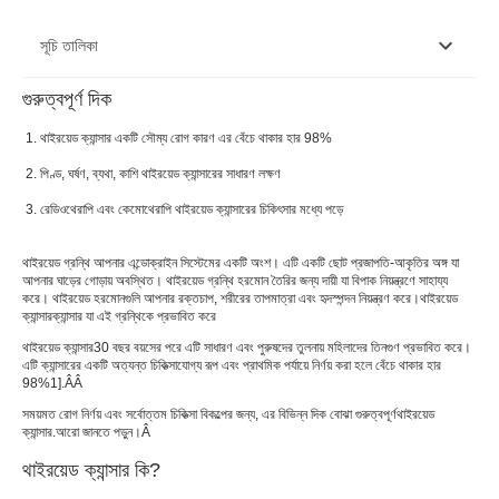
সূচি তালিকা
গুরুত্বপূর্ণ দিক
থাইরয়েড ক্যান্সার কি?
থাইরয়েড ক্যান্সার একটি সৌম্য রোগ কারণ এর বেঁচে থাকার হার 98%
থাইরয়েড ক্যান্সারের প্রকারভেদ
পিণ্ড, ঘর্ষণ, ব্যথা, কাশি থাইরয়েড ক্যান্সারের সাধারণ লক্ষণ
থাইরয়েড ক্যান্সারের পর্যায়
রেডিওথেরাপি এবং কেমোথেরাপি থাইরয়েড ক্যান্সারের চিকিৎসার মধ্যে পড়ে
থাইরয়েড ক্যান্সারের কারণ কী?
থাইরয়েড গ্রন্থি আপনার এন্ডোক্রাইন সিস্টেমের একটি অংশ। এটি একটি ছোট প্রজাপতি-আকৃতির অঙ্গ যা
থাইরয়েড ক্যান্সারের ঝুঁকির কারণ
আপনার ঘাড়ের গোড়ায় অবস্থিত। থাইরয়েড গ্রন্থি হরমোন তৈরির জন্য দায়ী যা বিপাক নিয়ন্ত্রণে সাহায্য
করে। থাইরয়েড হরমোনগুলি আপনার রক্তচাপ, শরীরের তাপমাত্রা এবং হৃদস্পন্দন নিয়ন্ত্রণ করে।
থাইরয়েড
ক্যান্সার
ক্যান্সার যা এই গ্রন্থিকে প্রভাবিত করে
থাইরয়েড ক্যান্সারের সতর্কতা লক্ষণ
থাইরয়েড ক্যান্সার
30 বছর বয়সের পরে এটি সাধারণ এবং পুরুষদের তুলনায় মহিলাদের তিনগুণ প্রভাবিত করে।
থাইরয়েড ক্যান্সারের সাধারণ লক্ষণ
এটি ক্যান্সারের একটি অত্যন্ত চিকিত্সাযোগ্য রূপ এবং প্রাথমিক পর্যায়ে নির্ণয় করা হলে বেঁচে থাকার হার
98%
1
].Â
Â
থাইরয়েড ক্যান্সার নির্ণয়ের জন্য পদ্ধতি কি?
সময়মত রোগ নির্ণয় এবং সর্বোত্তম চিকিত্সা বিকল্পের জন্য, এর বিভিন্ন দিক বোঝা গুরুত্বপূর্ণ
থাইরয়েড
ক্যান্সার
.
আরো জানতে পড়ুন।
Â
থাইরয়েড ক্যান্সারের জন্য পাঁচটি চিকিত্সা
থাইরয়েড ক্যান্সার কি?
কিছু জটিলতা কি?