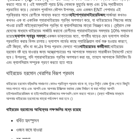
করতে পারে না। এই সমস্যাটি প্রায় 5% লোককে মুহূর্তের জন্য এবং 1% স্থায়ীভাবে
প্রভাবিত করে। ভোকাল পুনর্বাসন কৌশল উপলব্ধ, এবং একজন ENT পেশাদার এই
প্রক্রিয়ার সাথে রোগীকে সাহায্য করতে পারেন
হাইপোপ্যারাথাইরয়েডিজম:
সার্জনরা কখনও
কখনও এক বা একাধিক প্যারাথাইরয়েড গ্রন্থি অপসারণ করে, যা থাইরয়েডের পিছনের কাছে
পাওয়া চারটি মাইক্রোস্কোপিক গ্রন্থি যা ক্যালসিয়ামের মাত্রা নিয়ন্ত্রণ করে। সেন্ট্রাল নেক
ছেদনের মাধ্যমে থাইরয়েড সার্জারি করানো রোগীদের প্যারাথাইরয়েড সমস্যার 10% সম্ভাবনা
রয়েছে
ভ্যাগাস স্নায়ুর সমস্যা:
একজন ডাক্তারের মতে, পার্শ্বীয় ঘাড়ের ছেদ ভ্যাগাস নার্ভকে
প্রভাবিত করার বিপদ চালায়। ভ্যাগাস নার্ভের কাছে ল্যারিঞ্জিয়াল নার্ভ শুরু হওয়ার কারণে,
এটি জিহ্বা, কাঁধ বা কণ্ঠের উপর প্রভাব ফেলতে পারে
থাইরয়েডের কর্মহীনতা:
থাইরয়েড
হরমোন নষ্ট হয়ে যাওয়ার জন্য অস্ত্রোপচারের পর আপনাকে সম্ভবত সারাজীবন ট্যাবলেট খেতে
হবে। উপরন্তু, যদি প্যারাথাইরয়েড গ্রন্থি অপসারণ করা হয়, তাহলে আপনাকে ভিটামিন ডি
এবং ক্যালসিয়াম সম্পূরক গ্রহণ করতে হতে পারে
থাইরয়েড হরমোন থেরাপির বিরূপ প্রভাব
থাইরয়েড হরমোন বড়িগুলির সাধারণত কোনও প্রতিকূল প্রভাব থাকে না, তবুও নিখুঁত ডোজ খুঁজে পেতে কিছুটা
সময় লাগতে পারে এবং আপনি এবং আপনার চিকিত্সক যথাযথ ডোজ নির্ধারণ না করা পর্যন্ত আপনি
হাইপারথাইরয়েডিজম বা হাইপোথাইরয়েডিজমের লক্ষণগুলি ভোগ করতে পারেন। (রক্ত পরীক্ষার মাধ্যমে
আপনার থাইরয়েড হরমোনের মাত্রা পর্যবেক্ষণ করা হবে।)
থাইরয়েড হরমোনের আধিক্যের লক্ষণগুলির মধ্যে রয়েছে
বর্ধিত হৃদস্পন্দন
ওজন কমে যাওয়া