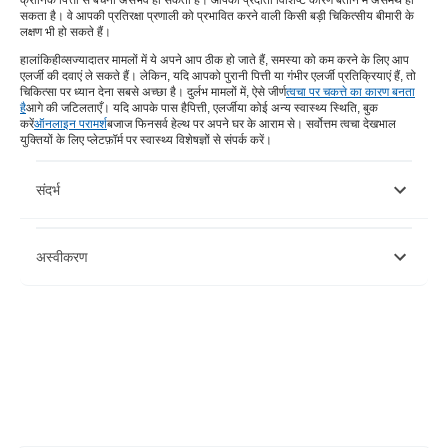
क्रोनिक पित्ती से बचना असंभव हो सकता है। आपका प्रदाता विशिष्ट कारण बताने में असमर्थ हो
सकता है। वे आपकी प्रतिरक्षा प्रणाली को प्रभावित करने वाली किसी बड़ी चिकित्सीय बीमारी के
लक्षण भी हो सकते हैं।
हालांकि
हीव्स
ज्यादातर मामलों में ये अपने आप ठीक हो जाते हैं, समस्या को कम करने के लिए आप
एलर्जी की दवाएं ले सकते हैं। लेकिन, यदि आपको पुरानी पित्ती या गंभीर एलर्जी प्रतिक्रियाएं हैं, तो
चिकित्सा पर ध्यान देना सबसे अच्छा है। दुर्लभ मामलों में, ऐसे जीर्ण
त्वचा पर चकत्ते का कारण बनता
है
आगे की जटिलताएँ। यदि आपके पास है
पित्ती, एलर्जी
या कोई अन्य स्वास्थ्य स्थिति, बुक
करें
ऑनलाइन परामर्श
बजाज फिनसर्व हेल्थ पर अपने घर के आराम से। सर्वोत्तम त्वचा देखभाल
युक्तियों के लिए प्लेटफ़ॉर्म पर स्वास्थ्य विशेषज्ञों से संपर्क करें।
संदर्भ
https://www.ncbi.nlm.nih.gov/pmc/articles/PMC3276885/#:~:tex
अस्वीकरण
https://www.e-ijd.org/article.asp?issn=0019-
5154%3Byear%3D2018%3Bvolume%3D63%3Bissue%3D1%3Bspage%
कृपया ध्यान दें कि यह लेख केवल सूचनात्मक उद्देश्यों के लिए है और बजाज फिनसर्व हेल्थ
लिमिटेड ('बीएफएचएल') की कोई जिम्मेदारी नहीं है लेखक/समीक्षक/प्रवर्तक द्वारा व्यक्त/दिए
गए विचारों/सलाह/जानकारी का। इस लेख को किसी चिकित्सकीय सलाह का विकल्प नहीं
माना जाना चाहिए, निदान या उपचार। हमेशा अपने भरोसेमंद चिकित्सक/योग्य स्वास्थ्य सेवा
से परामर्श लें आपकी चिकित्सा स्थिति का मूल्यांकन करने के लिए पेशेवर। उपरोक्त आलेख
की समीक्षा द्वारा की गई है योग्य चिकित्सक और BFHL किसी भी जानकारी या के लिए किसी
भी नुकसान के लिए ज़िम्मेदार नहीं है किसी तीसरे पक्ष द्वारा प्रदान की जाने वाली सेवाएं।