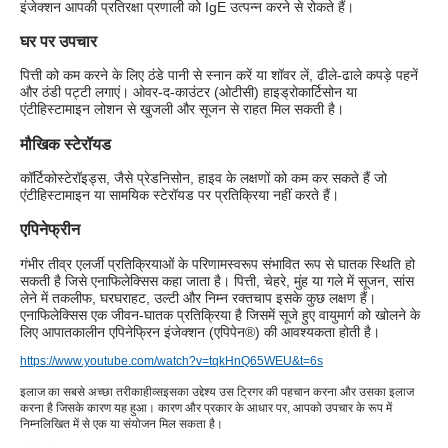
इंजेक्शन आपकी प्रतिरक्षा प्रणाली को IgE उत्पन्न करने से रोकते हैं।
घर पर उपचार
पित्ती को कम करने के लिए ठंडे पानी से स्नान करें या शॉवर लें, ढीले-ढाले कपड़े पहनें
और ठंडी पट्टी लगाएं। ओवर-द-काउंटर (ओटीसी) हाइड्रोकार्टिसोन या
एंटीहिस्टामाइन लोशन से खुजली और सूजन से राहत मिल सकती है।
मौखिक स्टेरॉयड
कॉर्टिकोस्टेरॉइड्स, जैसे प्रेडनिसोन, हाइव के लक्षणों को कम कर सकते हैं जो
एंटीहिस्टामाइन या सामयिक स्टेरॉयड पर प्रतिक्रिया नहीं करते हैं।
एपिनेफ्रीन
गंभीर तीव्र एलर्जी प्रतिक्रियाओं के परिणामस्वरूप संभावित रूप से घातक स्थिति हो
सकती है जिसे एनाफिलेक्सिस कहा जाता है। पित्ती, चेहरे, मुंह या गले में सूजन, सांस
लेने में तकलीफ, घरघराहट, उल्टी और निम्न रक्तचाप इसके कुछ लक्षण हैं।
एनाफिलेक्सिस एक जीवन-घातक प्रतिक्रिया है जिसमें सूजे हुए वायुमार्ग को खोलने के
लिए आपातकालीन एपिनेफ्रिन इंजेक्शन (एपिपेन®) की आवश्यकता होती है।
https://www.youtube.com/watch?v=tqkHnQ65WEU&t=6s
इलाज का सबसे अच्छा तरीका
हीव्स
इसका उद्देश्य उस ट्रिगर की पहचान करना और उसका इलाज
करना है जिसके कारण यह हुआ। कारण और प्रकार के आधार पर, आपको उपचार के रूप में
निम्नलिखित में से एक या संयोजन मिल सकता है।