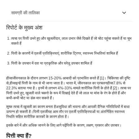
सामग्री की तालिका
रिपोर्ट के मुख्य अंश
पित्ती क्या हैं?
त्वचा पर पित्ती उभरे हुए और खुजलीदार, लाल उभार जैसे दिखते हैं जो चोट पहुंचा सकते हैं या चुभ
पित्ती और दाने के बीच अंतर
सकते हैं
पित्ती के कारणों में एलर्जी प्रतिक्रियाएं, शारीरिक ट्रिगर, स्वास्थ्य स्थितियां शामिल हैं
त्वचा पर पित्ती के लक्षण
पित्ती के उपचार में दवा या प्राकृतिक और घरेलू उपचार शामिल हैं
का कारण बनता हैत्वचा पर पित्ती
त्वचा पर पित्ती के प्रकार
हीव्स
जीवनकाल के दौरान लगभग 15-20% आबादी को प्रभावित करते हैं [1]। चिकित्सा की दृष्टि
से,
हीव्स
इन्हें पित्ती के नाम से भी जाना जाता है। भारत में, जीवनकाल का प्रचलन
हीव्स
7.8% से
22.3% बताया गया है। इनमें से लगभग 4%-33% मामले शारीरिक पित्ती के होते हैं [2]। त्वचा पर
शरीर के विभिन्न भागों पर पित्ती
पित्ती उभरे हुए, खुजली वाले चकत्ते के रूप में दिखाई देते हैं जो लाल या मांस के रंग के होते हैं और
कभी-कभी चोट या डंक मार सकते हैं।
पित्ती का उपचार
शुष्क त्वचा में खुजली का कारण बनता है
असुविधा की भावना और आपकी दैनिक गतिविधियों में बाधा
उत्पन्न हो सकती है।
पित्ती एलर्जी
यह आम तौर पर एलर्जी प्रतिक्रियाओं या अंतर्निहित स्वास्थ्य
पित्ती का निदान कैसे किया जाता है?
स्थिति सहित शारीरिक कारकों के कारण होता है।
पित्ती की जटिलताएँ
इसके बारे में और अधिक जानने के लिए आगे पढ़ें
पित्ती के कारण
, लक्षण, प्रकार और उपचार।
पित्ती क्या हैं?
पित्ती से बचाव के उपाय