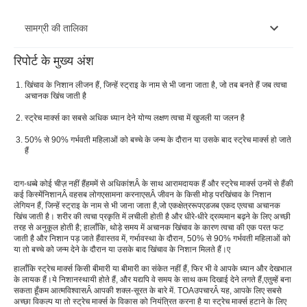
सामग्री की तालिका
रिपोर्ट के मुख्य अंश
स्ट्रेच मार्क क्या है
खिंचाव के निशान लीजन हैं, जिन्हें स्ट्राइ के नाम से भी जाना जाता है, जो तब बनते हैं जब त्वचा
स्ट्रेच मार्क्स पाने के लिए सामान्य क्षेत्र
अचानक खिंच जाती है
स्ट्रेच मार्क्स का सबसे अधिक ध्यान देने योग्य लक्षण त्वचा में खुजली या जलन है
स्ट्रेच मार्क्स के कारण
50% से 90% गर्भवती महिलाओं को बच्चे के जन्म के दौरान या उसके बाद स्ट्रेच मार्क्स हो जाते
स्ट्रेच मार्क्स के लक्षण
हैं
स्ट्रेच मार्क्स के लक्षणए
दाग-धब्बे कोई चीज़ नहीं हैं
हममें से अधिकांश
Â के साथ आरामदायक हैं और स्ट्रेच मार्क्स उनमें से हैं
की
कई किस्में
निशान
Â वह
सब लोग
ए
सामना करना
एस
Â जीवन के किसी मोड़ पर
खिंचाव के निशान
स्ट्रेच मार्क उपचार के विकल्पए
लेगियन हैं, जिन्हें स्ट्राइ के नाम से भी जाना जाता है,
जो एक
क्षेत्र
रूप
एड
जब एक
द ए
त्वचा अचानक
खिंच जाती है। शरीर की त्वचा प्रकृति में लचीली होती है और धीरे-धीरे द्रव्यमान बढ़ने के लिए अच्छी
घरेलू उपचारएस के लिएखिंचाव के निशानए
तरह से अनुकूल होती है; हालाँकि, थोड़े समय में अचानक खिंचाव के कारण त्वचा की एक परत फट
जाती है और निशान पड़ जाते हैं
वास्तव में, गर्भावस्था के दौरान, 50% से 90% गर्भवती महिलाओं को
स्ट्रेच मार्क्स विकसित होने का जोखिम
या तो बच्चे को जन्म देने के दौरान या उसके बाद खिंचाव के निशान मिलते हैं।
ए
हालाँकि स्ट्रेच मार्क्स किसी बीमारी या बीमारी का संकेत नहीं हैं, फिर भी वे आपके ध्यान और देखभाल
स्ट्रेच मार्क्स का निदान कैसे किया जाता है?
के लायक हैं।
ये निशान
स्थायी होते हैं, और यद्यपि वे समय के साथ कम दिखाई देने लगते हैं,
ए
तुम्हें बना
सकता हूँ
कम आत्मविश्वास
Â आपकी शक्ल-सूरत के बारे में. TOA
उपचार
Â यह, आपके लिए सबसे
स्ट्रेच मार्क्स से बचाव के उपायए
अच्छा विकल्प या तो स्ट्रेच मार्क्स के विकास को नियंत्रित करना है या स्ट्रेच मार्क्स हटाने के लिए