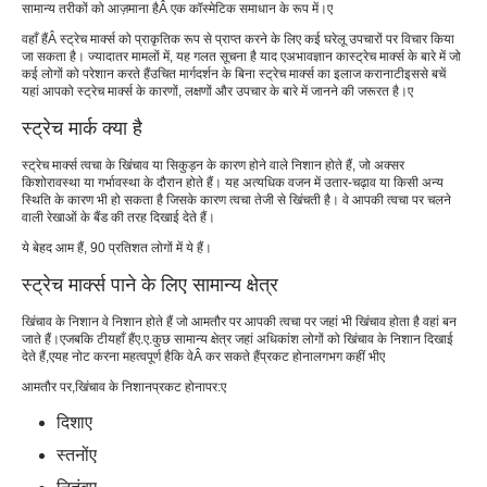
सामान्य तरीकों को आज़माना है
Â एक कॉस्मेटिक समाधान के रूप में।
ए
वहाँ हैं
Â स्ट्रेच मार्क्स को प्राकृतिक रूप से प्राप्त करने के लिए कई घरेलू उपचारों पर विचार किया
जा सकता है। ज्यादातर मामलों में, यह गलत सूचना है या
द ए
अभाव
ज्ञान का
स्ट्रेच मार्क्स के बारे में जो
कई लोगों को परेशान करते हैं
उचित मार्गदर्शन के बिना स्ट्रेच मार्क्स का इलाज कराना
टी
इससे बचें
यहां आपको स्ट्रेच मार्क्स के कारणों, लक्षणों और उपचार के बारे में जानने की जरूरत है।
ए
स्ट्रेच मार्क क्या है
स्ट्रेच मार्क्स त्वचा के खिंचाव या सिकुड़न के कारण होने वाले निशान होते हैं, जो अक्सर
किशोरावस्था या गर्भावस्था के दौरान होते हैं। यह अत्यधिक वजन में उतार-चढ़ाव या किसी अन्य
स्थिति के कारण भी हो सकता है जिसके कारण त्वचा तेजी से खिंचती है। वे आपकी त्वचा पर चलने
वाली रेखाओं के बैंड की तरह दिखाई देते हैं।
ये बेहद आम हैं, 90 प्रतिशत लोगों में ये हैं।
स्ट्रेच मार्क्स पाने के लिए सामान्य क्षेत्र
खिंचाव के निशान वे निशान होते हैं जो आमतौर पर आपकी त्वचा पर जहां भी खिंचाव होता है वहां बन
जाते हैं
।ए
जबकि टी
यहाँ हैं
ए.ए.
कुछ सामान्य क्षेत्र जहां अधिकांश लोगों को खिंचाव के निशान दिखाई
देते हैं
,ए
यह नोट करना महत्वपूर्ण है
कि वे
Â कर सकते हैं
प्रकट होना
लगभग कहीं भी
ए
आमतौर पर,
खिंचाव के निशान
प्रकट होना
पर:
ए
दिशा
ए
स्तनों
ए