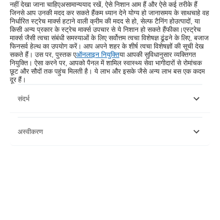
नहीं देखा जाना चाहिए
असामान्य
याद रखें, ऐसे निशान आम हैं और ऐसे कई तरीके हैं
जिनसे आप उनकी मदद कर सकते हैं
कम ध्यान देने योग्य हो जाना
समय के साथ
चाहे वह
निर्धारित स्ट्रेच मार्क्स हटाने वाली क्रीम की मदद से हो, सेल्फ टैनिंग हो
उत्पादों, या
किसी अन्य प्रकार के स्ट्रेच मार्क्स उपचार से ये निशान हो सकते हैं
फीका।
ए
स्ट्रेच
मार्क्स जैसी त्वचा संबंधी समस्याओं के लिए सर्वोत्तम त्वचा विशेषज्ञ ढूंढने के लिए, बजाज
फिनसर्व हेल्थ का उपयोग करें। आप अपने शहर के शीर्ष त्वचा विशेषज्ञों की सूची देख
सकते हैं। उस पर, पुस्तक ए
ऑनलाइन नियुक्ति
या आपकी सुविधानुसार व्यक्तिगत
नियुक्ति। ऐसा करने पर, आपको पैनल में शामिल स्वास्थ्य सेवा भागीदारों से रोमांचक
छूट और सौदों तक पहुंच मिलती है। ये लाभ और इसके जैसे अन्य लाभ बस एक कदम
दूर हैं।
संदर्भ
अस्वीकरण
कृपया ध्यान दें कि यह लेख केवल सूचनात्मक उद्देश्यों के लिए है और बजाज फिनसर्व हेल्थ
लिमिटेड ('बीएफएचएल') की कोई जिम्मेदारी नहीं है लेखक/समीक्षक/प्रवर्तक द्वारा व्यक्त/दिए
गए विचारों/सलाह/जानकारी का। इस लेख को किसी चिकित्सकीय सलाह का विकल्प नहीं
माना जाना चाहिए, निदान या उपचार। हमेशा अपने भरोसेमंद चिकित्सक/योग्य स्वास्थ्य सेवा
से परामर्श लें आपकी चिकित्सा स्थिति का मूल्यांकन करने के लिए पेशेवर। उपरोक्त आलेख
की समीक्षा द्वारा की गई है योग्य चिकित्सक और BFHL किसी भी जानकारी या के लिए किसी
भी नुकसान के लिए ज़िम्मेदार नहीं है किसी तीसरे पक्ष द्वारा प्रदान की जाने वाली सेवाएं।