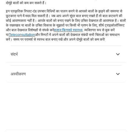
दोमुंहे बालों को कम कर सकते हैं।
इन प्राकृतिक स्प्लिट-एंड उपचार विधियों का पालन करने से आपको बालों के झड़ने की समस्या से
छुटकारा पाने में मदद मिल सकती है। जब आप अपने सुंदर बाल बनाए रखते हैं तो बाल कटवाने की
कोई आवश्यकता नहीं है। आपके बालों को बनाए रखने के लिए उचित देखभाल ही आवश्यक है। बालों
के रखरखाव या बालों के उचित विकास के सुझावों पर किसी भी प्रश्न के लिए, शीर्ष ट्राइकोलॉजिस्ट
और बाल देखभाल विशेषज्ञों से संपर्क करें
बजाज फिनसर्व स्वास्थ्य
. व्यक्तिगत रूप से बुक करें
या
Teleconsultation
और मिनटों में अपने बालों की देखभाल संबंधी सभी चिंताओं का समाधान
करें। समय पर परामर्श से स्वस्थ बाल बनाए रखें और अपने दोमुंहे बालों को कम करें!
संदर्भ
https://www.ncbi.nlm.nih.gov/pmc/articles/PMC5551307/
अस्वीकरण
https://www.ncbi.nlm.nih.gov/pmc/articles/PMC4387693/
कृपया ध्यान दें कि यह लेख केवल सूचनात्मक उद्देश्यों के लिए है और बजाज फिनसर्व हेल्थ
लिमिटेड ('बीएफएचएल') की कोई जिम्मेदारी नहीं है लेखक/समीक्षक/प्रवर्तक द्वारा व्यक्त/दिए
गए विचारों/सलाह/जानकारी का। इस लेख को किसी चिकित्सकीय सलाह का विकल्प नहीं
माना जाना चाहिए, निदान या उपचार। हमेशा अपने भरोसेमंद चिकित्सक/योग्य स्वास्थ्य सेवा
से परामर्श लें आपकी चिकित्सा स्थिति का मूल्यांकन करने के लिए पेशेवर। उपरोक्त आलेख
की समीक्षा द्वारा की गई है योग्य चिकित्सक और BFHL किसी भी जानकारी या के लिए किसी
भी नुकसान के लिए ज़िम्मेदार नहीं है किसी तीसरे पक्ष द्वारा प्रदान की जाने वाली सेवाएं।