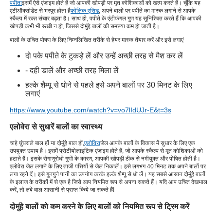
पपीता
इसमें ऐसे एंजाइम होते हैं जो आपकी खोपड़ी पर मृत कोशिकाओं को खत्म करते हैं। चूँकि यह
एंटीऑक्सीडेंट से भरपूर होता है
फोलिक एसिड
, अपने बालों पर पपीते का मास्क लगाने से आपके
स्कैल्प में रक्त संचार बढ़ता है। साथ ही, पपीते के एंटीफंगल गुण यह सुनिश्चित करते हैं कि आपकी
खोपड़ी कभी भी रूखी न हो, जिससे दोमुंहे बालों की समस्या कम हो जाती है।
बालों के उचित पोषण के लिए निम्नलिखित तरीके से हेयर मास्क तैयार करें और इसे लगाएं
दो पके पपीते के टुकड़े लें और उन्हें अच्छी तरह से मैश कर लें
- दही डालें और अच्छी तरह मिला लें
हल्के शैम्पू से धोने से पहले इसे अपने बालों पर 30 मिनट के लिए
लगाएं
https://www.youtube.com/watch?v=vo7lIdUJr-E&t=3s
एलोवेरा से सुधारें बालों का स्वास्थ्य
चाहे घुंघराले बाल हों या दोमुंहे बाल हों,
एलोविरा
जेल आपके बालों के विकास में सुधार के लिए एक
उपयुक्त उपाय है। इसमें प्रोटीयोलाइटिक एंजाइम होते हैं, जो आपके स्कैल्प से मृत कोशिकाओं को
हटाते हैं। इसके रोगाणुरोधी गुणों के कारण, आपकी खोपड़ी ठीक से नमीयुक्त और पोषित होती है।
एलोवेरा जेल लगाने के लिए ताजी पत्तियों से जेल निकालें। इसे लगभग 40 मिनट तक अपने बालों पर
लगा रहने दें। इसे गुनगुने पानी का उपयोग करके हल्के शैम्पू से धो लें। यह सबसे आसान दोमुंहे बालों
के इलाज के तरीकों में से एक है जिसे आप नियमित रूप से अपना सकते हैं। यदि आप उचित देखभाल
करें, तो लंबे बाल आसानी से प्राप्त किये जा सकते हैं!
दोमुंहे बालों को कम करने के लिए बालों को नियमित रूप से ट्रिम करें