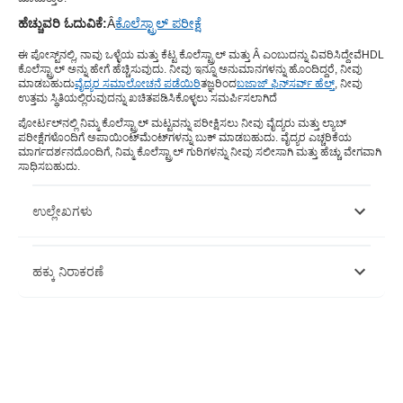
ಹೆಚ್ಚುವರಿ ಓದುವಿಕೆ:
Â
ಕೊಲೆಸ್ಟ್ರಾಲ್ ಪರೀಕ್ಷೆ
ಈ ಪೋಸ್ಟ್‌ನಲ್ಲಿ, ನಾವು ಒಳ್ಳೆಯ ಮತ್ತು ಕೆಟ್ಟ ಕೊಲೆಸ್ಟ್ರಾಲ್ ಮತ್ತು Â ಎಂಬುದನ್ನು ವಿವರಿಸಿದ್ದೇವೆ
HDL
ಕೊಲೆಸ್ಟ್ರಾಲ್ ಅನ್ನು ಹೇಗೆ ಹೆಚ್ಚಿಸುವುದು
. ನೀವು ಇನ್ನೂ ಅನುಮಾನಗಳನ್ನು ಹೊಂದಿದ್ದರೆ, ನೀವು
ಮಾಡಬಹುದು
ವೈದ್ಯರ ಸಮಾಲೋಚನೆ ಪಡೆಯಿರಿ
ತಜ್ಞರಿಂದ
ಬಜಾಜ್ ಫಿನ್‌ಸರ್ವ್ ಹೆಲ್ತ್
, ನೀವು
ಉತ್ತಮ ಸ್ಥಿತಿಯಲ್ಲಿರುವುದನ್ನು ಖಚಿತಪಡಿಸಿಕೊಳ್ಳಲು ಸಮರ್ಪಿಸಲಾಗಿದೆ
ಪೋರ್ಟಲ್‌ನಲ್ಲಿ ನಿಮ್ಮ ಕೊಲೆಸ್ಟ್ರಾಲ್ ಮಟ್ಟವನ್ನು ಪರೀಕ್ಷಿಸಲು ನೀವು ವೈದ್ಯರು ಮತ್ತು ಲ್ಯಾಬ್
ಪರೀಕ್ಷೆಗಳೊಂದಿಗೆ ಅಪಾಯಿಂಟ್‌ಮೆಂಟ್‌ಗಳನ್ನು ಬುಕ್ ಮಾಡಬಹುದು. ವೈದ್ಯರ ಎಚ್ಚರಿಕೆಯ
ಮಾರ್ಗದರ್ಶನದೊಂದಿಗೆ, ನಿಮ್ಮ ಕೊಲೆಸ್ಟ್ರಾಲ್ ಗುರಿಗಳನ್ನು ನೀವು ಸಲೀಸಾಗಿ ಮತ್ತು ಹೆಚ್ಚು ವೇಗವಾಗಿ
ಸಾಧಿಸಬಹುದು.
ಉಲ್ಲೇಖಗಳು
https://www.ncbi.nlm.nih.gov/books/NBK279318/#:~:text=The%
ಹಕ್ಕು ನಿರಾಕರಣೆ
https://www.ncbi.nlm.nih.gov/books/NBK53012/
ಈ ಲೇಖನವು ಕೇವಲ ಮಾಹಿತಿ ಉದ್ದೇಶಗಳಿಗಾಗಿ ಮಾತ್ರ ಎಂದು ದಯವಿಟ್ಟು ಗಮನಿಸಿ
ಮತ್ತು ಬಜಾಜ್ ಫಿನ್‌ಸರ್ವ್ ಹೆಲ್ತ್ ಲಿಮಿಟೆಡ್ ('BFHL') ಯಾವುದೇ ಜವಾಬ್ದಾರಿಯನ್ನು
ಹೊರುವುದಿಲ್ಲ ಲೇಖಕರು/ವಿಮರ್ಶಕರು/ಉದ್ಘಾಟಕರು ವ್ಯಕ್ತಪಡಿಸಿದ/ನೀಡಿರುವ
ಅಭಿಪ್ರಾಯಗಳು/ಸಲಹೆ/ಮಾಹಿತಿಗಳು. ಈ ಲೇಖನವನ್ನು ಯಾವುದೇ ವೈದ್ಯಕೀಯ ಸಲಹೆಗೆ
ಪರ್ಯಾಯವಾಗಿ ಪರಿಗಣಿಸಬಾರದು, ರೋಗನಿರ್ಣಯ ಅಥವಾ ಚಿಕಿತ್ಸೆ. ಯಾವಾಗಲೂ ನಿಮ್ಮ
ವಿಶ್ವಾಸಾರ್ಹ ವೈದ್ಯರು/ಅರ್ಹ ಆರೋಗ್ಯ ರಕ್ಷಣೆಯನ್ನು ಸಂಪರ್ಕಿಸಿ ನಿಮ್ಮ ವೈದ್ಯಕೀಯ