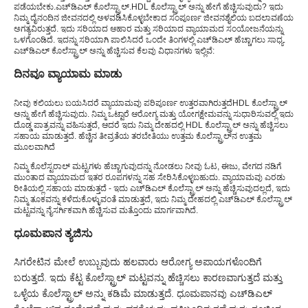
ಪಡೆಯಬೇಕು.
ಎಚ್‌ಡಿಎಲ್ ಕೊಲೆಸ್ಟ್ರಾಲ್.
HDL ಕೊಲೆಸ್ಟ್ರಾಲ್ ಅನ್ನು ಹೇಗೆ ಹೆಚ್ಚಿಸುವುದು? ಇದು
ನಿಮ್ಮ ದೈನಂದಿನ ಜೀವನದಲ್ಲಿ ಅಳವಡಿಸಿಕೊಳ್ಳಬೇಕಾದ ಸಂಪೂರ್ಣ ಜೀವನಶೈಲಿಯ ಬದಲಾವಣೆಯ
ಅಗತ್ಯವಿರುತ್ತದೆ. ಇದು ಸರಿಯಾದ ಆಹಾರ ಮತ್ತು ಸರಿಯಾದ ವ್ಯಾಯಾಮದ ಸಂಯೋಜನೆಯನ್ನು
ಒಳಗೊಂಡಿದೆ. ಇದನ್ನು ಸರಿಯಾಗಿ ಪಾಲಿಸಿದರೆ ಒಂದೇ ತಿಂಗಳಲ್ಲಿ ಎಚ್‌ಡಿಎಲ್ ಹೆಚ್ಚಾಗಲು ಸಾಧ್ಯ.
ಎಚ್‌ಡಿಎಲ್ ಕೊಲೆಸ್ಟ್ರಾಲ್ ಅನ್ನು ಹೆಚ್ಚಿಸುವ ಕೆಲವು ವಿಧಾನಗಳು ಇಲ್ಲಿವೆ:
ದಿನವೂ ವ್ಯಾಯಾಮ ಮಾಡು
ನೀವು ಕಲಿಯಲು ಬಯಸಿದರೆ ವ್ಯಾಯಾಮವು ಪರಿಪೂರ್ಣ ಉತ್ತರವಾಗಿರುತ್ತದೆ
HDL ಕೊಲೆಸ್ಟ್ರಾಲ್
ಅನ್ನು ಹೇಗೆ ಹೆಚ್ಚಿಸುವುದು
. ನಿಮ್ಮ ಒಟ್ಟಾರೆ ಆರೋಗ್ಯ ಮತ್ತು ಯೋಗಕ್ಷೇಮವನ್ನು ಸುಧಾರಿಸುವಲ್ಲಿ ಇದು
ದೊಡ್ಡ ಪಾತ್ರವನ್ನು ವಹಿಸುತ್ತದೆ, ಆದರೆ ಇದು ನಿಮ್ಮ ದೇಹದಲ್ಲಿ HDL ಕೊಲೆಸ್ಟ್ರಾಲ್ ಅನ್ನು ಹೆಚ್ಚಿಸಲು
ಸಹಾಯ ಮಾಡುತ್ತದೆ. ಹೆಚ್ಚಿನ ತೀವ್ರತೆಯ ತರಬೇತಿಯು ಉತ್ತಮ ಕೊಲೆಸ್ಟ್ರಾಲ್‌ನ ಉತ್ತಮ
ಮೂಲವಾಗಿದೆ
ನಿಮ್ಮ ಕೊಲೆಸ್ಟರಾಲ್ ಮಟ್ಟಗಳು ಹೆಚ್ಚಾಗುವುದನ್ನು ನೋಡಲು ನೀವು ಓಟ, ಈಜು, ವೇಗದ ನಡಿಗೆ
ಮುಂತಾದ ವ್ಯಾಯಾಮದ ಇತರ ರೂಪಗಳನ್ನು ಸಹ ಸೇರಿಸಿಕೊಳ್ಳಬಹುದು. ವ್ಯಾಯಾಮವು ಎರಡು
ರೀತಿಯಲ್ಲಿ ಸಹಾಯ ಮಾಡುತ್ತದೆ - ಇದು ಎಚ್‌ಡಿಎಲ್ ಕೊಲೆಸ್ಟ್ರಾಲ್ ಅನ್ನು ಹೆಚ್ಚಿಸುವುದಲ್ಲದೆ, ಇದು
ನಿಮ್ಮ ತೂಕವನ್ನು ಕಳೆದುಕೊಳ್ಳುವಂತೆ ಮಾಡುತ್ತದೆ, ಇದು ನಿಮ್ಮ ದೇಹದಲ್ಲಿ ಎಚ್‌ಡಿಎಲ್ ಕೊಲೆಸ್ಟ್ರಾಲ್
ಮಟ್ಟವನ್ನು ನೈಸರ್ಗಿಕವಾಗಿ ಹೆಚ್ಚಿಸುವ ಮತ್ತೊಂದು ಮಾರ್ಗವಾಗಿದೆ.
ಧೂಮಪಾನ ತ್ಯಜಿಸು
ಸಿಗರೇಟಿನ ಮೇಲೆ ಉಬ್ಬುವುದು ಹಲವಾರು ಆರೋಗ್ಯ ಅಪಾಯಗಳೊಂದಿಗೆ
ಬರುತ್ತದೆ. ಇದು ಕೆಟ್ಟ ಕೊಲೆಸ್ಟ್ರಾಲ್ ಮಟ್ಟವನ್ನು ಹೆಚ್ಚಿಸಲು ಕಾರಣವಾಗುತ್ತದೆ ಮತ್ತು
ಒಳ್ಳೆಯ ಕೊಲೆಸ್ಟ್ರಾಲ್ ಅನ್ನು ಕಡಿಮೆ ಮಾಡುತ್ತದೆ. ಧೂಮಪಾನವು ಎಚ್‌ಡಿಎಲ್