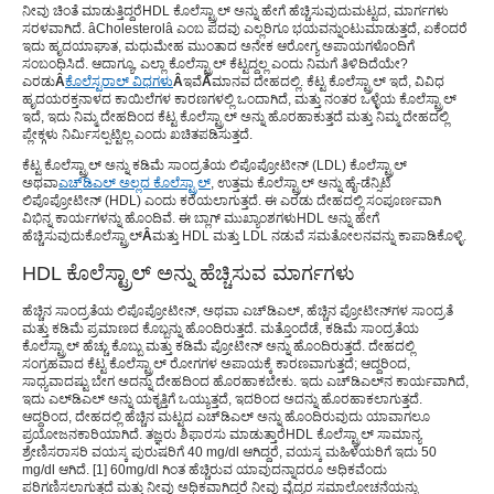
ನೀವು ಚಿಂತೆ ಮಾಡುತ್ತಿದ್ದರೆ
HDL ಕೊಲೆಸ್ಟ್ರಾಲ್ ಅನ್ನು ಹೇಗೆ ಹೆಚ್ಚಿಸುವುದು
ಮಟ್ಟದ, ಮಾರ್ಗಗಳು
ಸರಳವಾಗಿದೆ. âCholesterolâ ಎಂಬ ಪದವು ಎಲ್ಲರಿಗೂ ಭಯವನ್ನುಂಟುಮಾಡುತ್ತದೆ, ಏಕೆಂದರೆ
ಇದು ಹೃದಯಾಘಾತ, ಮಧುಮೇಹ ಮುಂತಾದ ಅನೇಕ ಆರೋಗ್ಯ ಅಪಾಯಗಳೊಂದಿಗೆ
ಸಂಬಂಧಿಸಿದೆ. ಆದಾಗ್ಯೂ, ಎಲ್ಲಾ ಕೊಲೆಸ್ಟ್ರಾಲ್ ಕೆಟ್ಟದ್ದಲ್ಲ ಎಂದು ನಿಮಗೆ ತಿಳಿದಿದೆಯೇ?
ಎರಡು
Â
ಕೊಲೆಸ್ಟರಾಲ್ ವಿಧಗಳು
Â
ಇವೆ
Â
ಮಾನವ ದೇಹದಲ್ಲಿ. ಕೆಟ್ಟ ಕೊಲೆಸ್ಟ್ರಾಲ್ ಇದೆ, ವಿವಿಧ
ಹೃದಯರಕ್ತನಾಳದ ಕಾಯಿಲೆಗಳ ಕಾರಣಗಳಲ್ಲಿ ಒಂದಾಗಿದೆ, ಮತ್ತು ನಂತರ ಒಳ್ಳೆಯ ಕೊಲೆಸ್ಟ್ರಾಲ್
ಇದೆ, ಇದು ನಿಮ್ಮ ದೇಹದಿಂದ ಕೆಟ್ಟ ಕೊಲೆಸ್ಟ್ರಾಲ್ ಅನ್ನು ಹೊರಹಾಕುತ್ತದೆ ಮತ್ತು ನಿಮ್ಮ ದೇಹದಲ್ಲಿ
ಪ್ಲೇಕ್ಗಳು ​​ನಿರ್ಮಿಸಲ್ಪಟ್ಟಿಲ್ಲ ಎಂದು ಖಚಿತಪಡಿಸುತ್ತದೆ.
ಕೆಟ್ಟ ಕೊಲೆಸ್ಟ್ರಾಲ್ ಅನ್ನು ಕಡಿಮೆ ಸಾಂದ್ರತೆಯ ಲಿಪೊಪ್ರೋಟೀನ್ (LDL) ಕೊಲೆಸ್ಟ್ರಾಲ್
ಅಥವಾ
ಎಚ್‌ಡಿಎಲ್ ಅಲ್ಲದ ಕೊಲೆಸ್ಟ್ರಾಲ್
, ಉತ್ತಮ ಕೊಲೆಸ್ಟ್ರಾಲ್ ಅನ್ನು ಹೈ-ಡೆನ್ಸಿಟಿ
ಲಿಪೊಪ್ರೋಟೀನ್ (HDL) ಎಂದು ಕರೆಯಲಾಗುತ್ತದೆ. ಈ ಎರಡು ದೇಹದಲ್ಲಿ ಸಂಪೂರ್ಣವಾಗಿ
ವಿಭಿನ್ನ ಕಾರ್ಯಗಳನ್ನು ಹೊಂದಿವೆ. ಈ ಬ್ಲಾಗ್ ಮುಖ್ಯಾಂಶಗಳು
HDL ಅನ್ನು ಹೇಗೆ
ಹೆಚ್ಚಿಸುವುದು
ಕೊಲೆಸ್ಟ್ರಾಲ್
Â
ಮತ್ತು HDL ಮತ್ತು LDL ನಡುವೆ ಸಮತೋಲನವನ್ನು ಕಾಪಾಡಿಕೊಳ್ಳಿ.
HDL ಕೊಲೆಸ್ಟ್ರಾಲ್ ಅನ್ನು ಹೆಚ್ಚಿಸುವ ಮಾರ್ಗಗಳು
ಹೆಚ್ಚಿನ ಸಾಂದ್ರತೆಯ ಲಿಪೊಪ್ರೋಟೀನ್, ಅಥವಾ ಎಚ್‌ಡಿಎಲ್, ಹೆಚ್ಚಿನ ಪ್ರೋಟೀನ್‌ಗಳ ಸಾಂದ್ರತೆ
ಮತ್ತು ಕಡಿಮೆ ಪ್ರಮಾಣದ ಕೊಬ್ಬನ್ನು ಹೊಂದಿರುತ್ತದೆ. ಮತ್ತೊಂದೆಡೆ, ಕಡಿಮೆ ಸಾಂದ್ರತೆಯ
ಕೊಲೆಸ್ಟ್ರಾಲ್ ಹೆಚ್ಚು ಕೊಬ್ಬು ಮತ್ತು ಕಡಿಮೆ ಪ್ರೋಟೀನ್ ಅನ್ನು ಹೊಂದಿರುತ್ತದೆ. ದೇಹದಲ್ಲಿ
ಸಂಗ್ರಹವಾದ ಕೆಟ್ಟ ಕೊಲೆಸ್ಟ್ರಾಲ್ ರೋಗಗಳ ಅಪಾಯಕ್ಕೆ ಕಾರಣವಾಗುತ್ತದೆ; ಆದ್ದರಿಂದ,
ಸಾಧ್ಯವಾದಷ್ಟು ಬೇಗ ಅದನ್ನು ದೇಹದಿಂದ ಹೊರಹಾಕಬೇಕು. ಇದು ಎಚ್‌ಡಿಎಲ್‌ನ ಕಾರ್ಯವಾಗಿದೆ,
ಇದು ಎಲ್‌ಡಿಎಲ್ ಅನ್ನು ಯಕೃತ್ತಿಗೆ ಒಯ್ಯುತ್ತದೆ, ಇದರಿಂದ ಅದನ್ನು ಹೊರಹಾಕಲಾಗುತ್ತದೆ.
ಆದ್ದರಿಂದ, ದೇಹದಲ್ಲಿ ಹೆಚ್ಚಿನ ಮಟ್ಟದ ಎಚ್‌ಡಿಎಲ್ ಅನ್ನು ಹೊಂದಿರುವುದು ಯಾವಾಗಲೂ
ಪ್ರಯೋಜನಕಾರಿಯಾಗಿದೆ. ತಜ್ಞರು ಶಿಫಾರಸು ಮಾಡುತ್ತಾರೆ
HDL ಕೊಲೆಸ್ಟ್ರಾಲ್ ಸಾಮಾನ್ಯ
ಶ್ರೇಣಿ
ಸರಾಸರಿ ವಯಸ್ಕ ಪುರುಷರಿಗೆ 40 mg/dl ಆಗಿದ್ದರೆ, ವಯಸ್ಕ ಮಹಿಳೆಯರಿಗೆ ಇದು 50
mg/dl ಆಗಿದೆ. [1] 60mg/dl ಗಿಂತ ಹೆಚ್ಚಿರುವ ಯಾವುದನ್ನಾದರೂ ಅಧಿಕವೆಂದು
ಪರಿಗಣಿಸಲಾಗುತ್ತದೆ ಮತ್ತು ನೀವು ಅಧಿಕವಾಗಿದ್ದರೆ ನೀವು ವೈದ್ಯರ ಸಮಾಲೋಚನೆಯನ್ನು