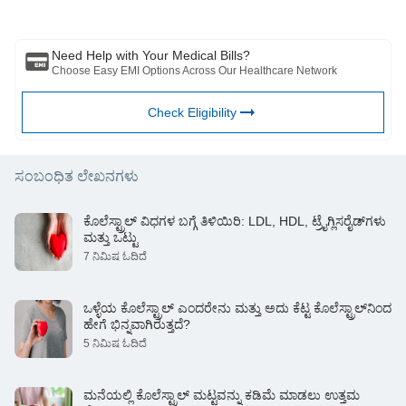
ಸ್ಥಿತಿಯನ್ನು ಮೌಲ್ಯಮಾಪನ ಮಾಡಲು ವೃತ್ತಿಪರರು. ಮೇಲಿನ ಲೇಖನವನ್ನು ಮೂಲಕ
ಪರಿಶೀಲಿಸಲಾಗಿದೆ ಯಾವುದೇ ಮಾಹಿತಿಗಾಗಿ ಯಾವುದೇ ಹಾನಿಗಳಿಗೆ ಅರ್ಹ ವೈದ್ಯರು ಮತ್ತು
BFHL ಜವಾಬ್ದಾರರಾಗಿರುವುದಿಲ್ಲ ಅಥವಾ ಯಾವುದೇ ಮೂರನೇ ವ್ಯಕ್ತಿಯಿಂದ
Need Help with Your Medical Bills?
ಒದಗಿಸಲಾದ ಸೇವೆಗಳು.
Choose Easy EMI Options Across Our Healthcare Network
Check Eligibility
ಸಂಬಂಧಿತ ಲೇಖನಗಳು
ಕೊಲೆಸ್ಟ್ರಾಲ್ ವಿಧಗಳ ಬಗ್ಗೆ ತಿಳಿಯಿರಿ: LDL, HDL, ಟ್ರೈಗ್ಲಿಸರೈಡ್‌ಗಳು
ಮತ್ತು ಒಟ್ಟು
7 ನಿಮಿಷ ಓದಿದೆ
ಒಳ್ಳೆಯ ಕೊಲೆಸ್ಟ್ರಾಲ್ ಎಂದರೇನು ಮತ್ತು ಅದು ಕೆಟ್ಟ ಕೊಲೆಸ್ಟ್ರಾಲ್‌ನಿಂದ
ಹೇಗೆ ಭಿನ್ನವಾಗಿರುತ್ತದೆ?
5 ನಿಮಿಷ ಓದಿದೆ
ಮನೆಯಲ್ಲಿ ಕೊಲೆಸ್ಟ್ರಾಲ್ ಮಟ್ಟವನ್ನು ಕಡಿಮೆ ಮಾಡಲು ಉತ್ತಮ