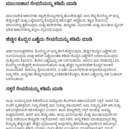
ಮಾಂಸಾಹಾರ ಸೇವನೆಯನ್ನು ಕಡಿಮೆ ಮಾಡಿ
ಮಾಂಸಭರಿತ ಆಹಾರಗಳು ಟ್ರಾನ್ಸ್ ಕೊಬ್ಬುಗಳನ್ನು ಹೊಂದಿರುತ್ತವೆ, ಅದು ಕೆಟ್ಟ ಕೊಲೆಸ್ಟ್ರಾಲ್ ಅನ್ನು
ಹೆಚ್ಚಿಸುತ್ತದೆ ಮತ್ತು ಒಳ್ಳೆಯದನ್ನು ಕೊಲ್ಲಿಯಲ್ಲಿ ಇರಿಸುತ್ತದೆ. ಆದ್ದರಿಂದ, ತಜ್ಞರ ಶಿಫಾರಸ್ಸು
ಮಾಂಸವನ್ನು ತ್ಯಜಿಸುವುದು ಮತ್ತು ತರಕಾರಿಗಳು, ಹಣ್ಣುಗಳು, ಮೀನುಗಳು ಮತ್ತು ಮುಂತಾದ ಫೈಬರ್
ಭರಿತ ಆಹಾರಗಳನ್ನು ತಿನ್ನಲು ಪ್ರಾರಂಭಿಸುವುದು.
ಹೆಚ್ಚಿನ ಕೊಬ್ಬಿನ ಎಣ್ಣೆಯ ಸೇವನೆಯನ್ನು ಕಡಿಮೆ ಮಾಡಿ
ಚರ್ಚಿಸಲಾಗುತ್ತಿದೆ
HDL ಕೊಲೆಸ್ಟ್ರಾಲ್ ಅನ್ನು ಹೇಗೆ ಹೆಚ್ಚಿಸುವುದು
, ಹೆಚ್ಚಿನ ಕೊಬ್ಬಿನ ಎಣ್ಣೆಗಳಿಂದ
ದೂರವಿರುವುದು ಮತ್ತು ಆಲಿವ್ ಎಣ್ಣೆಯಂತಹ ಕಡಿಮೆ-ಕೊಬ್ಬಿನ ಎಣ್ಣೆಗಳಿಗೆ ಬದಲಾಯಿಸುವುದು
ಮತ್ತೊಂದು ಶಿಫಾರಸು. ತೆಂಗಿನ ಎಣ್ಣೆಯನ್ನು ಸಹ ಬಳಸಬಹುದು, ಆದರೂ ಇದು ದೇಹದಲ್ಲಿ LDL
ಕೊಲೆಸ್ಟ್ರಾಲ್ ಹೆಚ್ಚಳಕ್ಕೆ ಕಾರಣವಾಗಬಹುದು ಮತ್ತು ಹೆಚ್ಚಿನ ಸ್ಯಾಚುರೇಟೆಡ್ ಕೊಬ್ಬಿನ ಅಂಶದ
ಮೂಲವಾಗಿದೆ. ಆದಾಗ್ಯೂ, ಶ್ರೀಮಂತ HDL ನ ಇತರ ಮೂಲಗಳಿಗಿಂತ ಅಗ್ಗವಾಗಿರುವುದರಿಂದ,
ನಿಮ್ಮ HDL ಮಟ್ಟಗಳು ಹೆಚ್ಚಾಗುವುದನ್ನು ಖಚಿತಪಡಿಸಿಕೊಳ್ಳಲು ತೆಂಗಿನ ಎಣ್ಣೆಯನ್ನು ಸಹ ಮಿತವಾಗಿ
ಬಳಸಬಹುದು.
ಸಕ್ಕರೆ ಸೇವನೆಯನ್ನು ಕಡಿಮೆ ಮಾಡಿ
ನಾವು ಸಾಮಾನ್ಯವಾಗಿ ಕಡೆಗಣಿಸುವ ಮತ್ತೊಂದು ಕೊಲೆಗಾರ ಆಹಾರವೆಂದರೆ ಸಕ್ಕರೆ. ಅದರ ಸಿಹಿ
ರುಚಿಗೆ ವ್ಯತಿರಿಕ್ತವಾಗಿ, ನಿಮ್ಮ ದೇಹಕ್ಕೆ ಇದು ಸಾಕಷ್ಟು ಕಹಿಯಾಗಿದೆ, ಅದು ನಿಮ್ಮನ್ನು ಫಿಟ್ ಆಗಿ ಮತ್ತು
ಆರೋಗ್ಯಕರವಾಗಿ ಇರಿಸಿಕೊಳ್ಳಲು ಬಂದಾಗ. ತಾಜಾ ಹಣ್ಣುಗಳಲ್ಲಿ ಸಕ್ಕರೆ ಅಂಶವು ಸಾಕಷ್ಟು
ಉತ್ತಮವಾಗಿದೆ, ಆದರೆ ಇದು ಹೆಚ್ಚು ಚಹಾ, ತಂಪು ಪಾನೀಯಗಳು ಮತ್ತು ಮುಂತಾದವುಗಳಿಂದ
ನೀವು ಪಡೆಯುವ ಹೆಚ್ಚುವರಿ ಸಕ್ಕರೆಯಾಗಿದೆ. ಇದು HDL ಅನ್ನು ಕಡಿಮೆ ಮಾಡುವುದಲ್ಲದೆ ಕೆಟ್ಟ
ಕೊಬ್ಬನ್ನು ಹೆಚ್ಚಿಸುತ್ತದೆ. ಹೆಚ್ಚಿನ ಪ್ರಮಾಣದಲ್ಲಿ ಅವುಗಳನ್ನು ತೆಗೆದುಕೊಳ್ಳುವುದರಿಂದ ಆರೋಗ್ಯದ
ಅಪಾಯಗಳನ್ನು ಕಡಿಮೆ ಮಾಡಲು ನೀವು ಹೆಚ್ಚಿನ ಪ್ರಯತ್ನವನ್ನು ಮಾಡಬೇಕಾಗುತ್ತದೆ. ನಿಮಗೆ