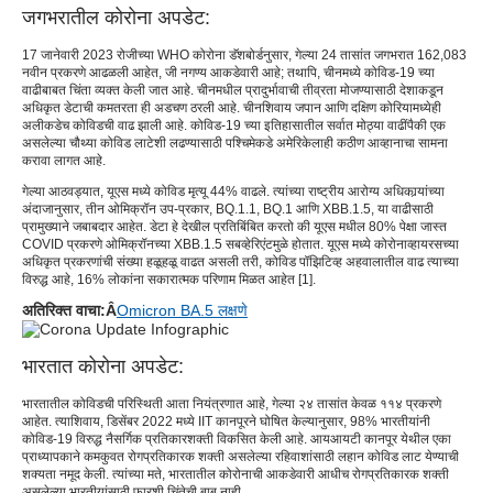
जगभरातील कोरोना अपडेट:
17 जानेवारी 2023 रोजीच्या WHO कोरोना डॅशबोर्डनुसार, गेल्या 24 तासांत जगभरात 162,083
नवीन प्रकरणे आढळली आहेत, जी नगण्य आकडेवारी आहे; तथापि, चीनमध्ये कोविड-19 च्या
वाढीबाबत चिंता व्यक्त केली जात आहे. चीनमधील प्रादुर्भावाची तीव्रता मोजण्यासाठी देशाकडून
अधिकृत डेटाची कमतरता ही अडचण ठरली आहे. चीनशिवाय जपान आणि दक्षिण कोरियामध्येही
अलीकडेच कोविडची वाढ झाली आहे. कोविड-19 च्या इतिहासातील सर्वात मोठ्या वाढींपैकी एक
असलेल्या चौथ्या कोविड लाटेशी लढण्यासाठी पश्चिमेकडे अमेरिकेलाही कठीण आव्हानाचा सामना
करावा लागत आहे.
गेल्या आठवड्यात, यूएस मध्ये कोविड मृत्यू 44% वाढले. त्यांच्या राष्ट्रीय आरोग्य अधिकार्‍यांच्या
अंदाजानुसार, तीन ओमिक्रॉन उप-प्रकार, BQ.1.1, BQ.1 आणि XBB.1.5, या वाढीसाठी
प्रामुख्याने जबाबदार आहेत. डेटा हे देखील प्रतिबिंबित करतो की यूएस मधील 80% पेक्षा जास्त
COVID प्रकरणे ओमिक्रॉनच्या XBB.1.5 सबव्हेरिएंटमुळे होतात. यूएस मध्ये कोरोनाव्हायरसच्या
अधिकृत प्रकरणांची संख्या हळूहळू वाढत असली तरी, कोविड पॉझिटिव्ह अहवालातील वाढ त्याच्या
विरुद्ध आहे, 16% लोकांना सकारात्मक परिणाम मिळत आहेत [1].
अतिरिक्त वाचा:Â
Omicron BA.5 लक्षणे
भारतात कोरोना अपडेट:
भारतातील कोविडची परिस्थिती आता नियंत्रणात आहे, गेल्या २४ तासांत केवळ ११४ प्रकरणे
आहेत. त्याशिवाय, डिसेंबर 2022 मध्ये IIT कानपूरने घोषित केल्यानुसार, 98% भारतीयांनी
कोविड-19 विरुद्ध नैसर्गिक प्रतिकारशक्ती विकसित केली आहे. आयआयटी कानपूर येथील एका
प्राध्यापकाने कमकुवत रोगप्रतिकारक शक्ती असलेल्या रहिवाशांसाठी लहान कोविड लाट येण्याची
शक्यता नमूद केली. त्यांच्या मते, भारतातील कोरोनाची आकडेवारी आधीच रोगप्रतिकारक शक्ती
असलेल्या भारतीयांसाठी फारशी चिंतेची बाब नाही.