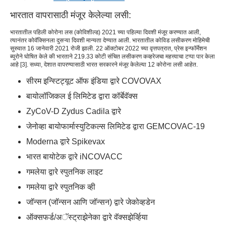
भारतात वापरासाठी मंजूर केलेल्या लसी:
भारतातील पहिली कोरोना लस (कोविशील्ड) 2021 च्या पहिल्या दिवशी मंजूर करण्यात आली,
त्यानंतर कोवॅक्सिनला दुसऱ्या दिवशी मान्यता देण्यात आली. भारतातील कोविड लसीकरण मोहिमेची
सुरुवात 16 जानेवारी 2021 रोजी झाली. 22 ऑक्टोबर 2022 च्या वृत्तपत्रात, प्रेस इन्फॉर्मेशन
ब्युरोने घोषित केले की भारताने 219.33 कोटी संचित लसीकरण कव्हरेजचा महत्त्वाचा टप्पा पार केला
आहे [3]. सध्या, देशात वापरण्यासाठी भारत सरकारने मंजूर केलेल्या 12 कोरोना लसी आहेत.
सीरम इन्स्टिट्यूट ऑफ इंडिया द्वारे COVOVAX
बायोलॉजिकल ई लिमिटेड द्वारा कॉर्बेवॅक्स
ZyCoV-D Zydus Cadila द्वारे
जेनोव्हा बायोफार्मास्युटिकल्स लिमिटेड द्वारा GEMCOVAC-19
Moderna द्वारे Spikevax
भारत बायोटेक द्वारे iNCOVACC
गमलेया द्वारे स्पुतनिक लाइट
गमलेया द्वारे स्पुतनिक व्ही
जॉन्सन (जॉन्सन आणि जॉन्सन) द्वारे जेकोव्हडेन
ऑक्सफर्ड/अॅस्ट्राझेनेका द्वारे वॅक्सझेर्व्हिया