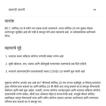
सामग्री सारणी
सारांश
जगभरातील कोरोना अपडेट:
BF.7, कोविड-19 चे नवीन रूप ठळक बनले असल्याने, भारत कोविड-19 च्या दुसर्‍या मोठ्या
लाटेपासून सुरक्षित आहे की नाही हे समजून घेणे आता महत्त्वाचे आहे. या सर्वसमावेशक ब्लॉगमध्ये
भारतात कोरोना अपडेट:
शोधा.
भारतातील चौथ्या कोविड वेव्हची चिन्हे:
महत्वाचे मुद्दे
BF.7, कोरोनाव्हायरसचे नवीन प्रकार:
भारतात सध्या सक्रिय कोरोना रुग्णांची संख्या नगण्य आहे
भारतातील कोरोना इतर प्रकार अपडेट
तुम्ही खोकला, ताप, थकवा आणि डोकेदुखी यासारख्या लक्षणांकडे लक्ष दिले पाहिजे
भारतात वापरासाठी मंजूर केलेल्या लसी:
भारताने आंतरराष्ट्रीय प्रवाशांसाठी जलद COVID-19 चाचणी सुरू केली आहे
भारत सरकारने कोणतीही नवीनतम सूचना जारी केली आहे का?
तुम्हाला कोरोना अपडेट हवा आहे का? चीनमध्ये कोविड-19 च्या ताज्या वाढीमुळे, हा विषाणू भारतावर
वारंवार विचारले जाणारे प्रश्न
पुन्हा परिणाम करू शकतो का आणि कोविड-19 ची चौथी लाट बनवू शकतो का हे समजून घेण्यासाठी
संशोधन आणि चर्चा सुरू आहेत. तथापि, ताज्या कोरोना अपडेटनुसार आणि भारतात सक्रिय कोरोना
प्रकरणांची नगण्य संख्या, चौथी लाट धोक्यात येईल हे फारच वेगळे आहे. त्यामुळे चौथ्या कोविड
लहरीबद्दल जाणून घेण्यासाठी वाचा आणि नवीन कोरोना प्रकार आपल्या आरोग्यावर आणि जगण्यावर
परिणाम करू शकतो का ते समजून घ्या.