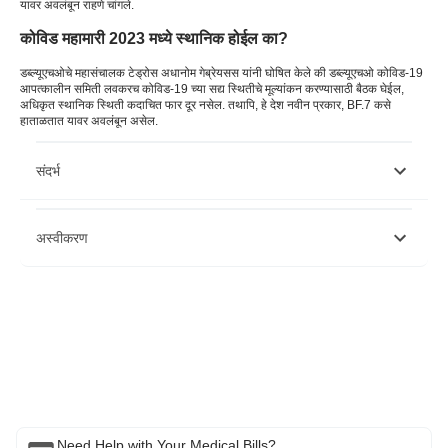
यावर अवलंबून राहणे चांगले.
कोविड महामारी 2023 मध्ये स्थानिक होईल का?
डब्ल्यूएचओचे महासंचालक टेड्रोस अधानोम गेब्रेयसस यांनी घोषित केले की डब्ल्यूएचओ कोविड-19
आपत्कालीन समिती लवकरच कोविड-19 च्या सद्य स्थितीचे मूल्यांकन करण्यासाठी बैठक घेईल,
अधिकृत स्थानिक स्थिती कदाचित फार दूर नसेल. तथापि, हे देश नवीन प्रकार, BF.7 कसे
हाताळतात यावर अवलंबून असेल.
संदर्भ
https://www.theguardian.com/world/2023/jan/15/covid-19-
अस्वीकरण
coronavirus-us-surge-complacency
https://www.dnaindia.com/india/report-covid-4th-wave-to-hit-
india-iit-professor-s-take-on-whether-we-should-be-scared-of-
bf7-variant-3012594
कृपया लक्षात घ्या की हा लेख केवळ माहितीच्या उद्देशाने आहे आणि बजाज फिनसर्व्ह हेल्थ
https://pib.gov.in/newsite/pmreleases.aspx?mincode=31
लिमिटेड (“BFHL”) कोणतीही जबाबदारी घेत नाही लेखक/समीक्षक/प्रवर्तकाने व्यक्त केलेले/
https://www.thelancet.com/journals/laninf/article/PIIS1473-
दिलेले विचार/सल्ला/माहिती. हा लेख कोणत्याही वैद्यकीय सल्ल्याचा पर्याय म्हणून विचारात घेऊ
3099(22)00320-6/fulltext
नये, निदान किंवा उपचार. नेहमी तुमच्या विश्वासू डॉक्टर/पात्र आरोग्य सेवेचा सल्ला घ्या
आपल्या वैद्यकीय स्थितीचे मूल्यांकन करण्यासाठी व्यावसायिक. वरील लेखाचे पुनरावलोकन
कोणत्याही माहितीसाठी किंवा कोणत्याही नुकसानीसाठी पात्र डॉक्टर आणि BFHL जबाबदार
नाहीत कोणत्याही तृतीय पक्षाद्वारे प्रदान केलेल्या सेवा.
Need Help with Your Medical Bills?