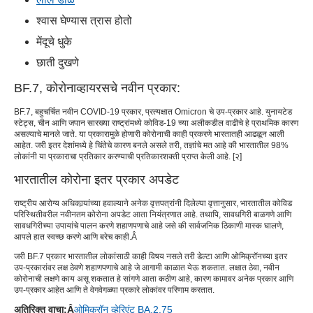
श्वास घेण्यास त्रास होतो
मेंदूचे धुके
छाती दुखणे
BF.7, कोरोनाव्हायरसचे नवीन प्रकार:
BF.7, बहुचर्चित नवीन COVID-19 प्रकार, प्रत्यक्षात Omicron चे उप-प्रकार आहे. युनायटेड
स्टेट्स, चीन आणि जपान सारख्या राष्ट्रांमध्ये कोविड-19 च्या अलीकडील वाढीचे हे प्राथमिक कारण
असल्याचे मानले जाते. या प्रकारामुळे होणारी कोरोनाची काही प्रकरणे भारतातही आढळून आली
आहेत. जरी इतर देशांमध्ये हे चिंतेचे कारण बनले असले तरी, तज्ञांचे मत आहे की भारतातील 98%
लोकांनी या प्रकाराचा प्रतिकार करण्याची प्रतिकारशक्ती प्राप्त केली आहे. [२]
भारतातील कोरोना इतर प्रकार अपडेट
राष्ट्रीय आरोग्य अधिकार्‍यांच्या हवाल्याने अनेक वृत्तपत्रांनी दिलेल्या वृत्तानुसार, भारतातील कोविड
परिस्थितीवरील नवीनतम कोरोना अपडेट आता नियंत्रणात आहे. तथापि, सावधगिरी बाळगणे आणि
सावधगिरीच्या उपायांचे पालन करणे शहाणपणाचे आहे जसे की सार्वजनिक ठिकाणी मास्क घालणे,
आपले हात स्वच्छ करणे आणि बरेच काही.Â
जरी BF.7 प्रकार भारतातील लोकांसाठी काही विषय नसले तरी डेल्टा आणि ओमिक्रॉनच्या इतर
उप-प्रकारांवर लक्ष ठेवणे शहाणपणाचे आहे जे आगामी काळात येऊ शकतात. लक्षात ठेवा, नवीन
कोरोनाची लक्षणे काय असू शकतात हे सांगणे आता कठीण आहे, कारण कामावर अनेक प्रकार आणि
उप-प्रकार आहेत आणि ते वेगवेगळ्या प्रकारे लोकांवर परिणाम करतात.
अतिरिक्त वाचा:Â
ओमिक्रॉन व्हेरिएंट BA.2.75