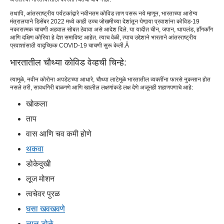
तथापि, आंतरराष्ट्रीय पर्यटकांद्वारे नवीनतम कोविड ताण पसरू नये म्हणून, भारताच्या आरोग्य
मंत्रालयाने डिसेंबर 2022 मध्ये काही उच्च जोखमीच्या देशांतून येणार्‍या प्रवाशांना कोविड-19
नकारात्मक चाचणी अहवाल सोबत ठेवावा असे आदेश दिले. या यादीत चीन, जपान, थायलंड, हाँगकाँग
आणि दक्षिण कोरिया हे देश समाविष्ट आहेत. त्याच वेळी, त्याच उद्देशाने भारताने आंतरराष्ट्रीय
प्रवाशांसाठी यादृच्छिक COVID-19 चाचणी सुरू केली.Â
भारतातील चौथ्या कोविड वेव्हची चिन्हे:
त्यामुळे, नवीन कोरोना अपडेटच्या आधारे, चौथ्या लाटेमुळे भारतातील व्यक्तींना फारसे नुकसान होत
नसले तरी, सावधगिरी बाळगणे आणि खालील लक्षणांकडे लक्ष देणे अजूनही शहाणपणाचे आहे:
खोकला
ताप
वास आणि चव कमी होणे
थकवा
डोकेदुखी
लूज मोशन
त्वचेवर पुरळ
घसा खवखवणे
लाल डोळे