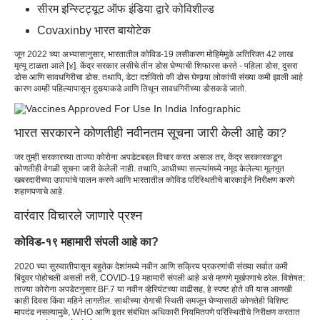
सीरम इन्स्टिट्यूट ऑफ इंडिया द्वारे कोविशील्ड
Covaxinby भारत बायोटेक
जून 2022 च्या अभ्यासानुसार, भारतातील कोविड-19 लसीकरण मोहिमेमुळे अतिरिक्त 42 लाख
मृत्यू टाळता आले [४]. केंद्र सरकार लसीचे तीन डोस घेण्याची शिफारस करते - पहिला डोस, दुसरा
डोस आणि सावधगिरीचा डोस. तथापि, डेटा दर्शवितो की डोस घेणार्‍या लोकांची संख्या कमी झाली आहे
कारण आम्ही पहिल्यापासून दुसर्‍याकडे आणि तिथून सावधगिरीच्या डोसकडे जातो.
भारत सरकारने कोणतीही नवीनतम सूचना जारी केली आहे का?
जर तुम्ही सरकारच्या ताज्या कोरोना अपडेटबद्दल विचार करत असाल तर, केंद्र सरकारकडून
कोणतीही वेगळी सूचना जारी केलेली नाही. तथापि, आधीच्या सल्ल्यांमध्ये नमूद केलेल्या मूलभूत
खबरदारीच्या उपायांचे पालन करणे आणि भारतातील कोविड परिस्थितीचे बारकाईने निरीक्षण करणे
शहाणपणाचे आहे.
वारंवार विचारले जाणारे प्रश्न
कोविड-१९ महामारी संपली आहे का?
2020 च्या सुरुवातीपासून बहुतेक देशांमध्ये नवीन आणि सक्रिय प्रकरणांची संख्या सर्वात कमी
बिंदूवर पोहोचली असली तरी, COVID-19 महामारी संपली आहे असे म्हणणे मूर्खपणाचे ठरेल. विशेषत:
ताज्या कोरोना अपडेटनुसार BF.7 या नवीन व्हेरियंटच्या वाढीसह, हे स्पष्ट होते की यास आणखी
काही दिवस किंवा महिने लागतील. साथीच्या रोगाची स्थिती समजून घेण्यासाठी कोणतेही विशिष्ट
मापदंड नसल्यामुळे, WHO आणि इतर संबंधित अधिकारी नियमितपणे परिस्थितीचे निरीक्षण करतात