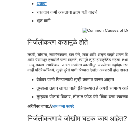
थकवा
रक्तदाब कमी असताना हृदय गती वाढणे
भूक कमी
निर्जलीकरण कशामुळे होते
लघवी, शौचास, श्वासोच्छवास, घाम येणे, लाळ आणि अश्रू याद्वारे आपण दिवस
आणि पेयांमधून हरवलेले पाणी बदलते, त्यामुळे तुम्ही हायड्रेटेड राहता. तथा
गमावू शकता. त्याशिवाय, जास्त लघवीला कारणीभूत असलेल्या मधुमेहासारख्या
काही परिस्थितींमध्ये, तुम्ही पुरेसे पाणी पिण्यास देखील अयशस्वी होऊ शकत
वेळेवर पाणी पिण्यासाठी तुम्ही कामात व्यस्त आहात
तुम्हाला तहान लागत नाही (हिवाळ्यात हे अगदी सामान्य आह
तुम्हाला पोटाचे विकार, तोंडात फोड येणे किंवा घसा खवख
अतिरिक्त वाचा:Â
आम पन्ना फायदे
निर्जलीकरणाचे जोखीम घटक काय आहेत?