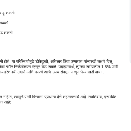
 वाढू शकतो
 कोणता आहे?
ऊ शकतो
जाऊ शकतो
 कमी होते. या परिस्थितीमुळे डोकेदुखी, अतिसार किंवा उष्माघात यांसारखी लक्षणे दिसू
ंवा गंभीर निर्जलीकरण म्हणून येऊ शकते. उदाहरणार्थ, तुमच्या शरीरातील 1.5% पाणी
यड्रेशनची लक्षणे आणि कारणे आणि उपचारांबद्दल जाणून घेण्यासाठी वाचा..
 नाहीत, त्यामुळे पाणी पिण्याला प्राधान्य देणे शहाणपणाचे आहे. त्याशिवाय, प्रभावित
नजर आहे: