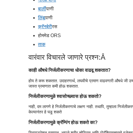
बार्ली
पाणी
लिंबू
पाणी
क्रॅनबेरी
रस
होममेड ORS
ताक
वारंवार विचारले जाणारे प्रश्न:Â
काही औषधे निर्जलीकरणाचा धोका वाढवू शकतात?
होय ते करू शकतात. उदाहरणार्थ, लघवीचे प्रमाण वाढवणारी औषधे जी उच्
जास्त प्रमाणात कमी होऊ शकतात.
निर्जलीकरणामुळे श्वासोच्छवास होऊ शकतो?
नाही, दम लागणे हे निर्जलीकरणाचे लक्षण नाही. तथापि, तुम्हाला निर्जल
केल्यानंतर हे घडू शकते
निर्जलीकरणामुळे क्रॅम्पिंग होऊ शकते का?
डिहायड्रेशन दरम्यान, आपले शरीर सोडियम आणि पोटॅशियमसारखे इलेक्ट्रोलाइ