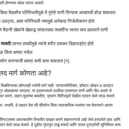
िती होण्याचा धोका जास्त असतो:
 किंवा वैद्यकीय परिस्थितीमुळे ते पुरेसे पाणी पिण्यास अयशस्वी होऊ शकतात
उलट्या, अशा परिस्थिती ज्यामुळे अनेकदा निर्जलीकरण होते
ानी खेळांचे खेळाडू यांसारख्या व्यक्तींना जास्त घाम आल्याने पाणी
्यक्ती:
जास्त लघवीमुळे त्यांचे शरीर लवकर डिहायड्रेट होते
च्छा किंवा क्षमता नसेल
िर्माण करण्याची क्षमता कमी करू शकतात [१]
लद मार्ग कोणता आहे?
 मिळविण्याचा कोणताही पर्यायी मार्ग नाही. पाण्याव्यतिरिक्त, डॉक्टर ओव्हर-द-काउंटर
 ओळखल्या जाणार्‍या, या द्रावणामध्ये ठराविक प्रमाणात पाणी आणि मीठ असते जे
दत करते. लहान मुलांच्या बाबतीत, द्रावण सिरिंजद्वारे देखील प्रदान केले जाऊ शकते.
तात. तथापि, हे लक्षात ठेवा की शीतपेय किंवा व्यावसायिक फळांचा रस घेतल्याने आराम
ना हॉस्पिटलच्या आपत्कालीन स्थितीत दाखल करणे शहाणपणाचे आहे जेथे हरवलेले द्रव आणि
दान केले जाऊ शकते. हे पुढील गुंतागुंत टाळू शकते आणि जलद पुनर्प्राप्ती सुनिश्चित करू