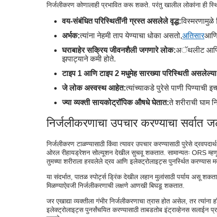
निर्जलीकरण कोणालाही प्रभावित करू शकते. परंतु खालील लोकांना ही स्थ
वय-संबंधित परिस्थितींनी ग्रस्त असलेले वृद्ध:
विस्मरणामुळे
अर्भक:
त्यांना नेहमी ताप येण्याचा धोका असतो,
अतिसार
आणि 
घराबाहेर सक्रिय जीवनशैली जगणारे लोक:
अॅथलीट आणि मैद
झपाट्याने कमी होते.
टाइप 1 आणि टाइप 2 मधुमेह सारख्या परिस्थिती असलेल्या व
जे लोक अस्वस्थ आहेत:
त्यांच्याकडे पुरेसे पाणी पिण्याची इ
ज्या व्यक्ती सायकोट्रॉपिक औषधे घेतात:
ते शरीराची घाम न
निर्जलीकरणाचा उपचार करण्याचा सर्वात ज
निर्जलीकरण टाळण्यासाठी किंवा त्यावर उपचार करण्यासाठी पुरेसे द्रवपदार्थ
ओरल रीहायड्रेशन सोल्यूशन देखील सुचवू शकतात. सामान्यतः ORS म्हणून
तुमच्या शरीराला हरवलेले द्रव आणि इलेक्ट्रोलाइट्स पुनर्स्थित करण्यास म
या संदर्भात, पातळ स्पोर्ट्स ड्रिंक देखील लहान मुलांसाठी पर्याय असू शक
मिळण्याऐवजी निर्जलीकरणाची लक्षणे आणखी बिघडू शकतात.
जर एखाद्या व्यक्तीला गंभीर निर्जलीकरणाचा त्रास होत असेल, तर त्यां
इलेक्ट्रोलाइट्स पुनर्संचयित करण्यासाठी ताबडतोब इंट्राव्हेनस सलाईन प्र