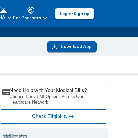
Login/Sign up
HA
For Partners
Download App
Need Help with Your Medical Bills?
Choose Easy EMI Options Across Our
Healthcare Network
Check Eligibility
संबंधित लेख