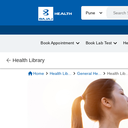
Pune
Book Appointment
Book Lab Test
He
Health Library
Home
Health Lib
...
General He
...
Health Lib
..