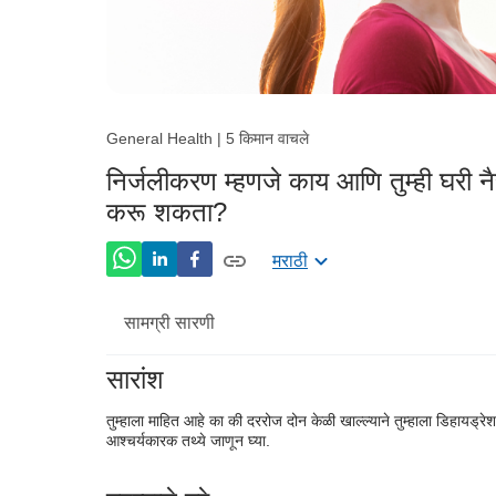
General Health | 5 किमान वाचले
निर्जलीकरण म्हणजे काय आणि तुम्ही घरी नै
करू शकता?
मराठी
सामग्री सारणी
सारांश
निर्जलीकरण म्हणजे काय?
तुम्हाला माहित आहे का की दररोज दोन केळी खाल्ल्याने तुम्हाला डिहायड्
निर्जलीकरणाची सामान्य चिन्हे
आश्चर्यकारक तथ्ये जाणून घ्या.
निर्जलीकरण कशामुळे होते