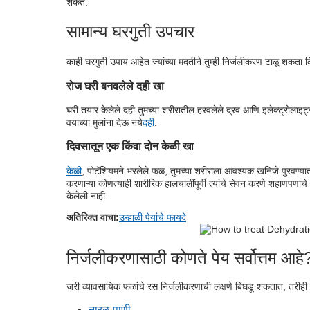
शकते.
सामान्य घरगुती उपचार
काही घरगुती उपाय आहेत ज्यांच्या मदतीने तुम्ही निर्जलीकरण टाळू शकता 
रोज घरी बनवलेले दही खा
घरी तयार केलेले दही तुमच्या शरीरातील हरवलेले द्रव आणि इलेक्ट्रोलाइट्स प
वयाच्या मुलांना देऊ नये
दही
.
दिवसातून एक किंवा दोन केळी खा
केळी
, पोटॅशियमने भरलेले फळ, तुमच्या शरीराला आवश्यक खनिजे पुरवण्यातही 
करणाऱ्या कोणत्याही शारीरिक हालचालींपूर्वी त्यांचे सेवन करणे शहाणपणाचे 
केलेली नाही.
अतिरिक्त वाचा:
उन्हाळी पेयांचे फायदे
निर्जलीकरणासाठी कोणते पेय सर्वोत्तम आहे
जरी व्यावसायिक फळांचे रस निर्जलीकरणाची लक्षणे बिघडू शकतात, तरीही तु
नारळ पाणी