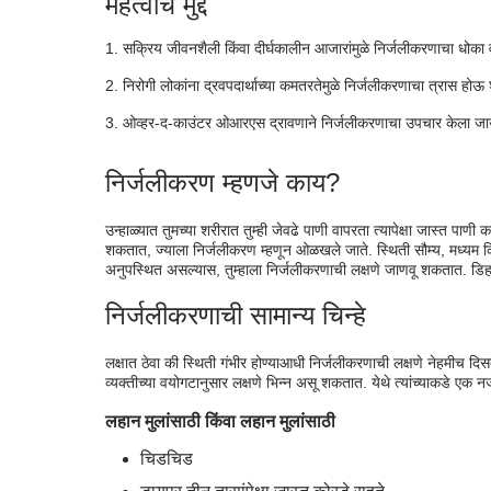
महत्वाचे मुद्दे
निर्जलीकरणाचे जोखीम घटक काय आहेत?
सक्रिय जीवनशैली किंवा दीर्घकालीन आजारांमुळे निर्जलीकरणाचा धोका
निर्जलीकरणाचा उपचार करण्याचा सर्वात जलद मार्ग
निरोगी लोकांना द्रवपदार्थाच्या कमतरतेमुळे निर्जलीकरणाचा त्रास हो
सामान्य घरगुती उपचार
ओव्हर-द-काउंटर ओआरएस द्रावणाने निर्जलीकरणाचा उपचार केला 
निर्जलीकरणासाठी कोणते पेय सर्वोत्तम आहे?
वारंवार विचारले जाणारे प्रश्न:Â
निर्जलीकरण म्हणजे काय?
उन्हाळ्यात तुमच्या शरीरात तुम्ही जेवढे पाणी वापरता त्यापेक्षा जास्त पाणी
शकतात, ज्याला निर्जलीकरण म्हणून ओळखले जाते. स्थिती सौम्य, मध्यम कि
अनुपस्थित असल्यास, तुम्हाला निर्जलीकरणाची लक्षणे जाणवू शकतात. डिहा
निर्जलीकरणाची सामान्य चिन्हे
लक्षात ठेवा की स्थिती गंभीर होण्याआधी निर्जलीकरणाची लक्षणे नेहमीच दिसत
व्यक्तीच्या वयोगटानुसार लक्षणे भिन्न असू शकतात. येथे त्यांच्याकडे एक 
लहान मुलांसाठी किंवा लहान मुलांसाठी
चिडचिड