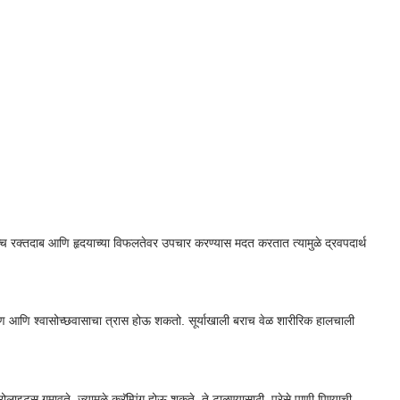
च रक्तदाब आणि हृदयाच्या विफलतेवर उपचार करण्यास मदत करतात त्यामुळे द्रवपदार्थ
ीकरण आणि श्वासोच्छवासाचा त्रास होऊ शकतो. सूर्याखाली बराच वेळ शारीरिक हालचाली
ट्स गमावते, ज्यामुळे क्रॅम्पिंग होऊ शकते. ते टाळण्यासाठी, पुरेसे पाणी पिण्याची