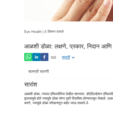
Eye Health | 5 किमान वाचले
आळशी डोळा: लक्षणे, प्रकार, निदान आणि
मराठी
सामग्री सारणी
सारांश
आळशी डोळा कारणे
आळशी डोळा
, ज्याला एम्ब्लियोपिया देखील म्हणतात. डी
एप्रिव्हेशन एम्ब्लि
आळशी डोळ्याची लक्षणे
झाल्यामुळे होते ज्यामुळे डोळा योग्य दृष्टी विकसित होण्यापासून रोखतो. ए
आळ
करणे, ज्यामुळे डोळा संरेखनातून बाहेर जाऊ शकतो.
Â
आळशी डोळ्याचे विविध प्रकार