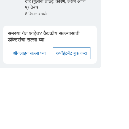
दाह (गुलाबी डोळे): कारणे, लक्षणे आणि
प्रतिबंध
8 किमान वाचले
समस्या येत आहेत? वैद्यकीय सल्ल्यासाठी
डॉक्टरांचा सल्ला घ्या
ऑनलाइन सल्ला घ्या
अपॉइंटमेंट बुक करा