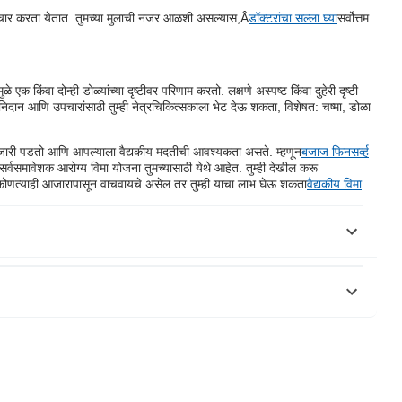
ून उपचार करता येतात. तुमच्या मुलाची नजर आळशी असल्यास,Â
डॉक्टरांचा सल्ला घ्या
सर्वोत्तम
े एक किंवा दोन्ही डोळ्यांच्या दृष्टीवर परिणाम करतो. लक्षणे अस्पष्ट किंवा दुहेरी दृष्टी
 आणि उपचारांसाठी तुम्ही नेत्रचिकित्सकाला भेट देऊ शकता, विशेषत: चष्मा, डोळा
 आजारी पडतो आणि आपल्याला वैद्यकीय मदतीची आवश्यकता असते. म्हणून
बजाज फिनसर्व्ह
्वसमावेशक आरोग्य विमा योजना तुमच्यासाठी येथे आहेत. तुम्ही देखील करू
ा कोणत्याही आजारापासून वाचवायचे असेल तर तुम्ही याचा लाभ घेऊ शकता
वैद्यकीय विमा
.
ons/eyes-and-vision/lazy-eye/causes.html
rders/strabismus/
जाज फिनसर्व्ह हेल्थ लिमिटेड (“BFHL”) कोणतीही जबाबदारी घेत नाही लेखक/समीक्षक/
ी वैद्यकीय सल्ल्याचा पर्याय म्हणून विचारात घेऊ नये, निदान किंवा उपचार. नेहमी
यकीय स्थितीचे मूल्यांकन करण्यासाठी व्यावसायिक. वरील लेखाचे पुनरावलोकन कोणत्याही
दार नाहीत कोणत्याही तृतीय पक्षाद्वारे प्रदान केलेल्या सेवा.