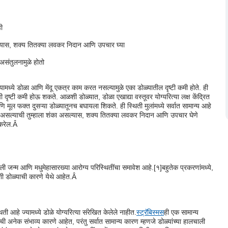
ी
ल्यास, शक्य तितक्या लवकर निदान आणि उपचार घ्या
 असंतुलनामुळे होतो
ामध्ये डोळा आणि मेंदू एकत्र काम करत नसल्यामुळे एका डोळ्यातील दृष्टी कमी होते. ही
ष्टी कमी होऊ शकते. आळशी डोळ्यात, डोळा एखाद्या वस्तूवर योग्यरित्या लक्ष केंद्रित
ि मूल फक्त दुसऱ्या डोळ्यातूनच बघायला शिकते. ही स्थिती मुलांमध्ये सर्वात सामान्य आहे
 असल्याची तुम्हाला शंका असल्यास, शक्य तितक्या लवकर निदान आणि उपचार घेणे
 करेल.Â
ी जन्म आणि मधुमेहासारख्या आरोग्य परिस्थितींचा समावेश आहे.
[१]
बहुतेक प्रकरणांमध्ये,
शी डोळ्याची कारणे येथे आहेत.Â
ी आहे ज्यामध्ये डोळे योग्यरित्या संरेखित केलेले नाहीत.
स्ट्रॅबिस्मस
ही एक सामान्य
ी अनेक संभाव्य कारणे आहेत, परंतु सर्वात सामान्य कारण म्हणजे डोळ्यांच्या हालचाली