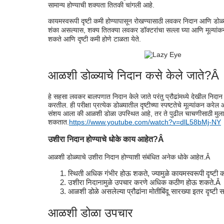
सामान्य होण्याची शक्यता तितकी चांगली आहे.
कायमस्वरूपी दृष्टी कमी होण्यापासून रोखण्यासाठी लवकर निदान आणि डोळ्
शंका असल्यास, शक्य तितक्या लवकर डॉक्टरांचा सल्ला घ्या आणि मूल्या
शकते आणि दृष्टी कमी होणे टाळता येते.
आळशी डोळ्याचे निदान कसे केले जाते?Â
हे सहसा लवकर बालपणात निदान केले जाते परंतु प्रौढांमध्ये देखील निदान
करतील. ही परीक्षा प्रत्येक डोळ्यातील दृष्टीच्या स्पष्टतेचे मूल्यांकन कर
संशय आला की आळशी डोळा उपस्थित आहे, तर ते पुढील चाचणीसाठी मुलाला 
शकतात.
https://www.youtube.com/watch?v=dlL58bMj-NY
उशीरा निदान होण्याचे धोके काय आहेत?Â
आळशी डोळ्याचे उशीरा निदान होण्याशी संबंधित अनेक धोके आहेत.Â
स्थिती अधिक गंभीर होऊ शकते, ज्यामुळे कायमस्वरूपी दृष्टी 
उशीरा निदानामुळे उपचार करणे अधिक कठीण होऊ शकते.Â
आळशी डोळे असलेल्या प्रौढांना मोतीबिंदू सारख्या इतर दृष्टी 
आळशी डोळा उपचार