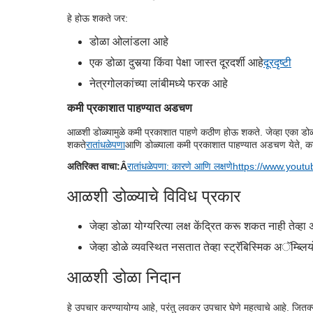
हे होऊ शकते जर:
डोळा ओलांडला आहे
एक डोळा दुसर्‍या किंवा पेक्षा जास्त दूरदर्शी आहे
दूरदृष्टी
नेत्रगोलकांच्या लांबीमध्ये फरक आहे
कमी प्रकाशात पाहण्यात अडचण
आळशी डोळ्यामुळे कमी प्रकाशात पाहणे कठीण होऊ शकते. जेव्हा एका डोळ्यातील
शकते
रातांधळेपणा
आणि डोळ्याला कमी प्रकाशात पाहण्यात अडचण येते, का
अतिरिक्त वाचा:Â
रातांधळेपणा: कारणे आणि लक्षणे
https://www.yout
आळशी डोळ्याचे विविध प्रकार
जेव्हा डोळा योग्यरित्या लक्ष केंद्रित करू शकत नाही तेव्हा
जेव्हा डोळे व्यवस्थित नसतात तेव्हा स्ट्रॅबिस्मिक अॅम्ब्लि
आळशी डोळा निदान
हे उपचार करण्यायोग्य आहे, परंतु लवकर उपचार घेणे महत्वाचे आहे. जि