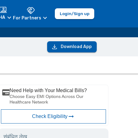
Login/Sign up
HA
For Partners
Download App
Need Help with Your Medical Bills?
Choose Easy EMI Options Across Our
Healthcare Network
Check Eligibility
संबंधित लेख