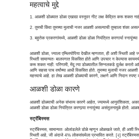
आळशी डोळा निदान
महत्वाचे मुद्दे
आळशी डोळ्याचे निदान कसे केले जाते?Â
आळशी डोळ्यात डोळा एखाद्या वस्तूवर नीट लक्ष केंद्रित करू शकत नाह
आळशी डोळा उपचार
तुमची किंवा तुमच्या मुलाची नजर आळशी असल्याची तुम्हाला शंका अस
बहुतेक प्रकरणांमध्ये, आळशी डोळा डोळा नियंत्रित करणार्या स्नायूंच्या
आळशी डोळा, ज्याला एम्ब्लियोपिया देखील म्हणतात, ही अशी स्थिती आहे ज्य
स्थिती सामान्यतः बालपणात विकसित होते आणि उपचार न केल्यास कायमची दृ
करू शकत नाही. परिणामी, मेंदू त्या डोळ्यातील सिग्नलकडे दुर्लक्ष करतो आण
आणि सहसा पाच वर्षांच्या आधी विकसित होते. तुमच्या मुलाची नजर आळशी
महत्त्वाचे आहे. हा लेख आळशी डोळ्याची कारणे, लक्षणे आणि निदान स्पष्ट
आळशी डोळा कारणे
आळशी डोळ्याची अनेक संभाव्य कारणे आहेत, ज्यामध्ये आनुवंशिकता, अकाल
आळशी डोळा डोळा नियंत्रित करणार्‍या स्नायूंच्या असंतुलनामुळे होतो. आळ
स्ट्रॅबिस्मस
स्ट्रॅबिस्मस, सामान्यतः ओलांडलेले डोळे म्हणून ओळखले जाते, ही अशी स्थित
स्थिती आहे, जी अंदाजे 4% लोकसंख्येला प्रभावित करते. [२] स्ट्रॅबिस्मसच