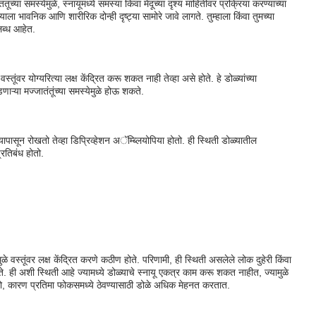
ंतूंच्या समस्येमुळे, स्नायूंमध्ये समस्या किंवा मेंदूच्या दृश्य माहितीवर प्रक्रिया करण्याच्या
ा भावनिक आणि शारीरिक दोन्ही दृष्ट्या सामोरे जावे लागते. तुम्हाला किंवा तुमच्या
ब्ध आहेत.
तूंवर योग्यरित्या लक्ष केंद्रित करू शकत नाही तेव्हा असे होते. हे डोळ्यांच्या
ऱ्या मज्जातंतूंच्या समस्येमुळे होऊ शकते.
यापासून रोखतो तेव्हा डिप्रिव्हेशन अॅम्ब्लियोपिया होतो. ही स्थिती डोळ्यातील
्रतिबंध होतो.
 वस्तूंवर लक्ष केंद्रित करणे कठीण होते. परिणामी, ही स्थिती असलेले लोक दुहेरी किंवा
कते. ही अशी स्थिती आहे ज्यामध्ये डोळ्याचे स्नायू एकत्र काम करू शकत नाहीत, ज्यामुळे
ो, कारण प्रतिमा फोकसमध्ये ठेवण्यासाठी डोळे अधिक मेहनत करतात.