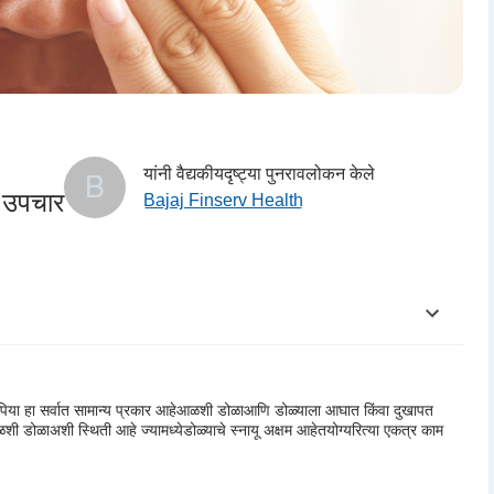
यांनी वैद्यकीयदृष्ट्या पुनरावलोकन केले
B
 उपचार
Bajaj Finserv Health
योपिया हा सर्वात सामान्य प्रकार आहे
आळशी डोळा
आणि डोळ्याला आघात किंवा दुखापत
शी डोळा
अशी स्थिती आहे ज्यामध्ये
डोळ्याचे स्नायू अक्षम आहेत
योग्यरित्या एकत्र काम