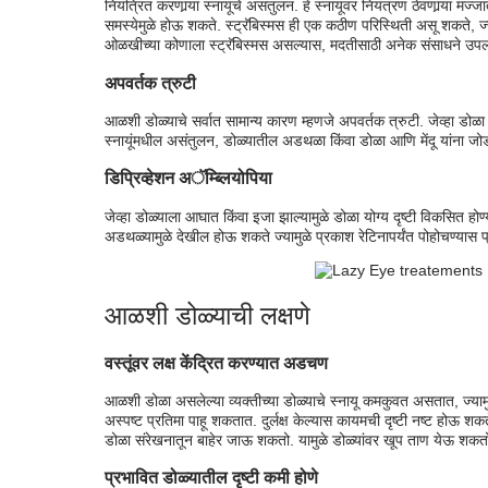
नियंत्रित करणार्‍या स्नायूंचे असंतुलन. हे स्नायूंवर नियंत्रण ठेवणार्‍या मज्जात
समस्येमुळे होऊ शकते. स्ट्रॅबिस्मस ही एक कठीण परिस्थिती असू शकते, ज्याल
ओळखीच्या कोणाला स्ट्रॅबिस्मस असल्यास, मदतीसाठी अनेक संसाधने उपल
अपवर्तक त्रुटी
आळशी डोळ्याचे सर्वात सामान्य कारण म्हणजे अपवर्तक त्रुटी. जेव्हा डोळा वस्
स्नायूंमधील असंतुलन, डोळ्यातील अडथळा किंवा डोळा आणि मेंदू यांना जोडणा
डिप्रिव्हेशन अॅम्ब्लियोपिया
जेव्हा डोळ्याला आघात किंवा इजा झाल्यामुळे डोळा योग्य दृष्टी विकसित होण्
अडथळ्यामुळे देखील होऊ शकते ज्यामुळे प्रकाश रेटिनापर्यंत पोहोचण्यास प
आळशी डोळ्याची लक्षणे
वस्तूंवर लक्ष केंद्रित करण्यात अडचण
आळशी डोळा असलेल्या व्यक्तीच्या डोळ्याचे स्नायू कमकुवत असतात, ज्यामुळे
अस्पष्ट प्रतिमा पाहू शकतात. दुर्लक्ष केल्यास कायमची दृष्टी नष्ट होऊ श
डोळा संरेखनातून बाहेर जाऊ शकतो. यामुळे डोळ्यांवर खूप ताण येऊ शकत
प्रभावित डोळ्यातील दृष्टी कमी होणे