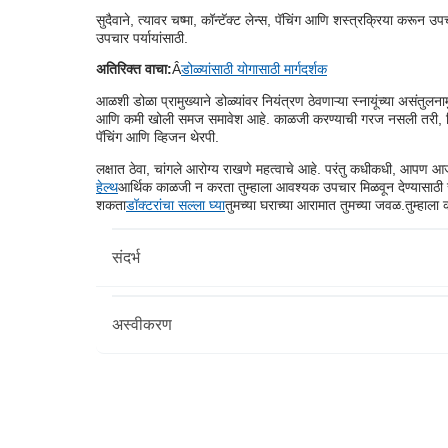
सुदैवाने, त्यावर चष्मा, कॉन्टॅक्ट लेन्स, पॅचिंग आणि शस्त्रक्रिया कर
उपचार पर्यायांसाठी.
अतिरिक्त वाचा:
Â
डोळ्यांसाठी योगासाठी मार्गदर्शक
आळशी डोळा प्रामुख्याने डोळ्यांवर नियंत्रण ठेवणाऱ्या स्नायूंच्या असंतुलनामुळ
आणि कमी खोली समज समावेश आहे. काळजी करण्याची गरज नसली तरी, निदान
पॅचिंग आणि व्हिजन थेरपी.
लक्षात ठेवा, चांगले आरोग्य राखणे महत्वाचे आहे. परंतु कधीकधी, आपण
हेल्थ
आर्थिक काळजी न करता तुम्हाला आवश्यक उपचार मिळवून देण्यासाठी सर
शकता
डॉक्टरांचा सल्ला घ्या
तुमच्या घराच्या आरामात तुमच्या जवळ.
तुम्हाल
संदर्भ
अस्वीकरण
https://stanfordhealthcare.org/medical-conditi
https://ophthalmologyltd.com/the-eye/eye-diso
कृपया लक्षात घ्या की हा लेख केवळ माहितीच्या उद्देशाने आहे आणि ब
प्रवर्तकाने व्यक्त केलेले/दिलेले विचार/सल्ला/माहिती. हा लेख कोणत्याह
तुमच्या विश्वासू डॉक्टर/पात्र आरोग्य सेवेचा सल्ला घ्या आपल्या वैद्
माहितीसाठी किंवा कोणत्याही नुकसानीसाठी पात्र डॉक्टर आणि BFHL जबाब