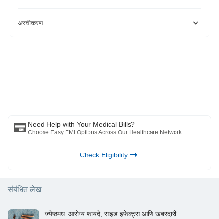
https://www.mdpi.com/2673-351X/5/1/2/htm#B1-sinusitis-05-
अस्वीकरण
00002
https://www.ncbi.nlm.nih.gov/pmc/articles/PMC4028747/
https://www.cancernetwork.com/view/chronic-sinusitis-linked-
head-and-neck-cancers-elderly
कृपया लक्षात घ्या की हा लेख केवळ माहितीच्या उद्देशाने आहे आणि बजाज फिनसर्व्ह हेल्थ
लिमिटेड (“BFHL”) कोणतीही जबाबदारी घेत नाही लेखक/समीक्षक/प्रवर्तकाने व्यक्त केलेले/
दिलेले विचार/सल्ला/माहिती. हा लेख कोणत्याही वैद्यकीय सल्ल्याचा पर्याय म्हणून विचारात घेऊ
नये, निदान किंवा उपचार. नेहमी तुमच्या विश्वासू डॉक्टर/पात्र आरोग्य सेवेचा सल्ला घ्या
आपल्या वैद्यकीय स्थितीचे मूल्यांकन करण्यासाठी व्यावसायिक. वरील लेखाचे पुनरावलोकन
कोणत्याही माहितीसाठी किंवा कोणत्याही नुकसानीसाठी पात्र डॉक्टर आणि BFHL जबाबदार
नाहीत कोणत्याही तृतीय पक्षाद्वारे प्रदान केलेल्या सेवा.
Need Help with Your Medical Bills?
Choose Easy EMI Options Across Our Healthcare Network
Check Eligibility
संबंधित लेख
ज्येष्ठमध: आरोग्य फायदे, साइड इफेक्ट्स आणि खबरदारी