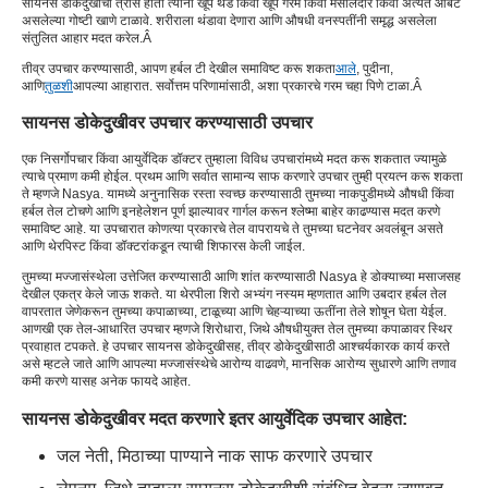
सायनस डोकेदुखीचा त्रास होतो त्यांनी खूप थंड किंवा खूप गरम किंवा मसालेदार किंवा अत्यंत आंबट
असलेल्या गोष्टी खाणे टाळावे. शरीराला थंडावा देणारा आणि औषधी वनस्पतींनी समृद्ध असलेला
संतुलित आहार मदत करेल.Â
तीव्र उपचार करण्यासाठी, आपण हर्बल टी देखील समाविष्ट करू शकता
आले
, पुदीना,
आणि
तुळशी
आपल्या आहारात. सर्वोत्तम परिणामांसाठी, अशा प्रकारचे गरम चहा पिणे टाळा.Â
सायनस डोकेदुखीवर उपचार करण्यासाठी उपचार
एक निसर्गोपचार किंवा आयुर्वेदिक डॉक्टर तुम्हाला विविध उपचारांमध्ये मदत करू शकतात ज्यामुळे
त्याचे प्रमाण कमी होईल. प्रथम आणि सर्वात सामान्य साफ करणारे उपचार तुम्ही प्रयत्न करू शकता
ते म्हणजे Nasya. यामध्ये अनुनासिक रस्ता स्वच्छ करण्यासाठी तुमच्या नाकपुडीमध्ये औषधी किंवा
हर्बल तेल टोचणे आणि इनहेलेशन पूर्ण झाल्यावर गार्गल करून श्लेष्मा बाहेर काढण्यास मदत करणे
समाविष्ट आहे. या उपचारात कोणत्या प्रकारचे तेल वापरायचे ते तुमच्या घटनेवर अवलंबून असते
आणि थेरपिस्ट किंवा डॉक्टरांकडून त्याची शिफारस केली जाईल.
तुमच्या मज्जासंस्थेला उत्तेजित करण्यासाठी आणि शांत करण्यासाठी Nasya हे डोक्याच्या मसाजसह
देखील एकत्र केले जाऊ शकते. या थेरपीला शिरो अभ्यंग नस्यम म्हणतात आणि उबदार हर्बल तेल
वापरतात जेणेकरून तुमच्या कपाळाच्या, टाळूच्या आणि चेहऱ्याच्या ऊतींना तेले शोषून घेता येईल.
आणखी एक तेल-आधारित उपचार म्हणजे शिरोधारा, जिथे औषधीयुक्त तेल तुमच्या कपाळावर स्थिर
प्रवाहात टपकते. हे उपचार सायनस डोकेदुखीसह, तीव्र डोकेदुखीसाठी आश्चर्यकारक कार्य करते
असे म्हटले जाते आणि आपल्या मज्जासंस्थेचे आरोग्य वाढवणे, मानसिक आरोग्य सुधारणे आणि तणाव
कमी करणे यासह अनेक फायदे आहेत.
सायनस डोकेदुखीवर मदत करणारे इतर आयुर्वेदिक उपचार आहेत:
जल नेती, मिठाच्या पाण्याने नाक साफ करणारे उपचार