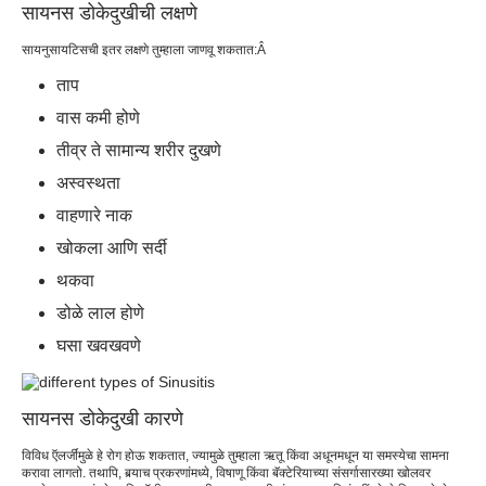
सायनस डोकेदुखीची लक्षणे
सायनुसायटिसची इतर लक्षणे तुम्हाला जाणवू शकतात:Â
ताप
वास कमी होणे
तीव्र ते सामान्य शरीर दुखणे
अस्वस्थता
वाहणारे नाक
खोकला आणि सर्दी
थकवा
डोळे लाल होणे
घसा खवखवणे
सायनस डोकेदुखी कारणे
विविध ऍलर्जींमुळे हे रोग होऊ शकतात, ज्यामुळे तुम्हाला ऋतू किंवा अधूनमधून या समस्येचा सामना
करावा लागतो. तथापि, बर्‍याच प्रकरणांमध्ये, विषाणू किंवा बॅक्टेरियाच्या संसर्गासारख्या खोलवर