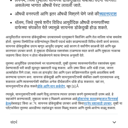
लेपनम, जिथे तुम्हाला सायनस डोकेदुखीशी संबंधित वेदना जाणवत
असलेल्या भागात औषधी पेस्ट लावली जाते.
औषधी वनस्पती आणि इतर औषधी मिश्रणे घेणे जसे की
च्यवनप्राश
थॅलम, जिथे तुमचे शरीर विविध आयुर्वेदिक औषधी वनस्पतींच्या
वाफेच्या संपर्कात येते ज्यामुळे सायनस डोकेदुखी होऊ शकते.
आयुर्वेदातील सायनस डोकेदुखीच्या उपचारामध्ये प्रामुख्याने क्लिंजिंग आणि तेल मालिश यांचा समावेश
होतो. तुमच्या लिम्फॅटिक वाहिन्यांमधून विषारी पदार्थ बाहेर काढण्यासाठी विविध थेरपी कार्य करतात.
सायनस डोकेदुखीचा उपाय म्हणून आयुर्वेद उत्कृष्ट आहे कारण ते सर्वांगीण काळजी देते आणि मूळ
कारणावर उपचार करते. हे तुम्हाला दीर्घकाळ रक्तसंचय टाळण्यास मदत करते आणि तुम्हाला नाकाचा
जडपणा किंवा वेदना न होता मोकळेपणाने श्वास घेण्यास अनुमती देते.
तुमच्या आयुर्वेदिक उपचारांमध्ये भर घालण्यासाठी, तुम्ही तुमच्या श्वसनमार्गावरील रक्तसंचय मुक्त
ठेवण्यासाठी घरी काही मूलभूत खबरदारी पाळू शकता. अति उष्मा किंवा अति थंडी टाळा, जास्त
अल्कोहोल पिणे टाळा, स्वतःला हायड्रेट ठेवा आणि एअर कंडिशनरवरील तुमचे अवलंबित्व कमी
करण्याचा प्रयत्न करा. सायनस डोकेदुखी आणि सायनुसायटिसची संबंधित लक्षणे त्रासदायक असू
शकतात आणि श्वसनमार्गाशी संबंधित अनेक दीर्घकालीन धोके होऊ शकतात. खरं तर,
सायनुसायटिस होऊ शकते
डोके आणि मान कर्करोग
, खूप [३].Â
त्यामुळे, सायनुसायटिसची लक्षणे दिसू लागताच त्यावर उपचार करणे तुमच्यासाठी उत्तम आहे. हे
सहजतेने करण्यासाठी, तुम्हाला फक्त ए मिळवणे आवश्यक आहे
डॉक्टरांचा सल्ला
वर
बजाज फिनसर्व्ह
हेल्थ
वेबसाइट किंवा अॅप. सायनस डोकेदुखीचा उपचार असो किंवा
स्ट्रेप घशासाठी उपचार
, तुम्ही या
प्लॅटफॉर्मवर तुमच्या आवडीच्या तज्ञांकडून सल्ला मिळवू शकता आणि तुमचे आरोग्य वाढवू शकता.
संदर्भ