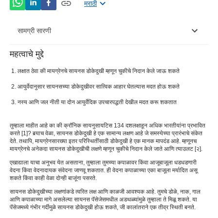
मराठी
सामग्री सारणी
महत्वाचे मुद्दे
सायनस डोकेदुखीची लक्षणे
लक्षात ठेवा की मायग्रेनचे सायनस डोकेदुखी म्हणून चुकीचे निदान केले जाऊ शकते
सायनस डोकेदुखी कारणे
आयुर्वेदानुसार सायनसच्या डोकेदुखीवर सात्विक आहार घेतल्यास मदत होऊ शकते
सायनस डोकेदुखी उपचार
नस्य आणि जल नीती या दोन आयुर्वेदिक उपचारपद्धती देखील मदत करू शकतात
सायनस डोकेदुखी आयुर्वेद उपचार
तुम्हाला माहीत आहे का की क्रॉनिक सायनुसायटिस 134 दशलक्षाहून अधिक भारतीयांना प्रभावित
करते [1]? बर्‍याच वेळा, सायनस डोकेदुखी हे एक सामान्य लक्षण आहे जे समस्येच्या प्रारंभाचे संकेत
देते. तथापि, मायग्रेनसारख्या इतर परिस्थितींसाठी डोकेदुखी हे एक मानक मापदंड आहे. म्हणूनच
मायग्रेनचे अनेकदा सायनस डोकेदुखीची लक्षणे म्हणून चुकीचे निदान केले जाते आणि त्याउलट [२].
एखाद्याला याचा अनुभव येत असताना, तुम्हाला तुमच्या कपाळावर किंवा आजूबाजूला धडधडणारी
वेदना किंवा वेदनादायक संवेदना जाणवू शकतात. ही वेदना कपाळाच्या एका बाजूला मर्यादित असू
शकते किंवा काही वेळा दोन्ही बाजूंना पसरते.
सायनस डोकेदुखीच्या लक्षणांकडे त्वरित लक्ष आणि काळजी आवश्यक आहे. तुमचे डोळे, नाक, गाल
आणि कपाळाच्या मागे असलेल्या सायनस पॅसेजेसमधील अडथळ्यांमुळे तुम्हाला ते मिळू शकते. या
पॅसेजमध्ये गंभीर गर्दीमुळे सायनस डोकेदुखी होऊ शकते, जी कालांतराने एक तीव्र स्थिती बनते.