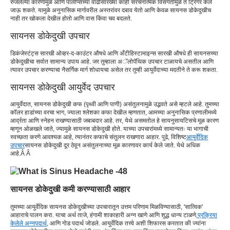
रुजलेल्या कारणांमुळे आणि पॉलीप्सच्या वाढीसारख्या काही संरचनात्मक विसंगतींमुळे ते ट्रिगर केले
जाऊ शकते. यामुळे अनुनासिक मार्गावरील अस्तरांवर दबाव येतो आणि केवळ सायनस डोकेदुखीच
नाही तर खोकला देखील होतो आणि वास किंवा चव बदलते.
सायनस डोकेदुखी उपचार
डिकंजेस्टंट्स सारखी ओव्हर-द-काउंटर औषधे आणि अँटीहिस्टामाइन्स सारखी औषधे ही सायनसच्या
डोकेदुखीचा सर्वात सामान्य उपाय आहे. जर तुम्हाला अॅलोपॅथिक उपचार टाळायचे असतील आणि
त्यावर उपचार करण्याचा नैसर्गिक मार्ग शोधायचा असेल तर तुम्ही आयुर्वेदाच्या मदतीने ते करू शकता.
सायनस डोकेदुखी आयुर्वेद उपचार
आयुर्वेदात, सायनस डोकेदुखी कफ (पृथ्वी आणि पाणी) असंतुलनामुळे उद्भवते असे म्हटले आहे. तुमच्या
कॉलर हाडांच्या वरचा भाग, ज्याला श्लेशका कफा देखील म्हणतात, आमच्या अनुनासिक प्रणालीमध्ये
आर्द्रता आणि स्नेहन राखण्यासाठी जबाबदार आहे. तर, येथे असमतोल हे सायनुसायटिसचे मूळ कारण
म्हणून ओळखले जाते, ज्यामुळे सायनस डोकेदुखी होते. याच्या उपचारांमध्ये सामान्यतः या भागाची
स्वच्छता करणे आवश्यक आहे, त्यानंतर कफाचे संतुलन राखणारा आहार. पुढे, विशिष्ट
आयुर्वेदिक
उपचार
सायनस डोकेदुखी दूर ठेवून असंतुलनाच्या मूळ कारणावर कार्य केले जाते. येथे अधिक
आहे.Â Â
सायनस डोकेदुखी कमी करण्यासाठी आहार
तुमच्या आयुर्वेदिक सायनस डोकेदुखीच्या उपचारातून उत्तम परिणाम मिळविण्यासाठी, 'सात्विक'
आहाराचे पालन करा. याचा अर्थ ताजे, हंगामी शाकाहारी अन्न खाणे आणि शुद्ध धान्य टाळणे,
प्रक्रिया
केलेले अन्नपदार्थ
, आणि गोड पदार्थ जोडले. आयुर्वेदिक तत्त्वे अशी शिफारस करतात की ज्यांना