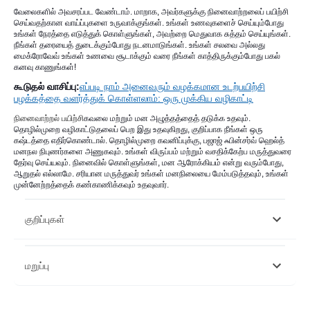
வேலைகளில் அவசரப்பட வேண்டாம். மாறாக, அவர்களுக்கு நினைவாற்றலைப் பயிற்சி
செய்வதற்கான வாய்ப்புகளை உருவாக்குங்கள். உங்கள் உணவுகளைச் செய்யும்போது
உங்கள் நேரத்தை எடுத்துக் கொள்ளுங்கள், அவற்றை மெதுவாக சுத்தம் செய்யுங்கள்.
நீங்கள் தரையைத் துடைக்கும்போது நடனமாடுங்கள். உங்கள் சலவை அல்லது
மைக்ரோவேவ் உங்கள் உணவை சூடாக்கும் வரை நீங்கள் காத்திருக்கும்போது பகல்
கனவு காணுங்கள்!
கூடுதல் வாசிப்பு:
எப்படி நாம் அனைவரும் வழக்கமான உடற்பயிற்சி
பழக்கத்தை வளர்த்துக் கொள்ளலாம்: ஒரு முக்கிய வழிகாட்டி
நினைவாற்றல் பயிற்சி
கவலை மற்றும் மன அழுத்தத்தைத் தடுக்க உதவும்.
தொழில்முறை வழிகாட்டுதலைப் பெற இது உதவுகிறது, குறிப்பாக நீங்கள் ஒரு
கஷ்டத்தை எதிர்கொண்டால். தொழில்முறை கவனிப்புக்கு, பஜாஜ் ஃபின்சர்வ் ஹெல்த்
மனநல நிபுணர்களை அணுகவும். உங்கள் விருப்பம் மற்றும் வசதிக்கேற்ப மருத்துவரை
தேர்வு செய்யவும். நினைவில் கொள்ளுங்கள், மன ஆரோக்கியம் என்று வரும்போது, ​​​​
ஆறுதல் எல்லாமே. சரியான மருத்துவர் உங்கள் மனநிலையை மேம்படுத்தவும், உங்கள்
முன்னேற்றத்தைக் கண்காணிக்கவும் உதவுவார்.
குறிப்புகள்
https://journals.sagepub.com/doi/full/10.1177/1078390320919803
மறுப்பு
https://www.sciencedirect.com/science/article/pii/S08891591203095
https://pubmed.ncbi.nlm.nih.gov/24705269/
இந்த கட்டுரை தகவல் நோக்கங்களுக்காக மட்டுமே என்பதை நினைவில்