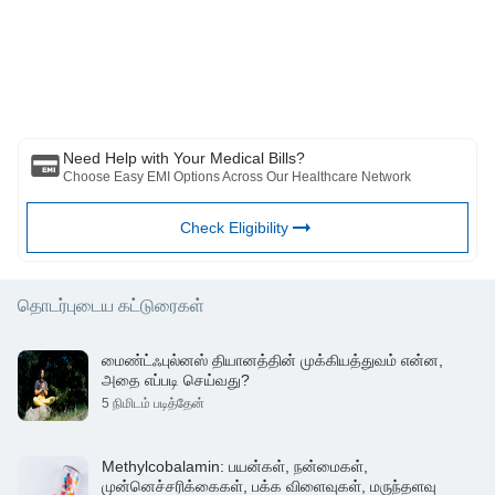
கொள்ளவும் மற்றும் பஜாஜ் ஃபின்சர்வ் ஹெல்த் லிமிடெட் ('BFHL') எந்தப்
பொறுப்பையும் ஏற்காது எழுத்தாளர் மதிப்பாய்வாளர் தோற்றுவிப்பாளரால்
வெளிப்படுத்தப்பட்ட / வழங்கிய கருத்துகள் / ஆலோசனைகள் / தகவல்கள்.
இந்த கட்டுரை எந்த மருத்துவ ஆலோசனைக்கும் மாற்றாக கருதப்படக்கூடாது,
நோய் கண்டறிதல் அல்லது சிகிச்சை. எப்பொழுதும் உங்கள் நம்பகமான
மருத்துவர்/தகுதிவாய்ந்த மருத்துவரிடம் ஆலோசிக்கவும். உங்கள் மருத்துவ
நிலையை மதிப்பீடு செய்ய தொழில்முறை. மேலே உள்ள கட்டுரை மதிப்பாய்வு
செய்யப்பட்டது. தகுதிவாய்ந்த மருத்துவர் மற்றும் BFHL எந்தவொரு
Need Help with Your Medical Bills?
தகவலுக்கும் அல்லது மூன்றாம் தரப்பினரால் வழங்கப்படும் சேவைகள்
Choose Easy EMI Options Across Our Healthcare Network
Check Eligibility
தொடர்புடைய கட்டுரைகள்
மைண்ட்ஃபுல்னஸ் தியானத்தின் முக்கியத்துவம் என்ன,
அதை எப்படி செய்வது?
5 நிமிடம் படித்தேன்
Methylcobalamin: பயன்கள், நன்மைகள்,
முன்னெச்சரிக்கைகள், பக்க விளைவுகள், மருந்தளவு