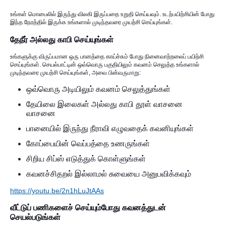
உங்கள் மொபைலில் இருந்து விலகி இருப்பதை உறுதி செய்யவும். உடற்பயிற்சியின் போது
இந்த நேரத்தில் இருக்க உங்களால் முடிந்தவரை முயற்சி செய்யுங்கள்.
தேநீர் அல்லது காபி செய்யுங்கள்
உங்களுக்கு விருப்பமான ஒரு பானத்தை காய்ச்சும் போது நினைவாற்றலைப் பயிற்சி
செய்யுங்கள். செயல்பாட்டின் ஒவ்வொரு பகுதியிலும் கவனம் செலுத்த உங்களால்
முடிந்தவரை முயற்சி செய்யுங்கள், அவை பின்வருமாறு:
ஒவ்வொரு அடியிலும் கவனம் செலுத்துங்கள்
தேயிலை இலைகள் அல்லது காபி தூள் வாசனை
வாசனை
பானையில் இருந்து நீராவி எழுவதைக் கவனியுங்கள்
கோப்பையின் வெப்பத்தை உணருங்கள்
சிறிய சிப்ஸ் எடுத்துக் கொள்ளுங்கள்
கவனச்சிதறல் இல்லாமல் சுவையை அனுபவிக்கவும்
https://youtu.be/2n1hLuJtAAs
வீட்டுப் பணிகளைச் செய்யும்போது கவனத்துடன்
செயல்படுங்கள்