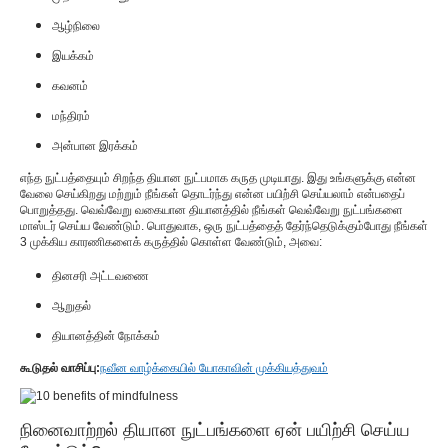
ஆழ்நிலை
இயக்கம்
கவனம்
மந்திரம்
அன்பான இரக்கம்
எந்த நுட்பத்தையும் சிறந்த தியான நுட்பமாக கருத முடியாது. இது உங்களுக்கு என்ன
வேலை செய்கிறது மற்றும் நீங்கள் தொடர்ந்து என்ன பயிற்சி செய்யலாம் என்பதைப்
பொறுத்தது. வெவ்வேறு வகையான தியானத்தில் நீங்கள் வெவ்வேறு நுட்பங்களை
மாஸ்டர் செய்ய வேண்டும். பொதுவாக, ஒரு நுட்பத்தைத் தேர்ந்தெடுக்கும்போது நீங்கள்
3 முக்கிய காரணிகளைக் கருத்தில் கொள்ள வேண்டும், அவை:
தினசரி அட்டவணை
ஆறுதல்
தியானத்தின் நோக்கம்
கூடுதல் வாசிப்பு:
நவீன வாழ்க்கையில் யோகாவின் முக்கியத்துவம்
நினைவாற்றல் தியான நுட்பங்களை ஏன் பயிற்சி செய்ய