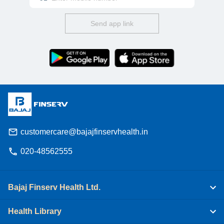
Send app link
customercare@bajajfinservhealth.in
020-48562555
Bajaj Finserv Health Ltd.
Health Library