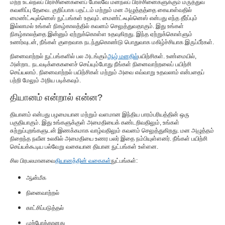
மற்ற உடல்நலப் பிரச்சினைகளைப் போலவே மனநலப் பிரச்சினைகளுக்கும் மருத்துவ
கவனிப்பு தேவை. குறிப்பாக பதட்டம் மற்றும் மன அழுத்தத்தை கையாள்வதில்
மைண்ட்ஃபுல்னெஸ் நுட்பங்கள் உதவும். மைண்ட்ஃபுல்னெஸ் என்பது எந்த தீர்ப்பும்
இல்லாமல் உங்கள் நிகழ்காலத்தில் கவனம் செலுத்துவதாகும். இது உங்கள்
நிகழ்காலத்தை இன்னும் ஏற்றுக்கொள்ள உதவுகிறது. இந்த ஏற்றுக்கொள்ளும்
உணர்வுடன், நீங்கள் குறைவாக நடந்துகொண்டு பொதுவாக மகிழ்ச்சியாக இருப்பீர்கள்.
நினைவாற்றல் நுட்பங்களில் பல அடங்கும்
ஆழ் மனதில்
பயிற்சிகள். உண்மையில்,
அன்றாட நடவடிக்கைகளைச் செய்யும்போது நீங்கள் நினைவாற்றலைப் பயிற்சி
செய்யலாம். நினைவாற்றல் பயிற்சிகள் மற்றும் அவை எவ்வாறு உதவலாம் என்பதைப்
பற்றி மேலும் அறிய படிக்கவும்.
தியானம் என்றால் என்ன?
தியானம் என்பது பழமையான மற்றும் வளமான இந்திய பாரம்பரியத்தின் ஒரு
பகுதியாகும். இது உங்களுக்குள் அமைதியைக் கண்டறிவதிலும், உங்கள்
சுற்றுப்புறங்களுடன் இணக்கமாக வாழ்வதிலும் கவனம் செலுத்துகிறது. மன அழுத்தம்
நிறைந்த நவீன உலகில் அமைதியை உணர பலர் இதை நம்பியுள்ளனர். நீங்கள் பயிற்சி
செய்யக்கூடிய பல்வேறு வகையான தியான நுட்பங்கள் உள்ளன.
சில பிரபலமானவை
தியானத்தின் வகைகள்
நுட்பங்கள்:
ஆன்மீக
நினைவாற்றல்
காட்சிப்படுத்தல்
முற்போக்கானது