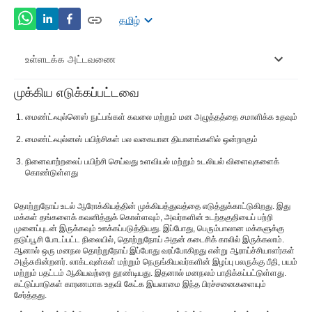
தமிழ்
உள்ளடக்க அட்டவணை
முக்கிய எடுக்கப்பட்டவை
தியானம் என்றால் என்ன?
மைண்ட்ஃபுல்னெஸ் நுட்பங்கள் கவலை மற்றும் மன அழுத்தத்தை சமாளிக்க உதவும்
நினைவாற்றல் தியான நுட்பங்களை ஏன் பயிற்சி செய்ய
மைண்ட்ஃபுல்னஸ் பயிற்சிகள் பல வகையான தியானங்களில் ஒன்றாகும்
வேண்டும்?
நினைவாற்றலைப் பயிற்சி செய்வது உளவியல் மற்றும் உடலியல் விளைவுகளைக்
எப்படி இணைப்பதுநினைவாற்றல் நுட்பங்கள்அன்றாட
கொண்டுள்ளது
வாழ்வில்?
தொற்றுநோய் உடல் ஆரோக்கியத்தின் முக்கியத்துவத்தை எடுத்துக்காட்டுகிறது. இது
மக்கள் தங்களைக் கவனித்துக் கொள்ளவும், அவர்களின் உடற்தகுதியைப் பற்றி
முனைப்புடன் இருக்கவும் ஊக்கப்படுத்தியது. இப்போது, ​​பெரும்பாலான மக்களுக்கு
தடுப்பூசி போடப்பட்ட நிலையில், தொற்றுநோய் அதன் கடைசிக் காலில் இருக்கலாம்.
ஆனால் ஒரு மனநல தொற்றுநோய் இப்போது வரப்போகிறது என்று ஆராய்ச்சியாளர்கள்
அஞ்சுகின்றனர். லாக்டவுன்கள் மற்றும் நெருங்கியவர்களின் இழப்பு பலருக்கு பீதி, பயம்
மற்றும் பதட்டம் ஆகியவற்றை தூண்டியது. இதனால் மனநலம் பாதிக்கப்பட்டுள்ளது.
கட்டுப்பாடுகள் காரணமாக உதவி கேட்க இயலாமை இந்த பிரச்சனைகளையும்
சேர்த்தது.