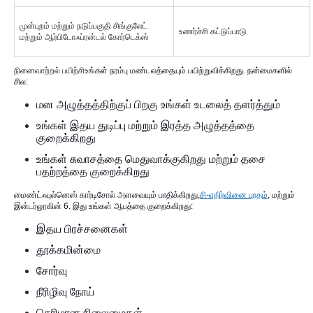
முன்புறம் மற்றும் நடுப்பகுதி சிங்குலேட்
உணர்ச்சி கட்டுப்பாடு
மற்றும் ஆர்பிடோஃப்ரன்டல் கோர்டெக்ஸ்
நினைவாற்றல் பயிற்சி
உங்கள் நரம்பு மண்டலத்தையும் பயிற்றுவிக்கிறது. நன்மைகளில்
சில:
மன அழுத்தத்திற்குப் பிறகு உங்கள் உடலைத் தளர்த்தும்
உங்கள் இதய துடிப்பு மற்றும் இரத்த அழுத்தத்தை
குறைக்கிறது
உங்கள் சுவாசத்தை மெதுவாக்குகிறது மற்றும் தசை
பதற்றத்தை குறைக்கிறது
மைண்ட்ஃபுல்னெஸ் கார்டிசோல் அளவையும் பாதிக்கிறது,
சி-எதிர்வினை புரதம்
, மற்றும்
இன்டர்லூகின் 6. இது உங்கள் ஆபத்தை குறைக்கிறது:
இதய பிரச்சனைகள்
தூக்கமின்மை
சோர்வு
நீரிழிவு நோய்
செரிமான நிலைமைகள்