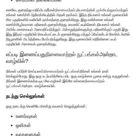
எனவே, குறைத்து மதிப்பிடாதீர்கள்
நினைவாற்றல் தியானத்தின் முக்கியத்துவம்
மற்றும்
உங்கள் உணர்ச்சி ஆரோக்கியத்தில் அதன் தாக்கம். இந்த தியானம் உங்கள் மூளையின்
சில பகுதிகளில் வலியின் தாக்கத்தை குறைக்கிறது. இது வலிக்கான உங்கள்
உணர்ச்சிபூர்வமான பதிலைக் குறைக்கிறது. மைண்ட்ஃபுல்னெஸ் தியானம் உங்கள்
அமிக்டாலாவையும் அமைதிப்படுத்தும். அச்சுறுத்தல்களுக்கு பதிலளிக்கும் பகுதி இது.
இது இந்தப் பகுதியில் செயல்பாட்டைக் குறைக்கிறது மற்றும் ப்ரீஃப்ரன்டல் கோர்டெக்ஸில்
நியூரானின் அடர்த்தியை மேம்படுத்துகிறது. இது மூளையின் எதிர்வினை பயம்
பகுதியின் அளவைக் குறைக்கிறது.
எப்படி இணைப்பது
நினைவாற்றல் நுட்பங்கள்
அன்றாட
வாழ்வில்?
நீங்கள் பயிற்சி செய்யலாம்
நினைவாற்றல் நுட்பங்கள்
நீங்கள் உங்கள் நாள்
செல்லும்போது. இது ஒரு உடற்பயிற்சியை விட ஒரு வாழ்க்கை முறை என்று கருதுங்கள்.
நீங்கள் இணைக்கக்கூடிய சில வழிகள் இங்கே உள்ளன
நினைவாற்றல்
நுட்பங்கள்
அன்றாட வாழ்க்கையில்.
நடந்து செல்லுங்கள்
ஒரு நடைக்கு வெளியே சென்று கவனம் செலுத்துங்கள்:
உணர்வுகள்
ஒலிகள்
வாசனைகள்