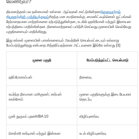
வேண்டும்?
தியானத்தால் பல நன்மைகள் உள்ளன. ஆய்வுகள் காட்டுகின்றன
நினைவாற்றல்
தியானத்தின் முக்கியத்துவம்
சிறந்த மன சமநிலைக்கு. மைண்ட்ஃபுல்னெஸ் நுட்பங்கள்
நேர்மறையான மாற்றங்களை ஏற்படுத்துகின்றன, உடலில் ஹார்மோன் மற்றும் இரசாயன
உற்பத்தியை பாதிக்கின்றன. நினைவாற்றலைப் பயிற்சி செய்வது மூளையின் வெவ்வேறு
பகுதிகளையும் பாதிக்கிறது.
இது உங்கள் மூளையின் பாகங்களையும் அவற்றின் செயல்பாட்டையும் எவ்வாறு
மேம்படுத்துகிறது என்பதை சித்தரிப்பதற்கான அட்டவணை இங்கே உள்ளது [3]:
மூளை பகுதி
மேம்படுத்தப்பட்ட செயல்பாடு
ஹிப்போகாம்பஸ்
நினைவு
உயர்ந்த நீளமான பாசிகுலஸ்; கார்பஸ்
மூளை பகுதிகளுக்கு இடையேயான
கால்சோம்
தொடர்பு
முன் துருவப் புறணி/BA 10
விழிப்புணர்வு
சென்சரி கார்டிசஸ் மற்றும் இன்சுலா
உடல் விழிப்புணர்வு