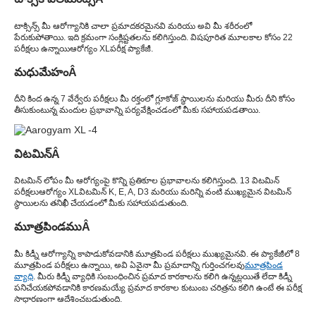
టాక్సిన్స్ మీ ఆరోగ్యానికి చాలా ప్రమాదకరమైనవి మరియు అవి మీ శరీరంలో
పేరుకుపోతాయి. ఇది క్రమంగా సంక్లిష్టతలను కలిగిస్తుంది. విషపూరిత మూలకాల కోసం 22
పరీక్షలు ఉన్నాయి
ఆరోగ్యం XL
పరీక్ష ప్యాకేజీ.
మధుమేహం
Â
దీని కింద ఉన్న 7 వేర్వేరు పరీక్షలు మీ రక్తంలో గ్లూకోజ్ స్థాయిలను మరియు మీరు దీని కోసం
తీసుకుంటున్న మందుల ప్రభావాన్ని పర్యవేక్షించడంలో మీకు సహాయపడతాయి.
విటమిన్
Â
విటమిన్ లోపం మీ ఆరోగ్యంపై కొన్ని ప్రతికూల ప్రభావాలను కలిగిస్తుంది. 13 విటమిన్
పరీక్షలు
ఆరోగ్యం XL
విటమిన్ K, E, A, D3 మరియు మరిన్ని వంటి ముఖ్యమైన విటమిన్
స్థాయిలను తనిఖీ చేయడంలో మీకు సహాయపడుతుంది.
మూత్రపిండము
Â
మీ కిడ్నీ ఆరోగ్యాన్ని కాపాడుకోవడానికి మూత్రపిండ పరీక్షలు ముఖ్యమైనవి. ఈ ప్యాకేజీలో 8
మూత్రపిండ పరీక్షలు ఉన్నాయి, అవి ఏవైనా మీ ప్రమాదాన్ని గుర్తించగలవు
మూత్రపిండ
వ్యాధి
. మీరు కిడ్నీ వ్యాధికి సంబంధించిన ప్రమాద కారకాలను కలిగి ఉన్నట్లయితే లేదా కిడ్నీ
పనిచేయకపోవడానికి కారణమయ్యే ప్రమాద కారకాల కుటుంబ చరిత్రను కలిగి ఉంటే ఈ పరీక్ష
సాధారణంగా ఆదేశించబడుతుంది.