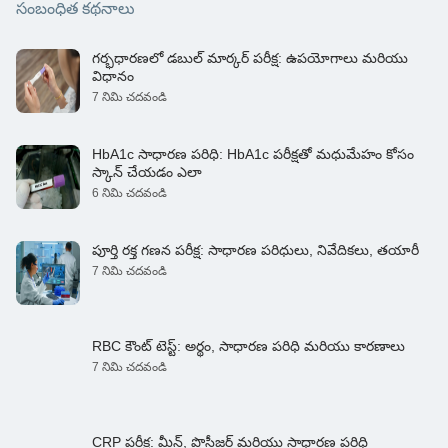
సంబంధిత కథనాలు
గర్భధారణలో డబుల్ మార్కర్ పరీక్ష: ఉపయోగాలు మరియు
విధానం
7 నిమి చదవండి
HbA1c సాధారణ పరిధి: HbA1c పరీక్షతో మధుమేహం కోసం
స్కాన్ చేయడం ఎలా
6 నిమి చదవండి
పూర్తి రక్త గణన పరీక్ష: సాధారణ పరిధులు, నివేదికలు, తయారీ
7 నిమి చదవండి
RBC కౌంట్ టెస్ట్: అర్థం, సాధారణ పరిధి మరియు కారణాలు
7 నిమి చదవండి
CRP పరీక్ష: మీన్, ప్రొసీజర్ మరియు సాధారణ పరిధి