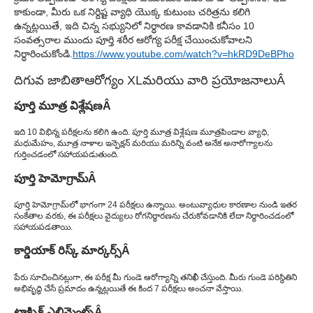
కాకుండా, మీరు ఒక నిర్దిష్ట వ్యాధి యొక్క కుటుంబ చరిత్రను కలిగి
ఉన్నట్లయితే, ఇది చిన్న సభ్యునిలో నిర్ధారణ కావడానికి కనీసం 10
సంవత్సరాల ముందు పూర్తి శరీర ఆరోగ్య పరీక్ష చేయించుకోవాలని
నిర్ధారించుకోండి.
https://www.youtube.com/watch?v=hkRD9DeBPho
దిగువ జాబితా
ఆరోగ్యం XL
మరియు వారి ప్రయోజనాలు
Â
పూర్తి మూత్ర విశ్లేషణ
Â
ఇది 10 విభిన్న పరీక్షలను కలిగి ఉంది. పూర్తి మూత్ర విశ్లేషణ మూత్రపిండాల వ్యాధి,
మధుమేహం, మూత్ర నాళాల ఇన్ఫెక్షన్ మరియు మరిన్ని వంటి అనేక అనారోగ్యాలను
గుర్తించడంలో సహాయపడుతుంది.
పూర్తి హెమోగ్రామ్
Â
పూర్తి హెమోగ్రామ్‌లో భాగంగా 24 పరీక్షలు ఉన్నాయి. అంటువ్యాధుల కారణాల నుండి ఇతర
సంకేతాల వరకు, ఈ పరీక్షలు వైద్యులు రోగనిర్ధారణను చేరుకోవడానికి లేదా నిర్ధారించడంలో
సహాయపడతాయి.
కార్డియాక్ రిస్క్ మార్కర్స్
Â
పేరు సూచించినట్లుగా, ఈ పరీక్ష మీ గుండె ఆరోగ్యాన్ని తనిఖీ చేస్తుంది. మీరు గుండె పరిస్థితిని
అభివృద్ధి చేసే ప్రమాదం ఉన్నట్లయితే ఈ కింద 7 పరీక్షలు అంచనా వేస్తాయి.
టాక్సిక్ ఎలిమెంట్స్
Â