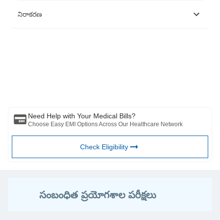
https://www.ncbi.nlm.nih.gov/pmc/articles/PMC4703222/#B1
నిరాకరణ
https://pubmed.ncbi.nlm.nih.gov/17786799/
https://www.cdc.gov/diabetes/library/features/truth-about-
prediabetes.html
దయచేసి ఈ వ్యాసం కేవలం సమాచార ప్రయోజనాల కోసం ఉద్దేశించబడినదని
గమనించండి మరియు బజాజ్ ఫిన్‌సర్వ్ హెల్త్ లిమిటెడ్ (“BFHL”) ఎటువంటి
బాధ్యత వహించదు రచయిత/సమీక్షకుడు/ప్రారంభించినవారు వ్యక్తం చేసిన/ఇచ్చిన
అభిప్రాయాలు/సలహాలు/సమాచారం. ఈ కథనం ఏదైనా వైద్య సలహాకు
ప్రత్యామ్నాయంగా పరిగణించరాదు, రోగ నిర్ధారణ లేదా చికిత్స. మీ విశ్వసనీయ
వైద్యుడు/అర్హత కలిగిన ఆరోగ్య సంరక్షణను ఎల్లప్పుడూ సంప్రదించండి మీ వైద్య
పరిస్థితిని అంచనా వేయడానికి ప్రొఫెషనల్. పై కథనం ఒక ద్వారా సమీక్షించబడింది
అర్హత కలిగిన వైద్యుడు మరియు BFHL ఏదైనా సమాచారం కోసం ఏదైనా నష్టానికి
బాధ్యత వహించదు లేదా ఏదైనా మూడవ పక్షం అందించే సేవలు.
Need Help with Your Medical Bills?
Choose Easy EMI Options Across Our Healthcare Network
Check Eligibility
సంబంధిత ప్రయోగశాల పరీక్షలు