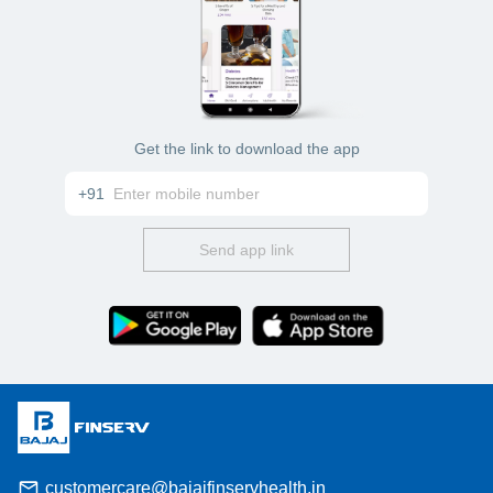
Get the link to download the app
+91
Send app link
customercare@bajajfinservhealth.in