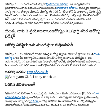
ఆరోగ్యం XL
100 కంటే ఎక్కువ ప్యాకేజీ
ప్రయోగశాల పరీక్షలు
. ఇది ఉత్పన్నమయ్యే
ప్రమాదాలను నివారించడానికి సహాయపడుతుంది
పోషకాహార లోపాలు
, జీవనశైలి అలవాట్లు,
హార్మోన్ల అసమతుల్యత మరియు మరిన్ని. ఈ పరీక్ష మీ శరీరంలోని ఏ ప్రాంతాలపై మీరు దృష్టి
పెట్టాలి మరియు మీరు ఎలాంటి మార్పులు చేయాలి అనే విషయాన్ని అర్థం చేసుకోవడంలో
మీకు సహాయపడుతుంది. యొక్క ప్రయోజనాల గురించి మరింత తెలుసుకోవడానికి
చదవండి
ఆరోగ్యం XL
పరీక్ష మరియు వివిధ పరీక్షలు ఇందులో చేర్చబడ్డాయి.
యొక్క టాప్ 3 ప్రయోజనాలు
ఆరోగ్యం XL
పూర్తి శరీర ఆరోగ్య
పరీక్ష
Â
ఆరోగ్య పరిస్థితులను ముందస్తుగా గుర్తించడం
Â
ఆరోగ్యం XL
140 పరీక్షలతో కూడిన సమగ్ర ఆరోగ్య ప్యాకేజీ. విటమిన్ స్థాయిల నుండి
గుండె
ఆరోగ్యం
, ఇది మీ ఆరోగ్యానికి సంబంధించిన 20 విభిన్న అంశాలను పరీక్షిస్తుంది. ఇది
ప్రయోజనకరమైనది ఎందుకంటే ఇది ప్రారంభ దశల్లో ఆరోగ్య పరిస్థితిని గుర్తించే అవకాశాలను
పెంచుతుంది. ఇది సరైన సమయంలో సరైన చికిత్స పొందడానికి మీకు సహాయపడుతుంది.
అదనపు పఠనం:
పూర్తి శరీర తనిఖీ
పెరిగిన జీవితకాలం
Â
ప్రివెంటివ్ హెల్త్ చెకప్‌లు మీ ఆయుష్షును గణనీయంగా మెరుగుపరుస్తాయి [
2
]. ఏదైనా
పూర్తి
శరీర తనిఖీ ప్యాకేజీ
ఇష్టం
ఆరోగ్యం XL
పరీక్ష మరియు
Aarogyam A పరీక్ష
ఈ ప్రయోజనాన్ని
అందిస్తుంది. రెగ్యులర్
పూర్తి శరీరం
ఆరోగ్య తనిఖీలు మీ ఆరోగ్యం గురించి ఎప్పటికప్పుడు
తెలుసుకోవడంలో మీకు సహాయపడతాయి. అందువల్ల, మీ ఆరోగ్య పరిస్థితులను