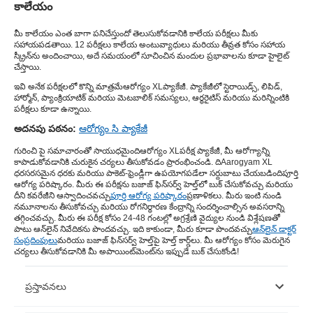
కాలేయం
మీ కాలేయం ఎంత బాగా పనిచేస్తుందో తెలుసుకోవడానికి కాలేయ పరీక్షలు మీకు
సహాయపడతాయి. 12 పరీక్షలు కాలేయ అంటువ్యాధులు మరియు తీవ్రత కోసం సహాయ
స్క్రీన్‌ను అందించాయి, అదే సమయంలో సూచించిన మందుల ప్రభావాలను కూడా హైలైట్
చేస్తాయి.
ఇవి అనేక పరీక్షలలో కొన్ని మాత్రమే
ఆరోగ్యం XL
ప్యాకేజీ. ప్యాకేజీలో స్టెరాయిడ్స్, లిపిడ్,
హార్మోన్, ప్యాంక్రియాటిక్ మరియు మెటబాలిక్ సమస్యలు, ఆర్థరైటిస్ మరియు మరిన్నింటికి
పరీక్షలు కూడా ఉన్నాయి.
అదనపు పఠనం:
ఆరోగ్యం సి ప్యాకేజీ
గురించి పై సమాచారంతో సాయుధమైంది
ఆరోగ్యం XL
పరీక్ష ప్యాకేజీ, మీ ఆరోగ్యాన్ని
కాపాడుకోవడానికి చురుకైన చర్యలు తీసుకోవడం ప్రారంభించండి. ది
Aarogyam XL
ధర
సరసమైన ధరకు మరియు పాకెట్-ఫ్రెండ్లీగా ఉపయోగపడేలా సర్దుబాటు చేయబడింది
పూర్తి
ఆరోగ్య పరిష్కారం
. మీరు ఈ పరీక్షను బజాజ్ ఫిన్‌సర్వ్ హెల్త్‌లో బుక్ చేసుకోవచ్చు మరియు
దీని కవరేజీని ఆస్వాదించవచ్చు
పూర్తి ఆరోగ్య పరిష్కారం
ప్రణాళికలు. మీరు ఇంటి నుండి
నమూనాలను తీసుకోవచ్చు మరియు రోగనిర్ధారణ కేంద్రాన్ని సందర్శించాల్సిన అవసరాన్ని
తగ్గించవచ్చు. మీరు ఈ పరీక్ష కోసం 24-48 గంటల్లో అగ్రశ్రేణి వైద్యుల నుండి విశ్లేషణతో
పాటు ఆన్‌లైన్ నివేదికను పొందవచ్చు. ఇది కాకుండా, మీరు కూడా పొందవచ్చు
ఆన్‌లైన్ డాక్టర్
సంప్రదింపులు
మరియు బజాజ్ ఫిన్‌సర్వ్ హెల్త్‌పై హెల్త్ కార్డ్‌లు. మీ ఆరోగ్యం కోసం మెరుగైన
చర్యలు తీసుకోవడానికి మీ అపాయింట్‌మెంట్‌ను ఇప్పుడే బుక్ చేసుకోండి!
ప్రస్తావనలు