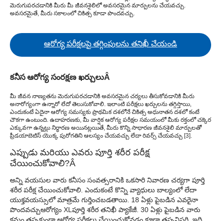
మెరుగుపరచడానికి మీరు మీ జీవనశైలిలో అవసరమైన మార్పులను చేయవచ్చు.
అవసరమైతే, మీరు సకాలంలో చికిత్స కూడా పొందవచ్చు.
ఆరోగ్య పరీక్షలపై తగ్గింపులను తనిఖీ చేయండి
కనీస ఆరోగ్య సంరక్షణ ఖర్చులు
Â
మీ జీవన నాణ్యతను మెరుగుపరచడానికి అవసరమైన చర్యలు తీసుకోవడానికి మీరు
అనారోగ్యంగా ఉన్నారో లేదో తెలుసుకోవాలి. ఇలాంటి పరీక్షలు ఖర్చులను తగ్గిస్తాయి,
ఎందుకంటే ఏదైనా ఆరోగ్య సమస్యకు ప్రాథమిక దశలోనే చికిత్స అధునాతన దశలో కంటే
చౌకగా ఉంటుంది. ఉదాహరణకు, మీ వార్షిక ఆరోగ్య పరీక్షల సమయంలో మీకు రక్తంలో చక్కెర
ఎక్కువగా ఉన్నట్లు నిర్ధారణ అయినట్లయితే, మీరు కొన్ని సాధారణ జీవనశైలి మార్పులతో
ప్రీడయాబెటిస్ యొక్క పురోగతిని ఆలస్యం చేయవచ్చు లేదా రివర్స్ చేయవచ్చు [
3
].
ఎప్పుడు మరియు ఎవరు పూర్తి శరీర పరీక్ష
చేయించుకోవాలి?
Â
అన్ని వయసుల వారు కనీసం సంవత్సరానికి ఒకసారి నివారణ చర్యగా పూర్తి
శరీర పరీక్ష చేయించుకోవాలి. ఎందుకంటే కొన్ని వ్యాధులు బాల్యంలో లేదా
యుక్తవయస్సులో మాత్రమే గుర్తించబడతాయి. 18 ఏళ్లు పైబడిన ఎవరైనా
పొందవచ్చు
ఆరోగ్యం XL
పూర్తి శరీర తనిఖీ ప్యాకేజీ. 30 ఏళ్లు పైబడిన వారు
క్రమం తప్పకుండా ఆరోగ్య పరీక్షలు చేయించుకోవడం కూడా తప్పనిసరి. ఇది