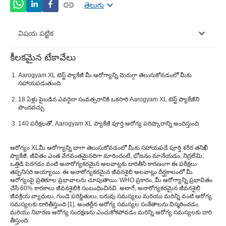
తెలుగు
విషయ పట్టిక
కీలకమైన టేకావేలు
యొక్క టాప్ 3 ప్రయోజనాలుఆరోగ్యం XLపూర్తి శరీర ఆరోగ్య
పరీక్షÂ
Aarogyam XL టెస్ట్ ప్యాకేజీ మీ ఆరోగ్యాన్ని మెరుగ్గా తెలుసుకోవడంలో మీకు
సహాయపడుతుంది
ఎప్పుడు మరియు ఎవరు పూర్తి శరీర పరీక్ష చేయించుకోవాలి?
18 ఏళ్లు పైబడిన ఎవరైనా సంవత్సరానికి ఒకసారి Aarogyam XL టెస్ట్ ప్యాకేజీని
Â
పొందవచ్చు
దిగువ జాబితాఆరోగ్యం XLమరియు వారి ప్రయోజనాలుÂ
140 పరీక్షలతో, Aarogyam XL ప్యాకేజీ పూర్తి ఆరోగ్య పరిష్కారాన్ని అందిస్తుంది
ఆరోగ్యం XL
మీ ఆరోగ్యాన్ని బాగా తెలుసుకోవడంలో మీకు సహాయపడే పూర్తి శరీర తనిఖీ
ప్యాకేజీ. జీవితం ఎంత వేగవంతమైనదిగా మారిందంటే, భోజనం మానేయడం, నిద్రలేమి,
ఒత్తిడి పెరగడం వంటి అనారోగ్యకరమైన అలవాట్లకు దారితీసే కారణంగా ఈ పరీక్షలు
తప్పనిసరి అయ్యాయి. ఈ అనారోగ్యకరమైన జీవనశైలి అలవాట్లు దీర్ఘకాలంలో మీ
ఆరోగ్యంపై ప్రతికూల ప్రభావాలను చూపుతాయి. WHO ప్రకారం, మీ ఆరోగ్యాన్ని ప్రభావితం
చేసే 60% కారకాలు జీవనశైలికి సంబంధించినవి. అలాగే, అనారోగ్యకరమైన జీవనశైలి
జీవక్రియ వ్యాధులు, గుండె పరిస్థితులు, బరువు సమస్యలు మరియు మరిన్ని వంటి ఆరోగ్య
సమస్యలకు దారితీస్తుంది [
1
]. అంతర్లీన ఆరోగ్య సమస్యల సంకేతాలను విస్మరించడం
మరియు నివారణ ఆరోగ్య సంరక్షణను ఎంచుకోకపోవడం మరిన్ని ఆరోగ్య సమస్యలకు దారి
తీస్తుంది.