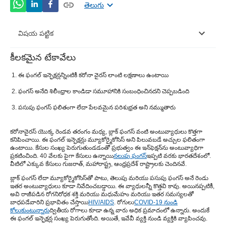
తెలుగు
విషయ పట్టిక
కీలకమైన టేకావేలు
బ్లాక్ ఫంగస్ అంటే ఏమిటిమరియు దాని లక్షణాలు ఏమిటి?Â
ఈ ఫంగల్ ఇన్ఫెక్షన్లన్నింటికీ కరోనా వైరస్ లాంటి లక్షణాలు ఉంటాయి
తెల్లటి ఫంగస్ అంటే ఏమిటి మరియు దాని లక్షణాలు
ఫంగస్ అనేది శిలీంధ్రాల కాండిడా సమూహానికి సంబంధించినదని చెప్పబడింది
ఏమిటి?Â
పసుపు ఫంగస్ ఫలితంగా లేదా పేలవమైన పరిశుభ్రత అని నమ్ముతారు
పసుపు ఫంగస్ అంటే ఏమిటి మరియు దాని లక్షణాలు
ఏమిటి?
కరోనావైరస్ యొక్క రెండవ తరంగం మధ్య, బ్లాక్ ఫంగస్ వంటి అంటువ్యాధులు కొత్తగా
కనిపించాయి. ఈ ఫంగల్ ఇన్ఫెక్షన్లు మ్యూకోర్మైకోసిస్ అని పిలువబడే అచ్చుల ఫలితంగా
పసుపు ఫంగస్ లక్షణాలు క్రింది వాటిని కలిగి ఉంటాయి
ఉంటాయి. కేసుల సంఖ్య పెరుగుతుండడంతో ప్రభుత్వం ఈ ఇన్‌ఫెక్షన్‌ను అంటువ్యాధిగా
ప్రకటించింది. 40 వేలకు పైగా కేసులు ఉన్నాయి
నలుపు ఫంగస్
ఇప్పటి వరకు భారతదేశంలో.
వీటిలో ప్రతి ఒక్కటి గుర్తించడానికి మార్గం ఉందా?Â
వీటిలో ఎక్కువ కేసులు గుజరాత్, మహారాష్ట్ర, ఆంధ్రప్రదేశ్ రాష్ట్రాలకు చెందినవే.
బ్లాక్ ఫంగస్ లేదా మ్యూకోర్మైకోసిస్‌తో పాటు, తెలుపు మరియు పసుపు ఫంగస్ అనే రెండు
ఎలాంటి జాగ్రత్తలు తీసుకోవాలిÂ నలుపు ఫంగస్, తెలుపు
ఇతర అంటువ్యాధులు కూడా నివేదించబడ్డాయి. ఈ వ్యాధులన్నీ కొత్తవి కావు. అయినప్పటికీ,
ఫంగస్,Â మరియు పసుపు ఫంగస్అంటువ్యాధులు?Â
అవి రాజీపడిన రోగనిరోధక శక్తి మరియు మధుమేహం మరియు ఇతర సమస్యలతో
బాధపడేవారిని ప్రభావితం చేస్తాయి
HIV/AIDS
. రోగులు
COVID-19 నుండి
కోలుకుంటున్నారు
ద్వితీయ రోగాలు కూడా ఉన్న వారు అధిక ప్రమాదంలో ఉన్నారు. అందుకే
ఈ ఫంగల్ ఇన్ఫెక్షన్ల సంఖ్య పెరుగుతోంది. అయితే, ఇవేవీ వ్యక్తి నుండి వ్యక్తికి వ్యాపించవు.