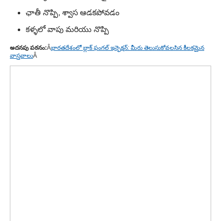
ఛాతీ నొప్పి, శ్వాస ఆడకపోవడం
కళ్ళలో వాపు మరియు నొప్పి
అదనపు పఠనం:
Â
భారతదేశంలో బ్లాక్ ఫంగల్ ఇన్ఫెక్షన్: మీరు తెలుసుకోవలసిన కీలకమైన
వాస్తవాలు
Â