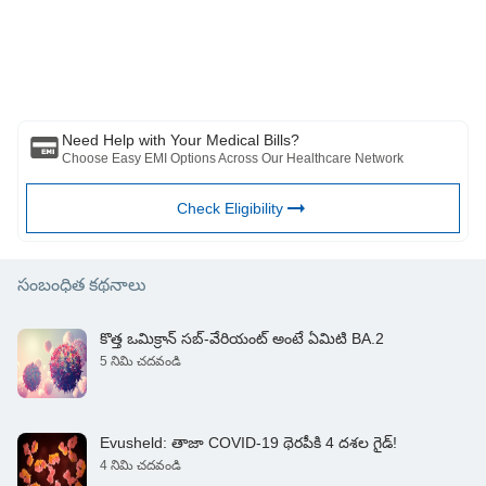
గమనించండి మరియు బజాజ్ ఫిన్‌సర్వ్ హెల్త్ లిమిటెడ్ (“BFHL”) ఎటువంటి
https://filaantro.org/blog/2021/06/04/white-yellow-fungus-and-
బాధ్యత వహించదు రచయిత/సమీక్షకుడు/ప్రారంభించినవారు వ్యక్తం చేసిన/ఇచ్చిన
aspergillosis/
అభిప్రాయాలు/సలహాలు/సమాచారం. ఈ కథనం ఏదైనా వైద్య సలహాకు
https://pubmed.ncbi.nlm.nih.gov/19275278/
ప్రత్యామ్నాయంగా పరిగణించరాదు, రోగ నిర్ధారణ లేదా చికిత్స. మీ విశ్వసనీయ
వైద్యుడు/అర్హత కలిగిన ఆరోగ్య సంరక్షణను ఎల్లప్పుడూ సంప్రదించండి మీ వైద్య
పరిస్థితిని అంచనా వేయడానికి ప్రొఫెషనల్. పై కథనం ఒక ద్వారా సమీక్షించబడింది
అర్హత కలిగిన వైద్యుడు మరియు BFHL ఏదైనా సమాచారం కోసం ఏదైనా నష్టానికి
బాధ్యత వహించదు లేదా ఏదైనా మూడవ పక్షం అందించే సేవలు.
Need Help with Your Medical Bills?
Choose Easy EMI Options Across Our Healthcare Network
Check Eligibility
సంబంధిత కథనాలు
కొత్త ఒమిక్రాన్ సబ్-వేరియంట్ అంటే ఏమిటి BA.2
5 నిమి చదవండి
Evusheld: తాజా COVID-19 థెరపీకి 4 దశల గైడ్!
4 నిమి చదవండి