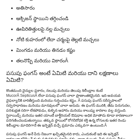
అతిసారం
ఆక్సిజన్ స్థాయిని తగ్గించండి
ఊపిరితిత్తులపై నల్ల మచ్చలు
నోటి కుహరంలో లేదా చర్మంపై తెల్లటి మచ్చలు
మింగడం మరియు తినడం కష్టం
తలనొప్పి మరియు వికారం
Â
పసుపు ఫంగస్ అంటే ఏమిటి మరియు దాని లక్షణాలు
ఏమిటి?
కొంతమంది వైద్యుల ప్రకారం, నలుపు మరియు తెలుపు శిలీంధ్రాల కంటే
MucorÂ SepticusÂ లేదా పసుపు ఫంగస్ చాలా ప్రాణాంతకమైనది. ఇది అవయవ
వైఫల్యానికి దారితీస్తుంది మరియు గుర్తించడం కష్టం. Â పసుపు ఫంగస్ సరీసృపాలలో
సర్వసాధారణం మరియు మానవులలో చాలా అరుదు. ఈ ఫంగస్ మురికి, తేమ పెరుగుదల,
పరిశుభ్రత సరిగా లేకపోవడం, కుళ్ళిన ఆహారం మరియు కాలుష్య కారకాల వల్ల వస్తుంది.
స్టెరాయిడ్స్ మరియు ఇతర యాంటీ బాక్టీరియల్ ఔషధాల అధిక మోతాదు కూడా కారణాలుగా
పరిగణించబడుతున్నాయి. తక్కువ స్థాయిలో రోగనిరోధక శక్తి ఉన్న రోగులకు ఇతర రెండు
శిలీంధ్రాల మాదిరిగానే ఈ ఇన్ఫెక్షన్ వచ్చే ప్రమాదం ఎక్కువగా ఉంటుంది.
Â
పసుపు ఫంగస్ అనే పేరు నిజంగా ఖచ్చితమైనది కాదు, ఎందుకంటే ఇది ఈ ఇన్ఫెక్షన్
కారణంగా కనిపించే రంగు ప్రతిచర్యను సూచించదు. చాలా మటుకు, పేరు పసుపు చీము