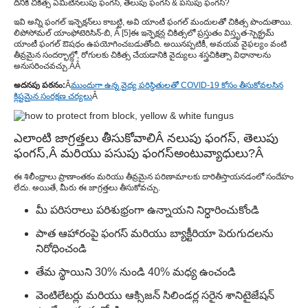
దీనికి చికిత్స ఏమిటి
నలుపు ఫంగస్, తెలుపు ఫంగస్ & పసుపు ఫంగస్
?
ఇవి అన్ని ఫంగల్ ఇన్ఫెక్షన్‌లు కాబట్టి, అవి యాంటీ ఫంగల్ మందులతో చికిత్స పొందుతాయి.
లిపోసోమల్ యాంఫోటెరిసిన్-బి, Â [
5
]ఈ ఇన్ఫెక్షన్ల చికిత్సలో ప్రస్తుతం విస్తృత-స్పెక్ట్రమ్
యాంటీ ఫంగల్ ఔషధం ఉపయోగించబడుతోంది. అయినప్పటికీ, అవయవ వైఫల్యం వంటి
తీవ్రమైన సందర్భాల్లో, రోగులకు చికిత్స చేయడానికి వైద్యులు శస్త్రచికిత్సా విధానాలను
అనుసరించవచ్చు.Â
Â
అదనపు పఠనం:
Â
ముందుగా ఉన్న వైద్య పరిస్థితులతో COVID-19 కోసం తీసుకోవలసిన
క్లిష్టమైన సంరక్షణ చర్యలు
Â
ఎలాంటి జాగ్రత్తలు తీసుకోవాలి
Â నలుపు ఫంగస్, తెలుపు
ఫంగస్,Â మరియు పసుపు ఫంగస్
అంటువ్యాధులు?
Â
ఈ శిలీంధ్రాలు ప్రాణాంతకం మరియు తీవ్రమైన పరిణామాలకు దారితీస్తాయనడంలో సందేహం
లేదు. అయితే, మీరు ఈ జాగ్రత్తలు తీసుకోవచ్చు.
మీ పరిసరాలు పరిశుభ్రంగా ఉన్నాయని నిర్ధారించుకోండి
పాత ఆహారంపై ఫంగస్ మరియు బ్యాక్టీరియా పెరుగుదలను
నిరోధించండి
తేమ స్థాయిని 30% నుండి 40% మధ్య ఉంచండి
వెంటిలేటర్లు మరియు ఆక్సిజన్ సిలిండర్ల సరైన శానిటైజేషన్