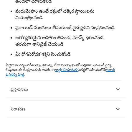
ఉండేలా చూసుకోండి
మధుమేహం ఉంటే రక్తంలో చక్కెర స్థాయిలను
నియంత్రించండి
స్టెరాయిడ్ మందులు తీసుకుంటే వైద్యుడిని సంప్రదించండి
ఆరోగ్యకరమైన ఆహారం తినండి, మాస్క్ ధరించండి,
తరచుగా శానిటైజ్ చేయండి
మీ రోగనిరోధక శక్తిని పెంచుకోండి
ఏదైనా సందర్భంలో
తెలుపు, పసుపు, లేదా నలుపు ఫంగస్ లక్షణాలు
,వెంటనే వైద్య
నిపుణులను సంప్రదించండి.Â
బుక్ an
డాక్టర్ నియామకం
సెకన్లలో సమీపంలోని
బజాజ్
ఫిన్‌సర్వ్ హెల్త్
.
ప్రస్తావనలు
https://www.cdc.gov/fungal/diseases/mucormycosis/index.html
నిరాకరణ
https://www.downtoearth.org.in/news/health/after-black-
fungus-white-fungus-cases-reported-in-bihar-amid-covid-19-
77022
https://www.whitefungus.org/white-fungus-and-black-fungus-
దయచేసి ఈ వ్యాసం కేవలం సమాచార ప్రయోజనాల కోసం ఉద్దేశించబడినదని
difference-in-symptoms