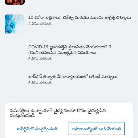
10 కరోనా లక్షణాలు, చికిత్స మరియు ముందు జాగ్రత్త చిట్కాలు
4 నిమి చదవండి
COVID-19 జ్ఞాపకశక్తిని ప్రభావితం చేయగలదా? 3
గమనించవలసిన ముఖ్యమైన విషయాలు
5 నిమి చదవండి
లాక్‌డౌన్ తర్వాత మీ కార్యాలయంలో ఆశించే మార్పులు
5 నిమి చదవండి
సమస్యలు ఉన్నాయా? వైద్య సలహా కోసం వైద్యుడిని
సంప్రదించండి
ఆన్‌లైన్‌లో సంప్రదించండి
అపాయింట్మెంట్ బుక్ చేయండి