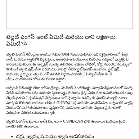
తెల్లటి ఫంగస్ అంటే ఏమిటి మరియు దాని లక్షణాలు
ఏమిటి?
Â
తెల్లటి ఫంగస్ శిలీంధ్రాల కాండిడా సమూహానికి సంబంధించినది. ఇది రక్తప్రవాహంలో, కేంద్ర
నాడీ మరియు శ్వాసకోశ వ్యవస్థలు, అంతర్గత అవయవాలు మరియు చర్మంలో ఇన్ఫెక్షన్లకు
కారణమవుతుంది. ఈ ఇన్ఫెక్షన్ యొక్క ఉపరితల లక్షణం నోటిలో, గోర్లు మరియు ముక్కులో
కనిపించే తెల్లటి థ్రష్ లేదా పెరుగుదల కాబట్టి, దీనిని వైట్ ఫంగస్ అంటారు. వైట్ థ్రష్
కాకుండా, వైద్యులు తెల్ల ఫంగస్ ఉనికిని నిర్ధారించడానికి CT స్కాన్ లేదా X- రే
చేయించుకోవాలని రోగులకు సలహా ఇస్తారు.
ఆక్సిజన్ సిలిండర్లు లేదా కాన్‌సెంట్రేటర్లు, మెడికల్ వెంటిలేటర్లు, హ్యూమిడిఫైయర్‌లలో పంపు
నీటిని ఉపయోగించడం మరియు స్టెరాయిడ్లు మరియు డ్రగ్స్ ఎక్కువగా ఉపయోగించడం వల్ల
తెల్లటి ఫంగస్ ఏర్పడవచ్చని నిపుణులు భావిస్తున్నారు. ఇవన్నీ ఈ ఫంగస్ మూత్రపిండాల
మార్పిడి రోగులకు కాకుండా తక్కువ రోగనిరోధక శక్తి మరియు మధుమేహం ఉన్నవారికి వ్యాప్తి
చెందడానికి సహాయపడతాయి. ప్రస్తుతానికి, మహిళలు మరియు పిల్లలు ప్రమాదంలో
ఎక్కువగా పరిగణించబడుతున్నారు.
తెల్లటి ఫంగస్ లక్షణాలు అనేక విధాలుగా COVID-19ని పోలి ఉంటాయి మరియు క్రింది
వాటిని కలిగి ఉంటాయి.
దగ్గు, జ్వరం, మరియు శ్వాస ఆడకపోవడం