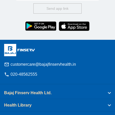
Send app link
customercare@bajajfinservhealth.in
020-48562555
Bajaj Finserv Health Ltd.
Health Library