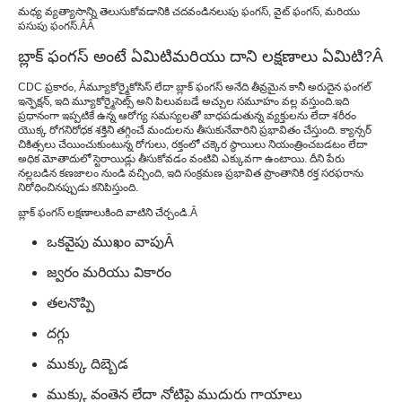
మధ్య వ్యత్యాసాన్ని తెలుసుకోవడానికి చదవండి
నలుపు ఫంగస్, వైట్ ఫంగస్, మరియు
పసుపు ఫంగస్
.Â
Â
బ్లాక్ ఫంగస్ అంటే ఏమిటి
మరియు దాని లక్షణాలు ఏమిటి?
Â
CDC ప్రకారం, Â
మ్యూకోర్మైకోసిస్ లేదా బ్లాక్ ఫంగస్ అనేది తీవ్రమైన కానీ అరుదైన ఫంగల్
ఇన్ఫెక్షన్, ఇది మ్యూకోర్మైసెట్స్ అని పిలువబడే అచ్చుల సమూహం వల్ల వస్తుంది.
ఇది
ప్రధానంగా ఇప్పటికే ఉన్న ఆరోగ్య సమస్యలతో బాధపడుతున్న వ్యక్తులను లేదా శరీరం
యొక్క రోగనిరోధక శక్తిని తగ్గించే మందులను తీసుకునేవారిని ప్రభావితం చేస్తుంది. క్యాన్సర్
చికిత్సలు చేయించుకుంటున్న రోగులు, రక్తంలో చక్కెర స్థాయిలు నియంత్రించబడటం లేదా
అధిక మోతాదులో స్టెరాయిడ్లు తీసుకోవడం వంటివి ఎక్కువగా ఉంటాయి. దీని పేరు
నల్లబడిన కణజాలం నుండి వచ్చింది, ఇది సంక్రమణ ప్రభావిత ప్రాంతానికి రక్త సరఫరాను
నిరోధించినప్పుడు కనిపిస్తుంది.
బ్లాక్ ఫంగస్ లక్షణాలు
కింది వాటిని చేర్చండి.
Â
ఒకవైపు ముఖం వాపు
Â
జ్వరం మరియు వికారం
తలనొప్పి
దగ్గు
ముక్కు దిబ్బెడ
ముక్కు వంతెన లేదా నోటిపై ముదురు గాయాలు