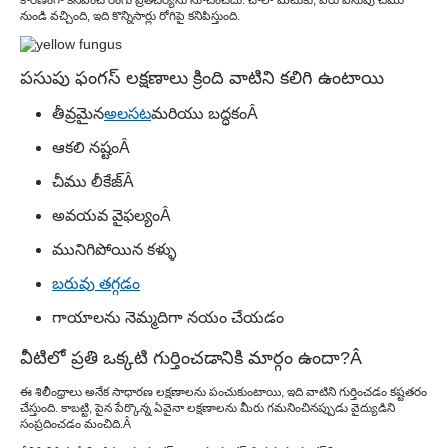
నుండి వచ్చింది, ఇది కొన్నిసార్లు రోగిపై కనిపిస్తుంది.
పసుపు ఫంగస్ లక్షణాలు క్రింది వాటిని కలిగి ఉంటాయి
తీవ్రమైన
అలసట
మరియు బద్ధకం
Â
ఆకలి నష్టం
Â
చీము లీకేజ్
Â
అవయవ వైఫల్యం
Â
మునిగిపోయిన కళ్ళు
బరువు తగ్గడం
గాయాలను నెమ్మదిగా నయం చేయడం
వీటిలో ప్రతి ఒక్కటి గుర్తించడానికి మార్గం ఉందా?
Â
ఈ శిలీంధ్రాలు అనేక సాధారణ లక్షణాలను పంచుకుంటాయి, ఇది వాటిని గుర్తించడం కష్టతరం
చేస్తుంది. కాబట్టి, పైన పేర్కొన్న ఏవైనా లక్షణాలను మీరు గమనించినప్పుడు వైద్యుడిని
సంప్రదించడం మంచిది.
Â