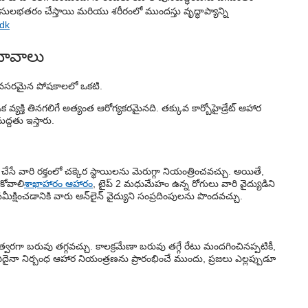
 సులభతరం చేస్తాయి మరియు శరీరంలో ముందస్తు వృద్ధాప్యాన్ని
ddk
రభావాలు
ికి అవసరమైన పోషకాలలో ఒకటి.
యక్తి తినగలిగే అత్యంత ఆరోగ్యకరమైనది. తక్కువ కార్బోహైడ్రేట్ ఆహార
మద్దతు ఇస్తారు.
ేసే వారి రక్తంలో చక్కెర స్థాయిలను మెరుగ్గా నియంత్రించవచ్చు. అయితే,
కోవాలి
శాఖాహారం ఆహారం
, టైప్ 2 మధుమేహం ఉన్న రోగులు వారి వైద్యుడిని
ీక్షించడానికి వారు ఆన్‌లైన్ వైద్యుని సంప్రదింపులను పొందవచ్చు.
త్వరగా బరువు తగ్గవచ్చు. కాలక్రమేణా బరువు తగ్గే రేటు మందగించినప్పటికీ,
 ఏదైనా నిర్బంధ ఆహార నియంత్రణను ప్రారంభించే ముందు, ప్రజలు ఎల్లప్పుడూ