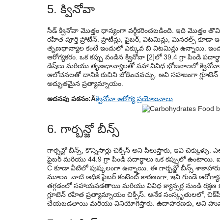
5. క్వినోవా
సీడ్ క్వినోవా మొత్తం ధాన్యంగా వర్గీకరించబడింది. ఇది మొత్తం 
రహిత పూర్తి ప్రోటీన్. ప్రొటీన్లు, ఫైబర్, విటమిన్లు, మినరల్స్ 
తృణధాన్యాల కంటే ఇందులో ఎక్కువ బి విటమిన్లు ఉన్నాయి. ఇందు
ఆరోగ్యకరం. ఒక కప్పు వండిన క్వినోవా [2]లో 39.4 గ్రా పిండి పదార్
డిష్‌లు మరియు తృణధాన్యాలతో సహా వివిధ భోజనాలలో క్వినోవ
ఆలోచనలతో దానికి రుచిని జోడించవచ్చు. అవి సహజంగా గ్లూటెన్ 
అద్భుతమైన ప్రత్యామ్నాయం.
అదనపు పఠనం:Â
క్వినోవా ఆరోగ్య ప్రయోజనాలు
6. గార్బన్జో బీన్స్
గార్బన్జో బీన్స్, కొన్నిసార్లు చిక్పీస్ అని పిలుస్తారు, ఇవి చిక్కు
ఫైబర్ మరియు 44.9 గ్రా పిండి పదార్థాలు ఒక కప్పులో ఉంటాయ
C కూడా వీటిలో పుష్కలంగా ఉన్నాయి. ఈ గార్బన్జో బీన్స్ శాకా
మూలం. వాటి అధిక ఫైబర్ కంటెంట్ కారణంగా, ఇవి గుండె ఆరోగ్యాన్ని
తగ్గడంలో సహాయపడతాయి మరియు వివిధ క్యాన్సర్ల నుండి రక్షణ కల
గ్లూటెన్ రహిత ప్రత్యామ్నాయం చిక్పీస్. అనేక సంస్కృతులలో, చ
చేయబడతాయి మరియు వినియోగిస్తారు. ఉదాహరణకు, అవి హుమ్ము