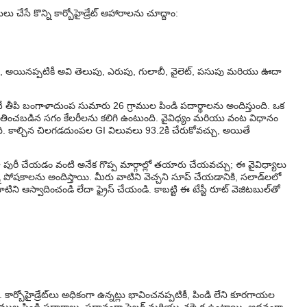
ు చేసే కొన్ని కార్బోహైడ్రేట్ ఆహారాలను చూద్దాం:
అయినప్పటికీ అవి తెలుపు, ఎరుపు, గులాబీ, వైలెట్, పసుపు మరియు ఊదా
చే తీపి బంగాళాదుంప సుమారు 26 గ్రాముల పిండి పదార్థాలను అందిస్తుంది. ఒక
నుమతించబడిన సగం కేలరీలను కలిగి ఉంటుంది. వైవిధ్యం మరియు వంట విధానం
ంది. కాల్చిన చిలగడదుంపల GI విలువలు 93.2కి చేరుకోవచ్చు, అయితే
ా పురీ చేయడం వంటి అనేక గొప్ప మార్గాల్లో తయారు చేయవచ్చు; ఈ వైవిధ్యాలు
పోషకాలను అందిస్తాయి. మీరు వాటిని వెచ్చని సూప్ చేయడానికి, సలాడ్‌లలో
ిని ఆస్వాదించండి లేదా ఫ్రైస్ చేయండి. కాబట్టి ఈ టేస్టీ రూట్ వెజిటబుల్‌తో
్బోహైడ్రేట్‌లు అధికంగా ఉన్నట్లు భావించనప్పటికీ, పిండి లేని కూరగాయల