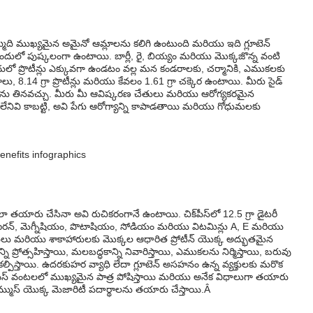
తొమ్మిది ముఖ్యమైన అమైనో ఆమ్లాలను కలిగి ఉంటుంది మరియు ఇది గ్లూటెన్
కూడా ఇందులో పుష్కలంగా ఉంటాయి. బార్లీ, రై, బియ్యం మరియు మొక్కజొన్న వంటి
లో ప్రొటీన్లు ఎక్కువగా ఉండటం వల్ల మన కండరాలకు, చర్మానికి, ఎముకలకు
థాలు, 8.14 గ్రా ప్రొటీన్లు మరియు కేవలం 1.61 గ్రా చక్కెర ఉంటాయి. మీరు సైడ్
ాను తినవచ్చు. మీరు మీ ఆవిష్కరణ చేతులు మరియు ఆరోగ్యకరమైన
లేనివి కాబట్టి, అవి పేగు ఆరోగ్యాన్ని కాపాడతాయి మరియు గోధుమలకు
ళ్ళు. ఎలా తయారు చేసినా అవి రుచికరంగానే ఉంటాయి. చిక్‌పీస్‌లో 12.5 గ్రా డైటరీ
ి. ఐరన్, మెగ్నీషియం, పొటాషియం, సోడియం మరియు విటమిన్లు A, E మరియు
హారులు మరియు శాకాహారులకు మొక్కల ఆధారిత ప్రోటీన్ యొక్క అద్భుతమైన
 ప్రోత్సహిస్తాయి, మలబద్ధకాన్ని నివారిస్తాయి, ఎముకలను నిర్మిస్తాయి, బరువు
్పిస్తాయి. ఉదరకుహర వ్యాధి లేదా గ్లూటెన్ అసహనం ఉన్న వ్యక్తులకు మరొక
ిక్‌పీస్ వంటలలో ముఖ్యమైన పాత్ర పోషిస్తాయి మరియు అనేక విధాలుగా తయారు
స్ యొక్క మెజారిటీ పదార్థాలను తయారు చేస్తాయి.Â