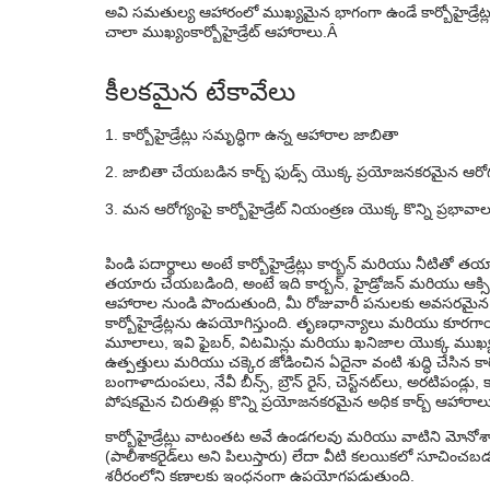
అవి సమతుల్య ఆహారంలో ముఖ్యమైన భాగంగా ఉండే కార్బోహైడ్రేట్
2. బీట్రూట్
చాలా ముఖ్యం
కార్బోహైడ్రేట్ ఆహారాలు
.
Â
3. మొక్కజొన్న
కీలకమైన టేకావేలు
4. ఓట్స్
కార్బోహైడ్రేట్లు సమృద్ధిగా ఉన్న ఆహారాల జాబితా
5. క్వినోవా
జాబితా చేయబడిన కార్బ్ ఫుడ్స్ యొక్క ప్రయోజనకరమైన ఆరోగ్
6. గార్బన్జో బీన్స్
మన ఆరోగ్యంపై కార్బోహైడ్రేట్ నియంత్రణ యొక్క కొన్ని ప్రభావా
7. యాపిల్స్
8. బ్లూబెర్రీ
పిండి పదార్థాలు అంటే కార్బోహైడ్రేట్లు కార్బన్ మరియు నీటితో 
తయారు చేయబడింది, అంటే ఇది కార్బన్, హైడ్రోజన్ మరియు ఆక్సిజన
9. నారింజ
ఆహారాల నుండి పొందుతుంది, మీ రోజువారీ పనులకు అవసరమైన శక
కార్బోహైడ్రేట్లను ఉపయోగిస్తుంది. తృణధాన్యాలు మరియు కూరగ
ఆరోగ్యంపై కార్బోహైడ్రేట్ నియంత్రణ ప్రభావాలు
మూలాలు, ఇవి ఫైబర్, విటమిన్లు మరియు ఖనిజాల యొక్క ముఖ్యమైన ప
ఉత్పత్తులు మరియు చక్కెర జోడించిన ఏదైనా వంటి శుద్ధి చేసిన కార్
బంగాళాదుంపలు, నేవీ బీన్స్, బ్రౌన్ రైస్, చెస్ట్‌నట్‌లు, అరటిపండ్లు
పోషకమైన చిరుతిళ్లు కొన్ని ప్రయోజనకరమైన అధిక కార్బ్ ఆహారాలు.
కార్బోహైడ్రేట్లు వాటంతట అవే ఉండగలవు మరియు వాటిని మోనోశాకర
(పాలీశాకరైడ్‌లు అని పిలుస్తారు) లేదా వీటి కలయికలో సూచించబ
శరీరంలోని కణాలకు ఇంధనంగా ఉపయోగపడుతుంది.