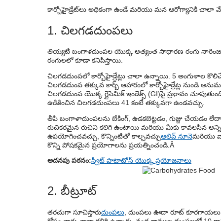
కార్బోహైడ్రేట్‌లు అధికంగా ఉండే మరియు మన ఆరోగ్యానికి చాలా మేల
1. చిలగడదుంపలు
తియ్యటి బంగాళదుంపల యొక్క అత్యంత సాధారణ రంగు నారింజ, 
రంగులలో కూడా కనిపిస్తాయి.
చిలగడదుంపలో కార్బోహైడ్రేట్లు చాలా ఉన్నాయి. 5 అంగుళాల కొలి
చిలగడదుంప తక్కువ కార్బ్ ఆహారంలో కార్బోహైడ్రేట్ల నుండి అ
చిలగడదుంప యొక్క గ్లైసెమిక్ ఇండెక్స్ (GI)పై ప్రభావం చూపుతు
ఉడికించిన చిలగడదుంపలు 41 కంటే తక్కువగా ఉండవచ్చు.
తీపి బంగాళాదుంపలను బేకింగ్, ఉడకబెట్టడం, గుజ్జు చేయడం లేద
రుచికరమైన రుచిని కలిగి ఉంటాయి మరియు మీకు కావలసిన అన్ని 
ఉపయోగించవచ్చు, కొన్నింటితో కాల్చవచ్చు
ఆలివ్ నూనె
మరియు వాట
కొన్ని పోషకమైన ప్రయోగాలను ప్రయత్నించండి.Â
అదనపు పఠనం:
స్వీట్ పొటాటోస్ యొక్క ప్రయోజనాలు
2. బీట్రూట్
తరచుగా సూచిస్తారు
దుంపలు
, దుంపలు ఊదా రూట్ కూరగాయలు. కార