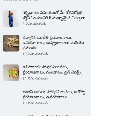
గర్భధారణ సమయంలో మీ రోగనిరోధక
శక్తిని పెంచడానికి 6 ముఖ్యమైన చిట్కాలు
5 నిమి చదవండి
చర్మానికి ములేతి ప్రయోజనాలు,
ఉపయోగాలు, దుష్ప్రభావాలు మరియు
ప్రమాదం
10 నిమి చదవండి
ఉసిరికాయ: పోషక విలువలు,
ప్రయోజనాలు, వంటకాలు, సైడ్ ఎఫెక్ట్స్
14 నిమి చదవండి
తులసి ఆకులు: పోషక విలువలు, ఆరోగ్య
ప్రయోజనాలు, ఉపయోగాలు
10 నిమి చదవండి