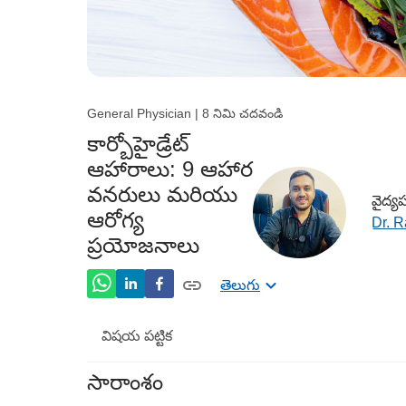
General Physician | 8 నిమి చదవండి
కార్బోహైడ్రేట్
ఆహారాలు: 9 ఆహార
వనరులు మరియు
వైద్య
ఆరోగ్య
Dr. 
ప్రయోజనాలు
తెలుగు
విషయ పట్టిక
సారాంశం
1. చిలగడదుంపలు