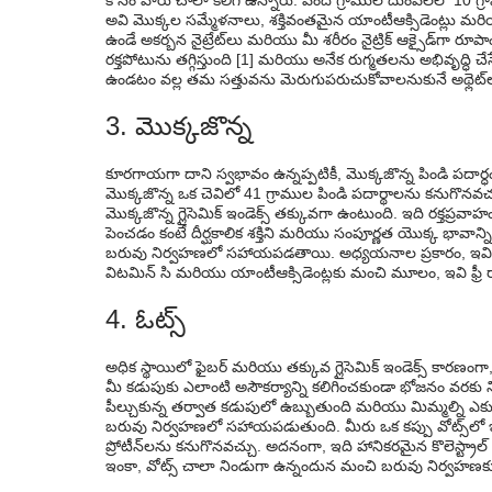
కోసం వారు చాలా కలిగి ఉన్నారు. వంద గ్రాముల దుంపలలో 10 గ్
అవి మొక్కల సమ్మేళనాలు, శక్తివంతమైన యాంటీఆక్సిడెంట్లు 
ఉండే అకర్బన నైట్రేట్‌లు మరియు మీ శరీరం నైట్రిక్ ఆక్సైడ్‌గా రూ
రక్తపోటును తగ్గిస్తుంది [1] మరియు అనేక రుగ్మతలను అభివృద్ధి చేసే
ఉండటం వల్ల తమ సత్తువను మెరుగుపరుచుకోవాలనుకునే అథ్లెట్‌
3. మొక్కజొన్న
కూరగాయగా దాని స్వభావం ఉన్నప్పటికీ, మొక్కజొన్న పిండి పదార్ధం
మొక్కజొన్న ఒక చెవిలో 41 గ్రాముల పిండి పదార్థాలను కనుగొనవచ్చు
మొక్కజొన్న గ్లైసెమిక్ ఇండెక్స్ తక్కువగా ఉంటుంది. ఇది రక్తప్రవ
పెంచడం కంటే దీర్ఘకాలిక శక్తిని మరియు సంపూర్ణత యొక్క భావాన్న
బరువు నిర్వహణలో సహాయపడతాయి. అధ్యయనాల ప్రకారం, ఇవి ర
విటమిన్ సి మరియు యాంటీఆక్సిడెంట్లకు మంచి మూలం, ఇవి ఫ్రీ
4. ఓట్స్
అధిక స్థాయిలో ఫైబర్ మరియు తక్కువ గ్లైసెమిక్ ఇండెక్స్ కారణంగా
మీ కడుపుకు ఎలాంటి అసౌకర్యాన్ని కలిగించకుండా భోజనం వరకు నిండ
పీల్చుకున్న తర్వాత కడుపులో ఉబ్బుతుంది మరియు మిమ్మల్ని ఎక్క
బరువు నిర్వహణలో సహాయపడుతుంది. మీరు ఒక కప్పు వోట్స్‌లో ఇరవ
ప్రోటీన్‌లను కనుగొనవచ్చు. అదనంగా, ఇది హానికరమైన కొలెస్ట్రాల్ 
ఇంకా, వోట్స్ చాలా నిండుగా ఉన్నందున మంచి బరువు నిర్వహణక