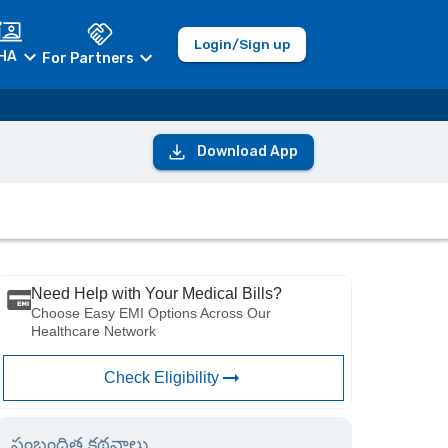
Login/Sign up
HA
For Partners
Download App
Need Help with Your Medical Bills?
Choose Easy EMI Options Across Our
Healthcare Network
Check Eligibility
సంబంధిత కథనాలు