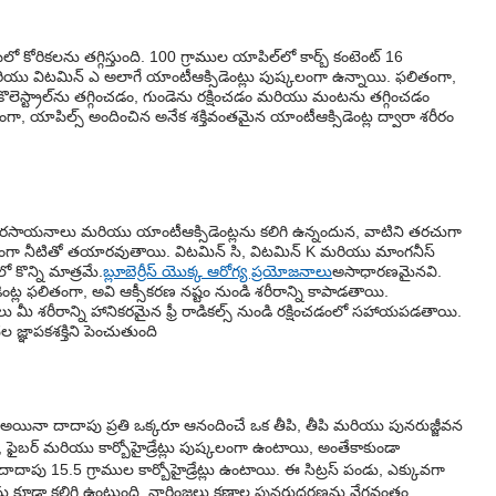
లో కోరికలను తగ్గిస్తుంది. 100 గ్రాముల యాపిల్‌లో కార్బ్ కంటెంట్ 16
ియు విటమిన్ ఎ అలాగే యాంటీఆక్సిడెంట్లు పుష్కలంగా ఉన్నాయి. ఫలితంగా,
 కొలెస్ట్రాల్‌ను తగ్గించడం, గుండెను రక్షించడం మరియు మంటను తగ్గించడం
, యాపిల్స్ అందించిన అనేక శక్తివంతమైన యాంటీఆక్సిడెంట్ల ద్వారా శరీరం
్కల రసాయనాలు మరియు యాంటీఆక్సిడెంట్లను కలిగి ఉన్నందున, వాటిని తరచుగా
్రధానంగా నీటితో తయారవుతాయి. విటమిన్ సి, విటమిన్ K మరియు మాంగనీస్
 కొన్ని మాత్రమే.
బ్లూబెర్రీస్ యొక్క ఆరోగ్య ప్రయోజనాలు
అసాధారణమైనవి.
ట్ల ఫలితంగా, అవి ఆక్సీకరణ నష్టం నుండి శరీరాన్ని కాపాడతాయి.
లు మీ శరీరాన్ని హానికరమైన ఫ్రీ రాడికల్స్ నుండి రక్షించడంలో సహాయపడతాయి.
ల జ్ఞాపకశక్తిని పెంచుతుంది
లో అయినా దాదాపు ప్రతి ఒక్కరూ ఆనందించే ఒక తీపి, తీపి మరియు పునరుజ్జీవన
ి, ఫైబర్ మరియు కార్బోహైడ్రేట్లు పుష్కలంగా ఉంటాయి, అంతేకాకుండా
దాపు 15.5 గ్రాముల కార్బోహైడ్రేట్లు ఉంటాయి. ఈ సిట్రస్ పండు, ఎక్కువగా
ు కూడా కలిగి ఉంటుంది. నారింజలు కణాల పునరుద్ధరణను వేగవంతం