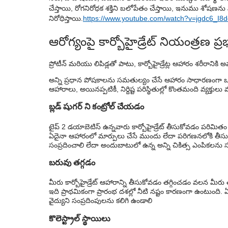
చేస్తాయి, రోగనిరోధక శక్తిని బలోపేతం చేస్తాయి, ఇనుము శోషణను
నిరోధిస్తాయి.
https://www.youtube.com/watch?v=jgdc6_I8
ఆరోగ్యంపై కార్బోహైడ్రేట్ నియంత్రణ ప్
ప్రోటీన్ మరియు లిపిడ్లతో పాటు, కార్బోహైడ్రేట్ల ఆహారం శరీరాన
అన్ని ప్రధాన పోషకాలను సమతుల్యం చేసే ఆహారం సాధారణంగా ఒక వ్
ఆహారాలు, అయినప్పటికీ, నిర్దిష్ట పరిస్థితుల్లో కొంతమంది వ్యక్తులు 
బ్లడ్ షుగర్ ని కంట్రోల్ చేయడం
టైప్ 2 డయాబెటిస్ ఉన్నవారు కార్బోహైడ్రేట్ తీసుకోవడం పరిమితం చ
ఏదైనా ఆహారంలో మార్పులు చేసే ముందు లేదా పరిగణనలోకి తీసు
సంప్రదించాలి లేదా అందుబాటులో ఉన్న అన్ని చికిత్స ఎంపికలను సమ
బరువు తగ్గడం
మీరు కార్బోహైడ్రేట్ ఆహారాన్ని తీసుకోవడం తగ్గించడం వలన మీరు 
ఇది ప్రాథమికంగా ప్రారంభ దశల్లో నీటి నష్టం కారణంగా ఉంటుంది.
వైద్యుని సంప్రదింపులను కలిగి ఉండాలి
కొలెస్ట్రాల్ స్థాయిలు