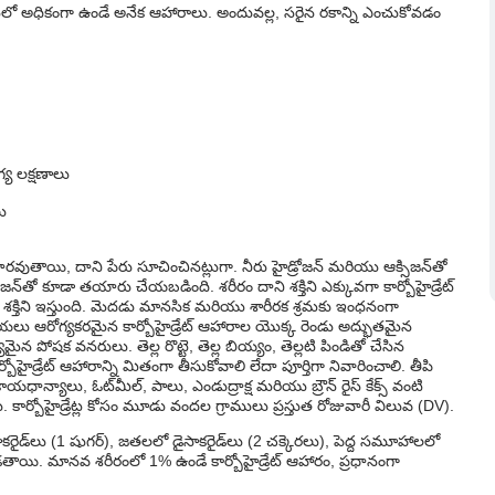
లలో అధికంగా ఉండే అనేక ఆహారాలు. అందువల్ల, సరైన రకాన్ని ఎంచుకోవడం
య లక్షణాలు
లు
తయారవుతాయి, దాని పేరు సూచించినట్లుగా. నీరు హైడ్రోజన్ మరియు ఆక్సిజన్‌తో
్‌తో కూడా తయారు చేయబడింది. శరీరం దాని శక్తిని ఎక్కువగా కార్బోహైడ్రేట్
్తిని ఇస్తుంది. మెదడు మానసిక మరియు శారీరక శ్రమకు ఇంధనంగా
ాయలు ఆరోగ్యకరమైన కార్బోహైడ్రేట్ ఆహారాల యొక్క రెండు అద్భుతమైన
ోషక వనరులు. తెల్ల రొట్టె, తెల్ల బియ్యం, తెల్లటి పిండితో చేసిన
బోహైడ్రేట్ ఆహారాన్ని మితంగా తీసుకోవాలి లేదా పూర్తిగా నివారించాలి. తీపి
, కాయధాన్యాలు, ఓట్‌మీల్, పాలు, ఎండుద్రాక్ష మరియు బ్రౌన్ రైస్ కేక్స్ వంటి
 కార్బోహైడ్రేట్ల కోసం మూడు వందల గ్రాములు ప్రస్తుత రోజువారీ విలువ (DV).
ైడ్‌లు (1 షుగర్), జతలలో డైసాకరైడ్‌లు (2 చక్కెరలు), పెద్ద సమూహాలలో
డతాయి. మానవ శరీరంలో 1% ఉండే కార్బోహైడ్రేట్ ఆహారం, ప్రధానంగా