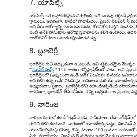
7. యాపిల్స్
యాపిల్స్ ఒక ఆహ్లాదకరమైన చిరుతిండి, ఇది బరువు తగ్గించే ప్రక్రియ
గ్రాములు. అదనంగా, వాటిలో పొటాషియం, ఫైబర్, విటమిన్ సి మర
అవి పేగు ఆరోగ్యాన్ని మెరుగుపరచడం, రోగనిరోధక శక్తిని పెంచడం,
వంటి అనేక సానుకూల ఆరోగ్య ప్రభావాలను కలిగి ఉంటాయి. అదనంగా
ఆంకోజెనిక్ కణాల నుండి రక్షించబడవచ్చు.
8. బ్లూబెర్రీ
బ్లూబెర్రీస్ రుచి అద్భుతంగా ఉంటుంది. అవి శక్తివంతమైన మొక
""
సూపర్ ఫుడ్స్
." 14.5 శాతం కార్బోహైడ్రేట్‌లతో పాటు, అవి ప
బ్లూబెర్రీస్‌లో పుష్కలంగా ఉండే అనేక విటమిన్లు మరియు ఖనిజాలలో
అవి కలిగి ఉన్న అనేక విటమిన్లు, ఖనిజాలు మరియు యాంటీఆక్సిడెం
అధ్యయనాల ప్రకారం, బ్లూబెర్రీస్‌లోని యాంటీఆక్సిడెంట్ రసాయనా
అదనంగా, బ్లూబెర్రీస్ తీసుకోవడం, కొన్ని అధ్యయనాల ప్రకారం, పెద్ద
9. నారింజ
నారింజ రంగులో ఉండే సిట్రస్ పండు, పానీయాలు లేదా ఐస్‌క్రీమ్‌
రుచిని కలిగి ఉంటుంది. నారింజలో యాంటీఆక్సిడెంట్లు, విటమిన్ స
యాంటీఆక్సిడెంట్ల యొక్క గొప్ప మూలం. 100 గ్రాముల నారింజలో దా
నీరు, పొటాషియం, విటమిన్ B మరియు ఇతర మొక్కల పదార్థాలన