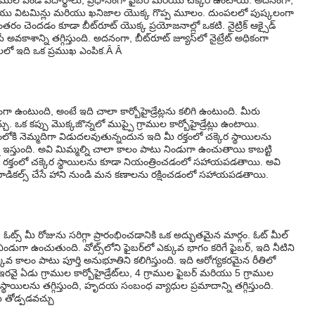
రాముల పిండి పదార్థాలు, ప్రధానంగా ఫైబర్ మరియు చక్కెర ఉంటాయి. అదనంగా,
మరియు విటమిన్లు మరియు ఖనిజాల యొక్క గొప్ప మూలం. దుంపలలో పుష్కలంగా
పాంతరం చెందడం కూడా బీట్‌రూట్ యొక్క ప్రయోజనాల్లో ఒకటి. నైట్రిక్ ఆక్సైడ్
 అవకాశాన్ని తగ్గిస్తుంది. అదనంగా, బీట్‌రూట్ జ్యూస్‌లో నైట్రేట్ అధికంగా
లలో ఇది ఒక ప్రముఖ ఎంపిక.Â Â
గా ఉంటుంది, అంటే ఇది చాలా కార్బోహైడ్రేట్లను కలిగి ఉంటుంది. మీరు
. ఒక కప్పు మొక్కజొన్నలో ముప్పై గ్రాముల కార్బోహైడ్రేట్లు ఉంటాయి.
ాహంలోకి నెమ్మదిగా విడుదలవుతున్నందున ఇది మీ రక్తంలో చక్కెర స్థాయిలను
ి ఇస్తుంది. అవి మిమ్మల్ని చాలా కాలం పాటు నిండుగా ఉంచుతాయి కాబట్టి
క్తంలో చక్కెర స్థాయిలను కూడా నియంత్రించడంలో సహాయపడతాయి. అవి
 రాడికల్స్ చేసే హాని నుండి మన కణాలను రక్షించడంలో సహాయపడతాయి.
, ఓట్స్ మీ రోజును సరిగ్గా ప్రారంభించడానికి ఒక అద్భుతమైన మార్గం. ఓట్ మీల్
ుగా ఉంచుతుంది. వోట్స్‌లోని ఫైబర్‌లో ఎక్కువ భాగం కరిగే ఫైబర్, ఇది నీటిని
ువ కాలం పాటు పూర్తి అనుభూతిని కలిగిస్తుంది. ఇది ఆరోగ్యకరమైన రీతిలో
ై ఏడు గ్రాముల కార్బోహైడ్రేట్‌లు, 4 గ్రాముల ఫైబర్ మరియు 5 గ్రాముల
స్థాయిలను తగ్గిస్తుంది, హృదయ సంబంధ వ్యాధుల ప్రమాదాన్ని తగ్గిస్తుంది.
ు తోడ్పడవచ్చు