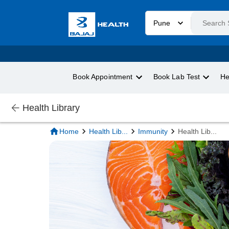
Pune
Book Appointment
Book Lab Test
He
Health Library
Home
Health Lib
...
Immunity
Health Lib
...