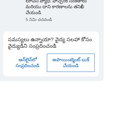
లూపస్ వ్యాధి: హెచ్చరిక సంకేతాలు
మరియు దాని కారణాలను తనిఖీ
చేయండి
5 నిమి చదవండి
సమస్యలు ఉన్నాయా? వైద్య సలహా కోసం
వైద్యుడిని సంప్రదించండి
ఆన్‌లైన్‌లో
అపాయింట్మెంట్ బుక్
సంప్రదించండి
చేయండి