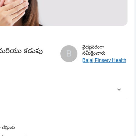
వైద్యపరంగా
ు మరియు కడుపు
B
సమీక్షించారు
Bajaj Finserv Health
చేస్తుంది