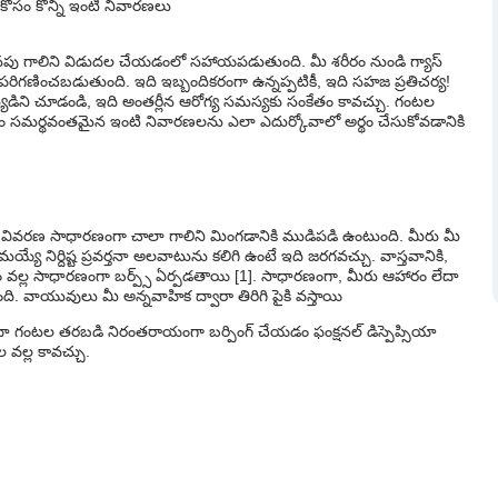
కోసం కొన్ని ఇంటి నివారణలు
ండి అదనపు గాలిని విడుదల చేయడంలో సహాయపడుతుంది. మీ శరీరం నుండి గ్యాస్
రిగణించబడుతుంది. ఇది ఇబ్బందికరంగా ఉన్నప్పటికీ, ఇది సహజ ప్రతిచర్య!
ద్యుడిని చూడండి, ఇది అంతర్లీన ఆరోగ్య సమస్యకు సంకేతం కావచ్చు. గంటల
కోసం సమర్థవంతమైన ఇంటి నివారణలను ఎలా ఎదుర్కోవాలో అర్థం చేసుకోవడానికి
ివరణ సాధారణంగా చాలా గాలిని మింగడానికి ముడిపడి ఉంటుంది. మీరు మీ
్యే నిర్దిష్ట ప్రవర్తనా అలవాటును కలిగి ఉంటే ఇది జరగవచ్చు. వాస్తవానికి,
 వల్ల సాధారణంగా బర్ప్స్ ఏర్పడతాయి [1]. సాధారణంగా, మీరు ఆహారం లేదా
ది. వాయువులు మీ అన్నవాహిక ద్వారా తిరిగి పైకి వస్తాయి
ేదా గంటల తరబడి నిరంతరాయంగా బర్పింగ్ చేయడం ఫంక్షనల్ డిస్పెప్సియా
ల వల్ల కావచ్చు.