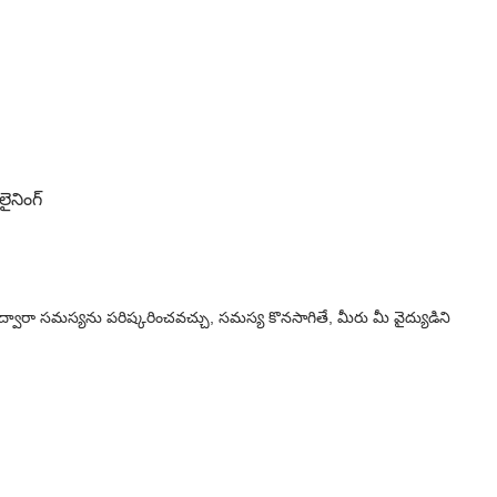
లైనింగ్
వారా సమస్యను పరిష్కరించవచ్చు, సమస్య కొనసాగితే, మీరు మీ వైద్యుడిని