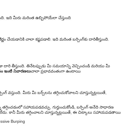
ంది. ఇది మీరు మరింత ఉబ్బిపోయేలా చేస్తుంది
్ణం చేయడానికి చాలా కష్టపడాలి. ఇది మరింత బర్పింగ్‌కు దారితీస్తుంది.
 దారి తీస్తుంది. తినేటప్పుడు మీ సమయాన్ని వెచ్చించండి మరియు మీ
ోసం ఇంటి నివారణలు
చాలా ప్రభావవంతంగా ఉంటాయి
 వస్తుంది. మీరు మీ బర్ప్‌లను తగ్గించుకోవాలని చూస్తున్నట్లయితే,
ని తగ్గించడంలో సహాయపడవచ్చు. గుర్తుంచుకోండి, బర్పింగ్ అనేది సాధారణ
లేదు. కానీ మీరు తగ్గించాలని చూస్తున్నట్లయితే, ఈ చిట్కాలు సహాయపడతాయి