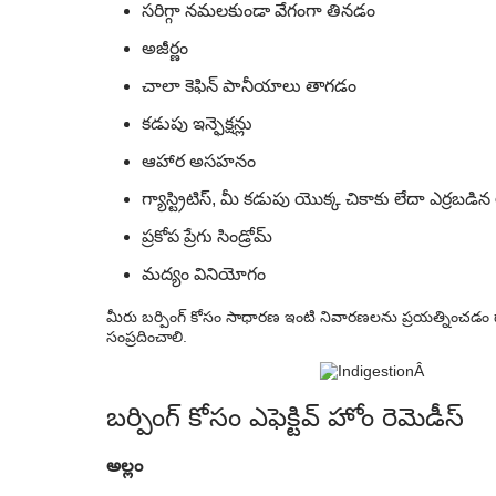
సరిగ్గా నమలకుండా వేగంగా తినడం
అజీర్ణం
చాలా కెఫిన్ పానీయాలు తాగడం
కడుపు ఇన్ఫెక్షన్లు
ఆహార అసహనం
గ్యాస్ట్రిటిస్, మీ కడుపు యొక్క చికాకు లేదా ఎర్రబడిన 
ప్రకోప ప్రేగు సిండ్రోమ్
మద్యం వినియోగం
మీరు బర్పింగ్ కోసం సాధారణ ఇంటి నివారణలను ప్రయత్నించడం ద్
సంప్రదించాలి.
బర్పింగ్ కోసం ఎఫెక్టివ్ హోం రెమెడీస్
అల్లం