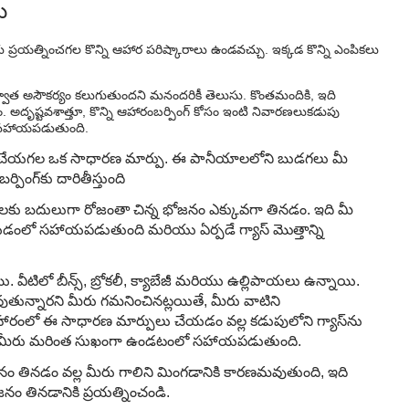
ు
 ప్రయత్నించగల కొన్ని ఆహార పరిష్కారాలు ఉండవచ్చు. ఇక్కడ కొన్ని ఎంపికలు
తర్వాత అసౌకర్యం కలుగుతుందని మనందరికీ తెలుసు. కొంతమందికి, ఇది
. అదృష్టవశాత్తూ, కొన్ని ఆహారం
బర్పింగ్ కోసం ఇంటి నివారణలు
కడుపు
లో సహాయపడుతుంది.
ీరు చేయగల ఒక సాధారణ మార్పు. ఈ పానీయాలలోని బుడగలు మీ
ింగ్‌కు దారితీస్తుంది
ు బదులుగా రోజంతా చిన్న భోజనం ఎక్కువగా తినడం. ఇది మీ
యడంలో సహాయపడుతుంది మరియు ఏర్పడే గ్యాస్ మొత్తాన్ని
. వీటిలో బీన్స్, బ్రోకలీ, క్యాబేజీ మరియు ఉల్లిపాయలు ఉన్నాయి.
ుతున్నారని మీరు గమనించినట్లయితే, మీరు వాటిని
ీ ఆహారంలో ఈ సాధారణ మార్పులు చేయడం వల్ల కడుపులోని గ్యాస్‌ను
వాత మీరు మరింత సుఖంగా ఉండటంలో సహాయపడుతుంది.
నం తినడం వల్ల మీరు గాలిని మింగడానికి కారణమవుతుంది, ఇది
ోజనం తినడానికి ప్రయత్నించండి.