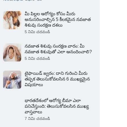
మీ పిల్లల ఆరోగ్యం కోసం మీరు
అనుసరించాల్సిన 5 కీలకమైన నవజాత
శిశువు సంరక్షణ దశలు
5 నిమి చదవండి
నవజాత శిశువు సంరక్షణ వారం: మీ
నవజాత శిశువుతో ఎలా ఆనందించాలి?
5 నిమి చదవండి
టైఫాయిడ్ జ్వరం: దాని గురించి మీరు
తప్పక తెలుసుకోవలసిన 6 ముఖ్యమైన
విషయాలు
భారతదేశంలో ఆరోగ్య బీమా ఎలా
పనిచేస్తుంది: తెలుసుకోవలసిన ముఖ్య
వాస్తవాలు
7 నిమి చదవండి