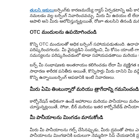
తులసి ఆకులు
బర్పింగ్‌కు కారణమయ్యే గ్యాస్ ఏర్పడటాన్ని ఆపే 
నమలడం వల్ల బర్పింగ్ నివారించవచ్చు. మీరు మీ ఉదయం టీ లేదా త
ఆపాలి అని మీరు ఆలోచిస్తున్నట్లయితే, రోజూ తులసిని తినండి
OTC మందులను ఉపయోగించండి
కొన్ని OTC మందులతో అధిక బర్పింగ్ సహాయపడుతుంది. ఉదాహర
పరిష్కరించగలదు. మీ వైద్యుడిని సందర్శించి, మీ కోసం యాంటీ
సమస్యలను పరిష్కరించడంలో కూడా సహాయపడతాయి మరియు ఇది
బర్ప్ మీ సంభాషణకు అంతరాయం కలిగించడం లేదా మీ వ్యక్తిగత బ
సాధారణ శారీరక పనితీరు అయితే, కొన్నిసార్లు మీరు దానిని మీ వద్ద
కొన్ని ఉన్నాయి
బర్పింగ్ ఆపడానికి ఇంటి నివారణలు.
మీరు ఏమి తింటున్నారో మరియు త్రాగేదాన్ని గమనించండి
కార్బోనేషన్ అధికంగా ఉండే ఆహారాలు మరియు పానీయాలు మరింత బర్పి
చూస్తున్నట్లయితే, సోడా, బీర్ మరియు ఇతర కార్బోనేటేడ్ పానీయా
మీ పానీయాలను మింగడం మానుకోండి
మీరు మీ పానీయాలను గల్ప్ చేసినప్పుడు, మీరు ద్రవంతో పాటు ఎక్క
పానీయాలను మింగడానికి బదులుగా నెమ్మదిగా సిప్ చేయడానికి ప