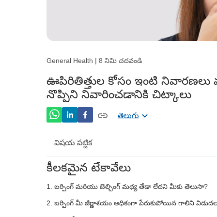
General Health | 8 నిమి చదవండి
ఊపిరితిత్తుల కోసం ఇంటి నివారణల
నొప్పిని నివారించడానికి చిట్కాలు
తెలుగు
విషయ పట్టిక
కీలకమైన టేకావేలు
విపరీతమైన బర్పింగ్ కారణాలు
బర్పింగ్ మరియు బెల్చింగ్ మధ్య తేడా లేదని మీకు తెలుసా?
బర్పింగ్ కోసం ఎఫెక్టివ్ హోం రెమెడీస్
బర్పింగ్ మీ జీర్ణాశయం అధికంగా పేరుకుపోయిన గాలిని విడుదల 
ఆహారంఉబ్బరం కోసం ఇంటి నివారణలు