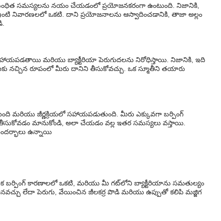
ో సంబంధిత సమస్యలను నయం చేయడంలో ప్రయోజనకరంగా ఉంటుంది. నిజానికి,
ఇంటి నివారణలలో ఒకటి. దాని ప్రయోజనాలను ఆస్వాదించడానికి, తాజా అల్లం
ి.
హాయపడతాయి మరియు బ్యాక్టీరియా పెరుగుదలను నిరోధిస్తాయి. నిజానికి, ఇది
కు నచ్చిన రూపంలో మీరు దానిని తీసుకోవచ్చు. ఒక స్మూతీని తయారు
్తుంది మరియు జీర్ణక్రియలో సహాయపడుతుంది. మీరు ఎక్కువగా బర్పింగ్
ువగా తీసుకోవడం మానుకోండి, అలా చేయడం వల్ల ఇతర సమస్యలు వస్తాయి.
సందర్భాలు ఉన్నాయి
బర్పింగ్ కారణాలలో ఒకటి, మరియు మీ గట్‌లోని బ్యాక్టీరియాను సమతుల్యం
తినవచ్చు లేదా పెరుగు, వేయించిన జీలకర్ర పొడి మరియు ఉప్పుతో కలిపి మజ్జిగ