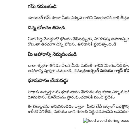
గమ్ నమలకండి
చూయింగ్ గమ్ కూడా మీరు ఎక్కువ గాలిని మింగడానికి దారి తీస్తు
చిన్న భోజనం తినండి
మీరు పెద్ద మొత్తంలో భోజనం చేసినప్పుడు, మీ కడుపు ఆహారాన్ని జీర
రోజంతా తరచుగా చిన్న భోజనం తినడానికి ప్రయత్నించండి
మీ ఆహారాన్ని నెమ్మదించండి
చాలా త్వరగా తినడం వలన మీరు మరింత గాలిని మింగడానికి కూడా
ఆహారాన్ని పూర్తిగా నమలండి. సముద్రం
బర్పింగ్ మరియు గ్యాస్ క
ధూమపానం చేయవద్దు
పొగాకు ఉత్పత్తులను ధూమపానం చేయడం వల్ల కూడా ఎక్కువ బర్పింగ్
ధూమపానం మానేయడం ప్రారంభించడానికి మంచి ప్రదేశం
ఈ చిట్కాలను అనుసరించడం ద్వారా, మీరు చేసే బర్పింగ్ మొత్తాన్
శారీరక పనితీరు, మరియు దాని గురించి సిగ్గుపడవలసిన అవసరం 