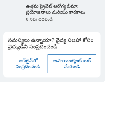
ఉత్తమ ప్రైవేట్ ఆరోగ్య బీమా:
ప్రయోజనాలు మరియు కారకాలు
8 నిమి చదవండి
సమస్యలు ఉన్నాయా? వైద్య సలహా కోసం
వైద్యుడిని సంప్రదించండి
ఆన్‌లైన్‌లో
అపాయింట్మెంట్ బుక్
సంప్రదించండి
చేయండి