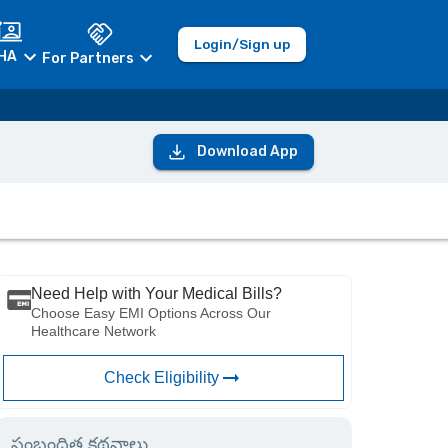
Login/Sign up
HA
For Partners
Download App
Need Help with Your Medical Bills?
Choose Easy EMI Options Across Our
Healthcare Network
Check Eligibility
సంబంధిత కథనాలు