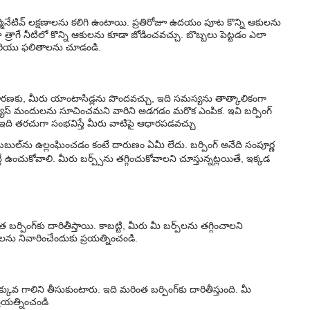
కార్మినేటివ్ లక్షణాలను కలిగి ఉంటాయి. ప్రతిరోజూ ఉదయం పూట కొన్ని ఆకులను
్రాగే నీటిలో కొన్ని ఆకులను కూడా జోడించవచ్చు. బొబ్బలు పెట్టడం ఎలా
 మరియు ఫలితాలను చూడండి.
ణకు, మీరు యాంటాసిడ్లను పొందవచ్చు, ఇది సమస్యను తాత్కాలికంగా
-గ్యాస్ మందులను సూచించమని వారిని అడగడం మరొక ఎంపిక. ఇవి బర్పింగ్
 తరచుగా సంభవిస్తే మీరు వాటిపై ఆధారపడవచ్చు
బుల్‌ను ఉల్లంఘించడం కంటే దారుణం ఏమీ లేదు. బర్పింగ్ అనేది సంపూర్ణ
ే ఉంచుకోవాలి. మీరు బర్ప్స్‌ను తగ్గించుకోవాలని చూస్తున్నట్లయితే, ఇక్కడ
ంగ్‌కు దారితీస్తాయి. కాబట్టి, మీరు మీ బర్ప్‌లను తగ్గించాలని
లను నివారించేందుకు ప్రయత్నించండి.
ువ గాలిని తీసుకుంటారు. ఇది మరింత బర్పింగ్‌కు దారితీస్తుంది. మీ
్రయత్నించండి