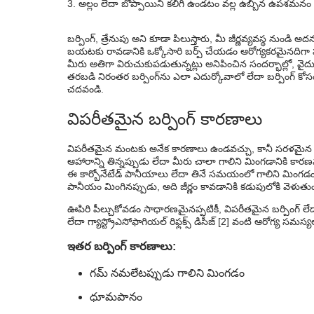
అల్లం లేదా బొప్పాయిని కలిగి ఉండటం వల్ల ఉబ్బిన ఉపశమనం 
బర్పింగ్ నిరోధించడానికి చిట్కాలు
తరచుగా అడుగు ప్రశ్నలు
బర్పింగ్, త్రేనుపు అని కూడా పిలుస్తారు, మీ జీర్ణవ్యవస్థ ను
బయటకు రావడానికి ఒక్కోసారి బర్ప్ చేయడం ఆరోగ్యకరమైనదిగా ప
మీరు అతిగా విరుచుకుపడుతున్నట్లు అనిపించిన సందర్భాల్లో, వై
తరబడి నిరంతర బర్పింగ్‌ను ఎలా ఎదుర్కోవాలో లేదా బర్పింగ్ 
చదవండి.
విపరీతమైన బర్పింగ్ కారణాలు
విపరీతమైన మంటకు అనేక కారణాలు ఉండవచ్చు, కానీ సరళమైన వ
ఆహారాన్ని తిన్నప్పుడు లేదా మీరు చాలా గాలిని మింగడానికి కారణమయ
ఈ కార్బోనేటేడ్ పానీయాలు లేదా తినే సమయంలో గాలిని మింగడం
పానీయం మింగినప్పుడు, అది జీర్ణం కావడానికి కడుపులోకి వెళుతుం
ఊపిరి పీల్చుకోవడం సాధారణమైనప్పటికీ, విపరీతమైన బర్పింగ్ ల
లేదా గ్యాస్ట్రోఎసోఫాగియల్ రిఫ్లక్స్ డిసీజ్ [2] వంటి ఆరోగ్య సమస్య
ఇతర బర్పింగ్ కారణాలు:
గమ్ నమలేటప్పుడు గాలిని మింగడం
ధూమపానం