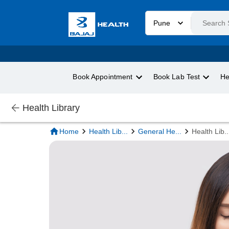
Pune
Book Appointment
Book Lab Test
He
Health Library
Home
Health Lib
...
General He
...
Health Lib
..