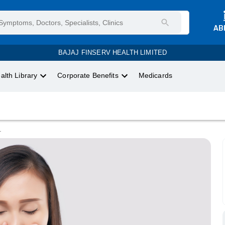
AB
BAJAJ FINSERV HEALTH LIMITED
alth Library
Corporate Benefits
Medicards
.