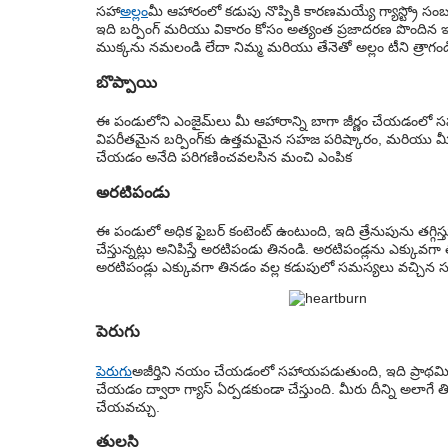
సహా
అల్లం
మీ ఆహారంలో కడుపు నొప్పికి కారణమయ్యే గ్యాస్ట్ర
ఇది బర్పింగ్ మరియు వికారం కోసం అత్యంత ప్రజాదరణ పొందిన 
ముక్కను నమలండి లేదా నిమ్మ మరియు తేనెతో అల్లం టీని త్రాగండ
బొప్పాయి
ఈ పండులోని ఎంజైమ్‌లు మీ ఆహారాన్ని బాగా జీర్ణం చేయడంలో స
విపరీతమైన బర్పింగ్‌కు ఉత్తమమైన సహజ పరిష్కారం, మరియు మీ
చేయడం అనేది పరిగణించవలసిన మంచి ఎంపిక
అరటిపండు
ఈ పండులో అధిక ఫైబర్ కంటెంట్ ఉంటుంది, ఇది త్రేనుపును తగ్గిస
చేస్తున్నట్లు అనిపిస్తే అరటిపండు తినండి. అరటిపండ్లను ఎక్క
అరటిపండ్లు ఎక్కువగా తినడం వల్ల కడుపులో సమస్యలు వచ్చిన 
పెరుగు
పెరుగు
అజీర్తిని నయం చేయడంలో సహాయపడుతుంది, ఇది ప్రాథమిక 
చేయడం ద్వారా గ్యాస్ ఏర్పడకుండా చేస్తుంది. మీరు దీన్ని అలాగే 
చేయవచ్చు.
తులసి