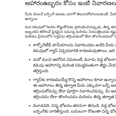
ఆహారం
ఉబ్బరం కోసం ఇంటి నివారణల
మీరు వెంటనే బర్పింగ్ ఆపడం ఎలాగో తెలుసుకోవాలనుకుంటే, మీరు
ఉన్నాయి
మన కడుపులో గిలగిల కొట్టుకోవడం ప్రారంభించినప్పుడు, తిన్న 
ఇబ్బందిని కలిగించే స్థిరమైన సమస్య మరియు నియంత్రించడం కష్టం
మరియు ప్రేగులలోని గ్యాస్‌ను తగ్గించడంలో లేదా తొలగించడం
కార్బోనేటేడ్ పానీయాలను నివారించడం అనేది మ
కడుపులో గ్యాస్ ఏర్పడటానికి కారణమవుతాయి, ఇది బర్ప
మరో మంచి ఆలోచన ఏమిటంటే, మూడు పెద్ద భోజనాలక
కడుపు ఆహారాన్ని మరింత సమర్థవంతంగా జీర్ణం చే
తగ్గిస్తుంది.
గ్యాస్‌కు కారణమయ్యే కొన్ని ఆహారాలు కూడా ఉన్నాయి
ఈ ఆహారాలు తిన్న తర్వాత మీరు ఎక్కువగా బర్ప్ అవ
తగ్గించుకోవచ్చు లేదా పూర్తిగా నివారించవచ్చు. మ
తగ్గించడం లేదా తొలగించడం మరియు తిన్న తర్
మూడవది, చిన్న భోజనం తరచుగా తినండి. పెద్ద భోజ
బర్పింగ్‌కు దారితీస్తుంది. బదులుగా రోజంతా చిన్న భ