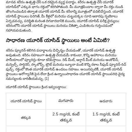
మానవ శరీరం ఉత్పత్తి చేసే ఒక రకమైన వ్యర్థ పదార్థం. శరీరం ఉత్పత్తి చేసే యూరిక్
యాసిడ్‌లో ఎక్కువ భాగం రక్తంలో కరిగిపోతుంది. మీ మూత్రపిండాల ద్వారా మీ రక్తం నుండి
తొలగించబడిన తర్వాత యూరిక్ యాసిడ్ మీ శరీరాన్ని మూత్రంలో వదిలివేస్తుంది. యూరిక్
యాసిడ్ స్థాయిలు పెరిగితే, మీ కీళ్లలో మరియు చుట్టుపక్కల సూది ఆకారపు స్ఫటికాలు
ఏర్పడవచ్చు. పరిస్థితి మరింత దిగజారడానికి ముందు, యూరిక్ యాసిడ్ పరీక్ష వైద్యులు
శరీరంలోని యూరిక్ యాసిడ్ స్థాయిలు మరియు చికిత్సా ఎంపికలను గుర్తించడంలో
సహాయపడుతుంది.
సాధారణ యూరిక్ యాసిడ్ స్థాయిలు అంటే ఏమిటి?
శరీరం ప్యూరిన్-కలిగిన పదార్థాలను విచ్ఛిన్నం చేయడంతో, యూరిక్ యాసిడ్ ఉత్పత్తి
అవుతుంది. శరీరం సహజంగా ఉత్పత్తి చేయడమే కాకుండా, కొన్ని ఆహారాలు మరియు
పానీయాలలో ప్యూరిన్లు కూడా కనిపిస్తాయి. రెడ్ మీట్, ఆర్గాన్ మీట్ మరియు ఆంకోవీస్,
మస్సెల్స్, సార్డినెస్, స్కాలోప్స్, ట్రౌట్ మరియు ట్యూనా వంటి కొన్ని రకాల సీఫుడ్ ప్యూరిన్-రిచ్
ఫుడ్స్. రక్తంలో కొంత యూరిక్ యాసిడ్ ఉండటం సహజం. అయినప్పటికీ, యూరిక్ యాసిడ్
స్థాయిలు ఆరోగ్యానికి పైన లేదా క్రింద ఉన్నాయి
సాధారణ యూరిక్ యాసిడ్ స్థాయి
పరిధి వైద్య
సమస్యలకు దారితీయవచ్చు. [1]
యూరిక్ యాసిడ్ స్థాయిలు క్రింద ఇవ్వబడ్డాయి:
మగవారు
యూరిక్ యాసిడ్ స్థాయి
ఆడవారు
2.5 mg/dL కంటే
1.5 mg/dL కంటే
తక్కువ
తక్కువ
తక్కువ