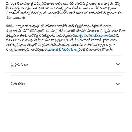
మీ రక్తం లేదా మూత్ర పరీక్ష ఫలితాలు అధిక యూరిక్ యాసిడ్ స్థాయిలను బహిర్గతం చేస్తే
మీకు వైద్య సంరక్షణ అవసరమని ఇది ఎల్లప్పుడూ సంకేతం కాదు. అనేక మంది ప్రజలు
ఎటువంటి ఆరోగ్య సమస్యలను అనుభవించకుండానే అధిక యూరిక్ యాసిడ్ స్థాయిలను
కలిగి ఉంటారు.
శరీరం ఎక్కువగా ఉత్పత్తి చేస్తే యూరిక్ యాసిడ్ అనే వ్యర్థపదార్థం కీళ్లకు మరియు
కణజాలానికి హాని కలిగిస్తుంది. ఒక వ్యక్తి తన యూరిక్ యాసిడ్ స్థాయిలు ఎక్కువ కాలం లేదా
తక్కువగా ఉంటే ఆరోగ్య సమస్యలను ఎదుర్కొంటారు
డాక్టర్ సంప్రదింపులు పొందండి
మీ
ఫలితాలకు సంబంధించి మీకు ఏవైనా ప్రశ్నలు ఉంటే. మీ యూరిక్ యాసిడ్ స్థాయిలను
ఆరోగ్యకరమైన పరిధిలో నిర్వహించడం మందులు మరియు ఆహార మార్పుల ద్వారా
సాధ్యమవుతుంది. సందర్శించండి
బజాజ్ ఫిన్‌సర్వ్ హెల్త్
మరింత సమాచారం కోసం.Â
ప్రస్తావనలు
https://www.urmc.rochester.edu/encyclopedia/content.aspx?
నిరాకరణ
contenttypeid=167&contentid=uric_acid_blood
https://www.ncbi.nlm.nih.gov/pmc/articles/PMC3247913/
https://www.ncbi.nlm.nih.gov/pmc/articles/PMC3942193/
దయచేసి ఈ వ్యాసం కేవలం సమాచార ప్రయోజనాల కోసం ఉద్దేశించబడినదని
గమనించండి మరియు బజాజ్ ఫిన్‌సర్వ్ హెల్త్ లిమిటెడ్ (“BFHL”) ఎటువంటి
బాధ్యత వహించదు రచయిత/సమీక్షకుడు/ప్రారంభించినవారు వ్యక్తం చేసిన/ఇచ్చిన
అభిప్రాయాలు/సలహాలు/సమాచారం. ఈ కథనం ఏదైనా వైద్య సలహాకు
ప్రత్యామ్నాయంగా పరిగణించరాదు, రోగ నిర్ధారణ లేదా చికిత్స. మీ విశ్వసనీయ
వైద్యుడు/అర్హత కలిగిన ఆరోగ్య సంరక్షణను ఎల్లప్పుడూ సంప్రదించండి మీ వైద్య
పరిస్థితిని అంచనా వేయడానికి ప్రొఫెషనల్. పై కథనం ఒక ద్వారా సమీక్షించబడింది