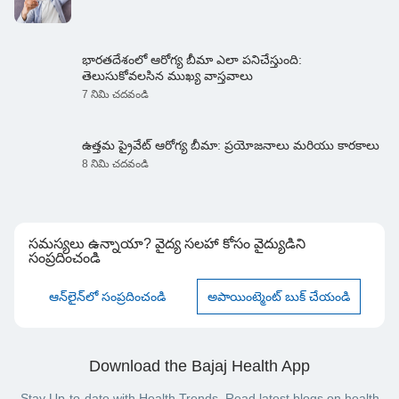
భారతదేశంలో ఆరోగ్య బీమా ఎలా పనిచేస్తుంది:
తెలుసుకోవలసిన ముఖ్య వాస్తవాలు
7 నిమి చదవండి
ఉత్తమ ప్రైవేట్ ఆరోగ్య బీమా: ప్రయోజనాలు మరియు కారకాలు
8 నిమి చదవండి
సమస్యలు ఉన్నాయా? వైద్య సలహా కోసం వైద్యుడిని
సంప్రదించండి
ఆన్‌లైన్‌లో సంప్రదించండి
అపాయింట్మెంట్ బుక్ చేయండి
Download the Bajaj Health App
Stay Up-to-date with Health Trends. Read latest blogs on health