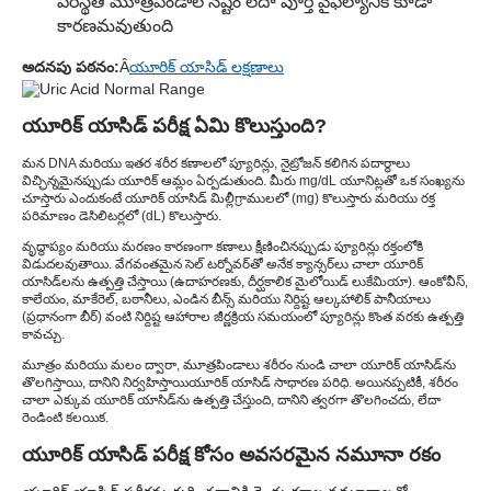
పరిస్థితి మూత్రపిండాల నష్టం లేదా పూర్తి వైఫల్యానికి కూడా
కారణమవుతుంది
అదనపు పఠనం:
Â
యూరిక్ యాసిడ్ లక్షణాలు
యూరిక్ యాసిడ్ పరీక్ష ఏమి కొలుస్తుంది?
మన DNA మరియు ఇతర శరీర కణాలలో ప్యూరిన్లు, నైట్రోజన్ కలిగిన పదార్థాలు
విచ్ఛిన్నమైనప్పుడు యూరిక్ ఆమ్లం ఏర్పడుతుంది. మీరు mg/dL యూనిట్లతో ఒక సంఖ్యను
చూస్తారు ఎందుకంటే యూరిక్ యాసిడ్ మిల్లీగ్రాములలో (mg) కొలుస్తారు మరియు రక్త
పరిమాణం డెసిలిటర్లలో (dL) కొలుస్తారు.
వృద్ధాప్యం మరియు మరణం కారణంగా కణాలు క్షీణించినప్పుడు ప్యూరిన్లు రక్తంలోకి
విడుదలవుతాయి. వేగవంతమైన సెల్ టర్నోవర్‌తో అనేక క్యాన్సర్‌లు చాలా యూరిక్
యాసిడ్‌లను ఉత్పత్తి చేస్తాయి (ఉదాహరణకు, దీర్ఘకాలిక మైలోయిడ్ లుకేమియా). ఆంకోవీస్,
కాలేయం, మాకేరెల్, బఠానీలు, ఎండిన బీన్స్ మరియు నిర్దిష్ట ఆల్కహాలిక్ పానీయాలు
(ప్రధానంగా బీర్) వంటి నిర్దిష్ట ఆహారాల జీర్ణక్రియ సమయంలో ప్యూరిన్లు కొంత వరకు ఉత్పత్తి
కావచ్చు.
మూత్రం మరియు మలం ద్వారా, మూత్రపిండాలు శరీరం నుండి చాలా యూరిక్ యాసిడ్‌ను
తొలగిస్తాయి, దానిని నిర్వహిస్తాయి
యూరిక్ యాసిడ్ సాధారణ పరిధి
. అయినప్పటికీ, శరీరం
చాలా ఎక్కువ యూరిక్ యాసిడ్‌ను ఉత్పత్తి చేస్తుంది, దానిని త్వరగా తొలగించదు, లేదా
రెండింటి కలయిక.
యూరిక్ యాసిడ్ పరీక్ష కోసం అవసరమైన నమూనా రకం