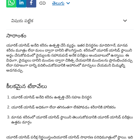
తెలుగు
విషయ పట్టిక
సారాంశం
సాధారణ యూరిక్ యాసిడ్ స్థాయిలు అంటే ఏమిటి?
యూరిక్ యాసిడ్ అనేది శరీరం ఉత్పత్తి చేసే వ్యర్థం. ఇతర విసర్జనల మాదిరిగానే, మానవ
శరీరం మూత్రం లేదా మలం ద్వారా దానిని తొలగిస్తుంది. శరీరంలో యూరిక్ యాసిడ్ స్థాయిని
యూరిక్ యాసిడ్ పరీక్ష అంటే ఏమిటి?
అర్థం చేసుకోవడంలో వైద్యులకు సహాయపడే అనేక పరీక్షలు అందుబాటులో ఉన్నాయి. ఈ
విధంగా, వైద్యులు దానిని మందుల ద్వారా చికిత్స చేయడానికి మందులను ప్రారంభించవచ్చు
యూరిక్ యాసిడ్ పరీక్ష ఎందుకు జరుగుతుంది?
లేదా సహజంగా దాన్ని వదిలించుకోవడానికి ఆహారంలో మార్పులు చేయమని మిమ్మల్ని
అడగవచ్చు.
యూరిక్ యాసిడ్ పరీక్ష ఏమి కొలుస్తుంది?
కీలకమైన టేకావేలు
యూరిక్ యాసిడ్ పరీక్ష కోసం అవసరమైన నమూనా రకం
యూరిక్ యాసిడ్ అనేది శరీరం ఉత్పత్తి చేసే సహజ విసర్జన
యూరిక్ యాసిడ్ పరీక్ష యొక్క పరిమితులు
యూరిక్ యాసిడ్ అధికంగా లేదా తగినంతగా లేకపోవడం శరీరానికి హానికరం
మానవ శరీరంలో యూరిక్ యాసిడ్ స్థాయిని తెలుసుకోవడానికి యూరిక్ యాసిడ్ పరీక్షలు
ఉత్తమ మార్గం
యూరిక్ యాసిడ్ పరీక్ష నిర్ణయిస్తుంది
యూరిక్ యాసిడ్ సాధారణ పరిధి
మూత్రంలో స్థాయి. ఇది