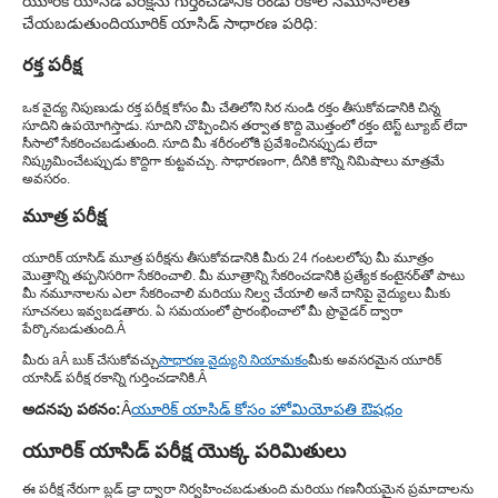
యూరిక్ యాసిడ్ పరీక్షను గుర్తించడానికి రెండు రకాల నమూనాలతో
చేయబడుతుంది
యూరిక్ యాసిడ్ సాధారణ పరిధి:
రక్త పరీక్ష
ఒక వైద్య నిపుణుడు రక్త పరీక్ష కోసం మీ చేతిలోని సిర నుండి రక్తం తీసుకోవడానికి చిన్న
సూదిని ఉపయోగిస్తాడు. సూదిని చొప్పించిన తర్వాత కొద్ది మొత్తంలో రక్తం టెస్ట్ ట్యూబ్ లేదా
సీసాలో సేకరించబడుతుంది. సూది మీ శరీరంలోకి ప్రవేశించినప్పుడు లేదా
నిష్క్రమించేటప్పుడు కొద్దిగా కుట్టవచ్చు. సాధారణంగా, దీనికి కొన్ని నిమిషాలు మాత్రమే
అవసరం.
మూత్ర పరీక్ష
యూరిక్ యాసిడ్ మూత్ర పరీక్షను తీసుకోవడానికి మీరు 24 గంటలలోపు మీ మూత్రం
మొత్తాన్ని తప్పనిసరిగా సేకరించాలి. మీ మూత్రాన్ని సేకరించడానికి ప్రత్యేక కంటైనర్‌తో పాటు
మీ నమూనాలను ఎలా సేకరించాలి మరియు నిల్వ చేయాలి అనే దానిపై వైద్యులు మీకు
సూచనలు ఇవ్వబడతారు. ఏ సమయంలో ప్రారంభించాలో మీ ప్రొవైడర్ ద్వారా
పేర్కొనబడుతుంది.Â
మీరు aÂ బుక్ చేసుకోవచ్చు
సాధారణ వైద్యుని నియామకం
మీకు అవసరమైన యూరిక్
యాసిడ్ పరీక్ష రకాన్ని గుర్తించడానికి.Â
అదనపు పఠనం:
Â
యూరిక్ యాసిడ్ కోసం హోమియోపతి ఔషధం
యూరిక్ యాసిడ్ పరీక్ష యొక్క పరిమితులు
ఈ పరీక్ష నేరుగా బ్లడ్ డ్రా ద్వారా నిర్వహించబడుతుంది మరియు గణనీయమైన ప్రమాదాలను