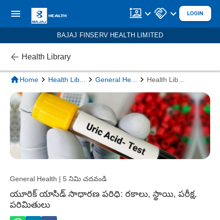
LOGIN
BAJAJ FINSERV HEALTH LIMITED
Health Library
Home
Health Lib
...
General He
...
Health Lib
...
General Health | 5 నిమి చదవండి
యూరిక్ యాసిడ్ సాధారణ పరిధి: రకాలు, స్థాయి, పరీక్ష,
పరిమితులు