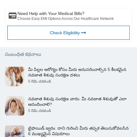
అర్హత కలిగిన వైద్యుడు మరియు BFHL ఏదైనా సమాచారం కోసం ఏదైనా నష్టానికి
బాధ్యత వహించదు లేదా ఏదైనా మూడవ పక్షం అందించే సేవలు.
Need Help with Your Medical Bills?
Choose Easy EMI Options Across Our Healthcare Network
Check Eligibility
సంబంధిత కథనాలు
మీ పిల్లల ఆరోగ్యం కోసం మీరు అనుసరించాల్సిన 5 కీలకమైన
నవజాత శిశువు సంరక్షణ దశలు
5 నిమి చదవండి
నవజాత శిశువు సంరక్షణ వారం: మీ నవజాత శిశువుతో ఎలా
ఆనందించాలి?
5 నిమి చదవండి
టైఫాయిడ్ జ్వరం: దాని గురించి మీరు తప్పక తెలుసుకోవలసిన
6 ముఖ్యమైన విషయాలు