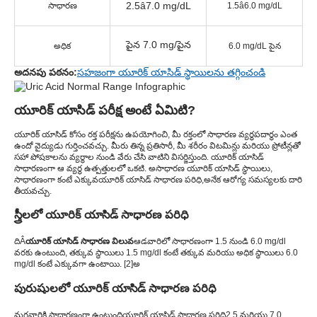
2.5â7.0 mg/dL
సాధారణ
1.5â6.0 mg/dL
పైన 7.0 mg/పైన
అధిక
6.0 mg/dL పైన
అదనపు పఠనం:
సహజంగా యూరిక్ యాసిడ్ స్థాయిలను తగ్గించండి
యూరిక్ యాసిడ్ పరీక్ష అంటే ఏమిటి?
యూరిక్ యాసిడ్ కోసం రక్త పరీక్షను ఉపయోగించి, మీ రక్తంలో సాధారణ వ్యర్థపదార్థం ఎంత
ఉందో వైద్యుడు గుర్తించవచ్చు. మీరు తిన్న ప్రతిసారీ, మీ శరీరం విటమిన్లు మరియు ప్రోటీన్లతో
సహా పోషకాలను వ్యర్థాల నుండి వేరు చేసి వాటిని విసర్జిస్తుంది. యూరిక్ యాసిడ్
సాధారణంగా ఆ వ్యర్థ ఉత్పత్తులలో ఒకటి. అసాధారణ యూరిక్ యాసిడ్ స్థాయిలు,
సాధారణంగా కంటే ఎక్కువ
యూరిక్ యాసిడ్ సాధారణ పరిధి,
అనేక ఆరోగ్య సమస్యలకు దారి
తీయవచ్చు.
స్త్రీలలో యూరిక్ యాసిడ్ సాధారణ పరిధి
దిÂ
యూరిక్ యాసిడ్ సాధారణ విలువ
ఆడవారిలో సాధారణంగా 1.5 నుండి 6.0 mg/dl
వరకు ఉంటుంది, తక్కువ స్థాయిలు 1.5 mg/dl కంటే తక్కువ మరియు అధిక స్థాయిలు 6.0
mg/dl కంటే ఎక్కువగా ఉంటాయి. [2]అ
పురుషులలో యూరిక్ యాసిడ్ సాధారణ పరిధి
మగవారికి సాధారణంగా ఉంటుంది
యూరిక్ యాసిడ్ సాధారణ పరిధి
2.5 మరియు 7.0