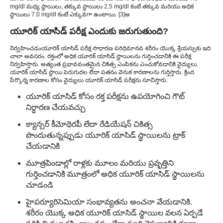
mg/dl మధ్య స్థాయిలు, తక్కువ స్థాయిలు 2.5 mg/dl కంటే తక్కువ మరియు అధిక
స్థాయిలు 7.0 mg/dl కంటే ఎక్కువగా ఉంటాయి. [3]అ
యూరిక్ యాసిడ్ పరీక్ష ఎందుకు జరుగుతుంది?
నిర్వహించడం
యూరిక్ యాసిడ్ పరీక్ష సాధారణ పరిధి
మానవ శరీరం యొక్క శ్రేయస్సుకు ఇది
చాలా అవసరం. రక్తంలో అధిక యూరిక్ యాసిడ్ స్థాయిలను గుర్తించడానికి ఈ పరీక్ష
నిర్వహిస్తారు. అత్యంత ప్రభావవంతమైన చికిత్స ఎంపికను ఎంచుకోవడానికి వైద్యులు
యూరిక్ యాసిడ్ స్థాయి పెరుగుదల లేదా పతనం వెనుక కారణాలను గుర్తిస్తారు. క్రింద
పేర్కొన్న కారణాల కోసం వైద్యులు యూరిక్ యాసిడ్ పరీక్షను సూచిస్తారు:
యూరిక్ యాసిడ్ కోసం రక్త పరీక్షను ఉపయోగించి గౌట్
నిర్ధారణ చేయవచ్చు
క్యాన్సర్ కీమోథెరపీ లేదా రేడియేషన్ చికిత్స
పొందుతున్నప్పుడు యూరిక్ యాసిడ్ స్థాయిలను ట్రాక్
చేయడానికి
మూత్రపిండాల్లో రాళ్లకు మూలం మరియు ప్రవృత్తిని
గుర్తించడానికి మూత్రంలో అధిక యూరిక్ యాసిడ్ స్థాయిలను
చూడండి
హైపర్యూరిసెమియా సంభావ్యతను అంచనా వేయడానికి.
శరీరం యొక్క అధిక యూరిక్ యాసిడ్ స్థాయిల వలన ఏర్పడే