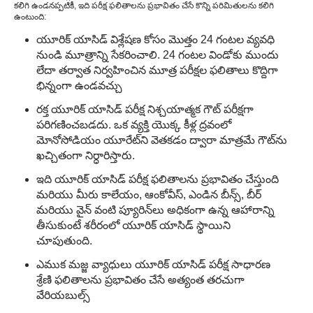
కలిగి ఉండనప్పటికీ, ఇది పరీక్ష ఫలితాలను ప్రభావితం చేసే కొన్ని పరిమితులను కలిగి
ఉంటుంది:
యూరిక్ యాసిడ్ విశ్లేషణ కోసం మొత్తం 24 గంటల వ్యవధి
నుండి మూత్రాన్ని సేకరించాలి. 24 గంటల విండోకు ముందు
లేదా తర్వాత నిర్వహించిన మూత్ర పరీక్షల ఫలితాలు కొద్దిగా
భిన్నంగా ఉండవచ్చు
రక్త యూరిక్ యాసిడ్ పరీక్ష నిశ్చయాత్మక గౌట్ పరీక్షగా
పరిగణించబడదు. ఒక వ్యక్తి యొక్క కీళ్ల ద్రవంలో
మోనోసోడియం యూరేట్‌ని వెతకడం ద్వారా మాత్రమే గౌట్‌ను
ఖచ్చితంగా నిర్ధారిస్తారు.
ఇది యూరిక్ యాసిడ్ పరీక్ష ఫలితాలను ప్రభావితం చేస్తుంది
మరియు మీరు కాలేయం, ఆంకోవీస్, ఎండిన బీన్స్, బీర్
మరియు వైన్ వంటి ప్యూరిన్‌లు అధికంగా ఉన్న ఆహారాన్ని
తీసుకుంటే శరీరంలో యూరిక్ యాసిడ్ స్థాయిని
చూపుతుంది.
ఎముక మజ్జ వ్యాధులు యూరిక్ యాసిడ్ పరీక్ష సాధారణ
శ్రేణి ఫలితాలను ప్రభావితం చేసే అత్యంత తరచుగా
వేరియబుల్స్